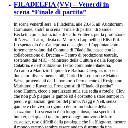
FILADELFIA (VV) – Venerdì in
scena “Finale di partita”
In scena venerdì sera, a Filadelfia, alle 20.45, all’Auditorium
Comunale, andrà in scena “Finale di partita” di Samuel
Beckett, con la traduzione di Carlo Fruttero, per la produzione
di Nerval Teatro, ideata da Maurizio Lupinelli ed Elisa Pol.
Lo spettacolo è un’anteprima di stagione. L’appuntamento,
fortemente voluto dal Comune di Filadelfia, nasce con la
collaborazione di Dracma – Centro di produzione teatrale,
sostenuto dal MIC – Ministero della Cultura e dalla Regione
Calabria, e dell’Istituzione Teatro comunale Filadelfia.
Accanto a Maurizio Lupinelli e Barbara Caviglia, in scena
due attori diversamente abili, Carlo De Leonardo e Matteo
Salza, provenienti dal Laboratorio Permanente di Rosignano
Marittimo e Ravenna. Protagonisti di “Finale di partita”
sono Hamm, cieco e paralizzato sulla sua sedia a rotelle, Clov,
che non può piegare le gambe ed è costretto a stare sempre in
piedi, e gli anziani genitori del primo, Nagg e Nell, senza
gambe e che vivono ognuno dentro un bidone della
spazzatura. Lo scenario è un luogo chiuso, una specie di
bunker, nel quale i quattro personaggi muovono le loro
esistenze, rese difficili dalla patologie che li affliggono, mentre
il mondo esterno sembra essere andato distrutto da una