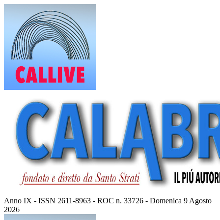
Vai
al
contenuto
Anno IX - ISSN 2611-8963 - ROC n. 33726 - Domenica 9 Agosto
2026