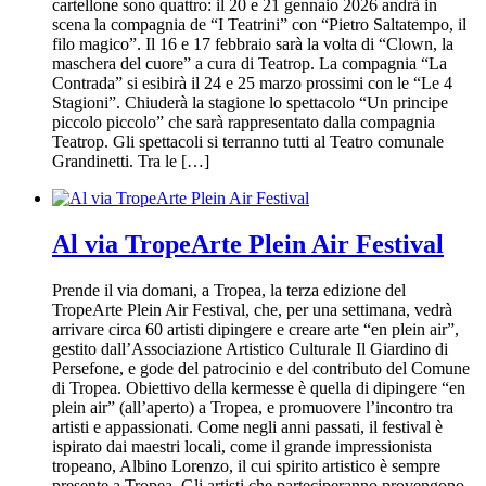
cartellone sono quattro: il 20 e 21 gennaio 2026 andrà in
scena la compagnia de “I Teatrini” con “Pietro Saltatempo, il
filo magico”. Il 16 e 17 febbraio sarà la volta di “Clown, la
maschera del cuore” a cura di Teatrop. La compagnia “La
Contrada” si esibirà il 24 e 25 marzo prossimi con le “Le 4
Stagioni”. Chiuderà la stagione lo spettacolo “Un principe
piccolo piccolo” che sarà rappresentato dalla compagnia
Teatrop. Gli spettacoli si terranno tutti al Teatro comunale
Grandinetti. Tra le […]
Al via TropeArte Plein Air Festival
Prende il via domani, a Tropea, la terza edizione del
TropeArte Plein Air Festival, che, per una settimana, vedrà
arrivare circa 60 artisti dipingere e creare arte “en plein air”,
gestito dall’Associazione Artistico Culturale Il Giardino di
Persefone, e gode del patrocinio e del contributo del Comune
di Tropea. Obiettivo della kermesse è quella di dipingere “en
plein air” (all’aperto) a Tropea, e promuovere l’incontro tra
artisti e appassionati. Come negli anni passati, il festival è
ispirato dai maestri locali, come il grande impressionista
tropeano, Albino Lorenzo, il cui spirito artistico è sempre
presente a Tropea. Gli artisti che parteciperanno provengono