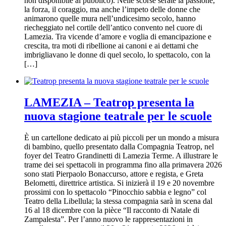
non disponibile al pubblico). Nelle scorse serate la passione,
la forza, il coraggio, ma anche l’impeto delle donne che
animarono quelle mura nell’undicesimo secolo, hanno
riecheggiato nel cortile dell’antico convento nel cuore di
Lamezia. Tra vicende d’amore e voglia di emancipazione e
crescita, tra moti di ribellione ai canoni e ai dettami che
imbrigliavano le donne di quel secolo, lo spettacolo, con la
[…]
LAMEZIA – Teatrop presenta la
nuova stagione teatrale per le scuole
È un cartellone dedicato ai più piccoli per un mondo a misura
di bambino, quello presentato dalla Compagnia Teatrop, nel
foyer del Teatro Grandinetti di Lamezia Terme. A illustrare le
trame dei sei spettacoli in programma fino alla primavera 2026
sono stati Pierpaolo Bonaccurso, attore e regista, e Greta
Belometti, direttrice artistica. Si inizierà il 19 e 20 novembre
prossimi con lo spettacolo “Pinocchio sabbia e legno” col
Teatro della Libellula; la stessa compagnia sarà in scena dal
16 al 18 dicembre con la pièce “Il racconto di Natale di
Zampalesta”. Per l’anno nuovo le rappresentazioni in