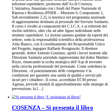
infezioni ospedaliere, promosse dall’As di Cosenza.
L’iniziativa, finanziata con i fondi del Piano Nazionale di
Ripresa e Resilienza (PNRR – Missione 6, Componente 2,
Sub-investimento 2.2), si inserisce nel programma nazionale
di aggiornamento destinato al personale del Servizio Sanitario.
Il corso è rivolto ai componenti del C.I.C.A. e ai referenti del
rischio infettivo, oltre che ad altre figure individuate nelle
strutture ospedaliere. Le lezioni saranno guidate da esperti del
settore, sotto la responsabilità scientifica della professoressa
Aida Bianco, con il coordinamento del Responsabile Unico
del Progetto, ingegner Raffaele Rosignuolo. Il direttore
generale, dottor Antonio Graziano, aprirà i lavori insieme alla
Direzione Sanitaria aziendale rappresentata dal dottor Martino
Rizzo, rimarcando la scelta strategica dell’Asp di investire
nella crescita professionale del personale. Come sottolinea la
Direzione, «il potenziamento delle competenze è la
condizione per garantire una sanità di qualità e servizi più
sicuri per i cittadini». Il corso, accreditato ECM presso
Agenas, prevede moduli di approfondimento sulle strategie di
prevenzione, la […]
COSENZA – Si presenta il libro