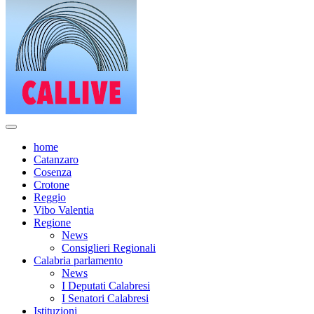
home
Catanzaro
Cosenza
Crotone
Reggio
Vibo Valentia
Regione
News
Consiglieri Regionali
Calabria parlamento
News
I Deputati Calabresi
I Senatori Calabresi
Istituzioni