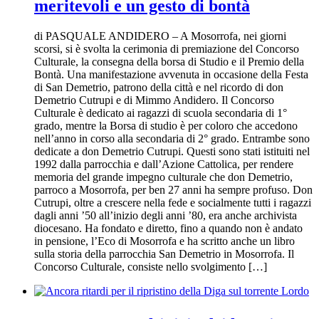
meritevoli e un gesto di bontà
di PASQUALE ANDIDERO – A Mosorrofa, nei giorni
scorsi, si è svolta la cerimonia di premiazione del Concorso
Culturale, la consegna della borsa di Studio e il Premio della
Bontà. Una manifestazione avvenuta in occasione della Festa
di San Demetrio, patrono della città e nel ricordo di don
Demetrio Cutrupi e di Mimmo Andidero. Il Concorso
Culturale è dedicato ai ragazzi di scuola secondaria di 1°
grado, mentre la Borsa di studio è per coloro che accedono
nell’anno in corso alla secondaria di 2° grado. Entrambe sono
dedicate a don Demetrio Cutrupi. Questi sono stati istituiti nel
1992 dalla parrocchia e dall’Azione Cattolica, per rendere
memoria del grande impegno culturale che don Demetrio,
parroco a Mosorrofa, per ben 27 anni ha sempre profuso. Don
Cutrupi, oltre a crescere nella fede e socialmente tutti i ragazzi
dagli anni ’50 all’inizio degli anni ’80, era anche archivista
diocesano. Ha fondato e diretto, fino a quando non è andato
in pensione, l’Eco di Mosorrofa e ha scritto anche un libro
sulla storia della parrocchia San Demetrio in Mosorrofa. Il
Concorso Culturale, consiste nello svolgimento […]