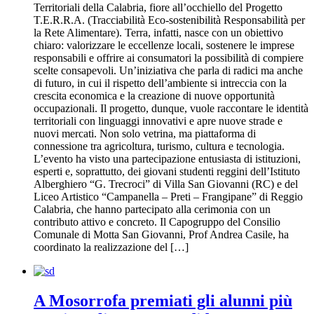
Territoriali della Calabria, fiore all’occhiello del Progetto
T.E.R.R.A. (Tracciabilità Eco-sostenibilità Responsabilità per
la Rete Alimentare). Terra, infatti, nasce con un obiettivo
chiaro: valorizzare le eccellenze locali, sostenere le imprese
responsabili e offrire ai consumatori la possibilità di compiere
scelte consapevoli. Un’iniziativa che parla di radici ma anche
di futuro, in cui il rispetto dell’ambiente si intreccia con la
crescita economica e la creazione di nuove opportunità
occupazionali. Il progetto, dunque, vuole raccontare le identità
territoriali con linguaggi innovativi e apre nuove strade e
nuovi mercati. Non solo vetrina, ma piattaforma di
connessione tra agricoltura, turismo, cultura e tecnologia.
L’evento ha visto una partecipazione entusiasta di istituzioni,
esperti e, soprattutto, dei giovani studenti reggini dell’Istituto
Alberghiero “G. Trecroci” di Villa San Giovanni (RC) e del
Liceo Artistico “Campanella – Preti – Frangipane” di Reggio
Calabria, che hanno partecipato alla cerimonia con un
contributo attivo e concreto. Il Capogruppo del Consilio
Comunale di Motta San Giovanni, Prof Andrea Casile, ha
coordinato la realizzazione del […]
A Mosorrofa premiati gli alunni più