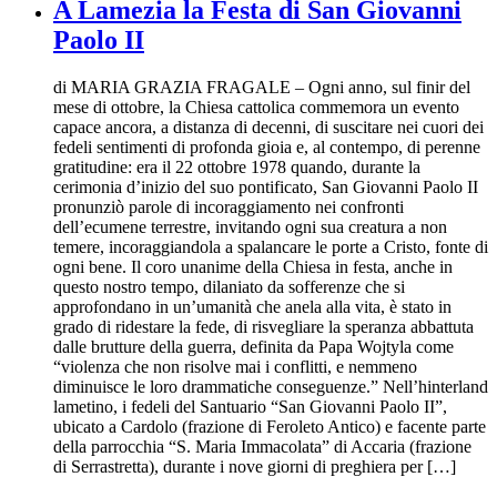
A Lamezia la Festa di San Giovanni
Paolo II
di MARIA GRAZIA FRAGALE – Ogni anno, sul finir del
mese di ottobre, la Chiesa cattolica commemora un evento
capace ancora, a distanza di decenni, di suscitare nei cuori dei
fedeli sentimenti di profonda gioia e, al contempo, di perenne
gratitudine: era il 22 ottobre 1978 quando, durante la
cerimonia d’inizio del suo pontificato, San Giovanni Paolo II
pronunziò parole di incoraggiamento nei confronti
dell’ecumene terrestre, invitando ogni sua creatura a non
temere, incoraggiandola a spalancare le porte a Cristo, fonte di
ogni bene. Il coro unanime della Chiesa in festa, anche in
questo nostro tempo, dilaniato da sofferenze che si
approfondano in un’umanità che anela alla vita, è stato in
grado di ridestare la fede, di risvegliare la speranza abbattuta
dalle brutture della guerra, definita da Papa Wojtyla come
“violenza che non risolve mai i conflitti, e nemmeno
diminuisce le loro drammatiche conseguenze.” Nell’hinterland
lametino, i fedeli del Santuario “San Giovanni Paolo II”,
ubicato a Cardolo (frazione di Feroleto Antico) e facente parte
della parrocchia “S. Maria Immacolata” di Accaria (frazione
di Serrastretta), durante i nove giorni di preghiera per […]