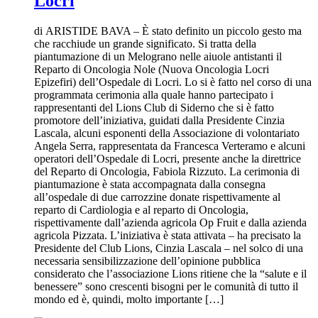
Locri
di ARISTIDE BAVA – È stato definito un piccolo gesto ma
che racchiude un grande significato. Si tratta della
piantumazione di un Melograno nelle aiuole antistanti il
Reparto di Oncologia Nole (Nuova Oncologia Locri
Epizefiri) dell’Ospedale di Locri. Lo si è fatto nel corso di una
programmata cerimonia alla quale hanno partecipato i
rappresentanti del Lions Club di Siderno che si è fatto
promotore dell’iniziativa, guidati dalla Presidente Cinzia
Lascala, alcuni esponenti della Associazione di volontariato
Angela Serra, rappresentata da Francesca Verteramo e alcuni
operatori dell’Ospedale di Locri, presente anche la direttrice
del Reparto di Oncologia, Fabiola Rizzuto. La cerimonia di
piantumazione è stata accompagnata dalla consegna
all’ospedale di due carrozzine donate rispettivamente al
reparto di Cardiologia e al reparto di Oncologia,
rispettivamente dall’azienda agricola Op Fruit e dalla azienda
agricola Pizzata. L’iniziativa è stata attivata – ha precisato la
Presidente del Club Lions, Cinzia Lascala – nel solco di una
necessaria sensibilizzazione dell’opinione pubblica
considerato che l’associazione Lions ritiene che la “salute e il
benessere” sono crescenti bisogni per le comunità di tutto il
mondo ed è, quindi, molto importante […]