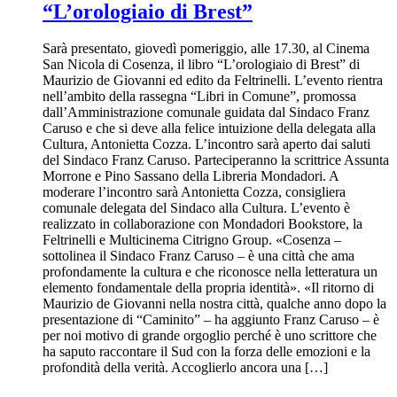
“L’orologiaio di Brest”
Sarà presentato, giovedì pomeriggio, alle 17.30, al Cinema
San Nicola di Cosenza, il libro “L’orologiaio di Brest” di
Maurizio de Giovanni ed edito da Feltrinelli. L’evento rientra
nell’ambito della rassegna “Libri in Comune”, promossa
dall’Amministrazione comunale guidata dal Sindaco Franz
Caruso e che si deve alla felice intuizione della delegata alla
Cultura, Antonietta Cozza. L’incontro sarà aperto dai saluti
del Sindaco Franz Caruso. Parteciperanno la scrittrice Assunta
Morrone e Pino Sassano della Libreria Mondadori. A
moderare l’incontro sarà Antonietta Cozza, consigliera
comunale delegata del Sindaco alla Cultura. L’evento è
realizzato in collaborazione con Mondadori Bookstore, la
Feltrinelli e Multicinema Citrigno Group. «Cosenza –
sottolinea il Sindaco Franz Caruso – è una città che ama
profondamente la cultura e che riconosce nella letteratura un
elemento fondamentale della propria identità». «Il ritorno di
Maurizio de Giovanni nella nostra città, qualche anno dopo la
presentazione di “Caminito” – ha aggiunto Franz Caruso – è
per noi motivo di grande orgoglio perché è uno scrittore che
ha saputo raccontare il Sud con la forza delle emozioni e la
profondità della verità. Accoglierlo ancora una […]