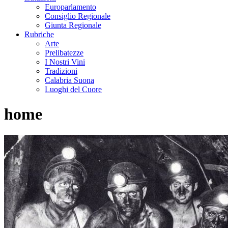
Europarlamento
Consiglio Regionale
Giunta Regionale
Rubriche
Arte
Prelibatezze
I Nostri Vini
Tradizioni
Calabria Suona
Luoghi del Cuore
home