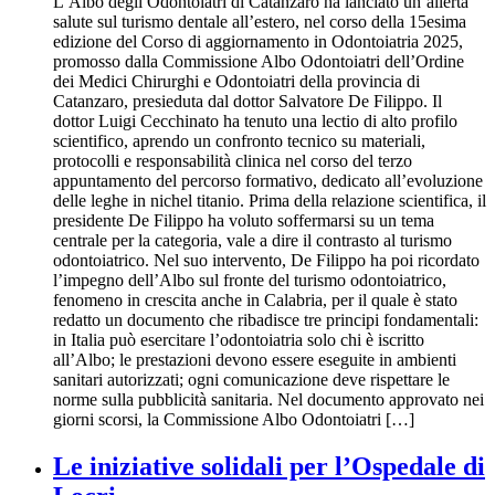
L’Albo degli Odontoiatri di Catanzaro ha lanciato un’allerta
salute sul turismo dentale all’estero, nel corso della 15esima
edizione del Corso di aggiornamento in Odontoiatria 2025,
promosso dalla Commissione Albo Odontoiatri dell’Ordine
dei Medici Chirurghi e Odontoiatri della provincia di
Catanzaro, presieduta dal dottor Salvatore De Filippo. Il
dottor Luigi Cecchinato ha tenuto una lectio di alto profilo
scientifico, aprendo un confronto tecnico su materiali,
protocolli e responsabilità clinica nel corso del terzo
appuntamento del percorso formativo, dedicato all’evoluzione
delle leghe in nichel titanio. Prima della relazione scientifica, il
presidente De Filippo ha voluto soffermarsi su un tema
centrale per la categoria, vale a dire il contrasto al turismo
odontoiatrico. Nel suo intervento, De Filippo ha poi ricordato
l’impegno dell’Albo sul fronte del turismo odontoiatrico,
fenomeno in crescita anche in Calabria, per il quale è stato
redatto un documento che ribadisce tre principi fondamentali:
in Italia può esercitare l’odontoiatria solo chi è iscritto
all’Albo; le prestazioni devono essere eseguite in ambienti
sanitari autorizzati; ogni comunicazione deve rispettare le
norme sulla pubblicità sanitaria. Nel documento approvato nei
giorni scorsi, la Commissione Albo Odontoiatri […]
Le iniziative solidali per l’Ospedale di