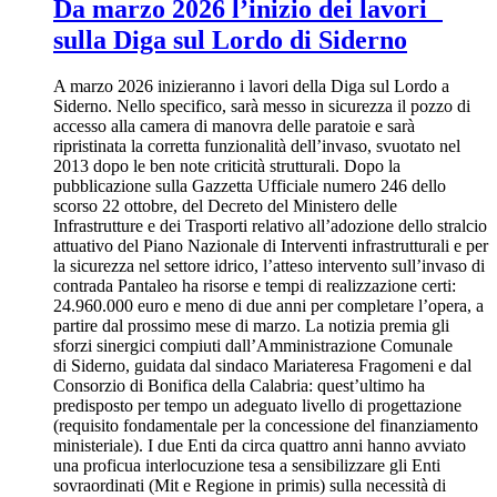
Da marzo 2026 l’inizio dei lavori
sulla Diga sul Lordo di Siderno
A marzo 2026 inizieranno i lavori della Diga sul Lordo a
Siderno. Nello specifico, sarà messo in sicurezza il pozzo di
accesso alla camera di manovra delle paratoie e sarà
ripristinata la corretta funzionalità dell’invaso, svuotato nel
2013 dopo le ben note criticità strutturali. Dopo la
pubblicazione sulla Gazzetta Ufficiale numero 246 dello
scorso 22 ottobre, del Decreto del Ministero delle
Infrastrutture e dei Trasporti relativo all’adozione dello stralcio
attuativo del Piano Nazionale di Interventi infrastrutturali e per
la sicurezza nel settore idrico, l’atteso intervento sull’invaso di
contrada Pantaleo ha risorse e tempi di realizzazione certi:
24.960.000 euro e meno di due anni per completare l’opera, a
partire dal prossimo mese di marzo. La notizia premia gli
sforzi sinergici compiuti dall’Amministrazione Comunale
di Siderno, guidata dal sindaco Mariateresa Fragomeni e dal
Consorzio di Bonifica della Calabria: quest’ultimo ha
predisposto per tempo un adeguato livello di progettazione
(requisito fondamentale per la concessione del finanziamento
ministeriale). I due Enti da circa quattro anni hanno avviato
una proficua interlocuzione tesa a sensibilizzare gli Enti
sovraordinati (Mit e Regione in primis) sulla necessità di