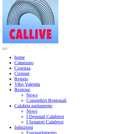
home
Catanzaro
Cosenza
Crotone
Reggio
Vibo Valentia
Regione
News
Consiglieri Regionali
Calabria parlamento
News
I Deputati Calabresi
I Senatori Calabresi
Istituzioni
Europarlamento