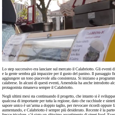
Lo step successivo era lanciare sul mercato il Calabriotto. Gli eventi d
e la gente sembra già impazzire per il gusto del panino. Il passaggio fin
aggiungere un tono piacevole alla consistenza. Si iniziano a programmar
calabrese. In alcuni di questi eventi, Amendola ha anche introdotto alc
protagonista rimaneva sempre il Calabriotto.
Negli ultimi mesi sta continuando il progetto, che intanto si è svilup
qualcosa di importante per tutta la regione, dato che racchiude e sintet
sapore unico è un’arma a doppio taglio, per rievocare ricordi oppure far
aumentando, e Calabriotto è sempre più desiderato. Recente è la parteci
frecce tricolore, c’è stato un altissimo assortimento di street food. 