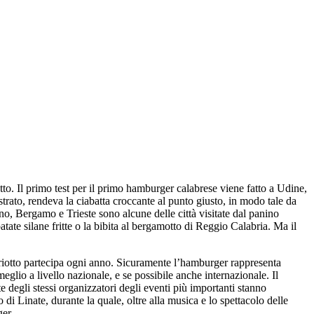
tto. Il primo test per il primo hamburger calabrese viene fatto a Udine,
astrato, rendeva la ciabatta croccante al punto giusto, in modo tale da
no, Bergamo e Trieste sono alcune delle città visitate dal panino
ate silane fritte o la bibita al bergamotto di Reggio Calabria. Ma il
abriotto partecipa ogni anno. Sicuramente l’hamburger rappresenta
eglio a livello nazionale, e se possibile anche internazionale. Il
e degli stessi organizzatori degli eventi più importanti stanno
di Linate, durante la quale, oltre alla musica e lo spettacolo delle
ger.