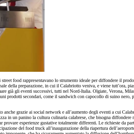
i street food rappresentavano lo strumento ideale per diffondere il prodo
ale della preparazione, in cui il Calabriotto veniva, e viene tutt’ora, pi
e già gli eventi successivi, tutti nel Nord-Italia. Olgiate, Verona, Mila
uni prodotti secondari, come il sandwich con capocollo di suino nero, pat
pato anche grazie ai social network e all’aumento degli eventi a cui Cal
izza in un panino la cultura culinaria calabrese, che bisogna diffondere m
 provare esperienze gustative totalmente differenti. Le richieste da part
pazione del food truck all’inaugurazione della riapertura dell’aeroporto 
Evento imponente, che ha sicuramente aumentato la diffusione dell’hambur