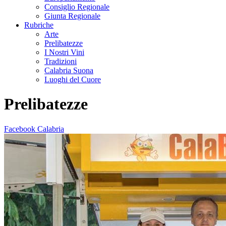
Consiglio Regionale
Giunta Regionale
Rubriche
Arte
Prelibatezze
I Nostri Vini
Tradizioni
Calabria Suona
Luoghi del Cuore
Prelibatezze
Facebook Calabria