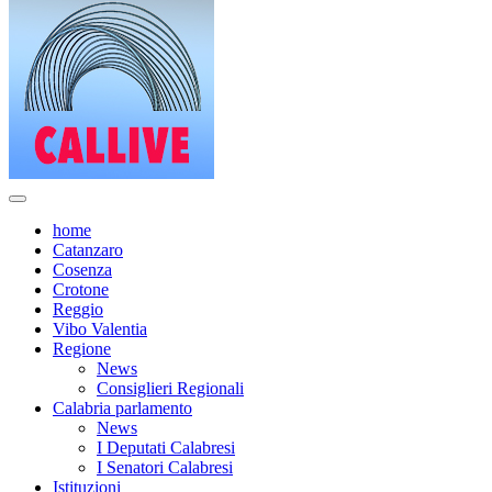
home
Catanzaro
Cosenza
Crotone
Reggio
Vibo Valentia
Regione
News
Consiglieri Regionali
Calabria parlamento
News
I Deputati Calabresi
I Senatori Calabresi
Istituzioni