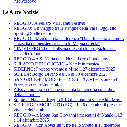
Arcivescovo
Le Altre Notizie
REGGIO / A Pellaro VIII Jamu Festival
REGGIO: Un viaggio tra le stanghe della Vara. Oggi allo
Sporting Stelle del Sud
REGGIO – Mercoledì la conferenza “Dalla filosofia al corpo:
la nascita del pensiero medico in Magna Grecia”
CINQUEFRONDI – Polisena presenta interrogazione su
Casa di Comunità
REGGIO – A S. Maria della Neve il coro Laudamus
S. ILARIO DELLO IONIO – Natale in musica
SIDERNO: Presepe vivente a Mirto il 27 dicembre 2025
SCILLA: Borgo DiVino dal 26 al 30 dicembre 2025
SAN GIORGIO MORGETO (RC) – XXVI edizione del
Presepe vivente dei bambini
A Bovalino il presepe che racconta la memoria contadina
della comunità
Sogno di Natale a Reggio il 13 dicembre in viale Aldo Moro
S. GIORGIO MORGETO (RC) – Il 26 dicembre il presepe
vivente dei bambini
REGGIO – A Motta San Giovanni i mercatini di Natale il 13
e 14 dicembre 2025
REGGIO – Con Abyss un tuffo nello Stretto il 18 dicembre