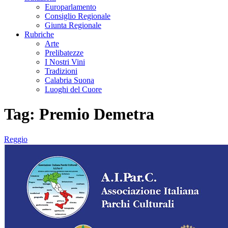
Europarlamento
Consiglio Regionale
Giunta Regionale
Rubriche
Arte
Prelibatezze
I Nostri Vini
Tradizioni
Calabria Suona
Luoghi del Cuore
Tag:
Premio Demetra
Reggio