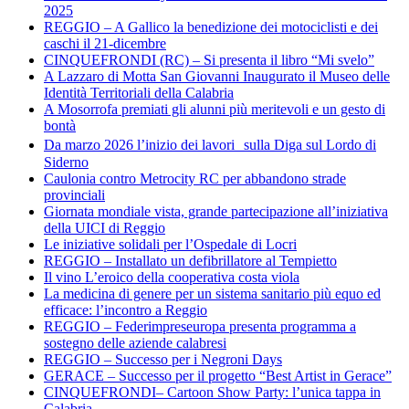
2025
REGGIO – A Gallico la benedizione dei motociclisti e dei
caschi il 21-dicembre
CINQUEFRONDI (RC) – Si presenta il libro “Mi svelo”
A Lazzaro di Motta San Giovanni Inaugurato il Museo delle
Identità Territoriali della Calabria
A Mosorrofa premiati gli alunni più meritevoli e un gesto di
bontà
Da marzo 2026 l’inizio dei lavori sulla Diga sul Lordo di
Siderno
Caulonia contro Metrocity RC per abbandono strade
provinciali
Giornata mondiale vista, grande partecipazione all’iniziativa
della UICI di Reggio
Le iniziative solidali per l’Ospedale di Locri
REGGIO – Installato un defibrillatore al Tempietto
Il vino L’eroico della cooperativa costa viola
La medicina di genere per un sistema sanitario più equo ed
efficace: l’incontro a Reggio
REGGIO – Federimpreseuropa presenta programma a
sostegno delle aziende calabresi
REGGIO – Successo per i Negroni Days
GERACE – Successo per il progetto “Best Artist in Gerace”
CINQUEFRONDI– Cartoon Show Party: l’unica tappa in
Calabria