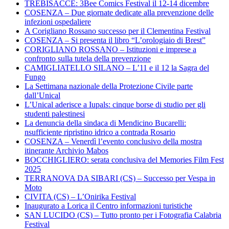
TREBISACCE: 3Bee Comics Festival il 12-14 dicembre
COSENZA – Due giornate dedicate alla prevenzione delle
infezioni ospedaliere
A Corigliano Rossano successo per il Clementina Festival
COSENZA – Si presenta il libro “L’orologiaio di Brest”
CORIGLIANO ROSSANO – Istituzioni e imprese a
confronto sulla tutela della prevenzione
CAMIGLIATELLO SILANO – L’11 e il 12 la Sagra del
Fungo
La Settimana nazionale della Protezione Civile parte
dall’Unical
L’Unical aderisce a Iupals: cinque borse di studio per gli
studenti palestinesi
La denuncia della sindaca di Mendicino Bucarelli:
nsufficiente ripristino idrico a contrada Rosario
COSENZA – Venerdì l’evento conclusivo della mostra
itinerante Archivio Mabos
BOCCHIGLIERO: serata conclusiva del Memories Film Fest
2025
TERRANOVA DA SIBARI (CS) – Successo per Vespa in
Moto
CIVITA (CS) – L’Onirika Festival
Inaugurato a Lorica il Centro informazioni turistiche
SAN LUCIDO (CS) – Tutto pronto per i Fotografia Calabria
Festival