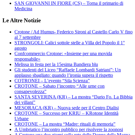
SAN GIOVANNI IN FIORE (CS) – Torna il primario di
Medicina
Le Altre Notizie
Crotone / Ad Humus- Federico Sironi al Castello Carlo V fino
al 7 settembre
STRONGOLI: Calici sottole stelle a Villa del Popolo il 1°
agosto
Confcommercio Crotone: «Insieme per una movida
responsabile»
Melissa in festa per la 15esima Bandiera blu
Gli studenti del Liceo “Raffaele Lombardi Satriani”: Un
applauso sbagliato: quando l’ironia supera il rispetto
COTRONEI – L’evento “Sila Scienza”
CROTONE – Sabato l’incontro “Alle urne con
consapevolezza”
SANTA SEVERINA (KR) – La mostra “Dario Fo. La Bibbia
dei villani”
MESORACA (KR) – Nuova sede per il Centro Dialisi
CROTONE – Successo per KRIU – KRotone Identità
Urbane
CROTONE – La mostra “Madre: rituali di memoria”
A Umbriatico l’incontro pubblico per risolvere la zoonosi
A Crotone una due giorni sulla rete delle Donne della Magna