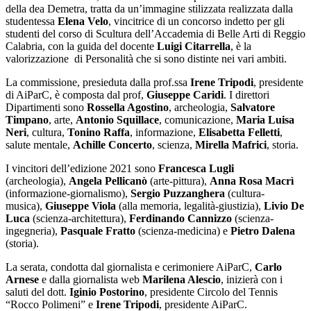
della dea Demetra, tratta da un’immagine stilizzata realizzata dalla
studentessa
Elena Velo
, vincitrice di un concorso indetto per gli
studenti del corso di Scultura dell’Accademia di Belle Arti di Reggio
Calabria, con la guida del docente
Luigi Citarrella
, è
la
valorizzazione
di Personalità che si sono distinte nei vari ambiti.
La commissione, presieduta dalla prof.ssa
Irene Tripodi
, presidente
di AiParC, è composta dal prof,
Giuseppe Caridi
. I direttori
Dipartimenti sono
Rossella Agostino
, archeologia,
Salvatore
Timpano
, arte,
Antonio Squillace
, comunicazione,
Maria Luisa
Neri
, cultura,
Tonino Raffa
, informazione,
Elisabetta Felletti
,
salute mentale,
Achille Concerto
, scienza,
Mirella Mafrici
, storia.
I vincitori dell’edizione 2021 sono
Francesca Lugli
(archeologia),
Angela Pellicanò
(arte-pittura),
Anna Rosa Macrì
(informazione-giornalismo),
Sergio Puzzanghera
(cultura-
musica),
Giuseppe Viola
(alla memoria, legalità-giustizia),
Livio De
Luca
(scienza-architettura),
Ferdinando Cannizzo
(scienza-
ingegneria),
Pasquale Fratto
(scienza-medicina) e
Pietro Dalena
(storia).
La serata, condotta dal giornalista e cerimoniere AiParC,
Carlo
Arnese
e dalla giornalista web
Marilena Alescio
, inizierà con i
saluti del dott.
Iginio Postorino
, presidente Circolo del Tennis
“Rocco Polimeni” e
Irene Tripodi
, presidente AiParC.