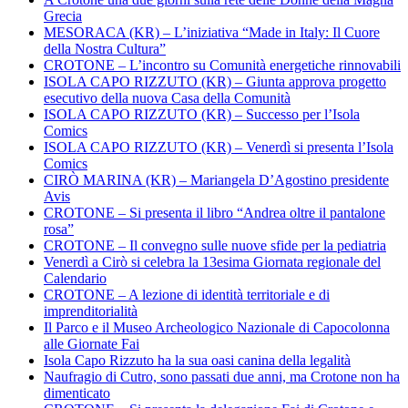
Grecia
MESORACA (KR) – L’iniziativa “Made in Italy: Il Cuore
della Nostra Cultura”
CROTONE – L’incontro su Comunità energetiche rinnovabili
ISOLA CAPO RIZZUTO (KR) – Giunta approva progetto
esecutivo della nuova Casa della Comunità
ISOLA CAPO RIZZUTO (KR) – Successo per l’Isola
Comics
ISOLA CAPO RIZZUTO (KR) – Venerdì si presenta l’Isola
Comics
CIRÒ MARINA (KR) – Mariangela D’Agostino presidente
Avis
CROTONE – Si presenta il libro “Andrea oltre il pantalone
rosa”
CROTONE – Il convegno sulle nuove sfide per la pediatria
Venerdì a Cirò si celebra la 13esima Giornata regionale del
Calendario
CROTONE – A lezione di identità territoriale e di
imprenditorialità
Il Parco e il Museo Archeologico Nazionale di Capocolonna
alle Giornate Fai
Isola Capo Rizzuto ha la sua oasi canina della legalità
Naufragio di Cutro, sono passati due anni, ma Crotone non ha
dimenticato