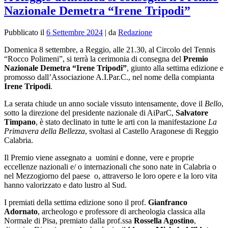
Nazionale Demetra “Irene Tripodi”
Pubblicato il
6 Settembre 2024
|
da
Redazione
Domenica 8 settembre, a Reggio, alle 21.30, al Circolo del Tennis
“Rocco Polimeni”, si terrà la cerimonia di consegna del
Premio
Nazionale Demetra “Irene Tripodi”
, giunto alla settima edizione e
promosso dall’
Associazione A.I.Par.C., nel nome della compianta
Irene Tripodi
.
La serata chiude un anno sociale vissuto intensamente, dove il
Bello
,
sotto la direzione del presidente nazionale di AiParC,
Salvatore
Timpano
, è stato declinato in tutte le arti con la manifestazione
La
Primavera della Bellezza
, svoltasi al Castello Aragonese di Reggio
Calabria.
Il Premio viene assegnato a
uomini e donne, vere e proprie
eccellenze nazionali e/ o internazionali che sono nate in Calabria o
nel Mezzogiorno del paese o, attraverso le loro opere e la loro vita
hanno valorizzato e dato lustro al Sud.
I premiati della settima edizione sono i
l prof.
Gianfranco
Adornato
, archeologo e professore di archeologia classica alla
Normale di Pisa, premiato dalla prof.ssa
Rossella Agostino
,