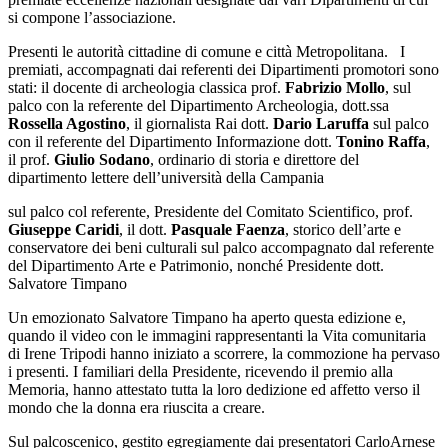
si compone l’associazione.
Presenti le autorità cittadine di comune e città Metropolitana.
I
premiati, accompagnati dai referenti dei Dipartimenti promotori sono
stati: il docente di archeologia classica prof.
Fabrizio Mollo
, sul
palco con la referente del Dipartimento Archeologia, dott.ssa
Rossella Agostino
, il giornalista Rai dott.
Dario Laruffa
sul palco
con il referente del Dipartimento Informazione dott.
Tonino Raffa
,
il prof.
Giulio Sodano
, ordinario di storia e direttore del
dipartimento lettere dell’università della Campania
sul palco col referente, Presidente del Comitato Scientifico, prof.
Giuseppe Caridi
, il dott.
Pasquale Faenza
, storico dell’arte e
conservatore dei beni culturali sul palco accompagnato dal referente
del Dipartimento Arte e Patrimonio, nonché Presidente dott.
Salvatore Timpano
Un emozionato Salvatore Timpano ha aperto questa edizione e,
quando il video con le immagini rappresentanti la Vita comunitaria
di Irene Tripodi hanno iniziato a scorrere, la commozione ha pervaso
i presenti. I familiari della Presidente, ricevendo il premio alla
Memoria, hanno attestato tutta la loro dedizione ed affetto verso il
mondo che la donna era riuscita a creare.
Sul palcoscenico, gestito egregiamente dai presentatori CarloArnese