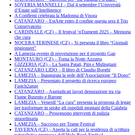
SOVERIA MANNELLI – Dal 4 settembre l’Università
d’Estate sull’Intelligence
A Conflenti celebrata la Madonna di Visora
CATANZARO – EstArte entro il confine questa sera il Trio
Conservatorio
CARDINALE (CZ) – Il festival ‘nTramenti 2025 – Memoria
che cura
NOCERA TERINESE (CZ) – Si presenta il libro “Giornali
prigionieri”
A Lamezia evento di prevenzione per il progetto Gap
MONTAURO (CZ) – Torna la Notte Azzurra
GIZZERIA (CZ) – La Sagra Patati, Pipi e Mulingiani
CATANZARO LIDO – Il libro di Claudio Borghi
LAMEZIA – Inaugurata la sede dell’Associazione “Il Dono”
LAMEZIA – Presentato il progetto di ricerca europeo
Fastch2ange
CATANZARO – Aggiudicati lavori depurazione tra via
Fiume Busento e Barone
LAMEZIA – Venerdì “La cura” presenta la proposta di legge
per trasformare in spoke gli ospedali montani della Calabria
CATANZARO – Proseguono interventi di pulizia
straordinaria
LAMEZIA – Successo per Trame Festival
TAVERNA (CZ) – Aperta la call per la residenza di scrittura
naturalistica promossa dall’Hyle Book Festival