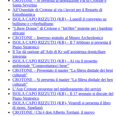
CROTONE – Si presenta la delegazione Fai di Crotone e
Santa Severina
All’Ospedale di Crotone al via i lavori per il Reparto di
Emodinamica
ISOLA CAPO RIZZUTO (KR) – Lunedì il convegno su
bullismo e cyberbullismo
“Libere Donne” di Crotone e “InOltre” insieme per i bambini
africani
CROTONE – Ingresso gratuito al Museo Archeologico
ISOLA CAPO RIZZUTO (KR) – Il 7 febbraio si presenta il
Piano Strategico
Il Tar dà ragione all’Adp di Kr sull’assistenza domiciliare
integrata
ISOLA CAPO RIZZUTO (KR) – Al via il progetto
ambientale “Compostiamoci bene”
CROTONE – Presentato il master “La filiera digitale dei beni
culturali”
CROTONE – Si presenta il master “La filiera digitale dei ben
culturali”
L’Asp Crotone prosegue nel miglioramento dei servizi
ISOLA CAPO RIZZUTO (KR) – Il 17 gennaio si discute del
Piano Strategico
ISOLA CAPO RIZZUTO (KR)- Venerdì si presenta il libro
di mons. Staglianò
CROTONE / Chi è don Alberto Torriani, il nuovo