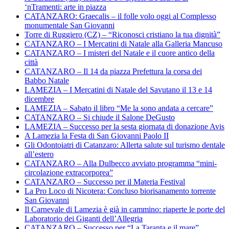
‘nTramenti: arte in piazza
CATANZARO: Graecalis – il folle volo oggi al Complesso
monumentale San Giovanni
Torre di Ruggiero (CZ) – “Riconosci cristiano la tua dignità”
CATANZARO – I Mercatini di Natale alla Galleria Mancuso
CATANZARO – I misteri del Natale e il cuore antico della
città
CATANZARO – Il 14 da piazza Prefettura la corsa dei
Babbo Natale
LAMEZIA – I Mercatini di Natale del Savutano il 13 e 14
dicembre
LAMEZIA – Sabato il libro “Me la sono andata a cercare”
CATANZARO – Si chiude il Salone DeGusto
LAMEZIA – Successo per la sesta giornata di donazione Avis
A Lamezia la Festa di San Giovanni Paolo II
Gli Odontoiatri di Catanzaro: Allerta salute sul turismo dentale
all’estero
CATANZARO – Alla Dulbecco avviato programma “mini-
circolazione extracorporea”
CATANZARO – Successo per il Materia Festival
La Pro Loco di Nicotera: Concluso biorisanamento torrente
San Giovanni
Il Carnevale di Lamezia è già in cammino: riaperte le porte del
Laboratorio dei Giganti dell’Allegria
CATANZARO – Successo per “La Taranta e il mare”