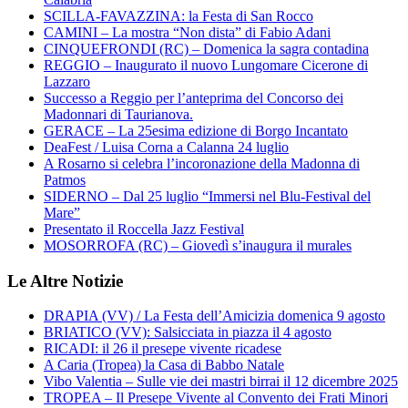
SCILLA-FAVAZZINA: la Festa di San Rocco
CAMINI – La mostra “Non dista” di Fabio Adani
CINQUEFRONDI (RC) – Domenica la sagra contadina
REGGIO – Inaugurato il nuovo Lungomare Cicerone di
Lazzaro
Successo a Reggio per l’anteprima del Concorso dei
Madonnari di Taurianova.
GERACE – La 25esima edizione di Borgo Incantato
DeaFest / Luisa Corna a Calanna 24 luglio
A Rosarno si celebra l’incoronazione della Madonna di
Patmos
SIDERNO – Dal 25 luglio “Immersi nel Blu-Festival del
Mare”
Presentato il Roccella Jazz Festival
MOSORROFA (RC) – Giovedì s’inaugura il murales
Le Altre Notizie
DRAPIA (VV) / La Festa dell’Amicizia domenica 9 agosto
BRIATICO (VV): Salsicciata in piazza il 4 agosto
RICADI: il 26 il presepe vivente ricadese
A Caria (Tropea) la Casa di Babbo Natale
Vibo Valentia – Sulle vie dei mastri birrai il 12 dicembre 2025
TROPEA – Il Presepe Vivente al Convento dei Frati Minori