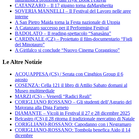
CATANZARO – Il 17 giugno torna daMargherita
SOVERIA MANNELLI – Il Festival del Lavoro nelle aree
interne
A San Pietro Maida torna la Festa nazionale di Utopia
A Catanzaro successo per il Performing Festival
BADOLATO – Il reading-spettacolo “Sanasàna”
CARDINALE (CZ) – Proiettato il film-documentario “Figli
del Minotauro”
A Girifalco si conclude “Nuovo Cinema Coraggioso”
Le Altre Notizie
ACQUAPPESA (CS) / Serata con Cinghios Group il 6
agosto
COSENZA: Cella 121 il libro di Attilio Sabato domani al
Museo multimediale
MARZI (CS) – Venerdì “Radici Reali”
CORIGLIANO ROSSANO – Gli studenti dell’Agrario del
Majorana alla Diga Farneto
DIAMANTE – Vicoli in Festival il 27 e 28 dicembre 2025
Belcastro (CS) il 28 ritorna il tradizionale mercatino di Natale
CORIGLIANO-ROSSANO: Capodanno con i Negramaro
CORIGLIANO-ROSSANO: Tombola benefica Aido il 14
dicembre