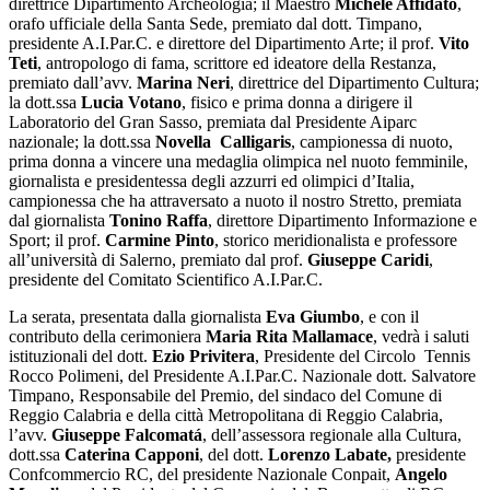
direttrice Dipartimento Archeologia; il Maestro
Michele Affidato
,
orafo ufficiale della Santa Sede, premiato dal dott. Timpano,
presidente A.I.Par.
C. e direttore del Dipartimento Arte; il prof.
Vito
Teti
, antropologo di fama, scrittore ed ideatore della Restanza,
premiato dall’avv.
Marina Neri
, direttrice del Dipartimento Cultura;
la dott.ssa
Lucia Votano
, fisico e prima donna a dirigere il
Laboratorio del Gran Sasso, premiata dal Presidente Aiparc
nazionale; la dott.ssa
Novella Calligaris
, campionessa di nuoto,
prima donna a vincere una medaglia olimpica nel nuoto femminile,
giornalista e presidentessa degli azzurri ed olimpici d’Italia,
campionessa che ha attraversato a nuoto il nostro Stretto, premiata
dal giornalista
Tonino Raffa
, direttore Dipartimento Informazione e
Sport; il prof.
Carmine Pinto
, storico meridionalista e professore
all’università di Salerno, premiato dal prof.
Giuseppe Caridi
,
presidente del Comitato Scientifico A.I.Par.C.
La serata, presentata dalla giornalista
Eva Giumbo
, e con il
contributo della cerimoniera
Maria Rita Mallamace
, vedrà i saluti
istituzionali del dott.
Ezio Privitera
, Presidente del Circolo Tennis
Rocco Polimeni, del Presidente A.I.Par.C. Nazionale dott. Salvatore
Timpano, Responsabile del Premio, del sindaco del Comune di
Reggio Calabria e della città Metropolitana di Reggio Calabria,
l’avv.
Giuseppe Falcomatá
, dell’assessora regionale alla Cultura,
dott.ssa
Caterina Capponi
, del dott.
Lorenzo Labate,
presidente
Confcommercio RC, del presidente Nazionale Conpait,
Angelo