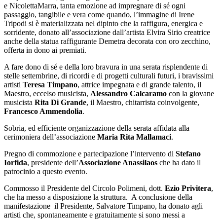
e NicolettaMarra, tanta emozione ad impregnare di sé ogni
passaggio, tangibile e vera come quando, l’immagine di Irene
Tripodi si è materializzata nel dipinto che la raffigura, energica e
sorridente, donato all’associazione dall’artista Elvira Sirio creatrice
anche della statua raffigurante Demetra decorata con oro zecchino,
offerta in dono ai premiati.
A fare dono di sé e della loro bravura in una serata risplendente di
stelle settembrine, di ricordi e di progetti culturali futuri, i bravissimi
artisti
Teresa Timpano
, attrice impegnata e di grande talento, il
Maestro, eccelso musicista,
Alessandro Calcaramo
con la giovane
musicista
Rita Di Grande
, il Maestro, chitarrista coinvolgente,
Francesco Ammendolia
.
Sobria, ed efficiente organizzazione della serata affidata alla
cerimoniera dell’associazione
Maria Rita Mallamaci
.
Pregno di commozione e partecipazione l’intervento di
Stefano
Iorfida
, presidente dell’
Associazione Anassilaos
che ha dato il
patrocinio a questo evento.
Commosso il Presidente del Circolo Polimeni, dott.
Ezio Privitera
,
che ha messo a disposizione la struttura.
A conclusione della
manifestazione il Presidente, Salvatore Timpano, ha donato agli
artisti che, spontaneamente e gratuitamente si sono messi a