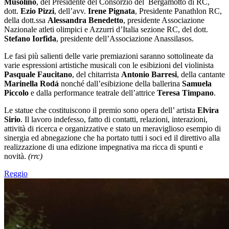
Musolino
, del Presidente del Consorzio del Bergamotto di RC,
dott.
Ezio
Pizzi
, dell’avv.
Irene Pignata
, Presidente Panathlon RC,
della dott.ssa
Alessandra Benedetto
, presidente Associazione
Nazionale atleti olimpici e Azzurri d’Italia sezione RC, del dott.
Stefano Iorfida
, presidente dell’Associazione Anassilasos.
Le fasi più salienti delle varie premiazioni saranno sottolineate da
varie espressioni artistiche musicali con le esibizioni del violinista
Pasquale Faucitano
, del chitarrista
Antonio Barresi
, della cantante
Marinella Rodá
nonché dall’esibizione della ballerina
Samuela
Piccolo
e dalla performance teatrale dell’attrice
Teresa Timpano
.
Le statue che costituiscono il premio sono opera dell’ artista
Elvira
Sirio
. Il lavoro indefesso, fatto di contatti, relazioni, interazioni,
attività di ricerca e organizzative e stato un meraviglioso esempio di
sinergia ed abnegazione che ha portato tutti i soci ed il direttivo alla
realizzazione di una edizione impegnativa ma ricca di spunti e
novità.
(rrc)
Reggio