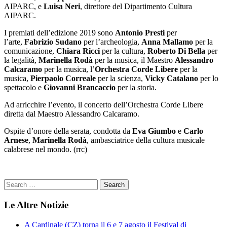
AIPARC, e
Luisa Neri
, direttore del Dipartimento Cultura
AIPARC.
I premiati dell’edizione 2019 sono
Antonio Presti
per
l’arte,
Fabrizio Sudano
per l’archeologia,
Anna Mallamo
per la
comunicazione,
Chiara Ricci
per la cultura,
Roberto Di Bella
per
la legalità,
Marinella Rodà
per la musica, il Maestro
Alessandro
Calcaramo
per la musica, l’
Orchestra Corde Libere
per la
musica,
Pierpaolo Correale
per la scienza,
Vicky Catalano
per lo
spettacolo e
Giovanni Brancaccio
per la storia.
Ad arricchire l’evento, il concerto dell’Orchestra Corde Libere
diretta dal Maestro Alessandro Calcaramo.
Ospite d’onore della serata, condotta da
Eva Giumbo
e
Carlo
Arnese
,
Marinella Rodà
, ambasciatrice della cultura musicale
calabrese nel mondo. (rrc)
Le Altre Notizie
A Cardinale (CZ) torna il 6 e 7 agosto il Festival di