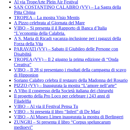
Al via TropeArte Plein Air Festival
SAN COSTANTINO CALABRO (VV) – La Sagra della
Pitta Chjina
TROPEA – La mostra Visio Mentis
A Pizzo celebrata al Giornata del Mare
VIBO – Si presenta il il Rapporto di Banca d’Italia
“L’economia della Calabria.
A S. Maria di Ricadi vacanza-inclusione per i ragazzi della
Forza della Vita
PARAVATI (VV) – Sabato il Giubileo delle Persone con
Disabilità
TROPEA (VV) – Il 2 giugno la prima edizione di “Onda
Creativa”
VIBO – Il 28 si presentano i risultati della campagna di scavo
di Hipponion
Soriano Calabro celebra il restauro della Madonna del Rosario
PIZZO (VV) – Inaugurata la mostra “L’amore nell’arte”
A Vibo il congresso della Società italiana dei chirurghi
Il progetto della Pro Loco per celebrare i 243 anni di
Filadelfia
VIBO – Al via il Festival Pensa Tu
VIBO – Si presenta il libro “Inferi” di De Masi
VIBO – Al Museo Lìmen inaugurata la mostra di Berlingeri
ZUNGRI – Si presenta il libro “Corpus speluncarum
medioevi”