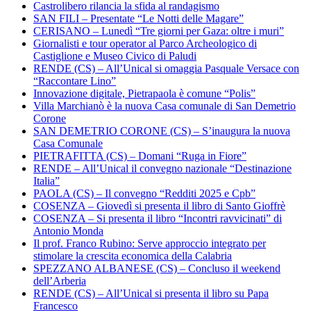
Castrolibero rilancia la sfida al randagismo
SAN FILI – Presentate “Le Notti delle Magare”
CERISANO – Lunedì “Tre giorni per Gaza: oltre i muri”
Giornalisti e tour operator al Parco Archeologico di
Castiglione e Museo Civico di Paludi
RENDE (CS) – All’Unical si omaggia Pasquale Versace con
“Raccontare Lino”
Innovazione digitale, Pietrapaola è comune “Polis”
Villa Marchianò è la nuova Casa comunale di San Demetrio
Corone
SAN DEMETRIO CORONE (CS) – S’inaugura la nuova
Casa Comunale
PIETRAFITTA (CS) – Domani “Ruga in Fiore”
RENDE – All’Unical il convegno nazionale “Destinazione
Italia”
PAOLA (CS) – Il convegno “Redditi 2025 e Cpb”
COSENZA – Giovedì si presenta il libro di Santo Gioffrè
COSENZA – Si presenta il libro “Incontri ravvicinati” di
Antonio Monda
Il prof. Franco Rubino: Serve approccio integrato per
stimolare la crescita economica della Calabria
SPEZZANO ALBANESE (CS) – Concluso il weekend
dell’Arberia
RENDE (CS) – All’Unical si presenta il libro su Papa
Francesco