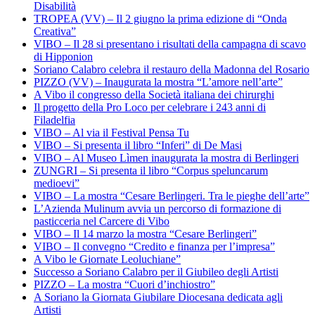
Disabilità
TROPEA (VV) – Il 2 giugno la prima edizione di “Onda
Creativa”
VIBO – Il 28 si presentano i risultati della campagna di scavo
di Hipponion
Soriano Calabro celebra il restauro della Madonna del Rosario
PIZZO (VV) – Inaugurata la mostra “L’amore nell’arte”
A Vibo il congresso della Società italiana dei chirurghi
Il progetto della Pro Loco per celebrare i 243 anni di
Filadelfia
VIBO – Al via il Festival Pensa Tu
VIBO – Si presenta il libro “Inferi” di De Masi
VIBO – Al Museo Lìmen inaugurata la mostra di Berlingeri
ZUNGRI – Si presenta il libro “Corpus speluncarum
medioevi”
VIBO – La mostra “Cesare Berlingeri. Tra le pieghe dell’arte”
L’Azienda Mulinum avvia un percorso di formazione di
pasticceria nel Carcere di Vibo
VIBO – Il 14 marzo la mostra “Cesare Berlingeri”
VIBO – Il convegno “Credito e finanza per l’impresa”
A Vibo le Giornate Leoluchiane”
Successo a Soriano Calabro per il Giubileo degli Artisti
PIZZO – La mostra “Cuori d’inchiostro”
A Soriano la Giornata Giubilare Diocesana dedicata agli
Artisti