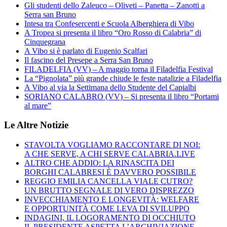
Gli studenti dello Zaleuco – Oliveti – Panetta – Zanotti a
Serra san Bruno
Intesa tra Confesercenti e Scuola Alberghiera di Vibo
A Tropea si presenta il libro “Oro Rosso di Calabria” di
Cinquegrana
A Vibo si è parlato di Eugenio Scalfari
Il fascino del Presepe a Serra San Bruno
FILADELFIA (VV) – A maggio torna il Filadelfia Festival
La “Pignolata” più grande chiude le feste natalizie a Filadelfia
A Vibo al via la Settimana dello Studente del Capialbi
SORIANO CALABRO (VV) – Si presenta il libro “Portami
al mare”
Le Altre Notizie
STAVOLTA VOGLIAMO RACCONTARE DI NOI:
A CHE SERVE, A CHI SERVE CALABRIA.LIVE
ALTRO CHE ADDIO: LA RINASCITA DEI
BORGHI CALABRESI È DAVVERO POSSIBILE
REGGIO EMILIA CANCELLA VIALE CUTRO?
UN BRUTTO SEGNALE DI VERO DISPREZZO
INVECCHIAMENTO E LONGEVITÀ: WELFARE
E OPPORTUNITÀ COME LEVA DI SVILUPPO
INDAGINI, IL LOGORAMENTO DI OCCHIUTO
IL PRESIDENTE ASPETTA L’ARCHIVIAZIONE