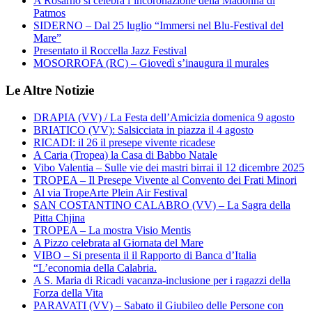
A Rosarno si celebra l’incoronazione della Madonna di
Patmos
SIDERNO – Dal 25 luglio “Immersi nel Blu-Festival del
Mare”
Presentato il Roccella Jazz Festival
MOSORROFA (RC) – Giovedì s’inaugura il murales
Le Altre Notizie
DRAPIA (VV) / La Festa dell’Amicizia domenica 9 agosto
BRIATICO (VV): Salsicciata in piazza il 4 agosto
RICADI: il 26 il presepe vivente ricadese
A Caria (Tropea) la Casa di Babbo Natale
Vibo Valentia – Sulle vie dei mastri birrai il 12 dicembre 2025
TROPEA – Il Presepe Vivente al Convento dei Frati Minori
Al via TropeArte Plein Air Festival
SAN COSTANTINO CALABRO (VV) – La Sagra della
Pitta Chjina
TROPEA – La mostra Visio Mentis
A Pizzo celebrata al Giornata del Mare
VIBO – Si presenta il il Rapporto di Banca d’Italia
“L’economia della Calabria.
A S. Maria di Ricadi vacanza-inclusione per i ragazzi della
Forza della Vita
PARAVATI (VV) – Sabato il Giubileo delle Persone con