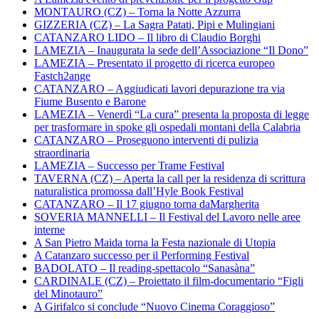
MONTAURO (CZ) – Torna la Notte Azzurra
GIZZERIA (CZ) – La Sagra Patati, Pipi e Mulingiani
CATANZARO LIDO – Il libro di Claudio Borghi
LAMEZIA – Inaugurata la sede dell’Associazione “Il Dono”
LAMEZIA – Presentato il progetto di ricerca europeo
Fastch2ange
CATANZARO – Aggiudicati lavori depurazione tra via
Fiume Busento e Barone
LAMEZIA – Venerdì “La cura” presenta la proposta di legge
per trasformare in spoke gli ospedali montani della Calabria
CATANZARO – Proseguono interventi di pulizia
straordinaria
LAMEZIA – Successo per Trame Festival
TAVERNA (CZ) – Aperta la call per la residenza di scrittura
naturalistica promossa dall’Hyle Book Festival
CATANZARO – Il 17 giugno torna daMargherita
SOVERIA MANNELLI – Il Festival del Lavoro nelle aree
interne
A San Pietro Maida torna la Festa nazionale di Utopia
A Catanzaro successo per il Performing Festival
BADOLATO – Il reading-spettacolo “Sanasàna”
CARDINALE (CZ) – Proiettato il film-documentario “Figli
del Minotauro”
A Girifalco si conclude “Nuovo Cinema Coraggioso”