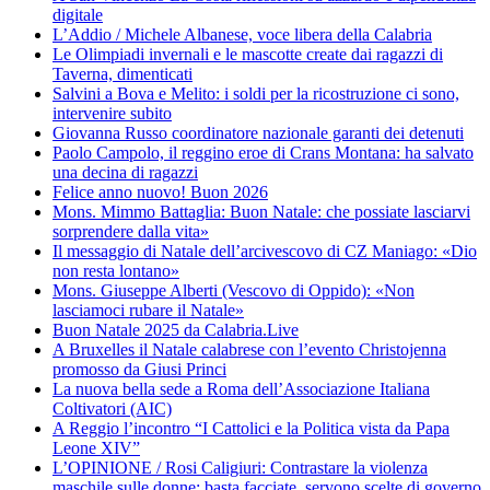
digitale
L’Addio / Michele Albanese, voce libera della Calabria
Le Olimpiadi invernali e le mascotte create dai ragazzi di
Taverna, dimenticati
Salvini a Bova e Melito: i soldi per la ricostruzione ci sono,
intervenire subito
Giovanna Russo coordinatore nazionale garanti dei detenuti
Paolo Campolo, il reggino eroe di Crans Montana: ha salvato
una decina di ragazzi
Felice anno nuovo! Buon 2026
Mons. Mimmo Battaglia: Buon Natale: che possiate lasciarvi
sorprendere dalla vita»
Il messaggio di Natale dell’arcivescovo di CZ Maniago: «Dio
non resta lontano»
Mons. Giuseppe Alberti (Vescovo di Oppido): «Non
lasciamoci rubare il Natale»
Buon Natale 2025 da Calabria.Live
A Bruxelles il Natale calabrese con l’evento Christojenna
promosso da Giusi Princi
La nuova bella sede a Roma dell’Associazione Italiana
Coltivatori (AIC)
A Reggio l’incontro “I Cattolici e la Politica vista da Papa
Leone XIV”
L’OPINIONE / Rosi Caligiuri: Contrastare la violenza
maschile sulle donne: basta facciate, servono scelte di governo