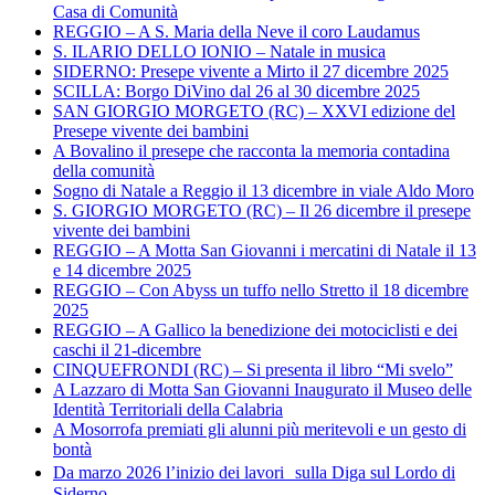
Casa di Comunità
REGGIO – A S. Maria della Neve il coro Laudamus
S. ILARIO DELLO IONIO – Natale in musica
SIDERNO: Presepe vivente a Mirto il 27 dicembre 2025
SCILLA: Borgo DiVino dal 26 al 30 dicembre 2025
SAN GIORGIO MORGETO (RC) – XXVI edizione del
Presepe vivente dei bambini
A Bovalino il presepe che racconta la memoria contadina
della comunità
Sogno di Natale a Reggio il 13 dicembre in viale Aldo Moro
S. GIORGIO MORGETO (RC) – Il 26 dicembre il presepe
vivente dei bambini
REGGIO – A Motta San Giovanni i mercatini di Natale il 13
e 14 dicembre 2025
REGGIO – Con Abyss un tuffo nello Stretto il 18 dicembre
2025
REGGIO – A Gallico la benedizione dei motociclisti e dei
caschi il 21-dicembre
CINQUEFRONDI (RC) – Si presenta il libro “Mi svelo”
A Lazzaro di Motta San Giovanni Inaugurato il Museo delle
Identità Territoriali della Calabria
A Mosorrofa premiati gli alunni più meritevoli e un gesto di
bontà
Da marzo 2026 l’inizio dei lavori sulla Diga sul Lordo di
Siderno