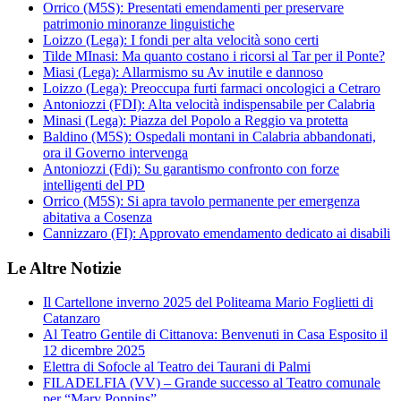
Orrico (M5S): Presentati emendamenti per preservare
patrimonio minoranze linguistiche
Loizzo (Lega): I fondi per alta velocità sono certi
Tilde MInasi: Ma quanto costano i ricorsi al Tar per il Ponte?
Miasi (Lega): Allarmismo su Av inutile e dannoso
Loizzo (Lega): Preoccupa furti farmaci oncologici a Cetraro
Antoniozzi (FDI): Alta velocità indispensabile per Calabria
Minasi (Lega): Piazza del Popolo a Reggio va protetta
Baldino (M5S): Ospedali montani in Calabria abbandonati,
ora il Governo intervenga
Antoniozzi (Fdi): Su garantismo confronto con forze
intelligenti del PD
Orrico (M5S): Si apra tavolo permanente per emergenza
abitativa a Cosenza
Cannizzaro (FI): Approvato emendamento dedicato ai disabili
Le Altre Notizie
Il Cartellone inverno 2025 del Politeama Mario Foglietti di
Catanzaro
Al Teatro Gentile di Cittanova: Benvenuti in Casa Esposito il
12 dicembre 2025
Elettra di Sofocle al Teatro dei Taurani di Palmi
FILADELFIA (VV) – Grande successo al Teatro comunale
per “Mary Poppins”