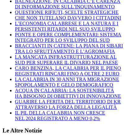
BALNEAZIONE, IN CALABRIA C’È CARENZA
DI INFORMAZIONE SULL’INQUINAMENTO
QUESTIONE RIFIUTI, SCELTE STRATEGICHE
CHE NON TUTELANO DAVVERO I CITTADINI
L’ECONOMIA CALABRESE E LA NATURA E I
PERSISTENTI RITARDI NEL SUO SVILUPPO
PONTE E OPERE COMPLEMENTARI: SISTEMA
INTEGRATO PER LO SVILUPPO DEL SUD
BRACCIANTI IN CATENE: LA PIANA DI SIBARI
TRA LO SFRUTTAMENTO E L’AGROMAFIA
LA MANCATA INFRASTRUTTURAZIONE AL
SUD PER SUPERARE IL DIVARIO NEL PAESE
CARO BENZINA, LA CALABRIA PER IL PIENO
REGISTRATI RINCARI FINO A OLTRE 2 EURO
LA CALABRIA IN 30 ANNI TRA MIGRAZIONE
SPOPOLAMENTO E GELO DEMOGRAFICO
ACQUA IN CALABRIA: LA SOSTENIBILITÀ
HA BISOGNO DI OBIETTIVI DI INNOVAZIONE
GUARIRE LA FERITA DEL TERRITORIO DI KR
ATTRAVERSO LA FORZA DELLA LEGALITÀ
IL PIL DELLA CALABRIA NON CRESCE
NEL 2024 REGISTRATO A MENO 0,2%
Le Altre Notizie