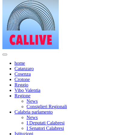
home
Catanzaro
Cosenza
Crotone
Reggio
Vibo Valentia
Regione
News
Consiglieri Regionali
Calabria parlamento
News
I Deputati Calabresi
I Senatori Calabresi
Istituzioni