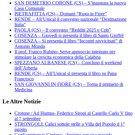
SAN DEMETRIO CORONE (CS) – S’inaugura la nuova
Casa Comunale
PIETRAFITTA (CS) – Domani “Ruga in Fiore”
RENDE – All’Unical il convegno nazionale “Destinazione
Italia”
PAOLA (CS) – Il convegno “Redditi 2025 e Cpb”
COSENZA – Giovedì si presenta il libro di Santo Gioffrè
COSENZA – Si presenta il libro “Incontri ravvicinati” di
Antonio Monda
Il prof. Franco Rubino: Serve approccio integrato per
stimolare la crescita economica della Calabria
SPEZZANO ALBANESE (CS) – Concluso il weekend
dell’Arberia
RENDE (CS) – All’Unical si presenta il libro su Papa
Francesco
SAN GIOVANNI IN FIORE (CS) – Torna il primario di
Medicina
Le Altre Notizie
Crotone / Ad Humus- Federico Sironi al Castello Carlo V fino
al 7 settembre
STRONGOLI: Calici sottole stelle a Villa del Popolo il 1°
agosto
Confcommercio Crotone: «Insieme per una movida