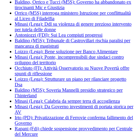
Baldino, Orrico e Tucci (M5S): Governo ha abbandonato ex
tirocinanti Mic e Giustizia
Orrico (M5S) interroga ministero Istruzione per conflittualità
al Liceo di Filadelfia
Minasi (Lega): Ddl su violenza di genere prezioso intervento
per tutela delle donne
Antoniozzi (FDI): Sui Lea compiuti progressi
Baldino (M5S): Tribunale di Castrovillari rischia paralisi per
mancanza di magistrati
Loizzo (Lega): Bene soluzione per Banco Alimentare
Minasi (Lega): Ponte, incomprensibili due sindaci contro
sviluppo del territorio
Occhiuto (FI): Attività Osservatorio su Nuove Povertà offre
spunti di riflessione
Loizzo (Lega): Strutturare un piano per rilanciare progetto
Dsa
Baldino (M5S): Soveria Mannelli presidio strategico per
l’hinterland
Minasi (Lega): Calabria da sempre terra di accoglienza
Minasi (Lega): Da Governo investimenti di portata storica per
AV
Irto (PD): Privatizzazione di Ferrovie conferma fallimento del
Governo
Rapani (Fdi) chiede sospensione provvedimento per Centrale
del Mercure