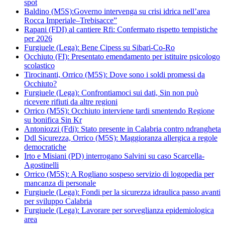
spot
Baldino (M5S):Governo intervenga su crisi idrica nell’area
Rocca Imperiale–Trebisacce”
Rapani (FDI) al cantiere Rfi: Confermato rispetto tempistiche
per 2026
Furgiuele (Lega): Bene Cipess su Sibari-Co-Ro
Occhiuto (FI): Presentato emendamento per istituire psicologo
scolastico
Tirocinanti, Orrico (M5S): Dove sono i soldi promessi da
Occhiuto?
Furgiuele (Lega): Confrontiamoci sui dati, Sin non può
ricevere rifiuti da altre regioni
Orrico (M5S): Occhiuto interviene tardi smentendo Regione
su bonifica Sin Kr
Antoniozzi (Fdi): Stato presente in Calabria contro ndrangheta
Ddl Sicurezza, Orrico (M5S): Maggioranza allergica a regole
democratiche
Irto e Misiani (PD) interrogano Salvini su caso Scarcella-
Agostinelli
Orrico (M5S): A Rogliano sospeso servizio di logopedia per
mancanza di personale
Furgiuele (Lega): Fondi per la sicurezza idraulica passo avanti
per sviluppo Calabria
Furgiuele (Lega): Lavorare per sorveglianza epidemiologica
area