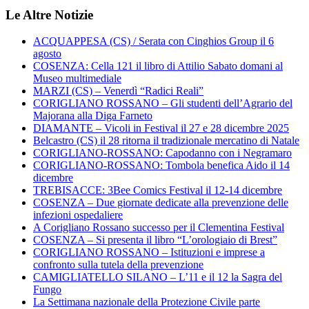
Le Altre Notizie
ACQUAPPESA (CS) / Serata con Cinghios Group il 6
agosto
COSENZA: Cella 121 il libro di Attilio Sabato domani al
Museo multimediale
MARZI (CS) – Venerdì “Radici Reali”
CORIGLIANO ROSSANO – Gli studenti dell’Agrario del
Majorana alla Diga Farneto
DIAMANTE – Vicoli in Festival il 27 e 28 dicembre 2025
Belcastro (CS) il 28 ritorna il tradizionale mercatino di Natale
CORIGLIANO-ROSSANO: Capodanno con i Negramaro
CORIGLIANO-ROSSANO: Tombola benefica Aido il 14
dicembre
TREBISACCE: 3Bee Comics Festival il 12-14 dicembre
COSENZA – Due giornate dedicate alla prevenzione delle
infezioni ospedaliere
A Corigliano Rossano successo per il Clementina Festival
COSENZA – Si presenta il libro “L’orologiaio di Brest”
CORIGLIANO ROSSANO – Istituzioni e imprese a
confronto sulla tutela della prevenzione
CAMIGLIATELLO SILANO – L’11 e il 12 la Sagra del
Fungo
La Settimana nazionale della Protezione Civile parte