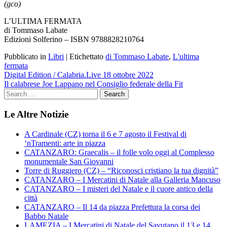
(gco)
L’ULTIMA FERMATA
di Tommaso Labate
Edizioni Solferino – ISBN 9788828210764
Pubblicato in
Libri
|
Etichettato
di Tommaso Labate
,
L'ultima
fermata
Navigazione
Digital Edition / Calabria.Live 18 ottobre 2022
Il calabrese Joe Lappano nel Consiglio federale della Fit
articoli
Le Altre Notizie
A Cardinale (CZ) torna il 6 e 7 agosto il Festival di
‘nTramenti: arte in piazza
CATANZARO: Graecalis – il folle volo oggi al Complesso
monumentale San Giovanni
Torre di Ruggiero (CZ) – “Riconosci cristiano la tua dignità”
CATANZARO – I Mercatini di Natale alla Galleria Mancuso
CATANZARO – I misteri del Natale e il cuore antico della
città
CATANZARO – Il 14 da piazza Prefettura la corsa dei
Babbo Natale
LAMEZIA – I Mercatini di Natale del Savutano il 13 e 14