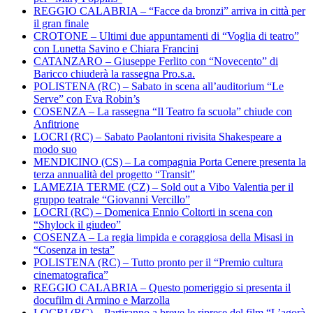
REGGIO CALABRIA – “Facce da bronzi” arriva in città per
il gran finale
CROTONE – Ultimi due appuntamenti di “Voglia di teatro”
con Lunetta Savino e Chiara Francini
CATANZARO – Giuseppe Ferlito con “Novecento” di
Baricco chiuderà la rassegna Pro.s.a.
POLISTENA (RC) – Sabato in scena all’auditorium “Le
Serve” con Eva Robin’s
COSENZA – La rassegna “Il Teatro fa scuola” chiude con
Anfitrione
LOCRI (RC) – Sabato Paolantoni rivisita Shakespeare a
modo suo
MENDICINO (CS) – La compagnia Porta Cenere presenta la
terza annualità del progetto “Transit”
LAMEZIA TERME (CZ) – Sold out a Vibo Valentia per il
gruppo teatrale “Giovanni Vercillo”
LOCRI (RC) – Domenica Ennio Coltorti in scena con
“Shylock il giudeo”
COSENZA – La regia limpida e coraggiosa della Misasi in
“Cosenza in testa”
POLISTENA (RC) – Tutto pronto per il “Premio cultura
cinematografica”
REGGIO CALABRIA – Questo pomeriggio si presenta il
docufilm di Armino e Marzolla
LOCRI (RC) – Partiranno a breve le riprese del film “L’agorà