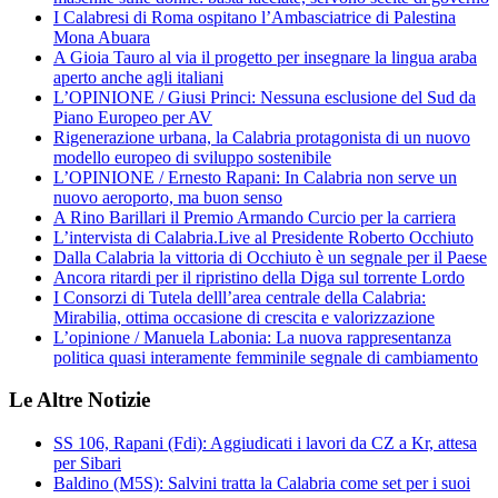
I Calabresi di Roma ospitano l’Ambasciatrice di Palestina
Mona Abuara
A Gioia Tauro al via il progetto per insegnare la lingua araba
aperto anche agli italiani
L’OPINIONE / Giusi Princi: Nessuna esclusione del Sud da
Piano Europeo per AV
Rigenerazione urbana, la Calabria protagonista di un nuovo
modello europeo di sviluppo sostenibile
L’OPINIONE / Ernesto Rapani: In Calabria non serve un
nuovo aeroporto, ma buon senso
A Rino Barillari il Premio Armando Curcio per la carriera
L’intervista di Calabria.Live al Presidente Roberto Occhiuto
Dalla Calabria la vittoria di Occhiuto è un segnale per il Paese
Ancora ritardi per il ripristino della Diga sul torrente Lordo
I Consorzi di Tutela delll’area centrale della Calabria:
Mirabilia, ottima occasione di crescita e valorizzazione
L’opinione / Manuela Labonia: La nuova rappresentanza
politica quasi interamente femminile segnale di cambiamento
Le Altre Notizie
SS 106, Rapani (Fdi): Aggiudicati i lavori da CZ a Kr, attesa
per Sibari
Baldino (M5S): Salvini tratta la Calabria come set per i suoi