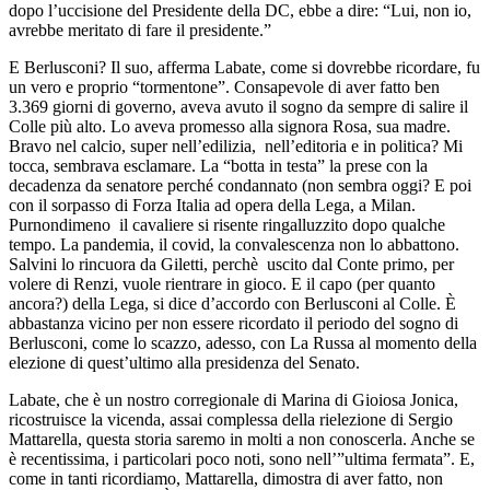
dopo l’uccisione del Presidente della DC, ebbe a dire: “Lui, non io,
avrebbe meritato di fare il presidente.”
E Berlusconi? Il suo, afferma Labate, come si dovrebbe ricordare, fu
un vero e proprio “tormentone”. Consapevole di aver fatto ben
3.369 giorni di governo, aveva avuto il sogno da sempre di salire il
Colle più alto. Lo aveva promesso alla signora Rosa, sua madre.
Bravo nel calcio, super nell’edilizia, nell’editoria e in politica? Mi
tocca, sembrava esclamare. La “botta in testa” la prese con la
decadenza da senatore perché condannato (non sembra oggi? E poi
con il sorpasso di Forza Italia ad opera della Lega, a Milan.
Purnondimeno il cavaliere si risente ringalluzzito dopo qualche
tempo. La pandemia, il covid, la convalescenza non lo abbattono.
Salvini lo rincuora da Giletti, perchè uscito dal Conte primo, per
volere di Renzi, vuole rientrare in gioco. E il capo (per quanto
ancora?) della Lega, si dice d’accordo con Berlusconi al Colle. È
abbastanza vicino per non essere ricordato il periodo del sogno di
Berlusconi, come lo scazzo, adesso, con La Russa al momento della
elezione di quest’ultimo alla presidenza del Senato.
Labate, che è un nostro corregionale di Marina di Gioiosa Jonica,
ricostruisce la vicenda, assai complessa della rielezione di Sergio
Mattarella, questa storia saremo in molti a non conoscerla. Anche se
è recentissima, i particolari poco noti, sono nell’”ultima fermata”. E,
come in tanti ricordiamo, Mattarella, dimostra di aver fatto, non