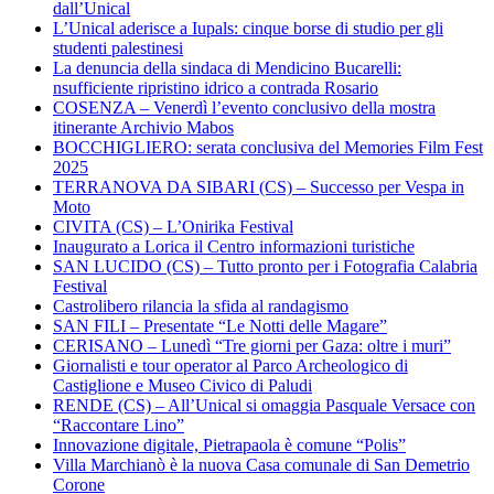
dall’Unical
L’Unical aderisce a Iupals: cinque borse di studio per gli
studenti palestinesi
La denuncia della sindaca di Mendicino Bucarelli:
nsufficiente ripristino idrico a contrada Rosario
COSENZA – Venerdì l’evento conclusivo della mostra
itinerante Archivio Mabos
BOCCHIGLIERO: serata conclusiva del Memories Film Fest
2025
TERRANOVA DA SIBARI (CS) – Successo per Vespa in
Moto
CIVITA (CS) – L’Onirika Festival
Inaugurato a Lorica il Centro informazioni turistiche
SAN LUCIDO (CS) – Tutto pronto per i Fotografia Calabria
Festival
Castrolibero rilancia la sfida al randagismo
SAN FILI – Presentate “Le Notti delle Magare”
CERISANO – Lunedì “Tre giorni per Gaza: oltre i muri”
Giornalisti e tour operator al Parco Archeologico di
Castiglione e Museo Civico di Paludi
RENDE (CS) – All’Unical si omaggia Pasquale Versace con
“Raccontare Lino”
Innovazione digitale, Pietrapaola è comune “Polis”
Villa Marchianò è la nuova Casa comunale di San Demetrio
Corone