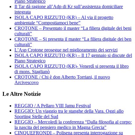
Piano Strategico
Il Tar dà ragione all’Adp di Kr sull’assistenza domiciliare
integrata
ISOLA CAPO RIZZUTO (KR) – Al via il progetto
ambientale “Compostiamoci bene”
CROTONE – Presentato il master “La filiera digitale dei beni
culturali”
CROTONE – Si presenta il master “La filiera digitale dei ben
culturali”
L’Asp Crotone prosegue nel miglioramento dei servizi
ISOLA CAPO RIZZUTO (KR) – Il 17 gennaio si discute del
Piano Strategico
ISOLA CAPO RIZZUTO (KR)- Venerdì si presenta il libro
di mons. Staglianò
CROTONE / Chi è don Alberto Torriani, il nuovo
Arcivescovo
Le Altre Notizie
REGGIO / A Pellaro VIII Jamu Festival
REGGIO: Un viaggio tra le stanghe della Vara. Oggi allo
Sporting Stelle del Sud
REGGIO – Mercoledì la conferenza “Dalla filosofia al corpo:
la nascita del pensiero medico in Magna Grecia”
CINQUEFRONDI – Polisena presenta interrogazione su