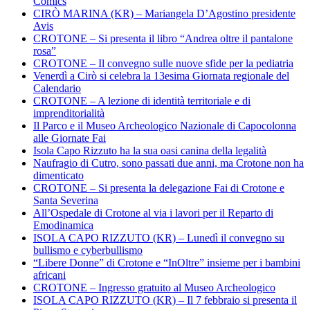
Comics
CIRÒ MARINA (KR) – Mariangela D’Agostino presidente
Avis
CROTONE – Si presenta il libro “Andrea oltre il pantalone
rosa”
CROTONE – Il convegno sulle nuove sfide per la pediatria
Venerdì a Cirò si celebra la 13esima Giornata regionale del
Calendario
CROTONE – A lezione di identità territoriale e di
imprenditorialità
Il Parco e il Museo Archeologico Nazionale di Capocolonna
alle Giornate Fai
Isola Capo Rizzuto ha la sua oasi canina della legalità
Naufragio di Cutro, sono passati due anni, ma Crotone non ha
dimenticato
CROTONE – Si presenta la delegazione Fai di Crotone e
Santa Severina
All’Ospedale di Crotone al via i lavori per il Reparto di
Emodinamica
ISOLA CAPO RIZZUTO (KR) – Lunedì il convegno su
bullismo e cyberbullismo
“Libere Donne” di Crotone e “InOltre” insieme per i bambini
africani
CROTONE – Ingresso gratuito al Museo Archeologico
ISOLA CAPO RIZZUTO (KR) – Il 7 febbraio si presenta il