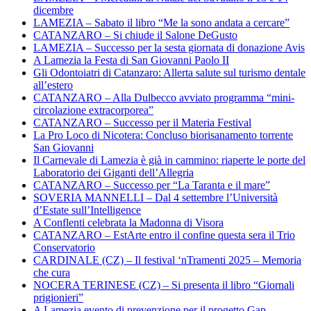
dicembre
LAMEZIA – Sabato il libro “Me la sono andata a cercare”
CATANZARO – Si chiude il Salone DeGusto
LAMEZIA – Successo per la sesta giornata di donazione Avis
A Lamezia la Festa di San Giovanni Paolo II
Gli Odontoiatri di Catanzaro: Allerta salute sul turismo dentale
all’estero
CATANZARO – Alla Dulbecco avviato programma “mini-
circolazione extracorporea”
CATANZARO – Successo per il Materia Festival
La Pro Loco di Nicotera: Concluso biorisanamento torrente
San Giovanni
Il Carnevale di Lamezia è già in cammino: riaperte le porte del
Laboratorio dei Giganti dell’Allegria
CATANZARO – Successo per “La Taranta e il mare”
SOVERIA MANNELLI – Dal 4 settembre l’Università
d’Estate sull’Intelligence
A Conflenti celebrata la Madonna di Visora
CATANZARO – EstArte entro il confine questa sera il Trio
Conservatorio
CARDINALE (CZ) – Il festival ‘nTramenti 2025 – Memoria
che cura
NOCERA TERINESE (CZ) – Si presenta il libro “Giornali
prigionieri”
A Lamezia evento di prevenzione per il progetto Gap