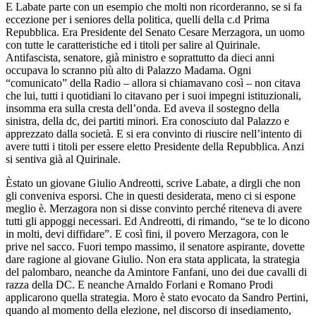
E Labate parte con un esempio che molti non ricorderanno, se si fa
eccezione per i seniores della politica, quelli della c.d Prima
Repubblica. Era Presidente del Senato Cesare Merzagora, un uomo
con tutte le caratteristiche ed i titoli per salire al Quirinale.
Antifascista, senatore, già ministro e soprattutto da dieci anni
occupava lo scranno più alto di Palazzo Madama. Ogni
“comunicato” della Radio – allora si chiamavano così – non citava
che lui, tutti i quotidiani lo citavano per i suoi impegni istituzionali,
insomma era sulla cresta dell’onda. Ed aveva il sostegno della
sinistra, della dc, dei partiti minori. Era conosciuto dal Palazzo e
apprezzato dalla società. E si era convinto di riuscire nell’intento di
avere tutti i titoli per essere eletto Presidente della Repubblica. Anzi
si sentiva già al Quirinale.
Èstato un giovane Giulio Andreotti, scrive Labate, a dirgli che non
gli conveniva esporsi. Che in questi desiderata, meno ci si espone
meglio è. Merzagora non si disse convinto perché riteneva di avere
tutti gli appoggi necessari. Ed Andreotti, di rimando, “se te lo dicono
in molti, devi diffidare”. E così fini, il povero Merzagora, con le
prive nel sacco. Fuori tempo massimo, il senatore aspirante, dovette
dare ragione al giovane Giulio. Non era stata applicata, la strategia
del palombaro, neanche da Amintore Fanfani, uno dei due cavalli di
razza della DC. E neanche Arnaldo Forlani e Romano Prodi
applicarono quella strategia. Moro è stato evocato da Sandro Pertini,
quando al momento della elezione, nel discorso di insediamento,