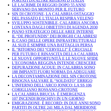
PORTATI DA ALTRE REGIONI D’ITALIA
LE LACRIME DI REGGIO DOPO 55 ANNI
SERVANO DA MONITO PER IL FUTURO
SIN DI CROTONE, LA CALABRIA OSTAGGIO
DEL PASSATO E L’ITALIA RESPIRA VELENO
SVILUPPO SOSTENIBILE, CALABRIA ANCORA
LONTANA DAGLI OBIETTIVI DI AGENDA 2030
PIANO STRATEGICO DELLE AREE INTERNE
IL “DE PROFUNDIS” DEI BORGHI CALABRESI
IL CASO DELLE OPERE INFRASTRUTTURALI
AL SUD È SEMPRE UNA BATTAGLIA PERSA
IL “RITORNO DEI “CERVELLI” È CRUCIALE
PER FUTURO E RINASCITA DELLA CALABRIA
LE NUOVE OPPORTUNITÀ E LE NUOVE SFIDE
L’ECONOMIA REGGINA INTENDE CRESCERE
DEPURAZIONE ACQUE: IN CALABRIA SONO
188 IMPIANTI FUORI NORMA DA ADEGUARE
LA DECONTAMINAZIONE DEL SIN CROTONE
BISOGNA SALVARE IL “SOLDATO” ERRIGO
L’INFERNO DELL’ARCO JONICO: LA SS 106
CORIGLIANO ROSSANO-CROTONE
LA CALABRIA BRUCIA, È EMERGENZA
107 INCENDI BOSCHIVI IN UN GIORNO
EMIGRAZIONE, È RECORD: IN DUE ANNI SONO
PARTITI IN OLTRE 241 MILA DAL MERIDIONE