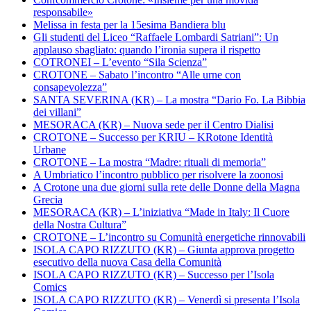
responsabile»
Melissa in festa per la 15esima Bandiera blu
Gli studenti del Liceo “Raffaele Lombardi Satriani”: Un
applauso sbagliato: quando l’ironia supera il rispetto
COTRONEI – L’evento “Sila Scienza”
CROTONE – Sabato l’incontro “Alle urne con
consapevolezza”
SANTA SEVERINA (KR) – La mostra “Dario Fo. La Bibbia
dei villani”
MESORACA (KR) – Nuova sede per il Centro Dialisi
CROTONE – Successo per KRIU – KRotone Identità
Urbane
CROTONE – La mostra “Madre: rituali di memoria”
A Umbriatico l’incontro pubblico per risolvere la zoonosi
A Crotone una due giorni sulla rete delle Donne della Magna
Grecia
MESORACA (KR) – L’iniziativa “Made in Italy: Il Cuore
della Nostra Cultura”
CROTONE – L’incontro su Comunità energetiche rinnovabili
ISOLA CAPO RIZZUTO (KR) – Giunta approva progetto
esecutivo della nuova Casa della Comunità
ISOLA CAPO RIZZUTO (KR) – Successo per l’Isola
Comics
ISOLA CAPO RIZZUTO (KR) – Venerdì si presenta l’Isola