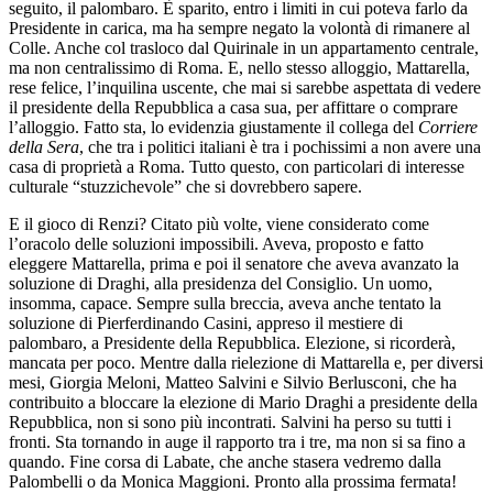
seguito, il palombaro. È sparito, entro i limiti in cui poteva farlo da
Presidente in carica, ma ha sempre negato la volontà di rimanere al
Colle. Anche col trasloco dal Quirinale in un appartamento centrale,
ma non centralissimo di Roma. E, nello stesso alloggio, Mattarella,
rese felice, l’inquilina uscente, che mai si sarebbe aspettata di vedere
il presidente della Repubblica a casa sua, per affittare o comprare
l’alloggio. Fatto sta, lo evidenzia giustamente il collega del
Corriere
della Sera
, che tra i politici italiani è tra i pochissimi a non avere una
casa di proprietà a Roma. Tutto questo, con particolari di interesse
culturale “stuzzichevole” che si dovrebbero sapere.
E il gioco di Renzi? Citato più volte, viene considerato come
l’oracolo delle soluzioni impossibili. Aveva, proposto e fatto
eleggere Mattarella, prima e poi il senatore che aveva avanzato la
soluzione di Draghi, alla presidenza del Consiglio. Un uomo,
insomma, capace. Sempre sulla breccia, aveva anche tentato la
soluzione di Pierferdinando Casini, appreso il mestiere di
palombaro, a Presidente della Repubblica. Elezione, si ricorderà,
mancata per poco. Mentre dalla rielezione di Mattarella e, per diversi
mesi, Giorgia Meloni, Matteo Salvini e Silvio Berlusconi, che ha
contribuito a bloccare la elezione di Mario Draghi a presidente della
Repubblica, non si sono più incontrati. Salvini ha perso su tutti i
fronti. Sta tornando in auge il rapporto tra i tre, ma non si sa fino a
quando. Fine corsa di Labate, che anche stasera vedremo dalla
Palombelli o da Monica Maggioni. Pronto alla prossima fermata!