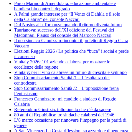
Parco Marino di Amendolara: educazione ambientale e
bandiera blu contro il degrado
A Palmi grande interesse per “Il Vento di Dahkla e il sole
della Calabria” del console Naccari
Dal Nostos alla Tornanza: quando il ritorno diventa futuro
Taurianova: successo dell’XI edizione del Festival dei
Madonnari. Plauso del console del Marocco Naccari
Il neo sindaco Cannizzaro incontra il prefetto di Reggio Clara
Vaccaro
Elezioni Reggio 2026 / La politica che “buca” i social e perde
il consenso
Vinitaly 2026: 101 aziende calabresi per mostrare le
eccellenze della regione
Vinitaly: per il vino calabrese un futuro di crescita e sviluppo
Stop Commissariamento Sanità /1 – L’esultanza del
centrodestra
Stop Commissariamento Sanità /2 – L’opposizione frena
l’entusiasmo
Francesco Cannizzaro: mi candido a sindaco di Reggio
Calabria
Referendum Giustizia: tutto quello che c’è da sapere
80 anni di Repubblica: tre sindache calabresi del 1946
L’8 marzo occasione per rinnovare l’impegno per la parità di
genere
A San Vincenzo La Costa riflessioni su azzardo e dipendenza