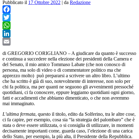
Pubblicato il
17 Ottobre 2022
|
da
Redazione
Facebook
Twitter
WhatsApp
LinkedIn
Email
di GREGORIO CORIGLIANO – A giudicare da quanto è successo
e continua a succedere nella elezione dei presidenti della Camera e
del Senato, il mio amico Tommaso Labate (che non conosco di
persona, ma solo di video o di commentatore politico ma che
apprezzo molto) può prepararsi a scrivere un altro libro. L’ultimo
che ha scritto è già di suo, notevolmente di interesse, non solo per
chi fa politica, ma per quanti ne seguono gli avvenimenti pressoché
quotidiani, ci fa conoscere, eppure leggiamo quotidiani ogni giorno,
fatti e accadimenti che abbiamo dimenticato, o che non avremmo
mai immaginato.
L’ultima fermata
, questo il titolo, edito da Solferino, tra le altre cose,
ci fa capire, per esempio, cosa sia “la strategia del palombaro” che è
stata o deve essere utilizzata, o si consiglia di utilizzare, in momenti
decisamente importanti come, guarda caso, l’elezione di una carica
dello Stato, per esempio, la più alta, il Presidente della Repubblica.