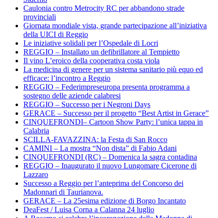
Caulonia contro Metrocity RC per abbandono strade
provinciali
Giornata mondiale vista, grande partecipazione all’iniziativa
della UICI di Reggio
Le iniziative solidali per l’Ospedale di Locri
REGGIO – Installato un defibrillatore al Tempietto
Il vino L’eroico della cooperativa costa viola
La medicina di genere per un sistema sanitario più equo ed
efficace: l’incontro a Reggio
REGGIO – Federimpreseuropa presenta programma a
sostegno delle aziende calabresi
REGGIO – Successo per i Negroni Days
GERACE – Successo per il progetto “Best Artist in Gerace”
CINQUEFRONDI– Cartoon Show Party: l’unica tappa in
Calabria
SCILLA-FAVAZZINA: la Festa di San Rocco
CAMINI – La mostra “Non dista” di Fabio Adani
CINQUEFRONDI (RC) – Domenica la sagra contadina
REGGIO – Inaugurato il nuovo Lungomare Cicerone di
Lazzaro
Successo a Reggio per l’anteprima del Concorso dei
Madonnari di Taurianova.
GERACE – La 25esima edizione di Borgo Incantato
DeaFest / Luisa Corna a Calanna 24 luglio