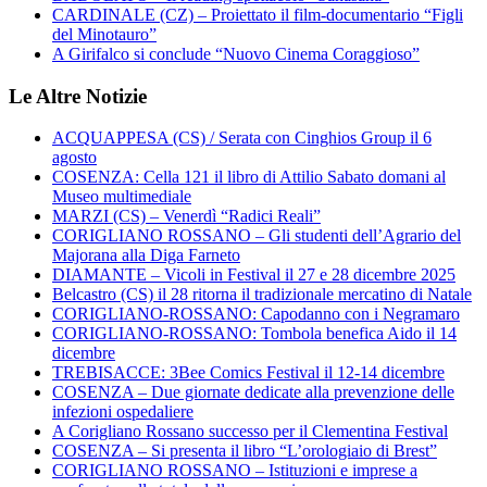
CARDINALE (CZ) – Proiettato il film-documentario “Figli
del Minotauro”
A Girifalco si conclude “Nuovo Cinema Coraggioso”
Le Altre Notizie
ACQUAPPESA (CS) / Serata con Cinghios Group il 6
agosto
COSENZA: Cella 121 il libro di Attilio Sabato domani al
Museo multimediale
MARZI (CS) – Venerdì “Radici Reali”
CORIGLIANO ROSSANO – Gli studenti dell’Agrario del
Majorana alla Diga Farneto
DIAMANTE – Vicoli in Festival il 27 e 28 dicembre 2025
Belcastro (CS) il 28 ritorna il tradizionale mercatino di Natale
CORIGLIANO-ROSSANO: Capodanno con i Negramaro
CORIGLIANO-ROSSANO: Tombola benefica Aido il 14
dicembre
TREBISACCE: 3Bee Comics Festival il 12-14 dicembre
COSENZA – Due giornate dedicate alla prevenzione delle
infezioni ospedaliere
A Corigliano Rossano successo per il Clementina Festival
COSENZA – Si presenta il libro “L’orologiaio di Brest”
CORIGLIANO ROSSANO – Istituzioni e imprese a