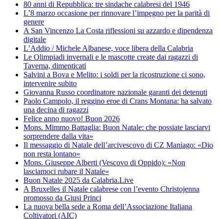
80 anni di Repubblica: tre sindache calabresi del 1946
L’8 marzo occasione per rinnovare l’impegno per la parità di
genere
A San Vincenzo La Costa riflessioni su azzardo e dipendenza
digitale
L’Addio / Michele Albanese, voce libera della Calabria
Le Olimpiadi invernali e le mascotte create dai ragazzi di
Taverna, dimenticati
Salvini a Bova e Melito: i soldi per la ricostruzione ci sono,
intervenire subito
Giovanna Russo coordinatore nazionale garanti dei detenuti
Paolo Campolo, il reggino eroe di Crans Montana: ha salvato
una decina di ragazzi
Felice anno nuovo! Buon 2026
Mons. Mimmo Battaglia: Buon Natale: che possiate lasciarvi
sorprendere dalla vita»
Il messaggio di Natale dell’arcivescovo di CZ Maniago: «Dio
non resta lontano»
Mons. Giuseppe Alberti (Vescovo di Oppido): «Non
lasciamoci rubare il Natale»
Buon Natale 2025 da Calabria.Live
A Bruxelles il Natale calabrese con l’evento Christojenna
promosso da Giusi Princi
La nuova bella sede a Roma dell’Associazione Italiana
Coltivatori (AIC)