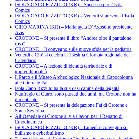
ISOLA CAPO RIZZUTO (KR) – Successo per l’Isola
Comics
ISOLA CAPO RIZZUTO (KR) – Venerdì si presenta l’Isola
Comics
CIRÒ MARINA (KR) – Mariangela D’Agostino presidente
Avis
CROTONE – Si presenta il libro “Andrea oltre il pantalone
rosa”
CROTONE – Il convegno sulle nuove sfide per la pediatria
Venerdì a Cirò si celebra la 13esima Giornata regionale del
Calendario
CROTONE – A lezione di identità territoriale e di
imprenditorialità
Il Parco e il Museo Archeologico Nazionale di Capocolonna
alle Giornate Fai
Isola Capo Rizzuto ha la sua oasi canina della legalità
Naufragio di Cutro, sono passati due anni, ma Crotone non ha
dimenticato
CROTONE – Si presenta la delegazione Fai di Crotone e
Santa Severina
All’Ospedale di Crotone al via i lavori per il Reparto di
Emodinamica
ISOLA CAPO RIZZUTO (KR) – Lunedì il convegno su
bullismo e cyberbullismo
“Libere Donne” di Crotone e “InOltre” insieme per i bambini