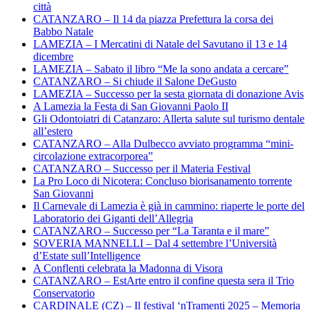
città
CATANZARO – Il 14 da piazza Prefettura la corsa dei
Babbo Natale
LAMEZIA – I Mercatini di Natale del Savutano il 13 e 14
dicembre
LAMEZIA – Sabato il libro “Me la sono andata a cercare”
CATANZARO – Si chiude il Salone DeGusto
LAMEZIA – Successo per la sesta giornata di donazione Avis
A Lamezia la Festa di San Giovanni Paolo II
Gli Odontoiatri di Catanzaro: Allerta salute sul turismo dentale
all’estero
CATANZARO – Alla Dulbecco avviato programma “mini-
circolazione extracorporea”
CATANZARO – Successo per il Materia Festival
La Pro Loco di Nicotera: Concluso biorisanamento torrente
San Giovanni
Il Carnevale di Lamezia è già in cammino: riaperte le porte del
Laboratorio dei Giganti dell’Allegria
CATANZARO – Successo per “La Taranta e il mare”
SOVERIA MANNELLI – Dal 4 settembre l’Università
d’Estate sull’Intelligence
A Conflenti celebrata la Madonna di Visora
CATANZARO – EstArte entro il confine questa sera il Trio
Conservatorio
CARDINALE (CZ) – Il festival ‘nTramenti 2025 – Memoria