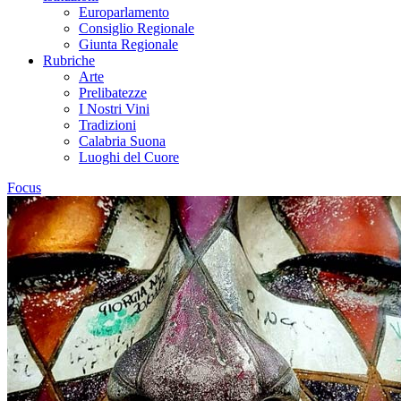
Europarlamento
Consiglio Regionale
Giunta Regionale
Rubriche
Arte
Prelibatezze
I Nostri Vini
Tradizioni
Calabria Suona
Luoghi del Cuore
Focus