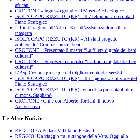
africani
CROTONE – Ingresso gratuito al Museo Archeologico
ISOLA CAPO RIZZUTO (KR) – Il 7 febbraio si presenta il
Piano Strategico
Il Tar dà ragione all’Adp di Kr sull’assistenza domiciliare
integrata
ISOLA CAPO RIZZUTO (KR) – Al via il progetto
ambientale “Compostiamoci bene”
CROTONE – Presentato il master “La filiera digitale dei beni
culturali”
CROTONE – Si presenta il master “La filiera digitale dei ben
culturali”
L’Asp Crotone prosegue nel miglioramento dei servizi
ISOLA CAPO RIZZUTO (KR) – Il 17 gennaio si discute del
Piano Strategico
ISOLA CAPO RIZZUTO (KR)- Venerdì si presenta il libro
di mons. Staglianò
CROTONE / Chi è don Alberto Torriani, il nuovo
Arcivescovo
Le Altre Notizie
REGGIO / A Pellaro VIII Jamu Festival
REGGIO: Un viaggio tra le stanghe della Vara. Oggi allo