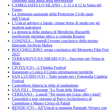
confronto sulla tutela della prevenzione
CAMIGLIATELLO SILANO – L’11 e il 12 la Sagra del
Fungo
La Settimana nazionale della Protezione Civile parte
dall’Unical
L’Unical aderisce a Iupals: cinque borse di studio per gli
studenti palestinesi
La denuncia della sindaca di Mendicino Bucarelli:
nsufficiente ripristino idrico a contrada Rosario
COSENZA – Venerdì l’evento conclusivo della mostra
itinerante Archivio Mabos
BOCCHIGLIERO: serata conclusiva del Memories Film Fest
2025
TERRANOVA DA SIBARI (CS) – Successo per Vespa in
Moto
CIVITA (CS) – L’Onirika Festival
Inaugurato a Lorica il Centro informazioni turistiche
SAN LUCIDO (CS) – Tutto pronto per i Fotografia Calabria
Festival
Castrolibero rilancia la sfida al randagismo
SAN FILI – Presentate “Le Notti delle Magare”
CERISANO – Lunedì “Tre giorni per Gaza: oltre i muri”
Giornalisti e tour operator al Parco Archeologico di
Castiglione e Museo Civico di Paludi
RENDE (CS) – All’Unical si omaggia Pasquale Versace con