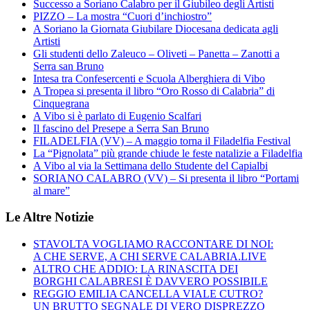
Successo a Soriano Calabro per il Giubileo degli Artisti
PIZZO – La mostra “Cuori d’inchiostro”
A Soriano la Giornata Giubilare Diocesana dedicata agli
Artisti
Gli studenti dello Zaleuco – Oliveti – Panetta – Zanotti a
Serra san Bruno
Intesa tra Confesercenti e Scuola Alberghiera di Vibo
A Tropea si presenta il libro “Oro Rosso di Calabria” di
Cinquegrana
A Vibo si è parlato di Eugenio Scalfari
Il fascino del Presepe a Serra San Bruno
FILADELFIA (VV) – A maggio torna il Filadelfia Festival
La “Pignolata” più grande chiude le feste natalizie a Filadelfia
A Vibo al via la Settimana dello Studente del Capialbi
SORIANO CALABRO (VV) – Si presenta il libro “Portami
al mare”
Le Altre Notizie
STAVOLTA VOGLIAMO RACCONTARE DI NOI:
A CHE SERVE, A CHI SERVE CALABRIA.LIVE
ALTRO CHE ADDIO: LA RINASCITA DEI
BORGHI CALABRESI È DAVVERO POSSIBILE
REGGIO EMILIA CANCELLA VIALE CUTRO?
UN BRUTTO SEGNALE DI VERO DISPREZZO