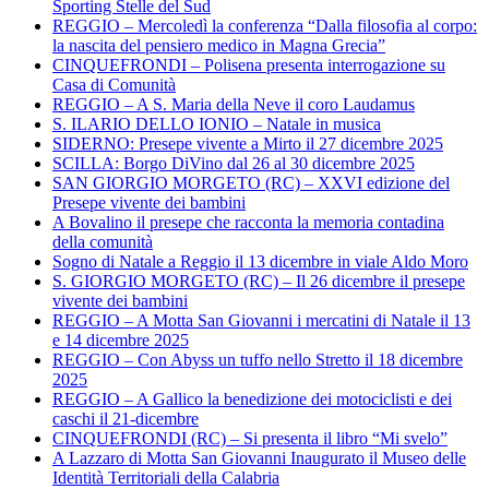
Sporting Stelle del Sud
REGGIO – Mercoledì la conferenza “Dalla filosofia al corpo:
la nascita del pensiero medico in Magna Grecia”
CINQUEFRONDI – Polisena presenta interrogazione su
Casa di Comunità
REGGIO – A S. Maria della Neve il coro Laudamus
S. ILARIO DELLO IONIO – Natale in musica
SIDERNO: Presepe vivente a Mirto il 27 dicembre 2025
SCILLA: Borgo DiVino dal 26 al 30 dicembre 2025
SAN GIORGIO MORGETO (RC) – XXVI edizione del
Presepe vivente dei bambini
A Bovalino il presepe che racconta la memoria contadina
della comunità
Sogno di Natale a Reggio il 13 dicembre in viale Aldo Moro
S. GIORGIO MORGETO (RC) – Il 26 dicembre il presepe
vivente dei bambini
REGGIO – A Motta San Giovanni i mercatini di Natale il 13
e 14 dicembre 2025
REGGIO – Con Abyss un tuffo nello Stretto il 18 dicembre
2025
REGGIO – A Gallico la benedizione dei motociclisti e dei
caschi il 21-dicembre
CINQUEFRONDI (RC) – Si presenta il libro “Mi svelo”
A Lazzaro di Motta San Giovanni Inaugurato il Museo delle
Identità Territoriali della Calabria