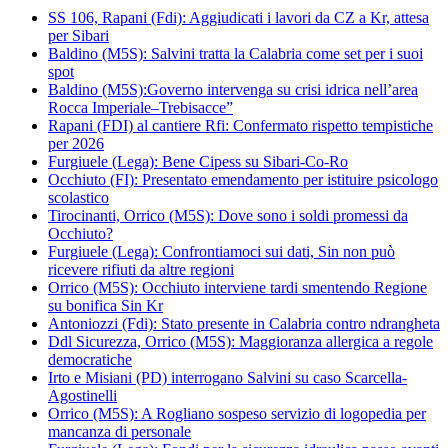
SS 106, Rapani (Fdi): Aggiudicati i lavori da CZ a Kr, attesa
per Sibari
Baldino (M5S): Salvini tratta la Calabria come set per i suoi
spot
Baldino (M5S):Governo intervenga su crisi idrica nell’area
Rocca Imperiale–Trebisacce”
Rapani (FDI) al cantiere Rfi: Confermato rispetto tempistiche
per 2026
Furgiuele (Lega): Bene Cipess su Sibari-Co-Ro
Occhiuto (FI): Presentato emendamento per istituire psicologo
scolastico
Tirocinanti, Orrico (M5S): Dove sono i soldi promessi da
Occhiuto?
Furgiuele (Lega): Confrontiamoci sui dati, Sin non può
ricevere rifiuti da altre regioni
Orrico (M5S): Occhiuto interviene tardi smentendo Regione
su bonifica Sin Kr
Antoniozzi (Fdi): Stato presente in Calabria contro ndrangheta
Ddl Sicurezza, Orrico (M5S): Maggioranza allergica a regole
democratiche
Irto e Misiani (PD) interrogano Salvini su caso Scarcella-
Agostinelli
Orrico (M5S): A Rogliano sospeso servizio di logopedia per
mancanza di personale