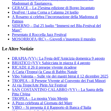
Madonnari di Taurianova.
GERACE – La 25esima edizione di Borgo Incantato
DeaFest / Luisa Corna a Calanna 24 luglio
A Rosarno si celebra l’incoronazione della Madonna di
Patmos
SIDERNO – Dal 25 luglio “Immersi nel Blu-Festival del
Mare”
Presentato il Roccella Jazz Festival
MOSORROFA (RC) – Giovedì s’inaugura il murales
Le Altre Notizie
DRAPIA (VV) / La Festa dell’Amicizia domenica 9 agosto
BRIATICO (VV): Salsicciata in piazza il 4 agosto
RICADI: il 26 il presepe vivente ricadese
A Caria (Tropea) la Casa di Babbo Natale
Vibo Valentia – Sulle vie dei mastri birrai il 12 dicembre 2025
TROPEA – Il Presepe Vivente al Convento dei Frati Minori
Al via TropeArte Plein Air Festival
SAN COSTANTINO CALABRO (VV) – La Sagra della
Pitta Chjina
TROPEA – La mostra Visio Mentis
A Pizzo celebrata al Giornata del Mare
VIBO – Si presenta il il Rapporto di Banca d’Italia