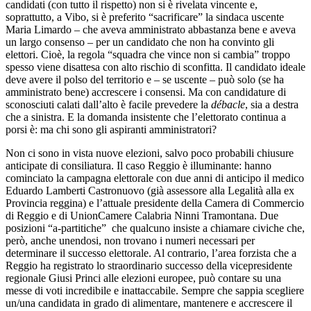
candidati (con tutto il rispetto) non si è rivelata vincente e,
soprattutto, a Vibo, si è preferito “sacrificare” la sindaca uscente
Maria Limardo – che aveva amministrato abbastanza bene e aveva
un largo consenso – per un candidato che non ha convinto gli
elettori. Cioè, la regola “squadra che vince non si cambia” troppo
spesso viene disattesa con alto rischio di sconfitta. Il candidato ideale
deve avere il polso del territorio e – se uscente – può solo (se ha
amministrato bene) accrescere i consensi. Ma con candidature di
sconosciuti calati dall’alto è facile prevedere la
débacle
, sia a destra
che a sinistra. E la domanda insistente che l’elettorato continua a
porsi è: ma chi sono gli aspiranti amministratori?
Non ci sono in vista nuove elezioni, salvo poco probabili chiusure
anticipate di consiliatura. Il caso Reggio è illuminante: hanno
cominciato la campagna elettorale con due anni di anticipo il medico
Eduardo Lamberti Castronuovo (già assessore alla Legalità alla ex
Provincia reggina) e l’attuale presidente della Camera di Commercio
di Reggio e di UnionCamere Calabria Ninni Tramontana. Due
posizioni “a-partitiche” che qualcuno insiste a chiamare civiche che,
però, anche unendosi, non trovano i numeri necessari per
determinare il successo elettorale. Al contrario, l’area forzista che a
Reggio ha registrato lo straordinario successo della vicepresidente
regionale Giusi Princi alle elezioni europee, può contare su una
messe di voti incredibile e inattaccabile. Sempre che sappia scegliere
un/una candidata in grado di alimentare, mantenere e accrescere il