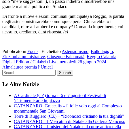
solo “mere suggestioni”), un passo indietro dimostrerebbe una
grande maturità politica del Sindaco.
Di fronte a nuove elezioni comunali (anticipate) a Reggio, la partita
degli astensionisti sarebbe comunque aperta. Chi sarebbero i
candidati, oltre a Lamberti e company? Domanda impertinente, cui
nessuno, crediamo, darà risposta.
(s)
Pubblicato in
Focus
|
Etichettato
Astensionismo
,
Ballottaggio
,
Elezioni amministrative
,
Giuseppe Falcomatà
,
Reggio Calabria
Navigazione
Digital Edition / Calabria.Live mercoledì 26 giugno 2024
Almalaurea premia l’Unical
articoli
Le Altre Notizie
A Cardinale (CZ) torna il 6 e 7 agosto il Festival di
‘nTramenti: arte in piazza
CATANZARO: Graecalis – il folle volo oggi al Complesso
monumentale San Giovanni
Torre di Ruggiero (CZ) – “Riconosci cristiano la tua dignità”
CATANZARO – I Mercatini di Natale alla Galleria Mancuso
CATANZARO – I misteri del Natale e il cuore antico della