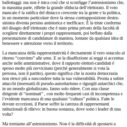
ballottaggi: ma non è mica così che si sconfigge l’astensionismo che,
in massima parte, riflette la grande sfiducia dell’elettorato. Il voto
mancato è la ratifica del distacco crescente tra la gente e la politica,
in un momento particolare dove la stessa contrapposizione destra-
sinistra diventa persino antistorica e inefficace. È la triste conferma
del disagio dell’elettorato che è stato prima privato della facoltà di
scegliere direttamente i propri rappresentanti, poi beffato dalla
presentazione di candidature di maniera, lontane da qualsiasi idea di
benessere e attenzione verso il territorio.
La mancanza della rappresentatività è decisamente il vero ostacolo al
ritorno “convinto” alle urne. E se la disaffezione ai seggi si accentua
anche nelle amministrative, dove il rapporto elettori-candidati è
spesso molto più ravvicinato (perché generalmente si vota la
persona, non il partito), questo significa che la nostra democrazia
non riesce più a nascondere tutta la sua vulnerabilità. Pronta a subire
attacchi (insensati) di pseudo-autoritarismo e rigurgiti autarchici che,
in un mondo globalizzato, fanno solo ridere. Con una classe
dirigente di “nominati” , con molto frequenti casi di incompetenza e
l’evidente mancanza di una qualsiasi “cultura” politica. Fatte le
dovute eccezioni, il Paese soffre la carenza di rappresentanti
istituzionali di rilievo: in buona sostanza, dove sono i leader di una
volta?
Ma torniamo all’astensionismo. Non è la difficoltà di spostarsi a