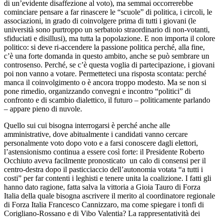
di un’evidente disaffezione al voto), ma semmai occorrerebbe
cominciare pensare a far rinascere le “scuole” di politica, i circoli, le
associazioni, in grado di coinvolgere prima di tutti i giovani (le
università sono purtroppo un serbatoio straordinario di non-votanti,
sfiduciati e disillusi), ma tutta la popolazione. E non importa il colore
politico: si deve ri-accendere la passione politica perché, alla fine,
c’è una forte domanda in questo ambito, anche se può sembrare un
controsenso. Perché, se c’è questa voglia di partecipazione, i giovani
poi non vanno a votare. Permetteteci una risposta scontata: perché
manca il coinvolgimento o è ancora troppo modesto. Ma se non si
pone rimedio, organizzando convegni e incontro “politici” di
confronto e di scambio dialettico, il futuro – politicamente parlando
– appare pieno di nuvole.
Quello sui cui bisogna interrogarsi è perché anche alle
amministrative, dove abitualmente i candidati vanno cercare
personalmente voto dopo voto e a farsi conoscere dagli elettori,
l’astensionismo continua a essere così forte: il Presidente Roberto
Occhiuto aveva facilmente pronosticato un calo di consensi per il
centro-destra dopo il pasticciaccio dell’autonomia votata “a tutti i
costi” per far contenti i leghisti e tenere unita la coalizione. I fatti gli
hanno dato ragione, fatta salva la vittoria a Gioia Tauro di Forza
Italia della quale bisogna ascrivere il merito al coordinatore regionale
di Forza Italia Francesco Cannizzaro, ma come spiegare i tonfi di
Corigliano-Rossano e di Vibo Valentia? La rappresentatività dei