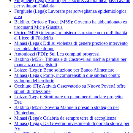
Furgiuele (Lega): Fondi per la sicurezza idraulica passo avanti
per sviluppo Calabria
Furgiuele (Lega): Lavorare per sorveglianza epidemiologica
area
Baldino, Orrico e Tucci (M5S): Governo ha abbandonato ex
tirocinanti Mic e Giustizia
Orrico (M5S) interroga ministero Istruzione per conflittualità
al Liceo di Filadelfia
Minasi (Lega): Ddl su violenza di genere prezioso intervento
per tutela delle donne
Antoniozzi (FDI): Sui Lea compiuti progressi
Baldino (M5S): Tribunale di Castrovillari rischia paralisi per
mancanza di magistrati
Loizzo (Lega): Bene soluzione per Banco Alimentare
Minasi (Lega): Ponte, incomprensibili due sindaci contro
sviluppo del territorio
Occhiuto (FI): Attività Osservatorio su Nuove Povertà offre
spunti di riflessione
Loizzo (Lega): Strutturare un piano per rilanciare progetto
Dsa
Baldino (M5S): Soveria Mannelli presidio strategico per
l’hinterland
Minasi (Lega): Calabria da sempre terra di accoglienza
Minasi (Lega): Da Governo investimenti di portata storica per
AV