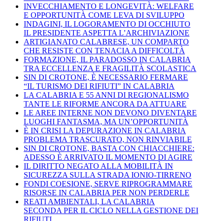
INVECCHIAMENTO E LONGEVITÀ: WELFARE
E OPPORTUNITÀ COME LEVA DI SVILUPPO
INDAGINI, IL LOGORAMENTO DI OCCHIUTO
IL PRESIDENTE ASPETTA L’ARCHIVIAZIONE
ARTIGIANATO CALABRESE, UN COMPARTO
CHE RESISTE CON TENACIA A DIFFICOLTÀ
FORMAZIONE, IL PARADOSSO IN CALABRIA
TRA ECCELLENZA E FRAGILITÀ SCOLASTICA
SIN DI CROTONE, È NECESSARIO FERMARE
“IL TURISMO DEI RIFIUTI” IN CALABRIA
LA CALABRIA E 55 ANNI DI REGIONALISMO
TANTE LE RIFORME ANCORA DA ATTUARE
LE AREE INTERNE NON DEVONO DIVENTARE
LUOGHI FANTASMA, MA UN’OPPORTUNITÀ
È IN CRISI LA DEPURAZIONE IN CALABRIA
PROBLEMA TRASCURATO, NON RINVIABILE
SIN DI CROTONE, BASTA CON CHIACCHIERE:
ADESSO È ARRIVATO IL MOMENTO DI AGIRE
IL DIRITTO NEGATO ALLA MOBILITÀ IN
SICUREZZA SULLA STRADA IONIO-TIRRENO
FONDI COESIONE, SERVE RIPROGRAMMARE
RISORSE IN CALABRIA PER NON PERDERLE
REATI AMBIENTALI, LA CALABRIA
SECONDA PER IL CICLO NELLA GESTIONE DEI
RIFIUTI