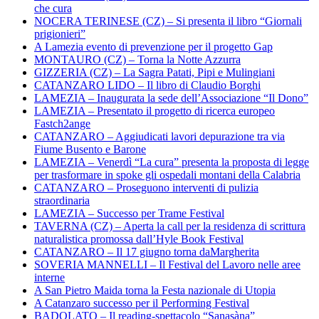
che cura
NOCERA TERINESE (CZ) – Si presenta il libro “Giornali
prigionieri”
A Lamezia evento di prevenzione per il progetto Gap
MONTAURO (CZ) – Torna la Notte Azzurra
GIZZERIA (CZ) – La Sagra Patati, Pipi e Mulingiani
CATANZARO LIDO – Il libro di Claudio Borghi
LAMEZIA – Inaugurata la sede dell’Associazione “Il Dono”
LAMEZIA – Presentato il progetto di ricerca europeo
Fastch2ange
CATANZARO – Aggiudicati lavori depurazione tra via
Fiume Busento e Barone
LAMEZIA – Venerdì “La cura” presenta la proposta di legge
per trasformare in spoke gli ospedali montani della Calabria
CATANZARO – Proseguono interventi di pulizia
straordinaria
LAMEZIA – Successo per Trame Festival
TAVERNA (CZ) – Aperta la call per la residenza di scrittura
naturalistica promossa dall’Hyle Book Festival
CATANZARO – Il 17 giugno torna daMargherita
SOVERIA MANNELLI – Il Festival del Lavoro nelle aree
interne
A San Pietro Maida torna la Festa nazionale di Utopia
A Catanzaro successo per il Performing Festival
BADOLATO – Il reading-spettacolo “Sanasàna”