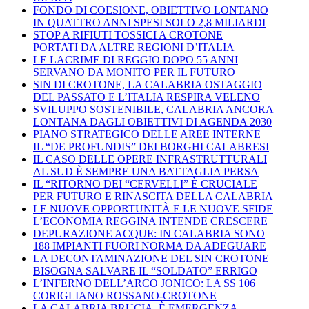
FONDO DI COESIONE, OBIETTIVO LONTANO
IN QUATTRO ANNI SPESI SOLO 2,8 MILIARDI
STOP A RIFIUTI TOSSICI A CROTONE
PORTATI DA ALTRE REGIONI D’ITALIA
LE LACRIME DI REGGIO DOPO 55 ANNI
SERVANO DA MONITO PER IL FUTURO
SIN DI CROTONE, LA CALABRIA OSTAGGIO
DEL PASSATO E L’ITALIA RESPIRA VELENO
SVILUPPO SOSTENIBILE, CALABRIA ANCORA
LONTANA DAGLI OBIETTIVI DI AGENDA 2030
PIANO STRATEGICO DELLE AREE INTERNE
IL “DE PROFUNDIS” DEI BORGHI CALABRESI
IL CASO DELLE OPERE INFRASTRUTTURALI
AL SUD È SEMPRE UNA BATTAGLIA PERSA
IL “RITORNO DEI “CERVELLI” È CRUCIALE
PER FUTURO E RINASCITA DELLA CALABRIA
LE NUOVE OPPORTUNITÀ E LE NUOVE SFIDE
L’ECONOMIA REGGINA INTENDE CRESCERE
DEPURAZIONE ACQUE: IN CALABRIA SONO
188 IMPIANTI FUORI NORMA DA ADEGUARE
LA DECONTAMINAZIONE DEL SIN CROTONE
BISOGNA SALVARE IL “SOLDATO” ERRIGO
L’INFERNO DELL’ARCO JONICO: LA SS 106
CORIGLIANO ROSSANO-CROTONE
LA CALABRIA BRUCIA, È EMERGENZA