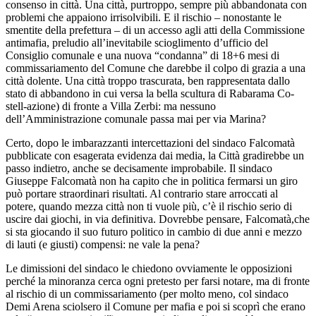
consenso in città. Una città, purtroppo, sempre più abbandonata con
problemi che appaiono irrisolvibili. E il rischio – nonostante le
smentite della prefettura – di un accesso agli atti della Commissione
antimafia, preludio all’inevitabile scioglimento d’ufficio del
Consiglio comunale e una nuova “condanna” di 18+6 mesi di
commissariamento del Comune che darebbe il colpo di grazia a una
città dolente. Una città troppo trascurata, ben rappresentata dallo
stato di abbandono in cui versa la bella scultura di Rabarama Co-
stell-azione) di fronte a Villa Zerbi: ma nessuno
dell’Amministrazione comunale passa mai per via Marina?
Certo, dopo le imbarazzanti intercettazioni del sindaco Falcomatà
pubblicate con esagerata evidenza dai media, la Città gradirebbe un
passo indietro, anche se decisamente improbabile. Il sindaco
Giuseppe Falcomatà non ha capito che in politica fermarsi un giro
può portare straordinari risultati. Al contrario stare arroccati al
potere, quando mezza città non ti vuole più, c’è il rischio serio di
uscire dai giochi, in via definitiva. Dovrebbe pensare, Falcomatà,che
si sta giocando il suo futuro politico in cambio di due anni e mezzo
di lauti (e giusti) compensi: ne vale la pena?
Le dimissioni del sindaco le chiedono ovviamente le opposizioni
perché la minoranza cerca ogni pretesto per farsi notare, ma di fronte
al rischio di un commissariamento (per molto meno, col sindaco
Demi Arena sciolsero il Comune per mafia e poi si scoprì che erano