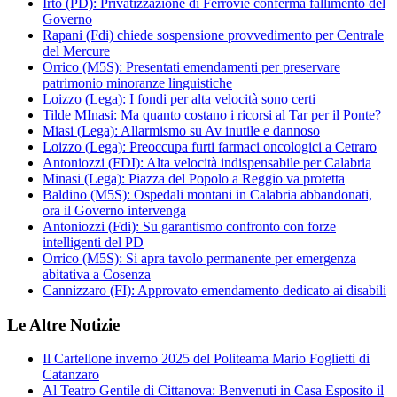
Irto (PD): Privatizzazione di Ferrovie conferma fallimento del
Governo
Rapani (Fdi) chiede sospensione provvedimento per Centrale
del Mercure
Orrico (M5S): Presentati emendamenti per preservare
patrimonio minoranze linguistiche
Loizzo (Lega): I fondi per alta velocità sono certi
Tilde MInasi: Ma quanto costano i ricorsi al Tar per il Ponte?
Miasi (Lega): Allarmismo su Av inutile e dannoso
Loizzo (Lega): Preoccupa furti farmaci oncologici a Cetraro
Antoniozzi (FDI): Alta velocità indispensabile per Calabria
Minasi (Lega): Piazza del Popolo a Reggio va protetta
Baldino (M5S): Ospedali montani in Calabria abbandonati,
ora il Governo intervenga
Antoniozzi (Fdi): Su garantismo confronto con forze
intelligenti del PD
Orrico (M5S): Si apra tavolo permanente per emergenza
abitativa a Cosenza
Cannizzaro (FI): Approvato emendamento dedicato ai disabili
Le Altre Notizie
Il Cartellone inverno 2025 del Politeama Mario Foglietti di
Catanzaro
Al Teatro Gentile di Cittanova: Benvenuti in Casa Esposito il