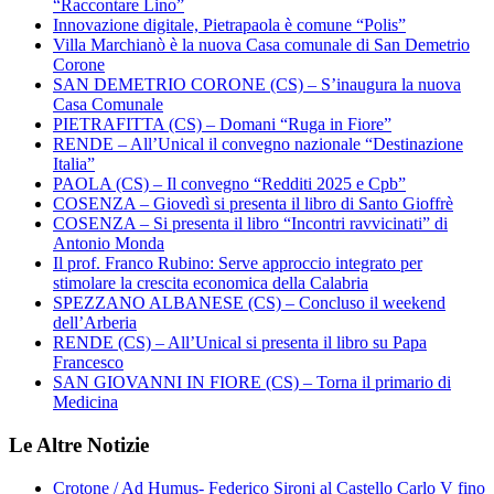
“Raccontare Lino”
Innovazione digitale, Pietrapaola è comune “Polis”
Villa Marchianò è la nuova Casa comunale di San Demetrio
Corone
SAN DEMETRIO CORONE (CS) – S’inaugura la nuova
Casa Comunale
PIETRAFITTA (CS) – Domani “Ruga in Fiore”
RENDE – All’Unical il convegno nazionale “Destinazione
Italia”
PAOLA (CS) – Il convegno “Redditi 2025 e Cpb”
COSENZA – Giovedì si presenta il libro di Santo Gioffrè
COSENZA – Si presenta il libro “Incontri ravvicinati” di
Antonio Monda
Il prof. Franco Rubino: Serve approccio integrato per
stimolare la crescita economica della Calabria
SPEZZANO ALBANESE (CS) – Concluso il weekend
dell’Arberia
RENDE (CS) – All’Unical si presenta il libro su Papa
Francesco
SAN GIOVANNI IN FIORE (CS) – Torna il primario di
Medicina
Le Altre Notizie
Crotone / Ad Humus- Federico Sironi al Castello Carlo V fino