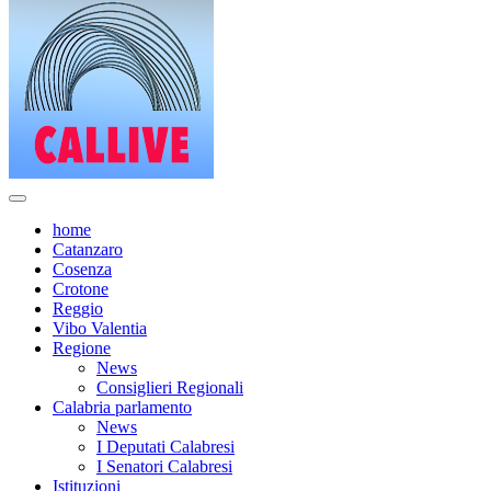
home
Catanzaro
Cosenza
Crotone
Reggio
Vibo Valentia
Regione
News
Consiglieri Regionali
Calabria parlamento
News
I Deputati Calabresi
I Senatori Calabresi
Istituzioni