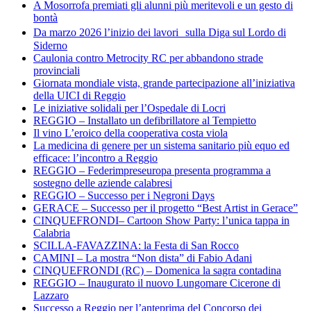
A Mosorrofa premiati gli alunni più meritevoli e un gesto di
bontà
Da marzo 2026 l’inizio dei lavori sulla Diga sul Lordo di
Siderno
Caulonia contro Metrocity RC per abbandono strade
provinciali
Giornata mondiale vista, grande partecipazione all’iniziativa
della UICI di Reggio
Le iniziative solidali per l’Ospedale di Locri
REGGIO – Installato un defibrillatore al Tempietto
Il vino L’eroico della cooperativa costa viola
La medicina di genere per un sistema sanitario più equo ed
efficace: l’incontro a Reggio
REGGIO – Federimpreseuropa presenta programma a
sostegno delle aziende calabresi
REGGIO – Successo per i Negroni Days
GERACE – Successo per il progetto “Best Artist in Gerace”
CINQUEFRONDI– Cartoon Show Party: l’unica tappa in
Calabria
SCILLA-FAVAZZINA: la Festa di San Rocco
CAMINI – La mostra “Non dista” di Fabio Adani
CINQUEFRONDI (RC) – Domenica la sagra contadina
REGGIO – Inaugurato il nuovo Lungomare Cicerone di
Lazzaro
Successo a Reggio per l’anteprima del Concorso dei