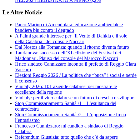
NEL 2024 REGISTRATO A MENO 0,2%
Le Altre Notizie
Parco Marino di Amendolara: educazione ambientale e
bandiera blu contro il degrado
A Palmi grande interesse per “Il Vento di Dahkla e il sole
della Calabria” del console Naccari
Dal Nostos alla Tornanza: quando il ritorno diventa futuro
Taurianova: successo dell’XI edizione del Festival dei
Madonnari. Plauso del console del Marocco Naccari
Il neo sindaco Cannizzaro incontra il prefetto di Reggio Clara
Vaccaro
Elezioni Reggio 2026 / La politica che “buca” i social e perde
il consenso
Vinitaly 2026: 101 aziende calabresi per mostrare le
eccellenze della regione
Vinitaly: per il vino calabrese un futuro di crescita e sviluppo
Stop Commissariamento Sanità /1 – L’esultanza del
centrodestra
Stop Commissariamento Sanità /2 – L’opposizione frena
l’entusiasmo
Francesco Cannizzaro: mi candido a sindaco di Reggio
Calabria
Referendum Giustizia: tutto quello che c’è da sapere