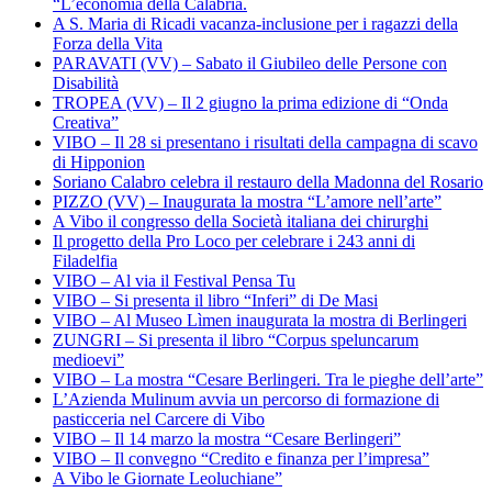
“L’economia della Calabria.
A S. Maria di Ricadi vacanza-inclusione per i ragazzi della
Forza della Vita
PARAVATI (VV) – Sabato il Giubileo delle Persone con
Disabilità
TROPEA (VV) – Il 2 giugno la prima edizione di “Onda
Creativa”
VIBO – Il 28 si presentano i risultati della campagna di scavo
di Hipponion
Soriano Calabro celebra il restauro della Madonna del Rosario
PIZZO (VV) – Inaugurata la mostra “L’amore nell’arte”
A Vibo il congresso della Società italiana dei chirurghi
Il progetto della Pro Loco per celebrare i 243 anni di
Filadelfia
VIBO – Al via il Festival Pensa Tu
VIBO – Si presenta il libro “Inferi” di De Masi
VIBO – Al Museo Lìmen inaugurata la mostra di Berlingeri
ZUNGRI – Si presenta il libro “Corpus speluncarum
medioevi”
VIBO – La mostra “Cesare Berlingeri. Tra le pieghe dell’arte”
L’Azienda Mulinum avvia un percorso di formazione di
pasticceria nel Carcere di Vibo
VIBO – Il 14 marzo la mostra “Cesare Berlingeri”
VIBO – Il convegno “Credito e finanza per l’impresa”
A Vibo le Giornate Leoluchiane”