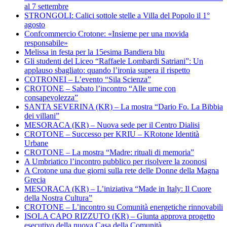
al 7 settembre
STRONGOLI: Calici sottole stelle a Villa del Popolo il 1°
agosto
Confcommercio Crotone: «Insieme per una movida
responsabile»
Melissa in festa per la 15esima Bandiera blu
Gli studenti del Liceo “Raffaele Lombardi Satriani”: Un
applauso sbagliato: quando l’ironia supera il rispetto
COTRONEI – L’evento “Sila Scienza”
CROTONE – Sabato l’incontro “Alle urne con
consapevolezza”
SANTA SEVERINA (KR) – La mostra “Dario Fo. La Bibbia
dei villani”
MESORACA (KR) – Nuova sede per il Centro Dialisi
CROTONE – Successo per KRIU – KRotone Identità
Urbane
CROTONE – La mostra “Madre: rituali di memoria”
A Umbriatico l’incontro pubblico per risolvere la zoonosi
A Crotone una due giorni sulla rete delle Donne della Magna
Grecia
MESORACA (KR) – L’iniziativa “Made in Italy: Il Cuore
della Nostra Cultura”
CROTONE – L’incontro su Comunità energetiche rinnovabili
ISOLA CAPO RIZZUTO (KR) – Giunta approva progetto
esecutivo della nuova Casa della Comunità