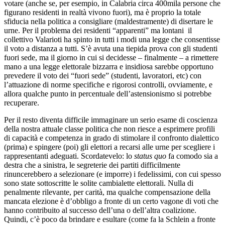
votare (anche se, per esempio, in Calabria circa 400mila persone che
figurano residenti in realtà vivono fuori), ma è proprio la totale
sfiducia nella politica a consigliare (maldestramente) di disertare le
urne. Per il problema dei residenti “apparenti” ma lontani il
collettivo Valarioti ha spinto in tutti i modi una legge che consentisse
il voto a distanza a tutti. S’è avuta una tiepida prova con gli studenti
fuori sede, ma il giorno in cui si decidesse – finalmente – a rimettere
mano a una legge elettorale bizzarra e insidiosa sarebbe opportuno
prevedere il voto dei “fuori sede” (studenti, lavoratori, etc) con
l’attuazione di norme specifiche e rigorosi controlli, ovviamente, e
allora qualche punto in percentuale dell’astensionismo si potrebbe
recuperare.
Per il resto diventa difficile immaginare un serio esame di coscienza
della nostra attuale classe politica che non riesce a esprimere profili
di capacità e competenza in grado di stimolare il confronto dialettico
(prima) e spingere (poi) gli elettori a recarsi alle urne per scegliere i
rappresentanti adeguati. Scordatevelo: lo
status quo
fa comodo sia a
destra che a sinistra, le segreterie dei partiti difficilmente
rinuncerebbero a selezionare (e imporre) i fedelissimi, con cui spesso
sono state sottoscritte le solite cambialette elettorali. Nulla di
penalmente rilevante, per carità, ma qualche compensazione della
mancata elezione è d’obbligo a fronte di un certo vagone di voti che
hanno contribuito al successo dell’una o dell’altra coalizione.
Quindi, c’è poco da brindare e esultare (come fa la Schlein a fronte