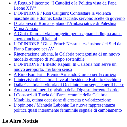
A Reggio l’incontro “I Cattolici e la Politica vista da Papa
Leone XIV”
L’OPINIONE / Rosi Caligiuri: Contrastare la violenza
maschile sulle donne: basta facciate, servono scelte di governo
I Calabresi di Roma ospitano l’Ambasciatrice di Palestina
Mona Abuara
A Gioia Tauro al via il progetto per insegnare la lingua araba
aperto anche agli italiani
L’OPINIONE / Giusi Princi: Nessuna esclusione del Sud da
Piano Europeo per AV
Rigenerazione urbana, la Calabria protagonista di un nuovo
modello europeo di sviluppo sostenibile
L’OPINIONE / Ernesto Rapani: In Calabria non serve un
nuovo aeroporto, ma buon senso
A Rino Barillari il Premio Armando Curcio per la carriera
L’intervista di Calabria.Live al Presidente Roberto Occhiuto
Dalla Calabria la vittoria di Occhiuto è un segnale per il Paese
Ancora ritardi per il ripristino della Diga sul torrente Lordo
I Consorzi di Tutela delll’area centrale della Calabria:
Mirabilia, ottima occasione di crescita e valorizzazione
L’opinione / Manuela Labonia: La nuova rappresentanza
politica quasi interamente femminile segnale di cambiamento
Le Altre Notizie