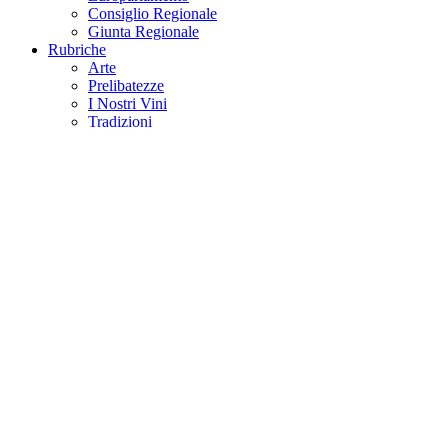
Consiglio Regionale
Giunta Regionale
Rubriche
Arte
Prelibatezze
I Nostri Vini
Tradizioni
Calabria Suona
Luoghi del Cuore
Crotone