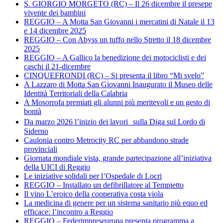
S. GIORGIO MORGETO (RC) – Il 26 dicembre il presepe
vivente dei bambini
REGGIO – A Motta San Giovanni i mercatini di Natale il 13
e 14 dicembre 2025
REGGIO – Con Abyss un tuffo nello Stretto il 18 dicembre
2025
REGGIO – A Gallico la benedizione dei motociclisti e dei
caschi il 21-dicembre
CINQUEFRONDI (RC) – Si presenta il libro “Mi svelo”
A Lazzaro di Motta San Giovanni Inaugurato il Museo delle
Identità Territoriali della Calabria
A Mosorrofa premiati gli alunni più meritevoli e un gesto di
bontà
Da marzo 2026 l’inizio dei lavori sulla Diga sul Lordo di
Siderno
Caulonia contro Metrocity RC per abbandono strade
provinciali
Giornata mondiale vista, grande partecipazione all’iniziativa
della UICI di Reggio
Le iniziative solidali per l’Ospedale di Locri
REGGIO – Installato un defibrillatore al Tempietto
Il vino L’eroico della cooperativa costa viola
La medicina di genere per un sistema sanitario più equo ed
efficace: l’incontro a Reggio
REGGIO – Federimpreseuropa presenta programma a