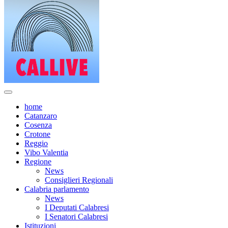
home
Catanzaro
Cosenza
Crotone
Reggio
Vibo Valentia
Regione
News
Consiglieri Regionali
Calabria parlamento
News
I Deputati Calabresi
I Senatori Calabresi
Istituzioni