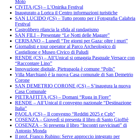
Moto
CIVITA (CS) – L’Onirika Festival
Inaugurato a Lorica il Centro informazioni turistiche
SAN LUCIDO (CS) – Tutto pronto per i Fotografia Calabria
Festival
Castrolibero rilancia la sfida al randagismo
SAN FILI – Presentate “Le Notti delle Magare”
CERISANO – Lunedì “Tre giorni per Gaza: oltre i muri”
Giornalisti e tour operator al Parco Archeologico di
Castiglione e Museo Civico di Paludi
RENDE (CS) – All’Unical si omaggia Pasquale Versace con
“Raccontare Lino”
Innovazione digitale, Pietrapaola è comune “Polis”
Villa Marchianò è la nuova Casa comunale di San Demetrio
Corone
SAN DEMETRIO CORONE (CS) – S’inaugura la nuova
Casa Comunale
PIETRAFITTA (CS) – Domani “Ruga in Fiore”
RENDE – All’Unical il convegno nazionale “Destinazione
Italia”
PAOLA (CS) – Il convegno “Redditi 2025 e Cpb”
COSENZA – Giovedì si presenta il libro di Santo Gioffrè
COSENZA – Si presenta il libro “Incontri ravvicinati” di
Antonio Monda
Il prof. Franco Rubino: Serve approccio integrato per