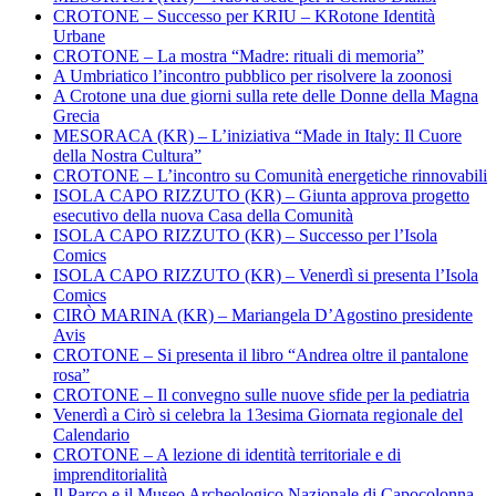
CROTONE – Successo per KRIU – KRotone Identità
Urbane
CROTONE – La mostra “Madre: rituali di memoria”
A Umbriatico l’incontro pubblico per risolvere la zoonosi
A Crotone una due giorni sulla rete delle Donne della Magna
Grecia
MESORACA (KR) – L’iniziativa “Made in Italy: Il Cuore
della Nostra Cultura”
CROTONE – L’incontro su Comunità energetiche rinnovabili
ISOLA CAPO RIZZUTO (KR) – Giunta approva progetto
esecutivo della nuova Casa della Comunità
ISOLA CAPO RIZZUTO (KR) – Successo per l’Isola
Comics
ISOLA CAPO RIZZUTO (KR) – Venerdì si presenta l’Isola
Comics
CIRÒ MARINA (KR) – Mariangela D’Agostino presidente
Avis
CROTONE – Si presenta il libro “Andrea oltre il pantalone
rosa”
CROTONE – Il convegno sulle nuove sfide per la pediatria
Venerdì a Cirò si celebra la 13esima Giornata regionale del
Calendario
CROTONE – A lezione di identità territoriale e di
imprenditorialità
Il Parco e il Museo Archeologico Nazionale di Capocolonna