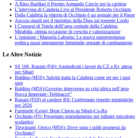
A Rino Barillari il Premio Armando Curcio per la carriera
L’intervista di Calabria.Live al Presidente Roberto Occhiuto
Dalla Calabria la vittoria di Occhiuto è un segnale per il Paese
Ancora ritardi per il ripristino della Diga sul torrente Lordo
I Consorzi di Tutela delll’area centrale della Calabria:
Mirabilia, ottima occasione di crescita e valorizzazione
L’opinione / Manuela Labonia: La nuova rappresentanza
politica quasi interamente femminile segnale di cambiamento
Le Altre Notizie
SS 106, Rapani (Fdi): Aggiudicati i lavori da CZ a Kr, attesa
per Sibari
Baldino (M5S): Salvini tratta la Calabria come set per i suoi
spot
Baldino (M5S):Governo intervenga su crisi idrica nell’area
Rocca Imperiale–Trebisacce”
Rapani (FDI) al cantiere Rfi: Confermato rispetto tempistiche
per 2026
Furgiuele (Lega): Bene Cipess su Sibari-Co-Ro
Occhiuto (FI): Presentato emendamento per istituire psicologo
scolastico
Tirocinanti, Orrico (M5S): Dove sono i soldi promessi da
Occhiuto?