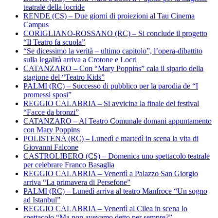
teatrale della locride
RENDE (CS) – Due giorni di proiezioni al Tau Cinema
Campus
CORIGLIANO-ROSSANO (RC) – Si conclude il progetto
“Il Teatro fa scuola”
“Se dicessimo la verità – ultimo capitolo”, l’opera-dibattito
sulla legalità arriva a Crotone e Locri
CATANZARO – Con “Mary Poppins” cala il sipario della
stagione del “Teatro Kids”
PALMI (RC) – Successo di pubblico per la parodia de “I
promessi sposi”
REGGIO CALABRIA – Si avvicina la finale del festival
“Facce da bronzi”
CATANZARO – Al Teatro Comunale domani appuntamento
con Mary Poppins
POLISTENA (RC) – Lunedì e martedì in scena la vita di
Giovanni Falcone
CASTROLIBERO (CS) – Domenica uno spettacolo teatrale
per celebrare Franco Basaglia
REGGIO CALABRIA – Venerdì a Palazzo San Giorgio
arriva “La primavera di Persefone”
PALMI (RC) – Lunedì arriva al teatro Manfroce “Un sogno
ad Istanbul”
REGGIO CALABRIA – Venerdì al Cilea in scena lo
spettacolo “Ma non avevamo detto per sempre?”