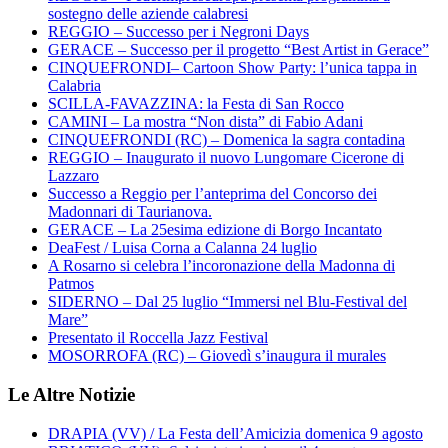
sostegno delle aziende calabresi
REGGIO – Successo per i Negroni Days
GERACE – Successo per il progetto “Best Artist in Gerace”
CINQUEFRONDI– Cartoon Show Party: l’unica tappa in
Calabria
SCILLA-FAVAZZINA: la Festa di San Rocco
CAMINI – La mostra “Non dista” di Fabio Adani
CINQUEFRONDI (RC) – Domenica la sagra contadina
REGGIO – Inaugurato il nuovo Lungomare Cicerone di
Lazzaro
Successo a Reggio per l’anteprima del Concorso dei
Madonnari di Taurianova.
GERACE – La 25esima edizione di Borgo Incantato
DeaFest / Luisa Corna a Calanna 24 luglio
A Rosarno si celebra l’incoronazione della Madonna di
Patmos
SIDERNO – Dal 25 luglio “Immersi nel Blu-Festival del
Mare”
Presentato il Roccella Jazz Festival
MOSORROFA (RC) – Giovedì s’inaugura il murales
Le Altre Notizie
DRAPIA (VV) / La Festa dell’Amicizia domenica 9 agosto