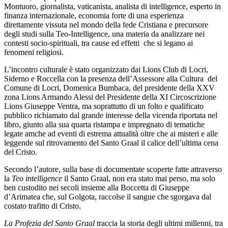
Montuoro, giornalista, vaticanista, analista di intelligence, esperto in
finanza internazionale, economia forte di una esperienza
direttamente vissuta nel mondo della fede Cristiana e precursore
degli studi sulla Teo-Intelligence, una materia da analizzare nei
contesti socio-spirituali, tra cause ed effetti
che si legano ai
fenomeni religiosi.
L’incontro culturale è stato organizzato dai Lions Club di Locri,
Siderno e Roccella con la presenza dell’Assessore alla Cultura del
Comune di Locri, Domenica Bumbaca, del presidente della XXV
zona Lions Armando Alessi del Presidente della XI Circoscrizione
Lions Giuseppe Ventra, ma soprattutto di un folto e qualificato
pubblico richiamato dal grande interesse della vicenda riportata nel
libro, giunto alla sua quarta ristampa e impregnato di tematiche
legate amche ad eventi di estrema attualità oltre che ai misteri e alle
leggende sul ritrovamento del Santo Graal il calice dell’ultima cena
del Cristo.
Secondo l’autore, sulla base di documentate scoperte fatte attraverso
la
Teo intelligence
il Santo Graal, non era stato mai perso, ma solo
ben custodito nei secoli insieme alla Boccetta di Giuseppe
d’Arimatea che, sul Golgota, raccolse il sangue che sgorgava dal
costato trafitto di Cristo.
La Profezia del Santo Graal
traccia la storia degli ultimi millenni, tra