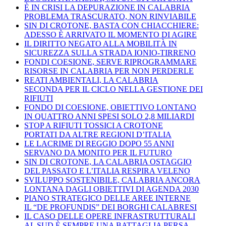
È IN CRISI LA DEPURAZIONE IN CALABRIA
PROBLEMA TRASCURATO, NON RINVIABILE
SIN DI CROTONE, BASTA CON CHIACCHIERE:
ADESSO È ARRIVATO IL MOMENTO DI AGIRE
IL DIRITTO NEGATO ALLA MOBILITÀ IN
SICUREZZA SULLA STRADA IONIO-TIRRENO
FONDI COESIONE, SERVE RIPROGRAMMARE
RISORSE IN CALABRIA PER NON PERDERLE
REATI AMBIENTALI, LA CALABRIA
SECONDA PER IL CICLO NELLA GESTIONE DEI
RIFIUTI
FONDO DI COESIONE, OBIETTIVO LONTANO
IN QUATTRO ANNI SPESI SOLO 2,8 MILIARDI
STOP A RIFIUTI TOSSICI A CROTONE
PORTATI DA ALTRE REGIONI D’ITALIA
LE LACRIME DI REGGIO DOPO 55 ANNI
SERVANO DA MONITO PER IL FUTURO
SIN DI CROTONE, LA CALABRIA OSTAGGIO
DEL PASSATO E L’ITALIA RESPIRA VELENO
SVILUPPO SOSTENIBILE, CALABRIA ANCORA
LONTANA DAGLI OBIETTIVI DI AGENDA 2030
PIANO STRATEGICO DELLE AREE INTERNE
IL “DE PROFUNDIS” DEI BORGHI CALABRESI
IL CASO DELLE OPERE INFRASTRUTTURALI
AL SUD È SEMPRE UNA BATTAGLIA PERSA