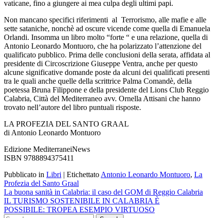
vaticane, fino a giungere ai mea culpa degli ultimi papi.
Non mancano specifici riferimenti
al
Terrorismo, alle mafie e alle
sette sataniche, nonchè ad oscure vicende come quella di Emanuela
Orlandi. Insomma un libro molto “forte “ e una relazione, quella di
Antonio Leonardo Montuoro, che ha polarizzato l’attenzione del
qualificato pubblico. Prima delle conclusioni della serata, affidata al
presidente di Circoscrizione Giuseppe Ventra, anche per questo
alcune significative domande poste da alcuni dei qualificati presenti
tra le quali anche quelle della scrittrice Palma Comandè, della
poetessa Bruna Filippone e della presidente del Lions Club Reggio
Calabria, Città del Mediterraneo avv. Ornella Attisani che hanno
trovato nell’autore del libro puntuali risposte.
LA PROFEZIA DEL SANTO GRAAL
di Antonio Leonardo Montuoro
Edizione MediterraneiNews
ISBN 9788894375411
Pubblicato in
Libri
|
Etichettato
Antonio Leonardo Montuoro
,
La
Profezia del Santo Graal
Navigazione
La buona sanità in Calabria: il caso del GOM di Reggio Calabria
IL TURISMO SOSTENIBILE IN CALABRIA È
articoli
POSSIBILE: TROPEA ESEMPIO VIRTUOSO