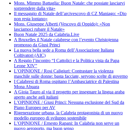
Mons. Mimmo Battaglia: Buon Natale: che possiate lasciarvi
sorprendere dalla vita»
Il messaggio di Natale dell’arcivescovo di CZ Maniago: «Dio
non resta lontano»
Mons. Giuseppe Alberti (Vescovo di Oppido): «Non
lasciamoci rubare il Natale»
Buon Natale 2025 da Calabria.Live
A Bruxelles il Natale calabrese con l’evento Christojenna
promosso da Giusi Princi
La nuova bella sede a Roma dell’Associazione Italiana
Coltivatori (AIC)
A Reggio l’incontro “I Cattolici e la Politica vista da Papa
Leone XIV”
L’OPINIONE / Rosi Caligiuri: Contrastare la violenza
maschile sulle donne: basta facciate, servono scelte di governo
I Calabresi di Roma ospitano l’Ambasciatrice di Palestina
Mona Abuara
A Gioia Tauro al via il progetto per insegnare la lingua araba
aperto anche agli italiani
L’OPINIONE / Giusi Princi: Nessuna esclusione del Sud da
Piano Europeo per AV
Rigenerazione urbana, la Calabria protagonista di un nuovo
modello europeo di sviluppo sostenibile
L’OPINIONE / Ernesto Rapani: In Calabria non serve un
nuovo aeroporto, ma buon senso