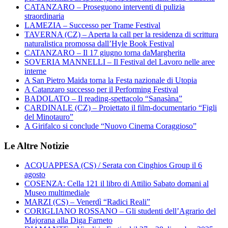
CATANZARO – Proseguono interventi di pulizia
straordinaria
LAMEZIA – Successo per Trame Festival
TAVERNA (CZ) – Aperta la call per la residenza di scrittura
naturalistica promossa dall’Hyle Book Festival
CATANZARO – Il 17 giugno torna daMargherita
SOVERIA MANNELLI – Il Festival del Lavoro nelle aree
interne
A San Pietro Maida torna la Festa nazionale di Utopia
A Catanzaro successo per il Performing Festival
BADOLATO – Il reading-spettacolo “Sanasàna”
CARDINALE (CZ) – Proiettato il film-documentario “Figli
del Minotauro”
A Girifalco si conclude “Nuovo Cinema Coraggioso”
Le Altre Notizie
ACQUAPPESA (CS) / Serata con Cinghios Group il 6
agosto
COSENZA: Cella 121 il libro di Attilio Sabato domani al
Museo multimediale
MARZI (CS) – Venerdì “Radici Reali”
CORIGLIANO ROSSANO – Gli studenti dell’Agrario del
Majorana alla Diga Farneto