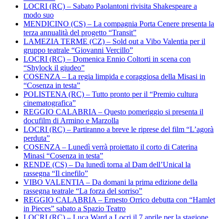
LOCRI (RC) – Sabato Paolantoni rivisita Shakespeare a
modo suo
MENDICINO (CS) – La compagnia Porta Cenere presenta la
terza annualità del progetto “Transit”
LAMEZIA TERME (CZ) – Sold out a Vibo Valentia per il
gruppo teatrale “Giovanni Vercillo”
LOCRI (RC) – Domenica Ennio Coltorti in scena con
“Shylock il giudeo”
COSENZA – La regia limpida e coraggiosa della Misasi in
“Cosenza in testa”
POLISTENA (RC) – Tutto pronto per il “Premio cultura
cinematografica”
REGGIO CALABRIA – Questo pomeriggio si presenta il
docufilm di Armino e Marzolla
LOCRI (RC) – Partiranno a breve le riprese del film “L’agorà
perduta”
COSENZA – Lunedì verrà proiettato il corto di Caterina
Minasi “Cosenza in testa”
RENDE (CS) – Da lunedì torna al Dam dell’Unical la
rassegna “Il cinefilo”
VIBO VALENTIA – Da domani la prima edizione della
rassegna teatrale “La forza del sorriso”
REGGIO CALABRIA – Ernesto Orrico debutta con “Hamlet
in Pieces” sabato a Spazio Teatro
LOCRI (RC) – Luca Ward a Locri il 7 aprile per la stagione