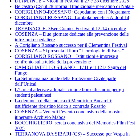
DIAMANTE – Vicoli in Festival il 27 e 28 dicembre 2025
Belcastro (CS) il 28 ritorna il tradizionale mercatino di Natale
CORIGLIANO-ROSSANO: Capodanno con i Negramaro
CORIGLIANO-ROSSANO: Tombola benefica Aido il 14
dicembre
TREBISACCE: 3Bee Comics Festival il 12-14 dicembre
COSENZA – Due giornate dedicate alla prevenzione delle
infezioni ospedaliere
A Corigliano Rossano successo per il Clementina Festival
COSENZA – Si presenta il libro “L’orologiaio di Brest”
CORIGLIANO ROSSANO – Istituzioni e imprese a
confronto sulla tutela della prevenzione
CAMIGLIATELLO SILANO – L’11 e il 12 la Sagra del
Fungo
La Settimana nazionale della Protezione Civile parte
dall’Unical
L’Unical aderisce a Iupals: cinque borse di studio per gli
studenti palestinesi
La denuncia della sindaca di Mendicino Bucarelli:
nsufficiente ripristino idrico a contrada Rosario
COSENZA – Venerdì l’evento conclusivo della mostra
itinerante Archivio Mabos
BOCCHIGLIERO: serata conclusiva del Memories Film Fest
2025
TERRANOVA DA SIBARI (CS) – Successo per Vespa in