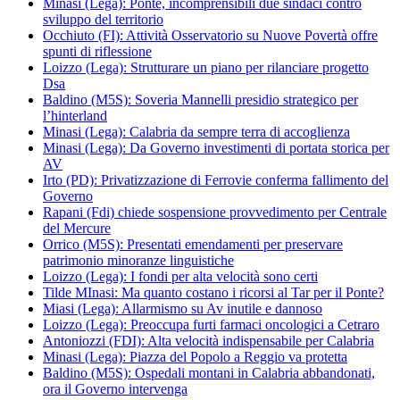
Minasi (Lega): Ponte, incomprensibili due sindaci contro
sviluppo del territorio
Occhiuto (FI): Attività Osservatorio su Nuove Povertà offre
spunti di riflessione
Loizzo (Lega): Strutturare un piano per rilanciare progetto
Dsa
Baldino (M5S): Soveria Mannelli presidio strategico per
l’hinterland
Minasi (Lega): Calabria da sempre terra di accoglienza
Minasi (Lega): Da Governo investimenti di portata storica per
AV
Irto (PD): Privatizzazione di Ferrovie conferma fallimento del
Governo
Rapani (Fdi) chiede sospensione provvedimento per Centrale
del Mercure
Orrico (M5S): Presentati emendamenti per preservare
patrimonio minoranze linguistiche
Loizzo (Lega): I fondi per alta velocità sono certi
Tilde MInasi: Ma quanto costano i ricorsi al Tar per il Ponte?
Miasi (Lega): Allarmismo su Av inutile e dannoso
Loizzo (Lega): Preoccupa furti farmaci oncologici a Cetraro
Antoniozzi (FDI): Alta velocità indispensabile per Calabria
Minasi (Lega): Piazza del Popolo a Reggio va protetta
Baldino (M5S): Ospedali montani in Calabria abbandonati,
ora il Governo intervenga