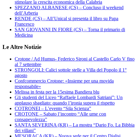
stimolare la crescita economica della Calabria
SPEZZANO ALBANESE (CS) – Concluso il weekend
dell’Arberia
RENDE (CS) – All’Unical si presenta il libro su Papa
Francesco
SAN GIOVANNI IN FIORE (CS) – Torna il primario di
Medicina
Le Altre Notizie
Crotone / Ad Humus- Federico Sironi al Castello Carlo V fino
al 7 settembre
STRONGOLI: Calici sottole stelle a Villa del Popolo il 1°
agosto
Confcommercio Crotone: «Insieme per una movida
responsabile»
Melissa in festa per la 15esima Bandiera blu
Gli studenti del Liceo “Raffaele Lombardi Satriani”: Un
applauso sbagliato: quando l’ironia supera il rispetto
COTRONEI – L’evento “Sila Scienza”
CROTONE – Sabato l’incontro “Alle urne con
consapevolezza”
SANTA SEVERINA (KR) – La mostra “Dario Fo. La Bibbia
dei villani”
MESORACA (KR) – Nuova sede per il Centro Dialisi