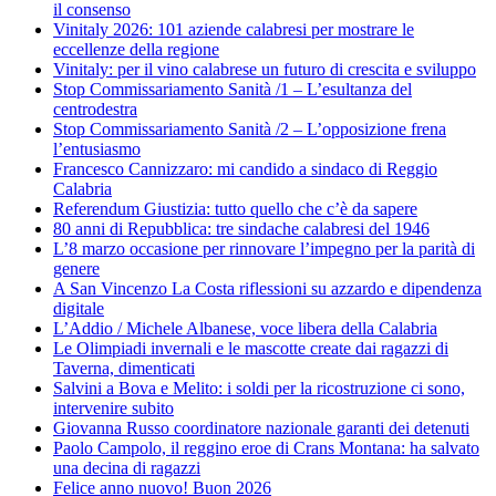
il consenso
Vinitaly 2026: 101 aziende calabresi per mostrare le
eccellenze della regione
Vinitaly: per il vino calabrese un futuro di crescita e sviluppo
Stop Commissariamento Sanità /1 – L’esultanza del
centrodestra
Stop Commissariamento Sanità /2 – L’opposizione frena
l’entusiasmo
Francesco Cannizzaro: mi candido a sindaco di Reggio
Calabria
Referendum Giustizia: tutto quello che c’è da sapere
80 anni di Repubblica: tre sindache calabresi del 1946
L’8 marzo occasione per rinnovare l’impegno per la parità di
genere
A San Vincenzo La Costa riflessioni su azzardo e dipendenza
digitale
L’Addio / Michele Albanese, voce libera della Calabria
Le Olimpiadi invernali e le mascotte create dai ragazzi di
Taverna, dimenticati
Salvini a Bova e Melito: i soldi per la ricostruzione ci sono,
intervenire subito
Giovanna Russo coordinatore nazionale garanti dei detenuti
Paolo Campolo, il reggino eroe di Crans Montana: ha salvato
una decina di ragazzi
Felice anno nuovo! Buon 2026