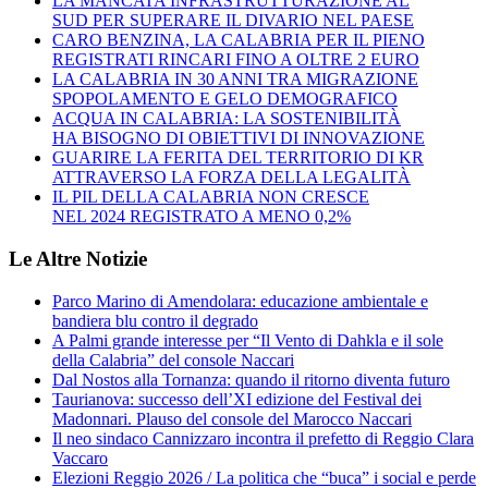
LA MANCATA INFRASTRUTTURAZIONE AL
SUD PER SUPERARE IL DIVARIO NEL PAESE
CARO BENZINA, LA CALABRIA PER IL PIENO
REGISTRATI RINCARI FINO A OLTRE 2 EURO
LA CALABRIA IN 30 ANNI TRA MIGRAZIONE
SPOPOLAMENTO E GELO DEMOGRAFICO
ACQUA IN CALABRIA: LA SOSTENIBILITÀ
HA BISOGNO DI OBIETTIVI DI INNOVAZIONE
GUARIRE LA FERITA DEL TERRITORIO DI KR
ATTRAVERSO LA FORZA DELLA LEGALITÀ
IL PIL DELLA CALABRIA NON CRESCE
NEL 2024 REGISTRATO A MENO 0,2%
Le Altre Notizie
Parco Marino di Amendolara: educazione ambientale e
bandiera blu contro il degrado
A Palmi grande interesse per “Il Vento di Dahkla e il sole
della Calabria” del console Naccari
Dal Nostos alla Tornanza: quando il ritorno diventa futuro
Taurianova: successo dell’XI edizione del Festival dei
Madonnari. Plauso del console del Marocco Naccari
Il neo sindaco Cannizzaro incontra il prefetto di Reggio Clara
Vaccaro
Elezioni Reggio 2026 / La politica che “buca” i social e perde