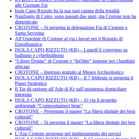
alle Giornate Fai
Isola Capo Rizzuto ha la sua oasi canina della legalità
Naufragio di Cutro, sono passati due anni, ma Crotone non ha
dimenticato
CROTONE – Si presenta la delegazione Fai di Crotone e
Santa Severina
All’Ospedale di Crotone al via i lavori per il Reparto di
Emodinamica
ISOLA CAPO RIZZUTO (KR) – Lunedì il convegno su
bullismo e cyberbullismo
“Libere Donne” di Crotone e “InOltre” insieme per i bambini
africani
CROTONE – Ingresso gratuito al Museo Archeologico
ISOLA CAPO RIZZUTO (KR) – Il 7 febbraio si presenta il
Piano Strategico
Il Tar dà ragione all’Adp di Kr sull’assistenza domiciliare
integrata
ISOLA CAPO RIZZUTO (KR) – Al via il progetto
ambientale “Compostiamoci bene”
CROTONE – Presentato il master “La filiera digitale dei beni
culturali”
CROTONE – Si presenta il master “La filiera digitale dei ben
culturali”
L’Asp Crotone prosegue nel miglioramento dei servizi