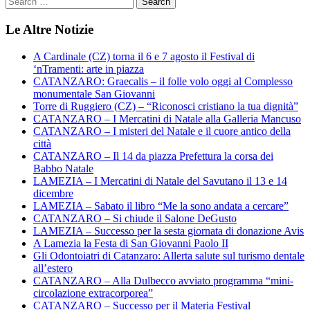
Le Altre Notizie
A Cardinale (CZ) torna il 6 e 7 agosto il Festival di
‘nTramenti: arte in piazza
CATANZARO: Graecalis – il folle volo oggi al Complesso
monumentale San Giovanni
Torre di Ruggiero (CZ) – “Riconosci cristiano la tua dignità”
CATANZARO – I Mercatini di Natale alla Galleria Mancuso
CATANZARO – I misteri del Natale e il cuore antico della
città
CATANZARO – Il 14 da piazza Prefettura la corsa dei
Babbo Natale
LAMEZIA – I Mercatini di Natale del Savutano il 13 e 14
dicembre
LAMEZIA – Sabato il libro “Me la sono andata a cercare”
CATANZARO – Si chiude il Salone DeGusto
LAMEZIA – Successo per la sesta giornata di donazione Avis
A Lamezia la Festa di San Giovanni Paolo II
Gli Odontoiatri di Catanzaro: Allerta salute sul turismo dentale
all’estero
CATANZARO – Alla Dulbecco avviato programma “mini-
circolazione extracorporea”
CATANZARO – Successo per il Materia Festival