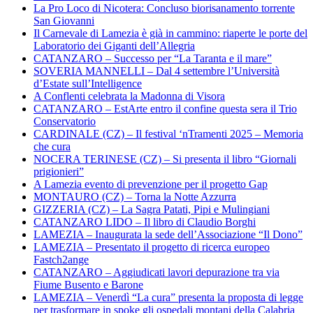
La Pro Loco di Nicotera: Concluso biorisanamento torrente
San Giovanni
Il Carnevale di Lamezia è già in cammino: riaperte le porte del
Laboratorio dei Giganti dell’Allegria
CATANZARO – Successo per “La Taranta e il mare”
SOVERIA MANNELLI – Dal 4 settembre l’Università
d’Estate sull’Intelligence
A Conflenti celebrata la Madonna di Visora
CATANZARO – EstArte entro il confine questa sera il Trio
Conservatorio
CARDINALE (CZ) – Il festival ‘nTramenti 2025 – Memoria
che cura
NOCERA TERINESE (CZ) – Si presenta il libro “Giornali
prigionieri”
A Lamezia evento di prevenzione per il progetto Gap
MONTAURO (CZ) – Torna la Notte Azzurra
GIZZERIA (CZ) – La Sagra Patati, Pipi e Mulingiani
CATANZARO LIDO – Il libro di Claudio Borghi
LAMEZIA – Inaugurata la sede dell’Associazione “Il Dono”
LAMEZIA – Presentato il progetto di ricerca europeo
Fastch2ange
CATANZARO – Aggiudicati lavori depurazione tra via
Fiume Busento e Barone
LAMEZIA – Venerdì “La cura” presenta la proposta di legge
per trasformare in spoke gli ospedali montani della Calabria