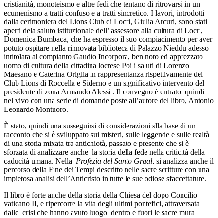
cristianità, monoteismo e altre fedi che tentano di ritrovarsi in un
ecumenismo a tratti confuso e a tratti sincretico. I lavori, introdotti
dalla cerimoniera del Lions Club di Locri, Giulia Arcuri, sono stati
aperti dela saluto istituzionale dell’ assessore alla cultura di Locri,
Domenica Bumbaca, che ha espresso il suo compiacimento per aver
potuto ospitare nella rinnovata biblioteca di Palazzo Nieddu adesso
intitolata al compianto Gaudio Incorpora, ben noto ed apprezzato
uomo di cultura della cittadina locrese Poi i saluti di Lorenzo
Maesano e Caterina Origlia in rappresentanza rispettivamente dei
Club Lions di Roccella e Siderno e un significativo intervento del
presidente di zona Armando Alessi . Il convegno è entrato, quindi
nel vivo con una serie di domande poste all’autore del libro, Antonio
Leonardo Montuoro.
È stato, quindi una susseguirsi di considerazioni slla base di un
racconto che si è sviluppato sui misteri, sulle leggende e sulle realtà
di una storia mixata tra antichiotà, passato e presente che si è
sforzata di analizzare anche
la storia della fede nella criticità della
caducità umana. Nella
Profezia del Santo Graal
, si analizza anche il
percorso della Fine dei Tempi descritto nelle sacre scritture con una
impietosa analisi dell’Anticristo in tutte le sue odiose sfaccettature.
Il libro è forte anche della storia della Chiesa del dopo Concilio
vaticano II, e ripercorre la vita degli ultimi pontefici, attraversata
dalle
crisi che hanno avuto luogo
dentro e fuori le sacre mura