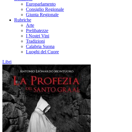
Europarlamento
Consiglio Regionale
Giunta Regionale
Rubriche
Arte
Prelibatezze
I Nostri Vini
Tradizioni
Calabria Suona
Luoghi del Cuore
Libri