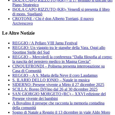
ISOLA CAPO RIZZUTO (KR) – Il 17 gennaio si discute del
Piano Strategico
ISOLA CAPO RIZZUTO (KR)- Venerdì si presenta il libro
di mons. Staglianò
CROTONE / Chi è don Alberto Torriani, il nuovo
Arcivescovo
Le Altre Notizie
REGGIO / A Pellaro VIII Jamu Festival
REGGIO: Un viaggio tra le stanghe della Vara. Oggi allo
Sporting Stelle del Sud
REGGIO – Mercoledì la conferenza “Dalla filosofia al corpo:
la nascita del pensiero medico in Magna Grecia”
CINQUEFRONDI – Polisena presenta interrogazione su
Casa di Comunità
REGGIO – A S. Maria della Neve il coro Laudamus
S. ILARIO DELLO IONIO – Natale in musica
SIDERNO: Presepe vivente a Mirto il 27 dicembre 2025
SCILLA: Borgo DiVino dal 26 al 30 dicembre 2025
SAN GIORGIO MORGETO (RC) – XXVI edizione del
Presepe vivente dei bambini
A Bovalino il presepe che racconta la memoria contadina
della comunità
Sogno di Natale a Reggio il 13 dicembre in viale Aldo Moro