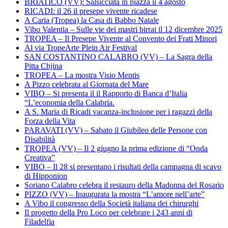
BRIATICO (VV): Salsicciata in piazza il 4 agosto
RICADI: il 26 il presepe vivente ricadese
A Caria (Tropea) la Casa di Babbo Natale
Vibo Valentia – Sulle vie dei mastri birrai il 12 dicembre 2025
TROPEA – Il Presepe Vivente al Convento dei Frati Minori
Al via TropeArte Plein Air Festival
SAN COSTANTINO CALABRO (VV) – La Sagra della
Pitta Chjina
TROPEA – La mostra Visio Mentis
A Pizzo celebrata al Giornata del Mare
VIBO – Si presenta il il Rapporto di Banca d’Italia
“L’economia della Calabria.
A S. Maria di Ricadi vacanza-inclusione per i ragazzi della
Forza della Vita
PARAVATI (VV) – Sabato il Giubileo delle Persone con
Disabilità
TROPEA (VV) – Il 2 giugno la prima edizione di “Onda
Creativa”
VIBO – Il 28 si presentano i risultati della campagna di scavo
di Hipponion
Soriano Calabro celebra il restauro della Madonna del Rosario
PIZZO (VV) – Inaugurata la mostra “L’amore nell’arte”
A Vibo il congresso della Società italiana dei chirurghi
Il progetto della Pro Loco per celebrare i 243 anni di
Filadelfia