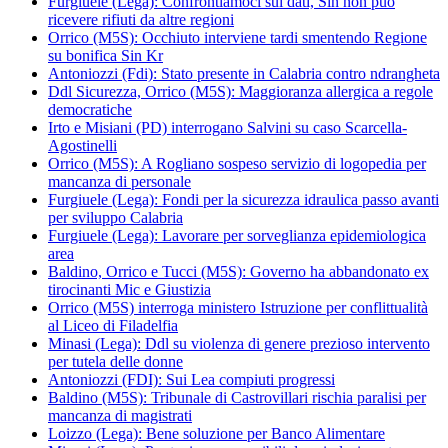
Furgiuele (Lega): Confrontiamoci sui dati, Sin non può
ricevere rifiuti da altre regioni
Orrico (M5S): Occhiuto interviene tardi smentendo Regione
su bonifica Sin Kr
Antoniozzi (Fdi): Stato presente in Calabria contro ndrangheta
Ddl Sicurezza, Orrico (M5S): Maggioranza allergica a regole
democratiche
Irto e Misiani (PD) interrogano Salvini su caso Scarcella-
Agostinelli
Orrico (M5S): A Rogliano sospeso servizio di logopedia per
mancanza di personale
Furgiuele (Lega): Fondi per la sicurezza idraulica passo avanti
per sviluppo Calabria
Furgiuele (Lega): Lavorare per sorveglianza epidemiologica
area
Baldino, Orrico e Tucci (M5S): Governo ha abbandonato ex
tirocinanti Mic e Giustizia
Orrico (M5S) interroga ministero Istruzione per conflittualità
al Liceo di Filadelfia
Minasi (Lega): Ddl su violenza di genere prezioso intervento
per tutela delle donne
Antoniozzi (FDI): Sui Lea compiuti progressi
Baldino (M5S): Tribunale di Castrovillari rischia paralisi per
mancanza di magistrati
Loizzo (Lega): Bene soluzione per Banco Alimentare