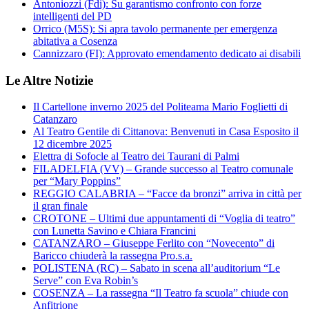
Antoniozzi (Fdi): Su garantismo confronto con forze
intelligenti del PD
Orrico (M5S): Si apra tavolo permanente per emergenza
abitativa a Cosenza
Cannizzaro (FI): Approvato emendamento dedicato ai disabili
Le Altre Notizie
Il Cartellone inverno 2025 del Politeama Mario Foglietti di
Catanzaro
Al Teatro Gentile di Cittanova: Benvenuti in Casa Esposito il
12 dicembre 2025
Elettra di Sofocle al Teatro dei Taurani di Palmi
FILADELFIA (VV) – Grande successo al Teatro comunale
per “Mary Poppins”
REGGIO CALABRIA – “Facce da bronzi” arriva in città per
il gran finale
CROTONE – Ultimi due appuntamenti di “Voglia di teatro”
con Lunetta Savino e Chiara Francini
CATANZARO – Giuseppe Ferlito con “Novecento” di
Baricco chiuderà la rassegna Pro.s.a.
POLISTENA (RC) – Sabato in scena all’auditorium “Le
Serve” con Eva Robin’s
COSENZA – La rassegna “Il Teatro fa scuola” chiude con
Anfitrione