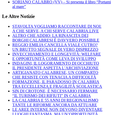
SORIANO CALABRO (VV) – Si presenta il libro “Portami
al mare”
Le Altre Notizie
STAVOLTA VOGLIAMO RACCONTARE DI NOI:
A CHE SERVE, A CHI SERVE CALABRIA.LIVE
ALTRO CHE ADDIO: LA RINASCITA DEI
BORGHI CALABRESI È DAVVERO POSSIBILE
REGGIO EMILIA CANCELLA VIALE CUTRO?
UN BRUTTO SEGNALE DI VERO DISPREZZO
INVECCHIAMENTO E LONGEVITÀ: WELFARE
E OPPORTUNITÀ COME LEVA DI SVILUPPO
INDAGINI, IL LOGORAMENTO DI OCCHIUTO
IL PRESIDENTE ASPETTA L’ARCHIVIAZIONE
ARTIGIANATO CALABRESE, UN COMPARTO
CHE RESISTE CON TENACIA A DIFFICOLTÀ
FORMAZIONE, IL PARADOSSO IN CALABRIA
TRA ECCELLENZA E FRAGILITÀ SCOLASTICA
SIN DI CROTONE, È NECESSARIO FERMARE
“IL TURISMO DEI RIFIUTI” IN CALABRIA
LA CALABRIA E 55 ANNI DI REGIONALISMO
TANTE LE RIFORME ANCORA DA ATTUARE
LE AREE INTERNE NON DEVONO DIVENTARE
LUOGHI FANTASMA, MA UN’OPPORTUNITÀ