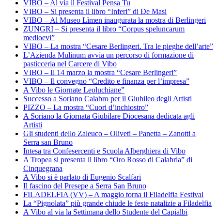
VIBO – Al via il Festival Pensa Tu
VIBO – Si presenta il libro “Inferi” di De Masi
VIBO – Al Museo Lìmen inaugurata la mostra di Berlingeri
ZUNGRI – Si presenta il libro “Corpus speluncarum
medioevi”
VIBO – La mostra “Cesare Berlingeri. Tra le pieghe dell’arte”
L’Azienda Mulinum avvia un percorso di formazione di
pasticceria nel Carcere di Vibo
VIBO – Il 14 marzo la mostra “Cesare Berlingeri”
VIBO – Il convegno “Credito e finanza per l’impresa”
A Vibo le Giornate Leoluchiane”
Successo a Soriano Calabro per il Giubileo degli Artisti
PIZZO – La mostra “Cuori d’inchiostro”
A Soriano la Giornata Giubilare Diocesana dedicata agli
Artisti
Gli studenti dello Zaleuco – Oliveti – Panetta – Zanotti a
Serra san Bruno
Intesa tra Confesercenti e Scuola Alberghiera di Vibo
A Tropea si presenta il libro “Oro Rosso di Calabria” di
Cinquegrana
A Vibo si è parlato di Eugenio Scalfari
Il fascino del Presepe a Serra San Bruno
FILADELFIA (VV) – A maggio torna il Filadelfia Festival
La “Pignolata” più grande chiude le feste natalizie a Filadelfia
A Vibo al via la Settimana dello Studente del Capialbi