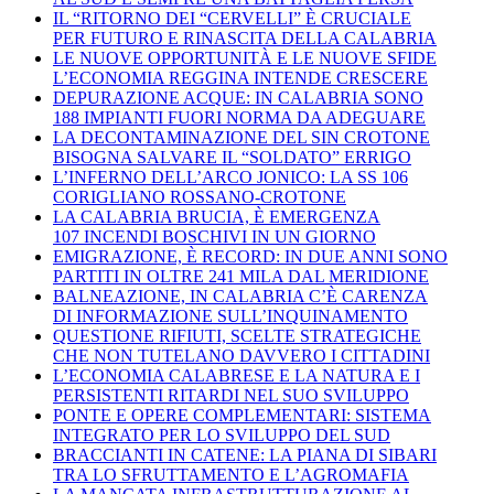
IL “RITORNO DEI “CERVELLI” È CRUCIALE
PER FUTURO E RINASCITA DELLA CALABRIA
LE NUOVE OPPORTUNITÀ E LE NUOVE SFIDE
L’ECONOMIA REGGINA INTENDE CRESCERE
DEPURAZIONE ACQUE: IN CALABRIA SONO
188 IMPIANTI FUORI NORMA DA ADEGUARE
LA DECONTAMINAZIONE DEL SIN CROTONE
BISOGNA SALVARE IL “SOLDATO” ERRIGO
L’INFERNO DELL’ARCO JONICO: LA SS 106
CORIGLIANO ROSSANO-CROTONE
LA CALABRIA BRUCIA, È EMERGENZA
107 INCENDI BOSCHIVI IN UN GIORNO
EMIGRAZIONE, È RECORD: IN DUE ANNI SONO
PARTITI IN OLTRE 241 MILA DAL MERIDIONE
BALNEAZIONE, IN CALABRIA C’È CARENZA
DI INFORMAZIONE SULL’INQUINAMENTO
QUESTIONE RIFIUTI, SCELTE STRATEGICHE
CHE NON TUTELANO DAVVERO I CITTADINI
L’ECONOMIA CALABRESE E LA NATURA E I
PERSISTENTI RITARDI NEL SUO SVILUPPO
PONTE E OPERE COMPLEMENTARI: SISTEMA
INTEGRATO PER LO SVILUPPO DEL SUD
BRACCIANTI IN CATENE: LA PIANA DI SIBARI
TRA LO SFRUTTAMENTO E L’AGROMAFIA