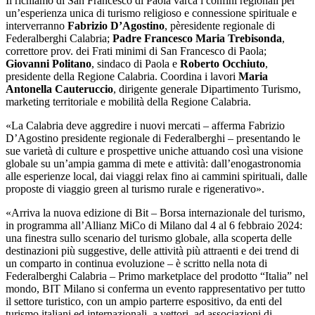
Il richiamo di San Francesco di Paola varca i confini regionali per
un’esperienza unica di turismo religioso e connessione spirituale e
interverranno
Fabrizio D’Agostino
, pèresidente regionale di
Federalberghi Calabria;
Padre Francesco Maria Trebisonda
,
correttore prov. dei Frati minimi di San Francesco di Paola;
Giovanni Politano
, sindaco di Paola e
Roberto Occhiuto
,
presidente della Regione Calabria. Coordina i lavori
Maria
Antonella Cauteruccio
, dirigente generale Dipartimento Turismo,
marketing territoriale e mobilità della Regione Calabria.
«La Calabria deve aggredire i nuovi mercati – afferma Fabrizio
D’Agostino presidente regionale di Federalberghi – presentando le
sue varietà di culture e prospettive uniche attuando così una visione
globale su un’ampia gamma di mete e attività: dall’enogastronomia
alle esperienze local, dai viaggi relax fino ai cammini spirituali, dalle
proposte di viaggio green al turismo rurale e rigenerativo».
«Arriva la nuova edizione di Bit – Borsa internazionale del turismo,
in programma all’Allianz MiCo di Milano dal 4 al 6 febbraio 2024:
una finestra sullo scenario del turismo globale, alla scoperta delle
destinazioni più suggestive, delle attività più attraenti e dei trend di
un comparto in continua evoluzione – è scritto nella nota di
Federalberghi Calabria – Primo marketplace del prodotto “Italia” nel
mondo, BIT Milano si conferma un evento rappresentativo per tutto
il settore turistico, con un ampio parterre espositivo, da enti del
turismo italiani ed internazionali, a vettori, ad associazioni di