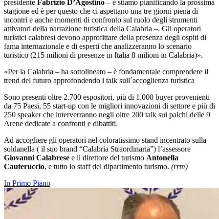
presidente
Fabrizio D’Agostino
– e stiamo pianificando la prossima
stagione ed è per questo che ci aspettano una tre giorni piena di
incontri e anche momenti di confronto sul ruolo degli strumenti
attivatori della narrazione turistica della Calabria –. Gli operatori
turistici calabresi devono approfittare
della presenza degli ospiti di
fama internazionale e di esperti che analizzeranno lo scenario
turistico (215 milioni di presenze in Italia 8 milioni in Calabria)».
«Per la Calabria – ha sottolineato – è fondamentale comprendere il
trend del futuro approfondendo i talk sull´accoglienza turistica
Sono presenti oltre 2.700 espositori, più di 1.000 buyer provenienti
da 75 Paesi, 55 start-up con le migliori innovazioni di settore e più di
250 speaker che interverranno negli oltre 200 talk sui palchi delle 9
Arene dedicate a confronti e dibattiti.
Ad accogliere gli operatori nel coloratissimo stand incentrato sulla
soldanella ( il suo brand “Calabria Straordinaria”) l’assessore
Giovanni Calabrese
e il direttore del turismo
Antonella
Cauteruccio
, e tutto lo staff del dipartimento turismo.
(rrm)
In Primo Piano