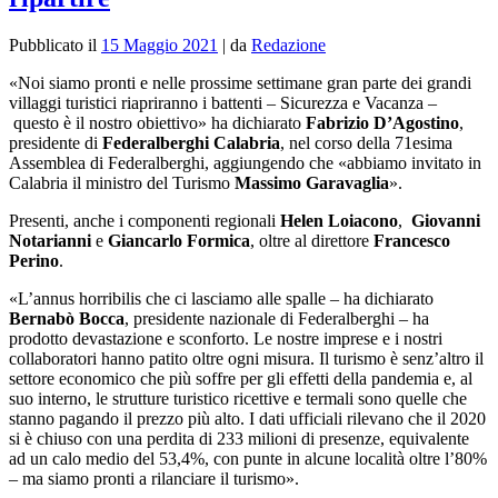
Pubblicato il
15 Maggio 2021
|
da
Redazione
«Noi siamo pronti e nelle prossime settimane gran parte dei grandi
villaggi turistici riapriranno i battenti – Sicurezza e Vacanza –
questo è il nostro obiettivo» ha dichiarato
Fabrizio D’Agostino
,
presidente di
Federalberghi
Calabria
, nel corso della 71esima
Assemblea di Federalberghi, aggiungendo che «abbiamo invitato in
Calabria il ministro del Turismo
Massimo Garavaglia
».
Presenti, anche i componenti regionali
Helen Loiacono
,
Giovanni
Notarianni
e
Giancarlo Formica
, oltre al direttore
Francesco
Perino
.
«
L’annus horribilis che ci lasciamo alle spalle – ha dichiarato
Bernabò Bocca
, presidente nazionale di Federalberghi – ha
prodotto devastazione e sconforto. Le nostre imprese e i nostri
collaboratori hanno patito oltre ogni misura. Il turismo è senz’altro il
settore economico che più soffre per gli effetti della pandemia e, al
suo interno, le strutture turistico ricettive e termali sono quelle che
stanno pagando il prezzo più alto. I dati ufficiali rilevano che il 2020
si è chiuso con una perdita di 233 milioni di presenze, equivalente
ad un calo medio del 53,4%, con punte in alcune località oltre l’80%
– ma siamo pronti a rilanciare il turismo».