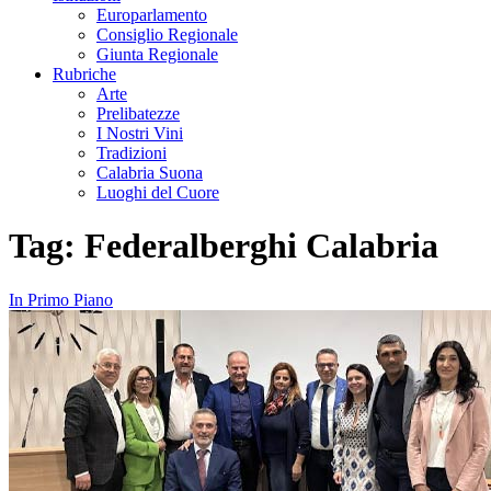
Europarlamento
Consiglio Regionale
Giunta Regionale
Rubriche
Arte
Prelibatezze
I Nostri Vini
Tradizioni
Calabria Suona
Luoghi del Cuore
Tag:
Federalberghi Calabria
In Primo Piano