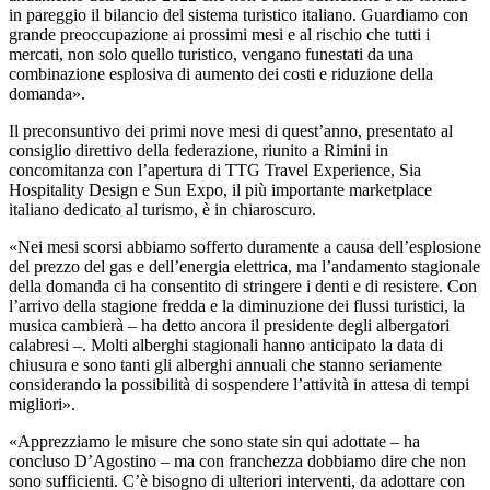
in pareggio il bilancio del sistema turistico italiano. Guardiamo con
grande preoccupazione ai prossimi mesi e al rischio che tutti i
mercati, non solo quello turistico, vengano funestati da una
combinazione esplosiva di aumento dei costi e riduzione della
domanda».
Il preconsuntivo dei primi nove mesi di quest’anno, presentato al
consiglio direttivo della federazione, riunito a Rimini in
concomitanza con l’apertura di TTG Travel Experience, Sia
Hospitality Design e Sun Expo, il più importante marketplace
italiano dedicato al turismo, è in chiaroscuro.
«
Nei mesi scorsi abbiamo sofferto duramente a causa dell’esplosione
del prezzo del gas e dell’energia elettrica, ma l’andamento stagionale
della domanda ci ha consentito di stringere i denti e di resistere. Con
l’arrivo della stagione fredda e la diminuzione dei flussi turistici, la
musica cambierà – ha detto ancora il presidente degli albergatori
calabresi –. Molti alberghi stagionali hanno anticipato la data di
chiusura e sono tanti gli alberghi annuali che stanno seriamente
considerando la possibilità di sospendere l’attività in attesa di tempi
migliori».
«Apprezziamo le misure che sono state sin qui adottate – ha
concluso D’Agostino – ma con franchezza dobbiamo dire che non
sono sufficienti. C’è bisogno di ulteriori interventi, da adottare con