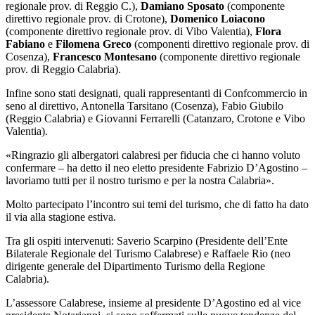
regionale prov. di Reggio C.),
Damiano Sposato
(componente
direttivo regionale prov. di Crotone),
Domenico Loiacono
(componente direttivo regionale prov. di Vibo Valentia),
Flora
Fabiano
e
Filomena Greco
(componenti direttivo regionale prov. di
Cosenza),
Francesco Montesano
(componente direttivo regionale
prov. di Reggio Calabria).
Infine sono stati designati, quali rappresentanti di Confcommercio in
seno al direttivo, Antonella Tarsitano (Cosenza), Fabio Giubilo
(Reggio Calabria) e Giovanni Ferrarelli (Catanzaro, Crotone e Vibo
Valentia).
«Ringrazio gli albergatori calabresi per fiducia che ci hanno voluto
confermare – ha detto
il neo eletto presidente Fabrizio D’Agostino –
lavoriamo tutti per il nostro turismo e per la nostra Calabria».
Molto partecipato l’incontro sui temi del turismo, che di fatto ha dato
il via alla stagione estiva.
Tra gli ospiti intervenuti: Saverio Scarpino (Presidente dell’Ente
Bilaterale Regionale del Turismo Calabrese) e Raffaele Rio (neo
dirigente generale del Dipartimento Turismo della Regione
Calabria).
L’assessore Calabrese,
insieme al presidente D’Agostino ed al vice