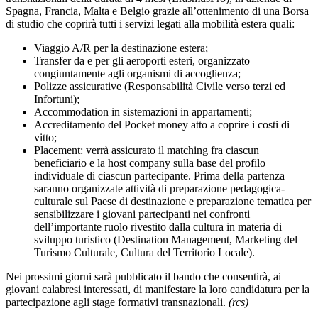
Spagna, Francia, Malta e Belgio
grazie all’ottenimento di una Borsa
di studio che coprirà tutti i servizi legati alla mobilità estera quali:
Viaggio A/R per la destinazione estera;
Transfer da e per gli aeroporti esteri, organizzato
congiuntamente agli organismi di accoglienza;
Polizze assicurative (Responsabilità Civile verso terzi ed
Infortuni);
Accommodation in sistemazioni in appartamenti;
Accreditamento del Pocket money atto a coprire i costi di
vitto;
Placement: verrà assicurato il matching fra ciascun
beneficiario e la host company sulla base del profilo
individuale di ciascun partecipante. Prima della partenza
saranno organizzate attività di preparazione pedagogica-
culturale sul Paese di destinazione e preparazione tematica per
sensibilizzare i giovani partecipanti nei confronti
dell’importante ruolo rivestito dalla cultura in materia di
sviluppo turistico (Destination Management, Marketing del
Turismo Culturale, Cultura del Territorio Locale).
Nei prossimi giorni sarà pubblicato il bando che consentirà, ai
giovani calabresi interessati, di manifestare la loro candidatura per la
partecipazione agli stage formativi transnazionali.
(rcs)