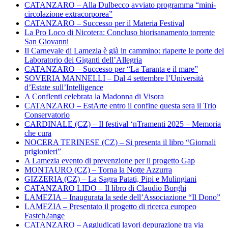
CATANZARO – Alla Dulbecco avviato programma “mini-
circolazione extracorporea”
CATANZARO – Successo per il Materia Festival
La Pro Loco di Nicotera: Concluso biorisanamento torrente
San Giovanni
Il Carnevale di Lamezia è già in cammino: riaperte le porte del
Laboratorio dei Giganti dell’Allegria
CATANZARO – Successo per “La Taranta e il mare”
SOVERIA MANNELLI – Dal 4 settembre l’Università
d’Estate sull’Intelligence
A Conflenti celebrata la Madonna di Visora
CATANZARO – EstArte entro il confine questa sera il Trio
Conservatorio
CARDINALE (CZ) – Il festival ‘nTramenti 2025 – Memoria
che cura
NOCERA TERINESE (CZ) – Si presenta il libro “Giornali
prigionieri”
A Lamezia evento di prevenzione per il progetto Gap
MONTAURO (CZ) – Torna la Notte Azzurra
GIZZERIA (CZ) – La Sagra Patati, Pipi e Mulingiani
CATANZARO LIDO – Il libro di Claudio Borghi
LAMEZIA – Inaugurata la sede dell’Associazione “Il Dono”
LAMEZIA – Presentato il progetto di ricerca europeo
Fastch2ange
CATANZARO – Aggiudicati lavori depurazione tra via