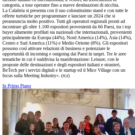
categoria, a tour operator fino a nuove destinazioni di nicchia.
La Calabria si presenta con il suo coloratissimo stand e con tutte le
offerte turistiche per programmare e lanciare un 2024 che si
preannuncia molto positivo. Tutti gli operatori regionali pronti ad
incontrare gli oltre 1.100 espositori provenienti da 66 Paesi, tra i top
buyer altamente profilati sia nazionali che internazionali, provenienti
principalmente da Europa (44%), Nord America (14%), Asia (14%),
Centro e Sud America (11%) e Medio Oriente (8%). Gli espositori
possono così attivare relazioni di business e potenziare le
opportunità di incoming e outgoing dai Paesi in target. Tre le aree
tematiche in cui è suddivisa la manifestazione: Leisure, con le
proposte delle destinazioni e degli espositori italiani e stranieri,
BeTech per i servizi digitali e le startup ed il Mice Village con un
focus sulla Meeting Industry». (
rcz
)
In Primo Piano