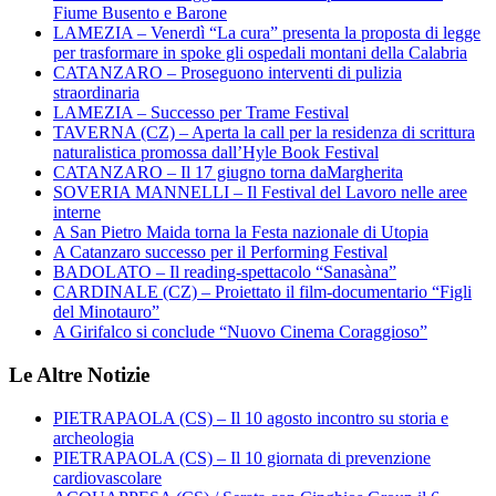
Fiume Busento e Barone
LAMEZIA – Venerdì “La cura” presenta la proposta di legge
per trasformare in spoke gli ospedali montani della Calabria
CATANZARO – Proseguono interventi di pulizia
straordinaria
LAMEZIA – Successo per Trame Festival
TAVERNA (CZ) – Aperta la call per la residenza di scrittura
naturalistica promossa dall’Hyle Book Festival
CATANZARO – Il 17 giugno torna daMargherita
SOVERIA MANNELLI – Il Festival del Lavoro nelle aree
interne
A San Pietro Maida torna la Festa nazionale di Utopia
A Catanzaro successo per il Performing Festival
BADOLATO – Il reading-spettacolo “Sanasàna”
CARDINALE (CZ) – Proiettato il film-documentario “Figli
del Minotauro”
A Girifalco si conclude “Nuovo Cinema Coraggioso”
Le Altre Notizie
PIETRAPAOLA (CS) – Il 10 agosto incontro su storia e
archeologia
PIETRAPAOLA (CS) – Il 10 giornata di prevenzione
cardiovascolare