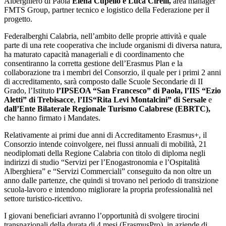
Alberghiero di Paola
Elena Cupello e Luca Cirelli,
area manager
FMTS Group, partner tecnico e logistico della Federazione per il
progetto.
Federalberghi Calabria, nell’ambito delle proprie attività e quale
parte di una rete cooperativa che include organismi di diversa natura,
ha maturato capacità manageriali e di coordinamento che
consentiranno la corretta gestione dell’Erasmus Plan e la
collaborazione tra i membri del Consorzio, il quale per i primi 2 anni
di accreditamento, sarà composto dalle Scuole Secondarie di II
Grado, l’Istituto
l’IPSEOA “San Francesco” di Paola, l’IIS “Ezio
Aletti” di Trebisacce
,
l’IIS“Rita Levi Montalcini” di Sersale
e
dall’Ente Bilaterale Regionale Turismo Calabrese (EBRTC),
che hanno firmato i Mandates.
Relativamente ai primi due anni di Accreditamento Erasmus+, il
Consorzio intende coinvolgere, nei flussi annuali di mobilità, 21
neodiplomati della Regione Calabria con titolo di diploma negli
indirizzi di studio “Servizi per l’Enogastronomia e l’Ospitalità
Alberghiera” e “Servizi Commerciali” conseguito da non oltre un
anno dalle partenze, che quindi si trovano nel periodo di transizione
scuola-lavoro e intendono migliorare la propria professionalità nel
settore turistico-ricettivo.
I giovani beneficiari avranno l’opportunità di svolgere tirocini
transnazionali della durata di
4 mesi
(ErasmusPro), in aziende di