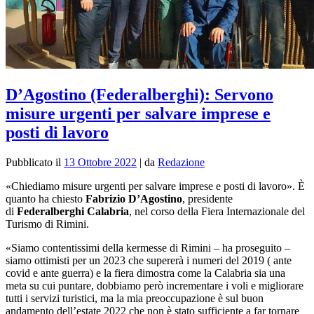
D’Agostino (Federalberghi): Servono
misure urgenti per salvare imprese e
posti di lavoro
Pubblicato il
13 Ottobre 2022
|
da
Redazione
«Chiediamo misure urgenti per salvare imprese e posti di lavoro». È
quanto ha chiesto
Fabrizio D’Agostino
, presidente
di
Federalberghi Calabria
, nel corso della Fiera Internazionale del
Turismo di Rimini.
«Siamo contentissimi della kermesse di Rimini – ha proseguito –
siamo ottimisti per un 2023 che supererà i numeri del 2019 ( ante
covid e ante guerra) e la fiera dimostra come la Calabria sia una
meta su cui puntare, dobbiamo però incrementare i voli e migliorare
tutti i servizi turistici, ma la mia preoccupazione è sul buon
andamento dell’estate 2022 che non è stato sufficiente a far tornare