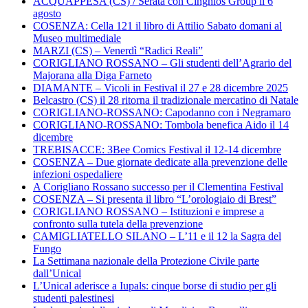
ACQUAPPESA (CS) / Serata con Cinghios Group il 6
agosto
COSENZA: Cella 121 il libro di Attilio Sabato domani al
Museo multimediale
MARZI (CS) – Venerdì “Radici Reali”
CORIGLIANO ROSSANO – Gli studenti dell’Agrario del
Majorana alla Diga Farneto
DIAMANTE – Vicoli in Festival il 27 e 28 dicembre 2025
Belcastro (CS) il 28 ritorna il tradizionale mercatino di Natale
CORIGLIANO-ROSSANO: Capodanno con i Negramaro
CORIGLIANO-ROSSANO: Tombola benefica Aido il 14
dicembre
TREBISACCE: 3Bee Comics Festival il 12-14 dicembre
COSENZA – Due giornate dedicate alla prevenzione delle
infezioni ospedaliere
A Corigliano Rossano successo per il Clementina Festival
COSENZA – Si presenta il libro “L’orologiaio di Brest”
CORIGLIANO ROSSANO – Istituzioni e imprese a
confronto sulla tutela della prevenzione
CAMIGLIATELLO SILANO – L’11 e il 12 la Sagra del
Fungo
La Settimana nazionale della Protezione Civile parte
dall’Unical
L’Unical aderisce a Iupals: cinque borse di studio per gli
studenti palestinesi