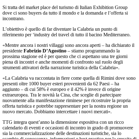
Si tratta del market place
del turismo di Italian Exhibition Group
dove ci sono
buyers da tutto il mondo e la domanda e l’offerta si
incontrano.
L’obiettivo è quello di far diventare la Calabria un punto di
riferimento per ‘industry del travel di tutto il bacino Mediterraneo.
«Mentre ancora i nostri villaggi sono ancora aperti – ha dichiarato il
presidente
Fabrizio D’Agostino
– stiamo programmando la
prossima stagione ed è per questo che ci aspettano una tre giorni
piena di incontri e anche momenti di confronto sul ruolo degli
strumenti attivatori della narrazione turistica della Calabria».
«La Calabria va raccontata in fiere come quella di Rimini dove sono
presenti oltre 1000 buyer esteri provenienti da 62 Paesi – ha
aggiunto – di cui 58% è europeo e il 42% è invece di origine
extraeuropea. Tra le novità la Cina, che sceglie di partecipare
nuovamente alla manifestazione riminese per ricostruire la propria
offerta turistica e potrebbe rappresentare per la nostra regione un
nuovo mercato. Dobbiamo intercettare i nuovi mercati».
TTG integra quest’anno la dimensione espositiva con un ricco
calendario di eventi e occasioni di incontro in grado di promuovere
sia la commercializzazione delle destinazioni turistiche, sia lo
scambio di conoscenza, informazioni e best practice per la crescita di