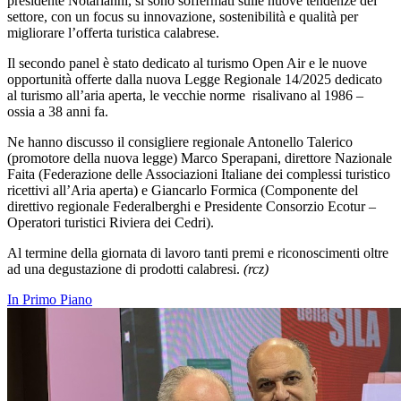
presidente Notarianni, si sono soffermati sulle nuove tendenze del
settore, con un focus su innovazione, sostenibilità e qualità per
migliorare l’offerta turistica calabrese.
Il secondo panel è stato dedicato al turismo Open Air e le nuove
opportunità offerte dalla nuova Legge Regionale 14/2025 dedicato
al turismo all’aria aperta, le vecchie norme risalivano al 1986 –
ossia a 38 anni fa.
Ne hanno discusso il consigliere regionale Antonello Talerico
(promotore della nuova legge) Marco Sperapani, direttore Nazionale
Faita (Federazione delle Associazioni Italiane dei complessi turistico
ricettivi all’Aria aperta) e Giancarlo Formica (Componente del
direttivo regionale Federalberghi e Presidente Consorzio Ecotur –
Operatori turistici Riviera dei Cedri).
Al termine della giornata di lavoro tanti premi e riconoscimenti oltre
ad una degustazione di prodotti calabresi.
(rcz)
In Primo Piano