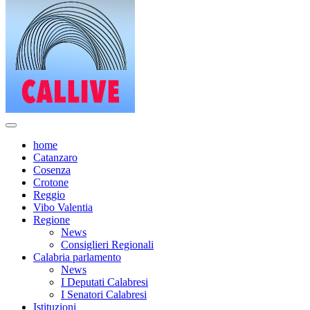
home
Catanzaro
Cosenza
Crotone
Reggio
Vibo Valentia
Regione
News
Consiglieri Regionali
Calabria parlamento
News
I Deputati Calabresi
I Senatori Calabresi
Istituzioni