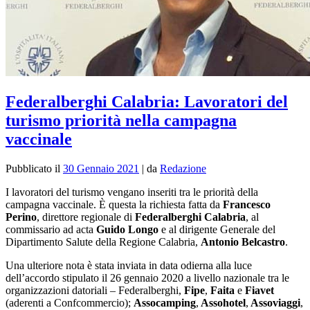
Federalberghi Calabria: Lavoratori del
turismo priorità nella campagna
vaccinale
Pubblicato il
30 Gennaio 2021
|
da
Redazione
I lavoratori del turismo vengano inseriti tra le priorità della
campagna vaccinale. È questa la richiesta fatta da
Francesco
Perino
, direttore regionale di
Federalberghi Calabria
, al
commissario ad acta
Guido Longo
e al d
irigente Generale del
Dipartimento Salute della Regione Calabria,
Antonio Belcastro
.
Una ulteriore nota è stata inviata in data odierna alla luce
dell’accordo stipulato il 26 gennaio 2020 a livello nazionale tra le
organizzazioni datoriali – Federalberghi,
Fipe
,
Faita
e
Fiavet
(aderenti a Confcommercio);
Assocamping
,
Assohotel
,
Assoviaggi
,