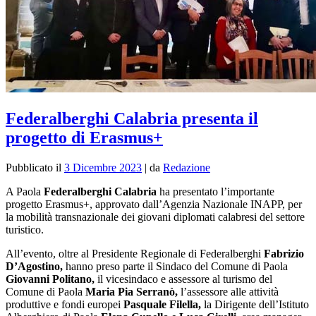
Federalberghi Calabria presenta il
progetto di Erasmus+
Pubblicato il
3 Dicembre 2023
|
da
Redazione
A Paola
Federalberghi Calabria
ha presentato
l’importante
progetto Erasmus+, approvato dall’Agenzia Nazionale INAPP, per
la mobilità transnazionale dei giovani diplomati calabresi del settore
turistico.
All’evento, oltre al Presidente Regionale di Federalberghi
Fabrizio
D’Agostino,
hanno preso parte il Sindaco del Comune di Paola
Giovanni Politano,
il vicesindaco e assessore al turismo del
Comune di Paola
Maria Pia Serranò,
l’assessore alle attività
produttive e fondi europei
Pasquale Filella,
la Dirigente dell’Istituto