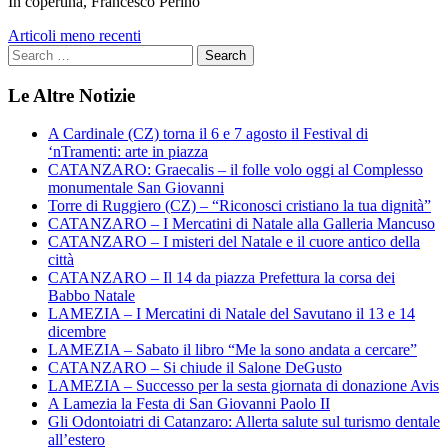
In copertina, Francesco Perino
Navigazione
Articoli meno recenti
articoli
Le Altre Notizie
A Cardinale (CZ) torna il 6 e 7 agosto il Festival di
‘nTramenti: arte in piazza
CATANZARO: Graecalis – il folle volo oggi al Complesso
monumentale San Giovanni
Torre di Ruggiero (CZ) – “Riconosci cristiano la tua dignità”
CATANZARO – I Mercatini di Natale alla Galleria Mancuso
CATANZARO – I misteri del Natale e il cuore antico della
città
CATANZARO – Il 14 da piazza Prefettura la corsa dei
Babbo Natale
LAMEZIA – I Mercatini di Natale del Savutano il 13 e 14
dicembre
LAMEZIA – Sabato il libro “Me la sono andata a cercare”
CATANZARO – Si chiude il Salone DeGusto
LAMEZIA – Successo per la sesta giornata di donazione Avis
A Lamezia la Festa di San Giovanni Paolo II
Gli Odontoiatri di Catanzaro: Allerta salute sul turismo dentale
all’estero