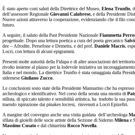
È stato aperto coni saluti della Direttrice del Museo,
Elena Trunfio
, d
dell’assessore Regionale
Giovanni Calabrese,
e della Presidente Dist
Nuove azioni attraverso la cooperazione, evidenziando che il filo condu
futuro.
A seguire, il saluto della Past Presidente Nazionale
Fiammetta Perro
progettuale. Dopo una lettura poetica a cura del poeta grecanico
Salv
dee – Afrodite, Persefone e Demetra, e del prof.
Daniele Macris
, esp
Locri, con lettura di alcuni epigrammi.
Presenti molte autorità della Fidapa e di altre associazioni del territ
rivolto insieme al plauso per la lodevole iniziativa un incoraggiame
Italia e nel mondo. La direttrice Trunfio è stata omaggiata dalla Presid
sidernese
Giuliano Zucco
.
Le conclusioni sono state della Presidente Mannarino che ha espresso par
archeologico e identificativo. Nel corso della serata una mostra di
Pat
stilista, di spiccato talento e sensibilità artistica, ha tradotto la sua
traendo ispirazione dai pinakes locresi, rinvenuti a Locri Epizefiri.
A margine del convegno anche una visita guidata dell’archeologa
Ma
sfilata di gioielli delle socie artiste della Sezione di Siderno
Milena
e
Massimo Cusato
e dal chitarrista
Rocco Novella
.