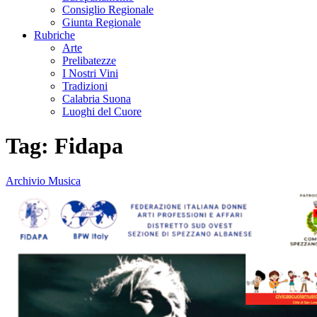
Consiglio Regionale
Giunta Regionale
Rubriche
Arte
Prelibatezze
I Nostri Vini
Tradizioni
Calabria Suona
Luoghi del Cuore
Tag:
Fidapa
Archivio Musica