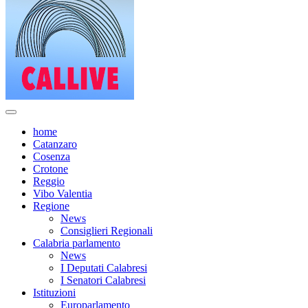
home
Catanzaro
Cosenza
Crotone
Reggio
Vibo Valentia
Regione
News
Consiglieri Regionali
Calabria parlamento
News
I Deputati Calabresi
I Senatori Calabresi
Istituzioni
Europarlamento