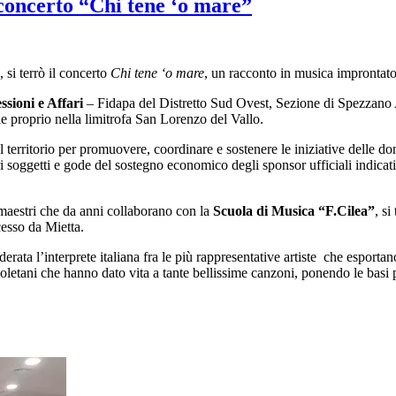
ncerto “Chi tene ‘o mare”
 si terrò il concerto
Chi tene ‘o mare
, un racconto in musica improntato
sioni e Affari
– Fidapa del Distretto Sud Ovest, Sezione di Spezzano
e proprio nella limitrofa San Lorenzo del Vallo.
sul territorio per promuovere, coordinare e sostenere le iniziative delle d
i soggetti e gode del sostegno economico degli sponsor ufficiali indicati
maestri che da anni collaborano con la
Scuola di Musica “F.Cilea”
, si
cesso da Mietta.
ata l’interprete italiana fra le più rappresentative artiste che esportano
poletani che hanno dato vita a tante bellissime canzoni, ponendo le basi 