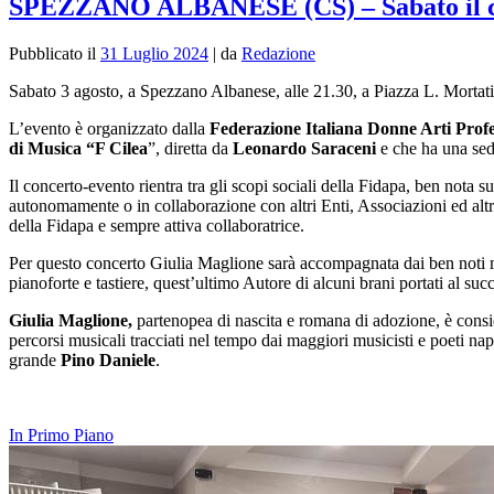
SPEZZANO ALBANESE (CS) – Sabato il co
Pubblicato il
31 Luglio 2024
|
da
Redazione
Sabato 3 agosto, a Spezzano Albanese, alle 21.30, a Piazza L. Mortati,
L’evento è organizzato dalla
Federazione Italiana Donne Arti Profes
di Musica “F Cilea
”, diretta da
Leonardo Saraceni
e che ha una sed
Il concerto-evento rientra tra gli scopi sociali della Fidapa, ben nota 
autonomamente o in collaborazione con altri Enti, Associazioni ed altr
della Fidapa e sempre attiva collaboratrice.
Per questo concerto Giulia Maglione sarà accompagnata dai ben noti 
pianoforte e tastiere, quest’ultimo Autore di alcuni brani portati al suc
Giulia Maglione,
partenopea di nascita e romana di adozione, è consider
percorsi musicali tracciati nel tempo dai maggiori musicisti e poeti na
grande
Pino Daniele
.
In Primo Piano