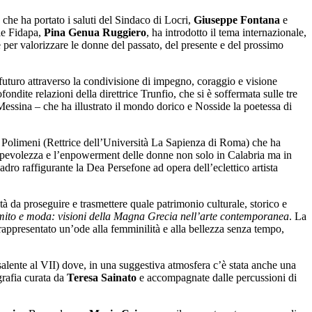
che ha portato i saluti del Sindaco di Locri,
Giuseppe Fontana
e
ale Fidapa,
Pina Genua Ruggiero
, ha introdotto il tema internazionale,
e per valorizzare le donne del passato, del presente e del prossimo
l futuro attraverso la condivisione di impegno, coraggio e visione
ondite relazioni della direttrice Trunfio, che si è soffermata sulle tre
 Messina – che ha illustrato il mondo dorico e Nosside la poetessa di
lla Polimeni (Rettrice dell’Università La Sapienza di Roma) che ha
sapevolezza e l’enpowerment delle donne non solo in Calabria ma in
adro raffigurante la Dea Persefone ad opera dell’eclettico artista
tà da proseguire e trasmettere quale patrimonio culturale, storico e
mito e moda: visioni della Magna Grecia nell’arte contemporanea
. La
no rappresentato un’ode alla femminilità e alla bellezza senza tempo,
salente al VII) dove, in una suggestiva atmosfera c’è stata anche una
rafia curata da
Teresa Sainato
e accompagnate dalle percussioni di