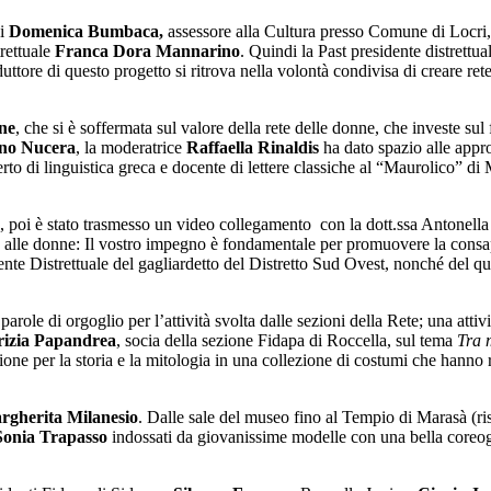
i
Domenica Bumbaca,
assessore alla Cultura presso Comune di Locri, 
rettuale
Franca Dora Mannarino
. Quindi la Past presidente distrettu
ttore di questo progetto si ritrova nella volontà condivisa di creare ret
ne
, che si è soffermata sul valore della rete delle donne, che investe su
ino Nucera
, la moderatrice
Raffaella Rinaldis
ha dato spazio alle approf
erto di linguistica greca e docente di lettere classiche al “Maurolico” di
orio, poi è stato trasmesso un video collegamento con la dott.ssa Antone
nto alle donne: Il vostro impegno è fondamentale per promuovere la con
ente Distrettuale del gagliardetto del Distretto Sud Ovest, nonché del qu
ole di orgoglio per l’attività svolta dalle sezioni della Rete; una attivi
rizia Papandrea
, socia della sezione Fidapa di Roccella, sul tema
Tra 
 passione per la storia e la mitologia in una collezione di costumi che han
rgherita Milanesio
. Dalle sale del museo fino al Tempio di Marasà (ri
Sonia Trapasso
indossati da giovanissime modelle con una bella coreog