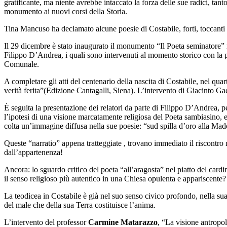
gratificante, ma niente avrebbe intaccato la forza delle sue radici, t
monumento ai nuovi corsi della Storia.
Tina Mancuso ha declamato alcune poesie di Costabile, forti, toccanti 
Il 29 dicembre è stato inaugurato il monumento “Il Poeta seminatore” r
Filippo D’Andrea, i quali sono intervenuti al momento storico con la 
Comunale.
A completare gli atti del centenario della nascita di Costabile, nel quar
verità ferita”
(Edizione Cantagalli, Siena). L’intervento di Giacinto Ga
È seguita la presentazione dei relatori da parte di Filippo D’Andrea,
l’ipotesi di una visione marcatamente religiosa del Poeta sambiasino,
colta un’immagine diffusa nella sue poesie: “sud spilla d’oro alla Ma
Queste “narratio” appena tratteggiate , trovano immediato il riscontro n
dall’appartenenza!
Ancora: lo sguardo critico del poeta “all’aragosta” nel piatto del card
il senso religioso più autentico in una Chiesa opulenta e appariscente?
La teodicea in Costabile è già nel suo senso civico profondo, nella sua t
del male che della sua Terra costituisce l’anima.
L’intervento del professor
Carmine Matarazzo
, “La visione antropol