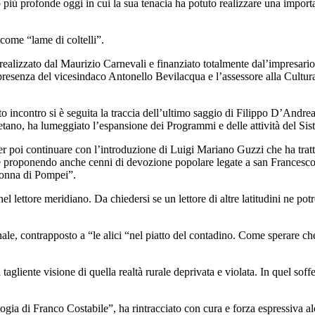
anto più profonde oggi in cui la sua tenacia ha potuto realizzare una imp
come “lame di coltelli”.
ealizzato dal Maurizio Carnevali e finanziato totalmente dal’impresario A
presenza del vicesindaco Antonello Bevilacqua e l’assessore alla Cultu
to incontro si è seguita la traccia dell’ultimo saggio di Filippo D’Andrea
etano, ha lumeggiato l’espansione dei Programmi e delle attività del Si
 per poi continuare con l’introduzione di Luigi Mariano Guzzi che ha tra
 e proponendo anche cenni di devozione popolare legate a san Francesco
donna di Pompei”.
el lettore meridiano. Da chiedersi se un lettore di altre latitudini ne p
inale, contrapposto a “le alici “nel piatto del contadino. Come sperare c
agliente visione di quella realtà rurale deprivata e violata. In quel soffer
ogia di Franco Costabile”, ha rintracciato con cura e forza espressiva alc