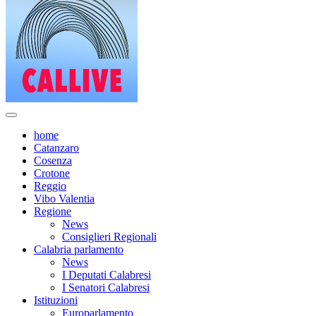
home
Catanzaro
Cosenza
Crotone
Reggio
Vibo Valentia
Regione
News
Consiglieri Regionali
Calabria parlamento
News
I Deputati Calabresi
I Senatori Calabresi
Istituzioni
Europarlamento