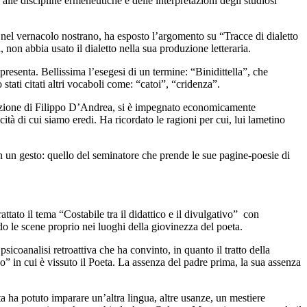
alle discipline ermeneutiche e delle interpretazioni degli studiosi
a nel vernacolo nostrano, ha esposto l’argomento su “Tracce di dialetto
 non abbia usato il dialetto nella sua produzione letteraria.
resenta. Bellissima l’esegesi di un termine: “Binidittella”, che
tati citati altri vocaboli come: “catoi”, “cridenza”.
rtazione di Filippo D’Andrea, si è impegnato economicamente
cità di cui siamo eredi. Ha ricordato le ragioni per cui, lui lametino
in un gesto: quello del seminatore che prende le sue pagine-poesie di
ttato il tema “Costabile tra il didattico e il divulgativo” con
o le scene proprio nei luoghi della giovinezza del poeta.
psicoanalisi retroattiva che ha convinto, in quanto il tratto della
o” in cui è vissuto il Poeta. La assenza del padre prima, la sua assenza
 ha potuto imparare un’altra lingua, altre usanze, un mestiere