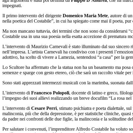
agli argomenti è stata poi definita da
Filippo D’Andrea
, che ha marca
impegnati.
Il primo intervento del dirigente
Domenico Maria Mete
, autore di u
nella poetica del Costabile”, in cui ha spiegato come mai il poeta, pur 
Ma non mancano tuttavia, dei termini che non sono da considerarsi “cont
Costabile usa in una sua poesia nella esatta accezione di prematura mor
L’intervento di Maurizio Carnevali è stato illuminato dal suo sincero
nell’impresa. L’artista Carnevali ha condiviso con i presenti l’emozione 
adottivo, ha scelto di vivere a Lamezia, sentendosi “a casa” per la gent
Lo Scultore ha affermato che la statua non ha un basamento ma posa dire
semenze e sparge con gesto etereo, ciò che sarà un raccolto vitale per i
Sono stati apprezzati intermezzi musicali con la marimba, suonata dal
L’intervento di
Francesco Polopoli
, docente di latino e greco, filolo
l’impegno dei suoi allievi realizzando un breve docufilm “La rosa nel 
L’intervento di
Cesare Perri
, stimato psichiatra e poeta dialettale, su
malinconia, più che della depressione, è per statistiche cliniche, quas
da padre nei confronti delle due figlie, la malinconia e la solitudine
Per salutare i convenuti, l’imprenditore Alfredo Costabile ha voluto s