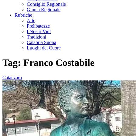
Consiglio Regionale
Giunta Regionale
Rubriche
Arte
Prelibatezze
I Nostri Vini
Tradizioni
Calabria Suona
Luoghi del Cuore
Tag:
Franco Costabile
Catanzaro