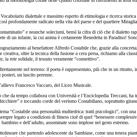
to la metodologia corale delle Quatto Giornate in riferimento ai temi ed 
n Vocabolario dialettale e massimo esperto di etimologia e ricerca storic
così profondamente radicato nella vita del paese e del quartiere Miraglia,
aminatio” e neanche solecismi, bensì la cifra di ciò che il dialetto rapp
te di un infante, la cui anima è certamente Benedetta in Paradiso! Sono s
 ringraziamento al benefattore Alfredo Costabile che, grazie alla conce
creativa, oltre la tecnica della fusione a cera persa, richiamo alla classi
e, la rete solidale, il tessuto veramente “connettivo”.
ttamente nel terreno: il poeta è rappresentato, più che in un ritratto, 
 posteri, un lascito perenne.
l’allievo Francesco Vaccaro, del Liceo Musicale.
go che da tempo collabora con Università e l’Enciclopedia Treccani, ha tra
bicchiere” e toccando corde del verismo Costabiliano, soprattutto girand
l tema “Costabile una personalità multiedrica: tratti psicologici”, con una 
i sempre legato a condizioni di fitness cioè di quel “benessere complessiv
 del bambino e dell’adulto, assommate sono implose nel gesto estremo.
ottolineare che partendo adolescente da Sambiase, come una tenera pianta