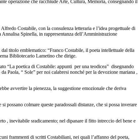
ortante operazione che racchiude Arte, Cultura, Memoria, consegnando il
lfredo Costabile, con la consulenza letteraria e l’idea progettuale di
ra Annalisa Spinella, in rappresentanza dell’Amministrazione
 dal titolo emblematico: “Franco Costabile, il poeta intellettuale della
stema Bibliotecario Lametino che dirige.
ttato “La poetica di Costabile: appunti per una teodicea” disegnando
 da Paola, “ Sole” per noi calabresi nonché per la devozione mariana ,
otrebbe avvertire la pienezza, la suggestione emozionale che deriva
he si possano colmare queste paradossali distanze, che si possa inverare
to , inevitabile sradicamento; nel dipanare il fitto intreccio del bene e
uni frammenti di scritti Costabiliani, nei quali l’affanno del poeta,