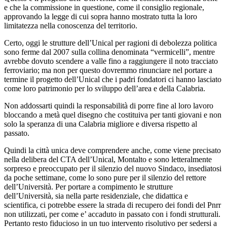
e che la commissione in questione, come il consiglio regionale,
approvando la legge di cui sopra hanno mostrato tutta la loro
limitatezza nella conoscenza del territorio.
Certo, oggi le strutture dell’Unical per ragioni di debolezza politica
sono ferme dal 2007 sulla collina denominata “vermicelli”, mentre
avrebbe dovuto scendere a valle fino a raggiungere il noto tracciato
ferroviario; ma non per questo dovremmo rinunciare nel portare a
termine il progetto dell’Unical che i padri fondatori ci hanno lasciato
come loro patrimonio per lo sviluppo dell’area e della Calabria.
Non addossarti quindi la responsabilità di porre fine al loro lavoro
bloccando a metà quel disegno che costituiva per tanti giovani e non
solo la speranza di una Calabria migliore e diversa rispetto al
passato.
Quindi la città unica deve comprendere anche, come viene precisato
nella delibera del CTA dell’Unical, Montalto e sono letteralmente
sorpreso e preoccupato per il silenzio del nuovo Sindaco, insediatosi
da poche settimane, come lo sono pure per il silenzio del rettore
dell’Università. Per portare a compimento le strutture
dell’Università, sia nella parte residenziale, che didattica e
scientifica, ci potrebbe essere la strada di recupero dei fondi del Pnrr
non utilizzati, per come e’ accaduto in passato con i fondi strutturali.
Pertanto resto fiducioso in un tuo intervento risolutivo per sedersi a