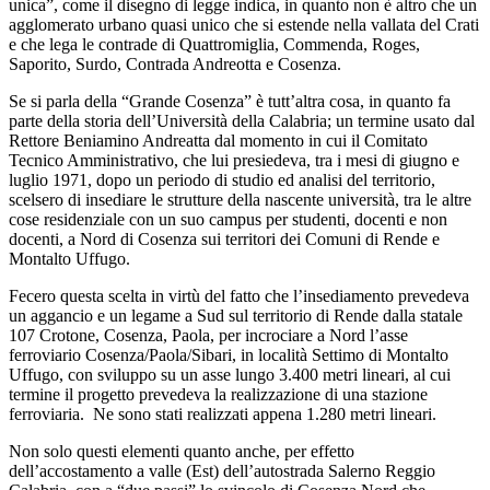
unica”, come il disegno di legge indica, in quanto non è altro che un
agglomerato urbano quasi unico che si estende nella vallata del Crati
e che lega le contrade di Quattromiglia, Commenda, Roges,
Saporito, Surdo, Contrada Andreotta e Cosenza.
Se si parla della “Grande Cosenza” è tutt’altra cosa, in quanto fa
parte della storia dell’Università della Calabria; un termine usato dal
Rettore Beniamino Andreatta dal momento in cui il Comitato
Tecnico Amministrativo, che lui presiedeva, tra i mesi di giugno e
luglio 1971, dopo un periodo di studio ed analisi del territorio,
scelsero di insediare le strutture della nascente università, tra le altre
cose residenziale con un suo campus per studenti, docenti e non
docenti, a Nord di Cosenza sui territori dei Comuni di Rende e
Montalto Uffugo.
Fecero questa scelta in virtù del fatto che l’insediamento prevedeva
un aggancio e un legame a Sud sul territorio di Rende dalla statale
107 Crotone, Cosenza, Paola, per incrociare a Nord l’asse
ferroviario Cosenza/Paola/Sibari, in località Settimo di Montalto
Uffugo, con sviluppo su un asse lungo 3.400 metri lineari, al cui
termine il progetto prevedeva la realizzazione di una stazione
ferroviaria. Ne sono stati realizzati appena 1.280 metri lineari.
Non solo questi elementi quanto anche, per effetto
dell’accostamento a valle (Est) dell’autostrada Salerno Reggio