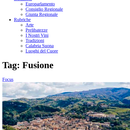
Europarlamento
Consiglio Regionale
Giunta Regionale
Rubriche
Arte
Prelibatezze
I Nostri Vini
Tradizioni
Calabria Suona
Luoghi del Cuore
Tag:
Fusione
Focus