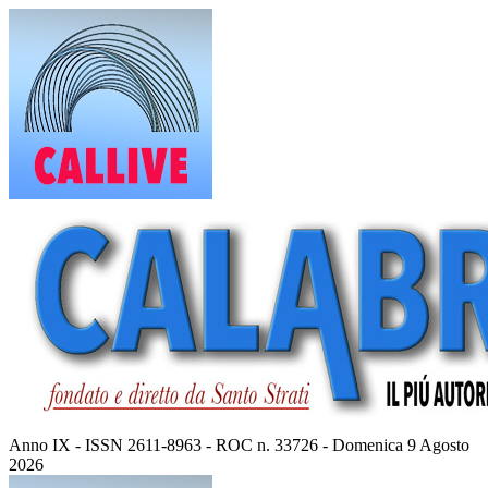
Vai
al
contenuto
Anno IX - ISSN 2611-8963 - ROC n. 33726 - Domenica 9 Agosto
2026