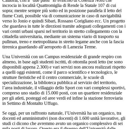
Calabria, con a “due passi” lo svincolo di Cosenza Nord che
incrocia in località Quattromiglia di Rende la Statale 107 di cui
sopra; mentre sempre più sotto ed in posizione parallela il letto del
fiume Crati, possibile via di comunicazione in caso di navigabilità
verso lo Jonio e quindi Sibari, Rossano Corigliano ecc. Un progetto
che guardava in tutte le direzioni tramite adeguati collegamenti con i
vari centri urbani sparsi nel territorio in stretto collegamento con la
cittadella universitaria, mediante un sistema viario di trasporto su
pullman, treno e metropolitana in stretto legame anche con la fascia
tirrenica guardando all’aeroporto di Lamezia Terme.
Una Università con un Campus residenziale di grande respiro con
almeno, in base agli studenti iscritti, di ottomila posti letto (ne sono
disponibili appena 2.300) e vari servizi non ancora realizzati rispetto
a quelli oggi esistenti, come il parco scientifico e tecnologico, le
strutture fieristiche ed il centro commerciale, le scuole di
specializzazione, la biblioteca pubblica al servizio del territorio,
l’area industriale, il villaggio dello Sport con vari complessi sportivi,
compreso uno stadio di 15.000 posti, con un quartiere residenziale
per gli atleti, posteggi ed aree verdi ed infine la stazione ferroviaria
in Settimo di Montalto Uffugo.
Se oggi, per un raffronto naturale, l’Università ha un organico, tra
docenti ed amministrativi (non docenti) di 1.600 unità lavorative, gli
studi ci dicono che avremmo avuto un organico complessivo di sei
mila posti di lavoro. Questo era il disegno dell’Università dalle