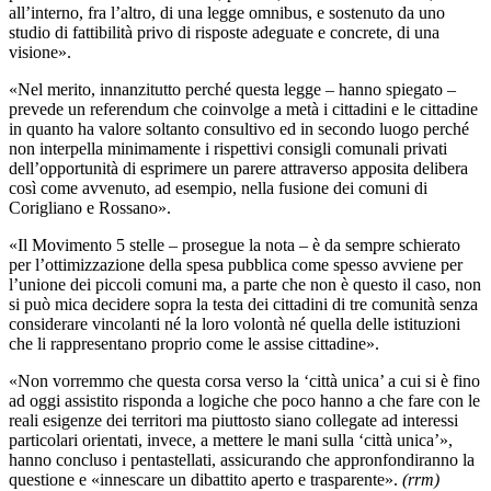
all’interno, fra l’altro, di una legge omnibus, e sostenuto da uno
studio di fattibilità privo di risposte adeguate e concrete, di una
visione».
«Nel merito, innanzitutto perché questa legge – hanno spiegato –
prevede un referendum che coinvolge a metà i cittadini e le cittadine
in quanto ha valore soltanto consultivo ed in secondo luogo perché
non interpella minimamente i rispettivi consigli comunali privati
dell’opportunità di esprimere un parere attraverso apposita delibera
così come avvenuto, ad esempio, nella fusione dei comuni di
Corigliano e Rossano».
«Il Movimento 5 stelle – prosegue la nota – è da sempre schierato
per l’ottimizzazione della spesa pubblica come spesso avviene per
l’unione dei piccoli comuni ma, a parte che non è questo il caso, non
si può mica decidere sopra la testa dei cittadini di tre comunità senza
considerare vincolanti né la loro volontà né quella delle istituzioni
che li rappresentano proprio come le assise cittadine».
«Non vorremmo che questa corsa verso la ‘città unica’ a cui si è fino
ad oggi assistito risponda a logiche che poco hanno a che fare con le
reali esigenze dei territori ma piuttosto siano collegate ad interessi
particolari orientati, invece, a mettere le mani sulla ‘città unica’»,
hanno concluso i pentastellati, assicurando che appronfondiranno la
questione e «innescare un dibattito aperto e trasparente».
(rrm)