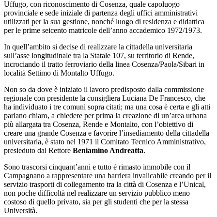
Uffugo, con riconoscimento di Cosenza, quale capoluogo
provinciale e sede iniziale di partenza degli uffici amministrativi
utilizzati per la sua gestione, nonché luogo di residenza e didattica
per le prime seicento matricole dell’anno accademico 1972/1973.
In quell’ambito si decise di realizzare la cittadella universitaria
sull’asse longitudinale tra la Statale 107, su territorio di Rende,
incrociando il tratto ferroviario della linea Cosenza/Paola/Sibari in
località Settimo di Montalto Uffugo.
Non so da dove è iniziato il lavoro predisposto dalla commissione
regionale con presidente la consigliera Luciana De Francesco, che
ha individuato i tre comuni sopra citati; ma una cosa è certa e gli atti
parlano chiaro, a chiedere per prima la creazione di un’area urbana
più allargata tra Cosenza, Rende e Montalto, con l’obiettivo di
creare una grande Cosenza e favorire l’insediamento della cittadella
universitaria, è stato nel 1971 il Comitato Tecnico Amministrativo,
presieduto dal Rettore
Beniamino Andreatta
.
Sono trascorsi cinquant’anni e tutto è rimasto immobile con il
Campagnano a rappresentare una barriera invalicabile creando per il
servizio trasporti di collegamento tra la città di Cosenza e l’Unical,
non poche difficoltà nel realizzare un servizio pubblico meno
costoso di quello privato, sia per gli studenti che per la stessa
Università.