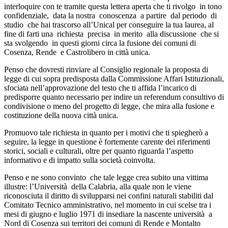
interloquire con te tramite questa lettera aperta che ti rivolgo
in tono
confidenziale,
data la nostra
conoscenza
a partire
dal periodo
di
studio
che hai trascorso all’Unical per conseguire la tua laurea, al
fine di farti una
richiesta
precisa
in merito
alla discussione
che si
sta svolgendo
in questi giorni circa la fusione dei comuni di
Cosenza, Rende
e Castrolibero in città unica.
Penso che dovresti rinviare al Consiglio regionale la proposta di
legge di cui sopra predisposta dalla Commissione Affari Istituzionali,
sfociata nell’approvazione del testo che ti affida l’incarico di
predisporre quanto necessario per indire un referendum consultivo di
condivisione o meno del progetto di legge, che mira alla fusione e
costituzione della nuova città unica.
Promuovo tale richiesta in quanto per i motivi che ti spiegherò a
seguire, la legge in questione è fortemente carente dei riferimenti
storici, sociali e culturali, oltre per quanto riguarda l’aspetto
informativo e di impatto sulla società coinvolta.
Penso e ne sono convinto
che tale legge crea subito una vittima
illustre: l’Università
della Calabria, alla quale non le viene
riconosciuta il diritto di svilupparsi nei confini naturali stabiliti dal
Comitato Tecnico amministrativo, nel momento in cui scelse tra i
mesi di giugno e luglio 1971 di insediare la nascente università
a
Nord di Cosenza sui territori dei comuni di Rende e Montalto