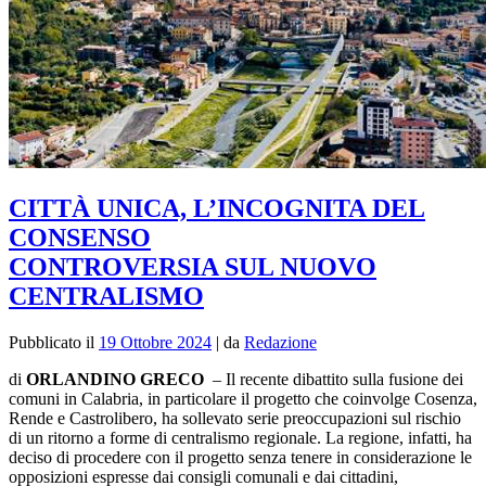
CITTÀ UNICA, L’INCOGNITA DEL
CONSENSO
CONTROVERSIA SUL NUOVO
CENTRALISMO
Pubblicato il
19 Ottobre 2024
|
da
Redazione
di
ORLANDINO GRECO
– Il recente dibattito sulla fusione dei
comuni in Calabria, in particolare il progetto che coinvolge Cosenza,
Rende e Castrolibero, ha sollevato serie preoccupazioni sul rischio
di un ritorno a forme di centralismo regionale. La regione, infatti, ha
deciso di procedere con il progetto senza tenere in considerazione le
opposizioni espresse dai consigli comunali e dai cittadini,