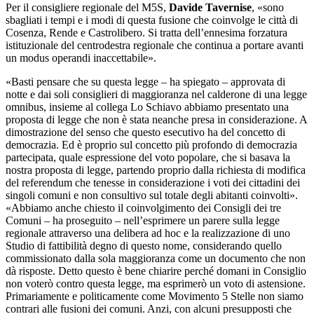
Per il consigliere regionale del M5S,
Davide Tavernise
, «sono
sbagliati i tempi e i modi di questa fusione che coinvolge le città di
Cosenza, Rende e Castrolibero. Si tratta dell’ennesima forzatura
istituzionale del centrodestra regionale che continua a portare avanti
un modus operandi inaccettabile».
«Basti pensare che su questa legge – ha spiegato – approvata di
notte e dai soli consiglieri di maggioranza nel calderone di una legge
omnibus, insieme al collega Lo Schiavo abbiamo presentato una
proposta di legge che non è stata neanche presa in considerazione. A
dimostrazione del senso che questo esecutivo ha del concetto di
democrazia. Ed è proprio sul concetto più profondo di democrazia
partecipata, quale espressione del voto popolare, che si basava la
nostra proposta di legge, partendo proprio dalla richiesta di modifica
del referendum che tenesse in considerazione i voti dei cittadini dei
singoli comuni e non consultivo sul totale degli abitanti coinvolti».
«Abbiamo anche chiesto il coinvolgimento dei Consigli dei tre
Comuni – ha proseguito – nell’esprimere un parere sulla legge
regionale attraverso una delibera ad hoc e la realizzazione di uno
Studio di fattibilità degno di questo nome, considerando quello
commissionato dalla sola maggioranza come un documento che non
dà risposte. Detto questo è bene chiarire perché domani in Consiglio
non voterò contro questa legge, ma esprimerò un voto di astensione.
Primariamente e politicamente come Movimento 5 Stelle non siamo
contrari alle fusioni dei comuni. Anzi, con alcuni presupposti che