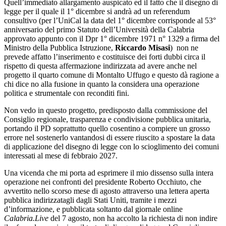
Quell’immediato allargamento auspicato ed il fatto che il disegno di
legge per il quale il 1° dicembre si andrà ad un referendum
consultivo (per l’UniCal la data del 1° dicembre corrisponde al 53°
anniversario del primo Statuto dell’Università della Calabria
approvato appunto con il Dpr 1° dicembre 1971 n° 1329 a firma del
Ministro della Pubblica Istruzione,
Riccardo Misasi
) non ne
prevede affatto l’inserimento e costituisce dei forti dubbi circa il
rispetto di questa affermazione indirizzata ad avere anche nel
progetto il quarto comune di Montalto Uffugo e questo dà ragione a
chi dice no alla fusione in quanto la considera una operazione
politica e strumentale con reconditi fini.
Non vedo in questo progetto, predisposto dalla commissione del
Consiglio regionale, trasparenza e condivisione pubblica unitaria,
portando il PD soprattutto quello cosentino a compiere un grosso
errore nel sostenerlo vantandosi di essere riuscito a spostare la data
di applicazione del disegno di legge con lo scioglimento dei comuni
interessati al mese di febbraio 2027.
Una vicenda che mi porta ad esprimere il mio dissenso sulla intera
operazione nei confronti del presidente Roberto Occhiuto, che
avvertito nello scorso mese di agosto attraverso una lettera aperta
pubblica indirizzatagli dagli Stati Uniti, tramite i mezzi
d’informazione, e pubblicata soltanto dal giornale online
Calabria.Live
del 7 agosto, non ha accolto la richiesta di non indire