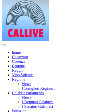
home
Catanzaro
Cosenza
Crotone
Reggio
Vibo Valentia
Regione
News
Consiglieri Regionali
Calabria parlamento
News
I Deputati Calabresi
I Senatori Calabresi
Istituzioni