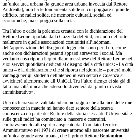
un’unica area urbana (la grande area urbana invocata dal Rettore
Andreatta), non ha le fondamenta solide su cui poggiare il grande
edificio, né radici solide, né memorie culturali, sociali ed
economiche, ma si poggia sulla creta.
Tra l’altro è calda la polemica creatasi con la dichiarazione del
Rettore Leone riportata dalla Gazzetta del Sud, creando del forte
malumore in quelle associazioni costituitisi all’indomani
dell’approvazione del disegno di legge che sono per il no, come
anche con dichiarazioni pesanti apparsi attraverso i social. Ma
vediamo cosa riporta il quotidiano messinese del Rettore Leone nei
suoi servizi quotidiani dedicati al disegno della città unica: «La città
unica – è la dichiarazione che si riporta nel giornale – porterà molti
vantaggi per gli studenti dell’ateneo in vari settori e Cosenza si
avvicinerà ulteriormente all’UniCal. Tra l’altro ritengo ci sia già di
fatto una città unica che adesso lo diventerà dal punto di vista
amministrativo».
Una dichiarazione valutata ad ampio raggio che alla luce delle mie
conoscenze in materia mi hanno dato sentore della scarsa
conoscenza da parte del Rettore della storia stessa dell’Università e
sulle quali radici ha cominciato a nascere e costruirsi,
contravvenendo allo spirito auspicato dal Comitato Tecnico
Amministrativo nel 1971 di creare attorno alla nascente università
un’unica grande area urbana, che il primo Rettore
Beniamino