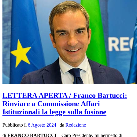
LETTERA APERTA / Franco Bartucci:
Rinviare a Commissione Affari
Istituzionali la legge sulla fusione
Pubblicato il
6 Agosto 2024
|
da
Redazione
di
FRANCO BARTUCCI
– Caro Presidente, mi permetto di