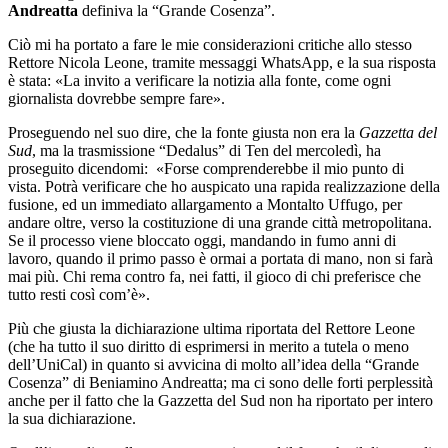
Andreatta
definiva la “Grande Cosenza”.
Ciò mi ha portato a fare le mie considerazioni critiche allo stesso
Rettore Nicola Leone, tramite messaggi WhatsApp, e la sua risposta
è stata: «La invito a verificare la notizia alla fonte, come ogni
giornalista dovrebbe sempre fare».
Proseguendo nel suo dire, che la fonte giusta non era la
Gazzetta del
Sud
, ma la trasmissione “Dedalus” di Ten del mercoledì, ha
proseguito dicendomi: «Forse comprenderebbe il mio punto di
vista. Potrà verificare che ho auspicato una rapida realizzazione della
fusione, ed un immediato allargamento a Montalto Uffugo, per
andare oltre, verso la costituzione di una grande città metropolitana.
Se il processo viene bloccato oggi, mandando in fumo anni di
lavoro, quando il primo passo è ormai a portata di mano, non si farà
mai più. Chi rema contro fa, nei fatti, il gioco di chi preferisce che
tutto resti così com’è».
Più che giusta la dichiarazione ultima riportata del Rettore Leone
(che ha tutto il suo diritto di esprimersi in merito a tutela o meno
dell’UniCal) in quanto si avvicina di molto all’idea della “Grande
Cosenza” di Beniamino Andreatta; ma ci sono delle forti perplessità
anche per il fatto che la Gazzetta del Sud non ha riportato per intero
la sua dichiarazione.