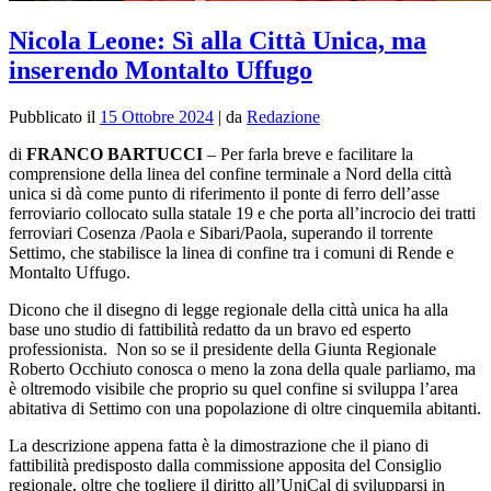
Nicola Leone: Sì alla Città Unica, ma
inserendo Montalto Uffugo
Pubblicato il
15 Ottobre 2024
|
da
Redazione
di
FRANCO BARTUCCI
–
Per farla breve e facilitare la
comprensione della linea del confine terminale a Nord della città
unica si dà come punto di riferimento il ponte di ferro dell’asse
ferroviario collocato sulla statale 19 e che porta all’incrocio dei tratti
ferroviari Cosenza /Paola e Sibari/Paola, superando il torrente
Settimo, che stabilisce la linea di confine tra i comuni di Rende e
Montalto Uffugo.
Dicono che il disegno di legge regionale della città unica ha alla
base uno studio di fattibilità redatto da un bravo ed esperto
professionista. Non so se il presidente della Giunta Regionale
Roberto Occhiuto conosca o meno la zona della quale parliamo, ma
è oltremodo visibile che proprio su quel confine si sviluppa l’area
abitativa di Settimo con una popolazione di oltre cinquemila abitanti.
La descrizione appena fatta è la dimostrazione che il piano di
fattibilità predisposto dalla commissione apposita del Consiglio
regionale, oltre che togliere il diritto all’UniCal di svilupparsi in