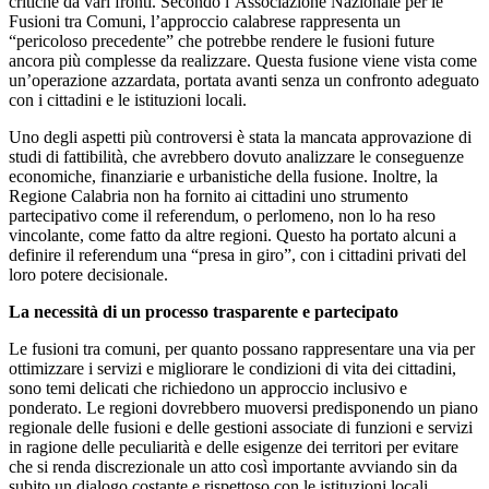
critiche da vari fronti. Secondo l’Associazione Nazionale per le
Fusioni tra Comuni, l’approccio calabrese rappresenta un
“pericoloso precedente” che potrebbe rendere le fusioni future
ancora più complesse da realizzare. Questa fusione viene vista come
un’operazione azzardata, portata avanti senza un confronto adeguato
con i cittadini e le istituzioni locali.
Uno degli aspetti più controversi è stata la mancata approvazione di
studi di fattibilità, che avrebbero dovuto analizzare le conseguenze
economiche, finanziarie e urbanistiche della fusione. Inoltre, la
Regione Calabria non ha fornito ai cittadini uno strumento
partecipativo come il referendum, o perlomeno, non lo ha reso
vincolante, come fatto da altre regioni. Questo ha portato alcuni a
definire il referendum una “presa in giro”, con i cittadini privati del
loro potere decisionale.
La necessità di un processo trasparente e partecipato
Le fusioni tra comuni, per quanto possano rappresentare una via per
ottimizzare i servizi e migliorare le condizioni di vita dei cittadini,
sono temi delicati che richiedono un approccio inclusivo e
ponderato. Le regioni dovrebbero muoversi predisponendo un piano
regionale delle fusioni e delle gestioni associate di funzioni e servizi
in ragione delle peculiarità e delle esigenze dei territori per evitare
che si renda discrezionale un atto così importante avviando sin da
subito un dialogo costante e rispettoso con le istituzioni locali