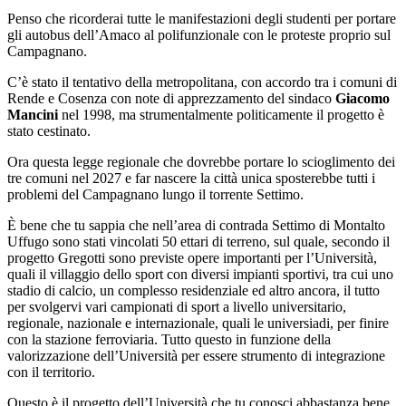
Penso che ricorderai tutte le manifestazioni degli studenti per portare
gli autobus dell’Amaco al polifunzionale con le proteste proprio sul
Campagnano.
C’è stato il tentativo della metropolitana, con accordo tra i comuni di
Rende e Cosenza con note di apprezzamento del sindaco
Giacomo
Mancini
nel 1998, ma strumentalmente politicamente il progetto è
stato cestinato.
Ora questa legge regionale che dovrebbe portare lo scioglimento dei
tre comuni nel 2027 e far nascere la città unica sposterebbe tutti i
problemi del Campagnano lungo il torrente Settimo.
È bene che tu sappia che nell’area di contrada Settimo di Montalto
Uffugo sono stati vincolati 50 ettari di terreno, sul quale, secondo il
progetto Gregotti sono previste opere importanti per l’Università,
quali il villaggio dello sport con diversi impianti sportivi, tra cui uno
stadio di calcio, un complesso residenziale ed altro ancora, il tutto
per svolgervi vari campionati di sport a livello universitario,
regionale, nazionale e internazionale, quali le universiadi, per finire
con la stazione ferroviaria. Tutto questo in funzione della
valorizzazione dell’Università per essere strumento di integrazione
con il territorio.
Questo è il progetto dell’Università che tu conosci abbastanza bene