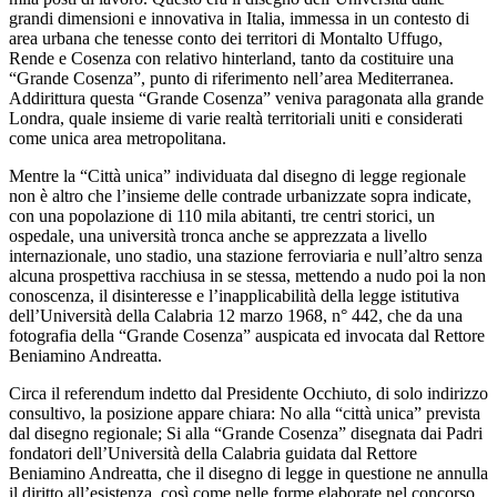
grandi dimensioni e innovativa in Italia, immessa in un contesto di
area urbana che tenesse conto dei territori di Montalto Uffugo,
Rende e Cosenza con relativo hinterland, tanto da costituire una
“Grande Cosenza”, punto di riferimento nell’area Mediterranea.
Addirittura questa “Grande Cosenza” veniva paragonata alla grande
Londra, quale insieme di varie realtà territoriali uniti e considerati
come unica area metropolitana.
Mentre la “Città unica” individuata dal disegno di legge regionale
non è altro che l’insieme delle contrade urbanizzate sopra indicate,
con una popolazione di 110 mila abitanti, tre centri storici, un
ospedale, una università tronca anche se apprezzata a livello
internazionale, uno stadio, una stazione ferroviaria e null’altro senza
alcuna prospettiva racchiusa in se stessa, mettendo a nudo poi la non
conoscenza, il disinteresse e l’inapplicabilità della legge istitutiva
dell’Università della Calabria 12 marzo 1968, n° 442, che da una
fotografia della “Grande Cosenza” auspicata ed invocata dal Rettore
Beniamino Andreatta.
Circa il referendum indetto dal Presidente Occhiuto, di solo indirizzo
consultivo, la posizione appare chiara: No alla “città unica” prevista
dal disegno regionale; Si alla “Grande Cosenza” disegnata dai Padri
fondatori dell’Università della Calabria guidata dal Rettore
Beniamino Andreatta, che il disegno di legge in questione ne annulla
il diritto all’esistenza, così come nelle forme elaborate nel concorso