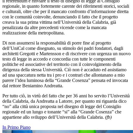
il referendum e rinviare il testo di disegno di legge al Consiglio
regionale, in quanto fortemente carente dei riferimenti storici, sociali
e culturali, oltre che per il mancato confronto d’informazione diretta
con le comunità coinvolte, denunciando il fatto che il progetto
creava la sua prima vittima nell’Università della Calabria, già
penalizzata da altre precedenti vicende come la mancata
realizzazione della metropolitana.
Di non assumersi la responsabilità di porre fine al progetto
dell’UniCal come disegnato, su stimolo dei padri fondatori, dagli
architetti Gregotti e Martensson e di riscrivere con urgenza un nuovo
testo di legge in accordo e concordia con tutte le componenti
politiche ed associative del territorio con il coinvolgimento della
dirigenza della stessa Università. Ciò non è accaduto ed assistiamo
ad una spaccatura netta tra i pro e i contrari che allontanano a mio
parere l’idea luminosa della “Grande Cosenza” pensata ed invocata
dal rettore Beniamino Andreatta.
Per tutto ciò, in virtù del fatto che per 36 anni ho servito l’Università
della Calabria, da Andreatta a Latorre, per quanto mi riguarda dico
“no” alla città unica proposta nel disegno di legge del Consiglio
regionale ed un lungo e tonante “si” alla “Grande Cosenza” che
appartiene allo sviluppo dell’Università della Calabria.
(fb)
In Primo Piano