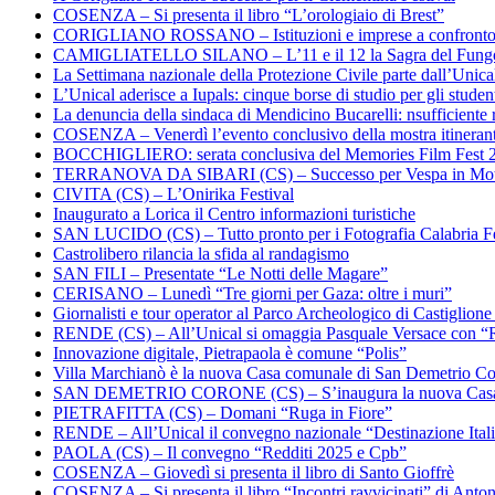
COSENZA – Si presenta il libro “L’orologiaio di Brest”
CORIGLIANO ROSSANO – Istituzioni e imprese a confronto su
CAMIGLIATELLO SILANO – L’11 e il 12 la Sagra del Fung
La Settimana nazionale della Protezione Civile parte dall’Unica
L’Unical aderisce a Iupals: cinque borse di studio per gli student
La denuncia della sindaca di Mendicino Bucarelli: nsufficiente r
COSENZA – Venerdì l’evento conclusivo della mostra itineran
BOCCHIGLIERO: serata conclusiva del Memories Film Fest 
TERRANOVA DA SIBARI (CS) – Successo per Vespa in Mo
CIVITA (CS) – L’Onirika Festival
Inaugurato a Lorica il Centro informazioni turistiche
SAN LUCIDO (CS) – Tutto pronto per i Fotografia Calabria Fe
Castrolibero rilancia la sfida al randagismo
SAN FILI – Presentate “Le Notti delle Magare”
CERISANO – Lunedì “Tre giorni per Gaza: oltre i muri”
Giornalisti e tour operator al Parco Archeologico di Castiglion
RENDE (CS) – All’Unical si omaggia Pasquale Versace con “
Innovazione digitale, Pietrapaola è comune “Polis”
Villa Marchianò è la nuova Casa comunale di San Demetrio C
SAN DEMETRIO CORONE (CS) – S’inaugura la nuova Cas
PIETRAFITTA (CS) – Domani “Ruga in Fiore”
RENDE – All’Unical il convegno nazionale “Destinazione Ital
PAOLA (CS) – Il convegno “Redditi 2025 e Cpb”
COSENZA – Giovedì si presenta il libro di Santo Gioffrè
COSENZA – Si presenta il libro “Incontri ravvicinati” di Ant