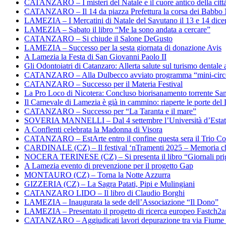
CATANZARO – I misteri del Natale e il cuore antico della citt
CATANZARO – Il 14 da piazza Prefettura la corsa dei Babbo 
LAMEZIA – I Mercatini di Natale del Savutano il 13 e 14 dic
LAMEZIA – Sabato il libro “Me la sono andata a cercare”
CATANZARO – Si chiude il Salone DeGusto
LAMEZIA – Successo per la sesta giornata di donazione Avis
A Lamezia la Festa di San Giovanni Paolo II
Gli Odontoiatri di Catanzaro: Allerta salute sul turismo dentale a
CATANZARO – Alla Dulbecco avviato programma “mini-circol
CATANZARO – Successo per il Materia Festival
La Pro Loco di Nicotera: Concluso biorisanamento torrente Sa
Il Carnevale di Lamezia è già in cammino: riaperte le porte del 
CATANZARO – Successo per “La Taranta e il mare”
SOVERIA MANNELLI – Dal 4 settembre l’Università d’Estate 
A Conflenti celebrata la Madonna di Visora
CATANZARO – EstArte entro il confine questa sera il Trio Co
CARDINALE (CZ) – Il festival ‘nTramenti 2025 – Memoria c
NOCERA TERINESE (CZ) – Si presenta il libro “Giornali prig
A Lamezia evento di prevenzione per il progetto Gap
MONTAURO (CZ) – Torna la Notte Azzurra
GIZZERIA (CZ) – La Sagra Patati, Pipi e Mulingiani
CATANZARO LIDO – Il libro di Claudio Borghi
LAMEZIA – Inaugurata la sede dell’Associazione “Il Dono”
LAMEZIA – Presentato il progetto di ricerca europeo Fastch2
CATANZARO – Aggiudicati lavori depurazione tra via Fiume