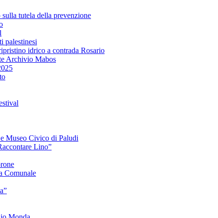
lla tutela della prevenzione
o
l
i palestinesi
ipristino idrico a contrada Rosario
te Archivio Mabos
2025
to
stival
e e Museo Civico di Paludi
Raccontare Lino”
orone
a Comunale
ia”
onio Monda