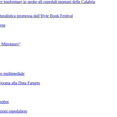
 trasformare in spoke gli ospedali montani della Calabria
turalistica promossa dall’Hyle Book Festival
rne
l Minotauro”
eo multimediale
rana alla Diga Farneto
embre
ioni ospedaliere