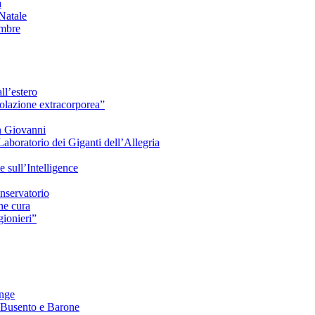
à
Natale
embre
ll’estero
azione extracorporea”
n Giovanni
Laboratorio dei Giganti dell’Allegria
sull’Intelligence
nservatorio
he cura
ionieri”
ange
 Busento e Barone