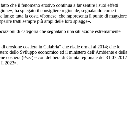
atto che il fenomeno erosivo continua a far sentire i suoi effetti
 regione», ha spiegato il consigliere regionale, segnalando come i
e lungo tutta la costa vibonese, che rappresenta il punto di maggiore
arire tratti sempre più ampi delle loro spiagge».
ssociazioni di categoria che segnalano una situazione estremamente
di erosione costiera in Calabria” che risale ormai al 2014; che le
istero dello Sviluppo economico ed il ministero dell’Ambiente e della
sione costiera (Psec) e con delibera di Giunta regionale del 31.07.2017
 il 2023».