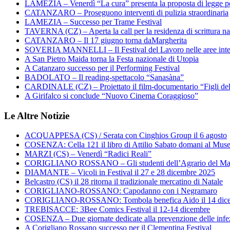
LAMEZIA – Venerdì “La cura” presenta la proposta di legge per
CATANZARO – Proseguono interventi di pulizia straordinaria
LAMEZIA – Successo per Trame Festival
TAVERNA (CZ) – Aperta la call per la residenza di scrittura na
CATANZARO – Il 17 giugno torna daMargherita
SOVERIA MANNELLI – Il Festival del Lavoro nelle aree inte
A San Pietro Maida torna la Festa nazionale di Utopia
A Catanzaro successo per il Performing Festival
BADOLATO – Il reading-spettacolo “Sanasàna”
CARDINALE (CZ) – Proiettato il film-documentario “Figli de
A Girifalco si conclude “Nuovo Cinema Coraggioso”
Le Altre Notizie
ACQUAPPESA (CS) / Serata con Cinghios Group il 6 agosto
COSENZA: Cella 121 il libro di Attilio Sabato domani al Mus
MARZI (CS) – Venerdì “Radici Reali”
CORIGLIANO ROSSANO – Gli studenti dell’Agrario del Majo
DIAMANTE – Vicoli in Festival il 27 e 28 dicembre 2025
Belcastro (CS) il 28 ritorna il tradizionale mercatino di Natale
CORIGLIANO-ROSSANO: Capodanno con i Negramaro
CORIGLIANO-ROSSANO: Tombola benefica Aido il 14 dic
TREBISACCE: 3Bee Comics Festival il 12-14 dicembre
COSENZA – Due giornate dedicate alla prevenzione delle infez
A Corigliano Rossano successo per il Clementina Festival