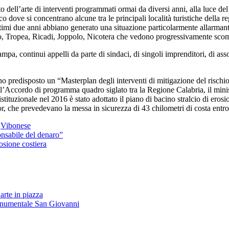
 dell’arte di interventi programmati ormai da diversi anni, alla luce del f
nico dove si concentrano alcune tra le principali località turistiche della
ultimi due anni abbiano generato una situazione particolarmente allarmant
o, Tropea, Ricadi, Joppolo, Nicotera che vedono progressivamente scomp
mpa, continui appelli da parte di sindaci, di singoli imprenditori, di a
 predisposto un “Masterplan degli interventi di mitigazione del rischio 
dell’Accordo di programma quadro siglato tra la Regione Calabria, il min
 istituzionale nel 2016 è stato adottato il piano di bacino stralcio di ero
 Por, che prevedevano la messa in sicurezza di 43 chilometri di costa entro
,
Vibonese
sabile del denaro”
osione costiera
arte in piazza
onumentale San Giovanni