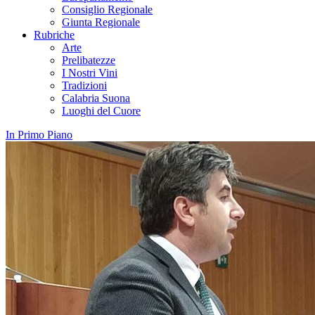
Consiglio Regionale
Giunta Regionale
Rubriche
Arte
Prelibatezze
I Nostri Vini
Tradizioni
Calabria Suona
Luoghi del Cuore
In Primo Piano