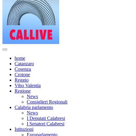
home
Catanzaro
Cosenza
Crotone
Reggio
Vibo Valentia
Regione
News
Consiglieri Regionali
Calabria parlamento
News
I Deputati Calabresi
I Senatori Calabresi
Istituzioni
Europarlamento