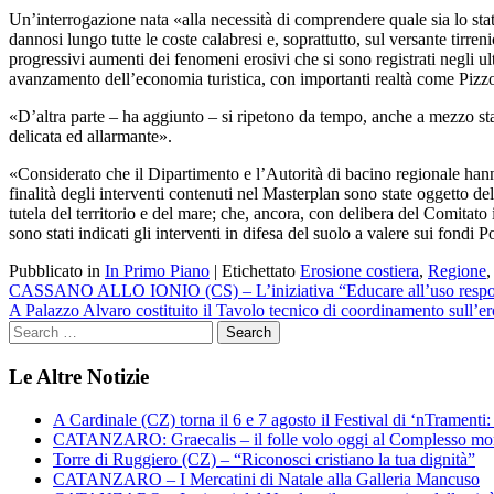
Un’interrogazione nata «alla necessità di comprendere quale sia lo stato
dannosi lungo tutte le coste calabresi e, soprattutto, sul versante tirre
progressivi aumenti dei fenomeni erosivi che si sono registrati negli 
avanzamento dell’economia turistica, con importanti realtà come Pizz
«D’altra parte – ha aggiunto – si ripetono da tempo, anche a mezzo sta
delicata ed allarmante».
«Considerato che il Dipartimento e l’Autorità di bacino regionale hanno
finalità degli interventi contenuti nel Masterplan sono state oggetto 
tutela del territorio e del mare; che, ancora, con delibera del Comitato
sono stati indicati gli interventi in difesa del suolo a valere sui fondi
Pubblicato in
In Primo Piano
|
Etichettato
Erosione costiera
,
Regione
Navigazione
CASSANO ALLO IONIO (CS) – L’iniziativa “Educare all’uso respon
A Palazzo Alvaro costituito il Tavolo tecnico di coordinamento sull’er
articoli
Le Altre Notizie
A Cardinale (CZ) torna il 6 e 7 agosto il Festival di ‘nTramenti: 
CATANZARO: Graecalis – il folle volo oggi al Complesso m
Torre di Ruggiero (CZ) – “Riconosci cristiano la tua dignità”
CATANZARO – I Mercatini di Natale alla Galleria Mancuso