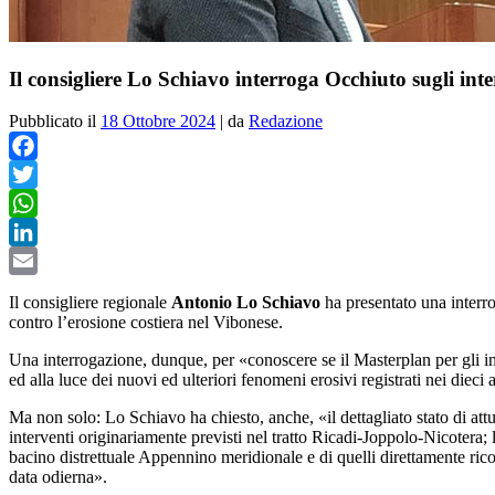
Il consigliere Lo Schiavo interroga Occhiuto sugli inte
Pubblicato il
18 Ottobre 2024
|
da
Redazione
Facebook
Twitter
WhatsApp
LinkedIn
Email
Il consigliere regionale
Antonio Lo Schiavo
ha presentato una interro
contro l’erosione costiera nel Vibonese.
Una interrogazione, dunque, per «conoscere se il Masterplan per gli inter
ed alla luce dei nuovi ed ulteriori fenomeni erosivi registrati nei dieci
Ma non solo: Lo Schiavo ha chiesto, anche, «il dettagliato stato di attu
interventi originariamente previsti nel tratto Ricadi-Joppolo-Nicotera;
bacino distrettuale Appennino meridionale e di quelli direttamente rico
data odierna».