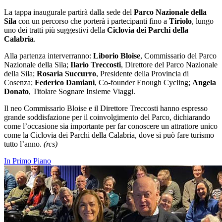
La tappa inaugurale partirà dalla sede del
Parco Nazionale della
Sila
con un percorso che porterà i partecipanti fino a
Tiriolo
, lungo
uno dei tratti più suggestivi della
Ciclovia dei Parchi della
Calabria
.
Alla partenza interverranno:
Liborio Bloise
, Commissario del Parco
Nazionale della Sila;
Ilario Treccosti
, Direttore del Parco Nazionale
della Sila;
Rosaria Succurro
, Presidente della Provincia di
Cosenza;
Federico Damiani
, Co-founder Enough Cycling;
Angela
Donato
, Titolare Sognare Insieme Viaggi.
Il neo Commissario Bloise e il Direttore Treccosti hanno espresso
grande soddisfazione per il coinvolgimento del Parco, dichiarando
come l’occasione sia importante per far conoscere un attrattore unico
come la Ciclovia dei Parchi della Calabria, dove si può fare turismo
tutto l’anno.
(rcs)
In Primo Piano