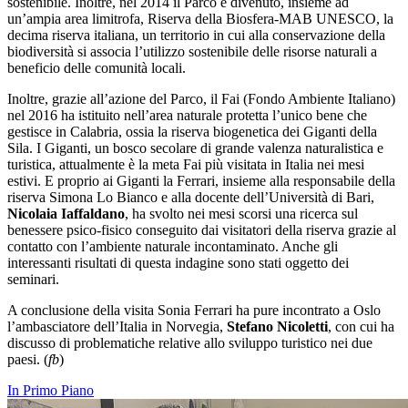
sostenibile. Inoltre, nel 2014 il Parco è divenuto, insieme ad
un’ampia area limitrofa, Riserva della Biosfera-MAB UNESCO, la
decima riserva italiana, un territorio in cui alla conservazione della
biodiversità si associa l’utilizzo sostenibile delle risorse naturali a
beneficio delle comunità locali.
Inoltre, grazie all’azione del Parco, il Fai (Fondo Ambiente Italiano)
nel 2016 ha istituito nell’area naturale protetta l’unico bene che
gestisce in Calabria, ossia la riserva biogenetica dei Giganti della
Sila. I Giganti, un bosco secolare di grande valenza naturalistica e
turistica, attualmente è la meta Fai più visitata in Italia nei mesi
estivi. E proprio ai Giganti la Ferrari, insieme alla responsabile della
riserva Simona Lo Bianco e alla docente dell’Università di Bari,
Nicolaia Iaffaldano
, ha svolto nei mesi scorsi una ricerca sul
benessere psico-fisico conseguito dai visitatori della riserva grazie al
contatto con l’ambiente naturale incontaminato. Anche gli
interessanti risultati di questa indagine sono stati oggetto dei
seminari.
A conclusione della visita Sonia Ferrari ha pure incontrato a Oslo
l’ambasciatore dell’Italia in Norvegia,
Stefano Nicoletti
, con cui ha
discusso di problematiche relative allo sviluppo turistico nei due
paesi. (
fb
)
In Primo Piano