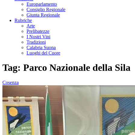
Europarlamento
Consiglio Regionale
Giunta Regionale
Rubriche
Arte
Prelibatezze
I Nostri Vini
Tradizioni
Calabria Suona
Luoghi del Cuore
Tag:
Parco Nazionale della Sila
Cosenza