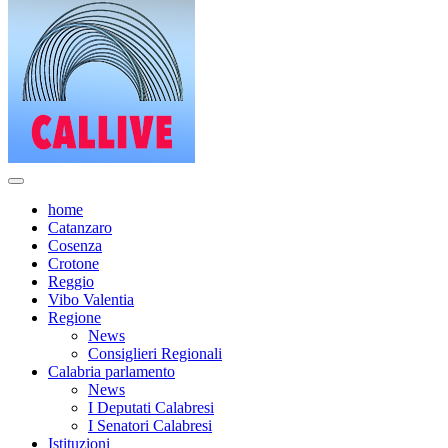
home
Catanzaro
Cosenza
Crotone
Reggio
Vibo Valentia
Regione
News
Consiglieri Regionali
Calabria parlamento
News
I Deputati Calabresi
I Senatori Calabresi
Istituzioni