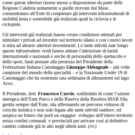
come queste ulteriori risorse messe a disposizione da parte delle
Regione Calabria unitamente a quelle ricevute dal Mase,
consentiranno all’Ente di completare gli interventi infrastrutturali di
mobilità lenta e sostenibile già realizzati quali la ciclovia e le
ciclopiste.
Gli interventi già realizzati hanno creato condizioni ottimali per
stimolare i privati ad investire sul territorio silano e con i nuovi lavori
si mira ad attrarre ulteriori investimenti. Le tante attività nate lungo
queste
infrastrutture verdi
hanno attirato l’attenzione di turisti
internazionali e nazionali e anche di personalità dello spettacolo e
dello sport, basti pensare alla presenza del Presidente della
Federazione Italiana Canottaggio
Giuseppe Abbagnale
– più volte
campione del mondo della specialità – e la Nazionale Under 19 di
Canottaggio che ha sostenuto una settimana di allenamenti sul lago
Arvo.
Il Presidente, dott.
Francesco Curcio
, soddisfatto di come l’azione
sinergica dell’Ente Parco e della Riserva della Biosfera MAB Sila,
gestita sempre dall’Ente, stia affermando un percorso virtuoso di
crescita turistica e non solo legata alle tante
attività outdoor
, ed
auspica un futuro che porti un maggior sviluppo dell’intero territorio
senza confini comunali e provinciali per arrivare così al definitivo
cambio culturale già in atto negli ultimi anni.
(rrc)