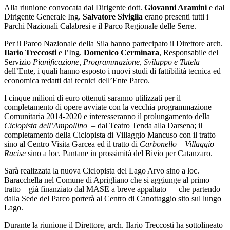
Alla riunione convocata dal Dirigente dott.
Giovanni Aramini
e dal
Dirigente Generale Ing.
Salvatore Siviglia
erano presenti tutti i
Parchi Nazionali Calabresi e il Parco Regionale delle Serre.
Per il Parco Nazionale della Sila hanno partecipato il Direttore arch.
Ilario Treccosti
e l’Ing.
Domenico Cerminara
, Responsabile del
Servizio
Pianificazione, Programmazione, Sviluppo e Tutela
dell’Ente, i quali hanno esposto i nuovi studi di fattibilità tecnica ed
economica redatti dai tecnici dell’Ente Parco.
I cinque milioni di euro ottenuti saranno utilizzati per il
completamento di opere avviate con la vecchia programmazione
Comunitaria 2014-2020 e interesseranno il prolungamento della
Ciclopista dell’Ampollino
– dal Teatro Tenda alla Darsena; il
completamento della Ciclopista di Villaggio Mancuso con il tratto
sino al Centro Visita Garcea ed il tratto di
Carbonello
–
Villaggio
Racise
sino a loc. Pantane in prossimità del Bivio per Catanzaro.
Sarà realizzata la nuova Ciclopista del Lago Arvo sino a loc.
Baracchella nel Comune di Aprigliano che si aggiunge al primo
tratto – già finanziato dal MASE a breve appaltato – che partendo
dalla Sede del Parco porterà al Centro di Canottaggio sito sul lungo
Lago.
Durante la riunione il Direttore, arch. Ilario Treccosti ha sottolineato