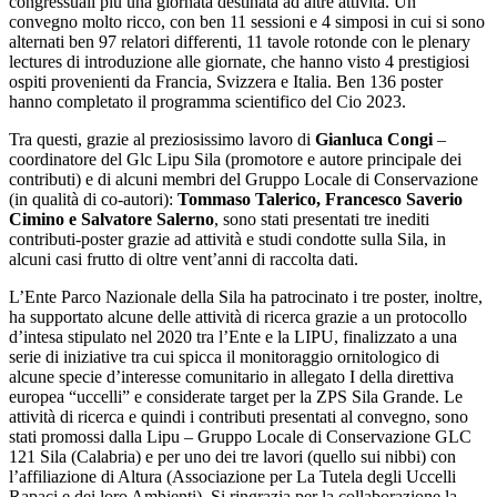
congressuali più una giornata destinata ad altre attività. Un
convegno molto ricco, con ben 11 sessioni e 4 simposi in cui si sono
alternati ben 97 relatori differenti, 11 tavole rotonde con le plenary
lectures di introduzione alle giornate, che hanno visto 4 prestigiosi
ospiti provenienti da Francia, Svizzera e Italia. Ben 136 poster
hanno completato il programma scientifico del Cio 2023.
Tra questi, grazie al preziosissimo lavoro di
Gianluca Congi
–
coordinatore del Glc Lipu Sila (promotore e autore principale dei
contributi) e di alcuni membri del Gruppo Locale di Conservazione
(in qualità di co-autori):
Tommaso Talerico, Francesco Saverio
Cimino e Salvatore Salerno
, sono stati presentati tre inediti
contributi-poster grazie ad attività e studi condotte sulla Sila, in
alcuni casi frutto di oltre vent’anni di raccolta dati.
L’Ente Parco Nazionale della Sila ha patrocinato i tre poster, inoltre,
ha supportato alcune delle attività di ricerca grazie a un protocollo
d’intesa stipulato nel 2020 tra l’Ente e la LIPU, finalizzato a una
serie di iniziative tra cui spicca il monitoraggio ornitologico di
alcune specie d’interesse comunitario in allegato I della direttiva
europea “uccelli” e considerate target per la ZPS Sila Grande. Le
attività di ricerca e quindi i contributi presentati al convegno, sono
stati promossi dalla Lipu – Gruppo Locale di Conservazione GLC
121 Sila (Calabria) e per uno dei tre lavori (quello sui nibbi) con
l’affiliazione di Altura (Associazione per La Tutela degli Uccelli
Rapaci e dei loro Ambienti). Si ringrazia per la collaborazione la