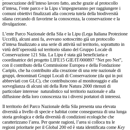
prosecuzione dell’inteso lavoro fatto, anche grazie al protocollo
d’intesa, l’ente parco e la Lipu s’impegneranno per raggiungere i
comuni obiettivi finalizzati alla concreta tutela della biodiversità
silana cercando di favorirne la conoscenza, la conservazione e la
divulgazione.
L’ente Parco Nazionale della Sila e la Lipu (Lega Italiana Protezione
Uccelli), alcuni anni fa, avevano sottoscritto già un protocollo
d’intesa finalizzato a una serie di attività sul territorio, soprattutto in
virtù dell’operosità sul territorio silano del Gruppo Locale di
Conservazione 121 Sila. La Lipu è stata già beneficiaria e
coordinatrice del progetto LIFE15 GIE/IT/000897 “Net pro Net”,
con il contributo della Commissione Europea e della Fondazione
Cariplo, che ha contribuito alla creazione di una rete nazionale di
gruppi, denominati Gruppi Locali di Conservazione (da qui in poi
abbreviati con GLC), che contribuiscono al monitoraggio e alla
sorveglianza di alcuni siti della Rete Natura 2000 ritenuti di
particolare interesse naturalistico sul territorio nazionale e alla
diffusione della loro conoscenza tra i diversi portatori di interessi.
Il territorio del Parco Nazionale della Sila presenta una elevata
diversità a livello di specie e habitat come conseguenza di una lunga
storia geologica e della diversità di condizioni ecologiche che
caratterizzano l’area. Per queste ragioni, l’area si colloca tra le
regioni prioritarie per il Global 200 ed è stata identificata come
Key