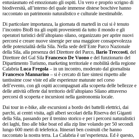
entusiasmato ed emozionato gli ospiti. Un vero e proprio scrigno di
biodiversità, all’interno del quale immense distese boschive hanno
raccontato un patrimonio naturalistico e culturale inestimabile.
Di particolare importanza, la giornata di martedì in cui si è tenuto
l’incontro BtoB tra gli ospiti provenienti da tutto il mondo e gli
operatori turistici dell’altopiano silano, organizzato per aprire nuovi
percorsi e creare nuove sinergie per una maggiore consapevolezza
delle potenzialità della Sila. Nella sede dell’Ente Parco Nazionale
della Sila, alla presenza del Direttore del Parco,
Ilario Treccosti
, del
Direttore del Gal Sila
Francesco De Vuono
e del funzionario del
Dipartimento Turismo, marketing territoriale e mobilità della regione
Calabria
Luca Fregola
– in un incontro, moderato dal giornalista
Francesco Mannarino
– si è cercato di fare sintesi rispetto alle
tantissime cose viste ed alle esperienze maturate nel corso
dell’evento, con gli ospiti accompagnati alla scoperta delle bellezze e
delle attività offerte dal territorio dell’altopiano Silano attraverso
percorsi di scoperta e incursioni nella gastronomia locale.
Dai tour in e-bike, alle escursioni a bordo dei battelli elettrici, dai
parchi, ai centri visita, agli alberi secolari della Riserva dei Giganti
della Sila, passando per il trenino storico e per i percorsi naturalistici
dei laghi, fino alle bike boat ed alla zip line volando per 50 secondi
lungo 600 metri di teleferica. Itinerari ben costruiti che hanno
raccontato la nostra terra. La Calabria è un’esperienza. Ed è questo,