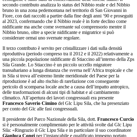
secondo contributo analizza lo status del Nibbio reale e del Nibbio
bruno in una zona pedemontana nel territorio di San Giovanni in
Fiore, con dati raccolti a partire dalla fine degli anni ‘90 e proseguiti
al 2023, confermando che il Nibbio reale è in forte declino come
nidificante ma anche come svernante sul comprensorio mentre il
Nibbio bruno, oltre a specie nidificante e migratrice si può
considerare ormai uno svernate regolare.
Il terzo contributo è servito per cristallizzare i dati sulla densità
riproduttiva (periodo compreso tra il 2012 e il 2022) relativamente a
una piccola popolazione nidificante di Stiaccino all’interno della Zps
Sila Grande. Lo Stiaccino è un piccolo uccello migratore
transahariano a lunga distanza che sverna nell’Africa tropicale e che
in Sila si trova all’estremo limite meridionale del Paese per la
riproduzione è ad alto rischio di rarefazione con conseguente
pericolo di scomparsa locale anche a causa dell’impatto antropico,
delle trasformazioni di alcuni tipi di habitat e al cambiamento
climatico. All’apertura dei lavori congressuali era presente
Francesco Saverio Cimino
del Glc Lipu Sila, che ha presenziato
per conto del Glc alle fasi congressuali.
Il presidente del Parco Nazionale della Sila, dott.
Francesco Curcio
si è personalmente complimentato per le attività svolte dal Glc Lipu
Sila: «Ringrazio il Glc Lipu Sila e in particolare il suo coordinatore
Gianluca Congi
per l’instancabile e qualificato impegno portato