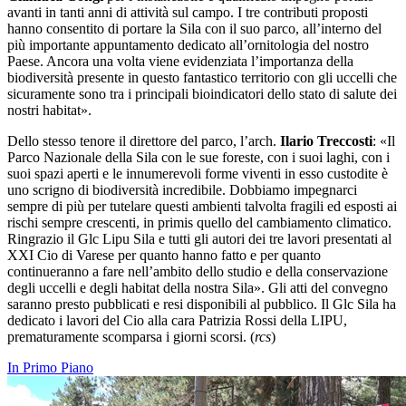
avanti in tanti anni di attività sul campo. I tre contributi proposti
hanno consentito di portare la Sila con il suo parco, all’interno del
più importante appuntamento dedicato all’ornitologia del nostro
Paese. Ancora una volta viene evidenziata l’importanza della
biodiversità presente in questo fantastico territorio con gli uccelli che
sicuramente sono tra i principali bioindicatori dello stato di salute dei
nostri habitat».
Dello stesso tenore il direttore del parco, l’arch.
Ilario Treccosti
: «Il
Parco Nazionale della Sila con le sue foreste, con i suoi laghi, con i
suoi spazi aperti e le innumerevoli forme viventi in esso custodite è
uno scrigno di biodiversità incredibile. Dobbiamo impegnarci
sempre di più per tutelare questi ambienti talvolta fragili ed esposti ai
rischi sempre crescenti, in primis quello del cambiamento climatico.
Ringrazio il Glc Lipu Sila e tutti gli autori dei tre lavori presentati al
XXI Cio di Varese per quanto hanno fatto e per quanto
continueranno a fare nell’ambito dello studio e della conservazione
degli uccelli e degli habitat della nostra Sila». Gli atti del convegno
saranno presto pubblicati e resi disponibili al pubblico. Il Glc Sila ha
dedicato i lavori del Cio alla cara Patrizia Rossi della LIPU,
prematuramente scomparsa i giorni scorsi. (
rcs
)
In Primo Piano