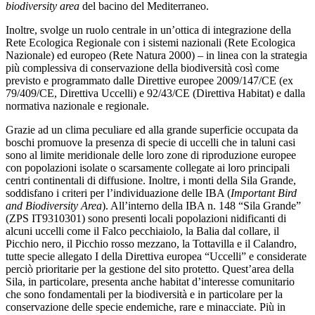
biodiversity area
del bacino del Mediterraneo.
Inoltre, svolge un ruolo centrale in un’ottica di integrazione della
Rete Ecologica Regionale con i sistemi nazionali (Rete Ecologica
Nazionale) ed europeo (Rete Natura 2000) – in linea con la strategia
più complessiva di conservazione della biodiversità così come
previsto e programmato dalle Direttive europee 2009/147/CE (ex
79/409/CE, Direttiva Uccelli) e 92/43/CE (Direttiva Habitat) e dalla
normativa nazionale e regionale.
Grazie ad un clima peculiare ed alla grande superficie occupata da
boschi promuove la presenza di specie di uccelli che in taluni casi
sono al limite meridionale delle loro zone di riproduzione europee
con popolazioni isolate o scarsamente collegate ai loro principali
centri continentali di diffusione. Inoltre, i monti della Sila Grande,
soddisfano i criteri per l’individuazione delle IBA (
Important Bird
and Biodiversity Area
). All’interno della IBA n. 148 “Sila Grande”
(ZPS IT9310301) sono presenti locali popolazioni nidificanti di
alcuni uccelli come il Falco pecchiaiolo, la Balia dal collare, il
Picchio nero, il Picchio rosso mezzano, la Tottavilla e il Calandro,
tutte specie allegato I della Direttiva europea “Uccelli” e considerate
perciò prioritarie per la gestione del sito protetto. Quest’area della
Sila, in particolare, presenta anche habitat d’interesse comunitario
che sono fondamentali per la biodiversità e in particolare per la
conservazione delle specie endemiche, rare e minacciate. Più in