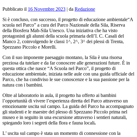
Pubblicato il
16 Novembre 2023
|
da
Redazione
Si è concluso, con successo, il progetto di educazione ambientale
“A
scuola nel Parco” a cura del Parco Nazionale della Sila, Riserva
della Biosfera Mab-Sila Unesco. Una iniziativa che ha visto
protagonisti gli alunni della scuola primaria dell’I. C. Casali del
Manco 2, coinvolgendo le classi 1^, 2^, 3^ dei plessi di Trenta,
Spezzano Piccolo e Morelli.
Con il suo imponente paesaggio montano, la Sila è una risorsa
preziosa da tutelare e da far conoscere alle generazioni future. È in
questa ottica che nasce “A Scuola nel Parco”, il progetto di
educazione ambientale,
iniziata nelle aule con una guida ufficiale del
Parco, che ha condiviso le sue conoscenze e la sua passione per la
natura con i bambini.
Oltre al laboratorio in aula, il progetto ha offerto ai bambini
l’opportunità di vivere l’esperienza diretta del Parco attraverso un
emozionante uscita sul campo. La guida del Parco ha accompagnato
gli studenti e le maestre del plesso di Spezzano Piccolo prima nel
museo e in seguito in una escursione attraverso i sentieri naturali,
spiegando loro i segreti della flora e fauna locali
.
L’ uscita sul campo è stata un momento di connessione con la