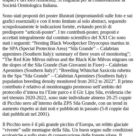
Società Ornitologica Italiana.
Sono stati proposti dei poster illustrati (improntandoli sulle foto e sui
grafici essenziali) e con il testo limitato al solo abstract, seguendo
scrupolosamente le indicazioni fornite, evitando perciò di
predisporre “articoli-poster”. I tre contributi-poster, proposti e
accettati integralmente dal comitato scientifico del XXI Cio sono
stati i seguenti: “Nesting Black Woodpecker Dryocopus martius in
the SPA (Special Protection Area) “Sila Grande” – Calabrian
appenines (Southern Italy): summary of three years of monitoring”;
“The Red Kite Milvus milvus and the Black Kite Milvus migrans on
the slopes of the Sila Grande (San Giovanni in Fiore) – Calabrian
Apennines (Southern Italy)”; “Breeding Whinchat Saxicola rubetra
in the Spa “Sila Grande” – Calabrian Apennines (Southern Italy):
population breeding density monitored from 2012 to 2022”. Il primo
contributo è relativo al monitoraggio promosso nell’ambito del
protocollo d’intesa tra l’Ente parco e il Glc Lipu Sila, evidenzia che
nel triennio 2020-2022, sono state individuate almeno 20-25 coppie
di Picchio nero all’interno della ZPS Sila Grande, con un trend in
aumento rispetto ai dati noti e pubblicati in passato (5-8 coppie dai
dati pubblicati nel 2001).
Il Picchio nero è il più grande picchio d’Europa, un relitto glaciale
“vivente” sulle montagne della Sila. Un buon segno sulle condizioni
ecologiche e sullo stato di conservazione delle foreste silane. Il