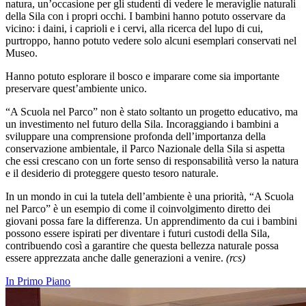
natura, un’occasione per gli studenti di vedere le meraviglie naturali
della Sila con i propri occhi.
I bambini hanno potuto osservare da
vicino: i daini, i caprioli e i cervi,
alla ricerca del lupo di cui,
purtroppo, hanno potuto vedere solo alcuni esemplari conservati nel
Museo.
Hanno potuto esplorare il bosco e imparare come sia importante
preservare quest’ambiente unico.
“A Scuola nel Parco” non è stato soltanto un progetto educativo, ma
un investimento nel futuro della Sila. Incoraggiando i bambini a
sviluppare una comprensione profonda dell’importanza della
conservazione ambientale, il Parco Nazionale della Sila si aspetta
che essi crescano con un forte senso di responsabilità verso la natura
e il
desiderio di proteggere questo tesoro naturale
.
In un mondo in cui la tutela dell’ambiente è una priorità, “A Scuola
nel Parco” è un esempio di come il coinvolgimento diretto dei
giovani possa fare la differenza. Un apprendimento da cui i bambini
possono essere ispirati per diventare i
futuri custodi della Sila
,
contribuendo così a garantire che questa bellezza naturale possa
essere apprezzata anche dalle generazioni a venire.
(rcs)
In Primo Piano