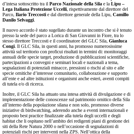
d’intesa sottoscritto tra il
Parco Nazionale della Sila
e la
Lipu –
Lega Italiana Protezione Uccelli
, rispettivamente dal direttore del
Parco,
Ilario Treccosti
e dal direttore generale della Lipu,
Camillo
Danilo Selvaggi
.
Il nuovo accordo è stato sugellato durante un incontro che si è tenuto
presso la sede del parco a Lorica di San Giovanni in Fiore, tra lo
stesso
direttore Treccosti
e il
coordinatore del GLC Sila,
Gianluca
Congi
. Il GLC Sila, in questi anni, ha promosso numerosissime
attività sul territorio con proficui risultati in termini di: monitoraggi
annuali delle specie target, produzione di pubblicazioni scientifiche,
partecipazioni a convegni e seminari locali e nazionali a tema,
segnalazioni di potenziali minacce, pressioni o rischi al sito e alle
specie ornitiche d’interesse comunitario, collaborazione e supporto
all’ente e ad altre istituzioni e organismi anche esteri, aventi compiti
di tutela e/o di ricerca.
Inoltre, il GLC Sila ha attuato una intesa attività di divulgazione e di
implementazione delle conoscenze sul patrimonio ornitico della Sila
all’interno della popolazione silana e non solo, promosso diverse
iniziative di birdwatching, aderendo anche a eventi internazionali e
proposto best practice finalizzate alla tutela degli uccelli e degli
habitat che li ospitano nell’ambito dei redigenti piani di gestione dei
siti della Rete Natura 2000 o nell’occasione di segnalazioni di
potenziali rischi per interventi nella ZPS. Nell’ottica della