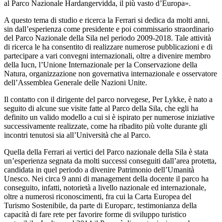
al Parco Nazionale Hardangervidda, il più vasto d’Europa».
A questo tema di studio e ricerca la Ferrari si dedica da molti anni,
sin dall’esperienza come presidente e poi commissario straordinario
del Parco Nazionale della Sila nel periodo 2009-2018. Tale attività
di ricerca le ha consentito di realizzare numerose pubblicazioni e di
partecipare a vari convegni internazionali, oltre a divenire membro
della Iucn, l’Unione Internazionale per la Conservazione della
Natura, organizzazione non governativa internazionale e osservatore
dell’Assemblea Generale delle Nazioni Unite.
Il contatto con il dirigente del parco norvegese, Per Lykke, è nato a
seguito di alcune sue visite fatte al Parco della Sila, che egli ha
definito un valido modello a cui si è ispirato per numerose iniziative
successivamente realizzate, come ha ribadito più volte durante gli
incontri tenutosi sia all’Università che al Parco.
Quella della Ferrari ai vertici del Parco nazionale della Sila è stata
un’esperienza segnata da molti successi conseguiti dall’area protetta,
candidata in quel periodo a divenire Patrimonio dell’Umanità
Unesco. Nei circa 9 anni di management della docente il parco ha
conseguito, infatti, notorietà a livello nazionale ed internazionale,
oltre a numerosi riconoscimenti, fra cui la Carta Europea del
Turismo Sostenibile, da parte di Europarc, testimonianza della
capacità di fare rete per favorire forme di sviluppo turistico