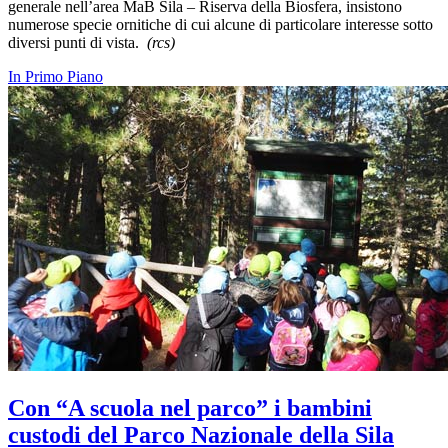
generale nell’area MaB Sila – Riserva della Biosfera, insistono
numerose specie ornitiche di cui alcune di particolare interesse sotto
diversi punti di vista.
(rcs)
In Primo Piano
Con “A scuola nel parco” i bambini
custodi del Parco Nazionale della Sila