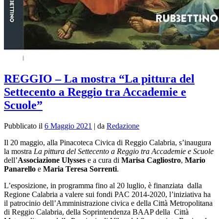
REGGIO – La mostra “La pittura del
Settecento a Reggio tra Accademie e
Scuole”
Pubblicato il
6 Maggio 2021
|
da
Redazione
Il 20 maggio, alla Pinacoteca Civica di Reggio Calabria, s’inaugura
la mostra
La pittura del Settecento a Reggio tra Accademie e Scuole
dell’
Associazione Ulysses
e a cura di
Marisa Cagliostro
,
Mario
Panarello
e
Maria Teresa Sorrenti
.
L’esposizione, in programma fino al 20 luglio, è finanziata
dalla
Regione Calabria a valere sui fondi PAC 2014-2020, l’iniziativa ha
il patrocinio dell’Amministrazione civica e della Città Metropolitana
di Reggio Calabria, della Soprintendenza BAAP della Città