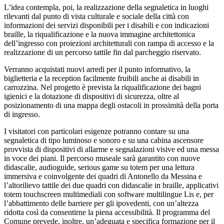
L’idea contempla, poi, la realizzazione della segnaletica in luoghi
rilevanti dal punto di vista culturale e sociale della città con
informazioni dei servizi disponibili per i disabili e con indicazioni
braille, la riqualificazione e la nuova immagine architettonica
dell’ingresso con proiezioni architetturali con rampa di accesso e la
realizzazione di un percorso tattile fin dal parcheggio riservato.
Verranno acquistati nuovi arredi per il punto informativo, la
biglietteria e la reception facilmente fruibili anche ai disabili in
carrozzina. Nel progetto è prevista la riqualificazione dei bagni
igienici e la dotazione di dispositivi di sicurezza, oltre al
posizionamento di una mappa degli ostacoli in prossimità della porta
di ingresso.
I visitatori con particolari esigenze potranno contare su una
segnaletica di tipo luminoso e sonoro e su una cabina ascensore
provvista di dispositivi di allarme e segnalazioni visive ed una messa
in voce dei piani. Il percorso museale sarà garantito con nuove
didascalie, audioguide, serious game su totem per una lettura
immersiva e coinvolgente dei quadri di Antonello da Messina e
l’altorilievo tattile dei due quadri con didascalie in braille, applicativi
totem touchscreen multimediali con software multilingue Lis e, per
l’abbattimento delle barriere per gli ipovedenti, con un’altezza
ridotta così da consentirne la piena accessibilità. Il programma del
Comune prevede, inoltre, un’adeguata e specifica formazione per il