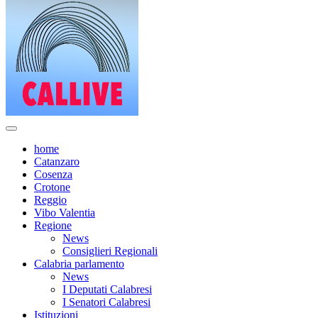
home
Catanzaro
Cosenza
Crotone
Reggio
Vibo Valentia
Regione
News
Consiglieri Regionali
Calabria parlamento
News
I Deputati Calabresi
I Senatori Calabresi
Istituzioni