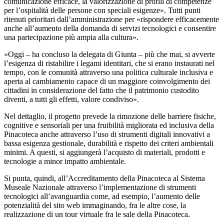
comunicazione efficace, la valorizzazione di profili di competenze
per l’ospitalità delle persone con speciali esigenze». Tutti punti
ritenuti prioritari dall’amministrazione per «rispondere efficacemente
anche all’aumento della domanda di servizi tecnologici e consentire
una partecipazione più ampia alla cultura».
«Oggi – ha concluso la delegata di Giunta – più che mai, si avverte
l’esigenza di ristabilire i legami identitari, che si erano instaurati nel
tempo, con le comunità attraverso una politica culturale inclusiva e
aperta al cambiamento capace di un maggiore coinvolgimento dei
cittadini in considerazione del fatto che il patrimonio custodito
diventi, a tutti gli effetti, valore condiviso».
Nel dettaglio, il progetto prevede la rimozione delle barriere fisiche,
cognitive e sensoriali per una fruibilità migliorata ed inclusiva della
Pinacoteca anche attraverso l’uso di strumenti digitali innovativi a
bassa esigenza gestionale, durabilità e rispetto dei criteri ambientali
minimi. A questi, si aggiungerà l’acquisto di materiali, prodotti e
tecnologie a minor impatto ambientale.
Si punta, quindi, all’Accreditamento della Pinacoteca al Sistema
Museale Nazionale attraverso l’implementazione di strumenti
tecnologici all’avanguardia come, ad esempio, l’aumento delle
potenzialità del sito web immaginando, fra le altre cose, la
realizzazione di un tour virtuale fra le sale della Pinacoteca.