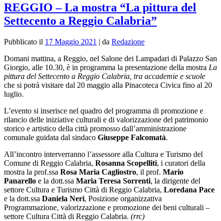
REGGIO – La mostra “La pittura del
Settecento a Reggio Calabria”
Pubblicato il
17 Maggio 2021
|
da
Redazione
Domani mattina, a Reggio, nel Salone dei Lampadari di Palazzo San
Giorgio, alle 10.30, è in programma la presentazione della mostra
La
pittura del Settecento a Reggio Calabria, tra accademie e scuole
che si potrà visitare dal 20 maggio alla Pinacoteca Civica fino al 20
luglio.
L’evento si inserisce nel quadro del programma di promozione e
rilancio delle iniziative culturali e di valorizzazione del patrimonio
storico e artistico della città promosso dall’amministrazione
comunale guidata dal sindaco
Giuseppe Falcomatà
.
All’incontro interverranno l’assessore alla Cultura e Turismo del
Comune di Reggio Calabria,
Rosanna Scopelliti
, i curatori della
mostra la prof.ssa
Rosa Maria Cagliostro
, il prof.
Mario
Panarello
e la dott.ssa
Maria Teresa Sorrenti
, la dirigente del
settore Cultura e Turismo Città di Reggio Calabria,
Loredana Pace
e la dott.ssa
Daniela Neri
, Posizione organizzativa
Programmazione, valorizzazione e promozione dei beni culturali –
settore Cultura Città di Reggio Calabria.
(rrc)