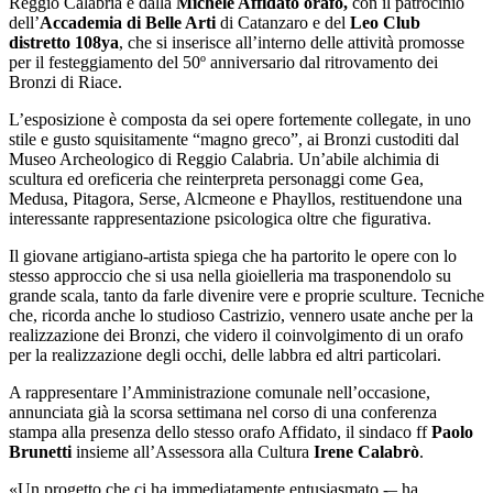
Reggio Calabria e dalla
Michele Affidato orafo,
con il patrocinio
dell’
Accademia di Belle Arti
di Catanzaro e del
Leo Club
distretto 108ya
, che si inserisce all’interno delle attività promosse
per il festeggiamento del 50º anniversario dal ritrovamento dei
Bronzi di Riace.
L’esposizione è composta da sei opere fortemente collegate, in uno
stile e gusto squisitamente “magno greco”, ai Bronzi custoditi dal
Museo Archeologico di Reggio Calabria. Un’abile alchimia di
scultura ed oreficeria che reinterpreta personaggi come Gea,
Medusa, Pitagora, Serse, Alcmeone e Phayllos, restituendone una
interessante rappresentazione psicologica oltre che figurativa.
Il giovane artigiano-artista spiega che ha partorito le opere con lo
stesso approccio che si usa nella gioielleria ma trasponendolo su
grande scala, tanto da farle divenire vere e proprie sculture. Tecniche
che, ricorda anche lo studioso Castrizio, vennero usate anche per la
realizzazione dei Bronzi, che videro il coinvolgimento di un orafo
per la realizzazione degli occhi, delle labbra ed altri particolari.
A rappresentare l’Amministrazione comunale nell’occasione,
annunciata già la scorsa settimana nel corso di una conferenza
stampa alla presenza dello stesso orafo Affidato, il sindaco ff
Paolo
Brunetti
insieme all’Assessora alla Cultura
Irene Calabrò
.
«Un progetto che ci ha immediatamente entusiasmato -– ha