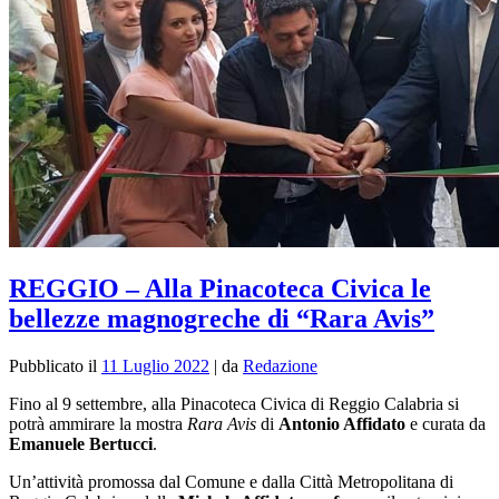
REGGIO – Alla Pinacoteca Civica le
bellezze magnogreche di “Rara Avis”
Pubblicato il
11 Luglio 2022
|
da
Redazione
Fino al 9 settembre, alla Pinacoteca Civica di Reggio Calabria si
potrà ammirare la mostra
Rara Avis
di
Antonio Affidato
e curata da
Emanuele Bertucci
.
Un’attività promossa dal Comune e dalla Città Metropolitana di