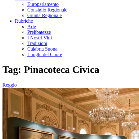
Europarlamento
Consiglio Regionale
Giunta Regionale
Rubriche
Arte
Prelibatezze
I Nostri Vini
Tradizioni
Calabria Suona
Luoghi del Cuore
Tag:
Pinacoteca Civica
Reggio