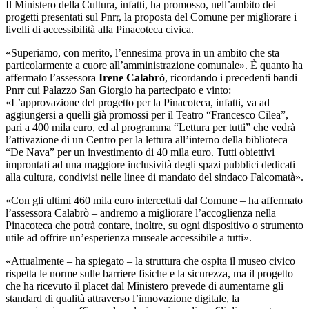
Il Ministero della Cultura, infatti, ha promosso, nell’ambito dei
progetti presentati sul Pnrr, la proposta del Comune per migliorare i
livelli di accessibilità alla Pinacoteca civica.
«Superiamo, con merito, l’ennesima prova in un ambito che sta
particolarmente a cuore all’amministrazione comunale». È quanto ha
affermato l’assessora
Irene Calabrò
, ricordando i precedenti bandi
Pnrr cui Palazzo San Giorgio ha partecipato e vinto:
«L’approvazione del progetto per la Pinacoteca, infatti, va ad
aggiungersi a quelli già promossi per il Teatro “Francesco Cilea”,
pari a 400 mila euro, ed al programma “Lettura per tutti” che vedrà
l’attivazione di un Centro per la lettura all’interno della biblioteca
“De Nava” per un investimento di 40 mila euro. Tutti obiettivi
improntati ad una maggiore inclusività degli spazi pubblici dedicati
alla cultura, condivisi nelle linee di mandato del sindaco Falcomatà».
«Con gli ultimi 460 mila euro intercettati dal Comune – ha affermato
l’assessora Calabrò – andremo a migliorare l’accoglienza nella
Pinacoteca che potrà contare, inoltre, su ogni dispositivo o strumento
utile ad offrire un’esperienza museale accessibile a tutti».
«Attualmente – ha spiegato – la struttura che ospita il museo civico
rispetta le norme sulle barriere fisiche e la sicurezza, ma il progetto
che ha ricevuto il placet dal Ministero prevede di aumentarne gli
standard di qualità attraverso l’innovazione digitale, la