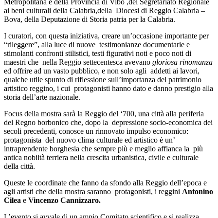
Metropolitana e della Provincia di Vibo ,del Segretariato Regionale
ai beni culturali della Calabria,della Diocesi di Reggio Calabria –
Bova, della Deputazione di Storia patria per la Calabria.
I curatori, con questa iniziativa,
creare un’occasione importante per
“rileggere”, alla luce di nuove testimonianze documentarie e
stimolanti confronti stilistici, testi figurativi noti e poco noti di
maestri che nella Reggio settecentesca avevano
gloriosa rinomanza
ed offrire ad un vasto pubblico, e non solo agli addetti ai lavori,
qualche utile spunto di riflessione sull’importanza del patrimonio
artistico reggino, i cui protagonisti hanno dato e danno prestigio alla
storia dell’arte nazionale.
Focus della mostra sarà la Reggio del ‘700, una città alla periferia
del Regno borbonico che, dopo la depressione socio-economica dei
secoli precedenti, conosce un rinnovato impulso economico:
protagonista del nuovo clima culturale ed artistico è un’
intraprendente borghesia che sempre più e meglio affianca la più
antica nobiltà terriera nella crescita urbanistica, civile e culturale
della città.
Queste le coordinate che fanno da sfondo alla Reggio dell’epoca e
agli artisti che della mostra saranno protagonisti, i reggini
Antonino
Cilea
e
Vincenzo Cannizzaro.
L’evento si avvale di un ampio Comitato scientifico e si realizza