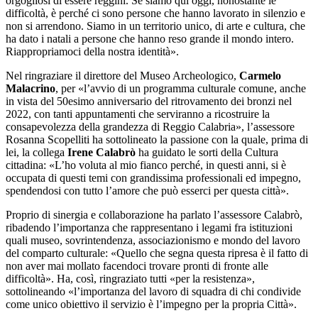
orgogliosi di essere reggini. Se siamo qui oggi, nonostante le
difficoltà, è perché ci sono persone che hanno lavorato in silenzio e
non si arrendono. Siamo in un territorio unico, di arte e cultura, che
ha dato i natali a persone che hanno reso grande il mondo intero.
Riappropriamoci della nostra identità».
Nel ringraziare il direttore del Museo Archeologico,
Carmelo
Malacrino
, per «l’avvio di un programma culturale comune, anche
in vista del 50esimo anniversario del ritrovamento dei bronzi nel
2022, con tanti appuntamenti che serviranno a ricostruire la
consapevolezza della grandezza di Reggio Calabria», l’assessore
Rosanna Scopelliti ha sottolineato la passione con la quale, prima di
lei, la collega
Irene Calabrò
ha guidato le sorti della Cultura
cittadina: «L’ho voluta al mio fianco perché, in questi anni, si è
occupata di questi temi con grandissima professionali ed impegno,
spendendosi con tutto l’amore che può esserci per questa città».
Proprio di sinergia e collaborazione ha parlato l’assessore Calabrò,
ribadendo l’importanza che rappresentano i legami fra istituzioni
quali museo, sovrintendenza, associazionismo e mondo del lavoro
del comparto culturale: «Quello che segna questa ripresa è il fatto di
non aver mai mollato facendoci trovare pronti di fronte alle
difficoltà». Ha, così, ringraziato tutti «per la resistenza»,
sottolineando «l’importanza del lavoro di squadra di chi condivide
come unico obiettivo il servizio è l’impegno per la propria Città».