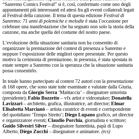
“Sanremo Comics Festival” si è, così, confermato come uno degli
appuntamenti più interessanti ed attesi fra gli eventi collaterali legati
al Festival della canzone. Il tema di questa edizione
Festival di
Sanremo: 71 anni di polemiche e melodie
è stata l’occasione per
celebrare una manifestazione che ha segnato non solo la storia della
canzone, ma anche quella del costume del nostro paese.
L’evoluzione della situazione sanitaria non ha consentito di
organizzare la premiazione del contest di presenza a Sanremo e
neppure l’esposizione delle migliori opere presentate. Per questo
motivo la cerimonia di premiazione, in presenza, è stata spostata in
estate sempre a Sanremo con la speranza che la situazione sanitaria
possa consentirlo.
In totale hanno partecipato al contest 72 autori con la presentazione
di 168 opere, che sono state tutte esaminate e valutate dalla Giuria,
composta da
Giorgio Serra
‘Matitaccia’ – disegnatore umorista
(presidente);
Fabio Bozzetto
– vfx artist e videomaker;
Donatella
Lavizzari
– architetto, grafica, illustratrice, art director;
Elmar
Elisabetta Marcianò
– artista curatrice di eventi e corrispondente
del quotidiano ‘Tempo Stretto’;
Diego Lupano
grafico, art director
e organizzatore eventi;
Claudio Porchia
, giornalista e scrittore;
Guido Silvestri Silver
– disegnatore fumettista, papà di Lupo
Alberto;
Diego Zucchi
– disegnatore e animatore.
(rcs)