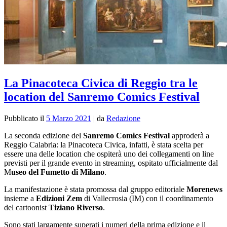
La Pinacoteca Civica di Reggio tra le
location del Sanremo Comics Festival
Pubblicato il
5 Marzo 2021
|
da
Redazione
La seconda edizione del
Sanremo Comics Festival
approderà a
Reggio Calabria: la Pinacoteca Civica, infatti, è stata scelta per
essere una delle location che ospiterà
uno dei collegamenti on line
previsti per il grande evento in streaming, ospitato ufficialmente dal
M
useo del Fumetto di Milano
.
La manifestazione è stata promossa
dal gruppo editoriale
Morenews
insieme a
Edizioni Zem
di Vallecrosia (IM) con il coordinamento
del cartoonist
Tiziano Riverso
.
Sono stati largamente superati i numeri della prima edizione e il