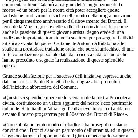
commentato Irene Calabrò a margine dell’inaugurazione della
mostra –è un onore per la nostra città poter accogliere queste
fantastiche produzioni artistiche nell’ambito della programmazione
per il cinquantesimo anniversario dal ritrovamento dei Bronzi. Il
tema della Magna greca e delle radici ci ha convinto subito come
anche la passione di questo giovane artista, degno erede di una
tradizione importante, tornato nella sua terra per proseguire l’attività
artistica avviata dal padre. Certamente Antonio Affidato ha alle
spalle una prestigiosa tradizione orafa, che però si arricchisce di una
forte connotazione personale data dalla ricerca e dallo studio che
hanno preceduto e segnato la realizzazione di queste splendide
opere».
Grande soddisfazione per il successo dell’iniziativa espressa anche
dal sindaco f. f. Paolo Brunetti che ha ringraziato i promotori
dell’iniziativa abbracciata dal Comune.
«Queste sei splendide opere nello scenario della nostra Pinacoteca
civica, costituiscono un valore aggiunto del nostro ricco patrimonio
culturale. Si tratta di un’altra significativo evento con cui abbiamo
avviato il nostro programma per il 50esimo dei Bronzi di Riace».
«Come abbiamo avuto modo di ribadire – ha proseguito – siamo
convinti che i Bronzi siano un patrimonio dell’umanità, ed in questo
senso crediamo sia importante dare il giusto e necessario valore a