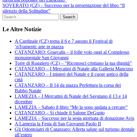
articoli
SOVERATO (CZ) – Successo per la presentazione del libro “Il
silenzio della Solitudine”
Le Altre Notizie
A Cardinale (CZ) torna il 6 e 7 agosto il Festival di
‘nTramenti: arte in piazza
CATANZARO: Graecalis – il folle volo oggi al Complesso
monumentale San Giovanni
Torre di Ruggiero (CZ) – “Riconosci cristiano la tua dignità”
CATANZARO – I Mercatini di Natale alla Galleria Mancuso
CATANZARO – I misteri del Natale e il cuore antico della
città
CATANZARO – Il 14 da piazza Prefettura la corsa dei
Babbo Natale
LAMEZIA – I Mercatini di Natale del Savutano il 13 e 14
dicembre
LAMEZIA – Sabato il libro “Me la sono andata a cercare”
CATANZARO – Si chiude il Salone DeGusto
LAMEZIA – Successo per la sesta giornata di donazione Avis
A Lamezia la Festa di San Giovanni Paolo II
Gli Odontoiatri di Catanzaro: Allerta salute sul turismo dentale
all’estero