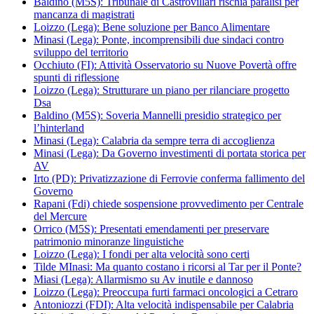
Baldino (M5S): Tribunale di Castrovillari rischia paralisi per
mancanza di magistrati
Loizzo (Lega): Bene soluzione per Banco Alimentare
Minasi (Lega): Ponte, incomprensibili due sindaci contro
sviluppo del territorio
Occhiuto (FI): Attività Osservatorio su Nuove Povertà offre
spunti di riflessione
Loizzo (Lega): Strutturare un piano per rilanciare progetto
Dsa
Baldino (M5S): Soveria Mannelli presidio strategico per
l’hinterland
Minasi (Lega): Calabria da sempre terra di accoglienza
Minasi (Lega): Da Governo investimenti di portata storica per
AV
Irto (PD): Privatizzazione di Ferrovie conferma fallimento del
Governo
Rapani (Fdi) chiede sospensione provvedimento per Centrale
del Mercure
Orrico (M5S): Presentati emendamenti per preservare
patrimonio minoranze linguistiche
Loizzo (Lega): I fondi per alta velocità sono certi
Tilde MInasi: Ma quanto costano i ricorsi al Tar per il Ponte?
Miasi (Lega): Allarmismo su Av inutile e dannoso
Loizzo (Lega): Preoccupa furti farmaci oncologici a Cetraro
Antoniozzi (FDI): Alta velocità indispensabile per Calabria