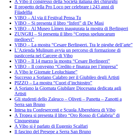
A Vibo il congresso della Società italiana dei chirurghi
Il progetto della Pro Loco per celebrare i 243 anni di
Filadelfia
VIBO – Al via il Festival Pensa Tu
VIBO – Si presenta il libro “Inferi” di De Masi
VIBO – Al Museo Lìmen inaugurata la mostra di Berlingeri
ZUNGRI – Si presenta il libro “Corpus speluncarum
medioevi”
VIBO – La mostra “Cesare Berlingeri. Tra le pieghe dell’arte”
L’Azienda Mulinum avvia un percorso di formazione di
pasticceria nel Carcere di Vibo
VIBO – Il 14 marzo la mostra “Cesare Berlingeri”
VIBO – Il convegno “Credito e finanza per l’impresa”
A Vibo le Giornate Leoluchiane”
Successo a Soriano Calabro per il Giubileo degli Artisti
PIZZO – La mostra “Cuori d’inchiostro”
A Soriano la Giornata Giubilare Diocesana dedicata agli
Artisti
Gli studenti dello Zaleuco – Oliveti – Panetta – Zanotti a
Serra san Bruno
Intesa tra Confesercenti e Scuola Alberghiera di Vibo
A Tropea si presenta il libro “Oro Rosso di Calabria” di
Cinquegrana
A Vibo si è parlato di Eugenio Scalfari
Il fascino del Presepe a Serra San Bruno