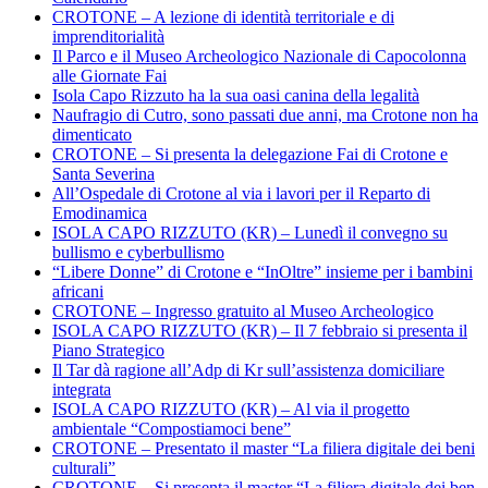
CROTONE – A lezione di identità territoriale e di
imprenditorialità
Il Parco e il Museo Archeologico Nazionale di Capocolonna
alle Giornate Fai
Isola Capo Rizzuto ha la sua oasi canina della legalità
Naufragio di Cutro, sono passati due anni, ma Crotone non ha
dimenticato
CROTONE – Si presenta la delegazione Fai di Crotone e
Santa Severina
All’Ospedale di Crotone al via i lavori per il Reparto di
Emodinamica
ISOLA CAPO RIZZUTO (KR) – Lunedì il convegno su
bullismo e cyberbullismo
“Libere Donne” di Crotone e “InOltre” insieme per i bambini
africani
CROTONE – Ingresso gratuito al Museo Archeologico
ISOLA CAPO RIZZUTO (KR) – Il 7 febbraio si presenta il
Piano Strategico
Il Tar dà ragione all’Adp di Kr sull’assistenza domiciliare
integrata
ISOLA CAPO RIZZUTO (KR) – Al via il progetto
ambientale “Compostiamoci bene”
CROTONE – Presentato il master “La filiera digitale dei beni
culturali”
CROTONE – Si presenta il master “La filiera digitale dei ben