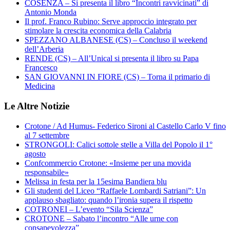
COSENZA – Si presenta il libro “Incontri ravvicinati” di
Antonio Monda
Il prof. Franco Rubino: Serve approccio integrato per
stimolare la crescita economica della Calabria
SPEZZANO ALBANESE (CS) – Concluso il weekend
dell’Arberia
RENDE (CS) – All’Unical si presenta il libro su Papa
Francesco
SAN GIOVANNI IN FIORE (CS) – Torna il primario di
Medicina
Le Altre Notizie
Crotone / Ad Humus- Federico Sironi al Castello Carlo V fino
al 7 settembre
STRONGOLI: Calici sottole stelle a Villa del Popolo il 1°
agosto
Confcommercio Crotone: «Insieme per una movida
responsabile»
Melissa in festa per la 15esima Bandiera blu
Gli studenti del Liceo “Raffaele Lombardi Satriani”: Un
applauso sbagliato: quando l’ironia supera il rispetto
COTRONEI – L’evento “Sila Scienza”
CROTONE – Sabato l’incontro “Alle urne con
consapevolezza”