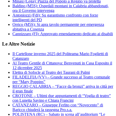
Minasi (Lega): Piazza del Popolo a Reggio va protetta
Baldino (M5S): Ospedali montani in Calabria abbandonati,
ora il Governo intervenga
Antoniozzi (Fdi): Su garantismo confronto con forze
intelligenti del PD
Orrico (M5S): Si apra tavolo permanente per emergenza
abitativa a Cosenza
Cannizzaro (FI): Approvato emendamento dedicato ai disabili
Le Altre Notizie
Il Cartellone inverno 2025 del Politeama Mario Foglietti di
Catanzaro
Al Teatro Gentile di Cittanova: Benvenuti in Casa Esposito il
12 dicembre 2025
Elettra di Sofocle al Teatro dei Taurani di Palmi
FILADELFIA (VV) – Grande successo al Teatro comunale
per “Mary Poppins”
REGGIO CALABRIA – “Facce da bronzi” arriva in città per
il gran finale
CROTONE – Ultimi due appuntamenti di “Voglia di teatro”
con Lunetta Savino e Chiara Francini
CATANZARO – Giuseppe Ferlito con “Novecento” di
Baricco chiuderà la rassegna Pro.s.a.
POLISTENA (RC) – Sabato in scena all’auditorium “Le