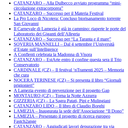
CATANZARO – Alla Dulbecco avviato programma “mini-
circolazione extracorporea”
CATANZARO – Successo per il Materia Festival
La Pro Loco di Nicotera: Concluso biorisanamento torrente
San Giovanni
Il Carnevale di Lamezia è già in cammino: riaperte le porte del
Laboratorio dei Giganti dell’Allegria
CATANZARO – Successo per “La Taranta e il mare”
SOVERIA MANNELLI – Dal 4 settembre l’Università
d’Estate sull’Intelligence
A Conflenti celebrata la Madonna di Visora
CATANZARO – EstArte entro il confine questa sera il Trio
Conservatorio
CARDINALE (CZ) – Il festival ‘nTramenti 2025 – Memoria
che cura
NOCERA TERINESE (CZ) – Si presenta il libro “Giornali
prigionieri”
A Lamezia evento di prevenzione per il progetto Gap
MONTAURO (CZ) – Torna la Notte Azzurra
GIZZERIA (CZ) – La Sagra Patati, Pipi e Mulingiani
CATANZARO LIDO – Il libro di Claudio Borghi
LAMEZIA – Inaugurata la sede dell’Associazione “Il Dono”
LAMEZIA – Presentato il progetto di ricerca europeo
Fastch2ange
CATANZARO – Aggiudicati lavori depurazione tra via