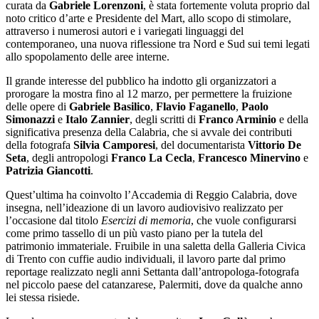
curata da
Gabriele Lorenzoni
, è stata fortemente voluta proprio dal
noto critico d’arte e Presidente del Mart, allo scopo di stimolare,
attraverso i numerosi autori e i variegati linguaggi del
contemporaneo, una nuova riflessione tra Nord e Sud sui temi legati
allo spopolamento delle aree interne.
Il grande interesse del pubblico ha indotto gli organizzatori a
prorogare la mostra fino al 12 marzo, per permettere la fruizione
delle opere di
Gabriele Basilico
,
Flavio Faganello
,
Paolo
Simonazzi
e
Italo Zannier
, degli scritti di
Franco Arminio
e della
significativa presenza della Calabria, che si avvale dei contributi
della fotografa
Silvia Camporesi
, del documentarista
Vittorio De
Seta
, degli antropologi
Franco La Cecla
,
Francesco Minervino
e
Patrizia Giancotti
.
Quest’ultima ha coinvolto l’Accademia di Reggio Calabria, dove
insegna, nell’ideazione di un lavoro audiovisivo realizzato per
l’occasione dal titolo
Esercizi di memoria
, che vuole configurarsi
come primo tassello di un più vasto piano per la tutela del
patrimonio immateriale. Fruibile in una saletta della Galleria Civica
di Trento con cuffie audio individuali, il lavoro parte dal primo
reportage realizzato negli anni Settanta dall’antropologa-fotografa
nel piccolo paese del catanzarese, Palermiti, dove da qualche anno
lei stessa risiede.