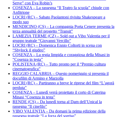
Serve” con Eva Robin’s
COSENZA – La rassegna “Il Teatro fa scuola” chiude con
Anfitrione
LOCRI (RC) – Sabato Paolantoni rivisita Shakespeare a
modo suo
MENDICINO (CS) – La compagnia Porta Cenere presenta la
terza annualità del progetto “Transit”
LAMEZIA TERME (CZ) – Sold out a Vibo Valentia per il
gruppo teatrale “Giovanni Vercillo”
LOCRI (RC) – Domenica Ennio Coltorti in scena con
“Shylock il giudeo”
COSENZA – La regia limpida e coraggiosa della Misasi in
“Cosenza in testa”
POLISTENA (RC) – Tutto pronto per il “Premio cultura
cinematografica”
REGGIO CALABRIA – Questo pomeriggio si presenta il
docufilm di Armino e Marzolla
LOCRI (RC) – Partiranno a breve le riprese del film “L’agorà
perduta”
COSENZA – Lunedì verrà proiettato il corto di Caterina
Minasi “Cosenza in testa”
RENDE (CS) – Da lunedì torna al Dam dell’Unical la
rassegna “Il cinefilo”
VIBO VALENTIA – Da domani la prima edizione della
rassegna teatrale “La forza del sorriso”