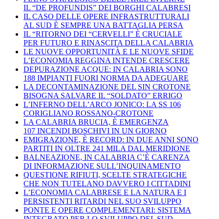
IL “DE PROFUNDIS” DEI BORGHI CALABRESI
IL CASO DELLE OPERE INFRASTRUTTURALI
AL SUD È SEMPRE UNA BATTAGLIA PERSA
IL “RITORNO DEI “CERVELLI” È CRUCIALE
PER FUTURO E RINASCITA DELLA CALABRIA
LE NUOVE OPPORTUNITÀ E LE NUOVE SFIDE
L’ECONOMIA REGGINA INTENDE CRESCERE
DEPURAZIONE ACQUE: IN CALABRIA SONO
188 IMPIANTI FUORI NORMA DA ADEGUARE
LA DECONTAMINAZIONE DEL SIN CROTONE
BISOGNA SALVARE IL “SOLDATO” ERRIGO
L’INFERNO DELL’ARCO JONICO: LA SS 106
CORIGLIANO ROSSANO-CROTONE
LA CALABRIA BRUCIA, È EMERGENZA
107 INCENDI BOSCHIVI IN UN GIORNO
EMIGRAZIONE, È RECORD: IN DUE ANNI SONO
PARTITI IN OLTRE 241 MILA DAL MERIDIONE
BALNEAZIONE, IN CALABRIA C’È CARENZA
DI INFORMAZIONE SULL’INQUINAMENTO
QUESTIONE RIFIUTI, SCELTE STRATEGICHE
CHE NON TUTELANO DAVVERO I CITTADINI
L’ECONOMIA CALABRESE E LA NATURA E I
PERSISTENTI RITARDI NEL SUO SVILUPPO
PONTE E OPERE COMPLEMENTARI: SISTEMA
INTEGRATO PER LO SVILUPPO DEL SUD