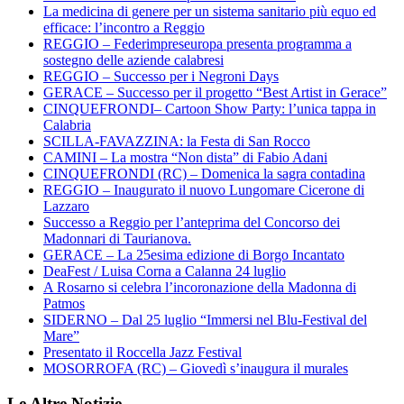
La medicina di genere per un sistema sanitario più equo ed
efficace: l’incontro a Reggio
REGGIO – Federimpreseuropa presenta programma a
sostegno delle aziende calabresi
REGGIO – Successo per i Negroni Days
GERACE – Successo per il progetto “Best Artist in Gerace”
CINQUEFRONDI– Cartoon Show Party: l’unica tappa in
Calabria
SCILLA-FAVAZZINA: la Festa di San Rocco
CAMINI – La mostra “Non dista” di Fabio Adani
CINQUEFRONDI (RC) – Domenica la sagra contadina
REGGIO – Inaugurato il nuovo Lungomare Cicerone di
Lazzaro
Successo a Reggio per l’anteprima del Concorso dei
Madonnari di Taurianova.
GERACE – La 25esima edizione di Borgo Incantato
DeaFest / Luisa Corna a Calanna 24 luglio
A Rosarno si celebra l’incoronazione della Madonna di
Patmos
SIDERNO – Dal 25 luglio “Immersi nel Blu-Festival del
Mare”
Presentato il Roccella Jazz Festival
MOSORROFA (RC) – Giovedì s’inaugura il murales
Le Altre Notizie