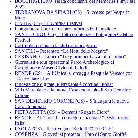
BOCCHIGLIERO: serata conclusiva del Memories Film Fest
2025
TERRANOVA DA SIBARI (CS) – Successo per Vespa in
Moto
CIVITA (CS) – L’Onirika Festival
Inaugurato a Lorica il Centro informazioni turistiche
SAN LUCIDO (CS) – Tutto pronto per i Fotografia Calabria
Festival
Castrolibero rilancia la sfida al randagismo
SAN FILI – Presentate “Le Notti delle Magare”
CERISANO – Lunedì “Tre giorni per Gaza: oltre i muri”
Giornalisti e tour operator al Parco Archeologico di
Castiglione e Museo Civico di Paludi
RENDE (CS) – All’Unical si omaggia Pasquale Versace con
“Raccontare Lino”
Innovazione digitale, Pietrapaola è comune “Polis”
Villa Marchianò è la nuova Casa comunale di San Demetrio
Corone
SAN DEMETRIO CORONE (CS) – S’inaugura la nuova
Casa Comunale
PIETRAFITTA (CS) – Domani “Ruga in Fiore”
RENDE – All’Unical il convegno nazionale “Destinazione
Italia”
PAOLA (CS) – Il convegno “Redditi 2025 e Cpb”
COSENZA – Giovedì si presenta il libro di Santo Gioffrè