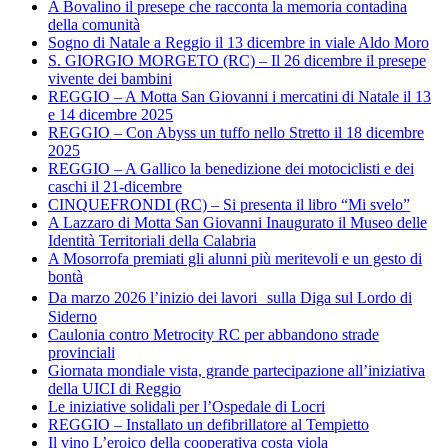
A Bovalino il presepe che racconta la memoria contadina
della comunità
Sogno di Natale a Reggio il 13 dicembre in viale Aldo Moro
S. GIORGIO MORGETO (RC) – Il 26 dicembre il presepe
vivente dei bambini
REGGIO – A Motta San Giovanni i mercatini di Natale il 13
e 14 dicembre 2025
REGGIO – Con Abyss un tuffo nello Stretto il 18 dicembre
2025
REGGIO – A Gallico la benedizione dei motociclisti e dei
caschi il 21-dicembre
CINQUEFRONDI (RC) – Si presenta il libro “Mi svelo”
A Lazzaro di Motta San Giovanni Inaugurato il Museo delle
Identità Territoriali della Calabria
A Mosorrofa premiati gli alunni più meritevoli e un gesto di
bontà
Da marzo 2026 l’inizio dei lavori sulla Diga sul Lordo di
Siderno
Caulonia contro Metrocity RC per abbandono strade
provinciali
Giornata mondiale vista, grande partecipazione all’iniziativa
della UICI di Reggio
Le iniziative solidali per l’Ospedale di Locri
REGGIO – Installato un defibrillatore al Tempietto
Il vino L’eroico della cooperativa costa viola