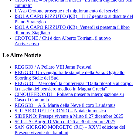
culturali”
L’Asp Crotone prosegue nel miglioramento dei servizi
ISOLA CAPO RIZZUTO (KR) – Il 17 gennaio si discute del
Piano Strategico
ISOLA CAPO RIZZUTO (KR)- Venerdì si presenta il libro
di mons. Staglianò
CROTONE / Chi è don Alberto Torriani, il nuovo
Arcivescovo
Le Altre Notizie
REGGIO / A Pellaro VIII Jamu Festival
REGGIO: Un viaggio tra le stanghe della Vara. Oggi allo
Sporting Stelle del Sud
REGGIO – Mercoledì la conferenza “Dalla filosofia al corpo:
la nascita del pensiero medico in Magna Grecia”
CINQUEFRONDI – Polisena presenta interrogazione su
Casa di Comunità
REGGIO – A S. Maria della Neve il coro Laudamus
S. ILARIO DELLO IONIO – Natale in musica
SIDERNO: Presepe vivente a Mirto il 27 dicembre 2025
SCILLA: Borgo DiVino dal 26 al 30 dicembre 2025
SAN GIORGIO MORGETO (RC) – XXVI edizione del
Presepe vivente dei bambini