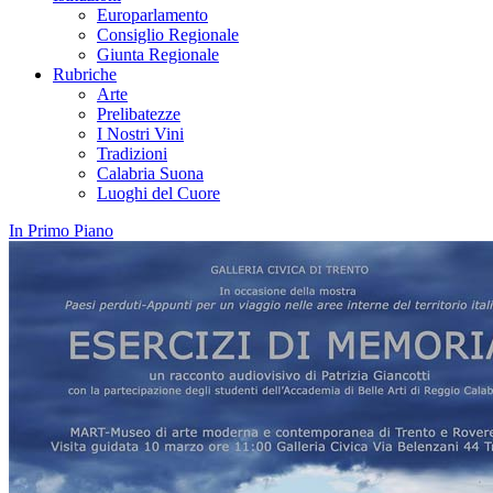
Europarlamento
Consiglio Regionale
Giunta Regionale
Rubriche
Arte
Prelibatezze
I Nostri Vini
Tradizioni
Calabria Suona
Luoghi del Cuore
In Primo Piano