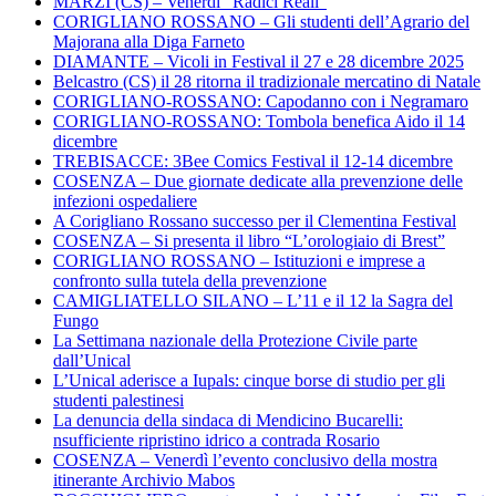
MARZI (CS) – Venerdì “Radici Reali”
CORIGLIANO ROSSANO – Gli studenti dell’Agrario del
Majorana alla Diga Farneto
DIAMANTE – Vicoli in Festival il 27 e 28 dicembre 2025
Belcastro (CS) il 28 ritorna il tradizionale mercatino di Natale
CORIGLIANO-ROSSANO: Capodanno con i Negramaro
CORIGLIANO-ROSSANO: Tombola benefica Aido il 14
dicembre
TREBISACCE: 3Bee Comics Festival il 12-14 dicembre
COSENZA – Due giornate dedicate alla prevenzione delle
infezioni ospedaliere
A Corigliano Rossano successo per il Clementina Festival
COSENZA – Si presenta il libro “L’orologiaio di Brest”
CORIGLIANO ROSSANO – Istituzioni e imprese a
confronto sulla tutela della prevenzione
CAMIGLIATELLO SILANO – L’11 e il 12 la Sagra del
Fungo
La Settimana nazionale della Protezione Civile parte
dall’Unical
L’Unical aderisce a Iupals: cinque borse di studio per gli
studenti palestinesi
La denuncia della sindaca di Mendicino Bucarelli:
nsufficiente ripristino idrico a contrada Rosario
COSENZA – Venerdì l’evento conclusivo della mostra
itinerante Archivio Mabos