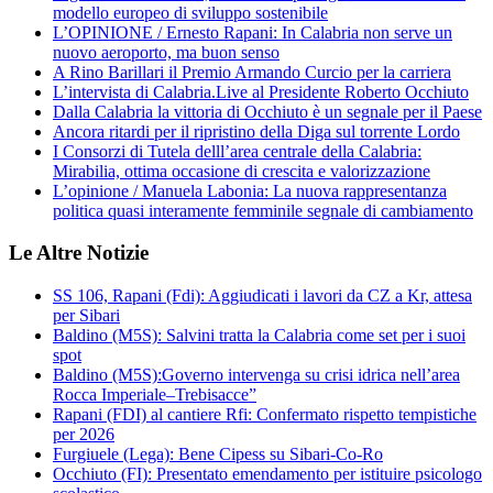
modello europeo di sviluppo sostenibile
L’OPINIONE / Ernesto Rapani: In Calabria non serve un
nuovo aeroporto, ma buon senso
A Rino Barillari il Premio Armando Curcio per la carriera
L’intervista di Calabria.Live al Presidente Roberto Occhiuto
Dalla Calabria la vittoria di Occhiuto è un segnale per il Paese
Ancora ritardi per il ripristino della Diga sul torrente Lordo
I Consorzi di Tutela delll’area centrale della Calabria:
Mirabilia, ottima occasione di crescita e valorizzazione
L’opinione / Manuela Labonia: La nuova rappresentanza
politica quasi interamente femminile segnale di cambiamento
Le Altre Notizie
SS 106, Rapani (Fdi): Aggiudicati i lavori da CZ a Kr, attesa
per Sibari
Baldino (M5S): Salvini tratta la Calabria come set per i suoi
spot
Baldino (M5S):Governo intervenga su crisi idrica nell’area
Rocca Imperiale–Trebisacce”
Rapani (FDI) al cantiere Rfi: Confermato rispetto tempistiche
per 2026
Furgiuele (Lega): Bene Cipess su Sibari-Co-Ro
Occhiuto (FI): Presentato emendamento per istituire psicologo