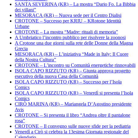
SANTA SEVERINA (KR) – La mostra “Dario Fo. La Bibbia
dei villani”
MESORACA (KR) – Nuova sede per il Centro Dialisi
CROTONE – Successo per KRIU – KRotone Identità
Urbane
CROTONE – La mostra “Madre: rituali di memoria”
A Umbriatico l’incontro pubblico per risolvere la zoonosi
A Crotone una due giorni sulla rete delle Donne della Magna
Grecia
MESORACA (KR) – L’iniziativa “Made in Italy: Il Cuore
della Nostra Cultura”
CROTONE – L’incontro su Comunità energetiche rinnovabili
ISOLA CAPO RIZZUTO (KR) – Giunta approva progetto
esecutivo della nuova Casa della Comunità
ISOLA CAPO RIZZUTO (KR) – Successo per l’Isola
Comics
ISOLA CAPO RIZZUTO (KR) – Venerdì si presenta l’Isola
Comics
CIRÒ MARINA (KR) – Mariangela D’Agostino presidente
Avis
CROTONE – Si presenta il libro “Andrea oltre il pantalone
rosa”
CROTONE – Il convegno sulle nuove sfide per la pediatria
Venerdì a Cirò si celebra la 13esima Giornata regionale del
Calendario