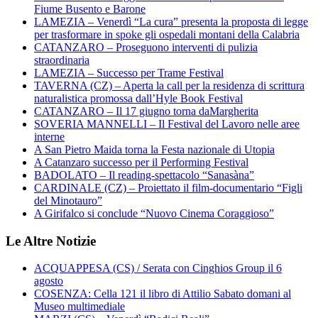
Fiume Busento e Barone
LAMEZIA – Venerdì “La cura” presenta la proposta di legge
per trasformare in spoke gli ospedali montani della Calabria
CATANZARO – Proseguono interventi di pulizia
straordinaria
LAMEZIA – Successo per Trame Festival
TAVERNA (CZ) – Aperta la call per la residenza di scrittura
naturalistica promossa dall’Hyle Book Festival
CATANZARO – Il 17 giugno torna daMargherita
SOVERIA MANNELLI – Il Festival del Lavoro nelle aree
interne
A San Pietro Maida torna la Festa nazionale di Utopia
A Catanzaro successo per il Performing Festival
BADOLATO – Il reading-spettacolo “Sanasàna”
CARDINALE (CZ) – Proiettato il film-documentario “Figli
del Minotauro”
A Girifalco si conclude “Nuovo Cinema Coraggioso”
Le Altre Notizie
ACQUAPPESA (CS) / Serata con Cinghios Group il 6
agosto
COSENZA: Cella 121 il libro di Attilio Sabato domani al
Museo multimediale