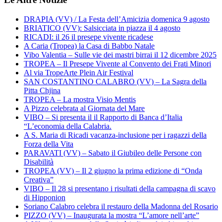
DRAPIA (VV) / La Festa dell’Amicizia domenica 9 agosto
BRIATICO (VV): Salsicciata in piazza il 4 agosto
RICADI: il 26 il presepe vivente ricadese
A Caria (Tropea) la Casa di Babbo Natale
Vibo Valentia – Sulle vie dei mastri birrai il 12 dicembre 2025
TROPEA – Il Presepe Vivente al Convento dei Frati Minori
Al via TropeArte Plein Air Festival
SAN COSTANTINO CALABRO (VV) – La Sagra della
Pitta Chjina
TROPEA – La mostra Visio Mentis
A Pizzo celebrata al Giornata del Mare
VIBO – Si presenta il il Rapporto di Banca d’Italia
“L’economia della Calabria.
A S. Maria di Ricadi vacanza-inclusione per i ragazzi della
Forza della Vita
PARAVATI (VV) – Sabato il Giubileo delle Persone con
Disabilità
TROPEA (VV) – Il 2 giugno la prima edizione di “Onda
Creativa”
VIBO – Il 28 si presentano i risultati della campagna di scavo
di Hipponion
Soriano Calabro celebra il restauro della Madonna del Rosario
PIZZO (VV) – Inaugurata la mostra “L’amore nell’arte”