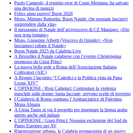
Paolo Campolo, il reggino eroe di Crans Montana: ha salvato
una decina di ragazzi
Felice anno nuovo! Buon 2026
Mons. Mimmo Battaglia: Buon Natale: che possiate lasciarvi
sorprendere dalla vita»
Il messaggio di Natale dell’arcivescovo di CZ Maniago: «Dio
non resta lontano»
Mons. Giuseppe Alberti (Vescovo di Oppido): «Non
lasciamoci rubare il Natale»
Buon Natale 2025 da Calabria.Live
A Bruxelles il Natale calabrese con l’evento Christojenna
promosso da Giusi Princi
La nuova bella sede a Roma dell’Associazione Italiana
Coltivatori (AIC)
A Reggio l’incontro “I Cattolici e la Politica vista da Papa
Leone XIV”
L’OPINIONE / Rosi Caligiuri: Contrastare la violenza
maschile sulle donne: basta facciate, servono scelte di governo
I Calabresi di Roma ospitano l’Ambasciatrice di Palestina
Mona Abuara
A Gioia Tauro al via il progetto per insegnare la lingua araba
aperto anche agli italiani
L’OPINIONE / Giusi Princi: Nessuna esclusione del Sud da
Piano Europeo per AV
Rigenerazione urbana, la Calabria protagonista di un nuovo