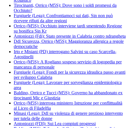
scolastico
Tirocinanti, Orrico (M5S): Dove sono i soldi promessi da
Occhiuto?
Furgiuele (Lega): Confrontiamoci sui dati, Sin non può
ricevere rifiuti da altre regioni
Orrico (M5S): Occhiuto interviene tardi smentendo Regione
su bonifica Sin Kr
Antoniozzi (Fdi): Stato presente in Calabria contro ndrangheta
Ddl Sicurezza, Orrico (M5S): Maggioranza allergica a regole
democratiche
Irto e Misiani (PD) interrogano Salvini su caso Scarcella-
Agostinelli
Orrico (M5S): A Rogliano sospeso servizio di logopedia per
mancanza di personale
Furgiuele (Lega): Fondi per la sicurezza idraulica passo avanti
per sviluppo Calabria
Furgiuele (Lega): Lavorare per sorveglianza epidemiologica
area
Baldino, Orrico e Tucci (M5S): Governo ha abbandonato ex
tirocinanti Mic e Giustizia
Orrico (M5S) interroga ministero Istruzione per conflittualità
al Liceo di Filadelfia
Minasi (Lega): Ddl su violenza di genere prezioso intervento
per tutela delle donne
Antoniozzi (FDI): Sui Lea compiuti progressi