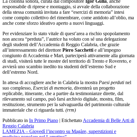
La colonna sonora, curata dal compositore
Igor Gullà
, anche
responsabile di riprese e montaggio, si avvale della collaborazione
della stessa comunità invitata a fare “esercizi di memoria” intesi
come compito collettivo del rimembrare, come antidoto all’oblio, ma
anche come sforzo ideativo aperto a nuovi linguaggi.
Per evidenziare lo stato vitale di quest’area a rischio spopolamento
non ancora “perduta”, l’autrice ha voluto con sé una delegazione
degli studenti dell’Accademia di Reggio Calabria, che grazie
all’interessamento del direttore
Piero Sacchetti
e all’impegno
congiunto di Accademia e Mart, parteciperà attivamente alla giornata
di studi, visiterà tutte le mostre del territorio di Trento e Rovereto, e
avvierà uno scambio inedito tra studenti dell’estremo Sud e
dell’estremo Nord.
In attesa di accogliere anche in Calabria la mostra
Paesi perduti
nel
suo complesso,
Esercizi di memoria
, diventerà un progetto
replicabile, itinerante, che a partire da testimonianze dirette, dal
rilevamento sul campo, può farsi archivio digitale, mostra, film,
restituzione, strumento per la salvaguardia del patrimonio culturale
immateriale che ci riguarda tutti.
(rrm)
Pubblicato in
In Primo Piano
|
Etichettato
Accademia di Belle Arti di
Reggio Calabria
Navigazione
LAMEZIA – Giovedì l’incontro su Magàre, superstizioni e
medicina popolare nel Lametino”