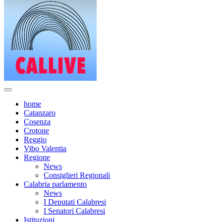
home
Catanzaro
Cosenza
Crotone
Reggio
Vibo Valentia
Regione
News
Consiglieri Regionali
Calabria parlamento
News
I Deputati Calabresi
I Senatori Calabresi
Istituzioni