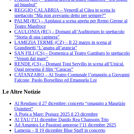
ad Istanbul”
REGGIO CALABRIA – Venerdì al Cilea in scena lo
spettacolo “Ma non avevamo detto per sempre?”
PALMI (RC) – Applausi a scena aperta per Remo Girone al
Teatro Manfroce
CAULONIA (RC) – Domani all’Auditorium lo spettacolo
“Storia di una capinera”
LAMEZIA TERME (CZ) – Il 22 marzo in scena al
Grandinetti “L’anatra all’arancia”
SAN FILI (CS) – Domenica al Teatro Gambaro lo spettacolo
“Venuti dal mare”
RENDE (CS) – Domani Toni Servillo in scena all’Unical.
Oggi presenta il film “Caracas”
CATANZARO – Al Teatro Comunale l’omaggio a Giovanni
Falcone, Paolo Borsellino ed Emanuela Loi
Le Altre Notizie
Al Rendano il 27 dicembre: concerto “omaggio a Maurizio
Quintieri”
A Praja a Mare: Prajazz 2025 il 23 dicembre
Al TAU l’11 dicembre Danilo Rea Chansons Trio
Ad Amantea Le Passioni amorose l’11 dicembre 2025
Lamezia – Il 19 dicembre Blue Stuff in concerto