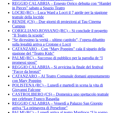
REGGIO CALABRIA – Ernesto Orrico debutta con “Hamlet
in Pieces” sabato a Spazio Teatro
LOCRI (RC) – Luca Ward a Locri il 7 aprile per la stagione
teatrale della locride
RENDE (CS) – Due giorni di proiezioni al Tau Cinema
Campus
CORIGLIANO-ROSSANO (RC) – Si conclude il progetto
“Il Teatro fa scuola”
“Se dicessimo la verità – ultimo capitolo”, l’opera-dibattito
sulla legalità arriva a Crotone e Locri
CATANZARO – Con “Mary Poppins” cala il sipario della
stagione del “Teatro Kids”
PALMI (RC) – Successo di pubblico per la parodia de “I
promessi sposi”
REGGIO CALABRIA – Si avvicina la finale del festival
“Facce da bronzi”
CATANZARO – Al Teatro Comunale domani appuntamento
con Mary Poppins
POLISTENA (RC) – Lunedì e martedì in scena la vita di
Giovanni Falcone
CASTROLIBERO (CS) – Domenica uno spettacolo teatrale
per celebrare Franco Basaglia
REGGIO CALABRIA – Venerdì a Palazzo San Giorgio
arriva “La primavera di Persefone”
PALMI (RC) – Lunedì arriva al teatro Manfroce “Un sogno