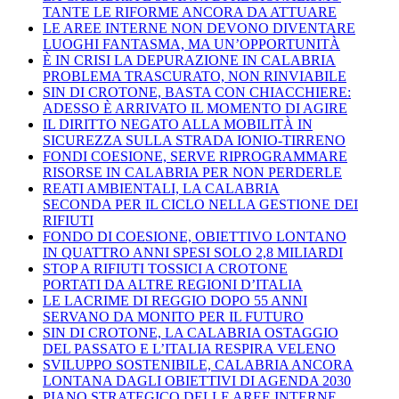
TANTE LE RIFORME ANCORA DA ATTUARE
LE AREE INTERNE NON DEVONO DIVENTARE
LUOGHI FANTASMA, MA UN’OPPORTUNITÀ
È IN CRISI LA DEPURAZIONE IN CALABRIA
PROBLEMA TRASCURATO, NON RINVIABILE
SIN DI CROTONE, BASTA CON CHIACCHIERE:
ADESSO È ARRIVATO IL MOMENTO DI AGIRE
IL DIRITTO NEGATO ALLA MOBILITÀ IN
SICUREZZA SULLA STRADA IONIO-TIRRENO
FONDI COESIONE, SERVE RIPROGRAMMARE
RISORSE IN CALABRIA PER NON PERDERLE
REATI AMBIENTALI, LA CALABRIA
SECONDA PER IL CICLO NELLA GESTIONE DEI
RIFIUTI
FONDO DI COESIONE, OBIETTIVO LONTANO
IN QUATTRO ANNI SPESI SOLO 2,8 MILIARDI
STOP A RIFIUTI TOSSICI A CROTONE
PORTATI DA ALTRE REGIONI D’ITALIA
LE LACRIME DI REGGIO DOPO 55 ANNI
SERVANO DA MONITO PER IL FUTURO
SIN DI CROTONE, LA CALABRIA OSTAGGIO
DEL PASSATO E L’ITALIA RESPIRA VELENO
SVILUPPO SOSTENIBILE, CALABRIA ANCORA
LONTANA DAGLI OBIETTIVI DI AGENDA 2030
PIANO STRATEGICO DELLE AREE INTERNE