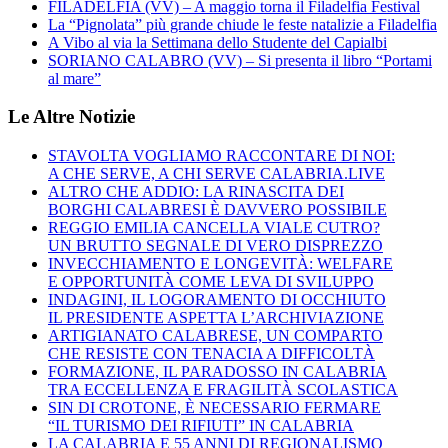
FILADELFIA (VV) – A maggio torna il Filadelfia Festival
La “Pignolata” più grande chiude le feste natalizie a Filadelfia
A Vibo al via la Settimana dello Studente del Capialbi
SORIANO CALABRO (VV) – Si presenta il libro “Portami
al mare”
Le Altre Notizie
STAVOLTA VOGLIAMO RACCONTARE DI NOI:
A CHE SERVE, A CHI SERVE CALABRIA.LIVE
ALTRO CHE ADDIO: LA RINASCITA DEI
BORGHI CALABRESI È DAVVERO POSSIBILE
REGGIO EMILIA CANCELLA VIALE CUTRO?
UN BRUTTO SEGNALE DI VERO DISPREZZO
INVECCHIAMENTO E LONGEVITÀ: WELFARE
E OPPORTUNITÀ COME LEVA DI SVILUPPO
INDAGINI, IL LOGORAMENTO DI OCCHIUTO
IL PRESIDENTE ASPETTA L’ARCHIVIAZIONE
ARTIGIANATO CALABRESE, UN COMPARTO
CHE RESISTE CON TENACIA A DIFFICOLTÀ
FORMAZIONE, IL PARADOSSO IN CALABRIA
TRA ECCELLENZA E FRAGILITÀ SCOLASTICA
SIN DI CROTONE, È NECESSARIO FERMARE
“IL TURISMO DEI RIFIUTI” IN CALABRIA
LA CALABRIA E 55 ANNI DI REGIONALISMO