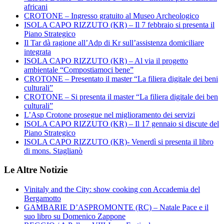
africani
CROTONE – Ingresso gratuito al Museo Archeologico
ISOLA CAPO RIZZUTO (KR) – Il 7 febbraio si presenta il
Piano Strategico
Il Tar dà ragione all’Adp di Kr sull’assistenza domiciliare
integrata
ISOLA CAPO RIZZUTO (KR) – Al via il progetto
ambientale “Compostiamoci bene”
CROTONE – Presentato il master “La filiera digitale dei beni
culturali”
CROTONE – Si presenta il master “La filiera digitale dei ben
culturali”
L’Asp Crotone prosegue nel miglioramento dei servizi
ISOLA CAPO RIZZUTO (KR) – Il 17 gennaio si discute del
Piano Strategico
ISOLA CAPO RIZZUTO (KR)- Venerdì si presenta il libro
di mons. Staglianò
Le Altre Notizie
Vinitaly and the City: show cooking con Accademia del
Bergamotto
GAMBARIE D’ASPROMONTE (RC) – Natale Pace e il
suo libro su Domenico Zappone