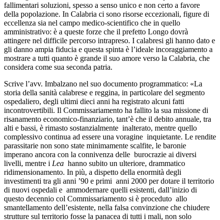
fallimentari soluzioni, spesso a senso unico e non certo a favore
della popolazione. In Calabria ci sono risorse eccezionali, figure di
eccellenza sia nel campo medico-scientifico che in quello
amministrativo: è a queste forze che il prefetto Longo dovrà
attingere nel difficile percorso intrapreso. I calabresi gli hanno dato e
gli danno ampia fiducia e questa spinta è l’ideale incoraggiamento a
mostrare a tutti quanto è grande il suo amore verso la Calabria, che
considera come sua seconda patria.
Scrive l’avv. Imbalzano nel suo documento programmatico: «La
storia della sanità calabrese e reggina, in particolare del segmento
ospedaliero, degli ultimi dieci anni ha registrato alcuni fatti
incontrovertibili. Il Commissariamento ha fallito la sua missione di
risanamento economico-finanziario, tant’è che il debito annuale, tra
alti e bassi, è rimasto sostanzialmente inalterato, mentre quello
complessivo continua ad essere una voragine inquietante. Le rendite
parassitarie non sono state minimamente scalfite, le baronie
imperano ancora con la connivenza delle burocrazie ai diversi
livelli, mentre i
Lea
hanno subito un ulteriore, drammatico
ridimensionamento. In più, a dispetto della enormità degli
investimenti tra gli anni ’90 e primi anni 2000 per dotare il territorio
di nuovi ospedali e ammodernare quelli esistenti, dall’inizio di
questo decennio col Commissariamento si è proceduto allo
smantellamento dell’esistente, nella falsa convinzione che chiudere
strutture sul territorio fosse la panacea di tutti i mali, non solo