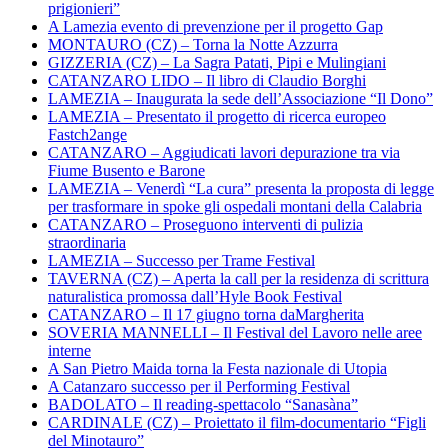
prigionieri”
A Lamezia evento di prevenzione per il progetto Gap
MONTAURO (CZ) – Torna la Notte Azzurra
GIZZERIA (CZ) – La Sagra Patati, Pipi e Mulingiani
CATANZARO LIDO – Il libro di Claudio Borghi
LAMEZIA – Inaugurata la sede dell’Associazione “Il Dono”
LAMEZIA – Presentato il progetto di ricerca europeo
Fastch2ange
CATANZARO – Aggiudicati lavori depurazione tra via
Fiume Busento e Barone
LAMEZIA – Venerdì “La cura” presenta la proposta di legge
per trasformare in spoke gli ospedali montani della Calabria
CATANZARO – Proseguono interventi di pulizia
straordinaria
LAMEZIA – Successo per Trame Festival
TAVERNA (CZ) – Aperta la call per la residenza di scrittura
naturalistica promossa dall’Hyle Book Festival
CATANZARO – Il 17 giugno torna daMargherita
SOVERIA MANNELLI – Il Festival del Lavoro nelle aree
interne
A San Pietro Maida torna la Festa nazionale di Utopia
A Catanzaro successo per il Performing Festival
BADOLATO – Il reading-spettacolo “Sanasàna”
CARDINALE (CZ) – Proiettato il film-documentario “Figli
del Minotauro”