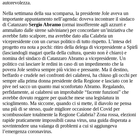
autorevolezza.
Nella settimana della sua scomparsa, la presidente Jole aveva un
importante appuntamento nell’agenda: doveva incontrare il sindaco
di Catanzaro
Sergio Abramo
(ormai insofferente agli azzurri e
ammaliato dalle sirene salviniane) per concordare un’iniziativa che
avrebbe fatto scalpore, ma avrebbe dato alla Calabria un
vicepresidente con un
cursus
politico di tutto rispetto. L’intesa del
progetto era nota a pochi: ritiro della delega di vicepresidente a Spirlì
(lasciandogli magari quella della cultura, questo non è chiaro) e
nomina del sindaco di Catanzaro Abramo a vicepresidente. Un
politico cui lasciare le redini in caso di un impedimento che la
povera Jole sentiva sempre più vicino e pressante. Ma il destino,
beffardo e crudele nei confronti dei calabresi, ha chiuso gli occhi per
sempre alla prima donna presidente della Regione e lasciato con le
pive nel sacco un quanto mai sconfortato Abramo. Regalando,
perfidamente, ai calabresi un improbabile “facente funzioni” che
avrebbe dovuto reggere per qualche mese una legislatura in
scioglimento. Ma siccome, quando ci si mette, il diavolo ne pensa
una più di se stesso, quale migliore occasione del Covid per
scombussolare totalmente la Regione Calabria? Zona rossa, elezioni
rapide praticamente impossibili causa virus, una guida disperata a
sovrintendere una valanga di problemi a cui si aggiungeva
l’emergenza coronavirus.