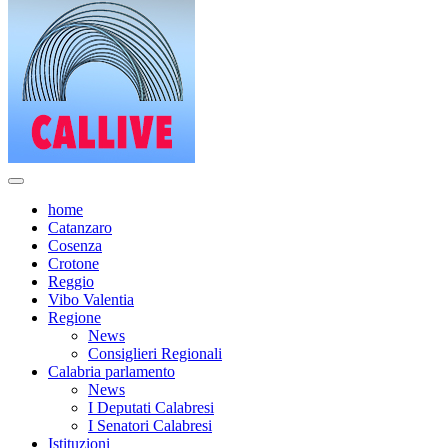
home
Catanzaro
Cosenza
Crotone
Reggio
Vibo Valentia
Regione
News
Consiglieri Regionali
Calabria parlamento
News
I Deputati Calabresi
I Senatori Calabresi
Istituzioni