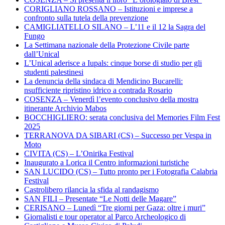
CORIGLIANO ROSSANO – Istituzioni e imprese a
confronto sulla tutela della prevenzione
CAMIGLIATELLO SILANO – L’11 e il 12 la Sagra del
Fungo
La Settimana nazionale della Protezione Civile parte
dall’Unical
L’Unical aderisce a Iupals: cinque borse di studio per gli
studenti palestinesi
La denuncia della sindaca di Mendicino Bucarelli:
nsufficiente ripristino idrico a contrada Rosario
COSENZA – Venerdì l’evento conclusivo della mostra
itinerante Archivio Mabos
BOCCHIGLIERO: serata conclusiva del Memories Film Fest
2025
TERRANOVA DA SIBARI (CS) – Successo per Vespa in
Moto
CIVITA (CS) – L’Onirika Festival
Inaugurato a Lorica il Centro informazioni turistiche
SAN LUCIDO (CS) – Tutto pronto per i Fotografia Calabria
Festival
Castrolibero rilancia la sfida al randagismo
SAN FILI – Presentate “Le Notti delle Magare”
CERISANO – Lunedì “Tre giorni per Gaza: oltre i muri”
Giornalisti e tour operator al Parco Archeologico di