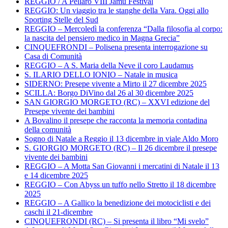
REGGIO / A Pellaro VIII Jamu Festival
REGGIO: Un viaggio tra le stanghe della Vara. Oggi allo
Sporting Stelle del Sud
REGGIO – Mercoledì la conferenza “Dalla filosofia al corpo:
la nascita del pensiero medico in Magna Grecia”
CINQUEFRONDI – Polisena presenta interrogazione su
Casa di Comunità
REGGIO – A S. Maria della Neve il coro Laudamus
S. ILARIO DELLO IONIO – Natale in musica
SIDERNO: Presepe vivente a Mirto il 27 dicembre 2025
SCILLA: Borgo DiVino dal 26 al 30 dicembre 2025
SAN GIORGIO MORGETO (RC) – XXVI edizione del
Presepe vivente dei bambini
A Bovalino il presepe che racconta la memoria contadina
della comunità
Sogno di Natale a Reggio il 13 dicembre in viale Aldo Moro
S. GIORGIO MORGETO (RC) – Il 26 dicembre il presepe
vivente dei bambini
REGGIO – A Motta San Giovanni i mercatini di Natale il 13
e 14 dicembre 2025
REGGIO – Con Abyss un tuffo nello Stretto il 18 dicembre
2025
REGGIO – A Gallico la benedizione dei motociclisti e dei
caschi il 21-dicembre
CINQUEFRONDI (RC) – Si presenta il libro “Mi svelo”