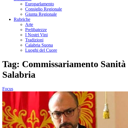
Europarlamento
Consiglio Regionale
Giunta Regionale
Rubriche
Arte
Prelibatezze
I Nostri Vini
Tradizioni
Calabria Suona
Luoghi del Cuore
Tag:
Commissariamento Sanità
Salabria
Focus