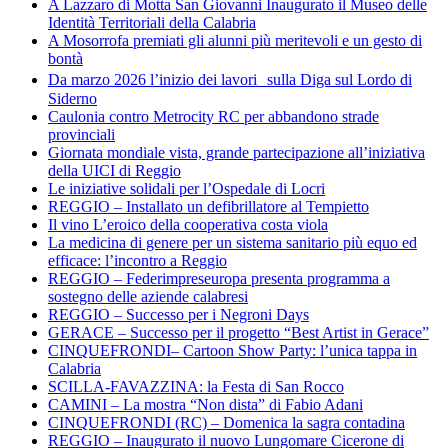
A Lazzaro di Motta San Giovanni Inaugurato il Museo delle
Identità Territoriali della Calabria
A Mosorrofa premiati gli alunni più meritevoli e un gesto di
bontà
Da marzo 2026 l’inizio dei lavori sulla Diga sul Lordo di
Siderno
Caulonia contro Metrocity RC per abbandono strade
provinciali
Giornata mondiale vista, grande partecipazione all’iniziativa
della UICI di Reggio
Le iniziative solidali per l’Ospedale di Locri
REGGIO – Installato un defibrillatore al Tempietto
Il vino L’eroico della cooperativa costa viola
La medicina di genere per un sistema sanitario più equo ed
efficace: l’incontro a Reggio
REGGIO – Federimpreseuropa presenta programma a
sostegno delle aziende calabresi
REGGIO – Successo per i Negroni Days
GERACE – Successo per il progetto “Best Artist in Gerace”
CINQUEFRONDI– Cartoon Show Party: l’unica tappa in
Calabria
SCILLA-FAVAZZINA: la Festa di San Rocco
CAMINI – La mostra “Non dista” di Fabio Adani
CINQUEFRONDI (RC) – Domenica la sagra contadina
REGGIO – Inaugurato il nuovo Lungomare Cicerone di