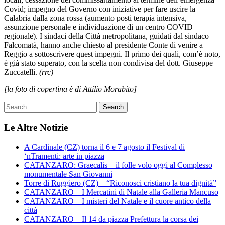
Covid; impegno del Governo con iniziative per fare uscire la
Calabria dalla zona rossa (aumento posti terapia intensiva,
assunzione personale e individuazione di un centro COVID
regionale). I sindaci della Città metropolitana, guidati dal sindaco
Falcomatà, hanno anche chiesto al presidente Conte di venire a
Reggio a sottoscrivere quest impegni. Il primo dei quali, com’è noto,
è già stato superato, con la scelta non condivisa del dott. Giuseppe
Zuccatelli.
(rrc)
[la foto di copertina è di Attilio Morabito]
Le Altre Notizie
A Cardinale (CZ) torna il 6 e 7 agosto il Festival di
‘nTramenti: arte in piazza
CATANZARO: Graecalis – il folle volo oggi al Complesso
monumentale San Giovanni
Torre di Ruggiero (CZ) – “Riconosci cristiano la tua dignità”
CATANZARO – I Mercatini di Natale alla Galleria Mancuso
CATANZARO – I misteri del Natale e il cuore antico della
città
CATANZARO – Il 14 da piazza Prefettura la corsa dei