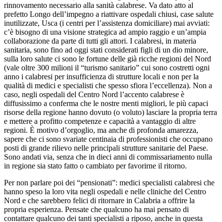
rinnovamento necessario alla sanità calabrese. Va dato atto al
prefetto Longo dell’impegno a riattivare ospedali chiusi, case salute
inutilizzate, Usca (i centri per l’assistenza domiciliare) mai avviati:
c’è bisogno di una visione strategica ad ampio raggio e un’ampia
collaborazione da parte di tutti gli attori. I calabresi, in materia
sanitaria, sono fino ad oggi stati considerati figli di un dio minore,
sulla loro salute ci sono le fortune delle già ricche regioni del Nord
(vale oltre 300 milioni il “turismo sanitario” cui sono costretti ogni
anno i calabresi per insufficienza di strutture locali e non per la
qualità di medici e specialisti che spesso sfiora l’eccellenza). Non a
caso, negli ospedali del Centro Nord l’accento calabrese è
diffusissimo a conferma che le nostre menti migliori, le più capaci
risorse della regione hanno dovuto (o voluto) lasciare la propria terra
e mettere a profitto competenze e capacità a vantaggio di altre
regioni. È motivo d’orgoglio, ma anche di profonda amarezza,
sapere che ci sono svariate centinaia di professionisti che occupano
posti di grande rilievo nelle principali strutture sanitarie del Paese.
Sono andati via, senza che in dieci anni di commissariamento nulla
in regione sia stato fatto o cambiato per favorirne il ritorno.
Per non parlare poi dei “pensionati”: medici specialisti calabresi che
hanno speso la loro vita negli ospedali e nelle cliniche del Centro
Nord e che sarebbero felici di ritornare in Calabria a offrire la
propria esperienza. Pensate che qualcuno ha mai pensato di
contattare qualcuno dei tanti specialisti a riposo, anche in questa