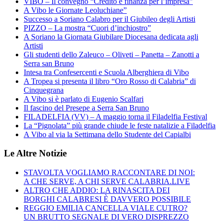
VIBO – Il convegno “Credito e finanza per l’impresa”
A Vibo le Giornate Leoluchiane”
Successo a Soriano Calabro per il Giubileo degli Artisti
PIZZO – La mostra “Cuori d’inchiostro”
A Soriano la Giornata Giubilare Diocesana dedicata agli
Artisti
Gli studenti dello Zaleuco – Oliveti – Panetta – Zanotti a
Serra san Bruno
Intesa tra Confesercenti e Scuola Alberghiera di Vibo
A Tropea si presenta il libro “Oro Rosso di Calabria” di
Cinquegrana
A Vibo si è parlato di Eugenio Scalfari
Il fascino del Presepe a Serra San Bruno
FILADELFIA (VV) – A maggio torna il Filadelfia Festival
La “Pignolata” più grande chiude le feste natalizie a Filadelfia
A Vibo al via la Settimana dello Studente del Capialbi
Le Altre Notizie
STAVOLTA VOGLIAMO RACCONTARE DI NOI:
A CHE SERVE, A CHI SERVE CALABRIA.LIVE
ALTRO CHE ADDIO: LA RINASCITA DEI
BORGHI CALABRESI È DAVVERO POSSIBILE
REGGIO EMILIA CANCELLA VIALE CUTRO?
UN BRUTTO SEGNALE DI VERO DISPREZZO