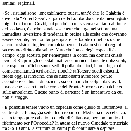
sanitari, regionali.
«Se i risultati sono innegabilmente questi, tant’è che la Calabria è
diventata “Zona Rossa”, al pari della Lombardia che da mesi registra
migliaia di morti Covid, sol perché ha un sistema sanitario al limite
del collasso, è anche banale sostenere che urge nel settore una
immediata inversione di tendenza in ordine alle scelte che dovranno
essere assunte, per non far precipitare nel baratro quel poco che
ancora resiste e togliere completamente ai calabresi ed ai reggini il
sacrosanto diritto alla salute. Altro che logica degli ospedali da
campo, oggi adottata per l’emergenza in corso, ma domani chissà
perché! Riaprire gli ospedali inattivi ed immediatamente utilizzabili,
che ospitano uffici o sono sedi di poliambulatori, in una logica di
complementarietà territoriale, nonché rafforzare quelli esistenti,
ridotti oggi al lumicino, che se funzionanti avrebbero potuto
accogliere centinaia di pazienti, sia ordinari che colpiti da Covid,
invece che costretti nelle corsie dei Pronto Soccorso e qualche volta
sulle ambulanze. Questo punto di partenza è un imperativo da cui
non si sfugge.
«È possibile tenere vuoto un ospedale come quello di Taurianova, al
centro della Piana, già sede di un reparto di Medicina di eccellenza,
a suo tempo pure cablato, o quello di Cittanova, per anni punto di
riferimento per l’Ortopedia? In attesa del nuovo Ospedale territoriale
tra 5 o 10 anni, la struttura di Palmi può continuare a ospitare