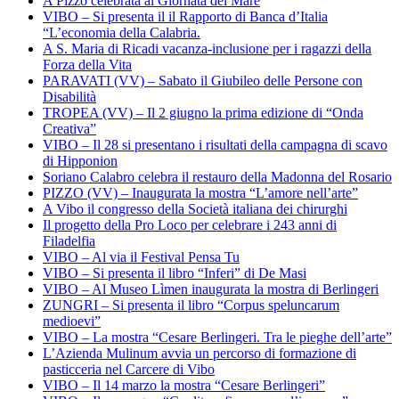
A Pizzo celebrata al Giornata del Mare
VIBO – Si presenta il il Rapporto di Banca d’Italia
“L’economia della Calabria.
A S. Maria di Ricadi vacanza-inclusione per i ragazzi della
Forza della Vita
PARAVATI (VV) – Sabato il Giubileo delle Persone con
Disabilità
TROPEA (VV) – Il 2 giugno la prima edizione di “Onda
Creativa”
VIBO – Il 28 si presentano i risultati della campagna di scavo
di Hipponion
Soriano Calabro celebra il restauro della Madonna del Rosario
PIZZO (VV) – Inaugurata la mostra “L’amore nell’arte”
A Vibo il congresso della Società italiana dei chirurghi
Il progetto della Pro Loco per celebrare i 243 anni di
Filadelfia
VIBO – Al via il Festival Pensa Tu
VIBO – Si presenta il libro “Inferi” di De Masi
VIBO – Al Museo Lìmen inaugurata la mostra di Berlingeri
ZUNGRI – Si presenta il libro “Corpus speluncarum
medioevi”
VIBO – La mostra “Cesare Berlingeri. Tra le pieghe dell’arte”
L’Azienda Mulinum avvia un percorso di formazione di
pasticceria nel Carcere di Vibo
VIBO – Il 14 marzo la mostra “Cesare Berlingeri”