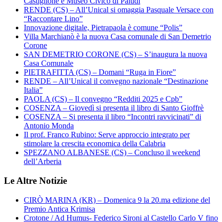
Castiglione e Museo Civico di Paludi
RENDE (CS) – All’Unical si omaggia Pasquale Versace con
“Raccontare Lino”
Innovazione digitale, Pietrapaola è comune “Polis”
Villa Marchianò è la nuova Casa comunale di San Demetrio
Corone
SAN DEMETRIO CORONE (CS) – S’inaugura la nuova
Casa Comunale
PIETRAFITTA (CS) – Domani “Ruga in Fiore”
RENDE – All’Unical il convegno nazionale “Destinazione
Italia”
PAOLA (CS) – Il convegno “Redditi 2025 e Cpb”
COSENZA – Giovedì si presenta il libro di Santo Gioffrè
COSENZA – Si presenta il libro “Incontri ravvicinati” di
Antonio Monda
Il prof. Franco Rubino: Serve approccio integrato per
stimolare la crescita economica della Calabria
SPEZZANO ALBANESE (CS) – Concluso il weekend
dell’Arberia
Le Altre Notizie
CIRÒ MARINA (KR) – Domenica 9 la 20.ma edizione del
Premio Antica Krimisa
Crotone / Ad Humus- Federico Sironi al Castello Carlo V fino