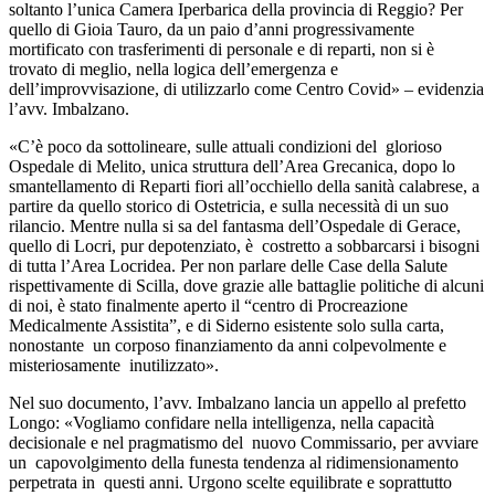
soltanto l’unica Camera Iperbarica della provincia di Reggio? Per
quello di Gioia Tauro, da un paio d’anni progressivamente
mortificato con trasferimenti di personale e di reparti, non si è
trovato di meglio, nella logica dell’emergenza e
dell’improvvisazione, di utilizzarlo come Centro Covid» – evidenzia
l’avv. Imbalzano.
«C’è poco da sottolineare, sulle attuali condizioni del glorioso
Ospedale di Melito, unica struttura dell’Area Grecanica, dopo lo
smantellamento di Reparti fiori all’occhiello della sanità calabrese, a
partire da quello storico di Ostetricia, e sulla necessità di un suo
rilancio. Mentre nulla si sa del fantasma dell’Ospedale di Gerace,
quello di Locri, pur depotenziato, è costretto a sobbarcarsi i bisogni
di tutta l’Area Locridea. Per non parlare delle Case della Salute
rispettivamente di Scilla, dove grazie alle battaglie politiche di alcuni
di noi, è stato finalmente aperto il “centro di Procreazione
Medicalmente Assistita”, e di Siderno esistente solo sulla carta,
nonostante un corposo finanziamento da anni colpevolmente e
misteriosamente inutilizzato».
Nel suo documento, l’avv. Imbalzano lancia un appello al prefetto
Longo: «Vogliamo confidare nella intelligenza, nella capacità
decisionale e nel pragmatismo del nuovo Commissario, per avviare
un capovolgimento della funesta tendenza al ridimensionamento
perpetrata in questi anni. Urgono scelte equilibrate e soprattutto