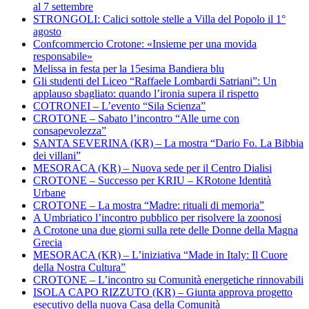
al 7 settembre
STRONGOLI: Calici sottole stelle a Villa del Popolo il 1°
agosto
Confcommercio Crotone: «Insieme per una movida
responsabile»
Melissa in festa per la 15esima Bandiera blu
Gli studenti del Liceo “Raffaele Lombardi Satriani”: Un
applauso sbagliato: quando l’ironia supera il rispetto
COTRONEI – L’evento “Sila Scienza”
CROTONE – Sabato l’incontro “Alle urne con
consapevolezza”
SANTA SEVERINA (KR) – La mostra “Dario Fo. La Bibbia
dei villani”
MESORACA (KR) – Nuova sede per il Centro Dialisi
CROTONE – Successo per KRIU – KRotone Identità
Urbane
CROTONE – La mostra “Madre: rituali di memoria”
A Umbriatico l’incontro pubblico per risolvere la zoonosi
A Crotone una due giorni sulla rete delle Donne della Magna
Grecia
MESORACA (KR) – L’iniziativa “Made in Italy: Il Cuore
della Nostra Cultura”
CROTONE – L’incontro su Comunità energetiche rinnovabili
ISOLA CAPO RIZZUTO (KR) – Giunta approva progetto
esecutivo della nuova Casa della Comunità