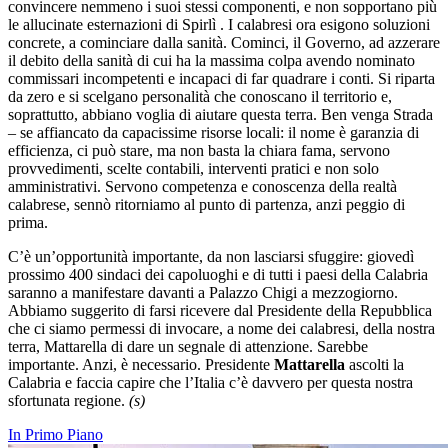
convincere nemmeno i suoi stessi componenti, e non sopportano più
le allucinate esternazioni di Spirlì . I calabresi ora esigono soluzioni
concrete, a cominciare dalla sanità. Cominci, il Governo, ad azzerare
il debito della sanità di cui ha la massima colpa avendo nominato
commissari incompetenti e incapaci di far quadrare i conti. Si riparta
da zero e si scelgano personalità che conoscano il territorio e,
soprattutto, abbiano voglia di aiutare questa terra. Ben venga Strada
– se affiancato da capacissime risorse locali: il nome è garanzia di
efficienza, ci può stare, ma non basta la chiara fama, servono
provvedimenti, scelte contabili, interventi pratici e non solo
amministrativi. Servono competenza e conoscenza della realtà
calabrese, sennò ritorniamo al punto di partenza, anzi peggio di
prima.
C’è un’opportunità importante, da non lasciarsi sfuggire: giovedì
prossimo 400 sindaci dei capoluoghi e di tutti i paesi della Calabria
saranno a manifestare davanti a Palazzo Chigi a mezzogiorno.
Abbiamo suggerito di farsi ricevere dal Presidente della Repubblica
che ci siamo permessi di invocare, a nome dei calabresi, della nostra
terra, Mattarella di dare un segnale di attenzione. Sarebbe
importante. Anzi, è necessario. Presidente
Mattarella
ascolti la
Calabria e faccia capire che l’Italia c’è davvero per questa nostra
sfortunata regione.
(s)
In Primo Piano