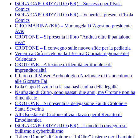
ISOLA CAPO RIZZUTO (KR) – Successo per l’Isola
Comics
ISOLA CAPO RIZZUTO (KR) – Venerdì si presenta l’Isola
Comics
CIRÒ MARINA (KR) – Mariangela D’Agostino presidente
Avis
CROTONE – Si presenta il libro “Andrea oltre il pantalone
rosa”
CROTONE – Il convegno sulle nuove sfide per la pediatria
Venerdì a Cirò si celebra la 13esima Giornata regionale del
Calendario
CROTONE – A lezione di identità territoriale e di
imprenditorialità
Il Parco e il Museo Archeologico Nazionale di Capocolonna
alle Giornate Fai
Isola Capo Rizzuto ha la sua oasi canina della legalità
Naufragio di Cutro, sono passati due anni, ma Crotone non ha
dimenticato
CROTONE – Si presenta la delegazione Fai di Crotone e
Santa Severina
All’Ospedale di Crotone al via i lavori per il Reparto di
Emodinamica
ISOLA CAPO RIZZUTO (KR) – Lunedì il convegno su
bullismo e cyberbullismo
“Libere Donne” di Crotone e “InOltre” insieme per i bambini