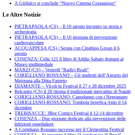
A Girifalco si conclude “Nuovo Cinema Coraggioso”
Le Altre Notizie
PIETRAPAOLA (CS) – Il 10 agosto incontro su storia e
archeologia
PIETRAPAOLA (CS) – Il 10 giornata di prevenzione
cardiovascolare
ACQUAPPESA (CS) / Serata con Cinghios Group il 6
agosto
COSENZA: Cella 121 il libro di Attilio Sabato domani al
Museo multimediale
MARZI (CS) – Venerdì “Radici Reali”
CORIGLIANO ROSSANO – Gli studenti dell’Agrario del
Majorana alla Diga Farneto
DIAMANTE – Vicoli in Festival il 27 e 28 dicembre 2025
Belcastro (CS) il 28 ritorna il tradizionale mercatino di Natale
CORIGLIANO-ROSSANO: Capodanno con i Negramaro
CORIGLIANO-ROSSANO: Tombola benefica Aido il 14
dicembre
TREBISACCE: 3Bee Comics Festival il 12-14 dicembre
COSENZA – Due giornate dedicate alla prevenzione delle
infezioni ospedaliere
A Corigliano Rossano successo per il Clementina Festival
COSENZA – Si presenta il libro “L’orologiaio di Brest”