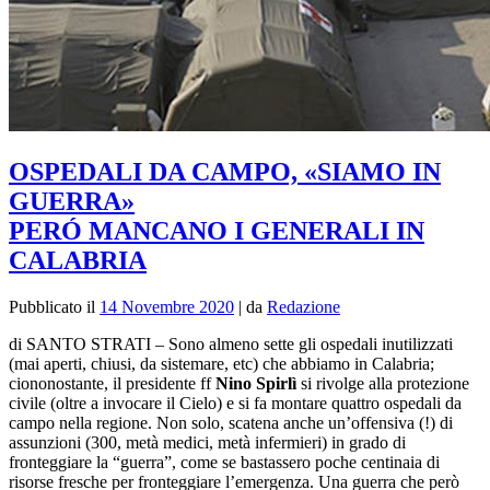
OSPEDALI DA CAMPO, «SIAMO IN
GUERRA»
PERÓ MANCANO I GENERALI IN
CALABRIA
Pubblicato il
14 Novembre 2020
|
da
Redazione
di SANTO STRATI – Sono almeno sette gli ospedali inutilizzati
(mai aperti, chiusi, da sistemare, etc) che abbiamo in Calabria;
ciononostante, il presidente ff
Nino Spirlì
si rivolge alla protezione
civile (oltre a invocare il Cielo) e si fa montare quattro ospedali da
campo nella regione. Non solo, scatena anche un’offensiva (!) di
assunzioni (300, metà medici, metà infermieri) in grado di
fronteggiare la “guerra”, come se bastassero poche centinaia di
risorse fresche per fronteggiare l’emergenza. Una guerra che però