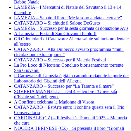
Babbo Natale
LAMEZIA – I Mercatini di Natale del Savutano il 13 e 14
dicembre
LAMEZIA – Sabato il libro “Me la sono andata a cercare”
CATANZARO – Si chiude il Salone DeGusto
LAMEZIA – Successo per la sesta giornata di donazione Avis
A Lamezia la Festa di San Giovanni Paolo II
Gli Odontoiatri di Catanzaro: Allerta salute sul turismo dentale
all’estero
CATANZARO – Alla Dulbecco avviato programma “mini-
circolazione extracorporea”
CATANZARO – Successo per il Materia Festival
La Pro Loco di Nicotera: Concluso biorisanamento torrente
San Giovanni
Il Carnevale di Lamezia è già in cammino: riaperte le porte del
Laboratorio dei Giganti dell’Allegria
CATANZARO – Successo per “La Taranta e il mare”
SOVERIA MANNELLI – Dal 4 settembre l’Università
d’Estate sull’Intelligence
A Conflenti celebrata la Madonna di Visora
CATANZARO – EstArte entro il confine questa sera il Trio
Conservatorio
CARDINALE (CZ) – Il festival ‘nTramenti 2025 – Memoria
che cura
NOCERA TERINESE (CZ) – Si presenta il libro “Giornali