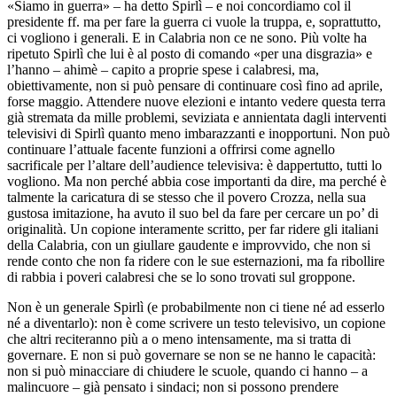
«Siamo in guerra» – ha detto Spirlì – e noi concordiamo col il
presidente ff. ma per fare la guerra ci vuole la truppa, e, soprattutto,
ci vogliono i generali. E in Calabria non ce ne sono. Più volte ha
ripetuto Spirlì che lui è al posto di comando «per una disgrazia» e
l’hanno – ahimè – capito a proprie spese i calabresi, ma,
obiettivamente, non si può pensare di continuare così fino ad aprile,
forse maggio. Attendere nuove elezioni e intanto vedere questa terra
già stremata da mille problemi, seviziata e annientata dagli interventi
televisivi di Spirlì quanto meno imbarazzanti e inopportuni. Non può
continuare l’attuale facente funzioni a offrirsi come agnello
sacrificale per l’altare dell’audience televisiva: è dappertutto, tutti lo
vogliono. Ma non perché abbia cose importanti da dire, ma perché è
talmente la caricatura di se stesso che il povero Crozza, nella sua
gustosa imitazione, ha avuto il suo bel da fare per cercare un po’ di
originalità. Un copione interamente scritto, per far ridere gli italiani
della Calabria, con un giullare gaudente e improvvido, che non si
rende conto che non fa ridere con le sue esternazioni, ma fa ribollire
di rabbia i poveri calabresi che se lo sono trovati sul groppone.
Non è un generale Spirlì (e probabilmente non ci tiene né ad esserlo
né a diventarlo): non è come scrivere un testo televisivo, un copione
che altri reciteranno più a o meno intensamente, ma si tratta di
governare. E non si può governare se non se ne hanno le capacità:
non si può minacciare di chiudere le scuole, quando ci hanno – a
malincuore – già pensato i sindaci; non si possono prendere