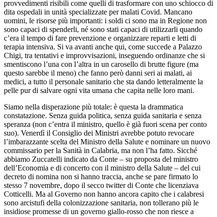
provvedimenti risibili come quelli di trasformare con uno schiocco di
dita ospedali in unità specializzate per malati Covid. Mancano
uomini, le risorse più importanti: i soldi ci sono ma in Regione non
sono capaci di spenderli, né sono stati capaci di utilizzarli quando
c’era il tempo di fare prevenzione e organizzare reparti e letti di
terapia intensiva. Si va avanti anche qui, come succede a Palazzo
Chigi, tra tentativi e improvvisazioni, inseguendo ordinanze che si
smentiscono l’una con l’altra in un carosello di brutte figure (ma
questo sarebbe il meno) che fanno però danni seri ai malati, ai
medici, a tutto il personale sanitario che sta dando letteralmente la
pelle pur di salvare ogni vita umana che capita nelle loro mani.
Siamo nella disperazione più totale: è questa la drammatica
constatazione. Senza guida politica, senza guida sanitaria e senza
speranza (non c’entra il ministro, quello è già fuori scena per conto
suo). Venerdì il Consiglio dei Ministri avrebbe potuto revocare
l’imbarazzante scelta del Ministro della Salute e nominare un nuovo
commissario per la Sanità in Calabria, ma non l’ha fatto. Sicché
abbiamo Zuccatelli indicato da Conte – su proposta del ministro
dell’Economia e di concerto con il ministro della Salute – del cui
decreto di nomina non si hanno traccia, anche se pare firmato lo
stesso 7 novembre, dopo il secco twitter di Conte che licenziava
Cotticelli. Ma al Governo non hanno ancora capito che i calabresi
sono arcistufi della colonizzazione sanitaria, non tollerano più le
insidiose promesse di un governo giallo-rosso che non riesce a