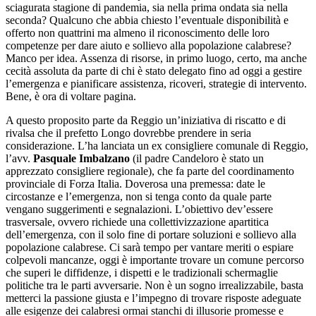
sciagurata stagione di pandemia, sia nella prima ondata sia nella
seconda? Qualcuno che abbia chiesto l’eventuale disponibilità e
offerto non quattrini ma almeno il riconoscimento delle loro
competenze per dare aiuto e sollievo alla popolazione calabrese?
Manco per idea. Assenza di risorse, in primo luogo, certo, ma anche
cecità assoluta da parte di chi è stato delegato fino ad oggi a gestire
l’emergenza e pianificare assistenza, ricoveri, strategie di intervento.
Bene, è ora di voltare pagina.
A questo proposito parte da Reggio un’iniziativa di riscatto e di
rivalsa che il prefetto Longo dovrebbe prendere in seria
considerazione. L’ha lanciata un ex consigliere comunale di Reggio,
l’avv.
Pasquale Imbalzano
(il padre Candeloro è stato un
apprezzato consigliere regionale), che fa parte del coordinamento
provinciale di Forza Italia. Doverosa una premessa: date le
circostanze e l’emergenza, non si tenga conto da quale parte
vengano suggerimenti e segnalazioni. L’obiettivo dev’essere
trasversale, ovvero richiede una collettivizzazione apartitica
dell’emergenza, con il solo fine di portare soluzioni e sollievo alla
popolazione calabrese. Ci sarà tempo per vantare meriti o espiare
colpevoli mancanze, oggi è importante trovare un comune percorso
che superi le diffidenze, i dispetti e le tradizionali schermaglie
politiche tra le parti avversarie. Non è un sogno irrealizzabile, basta
metterci la passione giusta e l’impegno di trovare risposte adeguate
alle esigenze dei calabresi ormai stanchi di illusorie promesse e