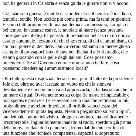
non ha generali in Calabria e senza guida le guerre non si vincono.
Già, siamo in guerra, è inutile nasconderselo e il nemico è insidioso,
temibile, sottile. Non uccide più come prima, ma fa tanti prigionieri.
E siamo tutti prigionieri di una pandemia a cui nessuno, complici il
bel tempo, le vacanze estive, le tavolate al mare (senza presunte
conseguenze infette), ha pensato di prepararsi nel caso di un nuovo
assalto autunnale. nessuno di chi ci governa, di chi ci amministra, di
chi ha il potere di decidere. Dal Governo abbiamo un meraviglioso
esempio di pressapochismo dilagante, dilettanti allo sbaraglio, che
stanno giocando con la pelle degli italiani. Cosa possiamo
pretendere? Se al Governo centrale non sanno che fare, cosa
possiamo chiedere agli amministratori locali?
Oltretutto questa disgraziata terra sconta pure il lutto della presidente
Jole che, oltre ad aver lasciato un vuoto tra chi la stimava
devotamente e chi cominciava ad apprezzarla, ci ha lasciati anche in
un mare di guai. Ovviamente senza colpa (la morte è implacabile e
non spedisce preavvisi) e se avesse avuto qualche settimana in più,
probabilmente avrebbe rimediato all’orribile sciocchezza del
vicepresidente in quota leghista. Nessun pregiudizio su Nino Spirlì,
intellettuale, autore televisivo, blogger convinto, ma politicamente
irrecuperabile. Inguaribilmente inadatto al ruolo, sperduto già prima
della nuova ondata della pandemia, irrimediabilmente confuso in
una funzione che richiede competenza, capacità e, soprattutto,