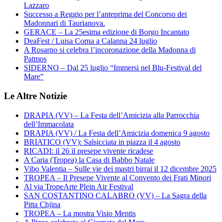
Lazzaro
Successo a Reggio per l’anteprima del Concorso dei
Madonnari di Taurianova.
GERACE – La 25esima edizione di Borgo Incantato
DeaFest / Luisa Corna a Calanna 24 luglio
A Rosarno si celebra l’incoronazione della Madonna di
Patmos
SIDERNO – Dal 25 luglio “Immersi nel Blu-Festival del
Mare”
Le Altre Notizie
DRAPIA (VV) – La Festa dell’Amicizia alla Parrocchia
dell’Immacolata
DRAPIA (VV) / La Festa dell’Amicizia domenica 9 agosto
BRIATICO (VV): Salsicciata in piazza il 4 agosto
RICADI: il 26 il presepe vivente ricadese
A Caria (Tropea) la Casa di Babbo Natale
Vibo Valentia – Sulle vie dei mastri birrai il 12 dicembre 2025
TROPEA – Il Presepe Vivente al Convento dei Frati Minori
Al via TropeArte Plein Air Festival
SAN COSTANTINO CALABRO (VV) – La Sagra della
Pitta Chjina
TROPEA – La mostra Visio Mentis