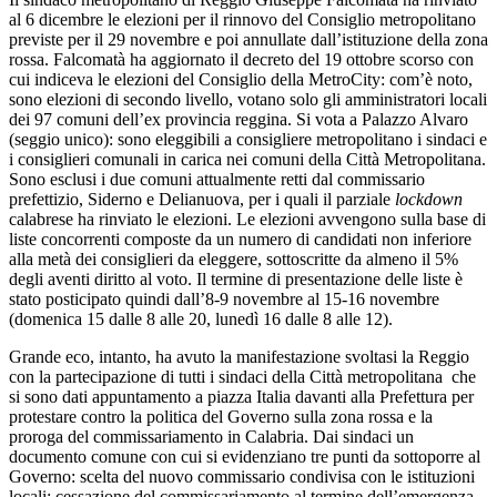
al 6 dicembre le elezioni per il rinnovo del Consiglio metropolitano
previste per il 29 novembre e poi annullate dall’istituzione della zona
rossa. Falcomatà ha aggiornato il decreto del 19 ottobre scorso con
cui indiceva le elezioni del Consiglio della MetroCity: com’è noto,
sono elezioni di secondo livello, votano solo gli amministratori locali
dei 97 comuni dell’ex provincia reggina. Si vota a Palazzo Alvaro
(seggio unico): sono eleggibili a consigliere metropolitano i sindaci e
i consiglieri comunali in carica nei comuni della Città Metropolitana.
Sono esclusi i due comuni attualmente retti dal commissario
prefettizio, Siderno e Delianuova, per i quali il parziale
lockdown
calabrese ha rinviato le elezioni. Le elezioni avvengono sulla base di
liste concorrenti composte da un numero di candidati non inferiore
alla metà dei consiglieri da eleggere, sottoscritte da almeno il 5%
degli aventi diritto al voto. Il termine di presentazione delle liste è
stato posticipato quindi dall’8-9 novembre al 15-16 novembre
(domenica 15 dalle 8 alle 20, lunedì 16 dalle 8 alle 12).
Grande eco, intanto, ha avuto la manifestazione svoltasi la Reggio
con la partecipazione di tutti i sindaci della Città metropolitana che
si sono dati appuntamento a piazza Italia davanti alla Prefettura per
protestare contro la politica del Governo sulla zona rossa e la
proroga del commissariamento in Calabria. Dai sindaci un
documento comune con cui si evidenziano tre punti da sottoporre al
Governo: scelta del nuovo commissario condivisa con le istituzioni
locali; cessazione del commissariamento al termine dell’emergenza