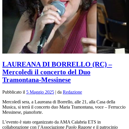
LAUREANA DI BORRELLO (RC) –
Mercoledì il concerto del Duo
Tramontana-Messinese
Pubblicato il
5 Maggio 2025
|
da
Redazione
Mercoledì sera, a Laureana di Borrello, alle 21, alla Casa della
Musica, si terrà il concerto duo Maria Tramontana, voce – Ferruccio
Messinese, pianoforte.
L’evento è stato
organizzato da AMA Calabria ETS in
collaborazione con l’Associazione
Paolo Ragone
e il patrocinio