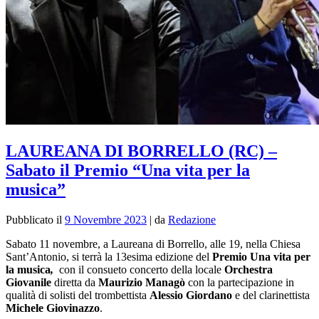
LAUREANA DI BORRELLO (RC) –
Sabato il Premio “Una vita per la
musica”
Pubblicato il
9 Novembre 2023
|
da
Redazione
Sabato 11 novembre, a Laureana di Borrello, alle 19, nella Chiesa
Sant’Antonio, si terrà la 13esima edizione del
Premio Una vita per
la musica
,
con il consueto concerto della locale
Orchestra
Giovanile
diretta da
Maurizio Managò
con la partecipazione in
qualità di solisti del trombettista
Alessio Giordano
e del clarinettista
Michele Giovinazzo
.