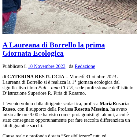
A Laureana di Borrello la prima
Giornata Ecologica
Pubblicato il
10 Novembre 2023
|
da
Redazione
di
CATERINA RESTUCCIA
–
Martedì 31 ottobre 2023 a
Laureana di Borrello si è realizza la 1° giornata ecologica dal
significativo titolo
Puli.. .amo l’I.T.E
, sede professionale dell’istituto
D’Istruzione Superiore R. Piria di Rosarno.
L’evento voluto dalla dirigente scolastica, prof.ssa
MariaRosaria
Russo
, con il supporto della Prof.ssa
Rosetta Messina
, ha avuto
inizio alle ore 9:00 e ha visto come protagonisti gli alunni, a cui è
stato consegnato opportunamente per fare raccolta differenziata un
kit di guanti e sacchi.
Causa reale e profonda è stata “Sensibilizzare” tutti ed