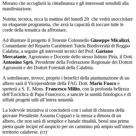
Morano che accoglierà la cittadinanza e gli interessati sensibili alla
manifestazione.
Nutrita, tecnica, ricca la mattina del lunedì 20 che vedrà snocciolare
un eloquente programma, che avrà la capacità di toccare tutte le
corde della tematica da affrontare.
Ad illustrare il progetto il Tenente Colonnello
Giuseppe Micalizzi
,
Comandante del Reparto Carabinieri Tutela Biodiversità di Reggio
Calabria, a seguire gli interventi tecnici del Prof.
Gaetano
Mercatante
, Agronomo e Docente dello stesso Istituto Piria, il Dott.
Antonino Sgrò
, Presidente della Federazione Regionale dei Dottori
Agronomi e dei Dottori Forestali della Calabria.
A sottolineare, invece, proprio i benefici della piantumazione di un
albero sarà il Vicepresidente della FAG Dott.
Mario Fuoco
e
spetterà a S. E. Mons.
Francesco Milito
, con la profonda bellezza
dell’Enciclica di Papa Francesco, a sancire la santità fisiologica e di
siffatti progetti utili all’intera umanità.
La lodevole iniziativa si concluderà con i saluti di chiusura della
giovane Presidente Assunta Cuppari e la messa a dimora di un
albero, che non sarà di semplice e banale ritualità, bensì una prima
pietra quale incipit ed auspicio per un cammino più ampio sull’intero
territorio calabrese.
(cr)