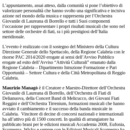
L’appuntamento, assai atteso, dalla comunità si pone l’obiettivo di
valorizzare personalità che hanno svolto una significativa e incisiva
azione nel mondo della musica e rappresenta per l’Orchestra
Giovanile di Laureana di Borrello e tutti i Suoi componenti
l’occasione per rappresentare i propri risultati musicali che sono nel
settore delle orchestre di fiati, ra i più prestigiosi dell’Italia
meridionale.
L’evento è realizzato
con il sostegno del Ministero della Cultura
Direzione Generale dello Spettacolo, della Regione Calabria con le
risorse PAC 2014/2020 erogate ai sensi dell’Avviso Pubblico
erogate ad esito dell’Avviso “Attività Culturali” emanato dalla
Regione Calabria – Dipartimento Istruzione Formazione e Pari
Opportunità – Settore Cultura e della Città Metropolitana di Reggio
Calabria.
Maurizio Managò
è il
Creatore e Maestro-Direttore dell’Orchestra
Giovanile di Laureana di Borrello, dell’Orchestra di Fiati di
Delianuova, della Concert Band di Melicucco, dei Giovani Fiati
Reggini e dell’Orchestra Tirrenium, formazioni musicali che hanno
avviato il cambiamento e il successo della banda musicale in
Calabria. Vincitore di decine di concorsi nazionali e internazionali
ha all’attivo più di 1500 concerti. In qualità di arrangiatore ha
pubblicato brani per le edizioni musicali Accademia 2008, Eufonia,
Scomegna, Wicky e sempre con le Edizioni Musicali Scomegna ha