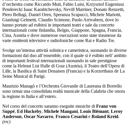
d’orchestra come Riccardo Muti, Fabio Luisi, Krzysztof Eugeniusz
Penderecki Isaac Karabtchevsky, Nevill Marriner, Donato Renzetti,
Piero Bellugi, Daniel Oren, Speranza Scapucci, Michele Mariotti,
Gianluigi Gelmetti, Claudio Scimone, Paolo Arrivabeni, dove lo
hanno portato ad esibirsi in importanti teatri e sale da concerto
internazionali come finlandia, Belgio, Giappone, Spagna, Francia,
Cina, Austria e dove numerose esecuzioni sono state trasmesse da
varie emittenti televisive e radiofoniche come Rai e Radio Tre.
Svolge un’intensa attività solistica e cameristica, suonando in diverse
formazioni dal duo all’ensemble, con il quale si è esibito nell’ ambito
di importanti festival internazionali suonando in sale prestigiose
come la Helmut List Halle di Graz (Austria), il Teatro dell’Opera di
Lille, la Basilica di Saint Denaisen (Francia) e la Korzerthaus de La
Seine Musical di Parigi.
Maurizio Managò
e l’
Orchestra Giovanile di Laureana di Borrello
sono ormai una consolidata realtà musicale della Calabria che onora
la regione in Italia e all’estero.
Nel corso del concerto saranno eseguite musiche di
Franz von
Suppé
,
Ed
Huckeby
,
Michele Mangani
,
Louis Blémant
,
Leroy
Anderson
,
Oscar Navarro
,
Franco Cesarini
e
Roland Kreid
.
(rrc)