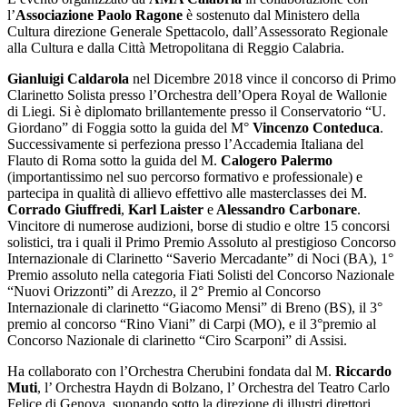
l’
Associazione Paolo Ragone
è sostenuto dal Ministero della
Cultura direzione Generale Spettacolo, dall’Assessorato Regionale
alla Cultura e dalla Città Metropolitana di Reggio Calabria.
Gianluigi Caldarola
nel Dicembre 2018 vince il concorso di Primo
Clarinetto Solista presso l’Orchestra dell’Opera Royal de Wallonie
di Liegi. Si è diplomato brillantemente presso il Conservatorio “U.
Giordano” di Foggia sotto la guida del M°
Vincenzo Conteduca
.
Successivamente si perfeziona presso l’Accademia Italiana del
Flauto di Roma sotto la guida del M.
Calogero Palermo
(importantissimo nel suo percorso formativo e professionale) e
partecipa in qualità di allievo effettivo alle masterclasses dei M.
Corrado
Giuffredi
,
Karl Laister
e
Alessandro Carbonare
.
Vincitore di numerose audizioni, borse di studio e oltre 15 concorsi
solistici, tra i quali il Primo Premio Assoluto al prestigioso Concorso
Internazionale di Clarinetto “Saverio Mercadante” di Noci (BA), 1°
Premio assoluto nella categoria Fiati Solisti del Concorso Nazionale
“Nuovi Orizzonti” di Arezzo, il 2° Premio al Concorso
Internazionale di clarinetto “Giacomo Mensi” di Breno (BS), il 3°
premio al concorso “Rino Viani” di Carpi (MO), e il 3°premio al
Concorso Nazionale di clarinetto “Ciro Scarponi” di Assisi.
Ha collaborato con l’Orchestra Cherubini fondata dal M.
Riccardo
Muti
, l’ Orchestra Haydn di Bolzano, l’ Orchestra del Teatro Carlo
Felice di Genova, suonando sotto la direzione di illustri direttori