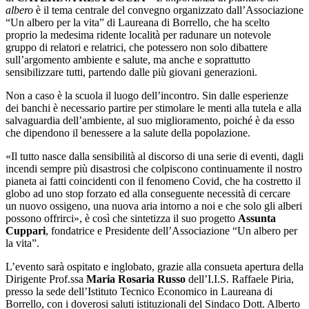
albero
è il tema centrale del convegno organizzato dall’Associazione
“Un albero per la vita” di Laureana di Borrello, che ha scelto
proprio la medesima ridente località per radunare un notevole
gruppo di relatori e relatrici, che potessero non solo dibattere
sull’argomento ambiente e salute, ma anche e soprattutto
sensibilizzare tutti, partendo dalle più giovani generazioni.
Non a caso è la scuola il luogo dell’incontro. Sin dalle esperienze
dei banchi è necessario partire per stimolare le menti alla tutela e alla
salvaguardia dell’ambiente, al suo miglioramento, poiché è da esso
che dipendono il benessere a la salute della popolazione.
«Il tutto nasce dalla sensibilità al discorso di una serie di eventi, dagli
incendi sempre più disastrosi che colpiscono continuamente il nostro
pianeta ai fatti coincidenti con il fenomeno Covid, che ha costretto il
globo ad uno stop forzato ed alla conseguente necessità di cercare
un nuovo ossigeno, una nuova aria intorno a noi e che solo gli alberi
possono offrirci», è così che sintetizza il suo progetto
Assunta
Cuppari
, fondatrice e Presidente dell’Associazione “Un albero per
la vita”.
L’evento sarà ospitato e inglobato, grazie alla consueta apertura della
Dirigente Prof.ssa
Maria Rosaria Russo
dell’I.I.S. Raffaele Piria,
presso la sede dell’Istituto Tecnico Economico in Laureana di
Borrello, con i doverosi saluti istituzionali del Sindaco Dott. Alberto