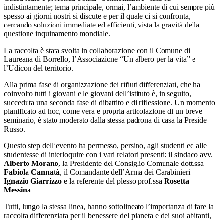
indistintamente; tema principale, ormai, l’ambiente di cui sempre più
spesso ai giorni nostri si discute e per il quale ci si confronta,
cercando soluzioni immediate ed efficienti, vista la gravità della
questione inquinamento mondiale.
La raccolta è stata svolta in collaborazione con il Comune di
Laureana di Borrello, l’Associazione “Un albero per la vita” e
l’Udicon del territorio.
Alla prima fase di organizzazione dei rifiuti differenziati, che ha
coinvolto tutti i giovani e le giovani dell’istituto è, in seguito,
succeduta una seconda fase di dibattito e di riflessione. Un momento
pianificato ad hoc, come vera e propria articolazione di un breve
seminario, è stato moderato dalla stessa padrona di casa la Preside
Russo.
Questo step dell’evento ha permesso, persino, agli studenti ed alle
studentesse di interloquire con i vari relatori presenti: il sindaco avv.
Alberto Morano
, la Presidente del Consiglio Comunale dott.ssa
Fabiola Cannatà
, il Comandante dell’Arma dei Carabinieri
Ignazio
Giarrizzo
e la referente del plesso prof.ssa
Rosetta
Messina
.
Tutti, lungo la stessa linea, hanno sottolineato l’importanza di fare la
raccolta differenziata per il benessere del pianeta e dei suoi abitanti,