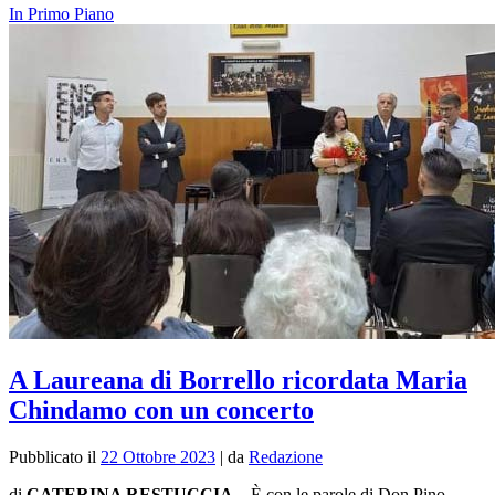
In Primo Piano
A Laureana di Borrello ricordata Maria
Chindamo con un concerto
Pubblicato il
22 Ottobre 2023
|
da
Redazione
di
CATERINA RESTUCCIA
– È con le parole di Don Pino