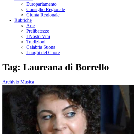
Europarlamento
Consiglio Regionale
Giunta Regionale
Rubriche
Arte
Prelibatezze
I Nostri Vini
Tradizioni
Calabria Suona
Luoghi del Cuore
Tag:
Laureana di Borrello
Archivio Musica