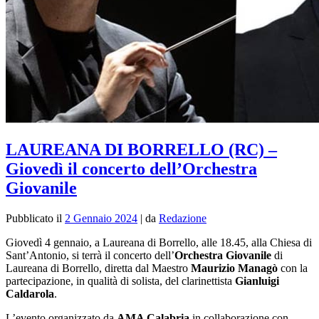
LAUREANA DI BORRELLO (RC) –
Giovedì il concerto dell’Orchestra
Giovanile
Pubblicato il
2 Gennaio 2024
|
da
Redazione
Giovedì 4 gennaio, a Laureana di Borrello, alle 18.45, alla Chiesa di
Sant’Antonio, si terrà il concerto dell’
Orchestra Giovanile
di
Laureana di Borrello, diretta dal Maestro
Maurizio Managò
con la
partecipazione, in qualità di solista, del clarinettista
Gianluigi
Caldarola
.
L’evento organizzato da
AMA Calabria
in collaborazione con