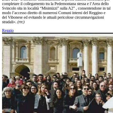
completare il collegamento tra la Pedemontana stessa e l’Area dello
Svincolo sita in località “Misimizzi” sulla A2” , consentendone in tal
modo l’accesso diretto di numerosi Comuni interni del Reggino e
del Vibonese ed evitando le attuali pericolose circumnavigazioni
stradali».
(rrc)
Reggio