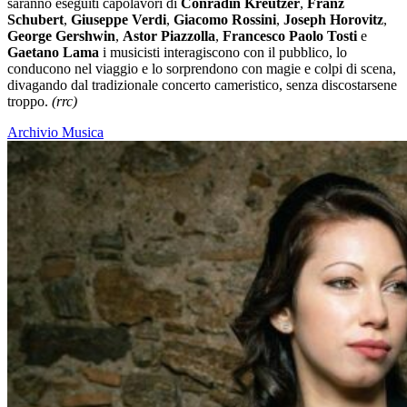
saranno eseguiti capolavori di
Conradin Kreutzer
,
Franz
Schubert
,
Giuseppe Verdi
,
Giacomo Rossini
,
Joseph Horovitz
,
George Gershwin
,
Astor Piazzolla
,
Francesco Paolo Tosti
e
Gaetano Lama
i musicisti interagiscono con il pubblico, lo
conducono nel viaggio e lo sorprendono con magie e colpi di scena,
divagando dal tradizionale concerto cameristico, senza discostarsene
troppo.
(rrc)
Archivio Musica