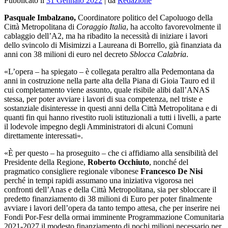
Pubblicato il
31 Gennaio 2022
|
da
Redazione
Pasquale Imbalzano,
Coordinatore politico del Capoluogo della
Città Metropolitana di
Coraggio Italia
, ha accolto favorevolmente il
cablaggio dell’A2, ma ha ribadito la necessità di iniziare i lavori
dello svincolo di Misimizzi a Laureana di Borrello, già finanziata da
anni con 38 milioni di euro nel decreto
Sblocca Calabria
.
«L’opera – ha spiegato – è collegata peraltro alla Pedemontana da
anni in costruzione nella parte alta della Piana di Gioia Tauro ed il
cui completamento viene assunto, quale risibile alibi dall’ANAS
stessa, per poter avviare i lavori di sua competenza, nel triste e
sostanziale disinteresse in questi anni della Città Metropolitana e di
quanti fin qui hanno rivestito ruoli istituzionali a tutti i livelli, a parte
il lodevole impegno degli Amministratori di alcuni Comuni
direttamente interessati».
«È per questo – ha proseguito – che ci affidiamo alla sensibilità del
Presidente della Regione,
Roberto Occhiuto
, nonché del
pragmatico consigliere regionale vibonese
Francesco De Nisi
perché in tempi rapidi assumano una iniziativa vigorosa nei
confronti dell’Anas e della Città Metropolitana, sia per sbloccare il
predetto finanziamento di 38 milioni di Euro per poter finalmente
avviare i lavori dell’opera da tanto tempo attesa, che per inserire nei
Fondi Por-Fesr della ormai imminente Programmazione Comunitaria
2021-2027 il modesto finanziamento di pochi milioni necessario per