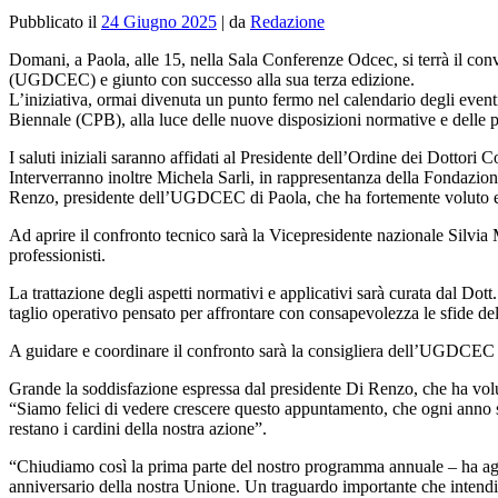
Pubblicato il
24 Giugno 2025
|
da
Redazione
Domani, a Paola, alle 15, nella Sala Conferenze Odcec, si terrà il c
(UGDCEC) e giunto con successo alla sua terza edizione.
L’iniziativa, ormai divenuta un punto fermo nel calendario degli eventi
Biennale (CPB), alla luce delle nuove disposizioni normative e delle 
I saluti iniziali saranno affidati al Presidente dell’Ordine dei Dottori
Interverranno inoltre Michela Sarli, in rappresentanza della Fondazi
Renzo, presidente dell’UGDCEC di Paola, che ha fortemente voluto e s
Ad aprire il confronto tecnico sarà la Vicepresidente nazionale Silvia 
professionisti.
La trattazione degli aspetti normativi e applicativi sarà curata dal Dot
taglio operativo pensato per affrontare con consapevolezza le sfide de
A guidare e coordinare il confronto sarà la consigliera dell’UGDCEC Pao
Grande la soddisfazione espressa dal presidente Di Renzo, che ha volut
“Siamo felici di vedere crescere questo appuntamento, che ogni anno si a
restano i cardini della nostra azione”.
“Chiudiamo così la prima parte del nostro programma annuale – ha aggi
anniversario della nostra Unione. Un traguardo importante che intendiam