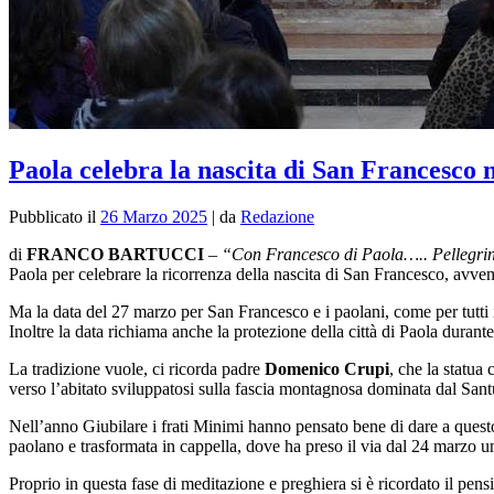
Paola celebra la nascita di San Francesco 
Pubblicato il
26 Marzo 2025
|
da
Redazione
di
FRANCO BARTUCCI
–
“Con Francesco di Paola….. Pellegrin
Paola per celebrare la ricorrenza della nascita di San Francesco, avve
Ma la data del 27 marzo per San Francesco e i paolani, come per tutti
Inoltre la data richiama anche la protezione della città di Paola durant
La tradizione vuole, ci ricorda padre
Domenico Crupi
, che la statua
verso l’abitato sviluppatosi sulla fascia montagnosa dominata dal Santua
Nell’anno Giubilare i frati Minimi hanno pensato bene di dare a questo 
paolano e trasformata in cappella, dove ha preso il via dal 24 marzo un
Proprio in questa fase di meditazione e preghiera si è ricordato il pen