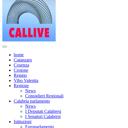
home
Catanzaro
Cosenza
Crotone
Reggio
Vibo Valentia
Regione
News
Consiglieri Regionali
Calabria parlamento
News
I Deputati Calabresi
I Senatori Calabresi
Istituzioni
Europarlamento