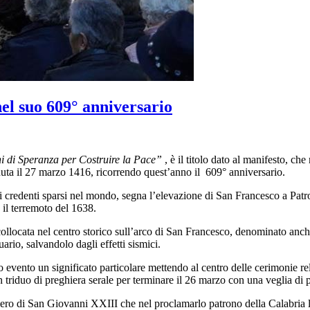
nel suo 609° anniversario
i di Speranza per Costruire la Pace”
, è il titolo dato al manifesto, ch
nuta il 27 marzo 1416, ricorrendo quest’anno il 609° anniversario.
 i credenti sparsi nel mondo, segna l’elevazione di San Francesco a Pat
e il terremoto del 1638.
 collocata nel centro storico sull’arco di San Francesco, denominato anch
rio, salvandolo dagli effetti sismici.
evento un significato particolare mettendo al centro delle cerimonie rel
 triduo di preghiera serale per terminare il 26 marzo con una veglia di 
siero di San Giovanni XXIII che nel proclamarlo patrono della Calabria lo