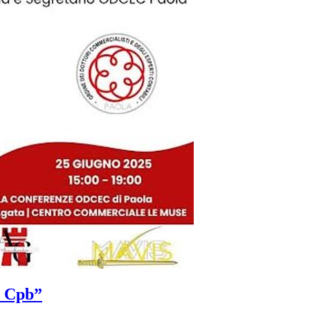
e Cpb”