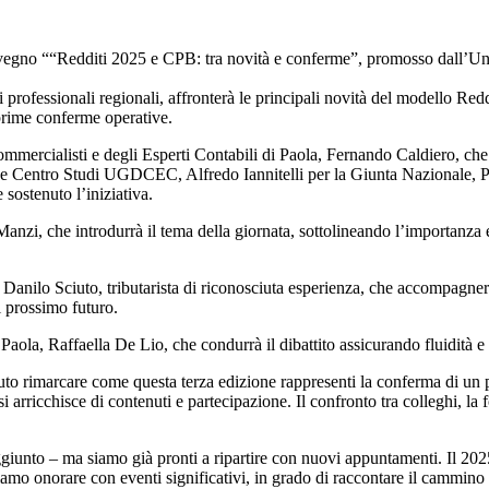
onvegno ““Redditi 2025 e CPB: tra novità e conferme”, promosso dall’Un
 professionali regionali, affronterà le principali novità del modello Re
prime conferme operative.
 Commercialisti e degli Esperti Contabili di Paola, Fernando Caldiero, che
one Centro Studi UGDCEC, Alfredo Iannitelli per la Giunta Nazionale, P
ostenuto l’iniziativa.
Manzi, che introdurrà il tema della giornata, sottolineando l’importanza 
t. Danilo Sciuto, tributarista di riconosciuta esperienza, che accompagnerà
l prossimo futuro.
la, Raffaella De Lio, che condurrà il dibattito assicurando fluidità e co
o rimarcare come questa terza edizione rappresenti la conferma di un pe
rricchisce di contenuti e partecipazione. Il confronto tra colleghi, la f
unto – ma siamo già pronti a ripartire con nuovi appuntamenti. Il 2025
o onorare con eventi significativi, in grado di raccontare il cammino fa