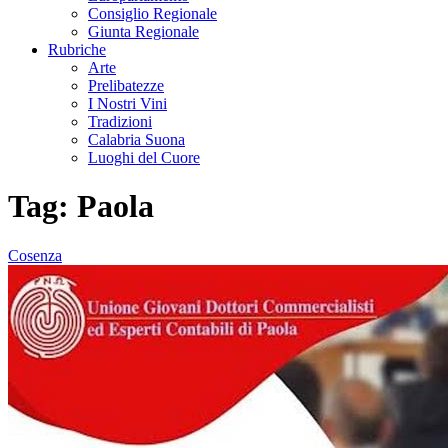
Consiglio Regionale
Giunta Regionale
Rubriche
Arte
Prelibatezze
I Nostri Vini
Tradizioni
Calabria Suona
Luoghi del Cuore
Tag:
Paola
Cosenza