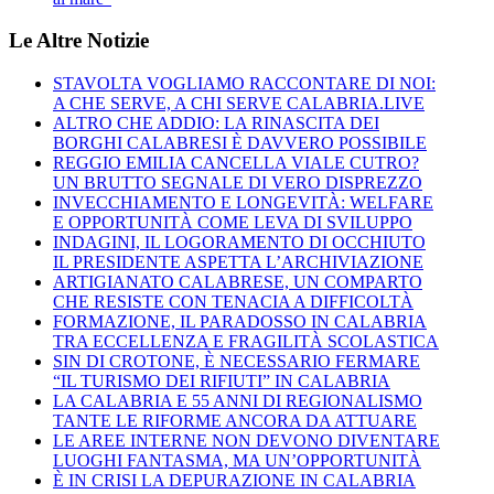
Le Altre Notizie
STAVOLTA VOGLIAMO RACCONTARE DI NOI:
A CHE SERVE, A CHI SERVE CALABRIA.LIVE
ALTRO CHE ADDIO: LA RINASCITA DEI
BORGHI CALABRESI È DAVVERO POSSIBILE
REGGIO EMILIA CANCELLA VIALE CUTRO?
UN BRUTTO SEGNALE DI VERO DISPREZZO
INVECCHIAMENTO E LONGEVITÀ: WELFARE
E OPPORTUNITÀ COME LEVA DI SVILUPPO
INDAGINI, IL LOGORAMENTO DI OCCHIUTO
IL PRESIDENTE ASPETTA L’ARCHIVIAZIONE
ARTIGIANATO CALABRESE, UN COMPARTO
CHE RESISTE CON TENACIA A DIFFICOLTÀ
FORMAZIONE, IL PARADOSSO IN CALABRIA
TRA ECCELLENZA E FRAGILITÀ SCOLASTICA
SIN DI CROTONE, È NECESSARIO FERMARE
“IL TURISMO DEI RIFIUTI” IN CALABRIA
LA CALABRIA E 55 ANNI DI REGIONALISMO
TANTE LE RIFORME ANCORA DA ATTUARE
LE AREE INTERNE NON DEVONO DIVENTARE
LUOGHI FANTASMA, MA UN’OPPORTUNITÀ
È IN CRISI LA DEPURAZIONE IN CALABRIA