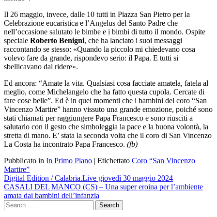
Il 26 maggio, invece, dalle 10 tutti in Piazza San Pietro per la
Celebrazione eucaristica e l’Angelus del Santo Padre che
nell’occasione salutato le bimbe e i bimbi di tutto il mondo. Ospite
speciale
Roberto Benigni
, che ha lanciato i suoi messaggi
raccontando se stesso: «Quando la piccolo mi chiedevano cosa
volevo fare da grande, rispondevo serio: il Papa. E tutti si
sbellicavano dal ridere».
Ed ancora: “Amate la vita. Qualsiasi cosa facciate amatela, fatela al
meglio, come Michelangelo che ha fatto questa cupola. Cercate di
fare cose belle”. Ed è in quei momenti che i bambini del coro “San
Vincenzo Martire” hanno vissuto una grande emozione, poiché sono
stati chiamati per raggiungere Papa Francesco e sono riusciti a
salutarlo con il gesto che simboleggia la pace e la buona volontà, la
stretta di mano. E’ stata la seconda volta che il coro di San Vincenzo
La Costa ha incontrato Papa Francesco.
(fb)
Pubblicato in
In Primo Piano
|
Etichettato
Coro “San Vincenzo
Martire”
Navigazione
Digital Edition / Calabria.Live giovedì 30 maggio 2024
CASALI DEL MANCO (CS) – Una super eroina per l’ambiente
articoli
amata dai bambini dell’infanzia