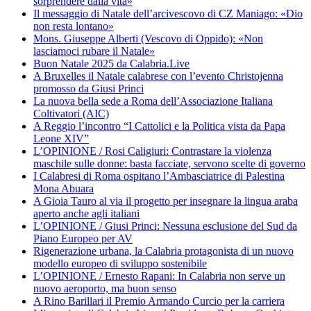
sorprendere dalla vita»
Il messaggio di Natale dell’arcivescovo di CZ Maniago: «Dio
non resta lontano»
Mons. Giuseppe Alberti (Vescovo di Oppido): «Non
lasciamoci rubare il Natale»
Buon Natale 2025 da Calabria.Live
A Bruxelles il Natale calabrese con l’evento Christojenna
promosso da Giusi Princi
La nuova bella sede a Roma dell’Associazione Italiana
Coltivatori (AIC)
A Reggio l’incontro “I Cattolici e la Politica vista da Papa
Leone XIV”
L’OPINIONE / Rosi Caligiuri: Contrastare la violenza
maschile sulle donne: basta facciate, servono scelte di governo
I Calabresi di Roma ospitano l’Ambasciatrice di Palestina
Mona Abuara
A Gioia Tauro al via il progetto per insegnare la lingua araba
aperto anche agli italiani
L’OPINIONE / Giusi Princi: Nessuna esclusione del Sud da
Piano Europeo per AV
Rigenerazione urbana, la Calabria protagonista di un nuovo
modello europeo di sviluppo sostenibile
L’OPINIONE / Ernesto Rapani: In Calabria non serve un
nuovo aeroporto, ma buon senso
A Rino Barillari il Premio Armando Curcio per la carriera