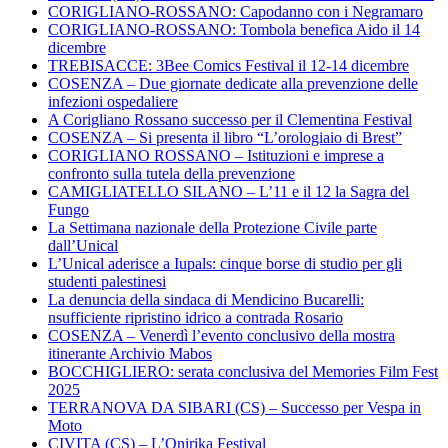
CORIGLIANO-ROSSANO: Capodanno con i Negramaro
CORIGLIANO-ROSSANO: Tombola benefica Aido il 14
dicembre
TREBISACCE: 3Bee Comics Festival il 12-14 dicembre
COSENZA – Due giornate dedicate alla prevenzione delle
infezioni ospedaliere
A Corigliano Rossano successo per il Clementina Festival
COSENZA – Si presenta il libro “L’orologiaio di Brest”
CORIGLIANO ROSSANO – Istituzioni e imprese a
confronto sulla tutela della prevenzione
CAMIGLIATELLO SILANO – L’11 e il 12 la Sagra del
Fungo
La Settimana nazionale della Protezione Civile parte
dall’Unical
L’Unical aderisce a Iupals: cinque borse di studio per gli
studenti palestinesi
La denuncia della sindaca di Mendicino Bucarelli:
nsufficiente ripristino idrico a contrada Rosario
COSENZA – Venerdì l’evento conclusivo della mostra
itinerante Archivio Mabos
BOCCHIGLIERO: serata conclusiva del Memories Film Fest
2025
TERRANOVA DA SIBARI (CS) – Successo per Vespa in
Moto
CIVITA (CS) – L’Onirika Festival