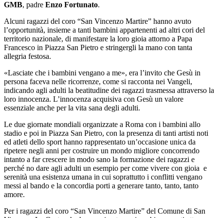
GMB
, padre
Enzo Fortunato
.
Alcuni ragazzi del coro “San Vincenzo Martire” hanno avuto
l’opportunità, insieme a tanti bambini appartenenti ad altri cori del
territorio nazionale, di manifestare la loro gioia attorno a Papa
Francesco in Piazza San Pietro e stringergli la mano con tanta
allegria festosa.
«Lasciate che i bambini vengano a me», era l’invito che Gesù in
persona faceva nelle ricorrenze, come si racconta nei Vangeli,
indicando agli adulti la beatitudine dei ragazzi trasmessa attraverso la
loro innocenza. L’innocenza acquisiva con Gesù un valore
essenziale anche per la vita sana degli adulti.
Le due giornate mondiali organizzate a Roma con i bambini allo
stadio e poi in Piazza San Pietro, con la presenza di tanti artisti noti
ed atleti dello sport hanno rappresentato un’occasione unica da
ripetere negli anni per costruire un mondo migliore concorrendo
intanto a far crescere in modo sano la formazione dei ragazzi e
perché no dare agli adulti un esempio per come vivere con gioia e
serenità una esistenza umana in cui soprattutto i conflitti vengano
messi al bando e la concordia porti a generare tanto, tanto, tanto
amore.
Per i ragazzi del coro “San Vincenzo Martire” del Comune di San