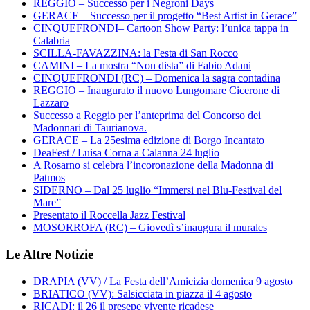
REGGIO – Successo per i Negroni Days
GERACE – Successo per il progetto “Best Artist in Gerace”
CINQUEFRONDI– Cartoon Show Party: l’unica tappa in
Calabria
SCILLA-FAVAZZINA: la Festa di San Rocco
CAMINI – La mostra “Non dista” di Fabio Adani
CINQUEFRONDI (RC) – Domenica la sagra contadina
REGGIO – Inaugurato il nuovo Lungomare Cicerone di
Lazzaro
Successo a Reggio per l’anteprima del Concorso dei
Madonnari di Taurianova.
GERACE – La 25esima edizione di Borgo Incantato
DeaFest / Luisa Corna a Calanna 24 luglio
A Rosarno si celebra l’incoronazione della Madonna di
Patmos
SIDERNO – Dal 25 luglio “Immersi nel Blu-Festival del
Mare”
Presentato il Roccella Jazz Festival
MOSORROFA (RC) – Giovedì s’inaugura il murales
Le Altre Notizie
DRAPIA (VV) / La Festa dell’Amicizia domenica 9 agosto
BRIATICO (VV): Salsicciata in piazza il 4 agosto
RICADI: il 26 il presepe vivente ricadese