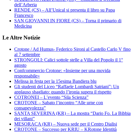
dell’Arberia
RENDE (CS) – All’Unical si presenta il libro su Papa
Francesco
SAN GIOVANNI IN FIORE (CS) – Torna il primario di
Medicina
Le Altre Notizie
Crotone / Ad Humus- Federico Sironi al Castello Carlo V fino
al 7 settembre
STRONGOLI: Calici sottole stelle a Villa del Popolo il 1°
agosto
Confcommercio Crotone: «Insieme per una movida
responsabile»
Melissa in festa per la 15esima Bandiera blu
Gli studenti del Liceo “Raffaele Lombardi Satriani”: Un
applauso sbagliato: quando l’ironia supera il rispetto
COTRONEI – L’evento “Sila Scienza”
CROTONE – Sabato l’incontro “Alle urne con
consapevolezza”
SANTA SEVERINA (KR) – La mostra “Dario Fo. La Bibbia
dei villani”
MESORACA (KR) – Nuova sede per il Centro Dialisi
CROTONE – Successo per KRIU – KRotone Identità