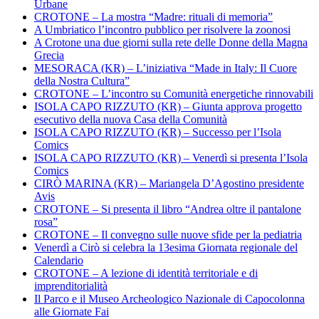
Urbane
CROTONE – La mostra “Madre: rituali di memoria”
A Umbriatico l’incontro pubblico per risolvere la zoonosi
A Crotone una due giorni sulla rete delle Donne della Magna
Grecia
MESORACA (KR) – L’iniziativa “Made in Italy: Il Cuore
della Nostra Cultura”
CROTONE – L’incontro su Comunità energetiche rinnovabili
ISOLA CAPO RIZZUTO (KR) – Giunta approva progetto
esecutivo della nuova Casa della Comunità
ISOLA CAPO RIZZUTO (KR) – Successo per l’Isola
Comics
ISOLA CAPO RIZZUTO (KR) – Venerdì si presenta l’Isola
Comics
CIRÒ MARINA (KR) – Mariangela D’Agostino presidente
Avis
CROTONE – Si presenta il libro “Andrea oltre il pantalone
rosa”
CROTONE – Il convegno sulle nuove sfide per la pediatria
Venerdì a Cirò si celebra la 13esima Giornata regionale del
Calendario
CROTONE – A lezione di identità territoriale e di
imprenditorialità
Il Parco e il Museo Archeologico Nazionale di Capocolonna
alle Giornate Fai