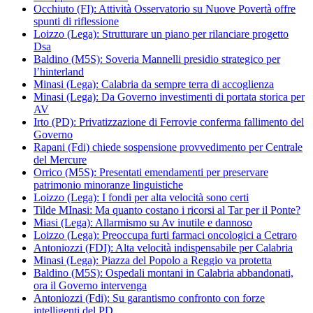
Occhiuto (FI): Attività Osservatorio su Nuove Povertà offre
spunti di riflessione
Loizzo (Lega): Strutturare un piano per rilanciare progetto
Dsa
Baldino (M5S): Soveria Mannelli presidio strategico per
l’hinterland
Minasi (Lega): Calabria da sempre terra di accoglienza
Minasi (Lega): Da Governo investimenti di portata storica per
AV
Irto (PD): Privatizzazione di Ferrovie conferma fallimento del
Governo
Rapani (Fdi) chiede sospensione provvedimento per Centrale
del Mercure
Orrico (M5S): Presentati emendamenti per preservare
patrimonio minoranze linguistiche
Loizzo (Lega): I fondi per alta velocità sono certi
Tilde MInasi: Ma quanto costano i ricorsi al Tar per il Ponte?
Miasi (Lega): Allarmismo su Av inutile e dannoso
Loizzo (Lega): Preoccupa furti farmaci oncologici a Cetraro
Antoniozzi (FDI): Alta velocità indispensabile per Calabria
Minasi (Lega): Piazza del Popolo a Reggio va protetta
Baldino (M5S): Ospedali montani in Calabria abbandonati,
ora il Governo intervenga
Antoniozzi (Fdi): Su garantismo confronto con forze
intelligenti del PD