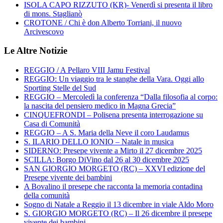
ISOLA CAPO RIZZUTO (KR)- Venerdì si presenta il libro
di mons. Staglianò
CROTONE / Chi è don Alberto Torriani, il nuovo
Arcivescovo
Le Altre Notizie
REGGIO / A Pellaro VIII Jamu Festival
REGGIO: Un viaggio tra le stanghe della Vara. Oggi allo
Sporting Stelle del Sud
REGGIO – Mercoledì la conferenza “Dalla filosofia al corpo:
la nascita del pensiero medico in Magna Grecia”
CINQUEFRONDI – Polisena presenta interrogazione su
Casa di Comunità
REGGIO – A S. Maria della Neve il coro Laudamus
S. ILARIO DELLO IONIO – Natale in musica
SIDERNO: Presepe vivente a Mirto il 27 dicembre 2025
SCILLA: Borgo DiVino dal 26 al 30 dicembre 2025
SAN GIORGIO MORGETO (RC) – XXVI edizione del
Presepe vivente dei bambini
A Bovalino il presepe che racconta la memoria contadina
della comunità
Sogno di Natale a Reggio il 13 dicembre in viale Aldo Moro
S. GIORGIO MORGETO (RC) – Il 26 dicembre il presepe
vivente dei bambini