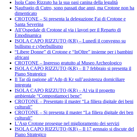
Isola Capo Rizzuto ha la sua oasi canina della legalità
Naufragio di Cutro, sono passati due anni, ma Crotone non ha
dimenticato
CROTONE – Si presenta la delegazione Fai di Crotone e
Santa Severina
All’Ospedale di Crotone al via i lavori per il Reparto di
Emodinamica
ISOLA CAPO RIZZUTO (KR) – Lunedì il convegno su
bullismo e cyberbullismo
“Libere Donne” di Crotone e “InOltre” insieme per i bambini
africani
CROTONE – Ingresso gratuito al Museo Archeologico
ISOLA CAPO RIZZUTO (KR) – Il 7 febbraio si presenta il
Piano Strategico
Il Tar dà ragione all’Adp di Kr sull’assistenza domiciliare
integrata
ISOLA CAPO RIZZUTO (KR) – Al via il progetto
ambientale “Compostiamoci bene”
CROTONE – Presentato il master “La filiera digitale dei beni
culturali”
CROTONE – Si presenta il master “La filiera digitale dei ben
culturali”
L’Asp Crotone prosegue nel miglioramento dei servizi
ISOLA CAPO RIZZUTO (KR) – Il 17 gennaio si discute del
Piano Strategico