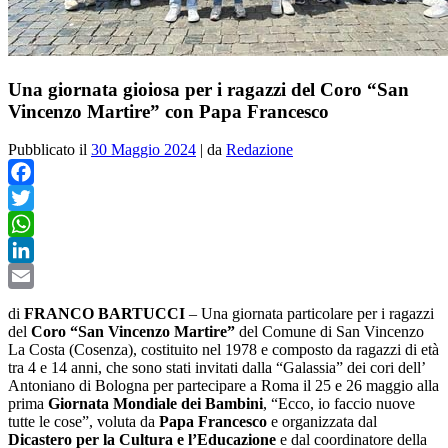
Una giornata gioiosa per i ragazzi del Coro “San
Vincenzo Martire” con Papa Francesco
Pubblicato il
30 Maggio 2024
|
da
Redazione
Facebook
Twitter
WhatsApp
LinkedIn
Email
di
FRANCO BARTUCCI
–
Una giornata particolare per i ragazzi
del
Coro “San Vincenzo Martire”
del Comune di San Vincenzo
La Costa (Cosenza), costituito nel 1978 e composto da ragazzi di età
tra 4 e 14 anni, che sono stati invitati dalla “Galassia” dei cori dell’
Antoniano di Bologna per partecipare a Roma il 25 e 26 maggio alla
prima
Giornata Mondiale dei Bambini
, “Ecco, io faccio nuove
tutte le cose”, voluta da
Papa Francesco
e organizzata dal
Dicastero per la Cultura e l’Educazione
e dal coordinatore della