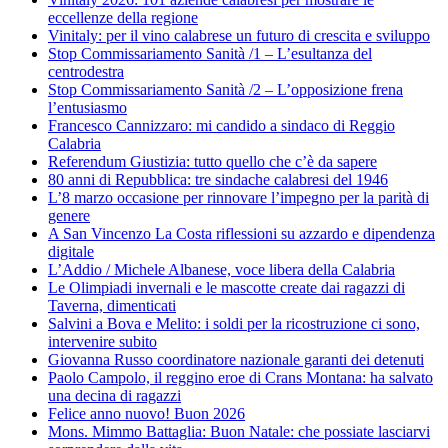
eccellenze della regione
Vinitaly: per il vino calabrese un futuro di crescita e sviluppo
Stop Commissariamento Sanità /1 – L’esultanza del
centrodestra
Stop Commissariamento Sanità /2 – L’opposizione frena
l’entusiasmo
Francesco Cannizzaro: mi candido a sindaco di Reggio
Calabria
Referendum Giustizia: tutto quello che c’è da sapere
80 anni di Repubblica: tre sindache calabresi del 1946
L’8 marzo occasione per rinnovare l’impegno per la parità di
genere
A San Vincenzo La Costa riflessioni su azzardo e dipendenza
digitale
L’Addio / Michele Albanese, voce libera della Calabria
Le Olimpiadi invernali e le mascotte create dai ragazzi di
Taverna, dimenticati
Salvini a Bova e Melito: i soldi per la ricostruzione ci sono,
intervenire subito
Giovanna Russo coordinatore nazionale garanti dei detenuti
Paolo Campolo, il reggino eroe di Crans Montana: ha salvato
una decina di ragazzi
Felice anno nuovo! Buon 2026
Mons. Mimmo Battaglia: Buon Natale: che possiate lasciarvi