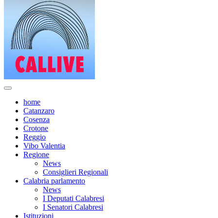
home
Catanzaro
Cosenza
Crotone
Reggio
Vibo Valentia
Regione
News
Consiglieri Regionali
Calabria parlamento
News
I Deputati Calabresi
I Senatori Calabresi
Istituzioni