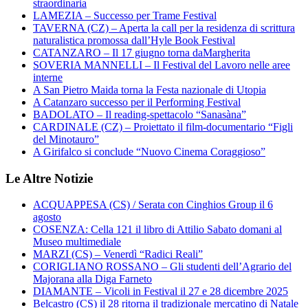
straordinaria
LAMEZIA – Successo per Trame Festival
TAVERNA (CZ) – Aperta la call per la residenza di scrittura
naturalistica promossa dall’Hyle Book Festival
CATANZARO – Il 17 giugno torna daMargherita
SOVERIA MANNELLI – Il Festival del Lavoro nelle aree
interne
A San Pietro Maida torna la Festa nazionale di Utopia
A Catanzaro successo per il Performing Festival
BADOLATO – Il reading-spettacolo “Sanasàna”
CARDINALE (CZ) – Proiettato il film-documentario “Figli
del Minotauro”
A Girifalco si conclude “Nuovo Cinema Coraggioso”
Le Altre Notizie
ACQUAPPESA (CS) / Serata con Cinghios Group il 6
agosto
COSENZA: Cella 121 il libro di Attilio Sabato domani al
Museo multimediale
MARZI (CS) – Venerdì “Radici Reali”
CORIGLIANO ROSSANO – Gli studenti dell’Agrario del
Majorana alla Diga Farneto
DIAMANTE – Vicoli in Festival il 27 e 28 dicembre 2025
Belcastro (CS) il 28 ritorna il tradizionale mercatino di Natale