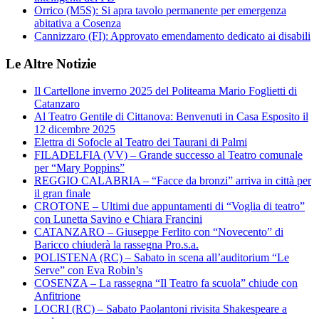
Orrico (M5S): Si apra tavolo permanente per emergenza
abitativa a Cosenza
Cannizzaro (FI): Approvato emendamento dedicato ai disabili
Le Altre Notizie
Il Cartellone inverno 2025 del Politeama Mario Foglietti di
Catanzaro
Al Teatro Gentile di Cittanova: Benvenuti in Casa Esposito il
12 dicembre 2025
Elettra di Sofocle al Teatro dei Taurani di Palmi
FILADELFIA (VV) – Grande successo al Teatro comunale
per “Mary Poppins”
REGGIO CALABRIA – “Facce da bronzi” arriva in città per
il gran finale
CROTONE – Ultimi due appuntamenti di “Voglia di teatro”
con Lunetta Savino e Chiara Francini
CATANZARO – Giuseppe Ferlito con “Novecento” di
Baricco chiuderà la rassegna Pro.s.a.
POLISTENA (RC) – Sabato in scena all’auditorium “Le
Serve” con Eva Robin’s
COSENZA – La rassegna “Il Teatro fa scuola” chiude con
Anfitrione
LOCRI (RC) – Sabato Paolantoni rivisita Shakespeare a