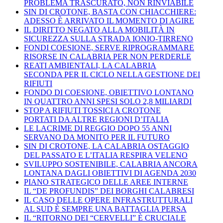
PROBLEMA TRASCURATO, NON RINVIABILE
SIN DI CROTONE, BASTA CON CHIACCHIERE:
ADESSO È ARRIVATO IL MOMENTO DI AGIRE
IL DIRITTO NEGATO ALLA MOBILITÀ IN
SICUREZZA SULLA STRADA IONIO-TIRRENO
FONDI COESIONE, SERVE RIPROGRAMMARE
RISORSE IN CALABRIA PER NON PERDERLE
REATI AMBIENTALI, LA CALABRIA
SECONDA PER IL CICLO NELLA GESTIONE DEI
RIFIUTI
FONDO DI COESIONE, OBIETTIVO LONTANO
IN QUATTRO ANNI SPESI SOLO 2,8 MILIARDI
STOP A RIFIUTI TOSSICI A CROTONE
PORTATI DA ALTRE REGIONI D’ITALIA
LE LACRIME DI REGGIO DOPO 55 ANNI
SERVANO DA MONITO PER IL FUTURO
SIN DI CROTONE, LA CALABRIA OSTAGGIO
DEL PASSATO E L’ITALIA RESPIRA VELENO
SVILUPPO SOSTENIBILE, CALABRIA ANCORA
LONTANA DAGLI OBIETTIVI DI AGENDA 2030
PIANO STRATEGICO DELLE AREE INTERNE
IL “DE PROFUNDIS” DEI BORGHI CALABRESI
IL CASO DELLE OPERE INFRASTRUTTURALI
AL SUD È SEMPRE UNA BATTAGLIA PERSA
IL “RITORNO DEI “CERVELLI” È CRUCIALE