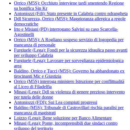
Orrico (M5S): Occhiuto interviene tardi smentendo Regione
su bonifica Sin Kr
Antoniozzi (Fdi): Stato presente in Calabria contro ndrangheta
Ddl Sicurezza, Orrico (M5S): Maggioranza allergica a regole
democratiche
Irto e Misiani (PD) interrogano Salvini su caso Scarcella-
Agostinelli
Orrico (M5S): A Rogliano sospeso servizio di logopedia per
mancanza di personale
Furgiuele (Lega): Fondi per la sicurezza idraulica passo avanti
per sviluppo Calabria
Furgiuele (Lega): Lavorare per sorveglianza epidemiologica
area
Baldino, Orrico e Tucci (M5S): Governo ha abbandonato ex
tirocinanti Mic e Giustizia
Orrico (M5S) interroga ministero Istruzione per conflittualità
al Liceo di Filadelfia
Minasi (Lega): Ddl su violenza di genere prezioso intervento
per tutela delle donne
Antoniozzi (FDI): Sui Lea compiuti progressi
Baldino (M5S): Tribunale di Castrovillari rischia paralisi per
mancanza di magistrati
Loizzo (Lega): Bene soluzione per Banco Alimentare
Minasi (Lega): Ponte, incomprensibili due sindaci contro
sviluppo del territorio