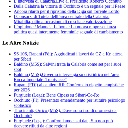
L’intervista di Calabria.Live al Presidente Roberto Occhiuto
Dalla Calabria la vittoria di Occhiuto è un segnale per il Paese
Ancora ritardi per il ripristino della Diga sul torrente Lordo
I Consorzi di Tutela delll’area centrale della Calabria:
Mirabilia, ottima occasione di crescita e valorizzazione
L’opinione / Manuela Labonia: La nuova rappresentanza
politica quasi interamente femminile segnale di cambiamento
Le Altre Notizie
SS 106, Rapani (Fdi): Aggiudicati i lavori da CZ a Kr, attesa
per Sibari
Baldino (M5S): Salvini tratta la Calabria come set per i suoi
spot
Baldino (M5S):Governo intervenga su crisi idrica nell’area
Rocca Imperiale–Trebisacce”
Rapani (FDI) al cantiere Rfi: Confermato rispetto tempistiche
per 2026
Furgiuele (Lega): Bene Cipess su Sibari-Co-Ro
Occhiuto (FI): Presentato emendamento per istituire psicologo
scolastico
Tirocinanti, Orrico (M5S): Dove sono i soldi promessi da
Occhiuto?
Furgiuele (Lega): Confrontiamoci sui dati, Sin non può
ricevere rifiuti da altre regioni