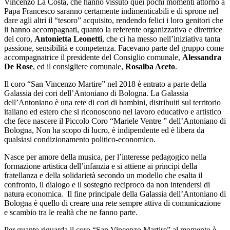
Vincenzo La Costa, che hanno vissuto quei pochi momenti attorno a
Papa Francesco saranno certamente indimenticabili e di sprone nel
dare agli altri il “tesoro” acquisito, rendendo felici i loro genitori che
li hanno accompagnati, quanto la referente organizzativa e direttrice
del coro,
Antonietta Leonetti
, che ci ha messo nell’iniziativa tanta
passione, sensibilità e competenza. Facevano parte del gruppo come
accompagnatrice il presidente del Consiglio comunale,
Alessandra
De Rose
, ed il consigliere comunale,
Rosalba Aceto
.
Il coro “San Vincenzo Martire” nel 2018 è entrato a parte della
Galassia dei cori dell’Antoniano di Bologna. La Galassia
dell’Antoniano è una rete di cori di bambini, distribuiti sul territorio
italiano ed estero che si riconoscono nel lavoro educativo e artistico
che fece nascere il Piccolo Coro “Mariele Ventre ” dell’Antoniano di
Bologna, Non ha scopo di lucro, è indipendente ed è libera da
qualsiasi condizionamento politico-economico.
Nasce per amore della musica, per l’interesse pedagogico nella
formazione artistica dell’infanzia e si attiene ai principi della
fratellanza e della solidarietà secondo un modello che esalta il
confronto, il dialogo e il sostegno reciproco da non intendersi di
natura economica. Il fine principale della Galassia dell’Antoniano di
Bologna è quello di creare una rete sempre attiva di comunicazione
e scambio tra le realtà che ne fanno parte.
Per quanto riguarda il coro “San Vincenzo Martire” al momento è