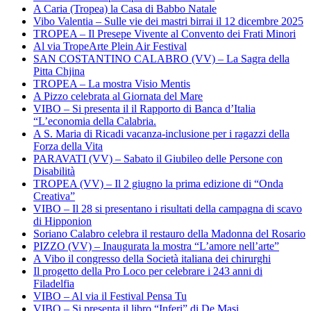
A Caria (Tropea) la Casa di Babbo Natale
Vibo Valentia – Sulle vie dei mastri birrai il 12 dicembre 2025
TROPEA – Il Presepe Vivente al Convento dei Frati Minori
Al via TropeArte Plein Air Festival
SAN COSTANTINO CALABRO (VV) – La Sagra della
Pitta Chjina
TROPEA – La mostra Visio Mentis
A Pizzo celebrata al Giornata del Mare
VIBO – Si presenta il il Rapporto di Banca d’Italia
“L’economia della Calabria.
A S. Maria di Ricadi vacanza-inclusione per i ragazzi della
Forza della Vita
PARAVATI (VV) – Sabato il Giubileo delle Persone con
Disabilità
TROPEA (VV) – Il 2 giugno la prima edizione di “Onda
Creativa”
VIBO – Il 28 si presentano i risultati della campagna di scavo
di Hipponion
Soriano Calabro celebra il restauro della Madonna del Rosario
PIZZO (VV) – Inaugurata la mostra “L’amore nell’arte”
A Vibo il congresso della Società italiana dei chirurghi
Il progetto della Pro Loco per celebrare i 243 anni di
Filadelfia
VIBO – Al via il Festival Pensa Tu
VIBO – Si presenta il libro “Inferi” di De Masi