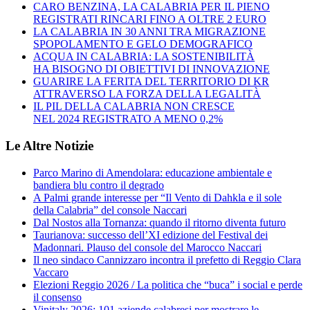
CARO BENZINA, LA CALABRIA PER IL PIENO
REGISTRATI RINCARI FINO A OLTRE 2 EURO
LA CALABRIA IN 30 ANNI TRA MIGRAZIONE
SPOPOLAMENTO E GELO DEMOGRAFICO
ACQUA IN CALABRIA: LA SOSTENIBILITÀ
HA BISOGNO DI OBIETTIVI DI INNOVAZIONE
GUARIRE LA FERITA DEL TERRITORIO DI KR
ATTRAVERSO LA FORZA DELLA LEGALITÀ
IL PIL DELLA CALABRIA NON CRESCE
NEL 2024 REGISTRATO A MENO 0,2%
Le Altre Notizie
Parco Marino di Amendolara: educazione ambientale e
bandiera blu contro il degrado
A Palmi grande interesse per “Il Vento di Dahkla e il sole
della Calabria” del console Naccari
Dal Nostos alla Tornanza: quando il ritorno diventa futuro
Taurianova: successo dell’XI edizione del Festival dei
Madonnari. Plauso del console del Marocco Naccari
Il neo sindaco Cannizzaro incontra il prefetto di Reggio Clara
Vaccaro
Elezioni Reggio 2026 / La politica che “buca” i social e perde
il consenso
Vinitaly 2026: 101 aziende calabresi per mostrare le