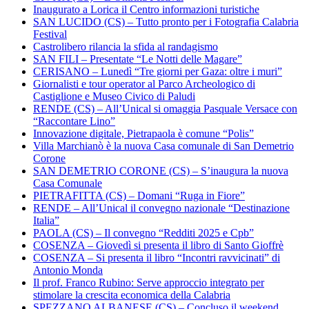
Inaugurato a Lorica il Centro informazioni turistiche
SAN LUCIDO (CS) – Tutto pronto per i Fotografia Calabria
Festival
Castrolibero rilancia la sfida al randagismo
SAN FILI – Presentate “Le Notti delle Magare”
CERISANO – Lunedì “Tre giorni per Gaza: oltre i muri”
Giornalisti e tour operator al Parco Archeologico di
Castiglione e Museo Civico di Paludi
RENDE (CS) – All’Unical si omaggia Pasquale Versace con
“Raccontare Lino”
Innovazione digitale, Pietrapaola è comune “Polis”
Villa Marchianò è la nuova Casa comunale di San Demetrio
Corone
SAN DEMETRIO CORONE (CS) – S’inaugura la nuova
Casa Comunale
PIETRAFITTA (CS) – Domani “Ruga in Fiore”
RENDE – All’Unical il convegno nazionale “Destinazione
Italia”
PAOLA (CS) – Il convegno “Redditi 2025 e Cpb”
COSENZA – Giovedì si presenta il libro di Santo Gioffrè
COSENZA – Si presenta il libro “Incontri ravvicinati” di
Antonio Monda
Il prof. Franco Rubino: Serve approccio integrato per
stimolare la crescita economica della Calabria
SPEZZANO ALBANESE (CS) – Concluso il weekend