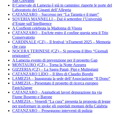
San Giovanni
Il Carnevale di Lamezia è già in cammino: riaperte le porte del
Laboratorio dei Giganti dell’Allegria
CATANZARO – Successo per “La Taranta e il mare”
SOVERIA MANNELLI – Dal 4 settembre l’Università
d’Estate sull’Intelligence
A Conflenti celebrata la Madonna di Visora
CATANZARO – EstArte entro il confine questa sera il Trio
Conservatorio
CARDINALE (CZ) – Il festival ‘nTramenti 2025 – Memoria
che cura
NOCERA TERINESE (CZ) – Si presenta il libro “Giornali
prigionieri”
A Lamezia evento di prevenzione per il progetto Gap
MONTAURO (CZ) – Torna la Notte Azzurra
GIZZERIA (CZ) – La Sagra Patati, Pipi e Mulingiani
CATANZARO LIDO – Il libro di Claudio Borghi
LAMEZIA – Inaugurata la sede dell’Associazione “Il Dono”
LAMEZIA – Presentato il progetto di ricerca europeo
Fastch2ange
CATANZARO – Aggiudicati lavori depurazione tra via
Fiume Busento e Barone
LAMEZIA – Venerdì “La cura” presenta la proposta di legge
per trasformare in spoke gli ospedali montani della Calabria
CATANZARO – Proseguono interventi di pulizia