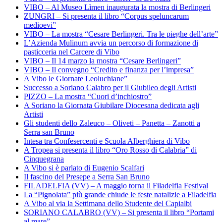
VIBO – Al Museo Lìmen inaugurata la mostra di Berlingeri
ZUNGRI – Si presenta il libro “Corpus speluncarum
medioevi”
VIBO – La mostra “Cesare Berlingeri. Tra le pieghe dell’arte”
L’Azienda Mulinum avvia un percorso di formazione di
pasticceria nel Carcere di Vibo
VIBO – Il 14 marzo la mostra “Cesare Berlingeri”
VIBO – Il convegno “Credito e finanza per l’impresa”
A Vibo le Giornate Leoluchiane”
Successo a Soriano Calabro per il Giubileo degli Artisti
PIZZO – La mostra “Cuori d’inchiostro”
A Soriano la Giornata Giubilare Diocesana dedicata agli
Artisti
Gli studenti dello Zaleuco – Oliveti – Panetta – Zanotti a
Serra san Bruno
Intesa tra Confesercenti e Scuola Alberghiera di Vibo
A Tropea si presenta il libro “Oro Rosso di Calabria” di
Cinquegrana
A Vibo si è parlato di Eugenio Scalfari
Il fascino del Presepe a Serra San Bruno
FILADELFIA (VV) – A maggio torna il Filadelfia Festival
La “Pignolata” più grande chiude le feste natalizie a Filadelfia
A Vibo al via la Settimana dello Studente del Capialbi
SORIANO CALABRO (VV) – Si presenta il libro “Portami
al mare”