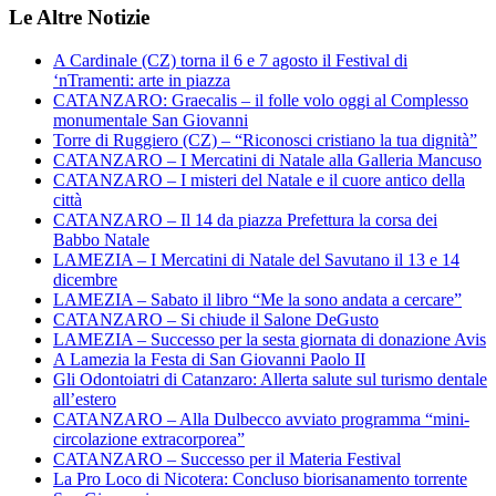
Le Altre Notizie
A Cardinale (CZ) torna il 6 e 7 agosto il Festival di
‘nTramenti: arte in piazza
CATANZARO: Graecalis – il folle volo oggi al Complesso
monumentale San Giovanni
Torre di Ruggiero (CZ) – “Riconosci cristiano la tua dignità”
CATANZARO – I Mercatini di Natale alla Galleria Mancuso
CATANZARO – I misteri del Natale e il cuore antico della
città
CATANZARO – Il 14 da piazza Prefettura la corsa dei
Babbo Natale
LAMEZIA – I Mercatini di Natale del Savutano il 13 e 14
dicembre
LAMEZIA – Sabato il libro “Me la sono andata a cercare”
CATANZARO – Si chiude il Salone DeGusto
LAMEZIA – Successo per la sesta giornata di donazione Avis
A Lamezia la Festa di San Giovanni Paolo II
Gli Odontoiatri di Catanzaro: Allerta salute sul turismo dentale
all’estero
CATANZARO – Alla Dulbecco avviato programma “mini-
circolazione extracorporea”
CATANZARO – Successo per il Materia Festival
La Pro Loco di Nicotera: Concluso biorisanamento torrente