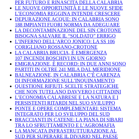
PER FUTURO E RINASCITA DELLA CALABRIA
LE NUOVE OPPORTUNITÀ E LE NUOVE SFIDE
L’ECONOMIA REGGINA INTENDE CRESCERE
DEPURAZIONE ACQUE: IN CALABRIA SONO
188 IMPIANTI FUORI NORMA DA ADEGUARE
LA DECONTAMINAZIONE DEL SIN CROTONE
BISOGNA SALVARE IL “SOLDATO” ERRIGO
L’INFERNO DELL’ARCO JONICO: LA SS 106
CORIGLIANO ROSSANO-CROTONE
LA CALABRIA BRUCIA, È EMERGENZA
107 INCENDI BOSCHIVI IN UN GIORNO
EMIGRAZIONE, È RECORD: IN DUE ANNI SONO
PARTITI IN OLTRE 241 MILA DAL MERIDIONE
BALNEAZIONE, IN CALABRIA C’È CARENZA
DI INFORMAZIONE SULL’INQUINAMENTO
QUESTIONE RIFIUTI, SCELTE STRATEGICHE
CHE NON TUTELANO DAVVERO I CITTADINI
L’ECONOMIA CALABRESE E LA NATURA E I
PERSISTENTI RITARDI NEL SUO SVILUPPO
PONTE E OPERE COMPLEMENTARI: SISTEMA
INTEGRATO PER LO SVILUPPO DEL SUD
BRACCIANTI IN CATENE: LA PIANA DI SIBARI
TRA LO SFRUTTAMENTO E L’AGROMAFIA
LA MANCATA INFRASTRUTTURAZIONE AL
SUD PER SUPERARE IL DIVARIO NEL PAESE