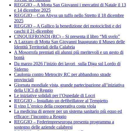
REGGIO – A Motta San Giovanni i mercatini di Natale il 13
e 14 dicembre 2025
REGGIO – Con Abyss un tuffo nello Stretto il 18 dicembre
2025
REGGIO – A Gallico la benedizione dei motociclisti e dei
caschi il 21-dicembre
CINQUEFRONDI (RC) – Si presenta il libro “Mi svelo”
A Lazzaro di Motta San Giovanni Inaugurato il Museo delle
Identità Territoriali della Calabria
A Mosorrofa premiati gli alunni più meritevoli e un gesto di
bontà
Da marzo 2026 l’inizio dei lavori sulla Diga sul Lordo di
Siderno
Caulonia contro Metrocity RC per abbandono strade
provinciali
Giornata mondiale vista, grande partecipazione all’iniziativa
della UICI di Reggio
Le iniziative solidali per l’Ospedale di Locri
REGGIO – Installato un defibrillatore al Tempietto
Il vino L’eroico della cooperativa costa viola
La medicina di genere per un sistema sanitario più equo ed
efficace: l’incontro a Reggio
REGGIO – Federimpreseuropa presenta programma a
sostegno delle aziende calabresi