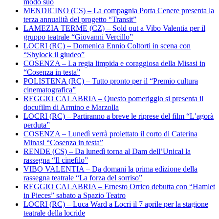
modo suo
MENDICINO (CS) – La compagnia Porta Cenere presenta la
terza annualità del progetto “Transit”
LAMEZIA TERME (CZ) – Sold out a Vibo Valentia per il
gruppo teatrale “Giovanni Vercillo”
LOCRI (RC) – Domenica Ennio Coltorti in scena con
“Shylock il giudeo”
COSENZA – La regia limpida e coraggiosa della Misasi in
“Cosenza in testa”
POLISTENA (RC) – Tutto pronto per il “Premio cultura
cinematografica”
REGGIO CALABRIA – Questo pomeriggio si presenta il
docufilm di Armino e Marzolla
LOCRI (RC) – Partiranno a breve le riprese del film “L’agorà
perduta”
COSENZA – Lunedì verrà proiettato il corto di Caterina
Minasi “Cosenza in testa”
RENDE (CS) – Da lunedì torna al Dam dell’Unical la
rassegna “Il cinefilo”
VIBO VALENTIA – Da domani la prima edizione della
rassegna teatrale “La forza del sorriso”
REGGIO CALABRIA – Ernesto Orrico debutta con “Hamlet
in Pieces” sabato a Spazio Teatro
LOCRI (RC) – Luca Ward a Locri il 7 aprile per la stagione
teatrale della locride