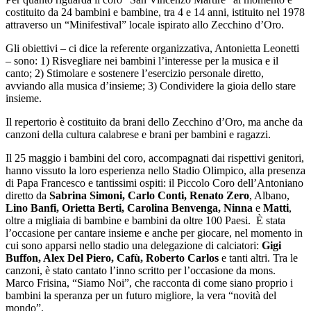
costituito da 24 bambini e bambine, tra 4 e 14 anni, istituito nel 1978
attraverso un “Minifestival” locale ispirato allo Zecchino d’Oro.
Gli obiettivi – ci dice la referente organizzativa, Antonietta Leonetti
– sono: 1) Risvegliare nei bambini l’interesse per la musica e il
canto; 2) Stimolare e sostenere l’esercizio personale diretto,
avviando alla musica d’insieme; 3) Condividere la gioia dello stare
insieme.
Il repertorio è costituito da brani dello Zecchino d’Oro, ma anche da
canzoni della cultura calabrese e brani per bambini e ragazzi.
Il 25 maggio i bambini del coro, accompagnati dai rispettivi genitori,
hanno vissuto la loro esperienza nello Stadio Olimpico, alla presenza
di Papa Francesco e tantissimi ospiti: il Piccolo Coro dell’Antoniano
diretto da
Sabrina Simoni, Carlo Conti, Renato Zero
, Albano,
Lino Banfi, Orietta Berti, Carolina Benvenga, Ninna
e
Matti
,
oltre a migliaia di bambine e bambini da oltre 100 Paesi. È stata
l’occasione per cantare insieme e anche per giocare, nel momento in
cui sono apparsi nello stadio una delegazione di calciatori:
Gigi
Buffon, Alex Del Piero, Cafù, Roberto Carlos
e tanti altri. Tra le
canzoni, è stato cantato l’inno scritto per l’occasione da mons.
Marco Frisina, “Siamo Noi”, che racconta di come siano proprio i
bambini la speranza per un futuro migliore, la vera “novità del
mondo”.