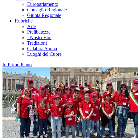
Europarlamento
Consiglio Regionale
Giunta Regionale
Rubriche
Arte
Prelibatezze
I Nostri Vini
Tradizioni
Calabria Suona
Luoghi del Cuore
In Primo Piano