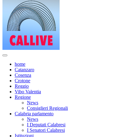
home
Catanzaro
Cosenza
Crotone
Reggio
Vibo Valentia
Regione
News
Consiglieri Regionali
Calabria parlamento
News
I Deputati Calabresi
I Senatori Calabresi
Istituzioni