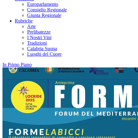
Europarlamento
Consiglio Regionale
Giunta Regionale
Rubriche
Arte
Prelibatezze
I Nostri Vini
Tradizioni
Calabria Suona
Luoghi del Cuore
In Primo Piano