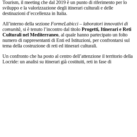
Tourism, il meeting che dal 2019 è un punto di riferimento per lo
sviluppo e la valorizzazione degli itinerari culturali e delle
destinazioni d’eccellenza in Italia.
All’interno della sezione
FormeLabicci – laboratori innovativi di
comunità,
si è tenuto l’incontro dal titolo
Progetti, Itinerari e Reti
Culturali nel Mediterraneo
,
al quale hanno partecipato un folto
numero di rappresentanti di Enti ed Istituzioni, per confrontarsi sul
tema della costruzione di reti ed itinerari culturali.
Un confronto che ha posto al centro dell’attenzione il territorio della
Locride: un analisi su itinerari già costituiti, reti in fase di
costruzione, Enti che si sono messi a disposizione, per contribuire
attraverso le proprie competenze e specificità alla valorizzazione del
patrimonio identitario della candidata a capitale della cultura.
Alleanze
, che guardano ad un mediterraneo comune, dove il ruolo
degli itinerari e delle reti culturali si impone per la capacità di
costruire dialoghi e collaborazioni: dal progetto di Immateria Festival
sul patrimonio immateriale a MedFort rete di valorizzazione del
patrimonio fortificato, attraverso la Via del Ferro, la rete dei siti
minerari, la rete delle città dei presepi, per finire lungo le Vie di
Carlo V e le antiche rotte di navigazione.
All’incontro hanno partecipato
Francesco Macrì
, p
residente del