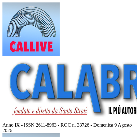
Vai
al
contenuto
Anno IX - ISSN 2611-8963 - ROC n. 33726 - Domenica 9 Agosto
2026