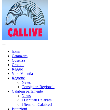
home
Catanzaro
Cosenza
Crotone
Reggio
Vibo Valentia
Regione
News
Consiglieri Regionali
Calabria parlamento
News
I Deputati Calabresi
I Senatori Calabresi
Istituzioni