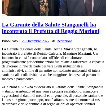
La Garante della Salute Stanganelli ha
incontrato il Prefetto di Reggio Mariani
Pubblicato il
29 Dicembre 2022
|
da
Redazione
La Garante regionale della Salute,
Anna Maria Stanganelli
, ha
incontrato il prefetto di Reggio Calabria,
Massimo Mariani
. Un
incontro in cui si è concordato
sull’idea di collaborare
progettualmente per definire azioni future atte a rafforzare la capacità
di lavorare in rete da parte dei vari livelli istituzionali e
amministrativi, al fine di garantire non soltanto uniformità di tutela
sanitaria alla collettività ma anche maggiore sicurezza al personale
medico e paramedico.
«Da Nord a Sud –ha evidenziato il Garante della Salute, Stanganelli
– stiamo assistendo ad una vera e propria escalation di minacce e
aggressioni ai danni di medici e, in generale, di personale sanitario e
la nostra regione, purtroppo, non è affatto esente dai numerosi casi
di cronaca e dalle centinaia di segnalazioni di operatori sanitari