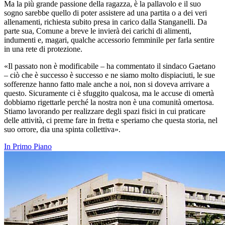
Ma la più grande passione della ragazza, è la pallavolo e il suo
sogno sarebbe quello di poter assistere ad una partita o a dei veri
allenamenti, richiesta subito presa in carico dalla Stanganelli. Da
parte sua, Comune a breve le invierà dei carichi di alimenti,
indumenti e, magari, qualche accessorio femminile per farla sentire
in una rete di protezione.
«Il passato non è modificabile – ha commentato il sindaco Gaetano
– ciò che è successo è successo e ne siamo molto dispiaciuti, le sue
sofferenze hanno fatto male anche a noi, non si doveva arrivare a
questo. Sicuramente ci è sfuggito qualcosa, ma le accuse di omertà
dobbiamo rigettarle perché la nostra non è una comunità omertosa.
Stiamo lavorando per realizzare degli spazi fisici in cui praticare
delle attività, ci preme fare in fretta e speriamo che questa storia, nel
suo orrore, dia una spinta collettiva».
In Primo Piano