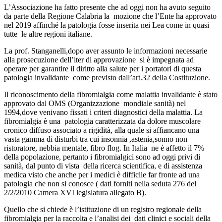
L’Associazione ha fatto presente che ad oggi non ha avuto seguito
da parte della Regione Calabria la mozione che l’Ente ha approvato
nel 2019 affinché la patologia fosse inserita nei Lea come in quasi
tutte le altre regioni italiane.
La prof. Stanganelli,dopo aver assunto le informazioni necessarie
alla prosecuzione dell’iter di approvazione si è impegnata ad
operare per garantire il diritto alla salute per i portatori di questa
patologia invalidante come previsto dall’art.32 della Costituzione.
Il riconoscimento della fibromialgia come malattia invalidante è stato
approvato dal OMS (Organizzazione mondiale sanità) nel
1994,dove venivano fissati i criteri diagnostici della malattia. La
fibromialgia è una patologia caratterizzata da dolore muscolare
cronico diffuso associato a rigidità, alla quale si affiancano una
vasta gamma di disturbi tra cui insonnia ,astenia,sonno non
ristoratore, nebbia mentale, fibro flog. In Italia ne è affetto il 7%
della popolazione, pertanto i fibromialgici sono ad oggi privi di
sanità, dal punto di vista della ricerca scientifica, e di assistenza
medica visto che anche per i medici è difficile far fronte ad una
patologia che non si conosce ( dati forniti nella seduta 276 del
2/2/2010 Camera XVI legislatura allegato B).
Quello che si chiede è l’istituzione di un registro regionale della
fibromialgia per la raccolta e l’analisi dei dati clinici e sociali della