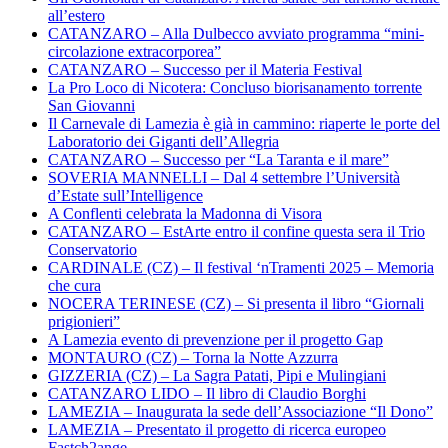
all’estero
CATANZARO – Alla Dulbecco avviato programma “mini-
circolazione extracorporea”
CATANZARO – Successo per il Materia Festival
La Pro Loco di Nicotera: Concluso biorisanamento torrente
San Giovanni
Il Carnevale di Lamezia è già in cammino: riaperte le porte del
Laboratorio dei Giganti dell’Allegria
CATANZARO – Successo per “La Taranta e il mare”
SOVERIA MANNELLI – Dal 4 settembre l’Università
d’Estate sull’Intelligence
A Conflenti celebrata la Madonna di Visora
CATANZARO – EstArte entro il confine questa sera il Trio
Conservatorio
CARDINALE (CZ) – Il festival ‘nTramenti 2025 – Memoria
che cura
NOCERA TERINESE (CZ) – Si presenta il libro “Giornali
prigionieri”
A Lamezia evento di prevenzione per il progetto Gap
MONTAURO (CZ) – Torna la Notte Azzurra
GIZZERIA (CZ) – La Sagra Patati, Pipi e Mulingiani
CATANZARO LIDO – Il libro di Claudio Borghi
LAMEZIA – Inaugurata la sede dell’Associazione “Il Dono”
LAMEZIA – Presentato il progetto di ricerca europeo
Fastch2ange