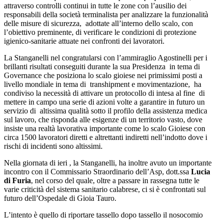
attraverso controlli continui in tutte le zone con l’ausilio dei
responsabili della società terminalista per analizzare la funzionalità
delle misure di sicurezza, adottate all’interno dello scalo, con
l’obiettivo preminente, di verificare le condizioni di protezione
igienico-sanitarie attuate nei confronti dei lavoratori.
La Stanganelli nel congratularsi con l’ammiraglio Agostinelli per i
brillanti risultati conseguiti durante la sua Presidenza in tema di
Governance che posiziona lo scalo gioiese nei primissimi posti a
livello mondiale in tema di transhipment e movimentazione, ha
condiviso la necessità di attivare un protocollo di intesa al fine di
mettere in campo una serie di azioni volte a garantire in futuro un
servizio di altissima qualità sotto il profilo della assistenza medica
sul lavoro, che risponda alle esigenze di un territorio vasto, dove
insiste una realtà lavorativa importante come lo scalo Gioiese con
circa 1500 lavoratori diretti e altrettanti indiretti nell’indotto dove i
rischi di incidenti sono altissimi.
Nella giornata di ieri , la Stanganelli, ha inoltre avuto un importante
incontro con il Commissario Straordinario dell’Asp, dott.ssa
Lucia
di Furia
, nel corso del quale, oltre a passare in rassegna tutte le
varie criticità del sistema sanitario calabrese, ci si è confrontati sul
futuro dell’Ospedale di Gioia Tauro.
L’intento è quello di riportare tassello dopo tassello il nosocomio