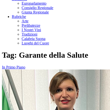
Europarlamento
Consiglio Regionale
Giunta Regionale
Rubriche
Arte
Prelibatezze
I Nostri Vini
Tradizioni
Calabria Suona
Luoghi del Cuore
Tag:
Garante della Salute
In Primo Piano