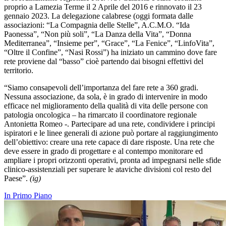
proprio a Lamezia Terme il 2 Aprile del 2016 e rinnovato il 23
gennaio 2023. La delegazione calabrese (oggi formata dalle
associazioni: “La Compagnia delle Stelle”, A.C.M.O. “Ida
Paonessa”, “Non più soli”, “La Danza della Vita”, “Donna
Mediterranea”, “Insieme per”, “Grace”, “La Fenice”, “LinfoVita”,
“Oltre il Confine”, “Nasi Rossi”) ha iniziato un cammino dove fare
rete proviene dal “basso” cioè partendo dai bisogni effettivi del
territorio.
“Siamo consapevoli dell’importanza del fare rete a 360 gradi.
Nessuna associazione, da sola, è in grado di intervenire in modo
efficace nel miglioramento della qualità di vita delle persone con
patologia oncologica – ha rimarcato il coordinatore regionale
Antonietta Romeo -. Partecipare ad una rete, condividere i principi
ispiratori e le linee generali di azione può portare al raggiungimento
dell’obiettivo: creare una rete capace di dare risposte. Una rete che
deve essere in grado di progettare e al contempo monitorare ed
ampliare i propri orizzonti operativi, pronta ad impegnarsi nelle sfide
clinico-assistenziali per superare le ataviche divisioni col resto del
Paese”.
(
ig)
In Primo Piano