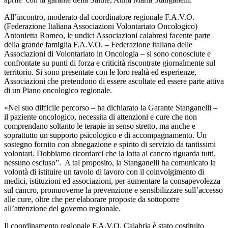
All’incontro, moderato dal coordinatore regionale F.A.V.O.
(Federazione Italiana Associazioni Volontariato Oncologico)
Antonietta Romeo, le undici Associazioni calabresi facente parte
della grande famiglia F.A.V.O. – Federazione italiana delle
Associazioni di Volontariato in Oncologia – si sono conosciute e
confrontate su punti di forza e criticità riscontrate giornalmente sul
territorio. Si sono presentate con le loro realtà ed esperienze,
Associazioni che pretendono di essere ascoltate ed essere parte attiva
di un Piano oncologico regionale.
«Nel suo difficile percorso – ha dichiarato la Garante Stanganelli –
il paziente oncologico, necessita di attenzioni e cure che non
comprendano soltanto le terapie in senso stretto, ma anche e
soprattutto un supporto psicologico e di accompagnamento. Un
sostegno fornito con abnegazione e spirito di servizio da tantissimi
volontari. Dobbiamo ricordarci che la lotta al cancro riguarda tutti,
nessuno escluso”.
A tal proposito, la Stanganelli ha comunicato la
volontà di istituire un tavolo di lavoro con il coinvolgimento di
medici, istituzioni ed associazioni, per aumentare la consapevolezza
sul cancro, promuoverne la prevenzione e sensibilizzare sull’accesso
alle cure, oltre che per elaborare proposte da sottoporre
all’attenzione del governo regionale.
Il coordinamento regionale F.A.V.O. Calabria è stato costituito