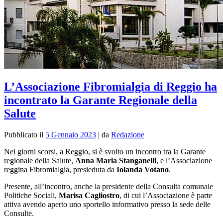
L’Associazione Fibromialgia di Reggio ha
incontrato la Garante Regionale della
Salute
Pubblicato il
5 Gennaio 2023
|
da
Redazione
Nei giorni scorsi, a Reggio, si è svolto un incontro tra la Garante
regionale della Salute,
Anna Maria Stanganelli
, e l’Associazione
reggina Fibromialgia, presieduta da
Iolanda Votano
.
Presente, all’incontro, anche la presidente della Consulta comunale
Politiche Sociali,
Marisa Cagliostro
, di cui l’Associazione è parte
attiva
avendo aperto uno sportello informativo presso la sede delle
Consulte.