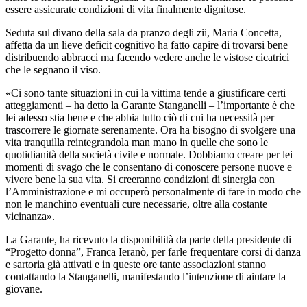
essere assicurate condizioni di vita finalmente dignitose.
Seduta sul divano della sala da pranzo degli zii, Maria Concetta,
affetta da un lieve deficit cognitivo ha fatto capire di trovarsi bene
distribuendo abbracci ma facendo vedere anche le vistose cicatrici
che le segnano il viso.
«Ci sono tante situazioni in cui la vittima tende a giustificare certi
atteggiamenti – ha detto la Garante Stanganelli – l’importante è che
lei adesso stia bene e che abbia tutto ciò di cui ha necessità per
trascorrere le giornate serenamente. Ora ha bisogno di svolgere una
vita tranquilla reintegrandola man mano in quelle che sono le
quotidianità della società civile e normale. Dobbiamo creare per lei
momenti di svago che le consentano di conoscere persone nuove e
vivere bene la sua vita. Si creeranno condizioni di sinergia con
l’Amministrazione e mi occuperò personalmente di fare in modo che
non le manchino eventuali cure necessarie, oltre alla costante
vicinanza».
La Garante, ha ricevuto la disponibilità da parte della presidente di
“Progetto donna”, Franca Ieranò, per farle frequentare corsi di danza
e sartoria già attivati e in queste ore tante associazioni stanno
contattando la Stanganelli, manifestando l’intenzione di aiutare la
giovane.