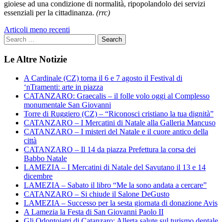
gioiese ad una condizione di normalità, ripopolandolo dei servizi
essenziali per la cittadinanza.
(rrc)
Navigazione
Articoli meno recenti
articoli
Le Altre Notizie
A Cardinale (CZ) torna il 6 e 7 agosto il Festival di
‘nTramenti: arte in piazza
CATANZARO: Graecalis – il folle volo oggi al Complesso
monumentale San Giovanni
Torre di Ruggiero (CZ) – “Riconosci cristiano la tua dignità”
CATANZARO – I Mercatini di Natale alla Galleria Mancuso
CATANZARO – I misteri del Natale e il cuore antico della
città
CATANZARO – Il 14 da piazza Prefettura la corsa dei
Babbo Natale
LAMEZIA – I Mercatini di Natale del Savutano il 13 e 14
dicembre
LAMEZIA – Sabato il libro “Me la sono andata a cercare”
CATANZARO – Si chiude il Salone DeGusto
LAMEZIA – Successo per la sesta giornata di donazione Avis
A Lamezia la Festa di San Giovanni Paolo II
Gli Odontoiatri di Catanzaro: Allerta salute sul turismo dentale