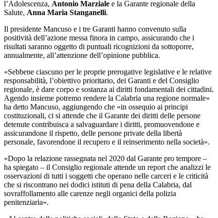
l’Adolescenza,
Antonio Marziale
e la Garante regionale della
Salute,
Anna Maria Stanganelli
.
Il presidente Mancuso e i tre Garanti hanno convenuto sulla
positività dell’azione messa finora in campo, assicurando che i
risultati saranno oggetto di puntuali ricognizioni da sottoporre,
annualmente, all’attenzione dell’opinione pubblica.
«
Sebbene ciascuno per le proprie prerogative legislative e le relative
responsabilità, l’obiettivo prioritario, dei Garanti e del Consiglio
regionale, è dare corpo e sostanza ai diritti fondamentali dei cittadini.
Agendo insieme potremo rendere la Calabria una regione normale»
ha detto Mancuso, aggiungendo che «in ossequio ai principi
costituzionali, ci si attende che il Garante dei diritti delle persone
detenute contribuisca a salvaguardare i diritti, promuovendone e
assicurandone il rispetto, delle persone private della libertà
personale, favorendone il recupero e il reinserimento nella società».
«D
opo la relazione rassegnata nel 2020 dal Garante pro tempore –
ha spiegato – il Consiglio regionale attende un report che analizzi le
osservazioni di tutti i soggetti che operano nelle carceri e le criticità
che si riscontrano nei dodici istituti di pena della Calabria, dal
sovraffollamento alle carenze negli organici della polizia
penitenziaria».