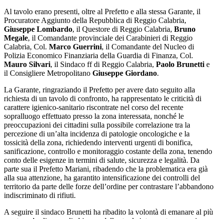
Al tavolo
erano presenti, oltre al Prefetto e alla stessa Garante, il
Procuratore Aggiunto della Repubblica di Reggio Calabria,
Giuseppe Lombardo
, il Questore di Reggio Calabria,
Bruno
Megale
, il Comandante provinciale dei Carabinieri di Reggio
Calabria, Col.
Marco Guerrini
, il Comandante del Nucleo di
Polizia Economico Finanziaria della Guardia di Finanza, Col.
Mauro Silvari
, il Sindaco ff di Reggio Calabria,
Paolo Brunetti
e
il Consigliere Metropolitano
Giuseppe Giordano
.
La Garante, ringraziando il Prefetto per avere dato seguito alla
richiesta di un tavolo di confronto, ha rappresentato le criticità di
carattere igienico-sanitario riscontrate nel corso del recente
sopralluogo effettuato presso la zona interessata, nonché le
preoccupazioni dei cittadini sulla possibile correlazione tra la
percezione di un’alta incidenza di patologie oncologiche e la
tossicità della zona, richiedendo interventi urgenti di bonifica,
sanificazione, controllo e monitoraggio costante della zona, tenendo
conto delle esigenze in termini di salute, sicurezza e legalità. Da
parte sua il Prefetto Mariani, ribadendo che la problematica era già
alla sua attenzione, ha garantito intensificazione dei controlli del
territorio da parte delle forze dell’ordine per contrastare l’abbandono
indiscriminato di rifiuti.
A seguire il sindaco Brunetti ha ribadito la volontà di emanare al più