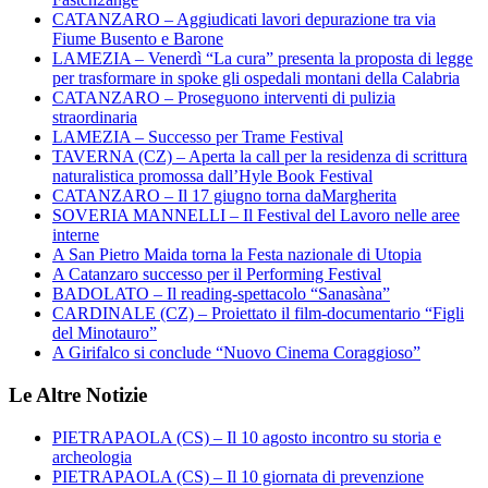
CATANZARO – Aggiudicati lavori depurazione tra via
Fiume Busento e Barone
LAMEZIA – Venerdì “La cura” presenta la proposta di legge
per trasformare in spoke gli ospedali montani della Calabria
CATANZARO – Proseguono interventi di pulizia
straordinaria
LAMEZIA – Successo per Trame Festival
TAVERNA (CZ) – Aperta la call per la residenza di scrittura
naturalistica promossa dall’Hyle Book Festival
CATANZARO – Il 17 giugno torna daMargherita
SOVERIA MANNELLI – Il Festival del Lavoro nelle aree
interne
A San Pietro Maida torna la Festa nazionale di Utopia
A Catanzaro successo per il Performing Festival
BADOLATO – Il reading-spettacolo “Sanasàna”
CARDINALE (CZ) – Proiettato il film-documentario “Figli
del Minotauro”
A Girifalco si conclude “Nuovo Cinema Coraggioso”
Le Altre Notizie
PIETRAPAOLA (CS) – Il 10 agosto incontro su storia e
archeologia
PIETRAPAOLA (CS) – Il 10 giornata di prevenzione