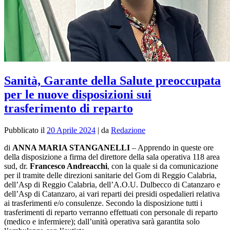
Sanità, Garante della Salute preoccupata
per le nuove disposizioni sui
trasferimento di reparto
Pubblicato il
20 Aprile 2024
|
da
Redazione
di
ANNA MARIA STANGANELLI
– Apprendo in queste ore
della disposizione a firma del direttore della sala operativa 118 area
sud, dr.
Francesco Andreacchi
, con la quale si da comunicazione
per il tramite delle direzioni sanitarie del Gom di Reggio Calabria,
dell’Asp di Reggio Calabria, dell’A.O.U. Dulbecco di Catanzaro e
dell’Asp di Catanzaro, ai vari reparti dei presidi ospedalieri relativa
ai trasferimenti e/o consulenze. Secondo la disposizione tutti i
trasferimenti di reparto verranno effettuati con personale di reparto
(medico e infermiere); dall’unità operativa sarà garantita solo