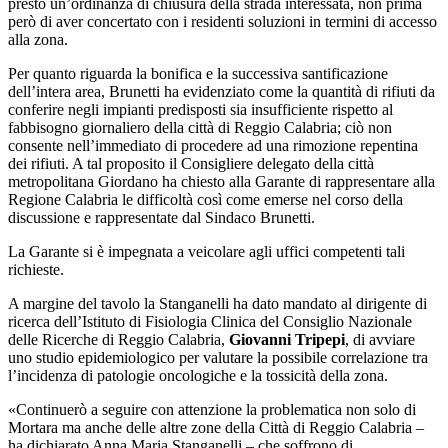
presto un’ordinanza di chiusura della strada interessata, non prima
però di aver concertato con i residenti soluzioni in termini di accesso
alla zona.
Per quanto riguarda la bonifica e la successiva santificazione
dell’intera area, Brunetti ha evidenziato come la quantità di rifiuti da
conferire negli impianti predisposti sia insufficiente rispetto al
fabbisogno giornaliero della città di Reggio Calabria; ciò non
consente nell’immediato di procedere ad una rimozione repentina
dei rifiuti. A tal proposito il Consigliere delegato della città
metropolitana Giordano ha chiesto alla Garante di rappresentare alla
Regione Calabria le difficoltà così come emerse nel corso della
discussione e rappresentate dal Sindaco Brunetti.
La Garante si è impegnata a veicolare agli uffici competenti tali
richieste.
A margine del tavolo la Stanganelli ha dato mandato al dirigente di
ricerca dell’Istituto di Fisiologia Clinica del Consiglio Nazionale
delle Ricerche di Reggio Calabria,
Giovanni Tripepi
, di avviare
uno studio epidemiologico per valutare la possibile correlazione tra
l’incidenza di patologie oncologiche e la tossicità della zona.
«Continuerò a seguire con attenzione la problematica non solo di
Mortara ma anche delle altre zone della Città di Reggio Calabria –
ha dichiarato Anna Maria Stanganelli – che soffrono di