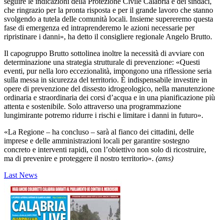
seguire le indicazioni della Protezione Civile Calabria e dei sindaci,
che ringrazio per la pronta risposta e per il grande lavoro che stanno
svolgendo a tutela delle comunità locali. Insieme supereremo questa
fase di emergenza ed intraprenderemo le azioni necessarie per
ripristinare i danni», ha detto il consigliere regionale Angelo Brutto.
Il capogruppo Brutto sottolinea inoltre la necessità di avviare con
determinazione una strategia strutturale di prevenzione: «Questi
eventi, pur nella loro eccezionalità, impongono una ri
flessione seria
sulla messa in sicurezza del territorio. È indispensabile investire in
opere di prevenzione del dissesto idrogeologico, nella manutenzione
ordinaria e straordinaria dei corsi d’acqua e in una pianificazione più
attenta e sostenibile. Solo attraverso una programmazione
lungimirante potremo ridurre i rischi e limitare i danni in futuro».
«La Regione – ha concluso – sarà al fianco dei cittadini, delle
imprese e delle amministrazioni locali per garantire sostegno
concreto e interventi rapidi, con l’obiettivo non solo di ricostruire,
ma di prevenire e proteggere il nostro territorio».
(ams)
Last News