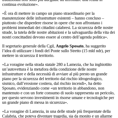
continua evoluzione».
«È ora di mettere in campo un piano straordinario per la
manutenzione delle infrastrutture esistenti – hanno concluso –
piuttosto che disperdere risorse in opere che non affrontano i
problemi immediati dei cittadini calabresi. La sicurezza delle nostre
strade, la tutela delle nostre abitazioni e la salvaguardia della vita dei
nostri concittadini devono essere al centro dell’agenda politica».
Il segretario generale della Cgil,
Angelo Sposato
, ha suggerito
l’idea di utilizzare i fondi del Ponte sullo Stretto (15 mld ndr), per
mettere in sicurezza il territorio.
«La voragine nella strada statale 280 a Lamezia, che ha inghiottito
un’autovettura è la metafora della condizione delle nostre
infrastrutture e della necessità di avviare al più presto un grande
piano per la sicurezza del territorio dal rischio idrogeologico,
sismico, dall’erosione costiera, dal rischio incendi», ha detto
Sposato, evidenziando come «un territorio in abbandono, non
mantenuto e con un forte consumo di suolo rappresenta un pericolo,
per questo servono investimenti in risorse umane e tecnologiche per
un grande piano di messa in sicurezza».
«La voragine di Lamezia, in una delle strade più frequentate della
Calabria, che poteva diventare tragedia, sia da monito e un allarme