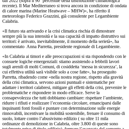
dal 2022 (sopra il 90° percentile della distribuzione climatologica
recente). Il Mar Mediterraneo si trova ancora in condizione di ondata
di calore marina (Marine Heatwave – MHW)», ha riferito il
meteorologo Federico Grazzini, già consulente per Legambiente
Calabria.
«Il futuro sta arrivando e la crisi climatica rischia di dimostrare
sempre più la sua intensità e la sua capacità di impatto distruttivo sui
territori: è arrivato, inevitabilmente, il momento della serietà», ha
commentato Anna Parretta, presidente regionale di Legambiente.
«In Calabria ai timori e alle preoccupazioni si sta rispondendo con le
consuete logiche emergenziali: stiamo assistendo a febbrili lavori
sugli arenili di molti Comuni, di cosiddetta ‘messa in sicurezza’, la
cui effettiva utilità sarà visibile solo a cose fatte», ha proseguito
Parretta, ribadendo come «nella nostra regione, rispetto alla gravità
della crisi climatica, servono azioni puntuali e sistematiche per
adattare i territori calabresi, mitigare gli effetti della crisi, prevenire le
problematiche e rispondere in modo efficace. Serve la
consapevolezza che tutti dobbiamo cambiare: rispettare l’ambiente,
ridurre i rifiuti e realizzare l’economia circolare, emanciparsi dalle
inquinanti fonti fossili e puntare con determinazione sulle energie
rinnovabili, incentivare la mobilità sostenibile, frenare il consumo di
suolo, lottare contro l’abusivismo edilizio ( su oltre 11 mila
ordinanze di demolizione in Calabria, oltre 3.800 di queste sono
totalmente prive di titolo edilizio), fermare l’avanzata del cemento a