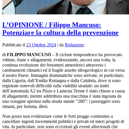
L’OPINIONE / Filippo Mancuso:
Potenziare la cultura della prevenzione
Pubblicato il
23 Ottobre 2024
|
da
Redazione
di
FILIPPO MANCUSO
– Il ciclone temporalesco ha provocato
vittime, frane e allagamenti, evidenziando, ancora una volta, la
continua evoluzione dei fenomeni atmosferici attraverso i
cambiamenti climatici ed il fragile assetto idrogeologico in cui versa
il nostro Paese. Immagini drammatiche sono arrivate, in particolare,
dalla Liguria, dall’Emilia Romagna e dalla Calabria, dove si sono
registrate notevoli difficoltà sulla viabilità stradale: un tratto
dell’autostrada A2 tra Pizzo e Lamezia Terme è stato chiuso a causa
di allagamenti, mentre addirittura una macchina è stata ingoiata da
una voragine apertasi sulla strada statale “280”: i passeggeri sono
rimasti, per fortuna, illesi.
Non posso non evidenziare come le forti piogge continuino a
cancellare ingenti investimenti pubblici e privati ed interi progetti di
vita. In particolare, non sono eccezioni gli eventi alluvionali che