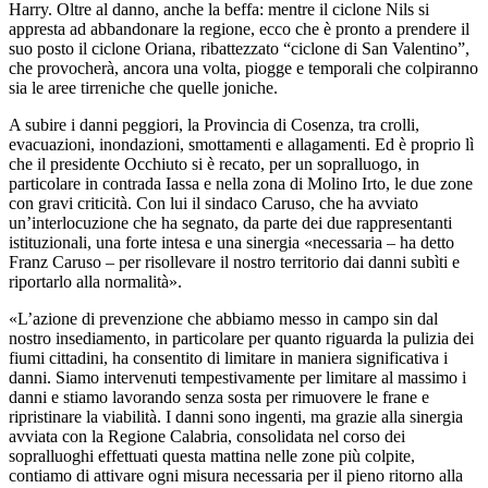
Harry. Oltre al danno, anche la beffa: mentre il ciclone Nils si
appresta ad abbandonare la regione, ecco che è pronto a prendere il
suo posto il ciclone Oriana, ribattezzato “ciclone di San Valentino”,
che provocherà, ancora una volta, piogge e temporali che colpiranno
sia le aree tirreniche che quelle joniche.
A subire i danni peggiori, la Provincia di Cosenza, tra crolli,
evacuazioni, inondazioni, smottamenti e allagamenti. Ed è proprio lì
che il presidente Occhiuto si è recato, per un sopralluogo, in
particolare in contrada Iassa e nella zona di Molino Irto, le due zone
con gravi criticità. Con lui il sindaco Caruso, che ha avviato
un’interlocuzione che ha segnato, da parte dei due rappresentanti
istituzionali, una forte intesa e una sinergia «necessaria – ha detto
Franz Caruso – per risollevare il nostro territorio dai danni subìti e
riportarlo alla normalità».
«L’azione di prevenzione che abbiamo messo in campo sin dal
nostro insediamento, in particolare per quanto riguarda la pulizia dei
fiumi cittadini, ha consentito di limitare in maniera significativa i
danni. Siamo intervenuti tempestivamente per limitare al massimo i
danni e stiamo lavorando senza sosta per rimuovere le frane e
ripristinare la viabilità. I danni sono ingenti, ma grazie alla sinergia
avviata con la Regione Calabria, consolidata nel corso dei
sopralluoghi effettuati questa mattina nelle zone più colpite,
contiamo di attivare ogni misura necessaria per il pieno ritorno alla