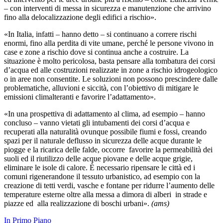
– con interventi di messa in sicurezza e manutenzione che arrivino
fino alla delocalizzazione degli edifici a rischio».
«In Italia, infatti – hanno detto – si continuano a correre rischi
enormi, fino alla perdita di vite umane, perché le persone vivono in
case e zone a rischio dove si continua anche a costruire. La
situazione è molto pericolosa, basta pensare alla tombatura dei corsi
d’acqua ed alle costruzioni realizzate in zone a rischio idrogeologico
o in aree non consentite. Le soluzioni non possono prescindere dalle
problematiche, alluvioni e siccità, con l’obiettivo di mitigare le
emissioni climalteranti e favorire l’adattamento».
«In una prospettiva di adattamento al clima, ad esempio – hanno
concluso – vanno vietati gli intubamenti dei corsi d’acqua e
recuperati alla naturalità ovunque possibile fiumi e fossi, creando
spazi per il naturale deflusso in sicurezza delle acque durante le
piogge e la ricarica delle falde, occorre favorire la permeabilità dei
suoli ed il riutilizzo delle acque piovane e delle acque grigie,
eliminare le isole di calore. È necessario ripensare le città ed i
comuni rigenerandone il tessuto urbanistico, ad esempio con la
creazione di tetti verdi, vasche e fontane per ridurre l’aumento delle
temperature esterne oltre alla messa a dimora di alberi in strade e
piazze ed alla realizzazione di boschi urbani».
(ams)
In Primo Piano