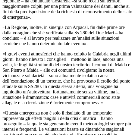
regionale – ha continuato Costarella –si sono recati sui territori
maggiormente colpiti per una prima valutazione dei danni, anche ai
fini della predisposizione della richiesta di riconoscimento dello stato
di emergenza».
«La Regione, inoltre, in sinergia con Arpacal, fin dalle prime ore
dalla voragine che si è verificata sulla Ss 280 dei Due Mari – ha
concluso – è al lavoro per realizzare un’analisi sulle situazioni
tecniche che hanno determinato tale evento».
«I gravi eventi atmosferici che hanno colpito la Calabria negli ultimi
giorni hanno rilevato i consiglieri – mettono in luce, ancora una
volta, le fragilità strutturali del nostro territorio. I comuni di Maida e
San Pietro a Maida – alle cui comunità rivolgiamo la nostra
vicinanza e solidarietà – sono attualmente isolati a causa
dell’esondazione di un torrente, che ha provocato il crollo del ponte
stradale sulla SS280. In questa stessa arteria, una voragine ha
inghiottito un’autovettura, fortunatamente senza vittime, ma la
situazione è drammatica: case e attività commerciali sono state
allagate e la circolazione è fortemente compromessa».
«Questa emergenza non è solo il risultato di un temporale:
rappresenta gli effetti tangibili della crisi climatica – hanno
proseguito – la quale sta generando eventi meteorologici sempre più
intensi e frequenti. Le valutazioni basate su dinamiche stagionali
tradizionali non sono più adeguate ad affrontare una realtà in