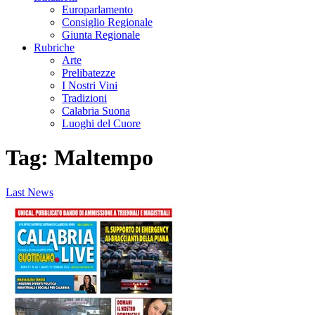
Europarlamento
Consiglio Regionale
Giunta Regionale
Rubriche
Arte
Prelibatezze
I Nostri Vini
Tradizioni
Calabria Suona
Luoghi del Cuore
Tag:
Maltempo
Last News