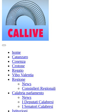
home
Catanzaro
Cosenza
Crotone
Reggio
Vibo Valentia
Regione
News
Consiglieri Regionali
Calabria parlamento
News
I Deputati Calabresi
I Senatori Calabresi
Istituzioni