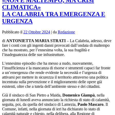
«NON È MALTEMPO, MA CRISI
CLIMATICA»
LA CALABRIA TRA EMERGENZA E
URGENZA
Pubblicato il
22 Ottobre 2024
|
da
Redazione
di
ANTONIETTA MARIA STRATI
–
La Calabria, adesso, deve
fare i conti con gli ingenti danni provocati dall’ondata di maltempo
che ha mostrato, per l’ennesima volta, la sua fragilità e
l’inadeguatezza delle sue infrastrutture.
L’ennesimo episodio che ha messo a nudo, nuovamente,
l’insufficienza e la mancanza di risorse e strumenti capaci far fronte
a un’emergenza che rende evidente la necessità e l’urgenza di
attivarsi per mettere in sicurezza il territorio attraverso una politica
incentrata sulla prevenzione e il miglioramento delle opere già
esistenti, oltre che a tutela dell’ambiente stesso e dei cittadini.
Già il sindaco di San Pietro a Maida,
Domenico Giampà
, nella
giornata di lunedì aveva annunciato la richiesta di stato di calamità,
seguita, poi, da quella del sindaco di Lamezia,
Paolo Mascaro
. Il
Comune, infatti, nella giornata di ieri ha dichiarato lo stato di
calamità naturale e chiesto, nella delibera, alla Regione di