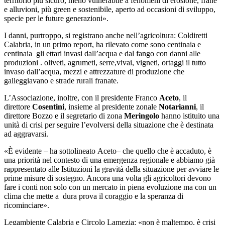
territorio più sicuro, meno vulnerabile a fenomeni di erosione, frane
e alluvioni, più green e sostenibile, aperto ad occasioni di sviluppo,
specie per le future generazioni».
I danni, purtroppo, si registrano anche nell’agricoltura: Coldiretti
Calabria, in un primo report, ha rilevato come sono centinaia e
centinaia gli ettari invasi dall’acqua e dal fango con danni alle
produzioni . oliveti, agrumeti, serre,vivai, vigneti, ortaggi il tutto
invaso dall’acqua, mezzi e attrezzature di produzione che
galleggiavano e strade rurali franate.
L’Associazione, inoltre, con il presidente Franco
Aceto
, il
direttore
Cosentini
, insieme al presidente zonale
Notarianni
, il
direttore Bozzo e il segretario di zona
Meringolo
hanno istituito una
unità di crisi per seguire l’evolversi della situazione che è destinata
ad aggravarsi.
«È evidente – ha sottolineato Aceto– che quello che è accaduto, è
una priorità nel contesto di una emergenza regionale e abbiamo già
rappresentato alle Istituzioni la gravità della situazione per avviare le
prime misure di sostegno. Ancora una volta gli agricoltori devono
fare i conti non solo con un mercato in piena evoluzione ma con un
clima che mette a dura prova il coraggio e la speranza di
ricominciare».
Legambiente Calabria e Circolo Lamezia: «non è maltempo, è crisi