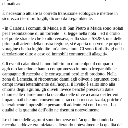
climatica»
È necessario attuare la corretta transizione ecologica e mettere in
sicurezza i territori fragili, dicono da Legambiente.
«In Calabria i comuni di Maida e di San Pietro a Maida sono isolati
per l’esondazione di un torrente – si legge nella nota – ed il crollo
del ponte stradale che lo attraversava, sulla strada SS280, una delle
principali arterie della nostra regione, si è aperta una vera e propria
voragine che ha inghiottito un’autovettura. Ci sono forti disagi nella
circolazione oltre a case ed immobili commerciali allagati».
Gli eventi calamitosi hanno inferto un duro colpo al comparto
agricolo lametino e hanno compromesso in modo irreparabile le
campagne di raccolta e le conseguenti perdite di prodotto. Nella
zona di Lamezia, si riscontrano danni agli oliveti e agrumeti con i
campi invasi letteralmente dall’acqua, il livello è salito sino alla
chioma degli agrumi, gli oliveti invece benché preservati dalle
chiome alte ritarderanno la raccolta delle olive a causa dei terreni
impantanati che non consentono la raccolta meccanizzata, poiché è
letteralmente impossibile pensare di addentrarsi con i mezzi. La
qualità e la quantità dell’olio ne risentirà notevolmente.
Le chiome delle agrumi sono immerse nell’acqua limitando la
raccolta laddove era iniziata e alterando notevolmente la qualità del