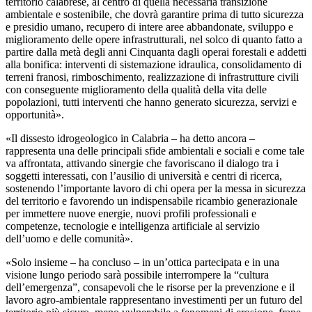
territorio calabrese, al centro di quella necessaria transizione
ambientale e sostenibile, che dovrà garantire prima di tutto sicurezza
e presidio umano, recupero di intere aree abbandonate, sviluppo e
miglioramento delle opere infrastrutturali, nel solco di quanto fatto a
partire dalla metà degli anni Cinquanta dagli operai forestali e addetti
alla bonifica: interventi di sistemazione idraulica, consolidamento di
terreni franosi, rimboschimento, realizzazione di infrastrutture civili
con conseguente miglioramento della qualità della vita delle
popolazioni, tutti interventi che hanno generato sicurezza, servizi e
opportunità».
«Il dissesto idrogeologico in Calabria – ha detto ancora –
rappresenta una delle principali sfide ambientali e sociali e come tale
va affrontata, attivando sinergie che favoriscano il dialogo tra i
soggetti interessati, con l’ausilio di università e centri di ricerca,
sostenendo l’importante lavoro di chi opera per la messa in sicurezza
del territorio e favorendo un indispensabile ricambio generazionale
per immettere nuove energie, nuovi profili professionali e
competenze, tecnologie e intelligenza artificiale al servizio
dell’uomo e delle comunità».
«Solo insieme – ha concluso – in un’ottica partecipata e in una
visione lungo periodo sarà possibile interrompere la “cultura
dell’emergenza”, consapevoli che le risorse per la prevenzione e il
lavoro agro-ambientale rappresentano investimenti per un futuro del