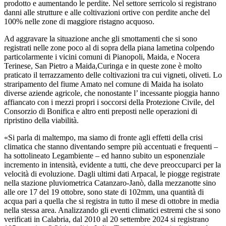
prodotto e aumentando le perdite. Nel settore serricolo si registrano
danni alle strutture e alle coltivazioni ortive con perdite anche del
100% nelle zone di maggiore ristagno acquoso.
Ad aggravare la situazione anche gli smottamenti che si sono
registrati nelle zone poco al di sopra della piana lametina colpendo
particolarmente i vicini comuni di Pianopoli, Maida, e Nocera
Terinese, San Pietro a Maida,Curinga e in queste zone è molto
praticato il terrazzamento delle coltivazioni tra cui vigneti, oliveti. Lo
straripamento del fiume Amato nel comune di Maida ha isolato
diverse aziende agricole, che nonostante l’ incessante pioggia hanno
affiancato con i mezzi propri i soccorsi della Protezione Civile, del
Consorzio di Bonifica e altro enti preposti nelle operazioni di
ripristino della viabilità.
«Si parla di maltempo, ma siamo di fronte agli effetti della crisi
climatica che stanno diventando sempre più accentuati e frequenti –
ha sottolineato Legambiente – ed hanno subito un esponenziale
incremento in intensità, evidente a tutti, che deve preoccuparci per la
velocità di evoluzione. Dagli ultimi dati Arpacal, le piogge registrate
nella stazione pluviometrica Catanzaro-Janò, dalla mezzanotte sino
alle ore 17 del 19 ottobre, sono state di 102mm, una quantità di
acqua pari a quella che si registra in tutto il mese di ottobre in media
nella stessa area. Analizzando gli eventi climatici estremi che si sono
verificati in Calabria, dal 2010 al 20 settembre 2024 si registrano