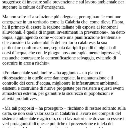
suggerisce di investire sulla prevenzione e sul lavoro ambientale per
superare la cultura dell’emergenza.
Ma non solo: «La soluzione più adeguata, per arginare le continue
emergenze in un territorio come la Calabria che, come rileva l’Ispra,
ha il primato di essere la regione italiana più esposta ai fenomeni
alluvionali, è quella di ingenti investimenti in prevenzione», ha detto
Sapia, aggiungendo come «occorre una pianificazione trentennale
che consideri la vulnerabilità del territorio calabrese, la sua
particolare conformazione, segnata da ripidi pendii e migliaia di
corsi d’acqua, che con le piogge possono rapidamente ingrossarsi,
ma anche contrastare la cementificazione selvaggia, evitando di
costruire in aree a rischio».
«Fondamentale sarà, inoltre – ha aggiunto – un piano di
riforestazione in quelle aree danneggiate, la manutenzione e il
controllo dei corsi d’acqua, migliorare le infrastrutture ambientali
esistenti e costruirne di nuove progettate per resistere a questi eventi
atmosferici estremi, per garantire la sicurezza di popolazioni e
attività produttive».
«Ma tali propositi – ha proseguito – rischiano di restare soltanto sulla
carta, se non sarà valorizzato in Calabria il lavoro nei comparti del
sistema ambientale e agricolo, con i lavoratori che dovranno essere i
veri protagonisti di queste politiche di prevenzione e tutela del