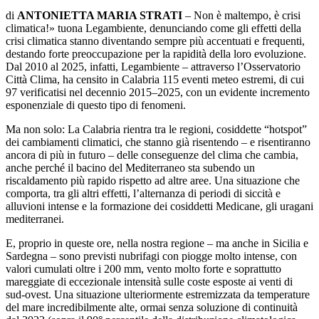
di
ANTONIETTA MARIA STRATI
– Non è maltempo, è crisi
climatica!» tuona Legambiente, denunciando come gli effetti della
crisi climatica stanno diventando sempre più accentuati e frequenti,
destando forte preoccupazione per la rapidità della loro evoluzione.
Dal 2010 al 2025, infatti, Legambiente – attraverso l’Osservatorio
Città Clima, ha censito in Calabria 115 eventi meteo estremi, di cui
97 verificatisi nel decennio 2015–2025, con un evidente incremento
esponenziale di questo tipo di fenomeni.
Ma non solo: La Calabria rientra tra le regioni, cosiddette “hotspot”
dei cambiamenti climatici, che stanno già risentendo – e risentiranno
ancora di più in futuro – delle conseguenze del clima che cambia,
anche perché il bacino del Mediterraneo sta subendo un
riscaldamento più rapido rispetto ad altre aree. Una situazione che
comporta, tra gli altri effetti, l’alternanza di periodi di siccità e
alluvioni intense e la formazione dei cosiddetti Medicane, gli uragani
mediterranei.
E, proprio in queste ore, nella nostra regione – ma anche in Sicilia e
Sardegna – sono previsti nubrifagi con piogge molto intense, con
valori cumulati oltre i 200 mm, vento molto forte e soprattutto
mareggiate di eccezionale intensità sulle coste esposte ai venti di
sud-ovest. Una situazione ulteriormente estremizzata da temperature
del mare incredibilmente alte, ormai senza soluzione di continuità