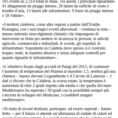
105 eventi su 2.214 totali in Italia. Tra questi, i principali riguardano
41 allagamenti da piogge intense, 28 danni da raffiche di vento e
trombe d’aria, 13 danni alle infrastrutture, 9 frane da piogge intense
e 18 vittime».
«I territori calabresi, come altre regioni a partire dall’Emilia
Romagna, con i suoi tragici eventi alluvionali – continua la nota –
stanno subendo stravolgimenti climatici che impongono di
intervenire in fretta per mettere in sicurezza le persone, le attività
agricole, commerciali e industriali, le scuole, gli ospedali, le
infrastrutture. Soprattutto in Calabria dove spesso si è costruito
troppo, male, in maniera abusiva e senza adeguati controlli per
quanto riguarda le infrastrutture».
«L’obiettivo fissato dagli accordi di Parigi del 2015, di contenere
l’aumento di temperatura del Pianeta al massimo 1,5, sembra già una
chimera – hanno rilevato Legambiente e il Circolo di Lamezia –. I
dati ci dicono che in Calabria, la scorsa estate, la temperatura è
aumentata di oltre 2 gradi rispetto alla media e che quella del mare
Mediterraneo ha superato i 30 gradi con la possibilità sempre più
concreta di sviluppo dei Medicane, i cosiddetti uragani
mediterranei».
«Si tratta di record destinati, purtroppo, ad essere superati – hanno
detto –: per il futuro ci attende un’alternanza di ondate di calore ed