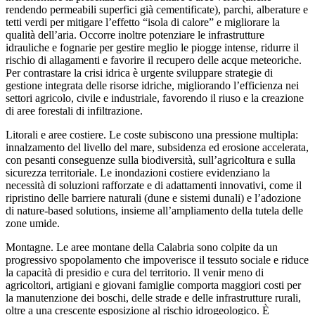
rendendo permeabili superfici già cementificate), parchi, alberature e
tetti verdi per mitigare l’effetto “isola di calore” e migliorare la
qualità dell’aria. Occorre inoltre potenziare le infrastrutture
idrauliche e fognarie per gestire meglio le piogge intense, ridurre il
rischio di allagamenti e favorire il recupero delle acque meteoriche.
Per contrastare la crisi idrica è urgente sviluppare strategie di
gestione integrata delle risorse idriche, migliorando l’efficienza nei
settori agricolo, civile e industriale, favorendo il riuso e la creazione
di aree forestali di infiltrazione.
Litorali e aree costiere. Le coste subiscono una pressione multipla:
innalzamento del livello del mare, subsidenza ed erosione accelerata,
con pesanti conseguenze sulla biodiversità, sull’agricoltura e sulla
sicurezza territoriale. Le inondazioni costiere evidenziano la
necessità di soluzioni rafforzate e di adattamenti innovativi, come il
ripristino delle barriere naturali (dune e sistemi dunali) e l’adozione
di nature-based solutions, insieme all’ampliamento della tutela delle
zone umide.
Montagne. Le aree montane della Calabria sono colpite da un
progressivo spopolamento che impoverisce il tessuto sociale e riduce
la capacità di presidio e cura del territorio. Il venir meno di
agricoltori, artigiani e giovani famiglie comporta maggiori costi per
la manutenzione dei boschi, delle strade e delle infrastrutture rurali,
oltre a una crescente esposizione al rischio idrogeologico. È