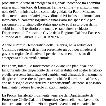
proclamare lo stato di emergenza regionale indicando tra i comuni
interessati il territorio di Lamezia Terme «al fine – è scritto in una
nota dell’amministrazione comunale guidata da Paolo Mascaro –
di mettere in atto i relativi provvedimenti ivi incluso un immediato
intervento di carattere logistico e finanziario indispensabile per
assicurare il ripristino dello status quo ante ed il ristoro dei danni
subiti in tutto il territorio comunale; è stato altresì richiesto al
Dipartimento di Protezione Civile della Regione Calabria l’accesso
al fondo di cui all’art. 16 L. R. n 9/2023».
Anche il Partito Democratico della Calabria, nella seduta del
Consiglio regionale di ieri, ha presentato un odg per chiedere al
governo regionale di attivarsi per riconoscimento lo stato di
emergenza e/o calamità naturale.
Per i dem, infatti, «è fondamentale avviare una pianificazione
lungimirante che tenga conto della vulnerabilità del nostro territorio
e della crescente incidenza dei cambiamenti climatici. È il momento
di agire e di investire nel presente: lo chiede il territorio calabrese,
che ha bisogno di concretezza e responsabilità, affinché si possano
finalmente tradurre le parole in azioni tangibili».
La Prociv, ha riferito il dirigente generale del Dipartimento di
Protezione Civile Calabria
Domenico Costarella
, «sta lavorando
ininterrottamente dall’inizio dei gravi avvenimenti climatici che