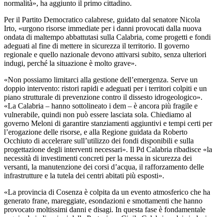
normalità», ha aggiunto il primo cittadino.
Per il Partito Democratico calabrese, guidato dal senatore Nicola
Irto, «urgono risorse immediate per i danni provocati dalla nuova
ondata di maltempo abbattutasi sulla Calabria, come progetti e fondi
adeguati al fine di mettere in sicurezza il territorio. Il governo
regionale e quello nazionale devono attivarsi subito, senza ulteriori
indugi, perché la situazione è molto grave».
«Non possiamo limitarci alla gestione dell’emergenza. Serve un
doppio intervento: ristori rapidi e adeguati per i territori colpiti e un
piano strutturale di prevenzione contro il dissesto idrogeologico».
«La Calabria – hanno sottolineato i dem – è ancora più fragile e
vulnerabile, quindi non può essere lasciata sola. Chiediamo al
governo Meloni di garantire stanziamenti aggiuntivi e tempi certi per
l’erogazione delle risorse, e alla Regione guidata da Roberto
Occhiuto di accelerare sull’utilizzo dei fondi disponibili e sulla
progettazione degli interventi necessari». Il Pd Calabria ribadisce «la
necessità di investimenti concreti per la messa in sicurezza dei
versanti, la manutenzione dei corsi d’acqua, il rafforzamento delle
infrastrutture e la tutela dei centri abitati più esposti».
«La provincia di Cosenza è colpita da un evento atmosferico che ha
generato frane, mareggiate, esondazioni e smottamenti che hanno
provocato moltissimi danni e disagi. In questa fase è fondamentale