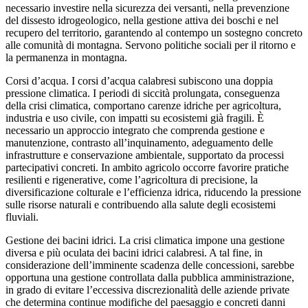
necessario investire nella sicurezza dei versanti, nella prevenzione
del dissesto idrogeologico, nella gestione attiva dei boschi e nel
recupero del territorio, garantendo al contempo un sostegno concreto
alle comunità di montagna. Servono politiche sociali per il ritorno e
la permanenza in montagna.
Corsi d’acqua. I corsi d’acqua calabresi subiscono una doppia
pressione climatica. I periodi di siccità prolungata, conseguenza
della crisi climatica, comportano carenze idriche per agricoltura,
industria e uso civile, con impatti su ecosistemi già fragili. È
necessario un approccio integrato che comprenda gestione e
manutenzione, contrasto all’inquinamento, adeguamento delle
infrastrutture e conservazione ambientale, supportato da processi
partecipativi concreti. In ambito agricolo occorre favorire pratiche
resilienti e rigenerative, come l’agricoltura di precisione, la
diversificazione colturale e l’efficienza idrica, riducendo la pressione
sulle risorse naturali e contribuendo alla salute degli ecosistemi
fluviali.
Gestione dei bacini idrici. La crisi climatica impone una gestione
diversa e più oculata dei bacini idrici calabresi. A tal fine, in
considerazione dell’imminente scadenza delle concessioni, sarebbe
opportuna una gestione controllata dalla pubblica amministrazione,
in grado di evitare l’eccessiva discrezionalità delle aziende private
che determina continue modifiche del paesaggio e concreti danni