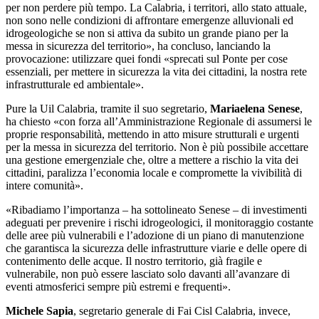
per non perdere più tempo. La Calabria, i territori, allo stato attuale,
non sono nelle condizioni di affrontare emergenze alluvionali ed
idrogeologiche se non si attiva da subito un grande piano per la
messa in sicurezza del territorio», ha concluso, lanciando la
provocazione: utilizzare quei fondi «sprecati sul Ponte per cose
essenziali, per mettere in sicurezza la vita dei cittadini, la nostra rete
infrastrutturale ed ambientale».
Pure la Uil Calabria, tramite il suo segretario,
Mariaelena Senese
,
ha chiesto «con forza all’Amministrazione Regionale di assumersi le
proprie responsabilità, mettendo in atto misure strutturali e urgenti
per la messa in sicurezza del territorio. Non è più possibile accettare
una gestione emergenziale che, oltre a mettere a rischio la vita dei
cittadini, paralizza l’economia locale e compromette la vivibilità di
intere comunità».
«Ribadiamo l’importanza – ha sottolineato Senese – di investimenti
adeguati per prevenire i rischi idrogeologici, il monitoraggio costante
delle aree più vulnerabili e l’adozione di un piano di manutenzione
che garantisca la sicurezza delle infrastrutture viarie e delle opere di
contenimento delle acque. Il nostro territorio, già fragile e
vulnerabile, non può essere lasciato solo davanti all’avanzare di
eventi atmosferici sempre più estremi e frequenti».
Michele Sapia
, segretario generale di Fai Cisl Calabria, invece,