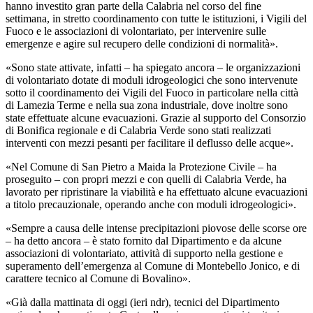
hanno investito gran parte della Calabria nel corso del fine
settimana, in stretto coordinamento con tutte le istituzioni, i Vigili del
Fuoco e le associazioni di volontariato, per intervenire sulle
emergenze e agire sul recupero delle condizioni di normalità».
«Sono state attivate, infatti – ha spiegato ancora – le organizzazioni
di volontariato dotate di moduli idrogeologici che sono intervenute
sotto il coordinamento dei Vigili del Fuoco in particolare nella città
di Lamezia Terme e nella sua zona industriale, dove inoltre sono
state effettuate alcune evacuazioni. Grazie al supporto del Consorzio
di Bonifica regionale e di Calabria Verde sono stati realizzati
interventi con mezzi pesanti per facilitare il deflusso delle acque».
«Nel Comune di San Pietro a Maida la Protezione Civile – ha
proseguito – con propri mezzi e con quelli di Calabria Verde, ha
lavorato per ripristinare la viabilità e ha effettuato alcune evacuazioni
a titolo precauzionale, operando anche con moduli idrogeologici».
«Sempre a causa delle intense precipitazioni piovose delle scorse ore
– ha detto ancora – è stato fornito dal Dipartimento e da alcune
associazioni di volontariato, attività di supporto nella gestione e
superamento dell’emergenza al Comune di Montebello Jonico, e di
carattere tecnico al Comune di Bovalino».
«Già dalla mattinata di oggi (ieri ndr), tecnici del Dipartimento