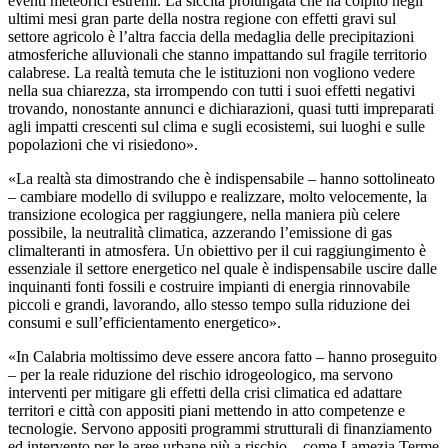
eventi meteorici estremi. La siccità prolungata che ha colpito negli
ultimi mesi gran parte della nostra regione con effetti gravi sul
settore agricolo è l’altra faccia della medaglia delle precipitazioni
atmosferiche alluvionali che stanno impattando sul fragile territorio
calabrese. La realtà temuta che le istituzioni non vogliono vedere
nella sua chiarezza, sta irrompendo con tutti i suoi effetti negativi
trovando, nonostante annunci e dichiarazioni, quasi tutti impreparati
agli impatti crescenti sul clima e sugli ecosistemi, sui luoghi e sulle
popolazioni che vi risiedono».
«La realtà sta dimostrando che è indispensabile – hanno sottolineato
– cambiare modello di sviluppo e realizzare, molto velocemente, la
transizione ecologica per raggiungere, nella maniera più celere
possibile, la neutralità climatica, azzerando l’emissione di gas
climalteranti in atmosfera. Un obiettivo per il cui raggiungimento è
essenziale il settore energetico nel quale è indispensabile uscire dalle
inquinanti fonti fossili e costruire impianti di energia rinnovabile
piccoli e grandi, lavorando, allo stesso tempo sulla riduzione dei
consumi e sull’efficientamento energetico».
«In Calabria moltissimo deve essere ancora fatto – hanno proseguito
– per la reale riduzione del rischio idrogeologico, ma servono
interventi per mitigare gli effetti della crisi climatica ed adattare
territori e città con appositi piani mettendo in atto competenze e
tecnologie. Servono appositi programmi strutturali di finanziamento
ed intervento per le aree urbane più a rischio – come Lamezia Terme