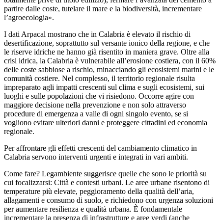
partire dalle coste, tutelare il mare e la biodiversità, incrementare
l’agroecologia».
I dati Arpacal mostrano che in Calabria è elevato il rischio di
desertificazione, soprattutto sul versante ionico della regione, e che
le riserve idriche ne hanno già risentito in maniera grave. Oltre alla
crisi idrica, la Calabria è vulnerabile all’erosione costiera, con il 60%
delle coste sabbiose a rischio, minacciando gli ecosistemi marini e le
comunità costiere. Nel complesso, il territorio regionale risulta
impreparato agli impatti crescenti sul clima e sugli ecosistemi, sui
luoghi e sulle popolazioni che vi risiedono. Occorre agire con
maggiore decisione nella prevenzione e non solo attraverso
procedure di emergenza a valle di ogni singolo evento, se si
vogliono evitare ulteriori danni e proteggere cittadini ed economia
regionale.
Per affrontare gli effetti crescenti del cambiamento climatico in
Calabria servono interventi urgenti e integrati in vari ambiti.
Come fare? Legambiente suggerisce quelle che sono le priorità su
cui focalizzarsi: Città e contesti urbani. Le aree urbane risentono di
temperature più elevate, peggioramento della qualità dell’aria,
allagamenti e consumo di suolo, e richiedono con urgenza soluzioni
per aumentare resilienza e qualità urbana. È fondamentale
incrementare la presenza di infrastrutture e aree verdi (anche