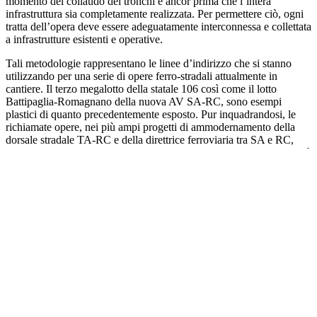
momento del collaudo dei tronchi e ancor prima che l’intera
infrastruttura sia completamente realizzata. Per permettere ciò, ogni
tratta dell’opera deve essere adeguatamente interconnessa e collettata
a infrastrutture esistenti e operative.
Tali metodologie rappresentano le linee d’indirizzo che si stanno
utilizzando per una serie di opere ferro-stradali attualmente in
cantiere. Il terzo megalotto della statale 106 così come il lotto
Battipaglia-Romagnano della nuova AV SA-RC, sono esempi
plastici di quanto precedentemente esposto. Pur inquadrandosi, le
richiamate opere, nei più ampi progetti di ammodernamento della
dorsale stradale TA-RC e della direttrice ferroviaria tra SA e RC,
saranno pienamente operative, nelle tratte sottoposte a intervento, già
nei prossimi anni. L’illustrato dovrebbe invogliare le classi dirigenti
locali a sviluppare idee che possano concorrere efficacemente a
risollevare i territori dal baratro dell’isolamento geografico,
suggerendo e adottando la messa a terra di opere che nel medio
lungo periodo favoriscano la connessione per segmenti funzionali.
Lungo l’Arco Jonico, tuttavia, a percorsi di ricucitura e
rigenerazione delle infrastrutture esistenti, si preferisce dedicare
forze ed energie nella sponsorizzazione di opere dalla dubbia
funzionalità. Vieppiù, adottando terminologie geograficamente
inappropriate e figurativamente inadeguate per giustificare gli
investimenti. A tal proposito, si prospettano cloni di aviosuperfici
nella Sibaritide, immaginando improbabili bacini di riferimento e