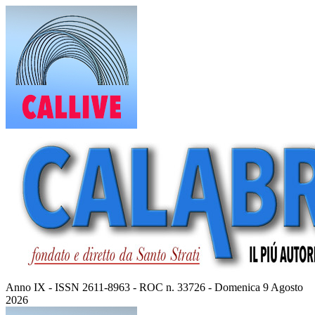
Vai
al
contenuto
Anno IX - ISSN 2611-8963 - ROC n. 33726 - Domenica 9 Agosto
2026