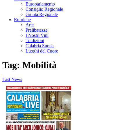
Europarlamento
Consiglio Regionale
Giunta Regionale
Rubriche
Arte
Prelibatezze
I Nostri Vini
Tradizioni
Calabria Suona
Luoghi del Cuore
Tag:
Mobilità
Last News