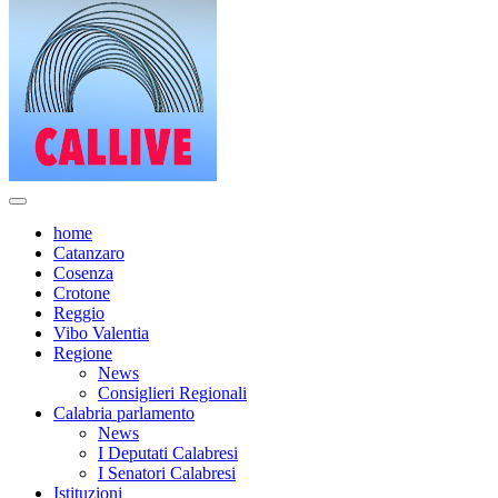
home
Catanzaro
Cosenza
Crotone
Reggio
Vibo Valentia
Regione
News
Consiglieri Regionali
Calabria parlamento
News
I Deputati Calabresi
I Senatori Calabresi
Istituzioni