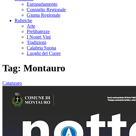
Europarlamento
Consiglio Regionale
Giunta Regionale
Rubriche
Arte
Prelibatezze
I Nostri Vini
Tradizioni
Calabria Suona
Luoghi del Cuore
Tag:
Montauro
Catanzaro