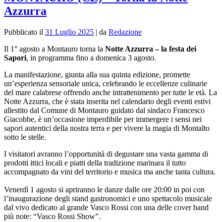
Azzurra
Pubblicato il
31 Luglio 2025
|
da
Redazione
Il 1° agosto a Montauro torna la
Notte Azzurra – la festa dei
Sapori
, in programma fino a domenica 3 agosto.
La manifestazione, giunta alla sua quinta edizione, promette
un’esperienza sensoriale unica, celebrando le eccellenze culinarie
del mare calabrese offrendo anche intrattenimento per tutte le età. La
Notte Azzurra, che è stata inserita nel calendario degli eventi estivi
allestito dal Comune di Montauro guidato dal sindaco Francesco
Giacobbe, è un’occasione imperdibile per immergere i sensi nei
sapori autentici della nostra terra e per vivere la magia di Montalto
sotto le stelle.
I visitatori avranno l’opportunità di degustare una vasta gamma di
prodotti ittici locali e piatti della tradizione marinara il tutto
accompagnato da vini del territorio e musica ma anche tanta cultura.
Venerdì
1 agosto
si apriranno le danze dalle ore 20:00 in poi con
l’inaugurazione degli stand gastronomici e uno spettacolo musicale
dal vivo dedicato al grande Vasco Rossi con una delle cover band
più note: “Vasco Rossi Show”.