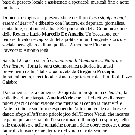
base di pescato locale e assistendo a spettacoli musicali fino a notte
inoltrata.
Domenica 6 agosto
la presentazione del libro
Cosa significa oggi
essere di destra?
e dibattito con l’autore, ex deputato, giornalista,
cantautore, scrittore ed attuale Responsabile della Comunicazione
della Regione Lazio
Marcello De Angelis
. Un’occasione per
parlare di valori e capisaldi della politica in un frangente storico e
sociale bersagliato dall’antipolitica. A moderare l’incontro,
l’avvocato Antonio lonà.
Sabato 12 agosto
si terrà
Cromatismi di Montauro tra Natura e
Architetture
. Torna la gara estemporanea pittorica tra artisti
provenienti da tutt’Italia organizzata da
Gregorio Procopio
.
Intrattenimento, street food e stand degustazione del Tartufo di Pizzo
Calabro.
Da domenica 13 a domenica 20 agosto
in programma
Claustro
, la
collettiva d’arte targata
AmatoriArte
che ha l’obiettivo di creare
nuovi spazi di condivisione che mettano al centro la creatività e
l’arte in tutte le sue forme esponendo l’arte emergente calabrese e
dando sfogo all’affanno psicologico dell’Horror Vacui, che incarna
le paure più ancestrali dell’essere umano. Il progetto esprime, nello
stile espositivo e nelle tematiche portanti delle opere esposte, questa
fame di chiusura e quel terrore del vuoto che da sempre