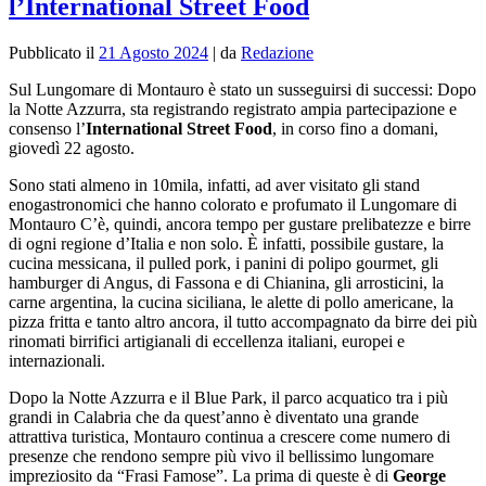
l’International Street Food
Pubblicato il
21 Agosto 2024
|
da
Redazione
Sul Lungomare di Montauro è stato un susseguirsi di successi: Dopo
la Notte Azzurra, sta registrando registrato ampia partecipazione e
consenso l’
International Street Food
, in corso fino a domani,
giovedì 22 agosto.
Sono stati almeno in 10mila, infatti, ad aver visitato gli stand
enogastronomici che hanno colorato e profumato il Lungomare di
Montauro C’è, quindi, ancora tempo per gustare prelibatezze e birre
di ogni regione d’Italia e non solo. È infatti, possibile gustare, la
cucina messicana, il pulled pork, i panini di polipo gourmet, gli
hamburger di Angus, di Fassona e di Chianina, gli arrosticini, la
carne argentina, la cucina siciliana, le alette di pollo americane, la
pizza fritta e tanto altro ancora, il tutto accompagnato da birre dei più
rinomati birrifici artigianali di eccellenza italiani, europei e
internazionali.
Dopo la Notte Azzurra e il Blue Park, il parco acquatico tra i più
grandi in Calabria che da quest’anno è diventato una grande
attrattiva turistica, Montauro continua a crescere come numero di
presenze che rendono sempre più vivo il bellissimo lungomare
impreziosito da “Frasi Famose”. La prima di queste è di
George