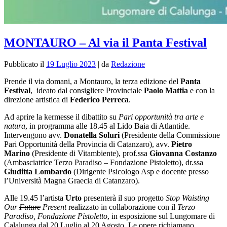
MONTAURO – Al via il Panta Festival
Pubblicato il
19 Luglio 2023
|
da
Redazione
Prende il via domani, a Montauro, la terza edizione del
Panta
Festival
, ideato dal consigliere Provinciale
Paolo Mattia
e con la
direzione artistica di
Federico Perreca
.
Ad aprire la kermesse il dibattito su
Pari opportunità tra arte e
natura
, in programma alle 18.45 al Lido Baia di Atlantide.
Intervengono avv.
Donatella Soluri
(Presidente della Commissione
Pari Opportunità della Provincia di Catanzaro), avv.
Pietro
Marino
(Presidente di Vitambiente), prof.ssa
Giovanna Costanzo
(Ambasciatrice Terzo Paradiso – Fondazione Pistoletto), dr.ssa
Giuditta Lombardo
(Dirigente Psicologo Asp e docente presso
l’Università Magna Graecia di Catanzaro).
Alle 19.45 l’artista
Urto
presenterà il suo progetto
Stop Waisting
Our
Future
Present
realizzato in collaborazione con il
Terzo
Paradiso, Fondazione Pistoletto
, in esposizione sul Lungomare di
Calalunga dal 20 Luglio al 20 Agosto. Le opere richiamano