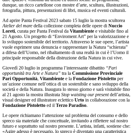
dunque, un ricco cartellone con mostre d’arte, scultura, illustrazioni,
fotografia, pittura, presentazioni di libri, musica ed eventi culturali.
Ad aprire
Panta Festival 2023
sabato 15 luglio
la mostra scultorea
Atelier del mare
della collezione completa delle opere di
Nuccio
Loreti
, curata per Panta Festival da
Vitambiente
e visitabile fino al
21 Agosto. Un progetto di “Enviroment Art” per la valorizzazione e
lo sviluppo sostenibile del territorio. Attraverso le sue opere, l’artista
vuole esprimere una denuncia e rappresentare la Natura “schierata”
a difesa dell’Uomo, nel ribaltamento di una realtà in cui è l’Uomo il
principale responsabile della distruzione della Natura in cui vive.
Giovedì 20 luglio
in programma l’interessante dibattito
“Pari
opportunità tra Arte e Natura”
tra la
Commissione Provinciale
Pari Opportunità
,
Vitambiente
e la
Fondazione Pistoletto
per
un’azione comune nell’ottica di un sostenibile e sano sviluppo della
società e della Natura. Inaugura lo stesso giorno e sarà visitabile fino
al 21 agosto la mostra illustrata
Stop waisting our present
dell’artista,
visual designer ed illustratore eclettico
Urto
in collaborazione con la
Fondazione Pistoletto
ed il
Terzo Paradiso
.
Le opere richiamano l’attenzione sul problema del consumo e dello
spreco sia materiale che concettuale, invitando a riflettere sul nostro
futuro e soprattutto sul nostro presente. L’artista, infatti, sostiene che:
«Agire adesso è necessario, lo spreco è diventato una caratteristica