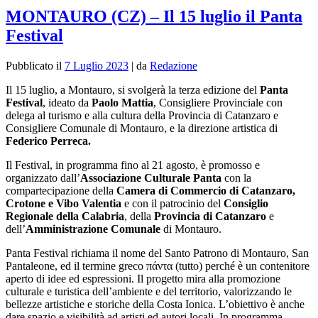
MONTAURO (CZ) – Il 15 luglio il Panta
Festival
Pubblicato il
7 Luglio 2023
|
da
Redazione
Il 15 luglio, a Montauro, si svolgerà la terza edizione del
Panta
Festival
, ideato
da
Paolo Mattia
, Consigliere Provinciale con
delega al turismo e alla cultura della Provincia di Catanzaro e
Consigliere Comunale di Montauro, e la direzione artistica di
Federico Perreca.
Il Festival, in programma fino al 21 agosto, è promosso e
organizzato
dall’
Associazione Culturale Panta
con la
compartecipazione della
Camera di Commercio di Catanzaro,
Crotone e Vibo Valentia
e con il patrocinio del
Consiglio
Regionale della Calabria
, della
Provincia di Catanzaro
e
dell’
Amministrazione Comunale
di Montauro.
Panta Festival richiama il nome del Santo Patrono di Montauro, San
Pantaleone, ed il termine greco πάντα (tutto) perché è un contenitore
aperto di idee ed espressioni. Il progetto mira alla promozione
culturale e turistica dell’ambiente e del territorio, valorizzando le
bellezze artistiche e storiche della Costa Ionica. L’obiettivo è anche
dare spazio e visibilità ad artisti ed autori locali. In programma,