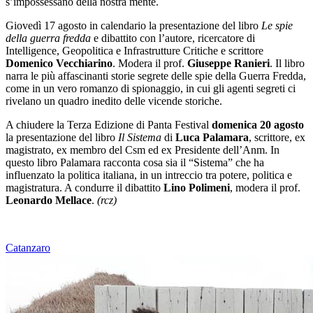
s’impossessano della nostra mente.
Giovedì 17 agosto
in calendario la presentazione del libro
Le spie
della guerra fredda
e dibattito con l’autore, ricercatore di
Intelligence, Geopolitica e Infrastrutture Critiche e scrittore
Domenico Vecchiarino
. Modera il prof.
Giuseppe Ranieri
. Il libro
narra le più affascinanti storie segrete delle spie della Guerra Fredda,
come in un vero romanzo di spionaggio, in cui gli agenti segreti ci
rivelano un quadro inedito delle vicende storiche.
A chiudere la Terza Edizione di Panta Festival
domenica 20 agosto
la presentazione del libro
Il Sistema
di
Luca Palamara
, scrittore, ex
magistrato, ex membro del Csm ed ex Presidente dell’Anm. In
questo libro Palamara racconta cosa sia il “Sistema” che ha
influenzato la politica italiana, in un intreccio tra potere, politica e
magistratura. A condurre il dibattito
Lino Polimeni
, modera il prof.
Leonardo Mellace
.
(rcz)
Catanzaro