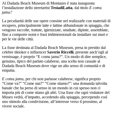
Al Dadada Beach Museum di Montauro è stata inaugurata
l’installazione dello streetartist
TestadiLatta
, dal titolo
E comu
jamu?
La peculiarità delle sue opere consiste nel realizzarle con materiali di
recupero, principalmente latte e lattine abbandonate in spiaggia, che
vengono raccolte, trattate, igienizzate, smaltate, dipinte, assemblate,
fino a comporre nomi e frasi tridimensionali da installare sui muri e
per le vie delle città.
La frase destinata al Dadada Beach Museum, presa in prestito dal
celebre tiktoker e influencer
Saverio Riccelli
, presente anch’egli al
vernissage, è proprio “E comu jamu?”. Un modo di dire semplice,
genuino, tipico del parlato calabrese, una scelta non casuale al
Dadada Beach Museum dove vige un alto senso di comunità e di
empatia.
E comu jamu
, per chi non parlasse calabrese, significa proprio
“Come va?” “Come stai?” “Come stiamo?”: una domanda talvolta
banale che ha perso di senso in un mondo in cui spesso non ci
importa più di come stiano gli altri. Una frase che ogni visitatore del
Museo vedrà, d’impatto, accedendo alla spiaggia, percependo così
uno stimolo alla condivisione, all’interesse verso il prossimo, al
vivere sociale.