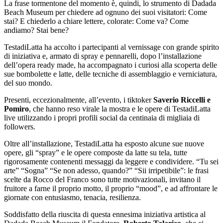
La frase tormentone del momento è, quindi, lo strumento di Dadada
Beach Museum per chiedere ad ognuno dei suoi visitatori: Come
stai? E chiederlo a chiare lettere, colorate: Come va? Come
andiamo? Stai bene?
TestadiLatta ha accolto i partecipanti al vernissage con grande spirito
di iniziativa e, armato di spray e pennarelli, dopo l’installazione
dell’opera ready made, ha accompagnato i curiosi alla scoperta delle
sue bombolette e latte, delle tecniche di assemblaggio e verniciatura,
del suo mondo.
Presenti, eccezionalmente, all’evento, i tiktoker
Saverio Riccelli e
Pomiro
, che hanno reso virale la mostra e le opere di TestadiLatta
live utilizzando i propri profili social da centinaia di migliaia di
followers.
Oltre all’installazione, TestadiLatta ha esposto alcune sue nuove
opere, gli “spray” e le opere composte da latte su tela, tutte
rigorosamente contenenti messaggi da leggere e condividere. “Tu sei
arte” “Sogna” “Se non adesso, quando?” “Sii irripetibile”: le frasi
scelte da Rocco del Franco sono tutte motivazionali, invitano il
fruitore a farne il proprio motto, il proprio “mood”, e ad affrontare le
giornate con entusiasmo, tenacia, resilienza.
Soddisfatto della riuscita di questa ennesima iniziativa artistica al