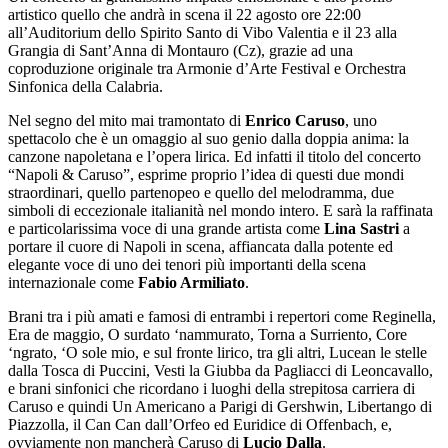
artistico quello che andrà in scena il 22 agosto ore 22:00
all’Auditorium dello Spirito Santo di Vibo Valentia e il 23 alla
Grangia di Sant’Anna di Montauro (Cz), grazie ad una
coproduzione originale tra Armonie d’Arte Festival e Orchestra
Sinfonica della Calabria.
Nel segno del mito mai tramontato di
Enrico Caruso
, uno
spettacolo che è un omaggio al suo genio dalla doppia anima: la
canzone napoletana e l’opera lirica. Ed infatti il titolo del concerto
“Napoli & Caruso”, esprime proprio l’idea di questi due mondi
straordinari, quello partenopeo e quello del melodramma, due
simboli di eccezionale italianità nel mondo intero. E sarà la raffinata
e particolarissima voce di una grande artista come
Lina Sastri
a
portare il cuore di Napoli in scena, affiancata dalla potente ed
elegante voce di uno dei tenori più importanti della scena
internazionale come
Fabio Armiliato
.
Brani tra i più amati e famosi di entrambi i repertori come Reginella,
Era de maggio, O surdato ‘nammurato, Torna a Surriento, Core
‘ngrato, ‘O sole mio, e sul fronte lirico, tra gli altri, Lucean le stelle
dalla Tosca di Puccini, Vesti la Giubba da Pagliacci di Leoncavallo,
e brani sinfonici che ricordano i luoghi della strepitosa carriera di
Caruso e quindi Un Americano a Parigi di Gershwin, Libertango di
Piazzolla, il Can Can dall’Orfeo ed Euridice di Offenbach, e,
ovviamente non mancherà Caruso di
Lucio Dalla
.