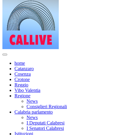
home
Catanzaro
Cosenza
Crotone
Reggio
Vibo Valentia
Regione
News
Consiglieri Regionali
Calabria parlamento
News
I Deputati Calabresi
I Senatori Calabresi
Istituzioni