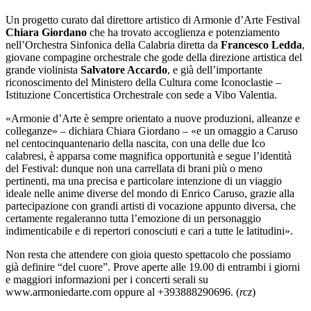
Un progetto curato dal direttore artistico di Armonie d’Arte Festival
Chiara Giordano
che ha trovato accoglienza e potenziamento
nell’Orchestra Sinfonica della Calabria diretta da
Francesco Ledda
,
giovane compagine orchestrale che gode della direzione artistica del
grande violinista
Salvatore Accardo
, e già dell’importante
riconoscimento del Ministero della Cultura come Iconoclastie –
Istituzione Concertistica Orchestrale con sede a Vibo Valentia.
«Armonie d’Arte è sempre orientato a nuove produzioni, alleanze e
colleganze» – dichiara Chiara Giordano – «e un omaggio a Caruso
nel centocinquantenario della nascita, con una delle due Ico
calabresi, è apparsa come magnifica opportunità e segue l’identità
del Festival: dunque non una carrellata di brani più o meno
pertinenti, ma una precisa e particolare intenzione di un viaggio
ideale nelle anime diverse del mondo di Enrico Caruso, grazie alla
partecipazione con grandi artisti di vocazione appunto diversa, che
certamente regaleranno tutta l’emozione di un personaggio
indimenticabile e di repertori conosciuti e cari a tutte le latitudini».
Non resta che attendere con gioia questo spettacolo che possiamo
già definire “del cuore”. Prove aperte alle 19.00 di entrambi i giorni
e maggiori informazioni per i concerti serali su
www.armoniedarte.com oppure al +393888290696. (
rcz
)