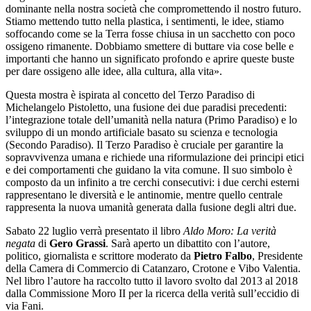
dominante nella nostra società che compromettendo il nostro futuro.
Stiamo mettendo tutto nella plastica, i sentimenti, le idee, stiamo
soffocando come se la Terra fosse chiusa in un sacchetto con poco
ossigeno rimanente. Dobbiamo smettere di buttare via cose belle e
importanti che hanno un significato profondo e aprire queste buste
per dare ossigeno alle idee, alla cultura, alla vita».
Questa mostra è ispirata al concetto del
Terzo Paradiso di
Michelangelo Pistoletto
, una fusione dei due paradisi precedenti:
l’integrazione totale dell’umanità nella natura (Primo Paradiso) e lo
sviluppo di un mondo artificiale basato su scienza e tecnologia
(Secondo Paradiso). Il Terzo Paradiso è cruciale per garantire la
sopravvivenza umana e richiede una riformulazione dei principi etici
e dei comportamenti che guidano la vita comune. Il suo simbolo è
composto da un infinito a tre cerchi consecutivi: i due cerchi esterni
rappresentano le diversità e le antinomie, mentre quello centrale
rappresenta la nuova umanità generata dalla fusione degli altri due.
Sabato 22 luglio
verrà presentato il libro
Aldo Moro: La verità
negata
di
Gero Grassi
. Sarà aperto un dibattito con l’autore,
politico, giornalista e scrittore moderato da
Pietro Falbo
, Presidente
della Camera di Commercio di Catanzaro, Crotone e Vibo Valentia.
Nel libro l’autore ha raccolto tutto il lavoro svolto dal 2013 al 2018
dalla Commissione Moro II per la ricerca della verità sull’eccidio di
via Fani.