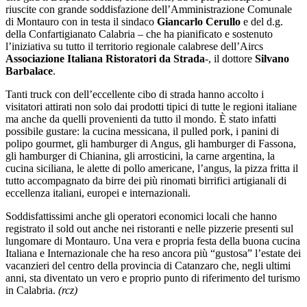
riuscite con grande soddisfazione dell’Amministrazione Comunale
di Montauro con in testa il sindaco
Giancarlo Cerullo
e del d.g.
della Confartigianato Calabria – che ha pianificato e sostenuto
l’iniziativa su tutto il territorio regionale calabrese dell’Aircs
Associazione Italiana
Ristoratori da Strada
-, il dottore
Silvano
Barbalace
.
Tanti truck con dell’eccellente cibo di strada hanno accolto i
visitatori attirati non solo dai prodotti tipici di tutte le regioni italiane
ma anche da quelli provenienti da tutto il mondo. È stato infatti
possibile gustare: la cucina messicana, il pulled pork, i panini di
polipo gourmet, gli hamburger di Angus, gli hamburger di Fassona,
gli hamburger di Chianina, gli arrosticini, la carne argentina, la
cucina siciliana, le alette di pollo americane, l’angus, la pizza fritta il
tutto accompagnato da birre dei più rinomati birrifici artigianali di
eccellenza italiani, europei e internazionali.
Soddisfattissimi anche gli operatori economici locali che hanno
registrato il sold out anche nei ristoranti e nelle pizzerie presenti sul
lungomare di Montauro. Una vera e propria festa della buona cucina
Italiana e Internazionale che ha reso ancora più “gustosa” l’estate dei
vacanzieri del centro della provincia di Catanzaro che, negli ultimi
anni, sta diventato un vero e proprio punto di riferimento del turismo
in Calabria.
(rcz)