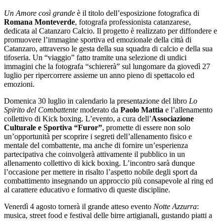
Un Amore così grande
è il titolo dell’esposizione fotografica di
Romana Monteverde
, fotografa professionista catanzarese,
dedicata al Catanzaro Calcio. Il progetto è realizzato per diffondere e
promuovere l’immagine sportiva ed emozionale della città di
Catanzaro, attraverso le gesta della sua squadra di calcio e della sua
tifoseria. Un “viaggio” fatto tramite una selezione di undici
immagini che la fotografa “schiererà” sul lungomare da
giovedì 27
luglio
per ripercorrere assieme un anno pieno di spettacolo ed
emozioni.
Domenica 30 luglio
in calendario la presentazione del libro
Lo
Spirito del Combattente
moderato da
Paolo Mattia
e l’allenamento
collettivo di Kick boxing. L’evento, a cura dell’
Associazione
Culturale e Sportiva “Furor”
, promette di essere non solo
un’opportunità per scoprire i segreti dell’allenamento fisico e
mentale del combattente, ma anche di fornire un’esperienza
partecipativa che coinvolgerà attivamente il pubblico in un
allenamento collettivo di kick boxing. L’incontro sarà dunque
l’occasione per mettere in risalto l’aspetto nobile degli sport da
combattimento insegnando un approccio più consapevole al ring ed
al carattere educativo e formativo di queste discipline.
Venerdì 4 agosto
tornerà il grande atteso evento
Notte Azzurra
:
musica, street food e festival delle birre artigianali, gustando piatti a