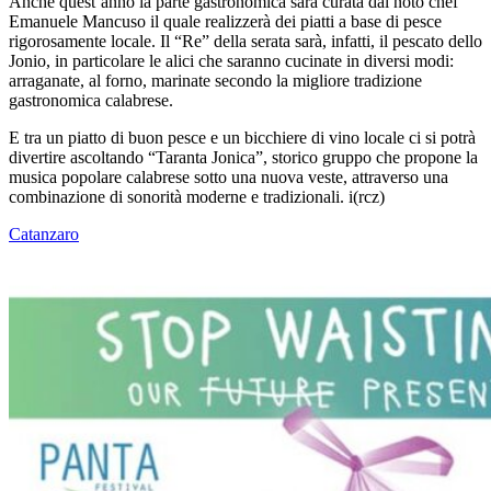
Anche quest’anno la parte gastronomica sarà curata dal noto chef
Emanuele Mancuso il quale realizzerà dei piatti a base di pesce
rigorosamente locale. Il “Re” della serata sarà, infatti, il pescato dello
Jonio, in particolare le alici che saranno cucinate in diversi modi:
arraganate, al forno, marinate secondo la migliore tradizione
gastronomica calabrese.
E tra un piatto di buon pesce e un bicchiere di vino locale ci si potrà
divertire ascoltando “Taranta Jonica”, storico gruppo che propone la
musica popolare calabrese sotto una nuova veste, attraverso una
combinazione di sonorità moderne e tradizionali. i(rcz)
Catanzaro