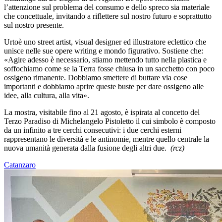
l’attenzione sul problema del consumo e dello spreco sia materiale
che concettuale, invitando a riflettere sul nostro futuro e soprattutto
sul nostro presente.
Urtoè uno street artist, visual designer ed illustratore eclettico che
unisce nelle sue opere writing e mondo figurativo. Sostiene che:
«Agire adesso è necessario, stiamo mettendo tutto nella plastica e
soffochiamo come se la Terra fosse chiusa in un sacchetto con poco
ossigeno rimanente. Dobbiamo smettere di buttare via cose
importanti e dobbiamo aprire queste buste per dare ossigeno alle
idee, alla cultura, alla vita».
La mostra, visitabile fino al 21 agosto, è ispirata al concetto del
Terzo Paradiso di Michelangelo Pistoletto il cui simbolo è composto
da un infinito a tre cerchi consecutivi: i due cerchi esterni
rappresentano le diversità e le antinomie, mentre quello centrale la
nuova umanità generata dalla fusione degli altri due.
(rcz)
Catanzaro