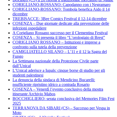
CORIGLIANO-ROSSANO: Capodanno con i Negramaro
CORIGLIANO-ROSSANO: Tombola benefica Aido il 14
dicembre
TREBISACCE: 3Bee Comics Festival il 12-14 dicembre
COSENZA – Due giornate dedicate alla prevenzione delle
infezioni ospedaliere
A Corigliano Rossano successo per il Clementina Festival
COSENZA – Si presenta il libro “L’orologiaio di Brest”
CORIGLIANO ROSSANO – Istituzioni e imprese a
confronto sulla tutela della prevenzione
CAMIGLIATELLO SILANO – L’11 e il 12 la Sagra del
Fungo
La Settimana nazionale della Protezione Civile parte
dall’Unical
L’Unical aderisce a Iupals: cinque borse di studio per gli
studenti palestinesi
La denuncia della sindaca di Mendicino Bucarelli:
nsufficiente ripristino idrico a contrada Rosario
COSENZA – Venerdì l’evento conclusivo della mostra
itinerante Archivio Mabos
BOCCHIGLIERO: serata conclusiva del Memories Film Fest
2025
TERRANOVA DA SIBARI (CS) – Successo per Vespa in
Moto