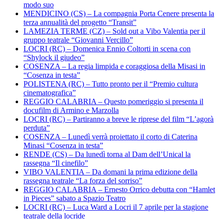
modo suo
MENDICINO (CS) – La compagnia Porta Cenere presenta la
terza annualità del progetto “Transit”
LAMEZIA TERME (CZ) – Sold out a Vibo Valentia per il
gruppo teatrale “Giovanni Vercillo”
LOCRI (RC) – Domenica Ennio Coltorti in scena con
“Shylock il giudeo”
COSENZA – La regia limpida e coraggiosa della Misasi in
“Cosenza in testa”
POLISTENA (RC) – Tutto pronto per il “Premio cultura
cinematografica”
REGGIO CALABRIA – Questo pomeriggio si presenta il
docufilm di Armino e Marzolla
LOCRI (RC) – Partiranno a breve le riprese del film “L’agorà
perduta”
COSENZA – Lunedì verrà proiettato il corto di Caterina
Minasi “Cosenza in testa”
RENDE (CS) – Da lunedì torna al Dam dell’Unical la
rassegna “Il cinefilo”
VIBO VALENTIA – Da domani la prima edizione della
rassegna teatrale “La forza del sorriso”
REGGIO CALABRIA – Ernesto Orrico debutta con “Hamlet
in Pieces” sabato a Spazio Teatro
LOCRI (RC) – Luca Ward a Locri il 7 aprile per la stagione
teatrale della locride