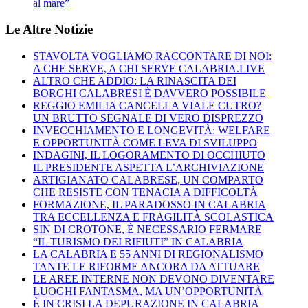
al mare”
Le Altre Notizie
STAVOLTA VOGLIAMO RACCONTARE DI NOI:
A CHE SERVE, A CHI SERVE CALABRIA.LIVE
ALTRO CHE ADDIO: LA RINASCITA DEI
BORGHI CALABRESI È DAVVERO POSSIBILE
REGGIO EMILIA CANCELLA VIALE CUTRO?
UN BRUTTO SEGNALE DI VERO DISPREZZO
INVECCHIAMENTO E LONGEVITÀ: WELFARE
E OPPORTUNITÀ COME LEVA DI SVILUPPO
INDAGINI, IL LOGORAMENTO DI OCCHIUTO
IL PRESIDENTE ASPETTA L’ARCHIVIAZIONE
ARTIGIANATO CALABRESE, UN COMPARTO
CHE RESISTE CON TENACIA A DIFFICOLTÀ
FORMAZIONE, IL PARADOSSO IN CALABRIA
TRA ECCELLENZA E FRAGILITÀ SCOLASTICA
SIN DI CROTONE, È NECESSARIO FERMARE
“IL TURISMO DEI RIFIUTI” IN CALABRIA
LA CALABRIA E 55 ANNI DI REGIONALISMO
TANTE LE RIFORME ANCORA DA ATTUARE
LE AREE INTERNE NON DEVONO DIVENTARE
LUOGHI FANTASMA, MA UN’OPPORTUNITÀ
È IN CRISI LA DEPURAZIONE IN CALABRIA