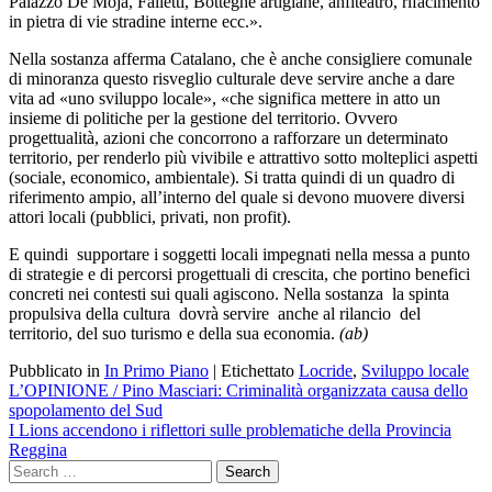
Palazzo De Mojà, Falletti, Botteghe artigiane, anfiteatro, rifacimento
in pietra di vie stradine interne ecc.».
Nella sostanza afferma Catalano, che è anche consigliere comunale
di minoranza questo risveglio culturale deve servire anche a dare
vita ad «uno sviluppo locale», «che significa mettere in atto un
insieme di politiche per la gestione del territorio. Ovvero
progettualità, azioni che concorrono a rafforzare un determinato
territorio, per renderlo più vivibile e attrattivo sotto molteplici aspetti
(sociale, economico, ambientale). Si tratta quindi di un quadro di
riferimento ampio, all’interno del quale si devono muovere diversi
attori locali (pubblici, privati, non profit).
E quindi supportare i soggetti locali impegnati nella messa a punto
di strategie e di percorsi progettuali di crescita, che portino benefici
concreti nei contesti sui quali agiscono. Nella sostanza la spinta
propulsiva della cultura dovrà servire anche al rilancio del
territorio, del suo turismo e della sua economia.
(ab)
Pubblicato in
In Primo Piano
|
Etichettato
Locride
,
Sviluppo locale
Navigazione
L’OPINIONE / Pino Masciari: Criminalità organizzata causa dello
spopolamento del Sud
articoli
I Lions accendono i riflettori sulle problematiche della Provincia
Reggina