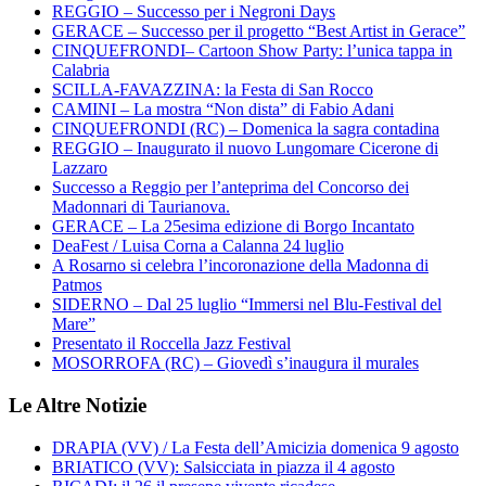
REGGIO – Successo per i Negroni Days
GERACE – Successo per il progetto “Best Artist in Gerace”
CINQUEFRONDI– Cartoon Show Party: l’unica tappa in
Calabria
SCILLA-FAVAZZINA: la Festa di San Rocco
CAMINI – La mostra “Non dista” di Fabio Adani
CINQUEFRONDI (RC) – Domenica la sagra contadina
REGGIO – Inaugurato il nuovo Lungomare Cicerone di
Lazzaro
Successo a Reggio per l’anteprima del Concorso dei
Madonnari di Taurianova.
GERACE – La 25esima edizione di Borgo Incantato
DeaFest / Luisa Corna a Calanna 24 luglio
A Rosarno si celebra l’incoronazione della Madonna di
Patmos
SIDERNO – Dal 25 luglio “Immersi nel Blu-Festival del
Mare”
Presentato il Roccella Jazz Festival
MOSORROFA (RC) – Giovedì s’inaugura il murales
Le Altre Notizie
DRAPIA (VV) / La Festa dell’Amicizia domenica 9 agosto
BRIATICO (VV): Salsicciata in piazza il 4 agosto