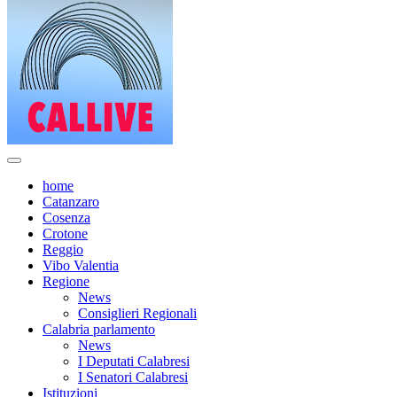
home
Catanzaro
Cosenza
Crotone
Reggio
Vibo Valentia
Regione
News
Consiglieri Regionali
Calabria parlamento
News
I Deputati Calabresi
I Senatori Calabresi
Istituzioni