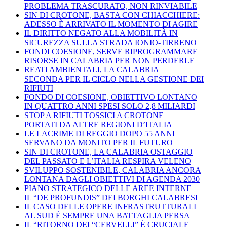
PROBLEMA TRASCURATO, NON RINVIABILE
SIN DI CROTONE, BASTA CON CHIACCHIERE:
ADESSO È ARRIVATO IL MOMENTO DI AGIRE
IL DIRITTO NEGATO ALLA MOBILITÀ IN
SICUREZZA SULLA STRADA IONIO-TIRRENO
FONDI COESIONE, SERVE RIPROGRAMMARE
RISORSE IN CALABRIA PER NON PERDERLE
REATI AMBIENTALI, LA CALABRIA
SECONDA PER IL CICLO NELLA GESTIONE DEI
RIFIUTI
FONDO DI COESIONE, OBIETTIVO LONTANO
IN QUATTRO ANNI SPESI SOLO 2,8 MILIARDI
STOP A RIFIUTI TOSSICI A CROTONE
PORTATI DA ALTRE REGIONI D’ITALIA
LE LACRIME DI REGGIO DOPO 55 ANNI
SERVANO DA MONITO PER IL FUTURO
SIN DI CROTONE, LA CALABRIA OSTAGGIO
DEL PASSATO E L’ITALIA RESPIRA VELENO
SVILUPPO SOSTENIBILE, CALABRIA ANCORA
LONTANA DAGLI OBIETTIVI DI AGENDA 2030
PIANO STRATEGICO DELLE AREE INTERNE
IL “DE PROFUNDIS” DEI BORGHI CALABRESI
IL CASO DELLE OPERE INFRASTRUTTURALI
AL SUD È SEMPRE UNA BATTAGLIA PERSA
IL “RITORNO DEI “CERVELLI” È CRUCIALE