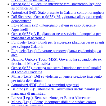
Orrico (M5S): Occhiuto interviene tardi smentendo Regione
su bonifica Sin Kr
Antoniozzi (Fdi): Stato presente in Calabria contro ndrangheta
Ddl Sicurezza, Orrico (M5S): Maggioranza allergica a regole
democratiche
Irto e Misiani (PD) interrogano Salvini su caso Scarcella-
Agostinelli
Orrico (M5S): A Rogliano sospeso servizio di logopedia per
mancanza di personale
Furgiuele (Lega): Fondi per la sicurezza idraulica passo avanti
per sviluppo Calabria
Furgiuele (Lega): Lavorare per sorveglianza epidemiologica
area
Baldino, Orrico e Tucci (M5S): Governo ha abbandonato ex
tirocinanti Mic e Giustizia
Orrico (M5S) interroga ministero Istruzione per conflittualità
al Liceo di Filadelfia
Minasi (Lega): Ddl su violenza di genere prezioso intervento
per tutela delle donne
Antoniozzi (FDI): Sui Lea compiuti progressi
Baldino (M5S): Tribunale di Castrovillari rischia paralisi per
mancanza di magistrati
Loizzo (Lega): Bene soluzione per Banco Alimentare
Minasi (Lega): Ponte, incomprensibili due sindaci contro