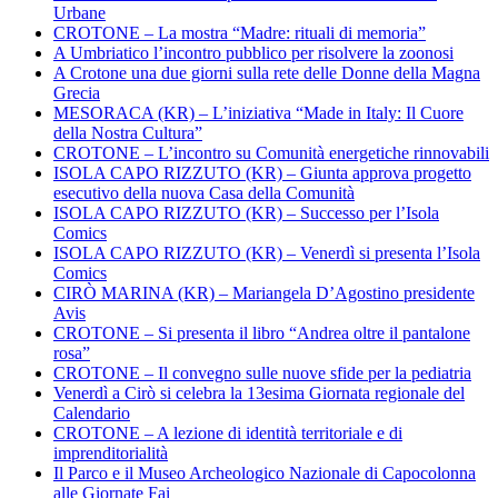
Urbane
CROTONE – La mostra “Madre: rituali di memoria”
A Umbriatico l’incontro pubblico per risolvere la zoonosi
A Crotone una due giorni sulla rete delle Donne della Magna
Grecia
MESORACA (KR) – L’iniziativa “Made in Italy: Il Cuore
della Nostra Cultura”
CROTONE – L’incontro su Comunità energetiche rinnovabili
ISOLA CAPO RIZZUTO (KR) – Giunta approva progetto
esecutivo della nuova Casa della Comunità
ISOLA CAPO RIZZUTO (KR) – Successo per l’Isola
Comics
ISOLA CAPO RIZZUTO (KR) – Venerdì si presenta l’Isola
Comics
CIRÒ MARINA (KR) – Mariangela D’Agostino presidente
Avis
CROTONE – Si presenta il libro “Andrea oltre il pantalone
rosa”
CROTONE – Il convegno sulle nuove sfide per la pediatria
Venerdì a Cirò si celebra la 13esima Giornata regionale del
Calendario
CROTONE – A lezione di identità territoriale e di
imprenditorialità
Il Parco e il Museo Archeologico Nazionale di Capocolonna
alle Giornate Fai