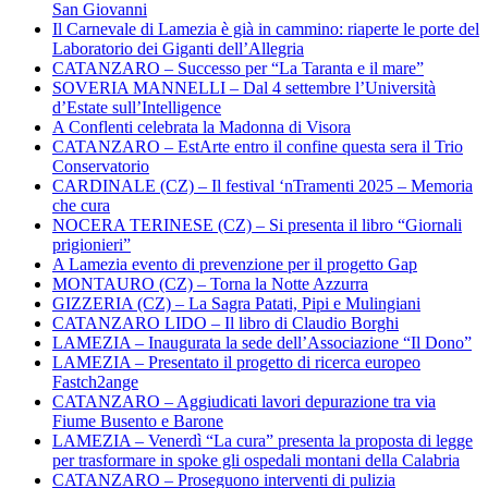
San Giovanni
Il Carnevale di Lamezia è già in cammino: riaperte le porte del
Laboratorio dei Giganti dell’Allegria
CATANZARO – Successo per “La Taranta e il mare”
SOVERIA MANNELLI – Dal 4 settembre l’Università
d’Estate sull’Intelligence
A Conflenti celebrata la Madonna di Visora
CATANZARO – EstArte entro il confine questa sera il Trio
Conservatorio
CARDINALE (CZ) – Il festival ‘nTramenti 2025 – Memoria
che cura
NOCERA TERINESE (CZ) – Si presenta il libro “Giornali
prigionieri”
A Lamezia evento di prevenzione per il progetto Gap
MONTAURO (CZ) – Torna la Notte Azzurra
GIZZERIA (CZ) – La Sagra Patati, Pipi e Mulingiani
CATANZARO LIDO – Il libro di Claudio Borghi
LAMEZIA – Inaugurata la sede dell’Associazione “Il Dono”
LAMEZIA – Presentato il progetto di ricerca europeo
Fastch2ange
CATANZARO – Aggiudicati lavori depurazione tra via
Fiume Busento e Barone
LAMEZIA – Venerdì “La cura” presenta la proposta di legge
per trasformare in spoke gli ospedali montani della Calabria
CATANZARO – Proseguono interventi di pulizia