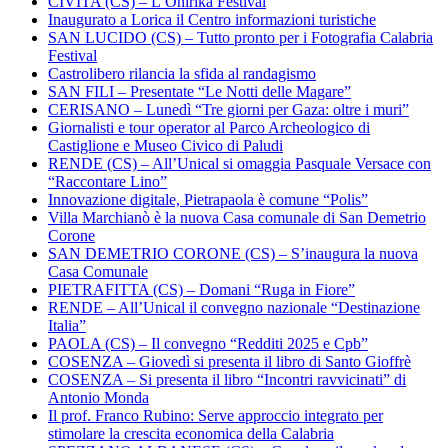
CIVITA (CS) – L’Onirika Festival
Inaugurato a Lorica il Centro informazioni turistiche
SAN LUCIDO (CS) – Tutto pronto per i Fotografia Calabria
Festival
Castrolibero rilancia la sfida al randagismo
SAN FILI – Presentate “Le Notti delle Magare”
CERISANO – Lunedì “Tre giorni per Gaza: oltre i muri”
Giornalisti e tour operator al Parco Archeologico di
Castiglione e Museo Civico di Paludi
RENDE (CS) – All’Unical si omaggia Pasquale Versace con
“Raccontare Lino”
Innovazione digitale, Pietrapaola è comune “Polis”
Villa Marchianò è la nuova Casa comunale di San Demetrio
Corone
SAN DEMETRIO CORONE (CS) – S’inaugura la nuova
Casa Comunale
PIETRAFITTA (CS) – Domani “Ruga in Fiore”
RENDE – All’Unical il convegno nazionale “Destinazione
Italia”
PAOLA (CS) – Il convegno “Redditi 2025 e Cpb”
COSENZA – Giovedì si presenta il libro di Santo Gioffrè
COSENZA – Si presenta il libro “Incontri ravvicinati” di
Antonio Monda
Il prof. Franco Rubino: Serve approccio integrato per
stimolare la crescita economica della Calabria