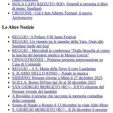
ISOLA CAPO RIZZUTO (KR)- Venerdì si presenta il libro
di mons. Staglianò
CROTONE / Chi è don Alberto Torriani, il nuovo
Arcivescovo
Le Altre Notizie
REGGIO / A Pellaro VIII Jamu Festival
REGGIO: Un viaggio tra le stanghe della Vara. Oggi allo
Sporting Stelle del Sud
REGGIO – Mercoledì la conferenza “Dalla filosofia al corpo:
la nascita del pensiero medico in Magna Grecia”
CINQUEFRONDI – Polisena presenta interrogazione su
Casa di Comunità
REGGIO – A S. Maria della Neve il coro Laudamus
S. ILARIO DELLO IONIO – Natale in musica
SIDERNO: Presepe vivente a Mirto il 27 dicembre 2025
SCILLA: Borgo DiVino dal 26 al 30 dicembre 2025
SAN GIORGIO MORGETO (RC) – XXVI edizione del
Presepe vivente dei bambini
A Bovalino il presepe che racconta la memoria contadina
della comunità
Sogno di Natale a Reggio il 13 dicembre in viale Aldo Moro
S. GIORGIO MORGETO (RC) – Il 26 dicembre il presepe