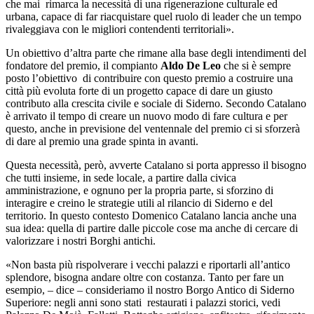
che mai rimarca la necessità di una rigenerazione culturale ed
urbana, capace di far riacquistare quel ruolo di leader che un tempo
rivaleggiava con le migliori contendenti territoriali».
Un obiettivo d’altra parte che rimane alla base degli intendimenti del
fondatore del premio, il compianto
Aldo De Leo
che si è sempre
posto l’obiettivo di contribuire con questo premio a costruire una
città più evoluta forte di un progetto capace di dare un giusto
contributo alla crescita civile e sociale di Siderno. Secondo Catalano
è arrivato il tempo di creare un nuovo modo di fare cultura e per
questo, anche in previsione del ventennale del premio ci si sforzerà
di dare al premio una grade spinta in avanti.
Questa necessità, però, avverte Catalano si porta appresso il bisogno
che tutti insieme, in sede locale, a partire dalla civica
amministrazione, e ognuno per la propria parte, si sforzino di
interagire e creino le strategie utili al rilancio di Siderno e del
territorio. In questo contesto Domenico Catalano lancia anche una
sua idea: quella di partire dalle piccole cose ma anche di cercare di
valorizzare i nostri Borghi antichi.
«Non basta più rispolverare i vecchi palazzi e riportarli all’antico
splendore, bisogna andare oltre con costanza. Tanto per fare un
esempio, – dice – consideriamo il nostro Borgo Antico di Siderno
Superiore: negli anni sono stati restaurati i palazzi storici, vedi