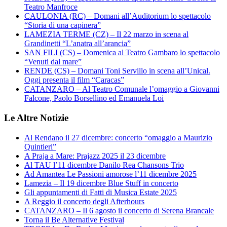
Teatro Manfroce
CAULONIA (RC) – Domani all’Auditorium lo spettacolo
“Storia di una capinera”
LAMEZIA TERME (CZ) – Il 22 marzo in scena al
Grandinetti “L’anatra all’arancia”
SAN FILI (CS) – Domenica al Teatro Gambaro lo spettacolo
“Venuti dal mare”
RENDE (CS) – Domani Toni Servillo in scena all’Unical.
Oggi presenta il film “Caracas”
CATANZARO – Al Teatro Comunale l’omaggio a Giovanni
Falcone, Paolo Borsellino ed Emanuela Loi
Le Altre Notizie
Al Rendano il 27 dicembre: concerto “omaggio a Maurizio
Quintieri”
A Praja a Mare: Prajazz 2025 il 23 dicembre
Al TAU l’11 dicembre Danilo Rea Chansons Trio
Ad Amantea Le Passioni amorose l’11 dicembre 2025
Lamezia – Il 19 dicembre Blue Stuff in concerto
Gli appuntamenti di Fatti di Musica Estate 2025
A Reggio il concerto degli Afterhours
CATANZARO – Il 6 agosto il concerto di Serena Brancale
Torna il Be Alternative Festival