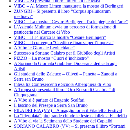
VIBO – Si presenta il libro “Inferi” di De Masi
VIBO – Al Museo Lìmen inaugurata la mostra di Berlingeri
ZUNGRI – Si presenta il libro “Corpus speluncarum
medioevi”
VIBO – La mostra “Cesare Berlingeri. Tra le pieghe dell’arte”
L’Azienda Mulinum avvia un percorso di formazione di
pasticceria nel Carcere di Vibo
VIBO – Il 14 marzo la mostra “Cesare Berlingeri”
VIBO – Il convegno “Credito e finanza per l’impresa”
A Vibo le Giornate Leoluchiane”
Successo a Soriano Calabro per il Giubileo degli Artisti
PIZZO – La mostra “Cuori d’inchiostro”
A Soriano la Giornata Giubilare Diocesana dedicata agli
Artisti
Gli studenti dello Zaleuco – Oliveti – Panetta – Zanotti a
Serra san Bruno
Intesa tra Confesercenti e Scuola Alberghiera di Vibo
A Tropea si presenta il libro “Oro Rosso di Calabria” di
Cinquegrana
A Vibo si è parlato di Eugenio Scalfari
Il fascino del Presepe a Serra San Bruno
FILADELFIA (VV) – A maggio torna il Filadelfia Festival
La “Pignolata” più grande chiude le feste natalizie a Filadelfia
A Vibo al via la Settimana dello Studente del Capialbi
SORIANO CALABRO (VV) – Si presenta il libro “Portami