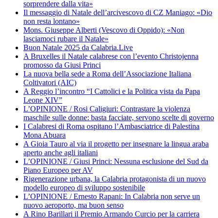
sorprendere dalla vita»
Il messaggio di Natale dell’arcivescovo di CZ Maniago: «Dio
non resta lontano»
Mons. Giuseppe Alberti (Vescovo di Oppido): «Non
lasciamoci rubare il Natale»
Buon Natale 2025 da Calabria.Live
A Bruxelles il Natale calabrese con l’evento Christojenna
promosso da Giusi Princi
La nuova bella sede a Roma dell’Associazione Italiana
Coltivatori (AIC)
A Reggio l’incontro “I Cattolici e la Politica vista da Papa
Leone XIV”
L’OPINIONE / Rosi Caligiuri: Contrastare la violenza
maschile sulle donne: basta facciate, servono scelte di governo
I Calabresi di Roma ospitano l’Ambasciatrice di Palestina
Mona Abuara
A Gioia Tauro al via il progetto per insegnare la lingua araba
aperto anche agli italiani
L’OPINIONE / Giusi Princi: Nessuna esclusione del Sud da
Piano Europeo per AV
Rigenerazione urbana, la Calabria protagonista di un nuovo
modello europeo di sviluppo sostenibile
L’OPINIONE / Ernesto Rapani: In Calabria non serve un
nuovo aeroporto, ma buon senso
A Rino Barillari il Premio Armando Curcio per la carriera