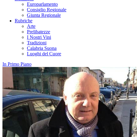
Europarlamento
Consiglio Regionale
Giunta Regionale
Rubriche
Arte
Prelibatezze
I Nostri Vini
Tradizioni
Calabria Suona
Luoghi del Cuore
In Primo Piano