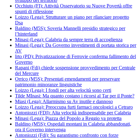
sviluppo del territorio
Occhiuto (FI): Attività Osservatorio su Nuove Povertà offre
spunti di riflessione
Loizzo (Lega): Strutturare un piano per rilanciare progetto
Dsa
Baldino (M5S): Soveria Mannelli presidio strategico per
l’hinterland
Minasi (Lega): Calabria da sempre terra di accoglienza
Minasi (Lega): Da Governo investimenti di portata storica per
AV
Irto (PD): Privatizzazione di Ferrovie conferma fallimento del
Governo
Rapani (Fdi) chiede sospensione provvedimento per Centrale
del Mercure
Orrico (M5S): Presentati emendamenti per preservare
patrimonio minoranze linguistiche
Loizzo (Lega): I fondi per alta velocità sono certi
Tilde MInasi: Ma quanto costano i ricorsi al Tar per il Ponte?
Miasi (Lega): Allarmismo su Av inutile e dannoso
Loizzo (Lega): Preoccupa furti farmaci oncologici a Cetraro
Antoniozzi (FDI): Alta velocità indispensabile per Calabria
Minasi (Lega): Piazza del Popolo a Reggio va protetta
Baldino (M5S): Ospedali montani in Calabria abbandonati,
ora il Governo intervenga
Antoniozzi (Fdi): Su garantismo confronto con forze