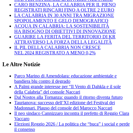
CARO BENZINA, LA CALABRIA PER IL PIENO
REGISTRATI RINCARI FINO A OLTRE 2 EURO
LA CALABRIA IN 30 ANNI TRA MIGRAZIONE
SPOPOLAMENTO E GELO DEMOGRAFICO
ACQUA IN CALABRIA: LA SOSTENIBILITÀ
HA BISOGNO DI OBIETTIVI DI INNOVAZIONE
GUARIRE LA FERITA DEL TERRITORIO DI KR
ATTRAVERSO LA FORZA DELLA LEGALITÀ
IL PIL DELLA CALABRIA NON CRESCE
NEL 2024 REGISTRATO A MENO 0,2%
Le Altre Notizie
Parco Marino di Amendolara: educazione ambientale e
bandiera blu contro il degrado
A Palmi grande interesse per “Il Vento di Dahkla e il sole
della Calabria” del console Naccari
Dal Nostos alla Tornanza: quando il ritorno diventa futuro
Taurianova: successo dell’XI edizione del Festival dei
Madonnari. Plauso del console del Marocco Naccari
Il neo sindaco Cannizzaro incontra il prefetto di Reggio Clara
Vaccaro
Elezioni Reggio 2026 / La politica che “buca” i social e perde
il consenso