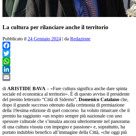
La cultura per rilanciare anche il territorio
Pubblicato il
24 Gennaio 2024
|
da
Redazione
Facebook
Twitter
WhatsApp
LinkedIn
Email
di
ARISTIDE BAVA
– «
Fare cultura significa anche dare spinta
sociale ed economica al territorio». È di questo avviso il presidente
del premio letterario “Città di Siderno”,
Domenico Catalano
che,
dopo il grande successo ottenuto dalla cerimonia di premiazione
della 19esima edizione di quel concorso ha voluto rimarcare che il
premio ha raggiunto «un respiro sempre più nazionale con uno
spessore culturale che s’innalza ancora ulteriormente nel panorama
di una cultura vissuta con impegno e passione» e, soprattutto, ha
portato indubbio benefico all’immagine della Città, «che oggi più