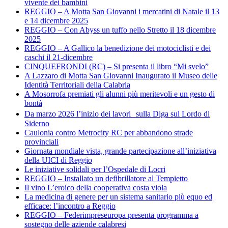
vivente dei bambini
REGGIO – A Motta San Giovanni i mercatini di Natale il 13
e 14 dicembre 2025
REGGIO – Con Abyss un tuffo nello Stretto il 18 dicembre
2025
REGGIO – A Gallico la benedizione dei motociclisti e dei
caschi il 21-dicembre
CINQUEFRONDI (RC) – Si presenta il libro “Mi svelo”
A Lazzaro di Motta San Giovanni Inaugurato il Museo delle
Identità Territoriali della Calabria
A Mosorrofa premiati gli alunni più meritevoli e un gesto di
bontà
Da marzo 2026 l’inizio dei lavori sulla Diga sul Lordo di
Siderno
Caulonia contro Metrocity RC per abbandono strade
provinciali
Giornata mondiale vista, grande partecipazione all’iniziativa
della UICI di Reggio
Le iniziative solidali per l’Ospedale di Locri
REGGIO – Installato un defibrillatore al Tempietto
Il vino L’eroico della cooperativa costa viola
La medicina di genere per un sistema sanitario più equo ed
efficace: l’incontro a Reggio
REGGIO – Federimpreseuropa presenta programma a
sostegno delle aziende calabresi