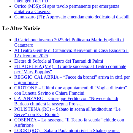
intelligenti del PD
Orrico (M5S): Si apra tavolo permanente per emergenza
abitativa a Cosenza
Cannizzaro (FI): Approvato emendamento dedicato ai disabili
Le Altre Notizie
Il Cartellone inverno 2025 del Politeama Mario Foglietti di
Catanzaro
Al Teatro Gentile di Cittanova: Benvenuti in Casa Esposito il
12 dicembre 2025
Elettra di Sofocle al Teatro dei Taurani di Palmi
FILADELFIA (VV) – Grande successo al Teatro comunale
per “Mary Poppins”
REGGIO CALABRIA – “Facce da bronzi” arriva in città per
il gran finale
CROTONE – Ultimi due appuntamenti di “Voglia di teatro”
con Lunetta Savino e Chiara Francini
CATANZARO – Giuseppe Ferlito con “Novecento” di
Baricco chiuderà la rassegna Pro.s.a.
POLISTENA (RC) – Sabato in scena all’auditorium “Le
Serve” con Eva Robin’s
COSENZA – La rassegna “Il Teatro fa scuola” chiude con
Anfitrione
LOCRI (RC) – Sabato Paolantoni rivisita Shakespeare a