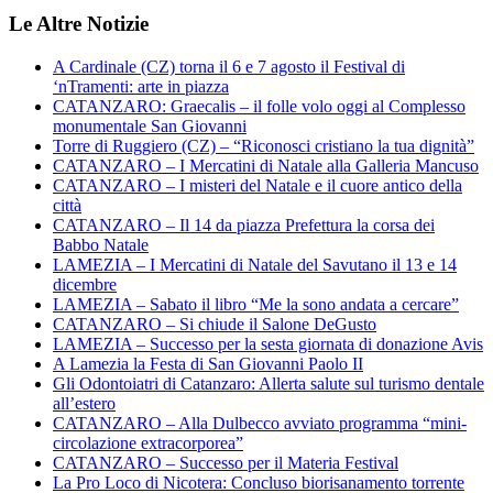
Le Altre Notizie
A Cardinale (CZ) torna il 6 e 7 agosto il Festival di
‘nTramenti: arte in piazza
CATANZARO: Graecalis – il folle volo oggi al Complesso
monumentale San Giovanni
Torre di Ruggiero (CZ) – “Riconosci cristiano la tua dignità”
CATANZARO – I Mercatini di Natale alla Galleria Mancuso
CATANZARO – I misteri del Natale e il cuore antico della
città
CATANZARO – Il 14 da piazza Prefettura la corsa dei
Babbo Natale
LAMEZIA – I Mercatini di Natale del Savutano il 13 e 14
dicembre
LAMEZIA – Sabato il libro “Me la sono andata a cercare”
CATANZARO – Si chiude il Salone DeGusto
LAMEZIA – Successo per la sesta giornata di donazione Avis
A Lamezia la Festa di San Giovanni Paolo II
Gli Odontoiatri di Catanzaro: Allerta salute sul turismo dentale
all’estero
CATANZARO – Alla Dulbecco avviato programma “mini-
circolazione extracorporea”
CATANZARO – Successo per il Materia Festival
La Pro Loco di Nicotera: Concluso biorisanamento torrente