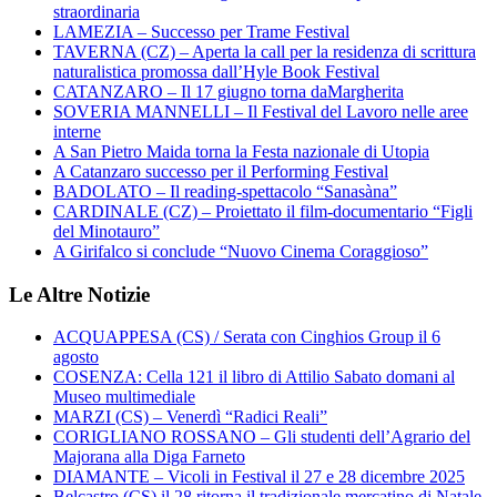
straordinaria
LAMEZIA – Successo per Trame Festival
TAVERNA (CZ) – Aperta la call per la residenza di scrittura
naturalistica promossa dall’Hyle Book Festival
CATANZARO – Il 17 giugno torna daMargherita
SOVERIA MANNELLI – Il Festival del Lavoro nelle aree
interne
A San Pietro Maida torna la Festa nazionale di Utopia
A Catanzaro successo per il Performing Festival
BADOLATO – Il reading-spettacolo “Sanasàna”
CARDINALE (CZ) – Proiettato il film-documentario “Figli
del Minotauro”
A Girifalco si conclude “Nuovo Cinema Coraggioso”
Le Altre Notizie
ACQUAPPESA (CS) / Serata con Cinghios Group il 6
agosto
COSENZA: Cella 121 il libro di Attilio Sabato domani al
Museo multimediale
MARZI (CS) – Venerdì “Radici Reali”
CORIGLIANO ROSSANO – Gli studenti dell’Agrario del
Majorana alla Diga Farneto
DIAMANTE – Vicoli in Festival il 27 e 28 dicembre 2025
Belcastro (CS) il 28 ritorna il tradizionale mercatino di Natale