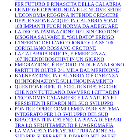
PER FUTURO E RINASCITA DELLA CALABRIA
LE NUOVE OPPORTUNITÀ E LE NUOVE SFIDE
L’ECONOMIA REGGINA INTENDE CRESCERE
DEPURAZIONE ACQUE: IN CALABRIA SONO
188 IMPIANTI FUORI NORMA DA ADEGUARE
LA DECONTAMINAZIONE DEL SIN CROTONE
BISOGNA SALVARE IL “SOLDATO” ERRIGO
L’INFERNO DELL’ARCO JONICO: LA SS 106
CORIGLIANO ROSSANO-CROTONE
LA CALABRIA BRUCIA, È EMERGENZA
107 INCENDI BOSCHIVI IN UN GIORNO
EMIGRAZIONE, È RECORD: IN DUE ANNI SONO
PARTITI IN OLTRE 241 MILA DAL MERIDIONE
BALNEAZIONE, IN CALABRIA C’È CARENZA
DI INFORMAZIONE SULL’INQUINAMENTO
QUESTIONE RIFIUTI, SCELTE STRATEGICHE
CHE NON TUTELANO DAVVERO I CITTADINI
L’ECONOMIA CALABRESE E LA NATURA E I
PERSISTENTI RITARDI NEL SUO SVILUPPO
PONTE E OPERE COMPLEMENTARI: SISTEMA
INTEGRATO PER LO SVILUPPO DEL SUD
BRACCIANTI IN CATENE: LA PIANA DI SIBARI
TRA LO SFRUTTAMENTO E L’AGROMAFIA
LA MANCATA INFRASTRUTTURAZIONE AL
SUD PER SUPERARE IL DIVARIO NEL PAESE