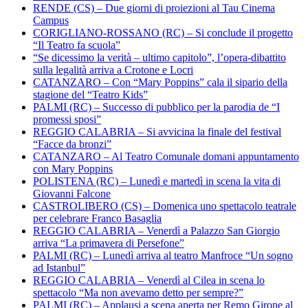
RENDE (CS) – Due giorni di proiezioni al Tau Cinema
Campus
CORIGLIANO-ROSSANO (RC) – Si conclude il progetto
“Il Teatro fa scuola”
“Se dicessimo la verità – ultimo capitolo”, l’opera-dibattito
sulla legalità arriva a Crotone e Locri
CATANZARO – Con “Mary Poppins” cala il sipario della
stagione del “Teatro Kids”
PALMI (RC) – Successo di pubblico per la parodia de “I
promessi sposi”
REGGIO CALABRIA – Si avvicina la finale del festival
“Facce da bronzi”
CATANZARO – Al Teatro Comunale domani appuntamento
con Mary Poppins
POLISTENA (RC) – Lunedì e martedì in scena la vita di
Giovanni Falcone
CASTROLIBERO (CS) – Domenica uno spettacolo teatrale
per celebrare Franco Basaglia
REGGIO CALABRIA – Venerdì a Palazzo San Giorgio
arriva “La primavera di Persefone”
PALMI (RC) – Lunedì arriva al teatro Manfroce “Un sogno
ad Istanbul”
REGGIO CALABRIA – Venerdì al Cilea in scena lo
spettacolo “Ma non avevamo detto per sempre?”
PALMI (RC) – Applausi a scena aperta per Remo Girone al