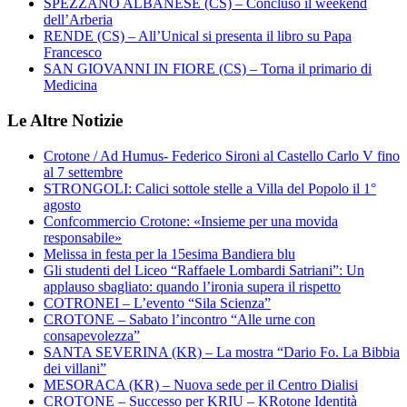
SPEZZANO ALBANESE (CS) – Concluso il weekend
dell’Arberia
RENDE (CS) – All’Unical si presenta il libro su Papa
Francesco
SAN GIOVANNI IN FIORE (CS) – Torna il primario di
Medicina
Le Altre Notizie
Crotone / Ad Humus- Federico Sironi al Castello Carlo V fino
al 7 settembre
STRONGOLI: Calici sottole stelle a Villa del Popolo il 1°
agosto
Confcommercio Crotone: «Insieme per una movida
responsabile»
Melissa in festa per la 15esima Bandiera blu
Gli studenti del Liceo “Raffaele Lombardi Satriani”: Un
applauso sbagliato: quando l’ironia supera il rispetto
COTRONEI – L’evento “Sila Scienza”
CROTONE – Sabato l’incontro “Alle urne con
consapevolezza”
SANTA SEVERINA (KR) – La mostra “Dario Fo. La Bibbia
dei villani”
MESORACA (KR) – Nuova sede per il Centro Dialisi
CROTONE – Successo per KRIU – KRotone Identità