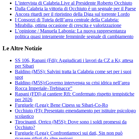
L’intervista di Calabria.Live al Presidente Roberto Occhiuto
Dalla Calabria la vittoria di Occhiuto è un segnale per il Paese
Ancora ritardi per il ripristino della Diga sul torrente Lordo
I Consorzi di Tutela delll’area centrale della Calabria:
Mirabilia, ottima occasione di crescita e valorizzazione
L’opinione / Manuela Labonia: La nuova rappresentanza
politica quasi interamente femminile segnale di cambiamento
Le Altre Notizie
SS 106, Rapani (Fdi): Aggiudicati i lavori da CZ a Kr, attesa
per Sibari
Baldino (M5S): Salvini tratta la Calabria come set per i suoi
spot
Baldino (M5S):Governo intervenga su crisi idrica nell’area
Rocca Imperiale–Trebisacce”
Rapani (FDI) al cantiere Rfi: Confermato rispetto tempistiche
per 2026
Furgiuele (Lega): Bene Cipess su Sibari-Co-Ro
Occhiuto (FI): Presentato emendamento per istituire psicologo
scolastico
Tirocinanti, Orrico (M5S): Dove sono i soldi promessi da
Occhiuto?
Furgiuele (Lega): Confrontiamoci sui dati, Sin non può
ricevere rifiuti da altre regioni