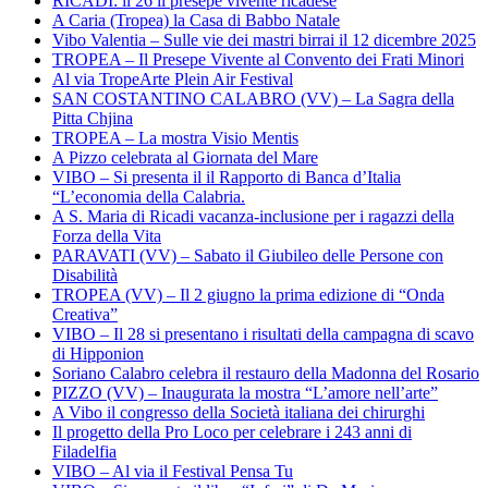
RICADI: il 26 il presepe vivente ricadese
A Caria (Tropea) la Casa di Babbo Natale
Vibo Valentia – Sulle vie dei mastri birrai il 12 dicembre 2025
TROPEA – Il Presepe Vivente al Convento dei Frati Minori
Al via TropeArte Plein Air Festival
SAN COSTANTINO CALABRO (VV) – La Sagra della
Pitta Chjina
TROPEA – La mostra Visio Mentis
A Pizzo celebrata al Giornata del Mare
VIBO – Si presenta il il Rapporto di Banca d’Italia
“L’economia della Calabria.
A S. Maria di Ricadi vacanza-inclusione per i ragazzi della
Forza della Vita
PARAVATI (VV) – Sabato il Giubileo delle Persone con
Disabilità
TROPEA (VV) – Il 2 giugno la prima edizione di “Onda
Creativa”
VIBO – Il 28 si presentano i risultati della campagna di scavo
di Hipponion
Soriano Calabro celebra il restauro della Madonna del Rosario
PIZZO (VV) – Inaugurata la mostra “L’amore nell’arte”
A Vibo il congresso della Società italiana dei chirurghi
Il progetto della Pro Loco per celebrare i 243 anni di
Filadelfia
VIBO – Al via il Festival Pensa Tu