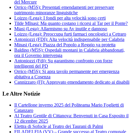
del Mercure
Orrico (M5S): Presentati emendamenti per preservare
patrimonio minoranze linguistiche
Loizzo (Lega): I fondi per alta velocità sono certi
Tilde MInasi: Ma quanto costano i ricorsi al Tar per il Ponte?
Miasi (Lega): Allarmismo su Av inutile e dannoso
Loizzo (Lega): Preoccupa furti farmaci oncologici a Cetraro
Antoniozzi (FDI): Alta velocità indispensabile per Calabria
Minasi (Lega): Piazza del Popolo a Reggio va protetta
Baldino (M5S): Ospedali montani in Calabria abbandonati,
ora il Governo intervenga
Antoniozzi (Fdi): Su garantismo confronto con forze
intelligenti del PD
Orrico (M5S): Si apra tavolo permanente per emergenza
abitativa a Cosenza
Cannizzaro (FI): Approvato emendamento dedicato ai disabili
Le Altre Notizie
Il Cartellone inverno 2025 del Politeama Mario Foglietti di
Catanzaro
Al Teatro Gentile di Cittanova: Benvenuti in Casa Esposito il
12 dicembre 2025
Elettra di Sofocle al Teatro dei Taurani di Palmi
FILADELFIA (VV) – Grande successo al Teatro comunale