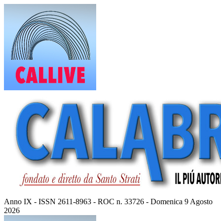
Vai
al
contenuto
Anno IX - ISSN 2611-8963 - ROC n. 33726 - Domenica 9 Agosto
2026