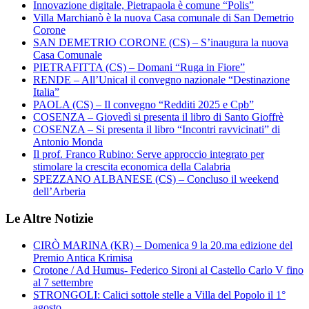
Innovazione digitale, Pietrapaola è comune “Polis”
Villa Marchianò è la nuova Casa comunale di San Demetrio
Corone
SAN DEMETRIO CORONE (CS) – S’inaugura la nuova
Casa Comunale
PIETRAFITTA (CS) – Domani “Ruga in Fiore”
RENDE – All’Unical il convegno nazionale “Destinazione
Italia”
PAOLA (CS) – Il convegno “Redditi 2025 e Cpb”
COSENZA – Giovedì si presenta il libro di Santo Gioffrè
COSENZA – Si presenta il libro “Incontri ravvicinati” di
Antonio Monda
Il prof. Franco Rubino: Serve approccio integrato per
stimolare la crescita economica della Calabria
SPEZZANO ALBANESE (CS) – Concluso il weekend
dell’Arberia
Le Altre Notizie
CIRÒ MARINA (KR) – Domenica 9 la 20.ma edizione del
Premio Antica Krimisa
Crotone / Ad Humus- Federico Sironi al Castello Carlo V fino
al 7 settembre
STRONGOLI: Calici sottole stelle a Villa del Popolo il 1°
agosto