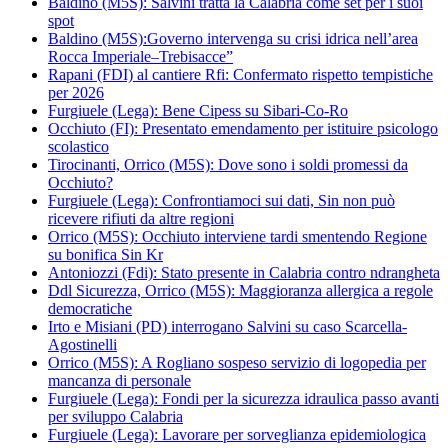
Baldino (M5S): Salvini tratta la Calabria come set per i suoi
spot
Baldino (M5S):Governo intervenga su crisi idrica nell’area
Rocca Imperiale–Trebisacce”
Rapani (FDI) al cantiere Rfi: Confermato rispetto tempistiche
per 2026
Furgiuele (Lega): Bene Cipess su Sibari-Co-Ro
Occhiuto (FI): Presentato emendamento per istituire psicologo
scolastico
Tirocinanti, Orrico (M5S): Dove sono i soldi promessi da
Occhiuto?
Furgiuele (Lega): Confrontiamoci sui dati, Sin non può
ricevere rifiuti da altre regioni
Orrico (M5S): Occhiuto interviene tardi smentendo Regione
su bonifica Sin Kr
Antoniozzi (Fdi): Stato presente in Calabria contro ndrangheta
Ddl Sicurezza, Orrico (M5S): Maggioranza allergica a regole
democratiche
Irto e Misiani (PD) interrogano Salvini su caso Scarcella-
Agostinelli
Orrico (M5S): A Rogliano sospeso servizio di logopedia per
mancanza di personale
Furgiuele (Lega): Fondi per la sicurezza idraulica passo avanti
per sviluppo Calabria
Furgiuele (Lega): Lavorare per sorveglianza epidemiologica