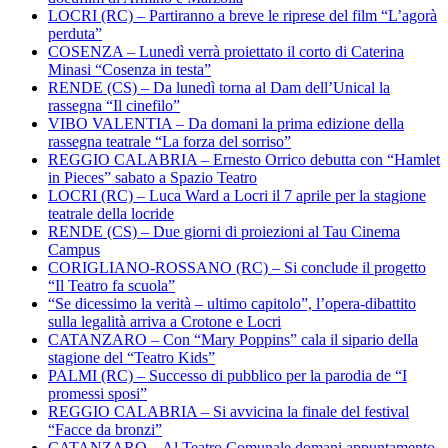
LOCRI (RC) – Partiranno a breve le riprese del film “L’agorà
perduta”
COSENZA – Lunedì verrà proiettato il corto di Caterina
Minasi “Cosenza in testa”
RENDE (CS) – Da lunedì torna al Dam dell’Unical la
rassegna “Il cinefilo”
VIBO VALENTIA – Da domani la prima edizione della
rassegna teatrale “La forza del sorriso”
REGGIO CALABRIA – Ernesto Orrico debutta con “Hamlet
in Pieces” sabato a Spazio Teatro
LOCRI (RC) – Luca Ward a Locri il 7 aprile per la stagione
teatrale della locride
RENDE (CS) – Due giorni di proiezioni al Tau Cinema
Campus
CORIGLIANO-ROSSANO (RC) – Si conclude il progetto
“Il Teatro fa scuola”
“Se dicessimo la verità – ultimo capitolo”, l’opera-dibattito
sulla legalità arriva a Crotone e Locri
CATANZARO – Con “Mary Poppins” cala il sipario della
stagione del “Teatro Kids”
PALMI (RC) – Successo di pubblico per la parodia de “I
promessi sposi”
REGGIO CALABRIA – Si avvicina la finale del festival
“Facce da bronzi”
CATANZARO – Al Teatro Comunale domani appuntamento