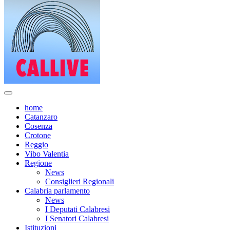
home
Catanzaro
Cosenza
Crotone
Reggio
Vibo Valentia
Regione
News
Consiglieri Regionali
Calabria parlamento
News
I Deputati Calabresi
I Senatori Calabresi
Istituzioni