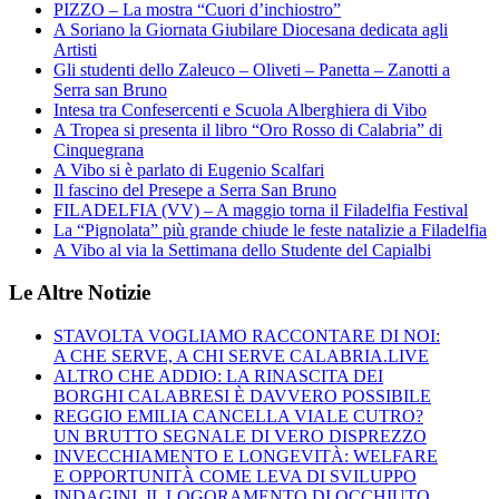
PIZZO – La mostra “Cuori d’inchiostro”
A Soriano la Giornata Giubilare Diocesana dedicata agli
Artisti
Gli studenti dello Zaleuco – Oliveti – Panetta – Zanotti a
Serra san Bruno
Intesa tra Confesercenti e Scuola Alberghiera di Vibo
A Tropea si presenta il libro “Oro Rosso di Calabria” di
Cinquegrana
A Vibo si è parlato di Eugenio Scalfari
Il fascino del Presepe a Serra San Bruno
FILADELFIA (VV) – A maggio torna il Filadelfia Festival
La “Pignolata” più grande chiude le feste natalizie a Filadelfia
A Vibo al via la Settimana dello Studente del Capialbi
Le Altre Notizie
STAVOLTA VOGLIAMO RACCONTARE DI NOI:
A CHE SERVE, A CHI SERVE CALABRIA.LIVE
ALTRO CHE ADDIO: LA RINASCITA DEI
BORGHI CALABRESI È DAVVERO POSSIBILE
REGGIO EMILIA CANCELLA VIALE CUTRO?
UN BRUTTO SEGNALE DI VERO DISPREZZO
INVECCHIAMENTO E LONGEVITÀ: WELFARE
E OPPORTUNITÀ COME LEVA DI SVILUPPO
INDAGINI, IL LOGORAMENTO DI OCCHIUTO