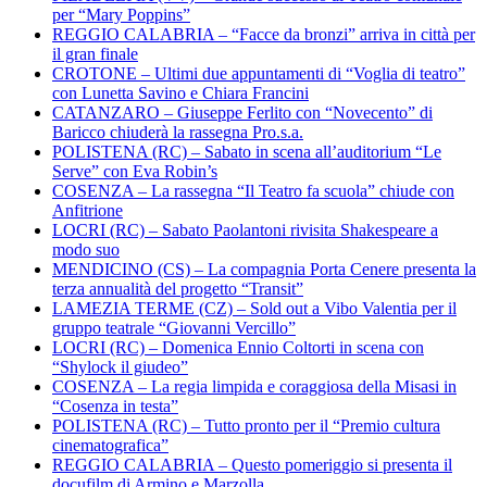
per “Mary Poppins”
REGGIO CALABRIA – “Facce da bronzi” arriva in città per
il gran finale
CROTONE – Ultimi due appuntamenti di “Voglia di teatro”
con Lunetta Savino e Chiara Francini
CATANZARO – Giuseppe Ferlito con “Novecento” di
Baricco chiuderà la rassegna Pro.s.a.
POLISTENA (RC) – Sabato in scena all’auditorium “Le
Serve” con Eva Robin’s
COSENZA – La rassegna “Il Teatro fa scuola” chiude con
Anfitrione
LOCRI (RC) – Sabato Paolantoni rivisita Shakespeare a
modo suo
MENDICINO (CS) – La compagnia Porta Cenere presenta la
terza annualità del progetto “Transit”
LAMEZIA TERME (CZ) – Sold out a Vibo Valentia per il
gruppo teatrale “Giovanni Vercillo”
LOCRI (RC) – Domenica Ennio Coltorti in scena con
“Shylock il giudeo”
COSENZA – La regia limpida e coraggiosa della Misasi in
“Cosenza in testa”
POLISTENA (RC) – Tutto pronto per il “Premio cultura
cinematografica”
REGGIO CALABRIA – Questo pomeriggio si presenta il
docufilm di Armino e Marzolla