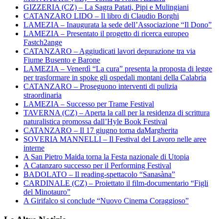
GIZZERIA (CZ) – La Sagra Patati, Pipi e Mulingiani
CATANZARO LIDO – Il libro di Claudio Borghi
LAMEZIA – Inaugurata la sede dell’Associazione “Il Dono”
LAMEZIA – Presentato il progetto di ricerca europeo
Fastch2ange
CATANZARO – Aggiudicati lavori depurazione tra via
Fiume Busento e Barone
LAMEZIA – Venerdì “La cura” presenta la proposta di legge
per trasformare in spoke gli ospedali montani della Calabria
CATANZARO – Proseguono interventi di pulizia
straordinaria
LAMEZIA – Successo per Trame Festival
TAVERNA (CZ) – Aperta la call per la residenza di scrittura
naturalistica promossa dall’Hyle Book Festival
CATANZARO – Il 17 giugno torna daMargherita
SOVERIA MANNELLI – Il Festival del Lavoro nelle aree
interne
A San Pietro Maida torna la Festa nazionale di Utopia
A Catanzaro successo per il Performing Festival
BADOLATO – Il reading-spettacolo “Sanasàna”
CARDINALE (CZ) – Proiettato il film-documentario “Figli
del Minotauro”
A Girifalco si conclude “Nuovo Cinema Coraggioso”