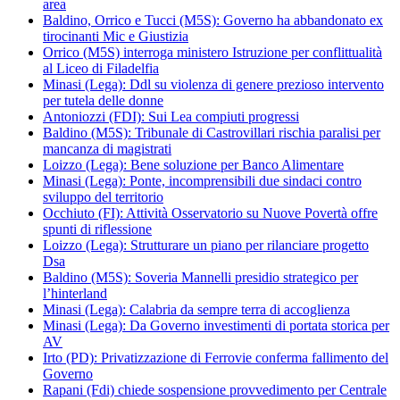
area
Baldino, Orrico e Tucci (M5S): Governo ha abbandonato ex
tirocinanti Mic e Giustizia
Orrico (M5S) interroga ministero Istruzione per conflittualità
al Liceo di Filadelfia
Minasi (Lega): Ddl su violenza di genere prezioso intervento
per tutela delle donne
Antoniozzi (FDI): Sui Lea compiuti progressi
Baldino (M5S): Tribunale di Castrovillari rischia paralisi per
mancanza di magistrati
Loizzo (Lega): Bene soluzione per Banco Alimentare
Minasi (Lega): Ponte, incomprensibili due sindaci contro
sviluppo del territorio
Occhiuto (FI): Attività Osservatorio su Nuove Povertà offre
spunti di riflessione
Loizzo (Lega): Strutturare un piano per rilanciare progetto
Dsa
Baldino (M5S): Soveria Mannelli presidio strategico per
l’hinterland
Minasi (Lega): Calabria da sempre terra di accoglienza
Minasi (Lega): Da Governo investimenti di portata storica per
AV
Irto (PD): Privatizzazione di Ferrovie conferma fallimento del
Governo
Rapani (Fdi) chiede sospensione provvedimento per Centrale