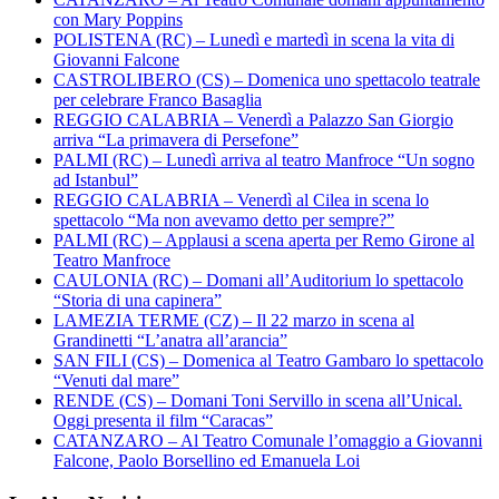
con Mary Poppins
POLISTENA (RC) – Lunedì e martedì in scena la vita di
Giovanni Falcone
CASTROLIBERO (CS) – Domenica uno spettacolo teatrale
per celebrare Franco Basaglia
REGGIO CALABRIA – Venerdì a Palazzo San Giorgio
arriva “La primavera di Persefone”
PALMI (RC) – Lunedì arriva al teatro Manfroce “Un sogno
ad Istanbul”
REGGIO CALABRIA – Venerdì al Cilea in scena lo
spettacolo “Ma non avevamo detto per sempre?”
PALMI (RC) – Applausi a scena aperta per Remo Girone al
Teatro Manfroce
CAULONIA (RC) – Domani all’Auditorium lo spettacolo
“Storia di una capinera”
LAMEZIA TERME (CZ) – Il 22 marzo in scena al
Grandinetti “L’anatra all’arancia”
SAN FILI (CS) – Domenica al Teatro Gambaro lo spettacolo
“Venuti dal mare”
RENDE (CS) – Domani Toni Servillo in scena all’Unical.
Oggi presenta il film “Caracas”
CATANZARO – Al Teatro Comunale l’omaggio a Giovanni
Falcone, Paolo Borsellino ed Emanuela Loi