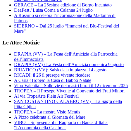
GERACE – La 25esima edizione di Borgo Incantato
DeaFest / Luisa Corna a Calanna 24 luglio
A Rosarno si celebra l’incoronazione della Madonna di
Patmos
SIDERNO – Dal 25 luglio “Immersi nel Blu-Festival del
Mare”
Le Altre Notizie
DRAPIA (VV) – La Festa dell’Amicizia alla Parrocchia
dell’Immacolata
DRAPIA (VV) / La Festa dell’Amicizia domenica 9 agosto
BRIATICO (VV): Salsicciata in piazza il 4 agosto
RICADI: il 26 il presepe vivente ricadese
A Caria (Tropea) la Casa di Babbo Natale
Vibo Valentia – Sulle vie dei mastri birrai il 12 dicembre 2025
TROPEA – Il Presepe Vivente al Convento dei Frati Minori
Al via TropeArte Plein Air Festival
SAN COSTANTINO CALABRO (VV) – La Sagra della
Pitta Chjina
TROPEA – La mostra Visio Mentis
A Pizzo celebrata al Giornata del Mare
VIBO – Si presenta il il Rapporto di Banca d’Italia
“L’economia della Calabria.