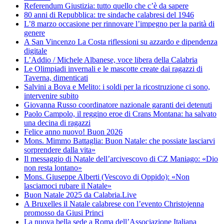
Referendum Giustizia: tutto quello che c’è da sapere
80 anni di Repubblica: tre sindache calabresi del 1946
L’8 marzo occasione per rinnovare l’impegno per la parità di
genere
A San Vincenzo La Costa riflessioni su azzardo e dipendenza
digitale
L’Addio / Michele Albanese, voce libera della Calabria
Le Olimpiadi invernali e le mascotte create dai ragazzi di
Taverna, dimenticati
Salvini a Bova e Melito: i soldi per la ricostruzione ci sono,
intervenire subito
Giovanna Russo coordinatore nazionale garanti dei detenuti
Paolo Campolo, il reggino eroe di Crans Montana: ha salvato
una decina di ragazzi
Felice anno nuovo! Buon 2026
Mons. Mimmo Battaglia: Buon Natale: che possiate lasciarvi
sorprendere dalla vita»
Il messaggio di Natale dell’arcivescovo di CZ Maniago: «Dio
non resta lontano»
Mons. Giuseppe Alberti (Vescovo di Oppido): «Non
lasciamoci rubare il Natale»
Buon Natale 2025 da Calabria.Live
A Bruxelles il Natale calabrese con l’evento Christojenna
promosso da Giusi Princi
La nuova bella sede a Roma dell’Associazione Italiana