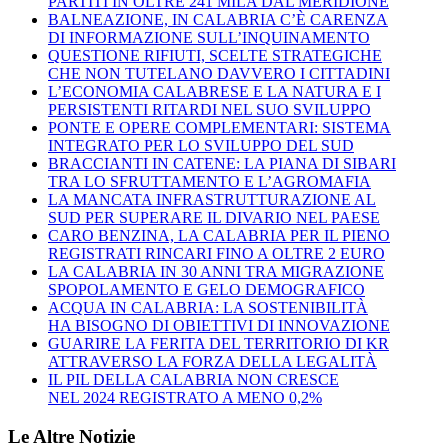
PARTITI IN OLTRE 241 MILA DAL MERIDIONE
BALNEAZIONE, IN CALABRIA C’È CARENZA
DI INFORMAZIONE SULL’INQUINAMENTO
QUESTIONE RIFIUTI, SCELTE STRATEGICHE
CHE NON TUTELANO DAVVERO I CITTADINI
L’ECONOMIA CALABRESE E LA NATURA E I
PERSISTENTI RITARDI NEL SUO SVILUPPO
PONTE E OPERE COMPLEMENTARI: SISTEMA
INTEGRATO PER LO SVILUPPO DEL SUD
BRACCIANTI IN CATENE: LA PIANA DI SIBARI
TRA LO SFRUTTAMENTO E L’AGROMAFIA
LA MANCATA INFRASTRUTTURAZIONE AL
SUD PER SUPERARE IL DIVARIO NEL PAESE
CARO BENZINA, LA CALABRIA PER IL PIENO
REGISTRATI RINCARI FINO A OLTRE 2 EURO
LA CALABRIA IN 30 ANNI TRA MIGRAZIONE
SPOPOLAMENTO E GELO DEMOGRAFICO
ACQUA IN CALABRIA: LA SOSTENIBILITÀ
HA BISOGNO DI OBIETTIVI DI INNOVAZIONE
GUARIRE LA FERITA DEL TERRITORIO DI KR
ATTRAVERSO LA FORZA DELLA LEGALITÀ
IL PIL DELLA CALABRIA NON CRESCE
NEL 2024 REGISTRATO A MENO 0,2%
Le Altre Notizie