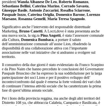
presidenti
Wanda Albanese De Leo
,
Roberto Romanzo
,
Sebastiano Bellini
,
Caterina Marino
,
Corrado Savasta
,
Giuseppe Basile
,
Antonio Zuccarini
,
Rosalba Sciarrone
,
Pasquale Iozzo
,
Caterina Origlia
,
Domenico Barone
,
Lorenzo
Maesano
,
Rosanna Gemelli
,
Maria Teresa Spagnolo
.
Significativo anche l’intervento del responsabile distrettuale
Marketing,
Bruno Canetti
. A Locri,dove è stata presentata anche
una nuova socia, la sig.ra
Pina Angotti
, è stata l’assessore comunale
alla Cultura,
Domenica Bumbaca
, a portare il saluto
dell’amministrazione comunale all’assise Lion, ribadendo la
disponibilità di una collaborazione attiva con l’importante
associazione nelle vari iniziative che si andranno a svolgere sul
territorio.
Il consuntivo della due giorni è stato evidenziato da Franco Scarpino
e da Pino Naim che hanno preceduto le conclusioni del Governatore
Pasquale Bruscino che ha espresso la sua soddisfazione per la larga
partecipazione dei soci Lions e per il positivo sviluppo dell’
incontro/confronto dal quale è emersa la forte volontà dei vari club
di continuare l’intensa attività sociale che ha caratterizzato la prima
fase di quest’ultima annata sociale.
Per i lions della provincia reggina, ma anche degli altri territori del
Distretto 108 ya, che abbraccia Calabria, Campania e Basilicata, è