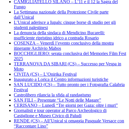
CAMIGLIATELLO SILANO – L’11 e il 12 la Sagra del
Fungo
La Settimana nazionale della Protezione Civile parte
dall’Unical
L’Unical aderisce a Iupals: cinque borse di studio per gli
studenti palestinesi
La denuncia della sindaca di Mendicino Bucarelli:
nsufficiente ripristino idrico a contrada Rosario
COSENZA – Venerdì l’evento conclusivo della mostra
itinerante Archivio Mabos
BOCCHIGLIERO: serata conclusiva del Memories Film Fest
2025
TERRANOVA DA SIBARI (CS) – Successo per Vespa in
Moto
CIVITA (CS) – L’Onirika Festival
Inaugurato a Lorica il Centro informazioni turistiche
SAN LUCIDO (CS) – Tutto pronto per i Fotografia Calabria
Festival
Castrolibero rilancia la sfida al randagismo
SAN FILI – Presentate “Le Notti delle Magare”
CERISANO – Lunedì “Tre giorni per Gaza: oltre i muri”
Giornalisti e tour operator al Parco Archeologico di
Castiglione e Museo Civico di Paludi
RENDE (CS) – All’Unical si omaggia Pasquale Versace con
“Raccontare Lino”