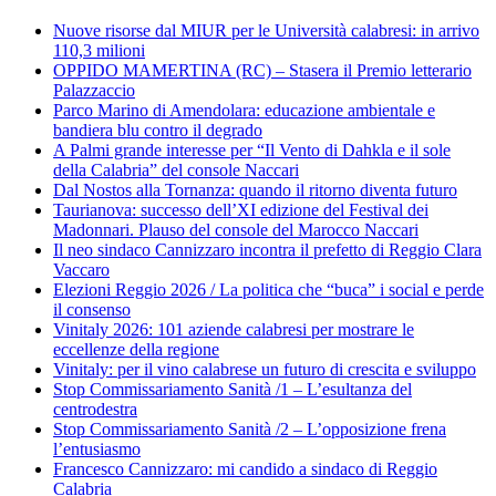
Nuove risorse dal MIUR per le Università calabresi: in arrivo
110,3 milioni
OPPIDO MAMERTINA (RC) – Stasera il Premio letterario
Palazzaccio
Parco Marino di Amendolara: educazione ambientale e
bandiera blu contro il degrado
A Palmi grande interesse per “Il Vento di Dahkla e il sole
della Calabria” del console Naccari
Dal Nostos alla Tornanza: quando il ritorno diventa futuro
Taurianova: successo dell’XI edizione del Festival dei
Madonnari. Plauso del console del Marocco Naccari
Il neo sindaco Cannizzaro incontra il prefetto di Reggio Clara
Vaccaro
Elezioni Reggio 2026 / La politica che “buca” i social e perde
il consenso
Vinitaly 2026: 101 aziende calabresi per mostrare le
eccellenze della regione
Vinitaly: per il vino calabrese un futuro di crescita e sviluppo
Stop Commissariamento Sanità /1 – L’esultanza del
centrodestra
Stop Commissariamento Sanità /2 – L’opposizione frena
l’entusiasmo
Francesco Cannizzaro: mi candido a sindaco di Reggio
Calabria