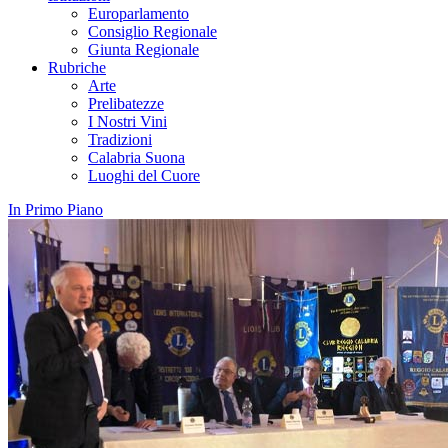
Europarlamento
Consiglio Regionale
Giunta Regionale
Rubriche
Arte
Prelibatezze
I Nostri Vini
Tradizioni
Calabria Suona
Luoghi del Cuore
In Primo Piano