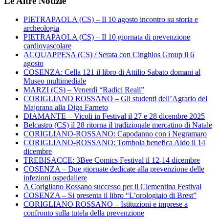
Le Altre Notizie
PIETRAPAOLA (CS) – Il 10 agosto incontro su storia e
archeologia
PIETRAPAOLA (CS) – Il 10 giornata di prevenzione
cardiovascolare
ACQUAPPESA (CS) / Serata con Cinghios Group il 6
agosto
COSENZA: Cella 121 il libro di Attilio Sabato domani al
Museo multimediale
MARZI (CS) – Venerdì “Radici Reali”
CORIGLIANO ROSSANO – Gli studenti dell’Agrario del
Majorana alla Diga Farneto
DIAMANTE – Vicoli in Festival il 27 e 28 dicembre 2025
Belcastro (CS) il 28 ritorna il tradizionale mercatino di Natale
CORIGLIANO-ROSSANO: Capodanno con i Negramaro
CORIGLIANO-ROSSANO: Tombola benefica Aido il 14
dicembre
TREBISACCE: 3Bee Comics Festival il 12-14 dicembre
COSENZA – Due giornate dedicate alla prevenzione delle
infezioni ospedaliere
A Corigliano Rossano successo per il Clementina Festival
COSENZA – Si presenta il libro “L’orologiaio di Brest”
CORIGLIANO ROSSANO – Istituzioni e imprese a
confronto sulla tutela della prevenzione