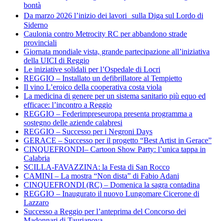
bontà
Da marzo 2026 l’inizio dei lavori sulla Diga sul Lordo di
Siderno
Caulonia contro Metrocity RC per abbandono strade
provinciali
Giornata mondiale vista, grande partecipazione all’iniziativa
della UICI di Reggio
Le iniziative solidali per l’Ospedale di Locri
REGGIO – Installato un defibrillatore al Tempietto
Il vino L’eroico della cooperativa costa viola
La medicina di genere per un sistema sanitario più equo ed
efficace: l’incontro a Reggio
REGGIO – Federimpreseuropa presenta programma a
sostegno delle aziende calabresi
REGGIO – Successo per i Negroni Days
GERACE – Successo per il progetto “Best Artist in Gerace”
CINQUEFRONDI– Cartoon Show Party: l’unica tappa in
Calabria
SCILLA-FAVAZZINA: la Festa di San Rocco
CAMINI – La mostra “Non dista” di Fabio Adani
CINQUEFRONDI (RC) – Domenica la sagra contadina
REGGIO – Inaugurato il nuovo Lungomare Cicerone di
Lazzaro
Successo a Reggio per l’anteprima del Concorso dei
Madonnari di Taurianova.