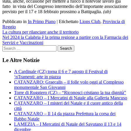
stata, anche, occasione per mettere a fuoco il notevole lavoro già
fatto in vista del Congresso intermedio dell’importante associazione
previsto per il 17 e 18 febbraio prossimo a Battipaglia.
(ab)
Pubblicato in
In Primo Piano
|
Etichettato
Lions Club
,
Provincia di
Reggio
Navigazione
La cultura per rilanciare anche il territorio
Nel 2024 la Calabria è la prima regione a partire con la Farmacia dei
articoli
Servizi e Vaccinazioni
Le Altre Notizie
A Cardinale (CZ) torna il 6 e 7 agosto il Festival di
‘nTramenti: arte in piazza
CATANZARO: Graecalis – il folle volo oggi al Complesso
monumentale San Giovanni
Torre di Ruggiero (CZ) – “Riconosci cristiano la tua dignità”
CATANZARO – I Mercatini di Natale alla Galleria Mancuso
CATANZARO – I misteri del Natale e il cuore antico della
città
CATANZARO – Il 14 da piazza Prefettura la corsa dei
Babbo Natale
LAMEZIA – I Mercatini di Natale del Savutano il 13 e 14
dicembre