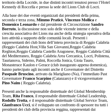
territorio della Locride, in due distinti incontri tenutosi presso l’Hotel
Kennedy di Roccella e presso la sede del Lions Club di Locri.
Alla base dei due eventi organizzati dai presidenti della prima,
seconda e terza zona,
Mimmo Praticò
,
Vincenzo Mollica
e
Domenico Leonardo
e dal presidente di Circoscrizione
Sandro
Borruto
, la discussione non solo delle vicende interne e della
crescita associativa dei Lions ma anche della strategia operativa della
loro attività a supporto delle comunità locali. Presenti i
rappresentanti dei club lions dell’intera provincia di Reggio Calabria
(Reggio Calabria Host,Villa San Giovanni,Reggio Calabria
Reghion,Reggio Calabria Castello Aragonese, Reggio Calabria Città
del Mediterraneo, Reggio Calabria Area Grecanica, Locri, Polistena,
Taurianova, Siderno, Palmi, Roccella Jonica, Gioia Tauro,
Monasterace Kaulon e Gerace (club inaugurato appena domenica),
hanno partecipato agli incontri anche il Governatore del Distretto
Pasquale Bruscino
, arrivato da Marigliano (Na), l’immediato Past
Governatore
Franco Scarpino
(Catanzaro) e il vicegovernatore
Pino Naim
( Reggio Calabria).
Presenti anche la responsabile distrettuale del Global Membership
Team,
Rita Franco
, il responsabile distrettuale Global Leadership,
Rodolfo Trotta
, e il responsabile distrettuale Global Service Team,
Gianfranco Ucci
, si è sviluppato un confronto di spessore tra tutti i
presidenti dei club della provincia reggina, rappresentati dai