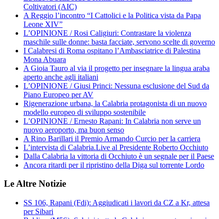
Coltivatori (AIC)
A Reggio l’incontro “I Cattolici e la Politica vista da Papa
Leone XIV”
L’OPINIONE / Rosi Caligiuri: Contrastare la violenza
maschile sulle donne: basta facciate, servono scelte di governo
I Calabresi di Roma ospitano l’Ambasciatrice di Palestina
Mona Abuara
A Gioia Tauro al via il progetto per insegnare la lingua araba
aperto anche agli italiani
L’OPINIONE / Giusi Princi: Nessuna esclusione del Sud da
Piano Europeo per AV
Rigenerazione urbana, la Calabria protagonista di un nuovo
modello europeo di sviluppo sostenibile
L’OPINIONE / Ernesto Rapani: In Calabria non serve un
nuovo aeroporto, ma buon senso
A Rino Barillari il Premio Armando Curcio per la carriera
L’intervista di Calabria.Live al Presidente Roberto Occhiuto
Dalla Calabria la vittoria di Occhiuto è un segnale per il Paese
Ancora ritardi per il ripristino della Diga sul torrente Lordo
Le Altre Notizie
SS 106, Rapani (Fdi): Aggiudicati i lavori da CZ a Kr, attesa
per Sibari