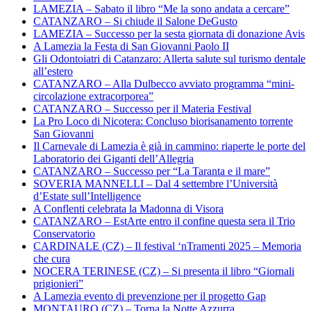
LAMEZIA – Sabato il libro “Me la sono andata a cercare”
CATANZARO – Si chiude il Salone DeGusto
LAMEZIA – Successo per la sesta giornata di donazione Avis
A Lamezia la Festa di San Giovanni Paolo II
Gli Odontoiatri di Catanzaro: Allerta salute sul turismo dentale
all’estero
CATANZARO – Alla Dulbecco avviato programma “mini-
circolazione extracorporea”
CATANZARO – Successo per il Materia Festival
La Pro Loco di Nicotera: Concluso biorisanamento torrente
San Giovanni
Il Carnevale di Lamezia è già in cammino: riaperte le porte del
Laboratorio dei Giganti dell’Allegria
CATANZARO – Successo per “La Taranta e il mare”
SOVERIA MANNELLI – Dal 4 settembre l’Università
d’Estate sull’Intelligence
A Conflenti celebrata la Madonna di Visora
CATANZARO – EstArte entro il confine questa sera il Trio
Conservatorio
CARDINALE (CZ) – Il festival ‘nTramenti 2025 – Memoria
che cura
NOCERA TERINESE (CZ) – Si presenta il libro “Giornali
prigionieri”
A Lamezia evento di prevenzione per il progetto Gap
MONTAURO (CZ) – Torna la Notte Azzurra