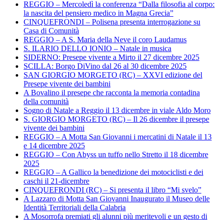
REGGIO – Mercoledì la conferenza “Dalla filosofia al corpo:
la nascita del pensiero medico in Magna Grecia”
CINQUEFRONDI – Polisena presenta interrogazione su
Casa di Comunità
REGGIO – A S. Maria della Neve il coro Laudamus
S. ILARIO DELLO IONIO – Natale in musica
SIDERNO: Presepe vivente a Mirto il 27 dicembre 2025
SCILLA: Borgo DiVino dal 26 al 30 dicembre 2025
SAN GIORGIO MORGETO (RC) – XXVI edizione del
Presepe vivente dei bambini
A Bovalino il presepe che racconta la memoria contadina
della comunità
Sogno di Natale a Reggio il 13 dicembre in viale Aldo Moro
S. GIORGIO MORGETO (RC) – Il 26 dicembre il presepe
vivente dei bambini
REGGIO – A Motta San Giovanni i mercatini di Natale il 13
e 14 dicembre 2025
REGGIO – Con Abyss un tuffo nello Stretto il 18 dicembre
2025
REGGIO – A Gallico la benedizione dei motociclisti e dei
caschi il 21-dicembre
CINQUEFRONDI (RC) – Si presenta il libro “Mi svelo”
A Lazzaro di Motta San Giovanni Inaugurato il Museo delle
Identità Territoriali della Calabria
A Mosorrofa premiati gli alunni più meritevoli e un gesto di