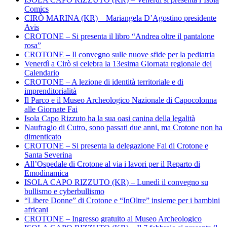
Comics
CIRÒ MARINA (KR) – Mariangela D’Agostino presidente
Avis
CROTONE – Si presenta il libro “Andrea oltre il pantalone
rosa”
CROTONE – Il convegno sulle nuove sfide per la pediatria
Venerdì a Cirò si celebra la 13esima Giornata regionale del
Calendario
CROTONE – A lezione di identità territoriale e di
imprenditorialità
Il Parco e il Museo Archeologico Nazionale di Capocolonna
alle Giornate Fai
Isola Capo Rizzuto ha la sua oasi canina della legalità
Naufragio di Cutro, sono passati due anni, ma Crotone non ha
dimenticato
CROTONE – Si presenta la delegazione Fai di Crotone e
Santa Severina
All’Ospedale di Crotone al via i lavori per il Reparto di
Emodinamica
ISOLA CAPO RIZZUTO (KR) – Lunedì il convegno su
bullismo e cyberbullismo
“Libere Donne” di Crotone e “InOltre” insieme per i bambini
africani
CROTONE – Ingresso gratuito al Museo Archeologico