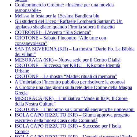
Confcommercio Crotone: «Insieme per una movida
responsabile»
Melissa in festa per la 15esima Bandiera blu
Gli studenti del Liceo “Raffaele Lombardi Satriani”: Un
applauso sbagliato: quando l’ironia supera il rispetto
COTRONEI – L’evento “Sila Scienza”
CROTONE – Sabato l’incontro “Alle urne con
consapevolezza”
SANTA SEVERINA (KR) – La mostra “Dario Fo. La Bibbia
dei villani”
MESORACA (KR) – Nuova sede per il Centro Dialisi
CROTONE – Successo per KRIU – KRotone Identità
Urbane
CROTONE – La mostra “Madre: rituali di memoria”
A Umbriatico l’incontro pubblico per risolvere la zoonosi
A Crotone una due giorni sulla rete delle Donne della Magna
Grecia
MESORACA (KR) – L’iniziativa “Made in Italy: Il Cuore
della Nostra Cultura”
CROTONE – L’incontro su Comunità energetiche rinnovabili
ISOLA CAPO RIZZUTO (KR) – Giunta approva progetto
esecutivo della nuova Casa della Comunità
ISOLA CAPO RIZZUTO (KR) – Successo per l’Isola
Comics
ISOLA CAPO RIZZUTO (KR) – Venerdì si presenta l’Isola