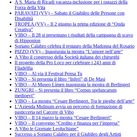
A S. Maria di Ricadi vacanza-inclusione per i ragazzi della
Forza della Vita
PARAVATI (VV) – Sabato il Giubileo delle Persone con
Disabilità
TROPEA (VV) – Il 2 giugno la prima edizione di “Onda
Creativa”
VIBO – Il 28 si presentano i risultati della campagna di scavo
di Hipponion
Soriano Calabro celebra il restauro della Madonna del Rosario
PIZZO (VV) – Inaugurata la mostra “L’amore nell’arte”
A Vibo il congresso della Società italiana dei chirurghi
Il progetto della Pro Loco per celebrare i 243 anni di
Filadelfia
VIBO – Al via il Festival Pensa Tu
VIBO – Si presenta il libro “Inferi” di De Masi
VIBO – Al Museo Lìmen inaugurata la mostra di Berlingeri
ZUNGRI – Si presenta il libro “Corpus speluncarum
medioevi”
VIBO – La mostra “Cesare Berlingeri. Tra le pieghe dell’arte”
L’Azienda Mulinum avvia un percorso di formazione di
pasticceria nel Carcere di Vibo
VIBO – Il 14 marzo la mostra “Cesare Berlingeri”
VIBO – Il convegno “Credito e finanza per l’impresa”
A Vibo le Giornate Leoluchiane”
Successo a Soriano Calabro per il Giubileo degli Artisti