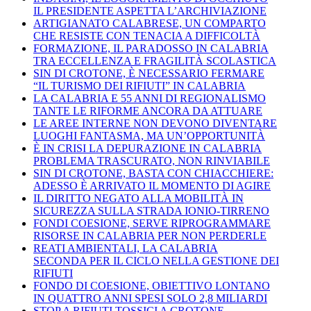
IL PRESIDENTE ASPETTA L’ARCHIVIAZIONE
ARTIGIANATO CALABRESE, UN COMPARTO
CHE RESISTE CON TENACIA A DIFFICOLTÀ
FORMAZIONE, IL PARADOSSO IN CALABRIA
TRA ECCELLENZA E FRAGILITÀ SCOLASTICA
SIN DI CROTONE, È NECESSARIO FERMARE
“IL TURISMO DEI RIFIUTI” IN CALABRIA
LA CALABRIA E 55 ANNI DI REGIONALISMO
TANTE LE RIFORME ANCORA DA ATTUARE
LE AREE INTERNE NON DEVONO DIVENTARE
LUOGHI FANTASMA, MA UN’OPPORTUNITÀ
È IN CRISI LA DEPURAZIONE IN CALABRIA
PROBLEMA TRASCURATO, NON RINVIABILE
SIN DI CROTONE, BASTA CON CHIACCHIERE:
ADESSO È ARRIVATO IL MOMENTO DI AGIRE
IL DIRITTO NEGATO ALLA MOBILITÀ IN
SICUREZZA SULLA STRADA IONIO-TIRRENO
FONDI COESIONE, SERVE RIPROGRAMMARE
RISORSE IN CALABRIA PER NON PERDERLE
REATI AMBIENTALI, LA CALABRIA
SECONDA PER IL CICLO NELLA GESTIONE DEI
RIFIUTI
FONDO DI COESIONE, OBIETTIVO LONTANO
IN QUATTRO ANNI SPESI SOLO 2,8 MILIARDI
STOP A RIFIUTI TOSSICI A CROTONE