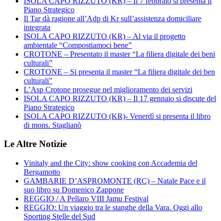
ISOLA CAPO RIZZUTO (KR) – Il 7 febbraio si presenta il
Piano Strategico
Il Tar dà ragione all’Adp di Kr sull’assistenza domiciliare
integrata
ISOLA CAPO RIZZUTO (KR) – Al via il progetto
ambientale “Compostiamoci bene”
CROTONE – Presentato il master “La filiera digitale dei beni
culturali”
CROTONE – Si presenta il master “La filiera digitale dei ben
culturali”
L’Asp Crotone prosegue nel miglioramento dei servizi
ISOLA CAPO RIZZUTO (KR) – Il 17 gennaio si discute del
Piano Strategico
ISOLA CAPO RIZZUTO (KR)- Venerdì si presenta il libro
di mons. Staglianò
Le Altre Notizie
Vinitaly and the City: show cooking con Accademia del
Bergamotto
GAMBARIE D’ASPROMONTE (RC) – Natale Pace e il
suo libro su Domenico Zappone
REGGIO / A Pellaro VIII Jamu Festival
REGGIO: Un viaggio tra le stanghe della Vara. Oggi allo
Sporting Stelle del Sud