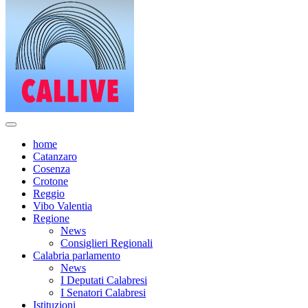
home
Catanzaro
Cosenza
Crotone
Reggio
Vibo Valentia
Regione
News
Consiglieri Regionali
Calabria parlamento
News
I Deputati Calabresi
I Senatori Calabresi
Istituzioni