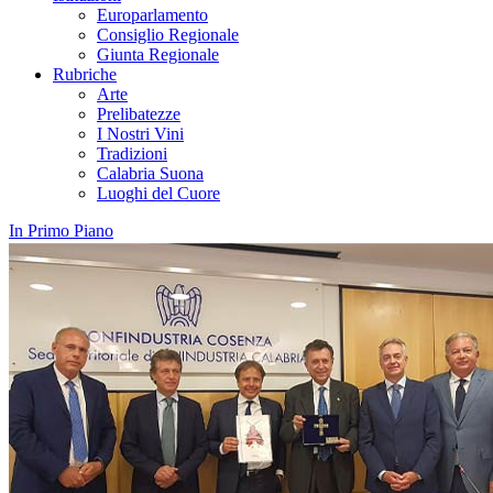
Europarlamento
Consiglio Regionale
Giunta Regionale
Rubriche
Arte
Prelibatezze
I Nostri Vini
Tradizioni
Calabria Suona
Luoghi del Cuore
In Primo Piano