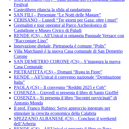
Festival
Castrolibero rilancia la sfida al randagismo
SAN FILI – Presentate “Le Notti delle Magare”
CERISANO – Lunedì “Tre giorni per Gaza: oltre i muri”
Giornalisti e tour operator al Parco Archeologico di
Castiglione e Museo Civico di Paludi
RENDE (CS) – All’Unical si omaggia Pasquale Versace con
“Raccontare Lino”
Innovazione digitale, Pietrapaola è comune “Polis”
Villa Marchianò è la nuova Casa comunale di San Demetrio
Corone
SAN DEMETRIO CORONE (CS) – S’inaugura la nuova
Casa Comunale
PIETRAFITTA (CS) – Domani “Ruga in Fiore”
RENDE – All’Unical il convegno nazionale “Destinazione
Italia”
PAOLA (CS) – Il convegno “Redditi 2025 e Cpb”
COSENZA – Giovedì si presenta il libro di Santo Gioffrè
COSENZA – Si presenta il libro “Incontri ravvicinati” di
Antonio Monda
Il prof. Franco Rubino: Serve approccio integrato per
stimolare la crescita economica della Calabria
SPEZZANO ALBANESE (CS) – Concluso il weekend
dell’Arberia
RENDE (CS) – All’Unical si presenta il libro su Papa