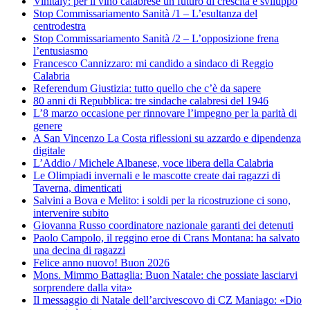
Vinitaly: per il vino calabrese un futuro di crescita e sviluppo
Stop Commissariamento Sanità /1 – L’esultanza del
centrodestra
Stop Commissariamento Sanità /2 – L’opposizione frena
l’entusiasmo
Francesco Cannizzaro: mi candido a sindaco di Reggio
Calabria
Referendum Giustizia: tutto quello che c’è da sapere
80 anni di Repubblica: tre sindache calabresi del 1946
L’8 marzo occasione per rinnovare l’impegno per la parità di
genere
A San Vincenzo La Costa riflessioni su azzardo e dipendenza
digitale
L’Addio / Michele Albanese, voce libera della Calabria
Le Olimpiadi invernali e le mascotte create dai ragazzi di
Taverna, dimenticati
Salvini a Bova e Melito: i soldi per la ricostruzione ci sono,
intervenire subito
Giovanna Russo coordinatore nazionale garanti dei detenuti
Paolo Campolo, il reggino eroe di Crans Montana: ha salvato
una decina di ragazzi
Felice anno nuovo! Buon 2026
Mons. Mimmo Battaglia: Buon Natale: che possiate lasciarvi
sorprendere dalla vita»
Il messaggio di Natale dell’arcivescovo di CZ Maniago: «Dio