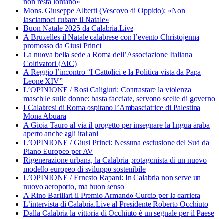
non resta lontano»
Mons. Giuseppe Alberti (Vescovo di Oppido): «Non
lasciamoci rubare il Natale»
Buon Natale 2025 da Calabria.Live
A Bruxelles il Natale calabrese con l’evento Christojenna
promosso da Giusi Princi
La nuova bella sede a Roma dell’Associazione Italiana
Coltivatori (AIC)
A Reggio l’incontro “I Cattolici e la Politica vista da Papa
Leone XIV”
L’OPINIONE / Rosi Caligiuri: Contrastare la violenza
maschile sulle donne: basta facciate, servono scelte di governo
I Calabresi di Roma ospitano l’Ambasciatrice di Palestina
Mona Abuara
A Gioia Tauro al via il progetto per insegnare la lingua araba
aperto anche agli italiani
L’OPINIONE / Giusi Princi: Nessuna esclusione del Sud da
Piano Europeo per AV
Rigenerazione urbana, la Calabria protagonista di un nuovo
modello europeo di sviluppo sostenibile
L’OPINIONE / Ernesto Rapani: In Calabria non serve un
nuovo aeroporto, ma buon senso
A Rino Barillari il Premio Armando Curcio per la carriera
L’intervista di Calabria.Live al Presidente Roberto Occhiuto
Dalla Calabria la vittoria di Occhiuto è un segnale per il Paese