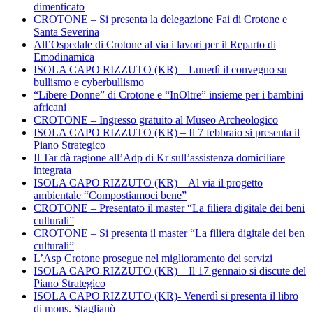
dimenticato
CROTONE – Si presenta la delegazione Fai di Crotone e
Santa Severina
All’Ospedale di Crotone al via i lavori per il Reparto di
Emodinamica
ISOLA CAPO RIZZUTO (KR) – Lunedì il convegno su
bullismo e cyberbullismo
“Libere Donne” di Crotone e “InOltre” insieme per i bambini
africani
CROTONE – Ingresso gratuito al Museo Archeologico
ISOLA CAPO RIZZUTO (KR) – Il 7 febbraio si presenta il
Piano Strategico
Il Tar dà ragione all’Adp di Kr sull’assistenza domiciliare
integrata
ISOLA CAPO RIZZUTO (KR) – Al via il progetto
ambientale “Compostiamoci bene”
CROTONE – Presentato il master “La filiera digitale dei beni
culturali”
CROTONE – Si presenta il master “La filiera digitale dei ben
culturali”
L’Asp Crotone prosegue nel miglioramento dei servizi
ISOLA CAPO RIZZUTO (KR) – Il 17 gennaio si discute del
Piano Strategico
ISOLA CAPO RIZZUTO (KR)- Venerdì si presenta il libro
di mons. Staglianò