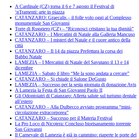
A Cardinale (CZ) torna il 6 e 7 agosto il Festival di
‘nTramenti: arte in piazza
CATANZARO: Graecalis – il folle volo oggi al Complesso
monumentale San Giovanni
Torre di Ruggiero (CZ) – “Riconosci cristiano la tua dignità”
CATANZARO – I Mercatini di Natale alla Galleria Mancuso
CATANZARO – I misteri del Natale e il cuore antico della
città
CATANZARO – Il 14 da piazza Prefettura la corsa dei
Babbo Natale
LAMEZIA – I Mercatini di Natale del Savutano il 13 e 14
dicembre
LAMEZIA – Sabato il libro “Me la sono andata a cercare”
CATANZARO – Si chiude il Salone DeGusto
LAMEZIA – Successo per la sesta giornata di donazione Avis
A Lamezia la Festa di San Giovanni Paolo II
Gli Odontoiatri di Catanzaro: Allerta salute sul turismo dentale
all’estero
CATANZARO – Alla Dulbecco avviato programma “mini-
circolazione extracorporea”
CATANZARO – Successo per il Materia Festival
La Pro Loco di Nicotera: Concluso biorisanamento torrente
San Giovanni
Il Carnevale di Lamezia è già in cammino: riaperte le porte del