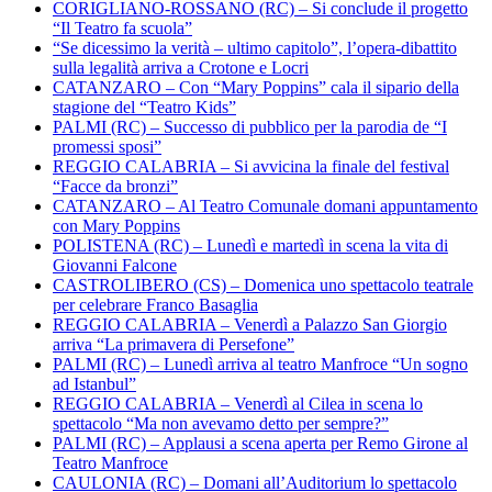
CORIGLIANO-ROSSANO (RC) – Si conclude il progetto
“Il Teatro fa scuola”
“Se dicessimo la verità – ultimo capitolo”, l’opera-dibattito
sulla legalità arriva a Crotone e Locri
CATANZARO – Con “Mary Poppins” cala il sipario della
stagione del “Teatro Kids”
PALMI (RC) – Successo di pubblico per la parodia de “I
promessi sposi”
REGGIO CALABRIA – Si avvicina la finale del festival
“Facce da bronzi”
CATANZARO – Al Teatro Comunale domani appuntamento
con Mary Poppins
POLISTENA (RC) – Lunedì e martedì in scena la vita di
Giovanni Falcone
CASTROLIBERO (CS) – Domenica uno spettacolo teatrale
per celebrare Franco Basaglia
REGGIO CALABRIA – Venerdì a Palazzo San Giorgio
arriva “La primavera di Persefone”
PALMI (RC) – Lunedì arriva al teatro Manfroce “Un sogno
ad Istanbul”
REGGIO CALABRIA – Venerdì al Cilea in scena lo
spettacolo “Ma non avevamo detto per sempre?”
PALMI (RC) – Applausi a scena aperta per Remo Girone al
Teatro Manfroce
CAULONIA (RC) – Domani all’Auditorium lo spettacolo