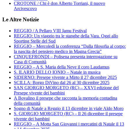
CROTONE / Chi è don Alberto Torriani, il nuovo
Arcivescovo
Le Altre Notizie
REGGIO / A Pellaro VIII Jamu Festival
REGGIO: Un viaggio tra le stanghe della Vara. Oggi allo
Sporting Stelle del Sud
REGGIO – Mercoledì la conferenza “Dalla filosofia al corpo:
la nascita del pensiero medico in Magna Grecia”
CINQUEFRONDI – Polisena presenta interrogazione su
Casa di Comunità
REGGIO – A S. Maria della Neve il coro Laudamus
S. ILARIO DELLO IONIO – Natale in musica
SIDERNO: Presepe vivente a Mirto il 27 dicembre 2025
SCILLA: Borgo DiVino dal 26 al 30 dicembre 2025
SAN GIORGIO MORGETO (RC) – XXVI edizione del
Presepe vivente dei bambini
A Bovalino il presepe che racconta la memoria contadina
della comunità
Sogno di Natale a Reggio il 13 dicembre in viale Aldo Moro
S. GIORGIO MORGETO (RC) – Il 26 dicembre il presepe
vivente dei bambini
REGGIO – A Motta San Giovanni i mercatini di Natale il 13