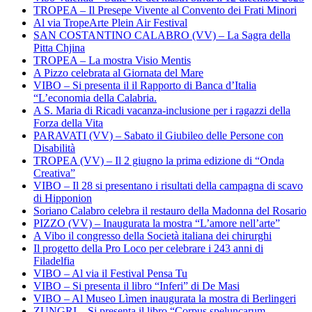
TROPEA – Il Presepe Vivente al Convento dei Frati Minori
Al via TropeArte Plein Air Festival
SAN COSTANTINO CALABRO (VV) – La Sagra della
Pitta Chjina
TROPEA – La mostra Visio Mentis
A Pizzo celebrata al Giornata del Mare
VIBO – Si presenta il il Rapporto di Banca d’Italia
“L’economia della Calabria.
A S. Maria di Ricadi vacanza-inclusione per i ragazzi della
Forza della Vita
PARAVATI (VV) – Sabato il Giubileo delle Persone con
Disabilità
TROPEA (VV) – Il 2 giugno la prima edizione di “Onda
Creativa”
VIBO – Il 28 si presentano i risultati della campagna di scavo
di Hipponion
Soriano Calabro celebra il restauro della Madonna del Rosario
PIZZO (VV) – Inaugurata la mostra “L’amore nell’arte”
A Vibo il congresso della Società italiana dei chirurghi
Il progetto della Pro Loco per celebrare i 243 anni di
Filadelfia
VIBO – Al via il Festival Pensa Tu
VIBO – Si presenta il libro “Inferi” di De Masi
VIBO – Al Museo Lìmen inaugurata la mostra di Berlingeri
ZUNGRI – Si presenta il libro “Corpus speluncarum