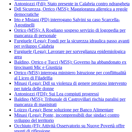
Antoniozzi (Fdi): Stato presente in Calabria contro ndrangheta
Ddl Sicurezza, Orrico (M5S): Maggioranza allergica a regole
democratiche
Irto e Misiani (PD) interrogano Salvini su caso Scarcella-
Agostinelli
Orrico (M5S): A Rogliano sospeso servizio di logopedia per
mancanza di personale
Furgiuele (Lega): Fondi per la sicurezza idraulica passo avanti
per sviluppo Calabria
Furgiuele (Lega): Lavorare per sorveglianza epidemiologica
area
Baldino, Orrico e Tucci (M5S): Governo ha abbandonato ex
tirocinanti Mic e Giustizia
Orrico (M5S) interroga ministero Istruzione per conflittualità
al Liceo di Filadelfia
Minasi (Lega): Ddl su violenza di genere prezioso intervento
per tutela delle donne
Antoniozzi (FDI): Sui Lea compiuti progressi
Baldino (M5S): Tribunale di Castrovillari rischia paralisi per
mancanza di magistrati
Loizzo (Lega): Bene soluzione per Banco Alimentare
Minasi (Lega): Ponte, incomprensibili due sindaci contro
sviluppo del territorio
Occhiuto (FI): Attività Osservatorio su Nuove Povertà offre
spunti di riflessione