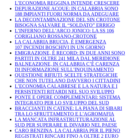
L’ECONOMIA REGGINA INTENDE CRESCERE
DEPURAZIONE ACQUE: IN CALABRIA SONO
188 IMPIANTI FUORI NORMA DA ADEGUARE
LA DECONTAMINAZIONE DEL SIN CROTONE
BISOGNA SALVARE IL “SOLDATO” ERRIGO
L’INFERNO DELL’ARCO JONICO: LA SS 106
CORIGLIANO ROSSANO-CROTONE
LA CALABRIA BRUCIA, È EMERGENZA
107 INCENDI BOSCHIVI IN UN GIORNO
EMIGRAZIONE, È RECORD: IN DUE ANNI SONO
PARTITI IN OLTRE 241 MILA DAL MERIDIONE
BALNEAZIONE, IN CALABRIA C’È CARENZA
DI INFORMAZIONE SULL’INQUINAMENTO
QUESTIONE RIFIUTI, SCELTE STRATEGICHE
CHE NON TUTELANO DAVVERO I CITTADINI
L’ECONOMIA CALABRESE E LA NATURA E I
PERSISTENTI RITARDI NEL SUO SVILUPPO
PONTE E OPERE COMPLEMENTARI: SISTEMA
INTEGRATO PER LO SVILUPPO DEL SUD
BRACCIANTI IN CATENE: LA PIANA DI SIBARI
TRA LO SFRUTTAMENTO E L’AGROMAFIA
LA MANCATA INFRASTRUTTURAZIONE AL
SUD PER SUPERARE IL DIVARIO NEL PAESE
CARO BENZINA, LA CALABRIA PER IL PIENO
REGISTRATI RINCARI FINO A OLTRE 2 EURO