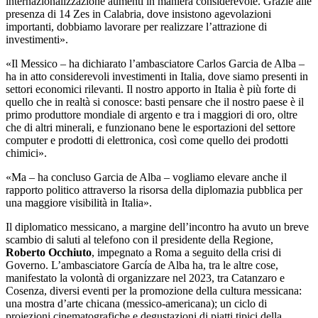
internazionalizzazione aumenti in maniera considerevole. Grazie alle
presenza di 14 Zes in Calabria, dove insistono agevolazioni
importanti, dobbiamo lavorare per realizzare l’attrazione di
investimenti».
«Il Messico – ha dichiarato l’ambasciatore Carlos Garcia de Alba –
ha in atto considerevoli investimenti in Italia, dove siamo presenti in
settori economici rilevanti. Il nostro apporto in Italia è più forte di
quello che in realtà si conosce: basti pensare che il nostro paese è il
primo produttore mondiale di argento e tra i maggiori di oro, oltre
che di altri minerali, e funzionano bene le esportazioni del settore
computer e prodotti di elettronica, così come quello dei prodotti
chimici».
«Ma – ha concluso Garcia de Alba – vogliamo elevare anche il
rapporto politico attraverso la risorsa della diplomazia pubblica per
una maggiore visibilità in Italia».
Il diplomatico messicano, a margine dell’incontro ha avuto un breve
scambio di saluti al telefono con il presidente della Regione,
Roberto Occhiuto
, impegnato a Roma a seguito della crisi di
Governo. L’ambasciatore García de Alba ha, tra le altre cose,
manifestato la volontà di organizzare nel 2023, tra Catanzaro e
Cosenza, diversi eventi per la promozione della cultura messicana:
una mostra d’arte chicana (messico-americana); un ciclo di
proiezioni cinematografiche e degustazioni di piatti tipici della