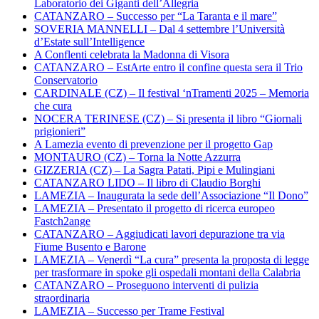
Laboratorio dei Giganti dell’Allegria
CATANZARO – Successo per “La Taranta e il mare”
SOVERIA MANNELLI – Dal 4 settembre l’Università
d’Estate sull’Intelligence
A Conflenti celebrata la Madonna di Visora
CATANZARO – EstArte entro il confine questa sera il Trio
Conservatorio
CARDINALE (CZ) – Il festival ‘nTramenti 2025 – Memoria
che cura
NOCERA TERINESE (CZ) – Si presenta il libro “Giornali
prigionieri”
A Lamezia evento di prevenzione per il progetto Gap
MONTAURO (CZ) – Torna la Notte Azzurra
GIZZERIA (CZ) – La Sagra Patati, Pipi e Mulingiani
CATANZARO LIDO – Il libro di Claudio Borghi
LAMEZIA – Inaugurata la sede dell’Associazione “Il Dono”
LAMEZIA – Presentato il progetto di ricerca europeo
Fastch2ange
CATANZARO – Aggiudicati lavori depurazione tra via
Fiume Busento e Barone
LAMEZIA – Venerdì “La cura” presenta la proposta di legge
per trasformare in spoke gli ospedali montani della Calabria
CATANZARO – Proseguono interventi di pulizia
straordinaria
LAMEZIA – Successo per Trame Festival