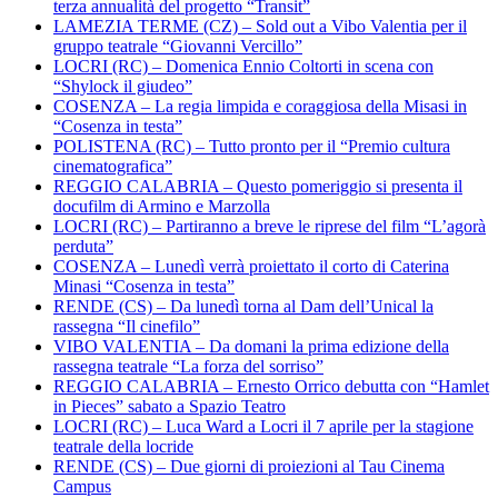
terza annualità del progetto “Transit”
LAMEZIA TERME (CZ) – Sold out a Vibo Valentia per il
gruppo teatrale “Giovanni Vercillo”
LOCRI (RC) – Domenica Ennio Coltorti in scena con
“Shylock il giudeo”
COSENZA – La regia limpida e coraggiosa della Misasi in
“Cosenza in testa”
POLISTENA (RC) – Tutto pronto per il “Premio cultura
cinematografica”
REGGIO CALABRIA – Questo pomeriggio si presenta il
docufilm di Armino e Marzolla
LOCRI (RC) – Partiranno a breve le riprese del film “L’agorà
perduta”
COSENZA – Lunedì verrà proiettato il corto di Caterina
Minasi “Cosenza in testa”
RENDE (CS) – Da lunedì torna al Dam dell’Unical la
rassegna “Il cinefilo”
VIBO VALENTIA – Da domani la prima edizione della
rassegna teatrale “La forza del sorriso”
REGGIO CALABRIA – Ernesto Orrico debutta con “Hamlet
in Pieces” sabato a Spazio Teatro
LOCRI (RC) – Luca Ward a Locri il 7 aprile per la stagione
teatrale della locride
RENDE (CS) – Due giorni di proiezioni al Tau Cinema
Campus