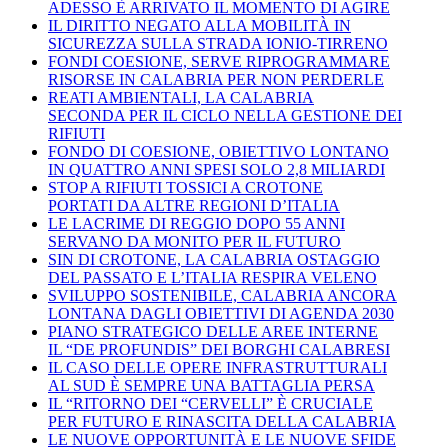
ADESSO È ARRIVATO IL MOMENTO DI AGIRE
IL DIRITTO NEGATO ALLA MOBILITÀ IN
SICUREZZA SULLA STRADA IONIO-TIRRENO
FONDI COESIONE, SERVE RIPROGRAMMARE
RISORSE IN CALABRIA PER NON PERDERLE
REATI AMBIENTALI, LA CALABRIA
SECONDA PER IL CICLO NELLA GESTIONE DEI
RIFIUTI
FONDO DI COESIONE, OBIETTIVO LONTANO
IN QUATTRO ANNI SPESI SOLO 2,8 MILIARDI
STOP A RIFIUTI TOSSICI A CROTONE
PORTATI DA ALTRE REGIONI D’ITALIA
LE LACRIME DI REGGIO DOPO 55 ANNI
SERVANO DA MONITO PER IL FUTURO
SIN DI CROTONE, LA CALABRIA OSTAGGIO
DEL PASSATO E L’ITALIA RESPIRA VELENO
SVILUPPO SOSTENIBILE, CALABRIA ANCORA
LONTANA DAGLI OBIETTIVI DI AGENDA 2030
PIANO STRATEGICO DELLE AREE INTERNE
IL “DE PROFUNDIS” DEI BORGHI CALABRESI
IL CASO DELLE OPERE INFRASTRUTTURALI
AL SUD È SEMPRE UNA BATTAGLIA PERSA
IL “RITORNO DEI “CERVELLI” È CRUCIALE
PER FUTURO E RINASCITA DELLA CALABRIA
LE NUOVE OPPORTUNITÀ E LE NUOVE SFIDE