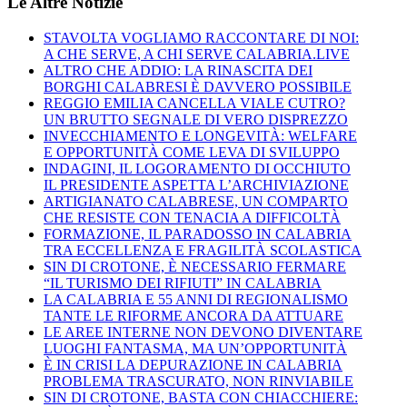
Le Altre Notizie
STAVOLTA VOGLIAMO RACCONTARE DI NOI:
A CHE SERVE, A CHI SERVE CALABRIA.LIVE
ALTRO CHE ADDIO: LA RINASCITA DEI
BORGHI CALABRESI È DAVVERO POSSIBILE
REGGIO EMILIA CANCELLA VIALE CUTRO?
UN BRUTTO SEGNALE DI VERO DISPREZZO
INVECCHIAMENTO E LONGEVITÀ: WELFARE
E OPPORTUNITÀ COME LEVA DI SVILUPPO
INDAGINI, IL LOGORAMENTO DI OCCHIUTO
IL PRESIDENTE ASPETTA L’ARCHIVIAZIONE
ARTIGIANATO CALABRESE, UN COMPARTO
CHE RESISTE CON TENACIA A DIFFICOLTÀ
FORMAZIONE, IL PARADOSSO IN CALABRIA
TRA ECCELLENZA E FRAGILITÀ SCOLASTICA
SIN DI CROTONE, È NECESSARIO FERMARE
“IL TURISMO DEI RIFIUTI” IN CALABRIA
LA CALABRIA E 55 ANNI DI REGIONALISMO
TANTE LE RIFORME ANCORA DA ATTUARE
LE AREE INTERNE NON DEVONO DIVENTARE
LUOGHI FANTASMA, MA UN’OPPORTUNITÀ
È IN CRISI LA DEPURAZIONE IN CALABRIA
PROBLEMA TRASCURATO, NON RINVIABILE
SIN DI CROTONE, BASTA CON CHIACCHIERE: