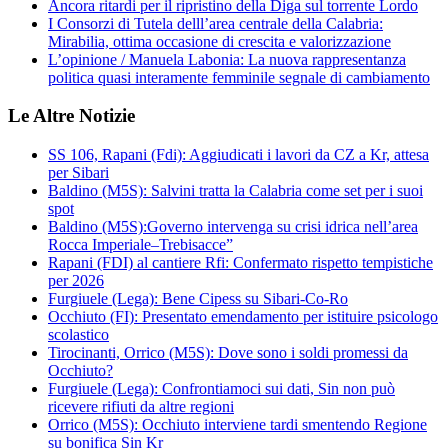
Ancora ritardi per il ripristino della Diga sul torrente Lordo
I Consorzi di Tutela delll’area centrale della Calabria:
Mirabilia, ottima occasione di crescita e valorizzazione
L’opinione / Manuela Labonia: La nuova rappresentanza
politica quasi interamente femminile segnale di cambiamento
Le Altre Notizie
SS 106, Rapani (Fdi): Aggiudicati i lavori da CZ a Kr, attesa
per Sibari
Baldino (M5S): Salvini tratta la Calabria come set per i suoi
spot
Baldino (M5S):Governo intervenga su crisi idrica nell’area
Rocca Imperiale–Trebisacce”
Rapani (FDI) al cantiere Rfi: Confermato rispetto tempistiche
per 2026
Furgiuele (Lega): Bene Cipess su Sibari-Co-Ro
Occhiuto (FI): Presentato emendamento per istituire psicologo
scolastico
Tirocinanti, Orrico (M5S): Dove sono i soldi promessi da
Occhiuto?
Furgiuele (Lega): Confrontiamoci sui dati, Sin non può
ricevere rifiuti da altre regioni
Orrico (M5S): Occhiuto interviene tardi smentendo Regione
su bonifica Sin Kr