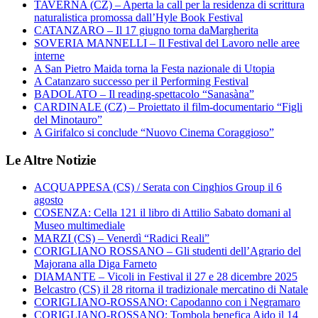
TAVERNA (CZ) – Aperta la call per la residenza di scrittura
naturalistica promossa dall’Hyle Book Festival
CATANZARO – Il 17 giugno torna daMargherita
SOVERIA MANNELLI – Il Festival del Lavoro nelle aree
interne
A San Pietro Maida torna la Festa nazionale di Utopia
A Catanzaro successo per il Performing Festival
BADOLATO – Il reading-spettacolo “Sanasàna”
CARDINALE (CZ) – Proiettato il film-documentario “Figli
del Minotauro”
A Girifalco si conclude “Nuovo Cinema Coraggioso”
Le Altre Notizie
ACQUAPPESA (CS) / Serata con Cinghios Group il 6
agosto
COSENZA: Cella 121 il libro di Attilio Sabato domani al
Museo multimediale
MARZI (CS) – Venerdì “Radici Reali”
CORIGLIANO ROSSANO – Gli studenti dell’Agrario del
Majorana alla Diga Farneto
DIAMANTE – Vicoli in Festival il 27 e 28 dicembre 2025
Belcastro (CS) il 28 ritorna il tradizionale mercatino di Natale
CORIGLIANO-ROSSANO: Capodanno con i Negramaro
CORIGLIANO-ROSSANO: Tombola benefica Aido il 14