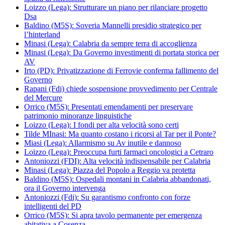
Loizzo (Lega): Strutturare un piano per rilanciare progetto
Dsa
Baldino (M5S): Soveria Mannelli presidio strategico per
l’hinterland
Minasi (Lega): Calabria da sempre terra di accoglienza
Minasi (Lega): Da Governo investimenti di portata storica per
AV
Irto (PD): Privatizzazione di Ferrovie conferma fallimento del
Governo
Rapani (Fdi) chiede sospensione provvedimento per Centrale
del Mercure
Orrico (M5S): Presentati emendamenti per preservare
patrimonio minoranze linguistiche
Loizzo (Lega): I fondi per alta velocità sono certi
Tilde MInasi: Ma quanto costano i ricorsi al Tar per il Ponte?
Miasi (Lega): Allarmismo su Av inutile e dannoso
Loizzo (Lega): Preoccupa furti farmaci oncologici a Cetraro
Antoniozzi (FDI): Alta velocità indispensabile per Calabria
Minasi (Lega): Piazza del Popolo a Reggio va protetta
Baldino (M5S): Ospedali montani in Calabria abbandonati,
ora il Governo intervenga
Antoniozzi (Fdi): Su garantismo confronto con forze
intelligenti del PD
Orrico (M5S): Si apra tavolo permanente per emergenza
abitativa a Cosenza