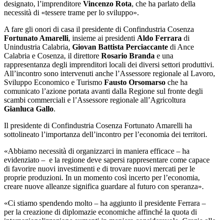
designato, l’imprenditore
Vincenzo Rota
, che ha parlato della
necessità di «tessere trame per lo sviluppo».
A fare gli onori di casa il presidente di Confindustria Cosenza
Fortunato Amarelli
, insieme ai presidenti
Aldo Ferrara
di
Unindustria Calabria,
Giovan Battista Perciaccante
di Ance
Calabria e Cosenza, il direttore
Rosario Branda
e una
rappresentanza degli imprenditori locali dei diversi settori produttivi.
All’incontro sono intervenuti anche l’Assessore regionale al Lavoro,
Sviluppo Economico e Turismo
Fausto Orsomarso
che ha
comunicato l’azione portata avanti dalla Regione sul fronte degli
scambi commerciali e l’Assessore regionale all’Agricoltura
Gianluca Gallo
.
Il presidente di Confindustria Cosenza Fortunato Amarelli ha
sottolineato l’importanza dell’incontro per l’economia dei territori.
«Abbiamo necessità di organizzarci in maniera efficace – ha
evidenziato – e la regione deve sapersi rappresentare come capace
di favorire nuovi investimenti e di trovare nuovi mercati per le
proprie produzioni. In un momento così incerto per l’economia,
creare nuove alleanze significa guardare al futuro con speranza».
«Ci stiamo spendendo molto – ha aggiunto il presidente Ferrara –
per la creazione di diplomazie economiche affinché la quota di