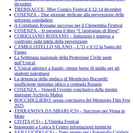
dicembre
TREBISACCE: 3Bee Comics Festival il 12-14 dicembre
COSENZA – Due giornate dedicate alla prevenzione delle
infezioni ospedaliere
A Corigliano Rossano successo per il Clementina Festival
COSENZA – Si presenta il libro “L’orologiaio di Brest”
CORIGLIANO ROSSANO – Istituzioni e imprese a
confronto sulla tutela della prevenzione
CAMIGLIATELLO SILANO – L’11 e il 12 la Sagra del
Fungo
La Settimana nazionale della Protezione Civile parte
dall’Unical
L’Unical aderisce a Iupals: cinque borse di studio per gli
studenti palestinesi
La denuncia della sindaca di Mendicino Bucarelli:
nsufficiente ripristino idrico a contrada Rosario
COSENZA – Venerdì l’evento conclusivo della mostra
itinerante Archivio Mabos
BOCCHIGLIERO: serata conclusiva del Memories Film Fest
2025
TERRANOVA DA SIBARI (CS) – Successo per Vespa in
Moto
CIVITA (CS) – L’Onirika Festival
Inaugurato a Lorica il Centro informazioni turistiche
SAN LUCIDO (CS) – Tutto pronto per i Fotografia Calabria