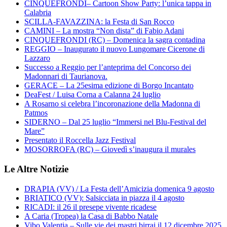
CINQUEFRONDI– Cartoon Show Party: l’unica tappa in
Calabria
SCILLA-FAVAZZINA: la Festa di San Rocco
CAMINI – La mostra “Non dista” di Fabio Adani
CINQUEFRONDI (RC) – Domenica la sagra contadina
REGGIO – Inaugurato il nuovo Lungomare Cicerone di
Lazzaro
Successo a Reggio per l’anteprima del Concorso dei
Madonnari di Taurianova.
GERACE – La 25esima edizione di Borgo Incantato
DeaFest / Luisa Corna a Calanna 24 luglio
A Rosarno si celebra l’incoronazione della Madonna di
Patmos
SIDERNO – Dal 25 luglio “Immersi nel Blu-Festival del
Mare”
Presentato il Roccella Jazz Festival
MOSORROFA (RC) – Giovedì s’inaugura il murales
Le Altre Notizie
DRAPIA (VV) / La Festa dell’Amicizia domenica 9 agosto
BRIATICO (VV): Salsicciata in piazza il 4 agosto
RICADI: il 26 il presepe vivente ricadese
A Caria (Tropea) la Casa di Babbo Natale
Vibo Valentia – Sulle vie dei mastri birrai il 12 dicembre 2025