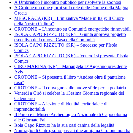
A Umbriatico l’incontro pubblico per risolvere la zoonosi
A Crotone una due giorni sulla rete delle Donne della Magna
Grecia
MESORACA (KR) – L’iniziativa “Made in Italy: Il Cuore
della Nostra Cultura”
CROTONE – L’incontro su Comunità energetiche rinnovabili
ISOLA CAPO RIZZUTO (KR) – Giunta approva progetto
esecutivo della nuova Casa della Comunità
ISOLA CAPO RIZZUTO (KR) – Successo per l’Isola
Comics
ISOLA CAPO RIZZUTO (KR) – Venerdì si presenta l’Isola
Comics
CIRÒ MARINA (KR) – Mariangela D’Agostino presidente
Avis
CROTONE – Si presenta il libro “Andrea oltre il pantalone
rosa”
CROTONE – Il convegno sulle nuove sfide per la pediatria
Venerdì a Cirò si celebra la 13esima Giornata regionale del
Calendario
CROTONE – A lezione di identità territoriale e di
imprenditorialità
Il Parco e il Museo Archeologico Nazionale di Capocolonna
alle Giornate Fai
Isola Capo Rizzuto ha la sua oasi canina della legalità
Naufragio di Cutro, sono passati due anni, ma Crotone non ha