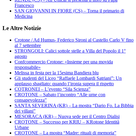
Francesco
SAN GIOVANNI IN FIORE (CS) – Torna il primario di
Medicina
Le Altre Notizie
Crotone / Ad Humus- Federico Sironi al Castello Carlo V fino
al 7 settembre
STRONGOLI: Calici sottole stelle a Villa del Popolo il 1°
agosto
Confcommercio Crotone: «Insieme per una movida
responsabile»
Melissa in festa per la 15esima Bandiera blu
Gli studenti del Liceo “Raffaele Lombardi Satriani”: Un
applauso sbagliato: quando l’ironia supera il rispetto
COTRONEI – L’evento “Sila Scienza”
CROTONE – Sabato l’incontro “Alle urne con
consapevolezza”
SANTA SEVERINA (KR) – La mostra “Dario Fo. La Bibbia
dei villani”
MESORACA (KR) – Nuova sede per il Centro Dialisi
CROTONE – Successo per KRIU – KRotone Identità
Urbane
CROTONE – La mostra “Madre: rituali di memoria”