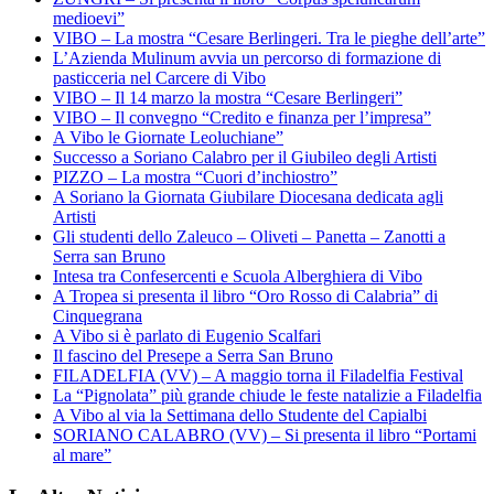
medioevi”
VIBO – La mostra “Cesare Berlingeri. Tra le pieghe dell’arte”
L’Azienda Mulinum avvia un percorso di formazione di
pasticceria nel Carcere di Vibo
VIBO – Il 14 marzo la mostra “Cesare Berlingeri”
VIBO – Il convegno “Credito e finanza per l’impresa”
A Vibo le Giornate Leoluchiane”
Successo a Soriano Calabro per il Giubileo degli Artisti
PIZZO – La mostra “Cuori d’inchiostro”
A Soriano la Giornata Giubilare Diocesana dedicata agli
Artisti
Gli studenti dello Zaleuco – Oliveti – Panetta – Zanotti a
Serra san Bruno
Intesa tra Confesercenti e Scuola Alberghiera di Vibo
A Tropea si presenta il libro “Oro Rosso di Calabria” di
Cinquegrana
A Vibo si è parlato di Eugenio Scalfari
Il fascino del Presepe a Serra San Bruno
FILADELFIA (VV) – A maggio torna il Filadelfia Festival
La “Pignolata” più grande chiude le feste natalizie a Filadelfia
A Vibo al via la Settimana dello Studente del Capialbi
SORIANO CALABRO (VV) – Si presenta il libro “Portami
al mare”