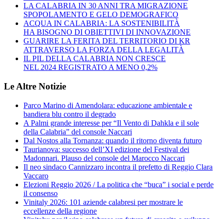
LA CALABRIA IN 30 ANNI TRA MIGRAZIONE
SPOPOLAMENTO E GELO DEMOGRAFICO
ACQUA IN CALABRIA: LA SOSTENIBILITÀ
HA BISOGNO DI OBIETTIVI DI INNOVAZIONE
GUARIRE LA FERITA DEL TERRITORIO DI KR
ATTRAVERSO LA FORZA DELLA LEGALITÀ
IL PIL DELLA CALABRIA NON CRESCE
NEL 2024 REGISTRATO A MENO 0,2%
Le Altre Notizie
Parco Marino di Amendolara: educazione ambientale e
bandiera blu contro il degrado
A Palmi grande interesse per “Il Vento di Dahkla e il sole
della Calabria” del console Naccari
Dal Nostos alla Tornanza: quando il ritorno diventa futuro
Taurianova: successo dell’XI edizione del Festival dei
Madonnari. Plauso del console del Marocco Naccari
Il neo sindaco Cannizzaro incontra il prefetto di Reggio Clara
Vaccaro
Elezioni Reggio 2026 / La politica che “buca” i social e perde
il consenso
Vinitaly 2026: 101 aziende calabresi per mostrare le
eccellenze della regione