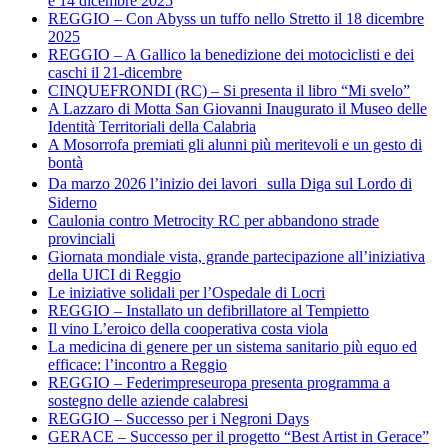
e 14 dicembre 2025
REGGIO – Con Abyss un tuffo nello Stretto il 18 dicembre
2025
REGGIO – A Gallico la benedizione dei motociclisti e dei
caschi il 21-dicembre
CINQUEFRONDI (RC) – Si presenta il libro “Mi svelo”
A Lazzaro di Motta San Giovanni Inaugurato il Museo delle
Identità Territoriali della Calabria
A Mosorrofa premiati gli alunni più meritevoli e un gesto di
bontà
Da marzo 2026 l’inizio dei lavori sulla Diga sul Lordo di
Siderno
Caulonia contro Metrocity RC per abbandono strade
provinciali
Giornata mondiale vista, grande partecipazione all’iniziativa
della UICI di Reggio
Le iniziative solidali per l’Ospedale di Locri
REGGIO – Installato un defibrillatore al Tempietto
Il vino L’eroico della cooperativa costa viola
La medicina di genere per un sistema sanitario più equo ed
efficace: l’incontro a Reggio
REGGIO – Federimpreseuropa presenta programma a
sostegno delle aziende calabresi
REGGIO – Successo per i Negroni Days
GERACE – Successo per il progetto “Best Artist in Gerace”