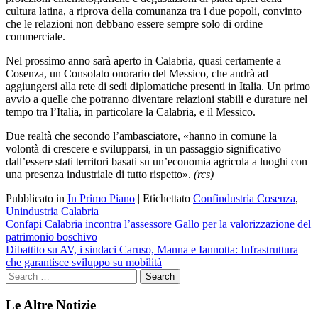
cultura latina, a riprova della comunanza tra i due popoli, convinto
che le relazioni non debbano essere sempre solo di ordine
commerciale.
Nel prossimo anno sarà aperto in Calabria, quasi certamente a
Cosenza, un Consolato onorario del Messico, che andrà ad
aggiungersi alla rete di sedi diplomatiche presenti in Italia. Un primo
avvio a quelle che potranno diventare relazioni stabili e durature nel
tempo tra l’Italia, in particolare la Calabria, e il Messico.
Due realtà che secondo l’ambasciatore, «hanno in comune la
volontà di crescere e svilupparsi, in un passaggio significativo
dall’essere stati territori basati su un’economia agricola a luoghi con
una presenza industriale di tutto rispetto».
(rcs)
Pubblicato in
In Primo Piano
|
Etichettato
Confindustria Cosenza
,
Unindustria Calabria
Navigazione
Confapi Calabria incontra l’assessore Gallo per la valorizzazione del
patrimonio boschivo
articoli
Dibattito su AV, i sindaci Caruso, Manna e Iannotta: Infrastruttura
che garantisce sviluppo su mobilità
Le Altre Notizie