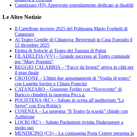
Cannizzaro (FI): Approvato emendamento dedicato ai disabili
Le Altre Notizie
Il Cartellone inverno 2025 del Politeama Mario Foglietti di
Catanzaro
Al Teatro Gentile di Cittanova: Benvenuti in Casa Esposito il
12 dicembre 2025
Elettra di Sofocle al Teatro dei Taurani di Palmi
FILADELFIA (VV) – Grande successo al Teatro comunale
per “Mary Poppins”
REGGIO CALABRIA – “Facce da bronzi” arriva in città per
il gran finale
CROTONE – Ultimi due appuntamenti di “Voglia di teatro”
con Lunetta Savino e Chiara Francini
CATANZARO – Giuseppe Ferlito con “Novecento” di
Baricco chiuderà la rassegna Pro.s.a.
POLISTENA (RC) – Sabato in scena all’auditorium “Le
Serve” con Eva Robin’s
COSENZA – La rassegna “Il Teatro fa scuola” chiude con
Anfitrione
LOCRI (RC) – Sabato Paolantoni rivisita Shakespeare a
modo suo
MENDICINO (CS) – La compagnia Porta Cenere presenta la