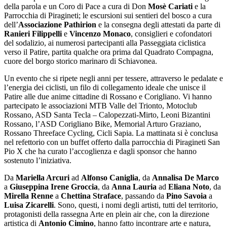
della parola e un Coro di Pace a cura di Don
Mosè Cariati
e la
Parrocchia di Piragineti; le escursioni sui sentieri del bosco a cura
dell’
Associazione Pathirion
e la consegna degli attestati da parte di
Ranieri Filippelli
e
Vincenzo Monaco
, consiglieri e cofondatori
del sodalizio, ai numerosi partecipanti alla Passeggiata ciclistica
verso il Patire, partita qualche ora prima dal Quadrato Compagna,
cuore del borgo storico marinaro di Schiavonea.
Un evento che si ripete negli anni per tessere, attraverso le pedalate e
l’energia dei ciclisti, un filo di collegamento ideale che unisce il
Patire alle due anime cittadine di Rossano e Corigliano. Vi hanno
partecipato le associazioni MTB Valle del Trionto, Motoclub
Rossano, ASD Santa Tecla – Calopezzati-Mirto, Leoni Bizantini
Rossano, l’ASD Corigliano Bike, Memorial Arturo Graziano,
Rossano Threeface Cycling, Cicli Sapia. La mattinata si è conclusa
nel refettorio con un buffet offerto dalla parrocchia di Piragineti San
Pio X che ha curato l’accoglienza e dagli sponsor che hanno
sostenuto l’iniziativa.
Da
Mariella Arcuri
ad
Alfonso Caniglia
, da
Annalisa De Marco
a
Giuseppina Irene Groccia
, da
Anna Lauria
ad
Eliana Noto
, da
Mirella Renne
a
Chettina Straface
, passando da
Pino Savoia
a
Luisa Zicarelli
. Sono, questi, i nomi degli artisti, tutti del territorio,
protagonisti della rassegna Arte en plein air che, con la direzione
artistica di
Antonio Cimino
, hanno fatto incontrare arte e natura,