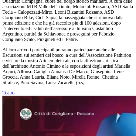
Quadrato Compagna, cuore del borgo storico marinaro. A cura delle
associazioni MTB Valle del Trionto, Motoclub Rossano, ASD Santa
Tecla – Calopezzati-Mirto, Leoni Bizantini Rossano, ASD
Corigliano Bike, Cicli Sapia, la passeggiata che si rinnova dalla
prima edizione e che ha già raccolto più di 100 adesioni, dopo
l’intervento ed i saluti dell’assessore al turismo Costantino
Argentino, partirà da Schiavonea e proseguirà per Fabrizio,
Corigliano Scalo, Piragineti ed il Patire.
Al loro arrivo i partecipanti potranno partecipare anche alle
Escursioni sui sentieri del bosco, a cura dell’Associazione Pathirion
e visitare la mostra Arte en plein air, con la direzione artistica
dell’architetto Antonio Cimino e le esposizioni degli artisti Mariella
Arcuri, Alfonso Caniglia Annalisa De Marco, Giuseppina Irene
Groccia, Anna Lauria, Eliana Noto, Mirella Renne, Chettina
Straface, Pino Savoia, Luisa Zicarelli.
(rcs)
Teatro