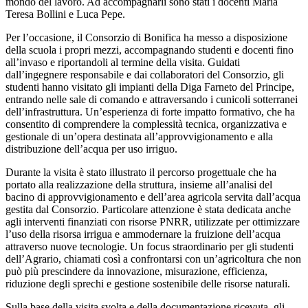
mondo del lavoro. Ad accompagnarli sono stati i docenti Maria
Teresa Bollini e Luca Pepe.
Per l’occasione, il Consorzio di Bonifica ha messo a disposizione
della scuola i propri mezzi, accompagnando studenti e docenti fino
all’invaso e riportandoli al termine della visita. Guidati
dall’ingegnere responsabile e dai collaboratori del Consorzio, gli
studenti hanno visitato gli impianti della Diga Farneto del Principe,
entrando nelle sale di comando e attraversando i cunicoli sotterranei
dell’infrastruttura. Un’esperienza di forte impatto formativo, che ha
consentito di comprendere la complessità tecnica, organizzativa e
gestionale di un’opera destinata all’approvvigionamento e alla
distribuzione dell’acqua per uso irriguo.
Durante la visita è stato illustrato il percorso progettuale che ha
portato alla realizzazione della struttura, insieme all’analisi del
bacino di approvvigionamento e dell’area agricola servita dall’acqua
gestita dal Consorzio. Particolare attenzione è stata dedicata anche
agli interventi finanziati con risorse PNRR, utilizzate per ottimizzare
l’uso della risorsa irrigua e ammodernare la fruizione dell’acqua
attraverso nuove tecnologie. Un focus straordinario per gli studenti
dell’Agrario, chiamati così a confrontarsi con un’agricoltura che non
può più prescindere da innovazione, misurazione, efficienza,
riduzione degli sprechi e gestione sostenibile delle risorse naturali.
Sulla base della visita svolta e della documentazione ricevuta, gli