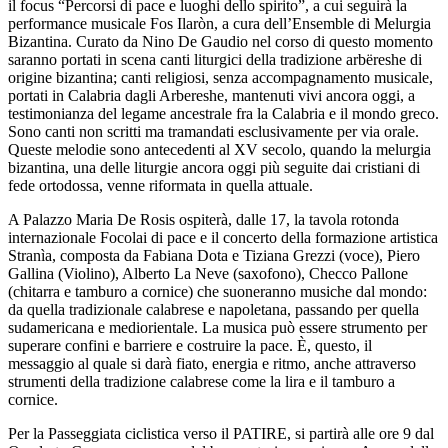
il focus “Percorsi di pace e luoghi dello spirito”, a cui seguirà la
performance musicale Fos Ilaròn, a cura dell’Ensemble di Melurgia
Bizantina. Curato da Nino De Gaudio nel corso di questo momento
saranno portati in scena canti liturgici della tradizione arbëreshe di
origine bizantina; canti religiosi, senza accompagnamento musicale,
portati in Calabria dagli Arbereshe, mantenuti vivi ancora oggi, a
testimonianza del legame ancestrale fra la Calabria e il mondo greco.
Sono canti non scritti ma tramandati esclusivamente per via orale.
Queste melodie sono antecedenti al XV secolo, quando la melurgia
bizantina, una delle liturgie ancora oggi più seguite dai cristiani di
fede ortodossa, venne riformata in quella attuale.
A Palazzo Maria De Rosis ospiterà, dalle 17, la tavola rotonda
internazionale Focolai di pace e il concerto della formazione artistica
Stranìa, composta da Fabiana Dota e Tiziana Grezzi (voce), Piero
Gallina (Violino), Alberto La Neve (saxofono), Checco Pallone
(chitarra e tamburo a cornice) che suoneranno musiche dal mondo:
da quella tradizionale calabrese e napoletana, passando per quella
sudamericana e mediorientale. La musica può essere strumento per
superare confini e barriere e costruire la pace. È, questo, il
messaggio al quale si darà fiato, energia e ritmo, anche attraverso
strumenti della tradizione calabrese come la lira e il tamburo a
cornice.
Per la Passeggiata ciclistica verso il PATIRE, si partirà alle ore 9 dal