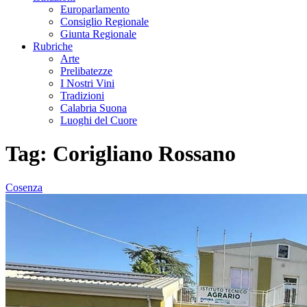
Europarlamento
Consiglio Regionale
Giunta Regionale
Rubriche
Arte
Prelibatezze
I Nostri Vini
Tradizioni
Calabria Suona
Luoghi del Cuore
Tag:
Corigliano Rossano
Cosenza