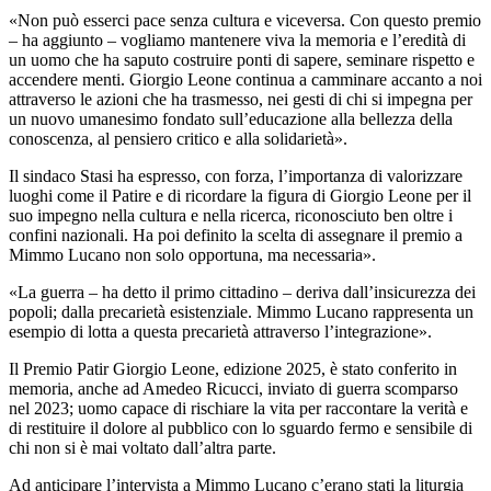
«Non può esserci pace senza cultura e viceversa. Con questo premio
– ha aggiunto – vogliamo mantenere viva la memoria e l’eredità di
un uomo che ha saputo costruire ponti di sapere, seminare rispetto e
accendere menti. Giorgio Leone continua a camminare accanto a noi
attraverso le azioni che ha trasmesso, nei gesti di chi si impegna per
un nuovo umanesimo fondato sull’educazione alla bellezza della
conoscenza, al pensiero critico e alla solidarietà».
Il sindaco Stasi ha espresso, con forza, l’importanza di valorizzare
luoghi come il Patire e di ricordare la figura di Giorgio Leone per il
suo impegno nella cultura e nella ricerca, riconosciuto ben oltre i
confini nazionali. Ha poi definito la scelta di assegnare il premio a
Mimmo Lucano non solo opportuna, ma necessaria».
«La guerra – ha detto il primo cittadino – deriva dall’insicurezza dei
popoli; dalla precarietà esistenziale. Mimmo Lucano rappresenta un
esempio di lotta a questa precarietà attraverso l’integrazione».
Il Premio Patir Giorgio Leone, edizione 2025, è stato conferito in
memoria, anche ad Amedeo Ricucci, inviato di guerra scomparso
nel 2023; uomo capace di rischiare la vita per raccontare la verità e
di restituire il dolore al pubblico con lo sguardo fermo e sensibile di
chi non si è mai voltato dall’altra parte.
Ad anticipare l’intervista a Mimmo Lucano c’erano stati la liturgia