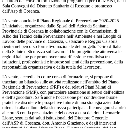
è il titolo del corso di formazione in programma per DOMANI, nella
Sala Convegni del Distretto Sanitario di Rossano e promosso
dall’Asp di Cosenza.
L’evento conclude il Piano Regionale di Prevenzione 2020-2025.
L
’
iniziativa, organizzata dallo Spisal dell
’
Azienda Sanitaria
Provinciale di Cosenza in collaborazione con le Commissioni di
Albo dei Tecnici della Prevenzione nell
’
Ambiente e nei Luoghi di
Lavoro delle province di Cosenza, Catanzaro e Reggio Calabria,
rientra nel percorso formativo nazionale del progetto “Giro d
’
Italia
della Salute e Sicurezza sul Lavoro”. Un progetto che attraversa le
regioni italiane per promuovere una riflessione condivisa tra
istituzioni, professionisti e imprese sui temi della prevenzione, della
responsabilità organizzativa e della tutela dei lavoratori.
L
’
evento, accreditato come corso di formazione, si propone di
tracciare un bilancio sulle attività realizzate nell
’
ambito del Piano
Regionale di Prevenzione (PRP) e dei relativi Piani Mirati di
Prevenzione (PMP), con particolare attenzione ai settori dell
’
edilizia
e dell
’
agricoltura. Sarà anche l
’
occasione per condividere buone
pratiche e discutere le prospettive future di una strategia aziendale
orientata alla cultura della sicurezza partecipata. Il convegno si aprirà
alle ore 8 con la presentazione del corso a cura del dott. Leonardo
Lione, seguita dai saluti istituzionali del Direttore Generale
dell
’
ASP di Cosenza, dott. Antonio Graziano, e dagli interventi