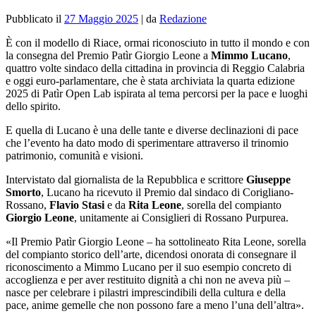
Pubblicato il
27 Maggio 2025
|
da
Redazione
È con il modello di Riace, ormai riconosciuto in tutto il mondo e con
la consegna del Premio Patìr Giorgio Leone a
Mimmo Lucano
,
quattro volte sindaco della cittadina in provincia di Reggio Calabria
e oggi euro-parlamentare, che è stata archiviata la quarta edizione
2025 di Patìr Open Lab ispirata al tema percorsi per la pace e luoghi
dello spirito.
E quella di Lucano è una delle tante e diverse declinazioni di pace
che l’evento ha dato modo di sperimentare attraverso il trinomio
patrimonio, comunità e visioni.
Intervistato dal giornalista de la Repubblica e scrittore
Giuseppe
Smorto
, Lucano ha ricevuto il Premio dal sindaco di Corigliano-
Rossano,
Flavio Stasi
e da
Rita Leone
, sorella del compianto
Giorgio Leone
, unitamente ai Consiglieri di Rossano Purpurea.
«Il Premio Patìr Giorgio Leone – ha sottolineato Rita Leone, sorella
del compianto storico dell’arte, dicendosi onorata di consegnare il
riconoscimento a Mimmo Lucano per il suo esempio concreto di
accoglienza e per aver restituito dignità a chi non ne aveva più –
nasce per celebrare i pilastri imprescindibili della cultura e della
pace, anime gemelle che non possono fare a meno l’una dell’altra».