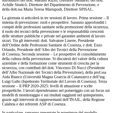
introduttivi del dott. Martino Rizzo, Direttore Sanitario, del dott.
Achille Straticò, Direttore del Dipartimento di Prevenzione, e
della dott.ssa Maria Teresa Marrapodi, Direttore SPISAL.
La giornata si articolerà in tre sessioni di lavoro. Prima sessione – Il
sistema di prevenzione: ruoli e prospettive. Saranno approfonditi i
compiti delle professioni sanitarie nella promozione della sicurezza,
il ruolo dei tecnici della prevenzione e le responsabilità crescenti
delle strutture pubbliche e private nel garantire ambienti di lavoro
sicuri. Tra gli interventi: dott. Salvatore Liserre, Presidente
dell
’
Ordine delle Professioni Sanitarie di Cosenza, e dott. Enzo
Orlando, Presidente dell
’
Albo dei Tecnici della Prevenzione
di Cosenza. Seconda sessione – Le prospettive di consolidamento
della cultura della prevenzione. Si discuterà del valore della cultura
aziendale e della formazione come strumenti di crescita per la
sicurezza, con contributi del dott. Vincenzo Di Nucci (Presidente
dell
’
Albo Nazionale dei Tecnici della Prevenzione), della prof.ssa
Aida Bianco (Università Magna Graecia di Catanzaro) e dell
’
ing.
Luigi Gallo (Ispettorato Territoriale del Lavoro di Cosenza). Terza
sessione – Il PRP 2020-2025: livelli di attuazione e scelte
prospettiche. I lavori riprenderanno nel pomeriggio con un focus sui
modelli di monitoraggio e sui risultati raggiunti nel quinquennio,
grazie agli interventi di rappresentanti dell
’
INAIL, della Regione
Calabria e dei referenti ASP di Cosenza.
In particolare, verranno presentate le esperienze del modello