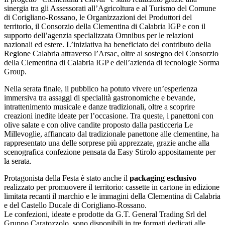
sinergia tra gli Assessorati all
’
Agricoltura e al Turismo del Comune
di Corigliano-Rossano, le Organizzazioni dei Produttori del
territorio, il Consorzio della Clementina di Calabria IGP e con il
supporto dell
’
agenzia specializzata Omnibus per le relazioni
nazionali ed estere. L
’
iniziativa ha beneficiato del contributo della
Regione Calabria attraverso l
’
Arsac, oltre al sostegno del Consorzio
della Clementina di Calabria IGP e dell
’
azienda di tecnologie Sorma
Group.
Nella serata finale, il pubblico ha potuto vivere un
’
esperienza
immersiva tra assaggi di specialità gastronomiche e bevande,
intrattenimento musicale e danze tradizionali, oltre a scoprire
creazioni inedite ideate per l
’
occasione. Tra queste, i panettoni con
olive salate e con olive candite proposto dalla pasticceria Le
Millevoglie, affiancato dal tradizionale panettone alle clementine, ha
rappresentato una delle sorprese più apprezzate, grazie anche alla
scenografica confezione pensata da Easy Stirolo appositamente per
la serata.
Protagonista della Festa è stato anche il
packaging esclusivo
realizzato per promuovere il territorio: cassette in cartone in edizione
limitata recanti il marchio e le immagini della Clementina di Calabria
e del Castello Ducale di Corigliano-Rossano.
Le confezioni, ideate e prodotte da G.T. General Trading Srl del
Gruppo Caratozzolo, sono disponibili in tre formati dedicati alle