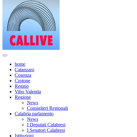
home
Catanzaro
Cosenza
Crotone
Reggio
Vibo Valentia
Regione
News
Consiglieri Regionali
Calabria parlamento
News
I Deputati Calabresi
I Senatori Calabresi
Istituzioni