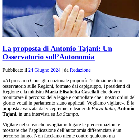
La proposta di Antonio Tajani: Un
Osservatorio sull’Autonomia
Pubblicato il
24 Giugno 2024
|
da
Redazione
«Al prossimo Consiglio nazionale proporrò l’istituzione di un
osservatorio sulle Regioni, formato dai capigruppo, i presidenti di
Regione e la ministra
Maria Elisabetta Casellati
che dovrò
monitorare il percorso della legge e controllare che i nostri ordini del
giorno votati in parlamento siano applicati. Vogliamo vigilare». È la
proposta avanzata dal vicepremier e leader di
Forza Italia
,
Antonio
Tajani
, in una intervista su
La Stampa
.
Vigilare nel senso che «vogliamo fugare le preoccupazioni e
mostrare che l’applicazione dell’autonomia differenziata è un
percorso lungo. Non facciamo niente contro qualcuno ma