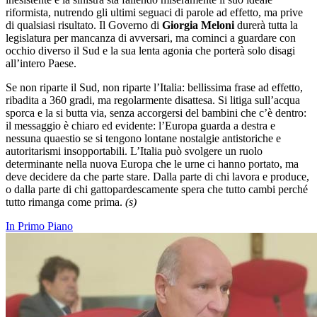
riformista, nutrendo gli ultimi seguaci di parole ad effetto, ma prive
di qualsiasi risultato. Il Governo di
Giorgia Meloni
durerà tutta la
legislatura per mancanza di avversari, ma cominci a guardare con
occhio diverso il Sud e la sua lenta agonia che porterà solo disagi
all’intero Paese.
Se non riparte il Sud, non riparte l’Italia: bellissima frase ad effetto,
ribadita a 360 gradi, ma regolarmente disattesa. Si litiga sull’acqua
sporca e la si butta via, senza accorgersi del bambini che c’è dentro:
il messaggio è chiaro ed evidente: l’Europa guarda a destra e
nessuna quaestio se si tengono lontane nostalgie antistoriche e
autoritarismi insopportabili. L’Italia può svolgere un ruolo
determinante nella nuova Europa che le urne ci hanno portato, ma
deve decidere da che parte stare. Dalla parte di chi lavora e produce,
o dalla parte di chi gattopardescamente spera che tutto cambi perché
tutto rimanga come prima.
(s)
In Primo Piano