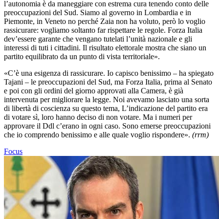
l’autonomia è da maneggiare con estrema cura tenendo conto delle
preoccupazioni del Sud. Siamo al governo in Lombardia e in
Piemonte, in Veneto no perché Zaia non ha voluto, però lo voglio
rassicurare: vogliamo soltanto far rispettare le regole. Forza Italia
dev’essere garante che vengano tutelati l’unità nazionale e gli
interessi di tuti i cittadini. Il risultato elettorale mostra che siano un
partito equilibrato da un punto di vista territoriale».
«C’è una esigenza di rassicurare. Io capisco benissimo – ha spiegato
Tajani – le preoccupazioni del Sud, ma Forza Italia, prima al Senato
e poi con gli ordini del giorno approvati alla Camera, è già
intervenuta per migliorare la legge. Noi avevamo lasciato una sorta
di libertà di coscienza su questo tema, L’indicazione del partito era
di votare sì, loro hanno deciso di non votare. Ma i numeri per
approvare il Ddl c’erano in ogni caso. Sono emerse preoccupazioni
che io comprendo benissimo e alle quale voglio rispondere».
(rrm)
Focus