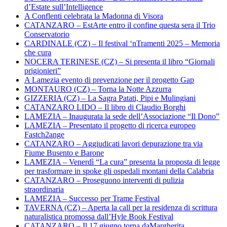
d’Estate sull’Intelligence
A Conflenti celebrata la Madonna di Visora
CATANZARO – EstArte entro il confine questa sera il Trio
Conservatorio
CARDINALE (CZ) – Il festival ‘nTramenti 2025 – Memoria
che cura
NOCERA TERINESE (CZ) – Si presenta il libro “Giornali
prigionieri”
A Lamezia evento di prevenzione per il progetto Gap
MONTAURO (CZ) – Torna la Notte Azzurra
GIZZERIA (CZ) – La Sagra Patati, Pipi e Mulingiani
CATANZARO LIDO – Il libro di Claudio Borghi
LAMEZIA – Inaugurata la sede dell’Associazione “Il Dono”
LAMEZIA – Presentato il progetto di ricerca europeo
Fastch2ange
CATANZARO – Aggiudicati lavori depurazione tra via
Fiume Busento e Barone
LAMEZIA – Venerdì “La cura” presenta la proposta di legge
per trasformare in spoke gli ospedali montani della Calabria
CATANZARO – Proseguono interventi di pulizia
straordinaria
LAMEZIA – Successo per Trame Festival
TAVERNA (CZ) – Aperta la call per la residenza di scrittura
naturalistica promossa dall’Hyle Book Festival
CATANZARO – Il 17 giugno torna daMargherita