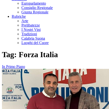
Europarlamento
Consiglio Regionale
Giunta Regionale
Rubriche
Arte
Prelibatezze
I Nostri Vini
Tradizioni
Calabria Suona
Luoghi del Cuore
Tag:
Forza Italia
In Primo Piano