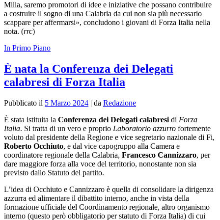
Milia, saremo promotori di idee e iniziative che possano contribuire
a costruire il sogno di una Calabria da cui non sia più necessario
scappare per affermarsi», concludono i giovani di Forza Italia nella
nota. (
rrc
)
In Primo Piano
È nata la Conferenza dei Delegati
calabresi di Forza Italia
Pubblicato il
5 Marzo 2024
|
da
Redazione
È stata istituita la
Conferenza dei Delegati calabresi
di
Forza
Italia
. Si tratta di un vero e proprio
Laboratorio azzurro
fortemente
voluto dal presidente della Regione e vice segretario nazionale di Fi,
Roberto Occhiuto
, e dal vice capogruppo alla Camera e
coordinatore regionale della Calabria,
Francesco Cannizzaro
, per
dare maggiore forza alla voce del territorio, nonostante non sia
previsto dallo Statuto del partito.
L’idea di Occhiuto e Cannizzaro è quella di consolidare la dirigenza
azzurra ed alimentare il dibattito interno, anche in vista della
formazione ufficiale del Coordinamento regionale, altro organismo
interno (questo però obbligatorio per statuto di Forza Italia) di cui