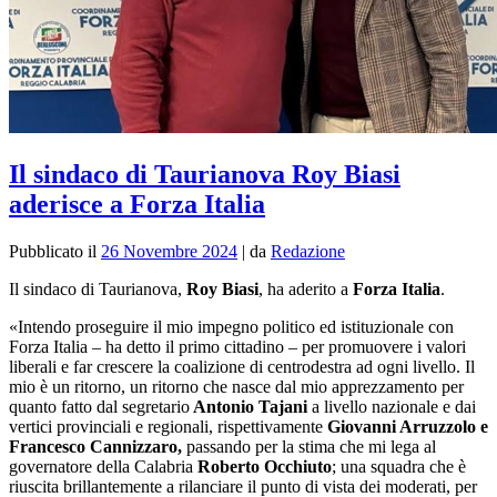
Il sindaco di Taurianova Roy Biasi
aderisce a Forza Italia
Pubblicato il
26 Novembre 2024
|
da
Redazione
Il sindaco di Taurianova,
Roy Biasi
, ha aderito a
Forza Italia
.
«I
ntendo proseguire il mio impegno politico ed istituzionale con
Forza Italia –
ha detto il primo cittadino
– per promuovere i valori
liberali e far crescere la coalizione di centrodestra ad ogni livello. Il
mio è un ritorno, u
n ritorno che nasce dal mio apprezzamento per
quanto fatto dal segretario
Antonio Tajani
a livello nazionale e dai
vertici provinciali e regionali, rispettivamente
Giovanni Arruzzolo
e
Francesco Cannizzaro,
passando per la stima che mi lega al
governatore della Calabria
Roberto Occhiuto
; una squadra che è
riuscita brillantemente a rilanciare il punto di vista dei moderati, per