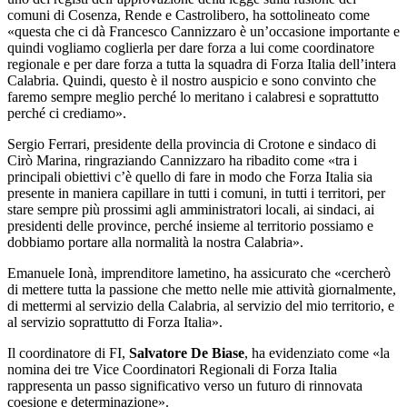
comuni di Cosenza, Rende e Castrolibero, ha sottolineato come
«questa che ci dà Francesco Cannizzaro è un’occasione importante e
quindi vogliamo coglierla per dare forza a lui come coordinatore
regionale e per dare forza a tutta la squadra di Forza Italia dell’intera
Calabria. Quindi, questo è il nostro auspicio e sono convinto che
faremo sempre meglio perché lo meritano i calabresi e soprattutto
perché ci crediamo».
Sergio Ferrari, presidente della provincia di Crotone e sindaco di
Cirò Marina, ringraziando Cannizzaro ha ribadito come «tra i
principali obiettivi c’è quello di fare in modo che Forza Italia sia
presente in maniera capillare in tutti i comuni, in tutti i territori, per
stare sempre più prossimi agli amministratori locali, ai sindaci, ai
presidenti delle province, perché insieme al territorio possiamo e
dobbiamo portare alla normalità la nostra Calabria».
Emanuele Ionà, imprenditore lametino, ha assicurato che «cercherò
di mettere tutta la passione che metto nelle mie attività giornalmente,
di mettermi al servizio della Calabria, al servizio del mio territorio, e
al servizio soprattutto di Forza Italia».
Il coordinatore di FI,
Salvatore De Biase
, ha evidenziato come «la
nomina dei tre Vice Coordinatori Regionali di Forza Italia
rappresenta un passo significativo verso un futuro di rinnovata
coesione e determinazione».