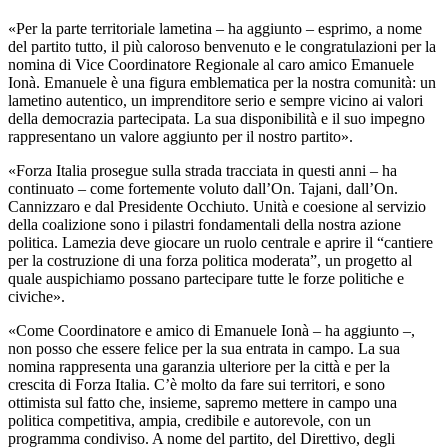
«Per la parte territoriale lametina – ha aggiunto – esprimo, a nome
del partito tutto, il più caloroso benvenuto e le congratulazioni per la
nomina di Vice Coordinatore Regionale al caro amico Emanuele
Ionà. Emanuele è una figura emblematica per la nostra comunità: un
lametino autentico, un imprenditore serio e sempre vicino ai valori
della democrazia partecipata. La sua disponibilità e il suo impegno
rappresentano un valore aggiunto per il nostro partito».
«Forza Italia prosegue sulla strada tracciata in questi anni – ha
continuato – come fortemente voluto dall’On. Tajani, dall’On.
Cannizzaro e dal Presidente Occhiuto. Unità e coesione al servizio
della coalizione sono i pilastri fondamentali della nostra azione
politica. Lamezia deve giocare un ruolo centrale e aprire il “cantiere
per la costruzione di una forza politica moderata”, un progetto al
quale auspichiamo possano partecipare tutte le forze politiche e
civiche».
«Come Coordinatore e amico di Emanuele Ionà – ha aggiunto –,
non posso che essere felice per la sua entrata in campo. La sua
nomina rappresenta una garanzia ulteriore per la città e per la
crescita di Forza Italia. C’è molto da fare sui territori, e sono
ottimista sul fatto che, insieme, sapremo mettere in campo una
politica competitiva, ampia, credibile e autorevole, con un
programma condiviso.
A nome del partito, del Direttivo, degli