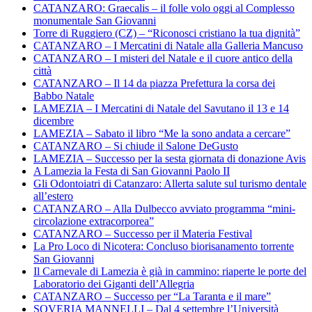
CATANZARO: Graecalis – il folle volo oggi al Complesso
monumentale San Giovanni
Torre di Ruggiero (CZ) – “Riconosci cristiano la tua dignità”
CATANZARO – I Mercatini di Natale alla Galleria Mancuso
CATANZARO – I misteri del Natale e il cuore antico della
città
CATANZARO – Il 14 da piazza Prefettura la corsa dei
Babbo Natale
LAMEZIA – I Mercatini di Natale del Savutano il 13 e 14
dicembre
LAMEZIA – Sabato il libro “Me la sono andata a cercare”
CATANZARO – Si chiude il Salone DeGusto
LAMEZIA – Successo per la sesta giornata di donazione Avis
A Lamezia la Festa di San Giovanni Paolo II
Gli Odontoiatri di Catanzaro: Allerta salute sul turismo dentale
all’estero
CATANZARO – Alla Dulbecco avviato programma “mini-
circolazione extracorporea”
CATANZARO – Successo per il Materia Festival
La Pro Loco di Nicotera: Concluso biorisanamento torrente
San Giovanni
Il Carnevale di Lamezia è già in cammino: riaperte le porte del
Laboratorio dei Giganti dell’Allegria
CATANZARO – Successo per “La Taranta e il mare”
SOVERIA MANNELLI – Dal 4 settembre l’Università