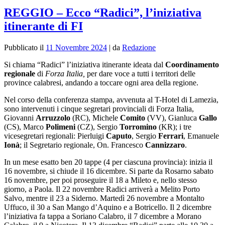
REGGIO – Ecco “Radici”, l’iniziativa
itinerante di FI
Pubblicato il
11 Novembre 2024
|
da
Redazione
Si chiama “Radici” l’iniziativa itinerante ideata dal
Coordinamento
regionale
di
Forza Italia,
per dare voce
a tutti i territori delle
province calabresi, andando a toccare ogni area della regione.
Nel corso della conferenza stampa, avvenuta al T-Hotel di Lamezia,
sono intervenuti i cinque segretari provinciali di Forza Italia,
Giovanni
Arruzzolo
(RC), Michele
Comito
(VV), Gianluca
Gallo
(CS), Marco
Polimeni
(CZ), Sergio
Torromino
(KR); i tre
vicesegretari regionali: Pierluigi
Caputo
, Sergio
Ferrari
, Emanuele
Ionà
; il Segretario regionale, On. Francesco
Cannizzaro
.
In un mese esatto ben 20 tappe (4 per ciascuna provincia): inizia il
16 novembre, si chiude il 16 dicembre. Si parte da Rosarno sabato
16 novembre, per poi proseguire il 18 a Mileto e, nello stesso
giorno, a Paola. Il 22 novembre Radici arriverà a Melito Porto
Salvo, mentre il 23 a Siderno. Martedì 26 novembre a Montalto
Uffuco, il 30 a San Mango d’Aquino e a Botricello. Il 2 dicembre
l’iniziativa fa tappa a Soriano Calabro, il 7 dicembre a Morano