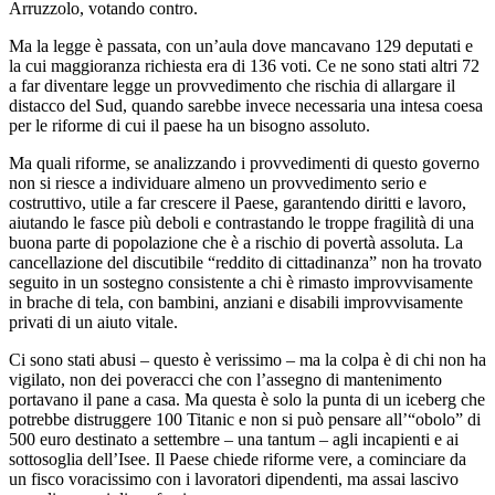
Arruzzolo, votando contro.
Ma la legge è passata, con un’aula dove mancavano 129 deputati e
la cui maggioranza richiesta era di 136 voti. Ce ne sono stati altri 72
a far diventare legge un provvedimento che rischia di allargare il
distacco del Sud, quando sarebbe invece necessaria una intesa coesa
per le riforme di cui il paese ha un bisogno assoluto.
Ma quali riforme, se analizzando i provvedimenti di questo governo
non si riesce a individuare almeno un provvedimento serio e
costruttivo, utile a far crescere il Paese, garantendo diritti e lavoro,
aiutando le fasce più deboli e contrastando le troppe fragilità di una
buona parte di popolazione che è a rischio di povertà assoluta. La
cancellazione del discutibile “reddito di cittadinanza” non ha trovato
seguito in un sostegno consistente a chi è rimasto improvvisamente
in brache di tela, con bambini, anziani e disabili improvvisamente
privati di un aiuto vitale.
Ci sono stati abusi – questo è verissimo – ma la colpa è di chi non ha
vigilato, non dei poveracci che con l’assegno di mantenimento
portavano il pane a casa. Ma questa è solo la punta di un iceberg che
potrebbe distruggere 100 Titanic e non si può pensare all’“obolo” di
500 euro destinato a settembre – una tantum – agli incapienti e ai
sottosoglia dell’Isee. Il Paese chiede riforme vere, a cominciare da
un fisco voracissimo con i lavoratori dipendenti, ma assai lascivo