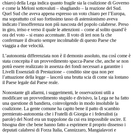
chiaro) della Lega indica quanto fragile sia la coalizione di Governo
e come la Meloni sottovaluti – sbagliando – la reazione del Sud.
Quel Sud che aveva appena espresso un voto chiaro per l’Europa,
ma soprattutto col suo fortissimo tasso di astensionismo aveva
indicato l’insofferenza non più nascosta del popolo calabrese. Preso
in giro, irriso e verso il quale le attenzioni – come al solito quand’è
ora del voto – si erano accentuate. Il voto di ieri non fa che
confermare il divario sempre incolmabile di questo Paese che
viaggia a due velocità.
L’autonomia differenziata non è il demonio assoluto, ma così come è
stata concepita è un provvedimento spacca-Paese che, anche se non
potrà essere realizzato in assenza dei fondi necessari a garantire i
Livelli Essenziali di Prestazione – conditio sine qua non per
l’attuazione della legge – lascerà una brutta scia di come sia lontano
il Paese legale dal Paese reale.
Nonostante gli allarmi, i suggerimenti, le osservazioni utili a
modificare un provvedimento stupido e divisivo, la Lega ne ha fatto
una questione di bandiera, coinvolgendo in modo insolubile la
coalizione. La gente comune ha capito bene il patto di scambio
premierato-autonomia che i Fratelli di Giorgia e i federalisti (a
parole) del Nord era un trappolone da cui era impossibile uscire. E
bisogna dire che bene hanno fatto a esprimere il proprio dissenso i
deputati calabresi di Forza Italia, Cannizzaro, Mangialavori e