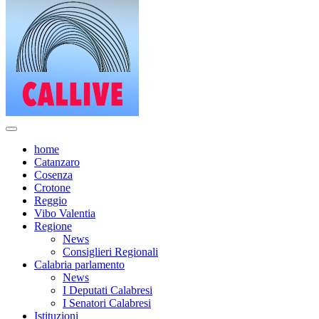
home
Catanzaro
Cosenza
Crotone
Reggio
Vibo Valentia
Regione
News
Consiglieri Regionali
Calabria parlamento
News
I Deputati Calabresi
I Senatori Calabresi
Istituzioni