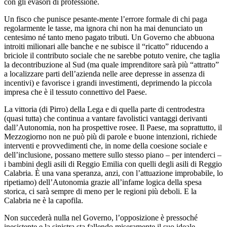
con gli evasori di professione.
Un fisco che punisce pesante-mente l’errore formale di chi paga
regolarmente le tasse, ma ignora chi non ha mai denunciato un
centesimo né tanto meno pagato tributi. Un Governo che abbuona
introiti milionari alle banche e ne subisce il “ricatto” riducendo a
briciole il contributo sociale che ne sarebbe potuto venire, che taglia
la decontribuzione al Sud (ma quale imprenditore sarà più “attratto”
a localizzare parti dell’azienda nelle aree depresse in assenza di
incentivi) e favorisce i grandi investimenti, deprimendo la piccola
impresa che è il tessuto connettivo del Paese.
La vittoria (di Pirro) della Lega e di quella parte di centrodestra
(quasi tutta) che continua a vantare favolistici vantaggi derivanti
dall’Autonomia, non ha prospettive rosee. Il Paese, ma soprattutto, il
Mezzogiorno non ne può più di parole e buone intenzioni, richiede
interventi e provvedimenti che, in nome della coesione sociale e
dell’inclusione, possano mettere sullo stesso piano – per intenderci –
i bambini degli asili di Reggio Emilia con quelli degli asili di Reggio
Calabria. È una vana speranza, anzi, con l’attuazione improbabile, lo
ripetiamo) dell’Autonomia grazie all’infame logica della spesa
storica, ci sarà sempre di meno per le regioni più deboli. E la
Calabria ne è la capofila.
Non succederà nulla nel Governo, l’opposizione è pressoché
inesistente e la sinistra sta fallendo miseramente il suo ideale