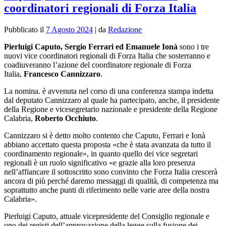
coordinatori regionali di Forza Italia
Pubblicato il
7 Agosto 2024
|
da
Redazione
Pierluigi Caputo, Sergio Ferrari ed Emanuele Ionà
sono i tre
nuovi vice coordinatori regionali di Forza Italia che sosterranno e
coadiuveranno l’azione del coordinatore regionale di Forza
Italia,
Francesco Cannizzaro
.
La nomina. è avvenuta nel corso di una conferenza stampa indetta
dal deputato Cannizzaro al quale ha partecipato, anche, il presidente
della Regione e vicesegretario nazionale e presidente della Regione
Calabria,
Roberto Occhiuto
.
Cannizzaro si è detto molto contento che Caputo, Ferrari e Ionà
abbiano accettato questa proposta «che è stata avanzata da tutto il
coordinamento regionale», in quanto quello dei vice segretari
regionali è un ruolo significativo «e grazie alla loro presenza
nell’affiancare il sottoscritto sono convinto che Forza Italia crescerà
ancora di più perché daremo messaggi di qualità, di competenza ma
soprattutto anche punti di riferimento nelle varie aree della nostra
Calabria».
Pierluigi Caputo, attuale vicepresidente del Consiglio regionale e
uno dei registi dell’approvazione della legge sulla fusione dei