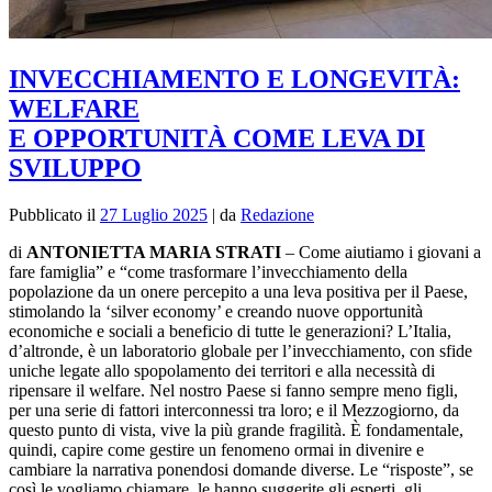
INVECCHIAMENTO E LONGEVITÀ:
WELFARE
E OPPORTUNITÀ COME LEVA DI
SVILUPPO
Pubblicato il
27 Luglio 2025
|
da
Redazione
di
ANTONIETTA MARIA STRATI
– Come aiutiamo i giovani a
fare famiglia” e “come trasformare l’invecchiamento della
popolazione da un onere percepito a una leva positiva per il Paese,
stimolando la ‘silver economy’ e creando nuove opportunità
economiche e sociali a beneficio di tutte le generazioni? L’Italia,
d’altronde, è un laboratorio globale per l’invecchiamento, con sfide
uniche legate allo spopolamento dei territori e alla necessità di
ripensare il welfare. Nel nostro Paese si fanno sempre meno figli,
per una serie di fattori interconnessi tra loro; e il Mezzogiorno, da
questo punto di vista, vive la più grande fragilità. È fondamentale,
quindi, capire come gestire un fenomeno ormai in divenire e
cambiare la narrativa ponendosi domande diverse. Le “risposte”, se
così le vogliamo chiamare, le hanno suggerite gli esperti, gli