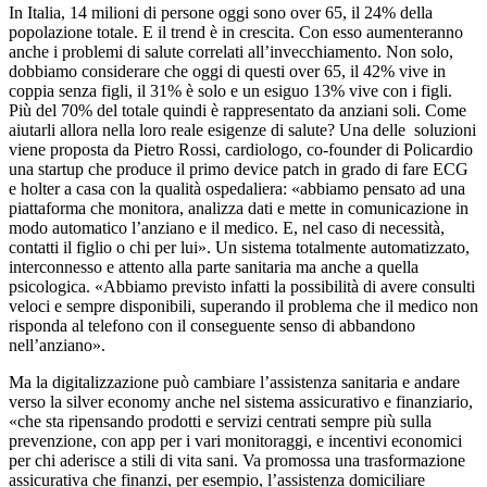
In Italia, 14 milioni di persone oggi sono over 65, il 24% della
popolazione totale. E il trend è in crescita. Con esso aumenteranno
anche i problemi di salute correlati all’invecchiamento. Non solo,
dobbiamo considerare che oggi di questi over 65, il 42% vive in
coppia senza figli, il 31% è solo e un esiguo 13% vive con i figli.
Più del 70% del totale quindi è rappresentato da anziani soli. Come
aiutarli allora nella loro reale esigenze di salute? Una delle soluzioni
viene proposta da Pietro Rossi, cardiologo, co-founder di Policardio
una startup che produce il primo device patch in grado di fare ECG
e holter a casa con la qualità ospedaliera: «abbiamo pensato ad una
piattaforma che monitora, analizza dati e mette in comunicazione in
modo automatico l’anziano e il medico. E, nel caso di necessità,
contatti il figlio o chi per lui». Un sistema totalmente automatizzato,
interconnesso e attento alla parte sanitaria ma anche a quella
psicologica. «Abbiamo previsto infatti la possibilità di avere consulti
veloci e sempre disponibili, superando il problema che il medico non
risponda al telefono con il conseguente senso di abbandono
nell’anziano».
Ma la digitalizzazione può cambiare l’assistenza sanitaria e andare
verso la silver economy anche nel sistema assicurativo e finanziario,
«che sta ripensando prodotti e servizi centrati sempre più sulla
prevenzione, con app per i vari monitoraggi, e incentivi economici
per chi aderisce a stili di vita sani. Va promossa una trasformazione
assicurativa che finanzi, per esempio, l’assistenza domiciliare