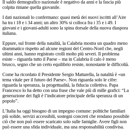
Il saldo demografico nazionale è negativo da anni e la fascia più
colpita rimane quella giovanile.
I dati nazionali lo confermano: quasi metà dei nuovi iscritti all’Aire
ha tra i 18 e i 34 anni; un altro 30% si colloca fra i 35 e i 49. I
giovani e i giovani-adulti sono la spina dorsale della nuova diaspora
italiana.
Eppure, sul fronte della natalità, la Calabria mostra un quadro meno
drammatico rispetto ad alcune regioni del Centro-Nord che, negli
ultimi anni, hanno registrato crolli molto più severi. Il problema
esiste – riguarda tutto il Paese – ma in Calabria il calo è meno
brusco, segno che un certo equilibrio resiste, nonostante le difficoltà.
Come ha ricordato il Presidente Sergio Mattarella, la natalità è «un
tema vitale per il futuro del Paese». Non riguarda solo le cifre:
riguarda la speranza, la progettualità, la fiducia collettiva. Papa
Francesco lo ha detto con una frase che vale più di mille grafici: “La
generazione dei figli è l’indicatore principale della speranza di un
popolo”.
L’Italia ha oggi bisogno di un impegno comune: politiche familiari
più solide, servizi accessibili, sostegni concreti che rendano possibile
ciò che non può essere scaricato solo sulle famiglie. Avere figli non
può essere una sfida individuale, ma una responsabilità condivisa.