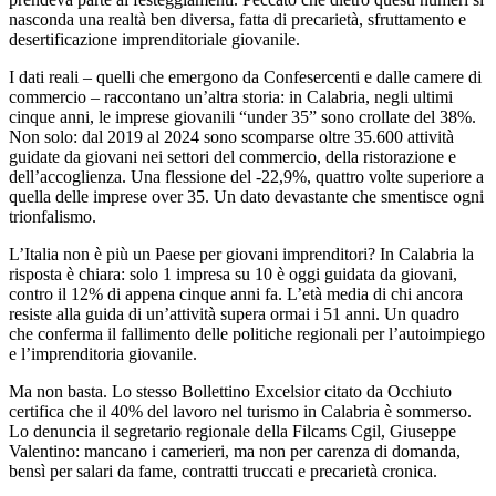
nasconda una realtà ben diversa, fatta di precarietà, sfruttamento e
desertificazione imprenditoriale giovanile.
I dati reali – quelli che emergono da Confesercenti e dalle camere di
commercio – raccontano un’altra storia: in Calabria, negli ultimi
cinque anni, le imprese giovanili “under 35” sono crollate del 38%.
Non solo: dal 2019 al 2024 sono scomparse oltre 35.600 attività
guidate da giovani nei settori del commercio, della ristorazione e
dell’accoglienza. Una flessione del -22,9%, quattro volte superiore a
quella delle imprese over 35. Un dato devastante che smentisce ogni
trionfalismo.
L’Italia non è più un Paese per giovani imprenditori? In Calabria la
risposta è chiara: solo 1 impresa su 10 è oggi guidata da giovani,
contro il 12% di appena cinque anni fa. L’età media di chi ancora
resiste alla guida di un’attività supera ormai i 51 anni. Un quadro
che conferma il fallimento delle politiche regionali per l’autoimpiego
e l’imprenditoria giovanile.
Ma non basta. Lo stesso Bollettino Excelsior citato da Occhiuto
certifica che il 40% del lavoro nel turismo in Calabria è sommerso.
Lo denuncia il segretario regionale della Filcams Cgil, Giuseppe
Valentino: mancano i camerieri, ma non per carenza di domanda,
bensì per salari da fame, contratti truccati e precarietà cronica.