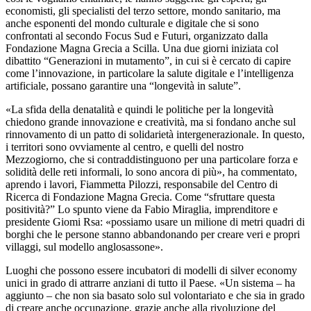
economisti, gli specialisti del terzo settore, mondo sanitario, ma
anche esponenti del mondo culturale e digitale che si sono
confrontati al secondo Focus Sud e Futuri, organizzato dalla
Fondazione Magna Grecia a Scilla. Una due giorni iniziata col
dibattito “Generazioni in mutamento”, in cui si è cercato di capire
come l’innovazione, in particolare la salute digitale e l’intelligenza
artificiale, possano garantire una “longevità in salute”.
«La sfida della denatalità e quindi le politiche per la longevità
chiedono grande innovazione e creatività, ma si fondano anche sul
rinnovamento di un patto di solidarietà intergenerazionale. In questo,
i territori sono ovviamente al centro, e quelli del nostro
Mezzogiorno, che si contraddistinguono per una particolare forza e
solidità delle reti informali, lo sono ancora di più», ha commentato,
aprendo i lavori, Fiammetta Pilozzi, responsabile del Centro di
Ricerca di Fondazione Magna Grecia. Come “sfruttare questa
positività?” Lo spunto viene da Fabio Miraglia, imprenditore e
presidente Giomi Rsa: «possiamo usare un milione di metri quadri di
borghi che le persone stanno abbandonando per creare veri e propri
villaggi, sul modello anglosassone».
Luoghi che possono essere incubatori di modelli di silver economy
unici in grado di attrarre anziani di tutto il Paese. «Un sistema – ha
aggiunto – che non sia basato solo sul volontariato e che sia in grado
di creare anche occupazione, grazie anche alla rivoluzione del