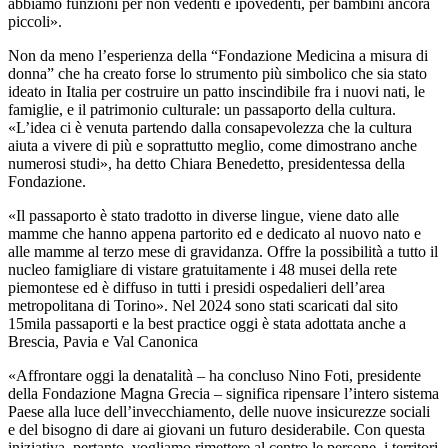
abbiamo funzioni per non vedenti e ipovedenti, per bambini ancora
piccoli».
Non da meno l’esperienza della “Fondazione Medicina a misura di
donna” che ha creato forse lo strumento più simbolico che sia stato
ideato in Italia per costruire un patto inscindibile fra i nuovi nati, le
famiglie, e il patrimonio culturale: un passaporto della cultura.
«L’idea ci è venuta partendo dalla consapevolezza che la cultura
aiuta a vivere di più e soprattutto meglio, come dimostrano anche
numerosi studi», ha detto Chiara Benedetto, presidentessa della
Fondazione.
«Il passaporto è stato tradotto in diverse lingue, viene dato alle
mamme che hanno appena partorito ed e dedicato al nuovo nato e
alle mamme al terzo mese di gravidanza. Offre la possibilità a tutto il
nucleo famigliare di vistare gratuitamente i 48 musei della rete
piemontese ed è diffuso in tutti i presidi ospedalieri dell’area
metropolitana di Torino». Nel 2024 sono stati scaricati dal sito
15mila passaporti e la best practice oggi è stata adottata anche a
Brescia, Pavia e Val Canonica
«Affrontare oggi la denatalità – ha concluso Nino Foti, presidente
della Fondazione Magna Grecia – significa ripensare l’intero sistema
Paese alla luce dell’invecchiamento, delle nuove insicurezze sociali
e del bisogno di dare ai giovani un futuro desiderabile. Con questa
iniziativa, pertanto, vogliamo rimettere al centro le persone, i territori