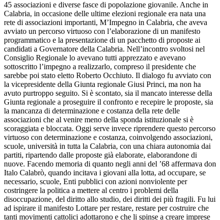
45 associazioni e diverse fasce di popolazione giovanile. Anche in
Calabria, in occasione delle ultime elezioni regionale era nata una
rete di associazioni importanti, M’Impegno in Calabria, che aveva
avviato un percorso virtuoso con l’elaborazione di un manifesto
programmatic
o e la presentazione di un pacchetto di proposte ai
candidati a Governatore della Calabria. Nell’incontro svoltosi nel
Consiglio Regionale lo avevano tutti apprezzato e avevano
sottoscritto l’impegno a realizzarlo, compreso il presidente che
sarebbe poi stato eletto Roberto Occhiuto. Il dialogo fu avviato con
la vicepresidente della Giunta regionale Giusi Princi, ma non ha
avuto purtroppo seguito. Si è scontato, sia il mancato interesse della
Giunta regionale a proseguire il confronto e recepire le proposte, sia
la mancanza di determinazione e costanza della rete delle
associazioni che al venire meno della sponda istituzionale si è
scoraggiata e bloccata. Oggi serve invece riprendere questo percorso
virtuoso con determinazione e costanza, coinvolgendo associazioni,
scuole, università in tutta la Calabria, con una chiara autonomia dai
partiti, ripartendo dalle proposte già elaborate, elaborandone di
nuove. Facendo memoria di quanto negli anni del ’68 affermava don
Italo Calabrò, quando incitava i giovani alla lotta, ad occupare, se
necessario, scuole, Enti pubblici con azioni nonviolente per
costringere la politica a mettere al centro i problemi della
disoccupazione, del diritto allo studio, dei diritti dei più fragili. Fu lui
ad ispirare il manifesto Lottare per restare, restare per costruire che
tanti movimenti cattolici adottarono e che li spinse a creare imprese