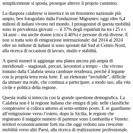
semplicemente si sposta, prosegue altrove il proprio cammino.
La diaspora calabrese si inserisce in un fenomeno nazionale più
ampio, ben fotografato dalla Fondazione Migrantes: oggi oltre 6,4
milioni di italiani vivono nel mondo. I protagonisti di questa mobilità
sono in prevalenza giovani — il 37% degli espatriati ha tra i 25 e i
34 anni – ma anche donne (circa il 46%) e persone di età diverse. E
non si tratta solo di emigrazione internazionale: dal 2014 al 2024
oltre un milione di italiani si sono spostati dal Sud al Centro-Nord,
alla ricerca di occasioni di lavoro, studio e stabilità.
A questi numeri si aggiunge una platea ancora più ampia di
meridionali – stagionali, precari, lavoratori a tempo – che vivono
lontano dalla Calabria senza cambiare residenza, perché il legame
con la propria terra resta forte. È un elettorato “invisibile”, difficile
da stimare ma reale, che continua a partecipare, a modo suo, alla vita
civile e politica della regione.
Questa realtà si intreccia con la grande questione demografica. La
Calabria non è la regione italiana che emigra di più: nelle classifiche
complessive si colloca attorno al sesto-settimo posto. E se guardiamo
all’emigrazione verso l’estero, dopo la Sicilia, le regioni che
registrano il maggior numero di partenze sono Lombardia e Veneto:
territori economicamente forti ma che oggi vedono una crescente
mobilità verso altri Paesi, alla ricerca di realizzazione professionale.