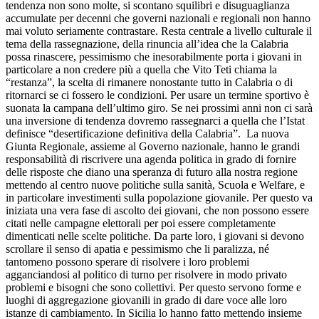
tendenza non sono molte, si scontano squilibri e disuguaglianza
accumulate per decenni che governi nazionali e regionali non hanno
mai voluto seriamente contrastare. Resta centrale a livello culturale il
tema della rassegnazione, della rinuncia all’idea che la Calabria
possa rinascere, pessimismo che inesorabilmente porta i giovani in
particolare a non credere più a quella che Vito Teti chiama la
“restanza”, la scelta di rimanere nonostante tutto in Calabria o di
ritornarci se ci fossero le condizioni. Per usare un termine sportivo è
suonata la campana dell’ultimo giro. Se nei prossimi anni non ci sarà
una inversione di tendenza dovremo rassegnarci a quella che l’Istat
definisce “desertificazione definitiva della Calabria”. La nuova
Giunta Regionale, assieme al Governo nazionale, hanno le grandi
responsabilità di riscrivere una agenda politica in grado di fornire
delle risposte che diano una speranza di futuro alla nostra regione
mettendo al centro nuove politiche sulla sanità, Scuola e Welfare, e
in particolare investimenti sulla popolazione giovanile. Per questo va
iniziata una vera fase di ascolto dei giovani, che non possono essere
citati nelle campagne elettorali per poi essere completamente
dimenticati nelle scelte politiche. Da parte loro, i giovani si devono
scrollare il senso di apatia e pessimismo che li paralizza, né
tantomeno possono sperare di risolvere i loro problemi
agganciandosi al politico di turno per risolvere in modo privato
problemi e bisogni che sono collettivi. Per questo servono forme e
luoghi di aggregazione giovanili in grado di dare voce alle loro
istanze di cambiamento. In Sicilia lo hanno fatto mettendo insieme