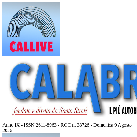
Vai
al
contenuto
Anno IX - ISSN 2611-8963 - ROC n. 33726 - Domenica 9 Agosto
2026