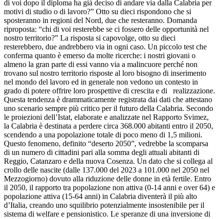
di voi dopo il diploma ha già deciso di andare via dalla Calabria per
motivi di studio o di lavoro?” Otto su dieci rispondono che si
sposteranno in regioni del Nord, due che resteranno. Domanda
riproposta: “chi di voi resterebbe se ci fossero delle opportunità nel
nostro territorio?” La risposta si capovolge, otto su dieci
resterebbero, due andrebbero via in ogni caso. Un piccolo test che
conferma quanto è emerso da molte ricerche: i nostri giovani o
almeno la gran parte di essi vanno via a malincuore perché non
trovano sul nostro territorio risposte al loro bisogno di inserimento
nel mondo del lavoro ed in generale non vedono un contesto in
grado di potere offrire loro prospettive di crescita e di realizzazione.
Questa tendenza è drammaticamente registrata dai dati che attestano
uno scenario sempre più critico per il futuro della Calabria. Secondo
le proiezioni dell’Istat, elaborate e analizzate nel Rapporto Svimez,
la Calabria è destinata a perdere circa 368.000 abitanti entro il 2050,
scendendo a una popolazione totale di poco meno di 1,5 milioni.
Questo fenomeno, definito “deserto 2050”, vedrebbe la scomparsa
di un numero di cittadini pari alla somma degli attuali abitanti di
Reggio, Catanzaro e della nuova Cosenza. Un dato che si collega al
crollo delle nascite (dalle 137.000 del 2023 a 101.000 nel 2050 nel
Mezzogiorno) dovuto alla riduzione delle donne in età fertile. Entro
il 2050, il rapporto tra popolazione non attiva (0-14 anni e over 64) e
popolazione attiva (15-64 anni) in Calabria diventerà il più alto
d’Italia, creando uno squilibrio potenzialmente insostenibile per il
sistema di welfare e pensionistico. Le speranze di una inversione di