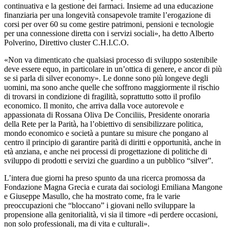
continuativa e la gestione dei farmaci. Insieme ad una educazione
finanziaria per una longevità consapevole tramite l’erogazione di
corsi per over 60 su come gestire patrimoni, pensioni e tecnologie
per una connessione diretta con i servizi sociali», ha detto Alberto
Polverino, Direttivo cluster C.H.I.C.O.
«Non va dimenticato che qualsiasi processo di sviluppo sostenibile
deve essere equo, in particolare in un’ottica di genere, e ancor di più
se si parla di silver economy». Le donne sono più longeve degli
uomini, ma sono anche quelle che soffrono maggiormente il rischio
di trovarsi in condizione di fragilità, soprattutto sotto il profilo
economico. Il monito, che arriva dalla voce autorevole e
appassionata di Rossana Oliva De Conciliis, Presidente onoraria
della Rete per la Parità, ha l’obiettivo di sensibilizzare politica,
mondo economico e società a puntare su misure che pongano al
centro il principio di garantire parità di diritti e opportunità, anche in
età anziana, e anche nei processi di progettazione di politiche di
sviluppo di prodotti e servizi che guardino a un pubblico “silver”.
L’intera due giorni ha preso spunto da una ricerca promossa da
Fondazione Magna Grecia e curata dai sociologi Emiliana Mangone
e Giuseppe Masullo, che ha mostrato come, fra le varie
preoccupazioni che “bloccano” i giovani nello sviluppare la
propensione alla genitorialità, vi sia il timore «di perdere occasioni,
non solo professionali, ma di vita e culturali».