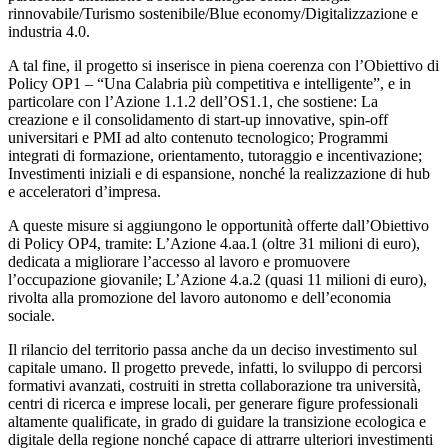
rinnovabile/Turismo sostenibile/Blue economy/Digitalizzazione e
industria 4.0.
A tal fine, il progetto si inserisce in piena coerenza con l’Obiettivo di
Policy OP1 – “Una Calabria più competitiva e intelligente”, e in
particolare con l’Azione 1.1.2 dell’OS1.1, che sostiene:
La
creazione e il consolidamento di start-up innovative, spin-off
universitari e PMI ad alto contenuto tecnologico;
Programmi
integrati di formazione, orientamento, tutoraggio e incentivazione;
Investimenti iniziali e di espansione, nonché la realizzazione di hub
e acceleratori d’impresa.
A queste misure si aggiungono le opportunità offerte dall’Obiettivo
di Policy OP4, tramite:
L’Azione 4.aa.1 (oltre 31 milioni di euro),
dedicata a migliorare l’accesso al lavoro e promuovere
l’occupazione giovanile;
L’Azione 4.a.2 (quasi 11 milioni di euro),
rivolta alla promozione del lavoro autonomo e dell’economia
sociale.
Il rilancio del territorio passa anche da un deciso investimento sul
capitale umano. Il progetto prevede, infatti, lo sviluppo di percorsi
formativi avanzati, costruiti in stretta collaborazione tra università,
centri di ricerca e imprese locali, per generare figure professionali
altamente qualificate, in grado di guidare la transizione ecologica e
digitale della regione nonché capace di attrarre ulteriori investimenti