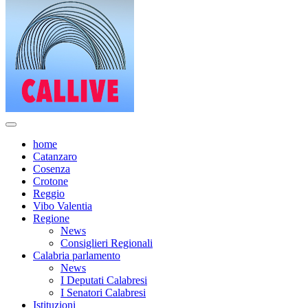
home
Catanzaro
Cosenza
Crotone
Reggio
Vibo Valentia
Regione
News
Consiglieri Regionali
Calabria parlamento
News
I Deputati Calabresi
I Senatori Calabresi
Istituzioni