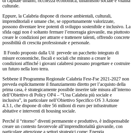
di capitale umano, ricchezza economica, dinamismo sociale e vitalità
culturale.
Eppure, la Calabria dispone di risorse ambientali, culturali,
imprenditoriali e umane che, se opportunamente valorizzate,
possono diventare leve potenti di sviluppo sostenibile e inclusivo. La
sfida oggi non è soltanto fermare l’emorragia giovanile, ma piuttosto
creare le condizioni per attrarre e trattenere talenti, offrendo concrete
possibilità di crescita professionale e personale.
Il Fondo proposto dalla Uil prevede un pacchetto integrato di
misure economiche, fiscali e sociali che mirano a creare le
condizioni affinché i giovani calabresi possano progettare e costruire
un futuro nella loro terra.
Sebbene il Programma Regionale Calabria Fesr-Fse 2021-2027 non
preveda esplicitamente il finanziamento diretto per l’acquisto della
prima casa, è strategicamente possibile inserire tale misura all’interno
dell’Obiettivo di Policy OP4 – “Una Calabria più sociale e
inclusiva”, in particolare nell’Obiettivo Specifico OS 3 Azione
4.3.1, che dispone di oltre 56 milioni di euro per infrastrutture
abitative e interventi di housing sociale.
Perché il “ritorno” diventi permanente e produttivo, è indispensabile
creare un contesto favorevole all’imprenditorialità giovanile, con
particolare attenzione a settori strategici come:
Energia