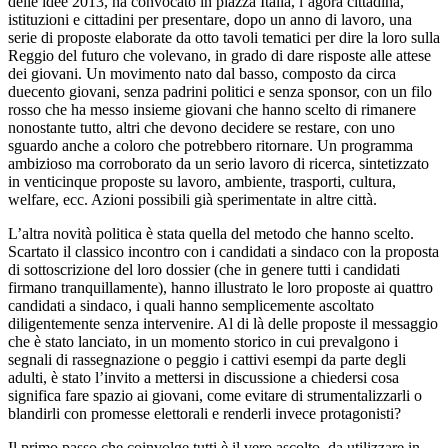
delle idee 2013, ha convocato in piazza Italia, l’agorà cittadina,
istituzioni e cittadini per presentare, dopo un anno di lavoro, una
serie di proposte elaborate da otto tavoli tematici per dire la loro sulla
Reggio del futuro che volevano, in grado di dare risposte alle attese
dei giovani. Un movimento nato dal basso, composto da circa
duecento giovani, senza padrini politici e senza sponsor, con un filo
rosso che ha messo insieme giovani che hanno scelto di rimanere
nonostante tutto, altri che devono decidere se restare, con uno
sguardo anche a coloro che potrebbero ritornare. Un programma
ambizioso ma corroborato da un serio lavoro di ricerca, sintetizzato
in venticinque proposte su lavoro, ambiente, trasporti, cultura,
welfare, ecc. Azioni possibili già sperimentate in altre città.
L’altra novità politica è stata quella del metodo che hanno scelto.
Scartato il classico incontro con i candidati a sindaco con la proposta
di sottoscrizione del loro dossier (che in genere tutti i candidati
firmano tranquillamente), hanno illustrato le loro proposte ai quattro
candidati a sindaco, i quali hanno semplicemente ascoltato
diligentemente senza intervenire. Al di là delle proposte il messaggio
che è stato lanciato, in un momento storico in cui prevalgono i
segnali di rassegnazione o peggio i cattivi esempi da parte degli
adulti, è stato l’invito a mettersi in discussione a chiedersi cosa
significa fare spazio ai giovani, come evitare di strumentalizzarli o
blandirli con promesse elettorali e renderli invece protagonisti?
Il primo passo che coinvolge tutti è il vero ascolto, da utilizzare in