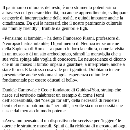
Il patrimonio culturale, del resto, è uno strumento potentissimo
attraverso cui generare identità, ma anche apprendimento, sviluppare
categorie di interpretazione della realtà, e quindi imparare anche la
cittadinanza. Da qui la necessità che il nostro patrimonio culturale
sia “family friendly”, fruibile da genitori e figli.
«Pensiamo ai bambini – ha detto Francesco Pisani, professore di
Neuropsichiatria infantile, Dipartimento di Neuroscienze umane
della Sapienza di Roma – a quanto in loro la cultura, come la visita
in un museo o di un sito archeologico, stimoli la meraviglia che a
sua volta spinge alla voglia di conoscere. Le neuroscienze ci dicono
che in un museo il bimbo impara a guardare, a interpretare, anche a
stare fermo. E la stessa cosa vale per i genitori. Dobbiamo tenere
presente che anche solo una singola esperienza culturale è
fondamentale per essere educati al bello».
Daniele Carnovale è Ceo e fondatore di Guides4You, stratup che
nasce sul territorio calabrese: un esempio di come i temi
dell’accessibilità, del “design for all”, della necessità di rendere i
beni del nostro patrimonio “per tutti”, a volte sia una necessità che
nasce dal mercato in modo potente.
«Avevamo pensato ad un dispositivo che servisse per ‘leggere’ le
opere e le strutture museali. Spinti dalla richiesta di mercato, ad oggi