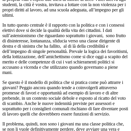
studenti, la città è vostra, invitava a lottare con la non violenza per i
propri diritti al lavoro, ad una scuola adeguata, all’impegno per gli
ultimi.
In tutto questo centrale è il rapporto con la politica e con i consessi
elettivi dove si decide la qualità della vita dei cittadini. I dati
sull’astensionismo che riguardano soprattutto i giovani, sono frutto
di disinteresse, lontananza, sfiducia verso una classe dirigente di
destra e di sinistra che ha fallito, al di là della credibilità e
dell’impegno di singole personalità. Prevale la logica dei favoritismi,
della lottizzazione, dell’amichettismo come si dice oggi a scapito del
merito e delle competenze di cui i vari schieramenti politici si
accusano a vicenda e che utilizzano quando governano a piene
mani.
Se questo è il modello di politica che si pratica come può attrarre i
giovani? Peggio ancora quando tende a coinvolgerli attraverso
promesse di favori e opportunità ad esempio di lavoro e di altre
prebende, in un contesto sociale debole e esposto al ricatto del voto
di scambio. Anche le nuove indennità previste per assessori e
soprattutto per i consiglieri comunali rischiano di fare diventare posti
di lavoro quelli che dovrebbero essere funzioni di servizio.
Il problema, quindi, non sono i giovani ma una classe politica che,
se non li vuole definitivamente perdere, deve avviare una vera e