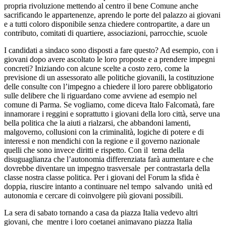
propria rivoluzione mettendo al centro il bene Comune anche
sacrificando le appartenenze, aprendo le porte del palazzo ai giovani
e a tutti coloro disponibile senza chiedere contropartite, a dare un
contributo, comitati di quartiere, associazioni, parrocchie, scuole
I candidati a sindaco sono disposti a fare questo? Ad esempio, con i
giovani dopo avere ascoltato le loro proposte e a prendere impegni
concreti? Iniziando con alcune scelte a costo zero, come la
previsione di un assessorato alle politiche giovanili, la costituzione
delle consulte con l’impegno a chiedere il loro parere obbligatorio
sulle delibere che li riguardano come avviene ad esempio nel
comune di Parma. Se vogliamo, come diceva Italo Falcomatà, fare
innamorare i reggini e soprattutto i giovani della loro città, serve una
bella politica che la aiuti a rialzarsi, che abbandoni lamenti,
malgoverno, collusioni con la criminalità, logiche di potere e di
interessi e non mendichi con la regione e il governo nazionale
quelli che sono invece diritti e rispetto. Con il tema della
disuguaglianza che l’autonomia differenziata farà aumentare e che
dovrebbe diventare un impegno trasversale per contrastarla della
classe nostra classe politica. Per i giovani del Forum la sfida è
doppia, riuscire intanto a continuare nel tempo salvando unità ed
autonomia e cercare di coinvolgere più giovani possibili.
La sera di sabato tornando a casa da piazza Italia vedevo altri
giovani, che mentre i loro coetanei animavano piazza Italia