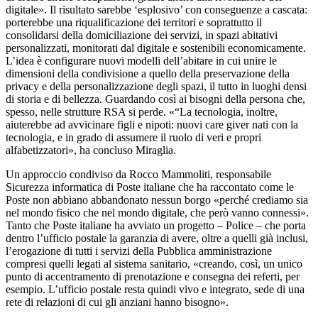
digitale». Il risultato sarebbe ‘esplosivo’ con conseguenze a cascata:
porterebbe una riqualificazione dei territori e soprattutto il
consolidarsi della domiciliazione dei servizi, in spazi abitativi
personalizzati, monitorati dal digitale e sostenibili economicamente.
L’idea è configurare nuovi modelli dell’abitare in cui unire le
dimensioni della condivisione a quello della preservazione della
privacy e della personalizzazione degli spazi, il tutto in luoghi densi
di storia e di bellezza. Guardando così ai bisogni della persona che,
spesso, nelle strutture RSA si perde. «“La tecnologia, inoltre,
aiuterebbe ad avvicinare figli e nipoti: nuovi care giver nati con la
tecnologia, e in grado di assumere il ruolo di veri e propri
alfabetizzatori», ha concluso Miraglia.
Un approccio condiviso da Rocco Mammoliti, responsabile
Sicurezza informatica di Poste italiane che ha raccontato come le
Poste non abbiano abbandonato nessun borgo «perché crediamo sia
nel mondo fisico che nel mondo digitale, che però vanno connessi».
Tanto che Poste italiane ha avviato un progetto – Police – che porta
dentro l’ufficio postale la garanzia di avere, oltre a quelli già inclusi,
l’erogazione di tutti i servizi della Pubblica amministrazione
compresi quelli legati al sistema sanitario, «creando, così, un unico
punto di accentramento di prenotazione e consegna dei referti, per
esempio. L’ufficio postale resta quindi vivo e integrato, sede di una
rete di relazioni di cui gli anziani hanno bisogno».