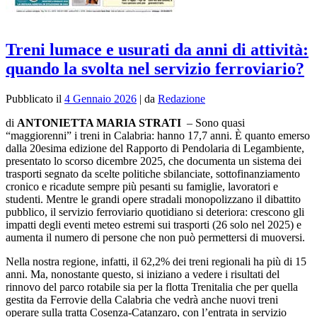
Treni lumace e usurati da anni di attività:
quando la svolta nel servizio ferroviario?
Pubblicato il
4 Gennaio 2026
|
da
Redazione
di
ANTONIETTA MARIA STRATI
–
S
ono quasi
“maggiorenni” i treni in Calabria: hanno 17,7 anni. È quanto emerso
dalla 20esima edizione del Rapporto di Pendolaria di Legambiente,
presentato lo scorso dicembre 2025, che documenta un sistema dei
trasporti segnato da scelte politiche sbilanciate, sottofinanziamento
cronico e ricadute sempre più pesanti su famiglie, lavoratori e
studenti. Mentre le grandi opere stradali monopolizzano il dibattito
pubblico, il servizio ferroviario quotidiano si deteriora: crescono gli
impatti degli eventi meteo estremi sui trasporti (26 solo nel 2025) e
aumenta il numero di persone che non può permettersi di muoversi.
Nella nostra regione, infatti, il 62,2% dei treni regionali ha più di 15
anni. Ma, nonostante questo, si iniziano a vedere i risultati del
rinnovo del parco rotabile sia per la flotta Trenitalia che per quella
gestita da Ferrovie della Calabria che vedrà anche nuovi treni
operare sulla tratta Cosenza-Catanzaro, con l’entrata in servizio