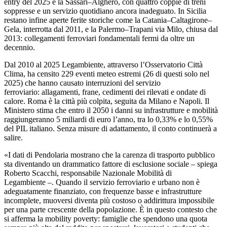
entry del 2025 è la Sassari–Alghero, con quattro coppie di treni
soppresse e un servizio quotidiano ancora inadeguato. In Sicilia
restano infine aperte ferite storiche come la Catania–Caltagirone–
Gela, interrotta dal 2011, e la Palermo–Trapani via Milo, chiusa dal
2013: collegamenti ferroviari fondamentali fermi da oltre un
decennio.
Dal 2010 al 2025 Legambiente, attraverso l’Osservatorio Città
Clima, ha censito 229 eventi meteo estremi (26 di questi solo nel
2025) che hanno causato interruzioni del servizio
ferroviario: allagamenti, frane, cedimenti dei rilevati e ondate di
calore. Roma è la città più colpita, seguita da Milano e Napoli. Il
Ministero stima che entro il 2050 i danni su infrastrutture e mobilità
raggiungeranno 5 miliardi di euro l’anno, tra lo 0,33% e lo 0,55%
del PIL italiano. Senza misure di adattamento, il conto continuerà a
salire.
«I dati di Pendolaria mostrano che la carenza di trasporto pubblico
sta diventando un drammatico fattore di esclusione sociale – spiega
Roberto Scacchi, responsabile Nazionale Mobilità di
Legambiente –. Quando il servizio ferroviario e urbano non è
adeguatamente finanziato, con frequenze basse e infrastrutture
incomplete, muoversi diventa più costoso o addirittura impossibile
per una parte crescente della popolazione. È in questo contesto che
si afferma la mobility poverty: famiglie che spendono una quota