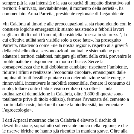
sempre più la sua intensità e la sua capacità di impatto distruttivo sui
territori: è arrivato, inevitabilmente, il momento della serietà», ha
commentato Anna Parretta, presidente regionale di Legambiente.
«In Calabria ai timori e alle preoccupazioni si sta rispondendo con le
consuete logiche emergenziali: stiamo assistendo a febbrili lavori
sugli arenili di molti Comuni, di cosiddetta ‘messa in sicurezza’, la
cui effettiva utilità sarà visibile solo a cose fatte», ha proseguito
Parretta, ribadendo come «nella nostra regione, rispetto alla gravità
della crisi climatica, servono azioni puntuali e sistematiche per
adattare i territori calabresi, mitigare gli effetti della crisi, prevenire le
problematiche e rispondere in modo efficace. Serve la
consapevolezza che tutti dobbiamo cambiare: rispettare l’ambiente,
ridurre i rifiuti e realizzare l’economia circolare, emanciparsi dalle
inquinanti fonti fossili e puntare con determinazione sulle energie
rinnovabili, incentivare la mobilità sostenibile, frenare il consumo di
suolo, lottare contro l’abusivismo edilizio ( su oltre 11 mila
ordinanze di demolizione in Calabria, oltre 3.800 di queste sono
totalmente prive di titolo edilizio), fermare l’avanzata del cemento a
partire dalle coste, tutelare il mare e la biodiversità, incrementare
l’agroecologia».
I dati Arpacal mostrano che in Calabria è elevato il rischio di
desertificazione, soprattutto sul versante ionico della regione, e che
le riserve idriche ne hanno già risentito in maniera grave. Oltre alla