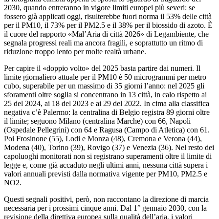
2030, quando entreranno in vigore limiti europei più severi: se
fossero già applicati oggi, risulterebbe fuori norma il 53% delle città
per il PM10, il 73% per il PM2.5 e il 38% per il biossido di azoto. È
il cuore del rapporto «Mal’Aria di città 2026» di Legambiente, che
segnala progressi reali ma ancora fragili, e soprattutto un ritmo di
riduzione troppo lento per molte realtà urbane.​
Per capire il «doppio volto» del 2025 basta partire dai numeri. Il
limite giornaliero attuale per il PM10 è 50 microgrammi per metro
cubo, superabile per un massimo di 35 giorni l’anno: nel 2025 gli
sforamenti oltre soglia si concentrano in 13 città, in calo rispetto ai
25 del 2024, ai 18 del 2023 e ai 29 del 2022. In cima alla classifica
negativa c’è Palermo: la centralina di Belgio registra 89 giorni oltre
il limite; seguono Milano (centralina Marche) con 66, Napoli
(Ospedale Pellegrini) con 64 e Ragusa (Campo di Atletica) con 61.
Poi Frosinone (55), Lodi e Monza (48), Cremona e Verona (44),
Modena (40), Torino (39), Rovigo (37) e Venezia (36). Nel resto dei
capoluoghi monitorati non si registrano superamenti oltre il limite di
legge e, come già accaduto negli ultimi anni, nessuna città supera i
valori annuali previsti dalla normativa vigente per PM10, PM2.5 e
NO2.​
Questi segnali positivi, però, non raccontano la direzione di marcia
necessaria per i prossimi cinque anni. Dal 1° gennaio 2030, con la
revisione della direttiva europea sulla qualità dell’aria, i valori