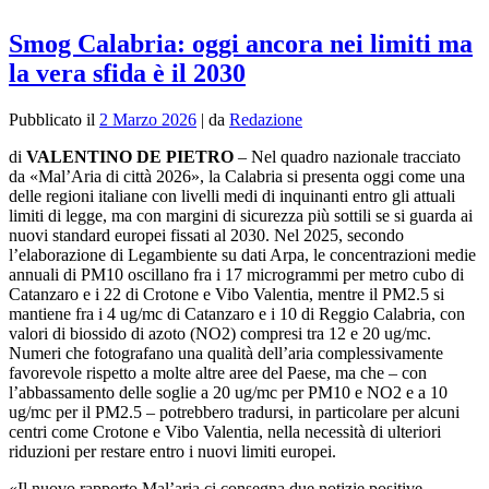
Smog Calabria: oggi ancora nei limiti ma
la vera sfida è il 2030
Pubblicato il
2 Marzo 2026
|
da
Redazione
di
VALENTINO DE PIETRO
– Nel quadro nazionale tracciato
da «Mal’Aria di città 2026», la Calabria si presenta oggi come una
delle regioni italiane con livelli medi di inquinanti entro gli attuali
limiti di legge, ma con margini di sicurezza più sottili se si guarda ai
nuovi standard europei fissati al 2030. Nel 2025, secondo
l’elaborazione di Legambiente su dati Arpa, le concentrazioni medie
annuali di PM10 oscillano fra i 17 microgrammi per metro cubo di
Catanzaro e i 22 di Crotone e Vibo Valentia, mentre il PM2.5 si
mantiene fra i 4 ug/mc di Catanzaro e i 10 di Reggio Calabria, con
valori di biossido di azoto (NO2) compresi tra 12 e 20 ug/mc.
Numeri che fotografano una qualità dell’aria complessivamente
favorevole rispetto a molte altre aree del Paese, ma che – con
l’abbassamento delle soglie a 20 ug/mc per PM10 e NO2 e a 10
ug/mc per il PM2.5 – potrebbero tradursi, in particolare per alcuni
centri come Crotone e Vibo Valentia, nella necessità di ulteriori
riduzioni per restare entro i nuovi limiti europei.​
«Il nuovo rapporto Mal’aria ci consegna due notizie positive –