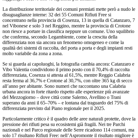
La distribuzione territoriale dei comuni premiati mette però a nudo le
disuguaglianze interne: 32 dei 55 Comuni Rifiuti Free si
concentrano nella provincia di Cosenza, 13 in quella di Catanzaro, 7
nel Vibonese e solo 3 nel Reggino, mentre la provincia di Crotone
non riesce a portare in classifica neppure un comune. Uno squilibrio
che conferma, secondo Legambiente, come la crescita della
differenziata non sia ancora un fenomeno omogeneo e come la
qualità dei sistemi di raccolta, del porta a porta e degli impianti resti
molto variabile da zona a zona.​
Se si guarda ai capoluoghi, la fotografia cambia ancora: Catanzaro e
Vibo Valentia condividono il primo posto con il 70,4% di raccolta
differenziata, Cosenza si attesta al 61,5%, mentre Reggio Calabria
resta ferma al 36,7% e Crotone al 30,7%, con oltre 365 kg di secco
all’anno per abitante. Sono numeri che raccontano una Calabria
urbana ancora in forte ritardo rispetto alle esperienze più avanzate
del Mezzogiorno – dove città come Salerno, Avellino o Trani
superano da anni il 65–70% – e lontana dal traguardo del 75% di
differenziata previsto dal Piano regionale per il 2025.​
Particolarmente critico è il quadro delle aree naturali protette, dove la
pressione dei rifiuti pesa su ecosistemi già fragili. Nei tre Parchi
nazionali e nel Parco regionale delle Serre ricadono 114 comuni, ma
solo 17 risultano Rifiuti Free: nell’Aspromonte il risultato migliore è