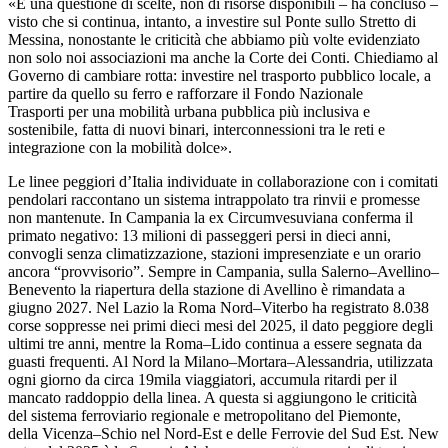
«È una questione di scelte, non di risorse disponibili – ha concluso –
visto che si continua, intanto, a investire sul Ponte sullo Stretto di
Messina, nonostante le criticità che abbiamo più volte evidenziato
non solo noi associazioni ma anche la Corte dei Conti. Chiediamo al
Governo di cambiare rotta: investire nel trasporto pubblico locale, a
partire da quello su ferro e rafforzare il Fondo Nazionale
Trasporti per una mobilità urbana pubblica più inclusiva e
sostenibile, fatta di nuovi binari, interconnessioni tra le reti e
integrazione con la mobilità dolce».
Le linee peggiori d’Italia individuate in collaborazione con i comitati
pendolari raccontano un sistema intrappolato tra rinvii e promesse
non mantenute. In Campania la ex Circumvesuviana conferma il
primato negativo: 13 milioni di passeggeri persi in dieci anni,
convogli senza climatizzazione, stazioni impresenziate e un orario
ancora “provvisorio”. Sempre in Campania, sulla Salerno–Avellino–
Benevento la riapertura della stazione di Avellino è rimandata a
giugno 2027. Nel Lazio la Roma Nord–Viterbo ha registrato 8.038
corse soppresse nei primi dieci mesi del 2025, il dato peggiore degli
ultimi tre anni, mentre la Roma–Lido continua a essere segnata da
guasti frequenti. Al Nord la Milano–Mortara–Alessandria, utilizzata
ogni giorno da circa 19mila viaggiatori, accumula ritardi per il
mancato raddoppio della linea. A questa si aggiungono le criticità
del sistema ferroviario regionale e metropolitano del Piemonte,
della Vicenza–Schio nel Nord-Est e delle Ferrovie del Sud Est. New