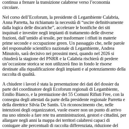
continua a frenare la transizione calabrese verso l’economia
circolare.
Nel corso dell’Ecoforum, la presidente di Legambiente Calabria,
Anna Parretta, ha richiamato la necessità di “uscire definitivamente
dalla logica delle discariche”, accelerare le bonifiche dei siti
inquinati e investire negli impianti di trattamento delle diverse
frazioni, dall’umido al tessile, per trasformare i rifiuti in materie
prime seconde e occupazione green. Un passaggio che, nelle parole
del responsabile scientifico nazionale di Legambiente, Andrea
Minutolo, sarà decisivo nei prossimi mesi, quando nel 2026 si
chiuderà la stagione del PNRR e la Calabria rischierà di perdere
un’occasione storica se non utilizzerà fino in fondo le risorse
destinate alla riqualificazione degli impianti e al potenziamento della
raccolta di qualità.​
A chiudere i lavori è stata la presentazione dei dati del dossier da
parte del coordinatore degli Ecoforum regionali di Legambiente,
Emilio Bianco, e la premiazione dei 55 Comuni Rifiuti Free, con la
consegna degli attestati da parte della presidente regionale Parretta e
della direttrice Silvia De Santis. Un riconoscimento che, nelle
intenzioni degli organizzatori, vuole essere non un punto di arrivo
ma uno stimolo a fare rete tra amministrazioni, gestori e cittadini, per
allargare negli anni la mappa dei territori calabresi capaci di
coniugare alte percentuali di raccolta differenziata, riduzione del