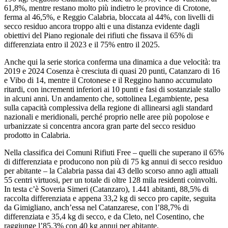
61,8%, mentre restano molto più indietro le province di Crotone,
ferma al 46,5%, e Reggio Calabria, bloccata al 44%, con livelli di
secco residuo ancora troppo alti e una distanza evidente dagli
obiettivi del Piano regionale dei rifiuti che fissava il 65% di
differenziata entro il 2023 e il 75% entro il 2025.​
Anche qui la serie storica conferma una dinamica a due velocità: tra
2019 e 2024 Cosenza è cresciuta di quasi 20 punti, Catanzaro di 16
e Vibo di 14, mentre il Crotonese e il Reggino hanno accumulato
ritardi, con incrementi inferiori ai 10 punti e fasi di sostanziale stallo
in alcuni anni. Un andamento che, sottolinea Legambiente, pesa
sulla capacità complessiva della regione di allinearsi agli standard
nazionali e meridionali, perché proprio nelle aree più popolose e
urbanizzate si concentra ancora gran parte del secco residuo
prodotto in Calabria.
Nella classifica dei Comuni Rifiuti Free – quelli che superano il 65%
di differenziata e producono non più di 75 kg annui di secco residuo
per abitante – la Calabria passa dai 43 dello scorso anno agli attuali
55 centri virtuosi, per un totale di oltre 128 mila residenti coinvolti.
In testa c’è Soveria Simeri (Catanzaro), 1.441 abitanti, 88,5% di
raccolta differenziata e appena 33,2 kg di secco pro capite, seguita
da Gimigliano, anch’essa nel Catanzarese, con l’88,7% di
differenziata e 35,4 kg di secco, e da Cleto, nel Cosentino, che
raggiunge l’85,3% con 40 kg annui per abitante.​