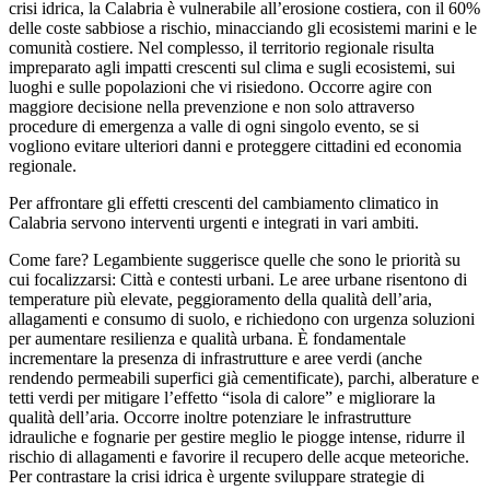
crisi idrica, la Calabria è vulnerabile all’erosione costiera, con il 60%
delle coste sabbiose a rischio, minacciando gli ecosistemi marini e le
comunità costiere. Nel complesso, il territorio regionale risulta
impreparato agli impatti crescenti sul clima e sugli ecosistemi, sui
luoghi e sulle popolazioni che vi risiedono. Occorre agire con
maggiore decisione nella prevenzione e non solo attraverso
procedure di emergenza a valle di ogni singolo evento, se si
vogliono evitare ulteriori danni e proteggere cittadini ed economia
regionale.
Per affrontare gli effetti crescenti del cambiamento climatico in
Calabria servono interventi urgenti e integrati in vari ambiti.
Come fare? Legambiente suggerisce quelle che sono le priorità su
cui focalizzarsi: Città e contesti urbani. Le aree urbane risentono di
temperature più elevate, peggioramento della qualità dell’aria,
allagamenti e consumo di suolo, e richiedono con urgenza soluzioni
per aumentare resilienza e qualità urbana. È fondamentale
incrementare la presenza di infrastrutture e aree verdi (anche
rendendo permeabili superfici già cementificate), parchi, alberature e
tetti verdi per mitigare l’effetto “isola di calore” e migliorare la
qualità dell’aria. Occorre inoltre potenziare le infrastrutture
idrauliche e fognarie per gestire meglio le piogge intense, ridurre il
rischio di allagamenti e favorire il recupero delle acque meteoriche.
Per contrastare la crisi idrica è urgente sviluppare strategie di