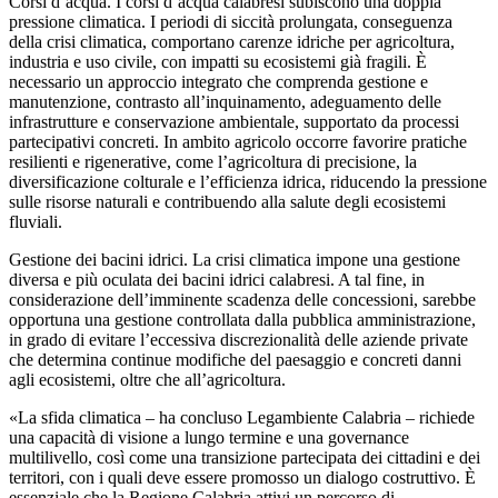
Corsi d’acqua. I corsi d’acqua calabresi subiscono una doppia
pressione climatica. I periodi di siccità prolungata, conseguenza
della crisi climatica, comportano carenze idriche per agricoltura,
industria e uso civile, con impatti su ecosistemi già fragili. È
necessario un approccio integrato che comprenda gestione e
manutenzione, contrasto all’inquinamento, adeguamento delle
infrastrutture e conservazione ambientale, supportato da processi
partecipativi concreti. In ambito agricolo occorre favorire pratiche
resilienti e rigenerative, come l’agricoltura di precisione, la
diversificazione colturale e l’efficienza idrica, riducendo la pressione
sulle risorse naturali e contribuendo alla salute degli ecosistemi
fluviali.
Gestione dei bacini idrici. La crisi climatica impone una gestione
diversa e più oculata dei bacini idrici calabresi. A tal fine, in
considerazione dell’imminente scadenza delle concessioni, sarebbe
opportuna una gestione controllata dalla pubblica amministrazione,
in grado di evitare l’eccessiva discrezionalità delle aziende private
che determina continue modifiche del paesaggio e concreti danni
agli ecosistemi, oltre che all’agricoltura.
«La sfida climatica – ha concluso Legambiente Calabria – richiede
una capacità di visione a lungo termine e una governance
multilivello, così come una transizione partecipata dei cittadini e dei
territori, con i quali deve essere promosso un dialogo costruttivo. È
essenziale che la Regione Calabria attivi un percorso di