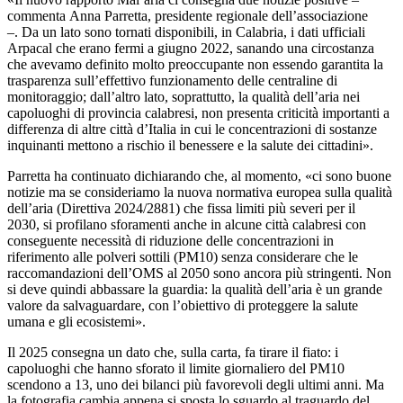
commenta Anna Parretta, presidente regionale dell’associazione
–. Da un lato sono tornati disponibili, in Calabria, i dati ufficiali
Arpacal che erano fermi a giugno 2022, sanando una circostanza
che avevamo definito molto preoccupante non essendo garantita la
trasparenza sull’effettivo funzionamento delle centraline di
monitoraggio; dall’altro lato, soprattutto, la qualità dell’aria nei
capoluoghi di provincia calabresi, non presenta criticità importanti a
differenza di altre città d’Italia in cui le concentrazioni di sostanze
inquinanti mettono a rischio il benessere e la salute dei cittadini».
Parretta ha continuato dichiarando che, al momento, «ci sono buone
notizie ma se consideriamo la nuova normativa europea sulla qualità
dell’aria (Direttiva 2024/2881) che fissa limiti più severi per il
2030, si profilano sforamenti anche in alcune città calabresi con
conseguente necessità di riduzione delle concentrazioni in
riferimento alle polveri sottili (PM10) senza considerare che le
raccomandazioni dell’OMS al 2050 sono ancora più stringenti. Non
si deve quindi abbassare la guardia: la qualità dell’aria è un grande
valore da salvaguardare, con l’obiettivo di proteggere la salute
umana e gli ecosistemi».
Il 2025 consegna un dato che, sulla carta, fa tirare il fiato: i
capoluoghi che hanno sforato il limite giornaliero del PM10
scendono a 13, uno dei bilanci più favorevoli degli ultimi anni. Ma
la fotografia cambia appena si sposta lo sguardo al traguardo del