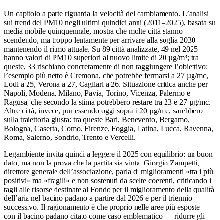
Un capitolo a parte riguarda la velocità del cambiamento. L’analisi
sui trend del PM10 negli ultimi quindici anni (2011–2025), basata su
media mobile quinquennale, mostra che molte città stanno
scendendo, ma troppo lentamente per arrivare alla soglia 2030
mantenendo il ritmo attuale. Su 89 città analizzate, 49 nel 2025
hanno valori di PM10 superiori al nuovo limite di 20 µg/m³; tra
queste, 33 rischiano concretamente di non raggiungere l’obiettivo:
l’esempio più netto è Cremona, che potrebbe fermarsi a 27 µg/mc,
Lodi a 25, Verona a 27, Cagliari a 26. Situazione critica anche per
Napoli, Modena, Milano, Pavia, Torino, Vicenza, Palermo e
Ragusa, che secondo la stima potrebbero restare tra 23 e 27 µg/mc.
Altre città, invece, pur essendo oggi sopra i 20 µg/mc, sarebbero
sulla traiettoria giusta: tra queste Bari, Benevento, Bergamo,
Bologna, Caserta, Como, Firenze, Foggia, Latina, Lucca, Ravenna,
Roma, Salerno, Sondrio, Trento e Vercelli.​
Legambiente invita quindi a leggere il 2025 con equilibrio: un buon
dato, ma non la prova che la partita sia vinta. Giorgio Zampetti,
direttore generale dell’associazione, parla di miglioramenti «tra i più
positivi» ma «fragili» e non sostenuti da scelte coerenti, criticando i
tagli alle risorse destinate al Fondo per il miglioramento della qualità
dell’aria nel bacino padano a partire dal 2026 e per il triennio
successivo. Il ragionamento è che proprio nelle aree più esposte —
con il bacino padano citato come caso emblematico — ridurre gli