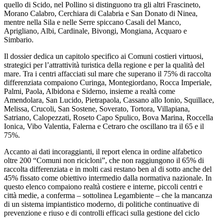
quello di Scido, nel Pollino si distinguono tra gli altri Frascineto,
Morano Calabro, Cerchiara di Calabria e San Donato di Ninea,
mentre nella Sila e nelle Serre spiccano Casali del Manco,
Aprigliano, Albi, Cardinale, Bivongi, Mongiana, Acquaro e
Simbario.​
Il dossier dedica un capitolo specifico ai Comuni costieri virtuosi,
strategici per l’attrattività turistica della regione e per la qualità del
mare. Tra i centri affacciati sul mare che superano il 75% di raccolta
differenziata compaiono Curinga, Montegiordano, Rocca Imperiale,
Palmi, Paola, Albidona e Siderno, insieme a realtà come
Amendolara, San Lucido, Pietrapaola, Cassano allo Ionio, Squillace,
Melissa, Crucoli, San Sostene, Soverato, Tortora, Villapiana,
Satriano, Calopezzati, Roseto Capo Spulico, Bova Marina, Roccella
Ionica, Vibo Valentia, Falerna e Cetraro che oscillano tra il 65 e il
75%.
Accanto ai dati incoraggianti, il report elenca in ordine alfabetico
oltre 200 “Comuni non ricicloni”, che non raggiungono il 65% di
raccolta differenziata e in molti casi restano ben al di sotto anche del
45% fissato come obiettivo intermedio dalla normativa nazionale. In
questo elenco compaiono realtà costiere e interne, piccoli centri e
città medie, a conferma – sottolinea Legambiente – che la mancanza
di un sistema impiantistico moderno, di politiche continuative di
prevenzione e riuso e di controlli efficaci sulla gestione del ciclo