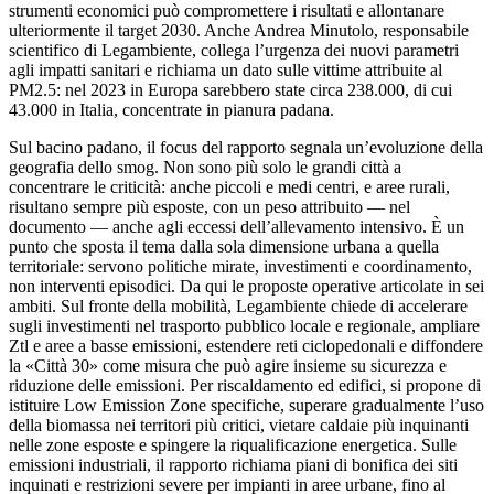
strumenti economici può compromettere i risultati e allontanare
ulteriormente il target 2030. Anche Andrea Minutolo, responsabile
scientifico di Legambiente, collega l’urgenza dei nuovi parametri
agli impatti sanitari e richiama un dato sulle vittime attribuite al
PM2.5: nel 2023 in Europa sarebbero state circa 238.000, di cui
43.000 in Italia, concentrate in pianura padana.​
Sul bacino padano, il focus del rapporto segnala un’evoluzione della
geografia dello smog. Non sono più solo le grandi città a
concentrare le criticità: anche piccoli e medi centri, e aree rurali,
risultano sempre più esposte, con un peso attribuito — nel
documento — anche agli eccessi dell’allevamento intensivo. È un
punto che sposta il tema dalla sola dimensione urbana a quella
territoriale: servono politiche mirate, investimenti e coordinamento,
non interventi episodici. Da qui le proposte operative articolate in sei
ambiti. Sul fronte della mobilità, Legambiente chiede di accelerare
sugli investimenti nel trasporto pubblico locale e regionale, ampliare
Ztl e aree a basse emissioni, estendere reti ciclopedonali e diffondere
la «Città 30» come misura che può agire insieme su sicurezza e
riduzione delle emissioni. Per riscaldamento ed edifici, si propone di
istituire Low Emission Zone specifiche, superare gradualmente l’uso
della biomassa nei territori più critici, vietare caldaie più inquinanti
nelle zone esposte e spingere la riqualificazione energetica. Sulle
emissioni industriali, il rapporto richiama piani di bonifica dei siti
inquinati e restrizioni severe per impianti in aree urbane, fino al