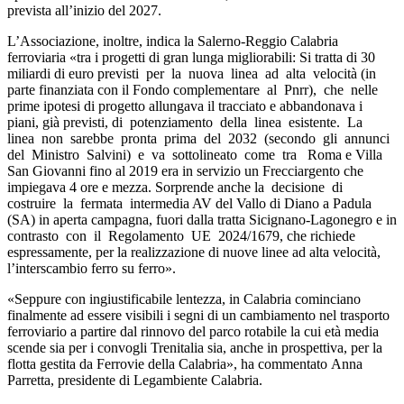
prevista all’inizio del 2027.
L’Associazione, inoltre, indica la Salerno-Reggio Calabria
ferroviaria «tra i progetti di gran lunga migliorabili: Si tratta di 30
miliardi di euro previsti
per
la
nuova
linea
ad
alta
velocità (in
parte finanziata con il Fondo complementare
al
Pnrr),
che
nelle
prime ipotesi di progetto allungava il tracciato e abbandonava i
piani, già previsti, di
potenziamento
della
linea
esistente.
La
linea
non
sarebbe
pronta
prima
del
2032
(secondo
gli
annunci
del
Ministro
Salvini)
e
va
sottolineato
come
tra
Roma e Villa
San Giovanni fino al 2019 era in servizio un Frecciargento che
impiegava 4 ore e mezza. Sorprende anche la
decisione
di
costruire
la
fermata
intermedia AV del Vallo di Diano a Padula
(SA) in aperta campagna, fuori dalla tratta Sicignano-Lagonegro e in
contrasto
con
il
Regolamento
UE
2024/1679, che richiede
espressamente, per la realizzazione di nuove linee ad alta velocità,
l’interscambio ferro su ferro».
«Seppure con ingiustificabile lentezza, in Calabria cominciano
finalmente ad essere visibili i segni di un cambiamento nel trasporto
ferroviario a partire dal rinnovo del parco rotabile la cui età media
scende sia per i convogli Trenitalia sia, anche in prospettiva, per la
flotta gestita da Ferrovie della Calabria», ha commentato Anna
Parretta, presidente di Legambiente Calabria.