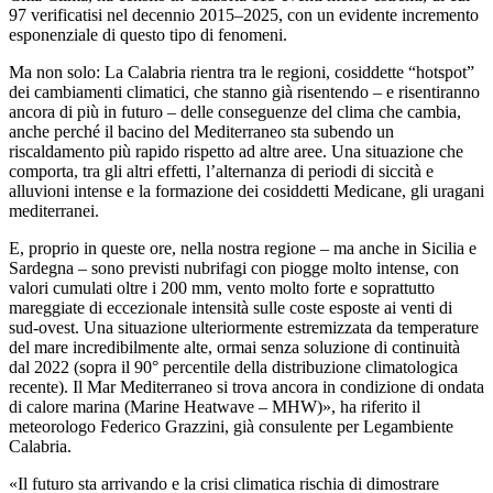
97 verificatisi nel decennio 2015–2025, con un evidente incremento
esponenziale di questo tipo di fenomeni.
Ma non solo: La Calabria rientra tra le regioni, cosiddette “hotspot”
dei cambiamenti climatici, che stanno già risentendo – e risentiranno
ancora di più in futuro – delle conseguenze del clima che cambia,
anche perché il bacino del Mediterraneo sta subendo un
riscaldamento più rapido rispetto ad altre aree. Una situazione che
comporta, tra gli altri effetti, l’alternanza di periodi di siccità e
alluvioni intense e la formazione dei cosiddetti Medicane, gli uragani
mediterranei.
E, proprio in queste ore, nella nostra regione – ma anche in Sicilia e
Sardegna – sono previsti nubrifagi con piogge molto intense, con
valori cumulati oltre i 200 mm, vento molto forte e soprattutto
mareggiate di eccezionale intensità sulle coste esposte ai venti di
sud-ovest. Una situazione ulteriormente estremizzata da temperature
del mare incredibilmente alte, ormai senza soluzione di continuità
dal 2022 (sopra il 90° percentile della distribuzione climatologica
recente). Il Mar Mediterraneo si trova ancora in condizione di ondata
di calore marina (Marine Heatwave – MHW)», ha riferito il
meteorologo Federico Grazzini, già consulente per Legambiente
Calabria.
«Il futuro sta arrivando e la crisi climatica rischia di dimostrare