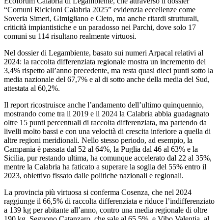
Ecoforum Calabria di Legambiente, che attraverso il dossier
“Comuni Ricicloni Calabria 2025” evidenzia eccellenze come
Soveria Simeri, Gimigliano e Cleto, ma anche ritardi strutturali,
criticità impiantistiche e un paradosso nei Parchi, dove solo 17
comuni su 114 risultano realmente virtuosi.​
Nel dossier di Legambiente, basato sui numeri Arpacal relativi al
2024: la raccolta differenziata regionale mostra un incremento del
3,4% rispetto all’anno precedente, ma resta quasi dieci punti sotto la
media nazionale del 67,7% e al di sotto anche della media del Sud,
attestata al 60,2%.​
Il report ricostruisce anche l’andamento dell’ultimo quinquennio,
mostrando come tra il 2019 e il 2024 la Calabria abbia guadagnato
oltre 15 punti percentuali di raccolta differenziata, ma partendo da
livelli molto bassi e con una velocità di crescita inferiore a quella di
altre regioni meridionali. Nello stesso periodo, ad esempio, la
Campania è passata dal 52 al 64%, la Puglia dal 46 al 63% e la
Sicilia, pur restando ultima, ha comunque accelerato dal 22 al 35%,
mentre la Calabria ha faticato a superare la soglia del 55% entro il
2023, obiettivo fissato dalle politiche nazionali e regionali.
La provincia più virtuosa si conferma Cosenza, che nel 2024
raggiunge il 66,5% di raccolta differenziata e riduce l’indifferenziato
a 139 kg per abitante all’anno, contro una media regionale di oltre
190 kg. Seguono Catanzaro, che sale al 65,5%, e Vibo Valentia, al