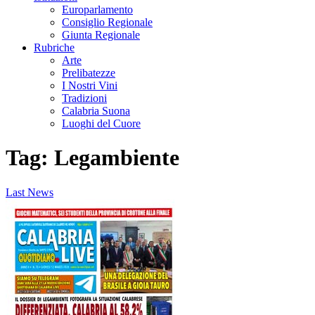
Europarlamento
Consiglio Regionale
Giunta Regionale
Rubriche
Arte
Prelibatezze
I Nostri Vini
Tradizioni
Calabria Suona
Luoghi del Cuore
Tag:
Legambiente
Last News