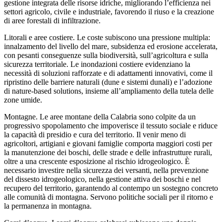
gestione integrata delle risorse idriche, migliorando l’efficienza nei
settori agricolo, civile e industriale, favorendo il riuso e la creazione
di aree forestali di infiltrazione.
Litorali e aree costiere. Le coste subiscono una pressione multipla:
innalzamento del livello del mare, subsidenza ed erosione accelerata,
con pesanti conseguenze sulla biodiversità, sull’agricoltura e sulla
sicurezza territoriale. Le inondazioni costiere evidenziano la
necessità di soluzioni rafforzate e di adattamenti innovativi, come il
ripristino delle barriere naturali (dune e sistemi dunali) e l’adozione
di nature-based solutions, insieme all’ampliamento della tutela delle
zone umide.
Montagne. Le aree montane della Calabria sono colpite da un
progressivo spopolamento che impoverisce il tessuto sociale e riduce
la capacità di presidio e cura del territorio. Il venir meno di
agricoltori, artigiani e giovani famiglie comporta maggiori costi per
la manutenzione dei boschi, delle strade e delle infrastrutture rurali,
oltre a una crescente esposizione al rischio idrogeologico. È
necessario investire nella sicurezza dei versanti, nella prevenzione
del dissesto idrogeologico, nella gestione attiva dei boschi e nel
recupero del territorio, garantendo al contempo un sostegno concreto
alle comunità di montagna. Servono politiche sociali per il ritorno e
la permanenza in montagna.