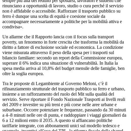
sempre più alta del reddito per spostarsi, lavoratori e studenti che
rinunciano a opportunità di lavoro, studio o cura perché il servizio
non è affidabile o accessibile. Rafforzare il trasporto pubblico su
ferro è dunque una scelta di equità e coesione sociale da
accompagnare necessariamente a politiche per la mobilità attiva e
condivisa».
Un allarme che il Rapporto lancia con il focus sulla transport
poverty, un fenomeno in forte crescita che trasforma la mobilità da
diritto a fattore di esclusione sociale ed economica. La condizione
viene misurata attraverso il peso della spesa per i trasporti sul
bilancio familiare: secondo un report della Commissione europea,
superare il 6% indica una situazione di vulnerabilità. In Italia la
spesa media arriva al 10,8% del budget mensile delle famiglie, ben
oltre la soglia europea.
Tra le proposte di Legambiente al Governo Meloni, c’è il
rifinanziamento strutturale del trasporto pubblico su ferro e urbano,
insieme a un rafforzamento del ruolo del Mit sulla qualità del
servizio. Serve riportare il Fondo Nazionale Trasporti ai livelli reali
del 2009 e investire su più treni e più corse nelle aree urbane e
suburbane. Occorre potenziare le frequenze, passando da 30 minuti
a 4–8 minuti nelle ore di punta, e raddoppiare i viaggi giornalieri da
6 a 12 milioni entro il 2035. A questo si affiancano politiche
tariffarie integrate, con abbonamenti unici sul modello tedesco e
spagnolo, incentivi all’uso del TPL, la riforma fiscale della shared