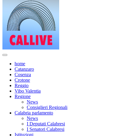
home
Catanzaro
Cosenza
Crotone
Reggio
Vibo Valentia
Regione
News
Consiglieri Regionali
Calabria parlamento
News
I Deputati Calabresi
I Senatori Calabresi
Istituzioni