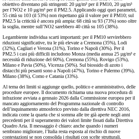
obiettivo diventano più stringenti: 20 µg/m³ per il PM10, 20 µg/m³
per l’NO2 e 10 µg/m³ per il PM2.5. Applicando oggi quei parametri,
55 città su 103 (il 53%) non rispettano già il valore per il PM10; sul
PM2.5 la criticità è ancora più ampia: 68 città su 93 (73%) sono oltre
la soglia, mentre sull’NO2 sarebbero 40 città su 105 (38%).​
Legambiente individua scarti importanti: per il PM10 servirebbero
riduzioni significative, tra le più elevate a Cremona (35%), Lodi
(32%), Cagliari e Verona (31%), Torino e Napoli (30%). Per il
PM2.5 i casi più difficili includono Monza (media annua 25 µg/m³ e
necessità di riduzione del 60%), Cremona (55%), Rovigo (53%),
Milano e Pavia (50%), Vicenza (50%). Sul biossido di azoto i
distacchi più pesanti sono a Napoli (47%), Torino e Palermo (39%),
Milano (38%), Como e Catania (33%).​
Al tema dei limiti si aggiunge quello, politico e amministrativo, delle
procedure europee. Il documento richiama una nuova procedura di
infrazione avviata a gennaio 2026 dalla Commissione europea per il
mancato aggiornamento del Programma nazionale di controllo
dell’inquinamento atmosferico previsto dalla direttiva NEC 2016,
indicata come la quarta che si somma alle tre già aperte negli anni
precedenti per il superamento dei valori limite fissati dalla Direttiva
Quadro Aria. Il messaggio è chiaro: anche quando i numeri
sembrano migliorare, l’Italia resta esposta al rischio di nuove
contestazioni se non consolida i risultati con scelte strutturali.​