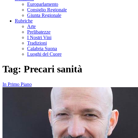
Europarlamento
Consiglio Regionale
Giunta Regionale
Rubriche
Arte
Prelibatezze
I Nostri Vini
Tradizioni
Calabria Suona
Luoghi del Cuore
Tag:
Precari sanità
In Primo Piano