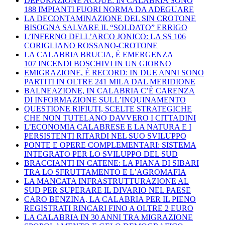
DEPURAZIONE ACQUE: IN CALABRIA SONO
188 IMPIANTI FUORI NORMA DA ADEGUARE
LA DECONTAMINAZIONE DEL SIN CROTONE
BISOGNA SALVARE IL “SOLDATO” ERRIGO
L’INFERNO DELL’ARCO JONICO: LA SS 106
CORIGLIANO ROSSANO-CROTONE
LA CALABRIA BRUCIA, È EMERGENZA
107 INCENDI BOSCHIVI IN UN GIORNO
EMIGRAZIONE, È RECORD: IN DUE ANNI SONO
PARTITI IN OLTRE 241 MILA DAL MERIDIONE
BALNEAZIONE, IN CALABRIA C’È CARENZA
DI INFORMAZIONE SULL’INQUINAMENTO
QUESTIONE RIFIUTI, SCELTE STRATEGICHE
CHE NON TUTELANO DAVVERO I CITTADINI
L’ECONOMIA CALABRESE E LA NATURA E I
PERSISTENTI RITARDI NEL SUO SVILUPPO
PONTE E OPERE COMPLEMENTARI: SISTEMA
INTEGRATO PER LO SVILUPPO DEL SUD
BRACCIANTI IN CATENE: LA PIANA DI SIBARI
TRA LO SFRUTTAMENTO E L’AGROMAFIA
LA MANCATA INFRASTRUTTURAZIONE AL
SUD PER SUPERARE IL DIVARIO NEL PAESE
CARO BENZINA, LA CALABRIA PER IL PIENO
REGISTRATI RINCARI FINO A OLTRE 2 EURO
LA CALABRIA IN 30 ANNI TRA MIGRAZIONE