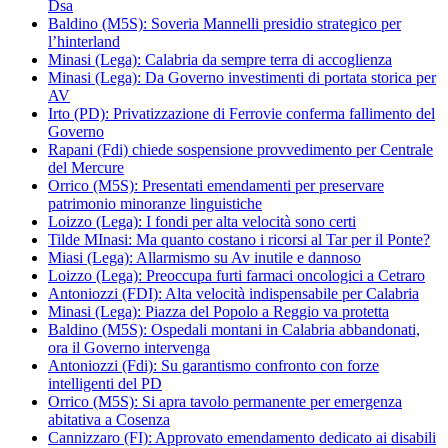
Dsa
Baldino (M5S): Soveria Mannelli presidio strategico per
l’hinterland
Minasi (Lega): Calabria da sempre terra di accoglienza
Minasi (Lega): Da Governo investimenti di portata storica per
AV
Irto (PD): Privatizzazione di Ferrovie conferma fallimento del
Governo
Rapani (Fdi) chiede sospensione provvedimento per Centrale
del Mercure
Orrico (M5S): Presentati emendamenti per preservare
patrimonio minoranze linguistiche
Loizzo (Lega): I fondi per alta velocità sono certi
Tilde MInasi: Ma quanto costano i ricorsi al Tar per il Ponte?
Miasi (Lega): Allarmismo su Av inutile e dannoso
Loizzo (Lega): Preoccupa furti farmaci oncologici a Cetraro
Antoniozzi (FDI): Alta velocità indispensabile per Calabria
Minasi (Lega): Piazza del Popolo a Reggio va protetta
Baldino (M5S): Ospedali montani in Calabria abbandonati,
ora il Governo intervenga
Antoniozzi (Fdi): Su garantismo confronto con forze
intelligenti del PD
Orrico (M5S): Si apra tavolo permanente per emergenza
abitativa a Cosenza
Cannizzaro (FI): Approvato emendamento dedicato ai disabili