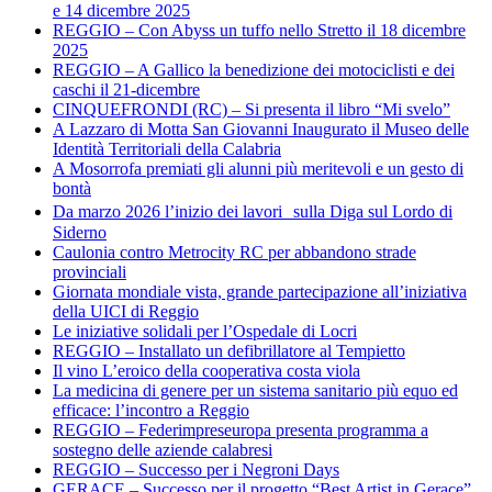
e 14 dicembre 2025
REGGIO – Con Abyss un tuffo nello Stretto il 18 dicembre
2025
REGGIO – A Gallico la benedizione dei motociclisti e dei
caschi il 21-dicembre
CINQUEFRONDI (RC) – Si presenta il libro “Mi svelo”
A Lazzaro di Motta San Giovanni Inaugurato il Museo delle
Identità Territoriali della Calabria
A Mosorrofa premiati gli alunni più meritevoli e un gesto di
bontà
Da marzo 2026 l’inizio dei lavori sulla Diga sul Lordo di
Siderno
Caulonia contro Metrocity RC per abbandono strade
provinciali
Giornata mondiale vista, grande partecipazione all’iniziativa
della UICI di Reggio
Le iniziative solidali per l’Ospedale di Locri
REGGIO – Installato un defibrillatore al Tempietto
Il vino L’eroico della cooperativa costa viola
La medicina di genere per un sistema sanitario più equo ed
efficace: l’incontro a Reggio
REGGIO – Federimpreseuropa presenta programma a
sostegno delle aziende calabresi
REGGIO – Successo per i Negroni Days
GERACE – Successo per il progetto “Best Artist in Gerace”