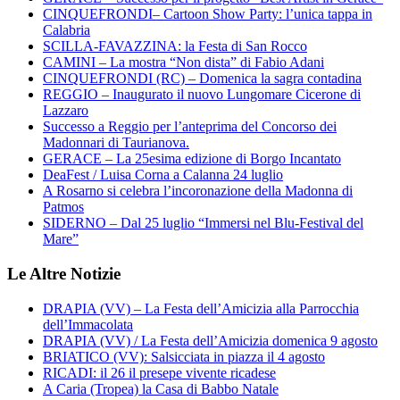
CINQUEFRONDI– Cartoon Show Party: l’unica tappa in
Calabria
SCILLA-FAVAZZINA: la Festa di San Rocco
CAMINI – La mostra “Non dista” di Fabio Adani
CINQUEFRONDI (RC) – Domenica la sagra contadina
REGGIO – Inaugurato il nuovo Lungomare Cicerone di
Lazzaro
Successo a Reggio per l’anteprima del Concorso dei
Madonnari di Taurianova.
GERACE – La 25esima edizione di Borgo Incantato
DeaFest / Luisa Corna a Calanna 24 luglio
A Rosarno si celebra l’incoronazione della Madonna di
Patmos
SIDERNO – Dal 25 luglio “Immersi nel Blu-Festival del
Mare”
Le Altre Notizie
DRAPIA (VV) – La Festa dell’Amicizia alla Parrocchia
dell’Immacolata
DRAPIA (VV) / La Festa dell’Amicizia domenica 9 agosto
BRIATICO (VV): Salsicciata in piazza il 4 agosto
RICADI: il 26 il presepe vivente ricadese
A Caria (Tropea) la Casa di Babbo Natale