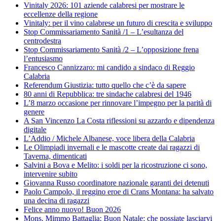
Vinitaly 2026: 101 aziende calabresi per mostrare le
eccellenze della regione
Vinitaly: per il vino calabrese un futuro di crescita e sviluppo
Stop Commissariamento Sanità /1 – L’esultanza del
centrodestra
Stop Commissariamento Sanità /2 – L’opposizione frena
l’entusiasmo
Francesco Cannizzaro: mi candido a sindaco di Reggio
Calabria
Referendum Giustizia: tutto quello che c’è da sapere
80 anni di Repubblica: tre sindache calabresi del 1946
L’8 marzo occasione per rinnovare l’impegno per la parità di
genere
A San Vincenzo La Costa riflessioni su azzardo e dipendenza
digitale
L’Addio / Michele Albanese, voce libera della Calabria
Le Olimpiadi invernali e le mascotte create dai ragazzi di
Taverna, dimenticati
Salvini a Bova e Melito: i soldi per la ricostruzione ci sono,
intervenire subito
Giovanna Russo coordinatore nazionale garanti dei detenuti
Paolo Campolo, il reggino eroe di Crans Montana: ha salvato
una decina di ragazzi
Felice anno nuovo! Buon 2026
Mons. Mimmo Battaglia: Buon Natale: che possiate lasciarvi