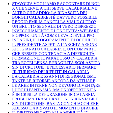
STAVOLTA VOGLIAMO RACCONTARE DI NOI:
A CHE SERVE, A CHI SERVE CALABRIA.LIVE
ALTRO CHE ADDIO: LA RINASCITA DEI
BORGHI CALABRESI È DAVVERO POSSIBILE
REGGIO EMILIA CANCELLA VIALE CUTRO?
UN BRUTTO SEGNALE DI VERO DISPREZZO
INVECCHIAMENTO E LONGEVITÀ: WELFARE
E OPPORTUNITÀ COME LEVA DI SVILUPPO
INDAGINI, IL LOGORAMENTO DI OCCHIUTO
IL PRESIDENTE ASPETTA L’ARCHIVIAZIONE
ARTIGIANATO CALABRESE, UN COMPARTO
CHE RESISTE CON TENACIA A DIFFICOLTÀ
FORMAZIONE, IL PARADOSSO IN CALABRIA
TRA ECCELLENZA E FRAGILITÀ SCOLASTICA
SIN DI CROTONE, È NECESSARIO FERMARE
“IL TURISMO DEI RIFIUTI” IN CALABRIA
LA CALABRIA E 55 ANNI DI REGIONALISMO
TANTE LE RIFORME ANCORA DA ATTUARE
LE AREE INTERNE NON DEVONO DIVENTARE
LUOGHI FANTASMA, MA UN’OPPORTUNITÀ
È IN CRISI LA DEPURAZIONE IN CALABRIA
PROBLEMA TRASCURATO, NON RINVIABILE
SIN DI CROTONE, BASTA CON CHIACCHIERE:
ADESSO È ARRIVATO IL MOMENTO DI AGIRE
IL DIRITTO NEGATO ALLA MOBILITÀ IN