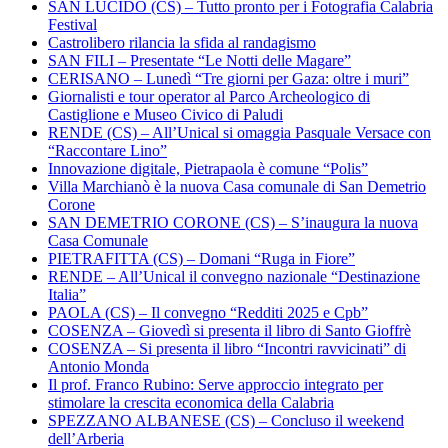
SAN LUCIDO (CS) – Tutto pronto per i Fotografia Calabria
Festival
Castrolibero rilancia la sfida al randagismo
SAN FILI – Presentate “Le Notti delle Magare”
CERISANO – Lunedì “Tre giorni per Gaza: oltre i muri”
Giornalisti e tour operator al Parco Archeologico di
Castiglione e Museo Civico di Paludi
RENDE (CS) – All’Unical si omaggia Pasquale Versace con
“Raccontare Lino”
Innovazione digitale, Pietrapaola è comune “Polis”
Villa Marchianò è la nuova Casa comunale di San Demetrio
Corone
SAN DEMETRIO CORONE (CS) – S’inaugura la nuova
Casa Comunale
PIETRAFITTA (CS) – Domani “Ruga in Fiore”
RENDE – All’Unical il convegno nazionale “Destinazione
Italia”
PAOLA (CS) – Il convegno “Redditi 2025 e Cpb”
COSENZA – Giovedì si presenta il libro di Santo Gioffrè
COSENZA – Si presenta il libro “Incontri ravvicinati” di
Antonio Monda
Il prof. Franco Rubino: Serve approccio integrato per
stimolare la crescita economica della Calabria
SPEZZANO ALBANESE (CS) – Concluso il weekend
dell’Arberia