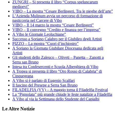
ZUNGRI – Si presenta il libro “Corpus speluncarum
medioevi”
VIBO – La mostra “Cesare Berlingeri. Tra le pieghe dell’arte”
L’Azienda Mulinum avvia un percorso di formazione di
pasticceria nel Carcere di Vibo
VIBO – Il 14 marzo la mostra “Cesare Berlingeri”
VIBO – Il convegno “Credito e finanza per l’impresa”
A Vibo le Giornate Leoluchiane”
Successo a Soriano Calabro per il Giubileo degli Artisti
PIZZO – La mostra “Cuori d’inchiostro”
A Soriano la Giornata Giubilare Diocesana dedicata agli
Artisti
Gli studenti dello Zaleuco – Oliveti – Panetta – Zanotti a
Serra san Bruno
Intesa tra Confesercenti e Scuola Alberghiera di Vibo
A Tropea si presenta il libro “Oro Rosso di Calabria” di
Cinquegrana
A Vibo si è parlato di Eugenio Scalfari
Il fascino del Presepe a Serra San Bruno
FILADELFIA (VV) – A maggio torna il Filadelfia Festival
La “Pignolata” più grande chiude le feste natalizie a Filadelfia
A Vibo al via la Settimana dello Studente del Capialbi
Le Altre Notizie