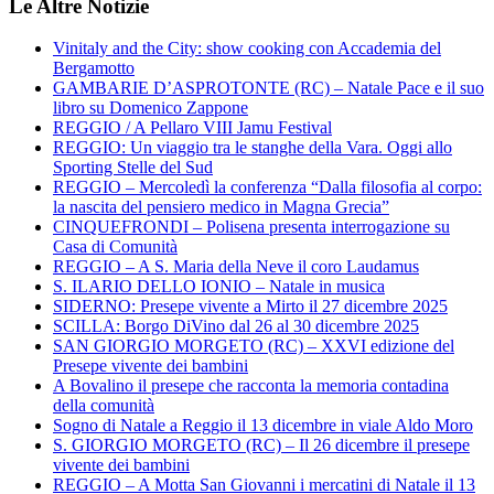
Le Altre Notizie
Vinitaly and the City: show cooking con Accademia del
Bergamotto
GAMBARIE D’ASPROTONTE (RC) – Natale Pace e il suo
libro su Domenico Zappone
REGGIO / A Pellaro VIII Jamu Festival
REGGIO: Un viaggio tra le stanghe della Vara. Oggi allo
Sporting Stelle del Sud
REGGIO – Mercoledì la conferenza “Dalla filosofia al corpo:
la nascita del pensiero medico in Magna Grecia”
CINQUEFRONDI – Polisena presenta interrogazione su
Casa di Comunità
REGGIO – A S. Maria della Neve il coro Laudamus
S. ILARIO DELLO IONIO – Natale in musica
SIDERNO: Presepe vivente a Mirto il 27 dicembre 2025
SCILLA: Borgo DiVino dal 26 al 30 dicembre 2025
SAN GIORGIO MORGETO (RC) – XXVI edizione del
Presepe vivente dei bambini
A Bovalino il presepe che racconta la memoria contadina
della comunità
Sogno di Natale a Reggio il 13 dicembre in viale Aldo Moro
S. GIORGIO MORGETO (RC) – Il 26 dicembre il presepe
vivente dei bambini
REGGIO – A Motta San Giovanni i mercatini di Natale il 13