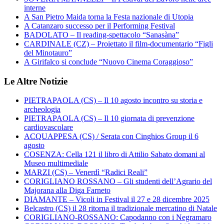
interne
A San Pietro Maida torna la Festa nazionale di Utopia
A Catanzaro successo per il Performing Festival
BADOLATO – Il reading-spettacolo “Sanasàna”
CARDINALE (CZ) – Proiettato il film-documentario “Figli
del Minotauro”
A Girifalco si conclude “Nuovo Cinema Coraggioso”
Le Altre Notizie
PIETRAPAOLA (CS) – Il 10 agosto incontro su storia e
archeologia
PIETRAPAOLA (CS) – Il 10 giornata di prevenzione
cardiovascolare
ACQUAPPESA (CS) / Serata con Cinghios Group il 6
agosto
COSENZA: Cella 121 il libro di Attilio Sabato domani al
Museo multimediale
MARZI (CS) – Venerdì “Radici Reali”
CORIGLIANO ROSSANO – Gli studenti dell’Agrario del
Majorana alla Diga Farneto
DIAMANTE – Vicoli in Festival il 27 e 28 dicembre 2025
Belcastro (CS) il 28 ritorna il tradizionale mercatino di Natale
CORIGLIANO-ROSSANO: Capodanno con i Negramaro