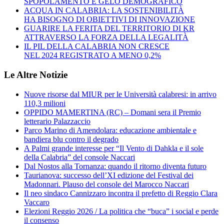
SPOPOLAMENTO E GELO DEMOGRAFICO
ACQUA IN CALABRIA: LA SOSTENIBILITÀ
HA BISOGNO DI OBIETTIVI DI INNOVAZIONE
GUARIRE LA FERITA DEL TERRITORIO DI KR
ATTRAVERSO LA FORZA DELLA LEGALITÀ
IL PIL DELLA CALABRIA NON CRESCE
NEL 2024 REGISTRATO A MENO 0,2%
Le Altre Notizie
Nuove risorse dal MIUR per le Università calabresi: in arrivo
110,3 milioni
OPPIDO MAMERTINA (RC) – Domani sera il Premio
letterario Palazzaccio
Parco Marino di Amendolara: educazione ambientale e
bandiera blu contro il degrado
A Palmi grande interesse per “Il Vento di Dahkla e il sole
della Calabria” del console Naccari
Dal Nostos alla Tornanza: quando il ritorno diventa futuro
Taurianova: successo dell’XI edizione del Festival dei
Madonnari. Plauso del console del Marocco Naccari
Il neo sindaco Cannizzaro incontra il prefetto di Reggio Clara
Vaccaro
Elezioni Reggio 2026 / La politica che “buca” i social e perde
il consenso