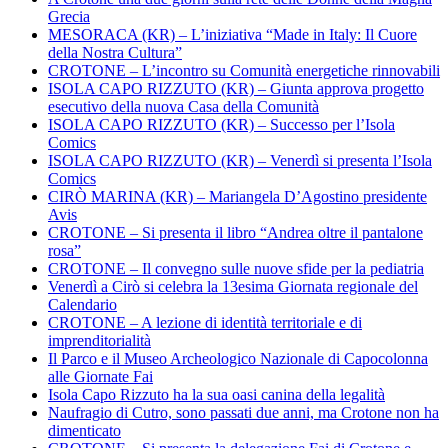
Grecia
MESORACA (KR) – L’iniziativa “Made in Italy: Il Cuore
della Nostra Cultura”
CROTONE – L’incontro su Comunità energetiche rinnovabili
ISOLA CAPO RIZZUTO (KR) – Giunta approva progetto
esecutivo della nuova Casa della Comunità
ISOLA CAPO RIZZUTO (KR) – Successo per l’Isola
Comics
ISOLA CAPO RIZZUTO (KR) – Venerdì si presenta l’Isola
Comics
CIRÒ MARINA (KR) – Mariangela D’Agostino presidente
Avis
CROTONE – Si presenta il libro “Andrea oltre il pantalone
rosa”
CROTONE – Il convegno sulle nuove sfide per la pediatria
Venerdì a Cirò si celebra la 13esima Giornata regionale del
Calendario
CROTONE – A lezione di identità territoriale e di
imprenditorialità
Il Parco e il Museo Archeologico Nazionale di Capocolonna
alle Giornate Fai
Isola Capo Rizzuto ha la sua oasi canina della legalità
Naufragio di Cutro, sono passati due anni, ma Crotone non ha
dimenticato