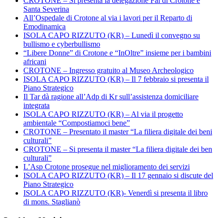
CROTONE – Si presenta la delegazione Fai di Crotone e
Santa Severina
All’Ospedale di Crotone al via i lavori per il Reparto di
Emodinamica
ISOLA CAPO RIZZUTO (KR) – Lunedì il convegno su
bullismo e cyberbullismo
“Libere Donne” di Crotone e “InOltre” insieme per i bambini
africani
CROTONE – Ingresso gratuito al Museo Archeologico
ISOLA CAPO RIZZUTO (KR) – Il 7 febbraio si presenta il
Piano Strategico
Il Tar dà ragione all’Adp di Kr sull’assistenza domiciliare
integrata
ISOLA CAPO RIZZUTO (KR) – Al via il progetto
ambientale “Compostiamoci bene”
CROTONE – Presentato il master “La filiera digitale dei beni
culturali”
CROTONE – Si presenta il master “La filiera digitale dei ben
culturali”
L’Asp Crotone prosegue nel miglioramento dei servizi
ISOLA CAPO RIZZUTO (KR) – Il 17 gennaio si discute del
Piano Strategico
ISOLA CAPO RIZZUTO (KR)- Venerdì si presenta il libro
di mons. Staglianò