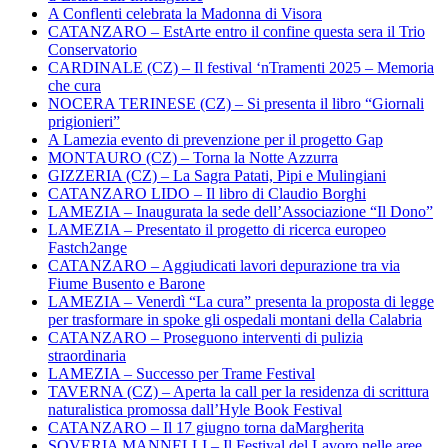
A Conflenti celebrata la Madonna di Visora
CATANZARO – EstArte entro il confine questa sera il Trio
Conservatorio
CARDINALE (CZ) – Il festival ‘nTramenti 2025 – Memoria
che cura
NOCERA TERINESE (CZ) – Si presenta il libro “Giornali
prigionieri”
A Lamezia evento di prevenzione per il progetto Gap
MONTAURO (CZ) – Torna la Notte Azzurra
GIZZERIA (CZ) – La Sagra Patati, Pipi e Mulingiani
CATANZARO LIDO – Il libro di Claudio Borghi
LAMEZIA – Inaugurata la sede dell’Associazione “Il Dono”
LAMEZIA – Presentato il progetto di ricerca europeo
Fastch2ange
CATANZARO – Aggiudicati lavori depurazione tra via
Fiume Busento e Barone
LAMEZIA – Venerdì “La cura” presenta la proposta di legge
per trasformare in spoke gli ospedali montani della Calabria
CATANZARO – Proseguono interventi di pulizia
straordinaria
LAMEZIA – Successo per Trame Festival
TAVERNA (CZ) – Aperta la call per la residenza di scrittura
naturalistica promossa dall’Hyle Book Festival
CATANZARO – Il 17 giugno torna daMargherita
SOVERIA MANNELLI – Il Festival del Lavoro nelle aree