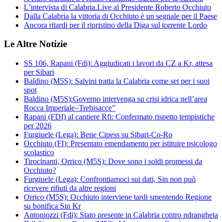
L’intervista di Calabria.Live al Presidente Roberto Occhiuto
Dalla Calabria la vittoria di Occhiuto è un segnale per il Paese
Ancora ritardi per il ripristino della Diga sul torrente Lordo
Le Altre Notizie
SS 106, Rapani (Fdi): Aggiudicati i lavori da CZ a Kr, attesa
per Sibari
Baldino (M5S): Salvini tratta la Calabria come set per i suoi
spot
Baldino (M5S):Governo intervenga su crisi idrica nell’area
Rocca Imperiale–Trebisacce”
Rapani (FDI) al cantiere Rfi: Confermato rispetto tempistiche
per 2026
Furgiuele (Lega): Bene Cipess su Sibari-Co-Ro
Occhiuto (FI): Presentato emendamento per istituire psicologo
scolastico
Tirocinanti, Orrico (M5S): Dove sono i soldi promessi da
Occhiuto?
Furgiuele (Lega): Confrontiamoci sui dati, Sin non può
ricevere rifiuti da altre regioni
Orrico (M5S): Occhiuto interviene tardi smentendo Regione
su bonifica Sin Kr
Antoniozzi (Fdi): Stato presente in Calabria contro ndrangheta