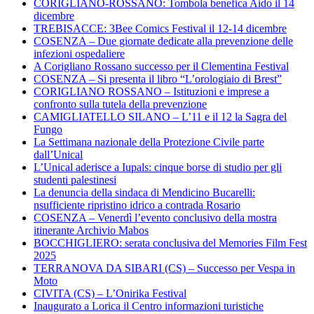
CORIGLIANO-ROSSANO: Tombola benefica Aido il 14
dicembre
TREBISACCE: 3Bee Comics Festival il 12-14 dicembre
COSENZA – Due giornate dedicate alla prevenzione delle
infezioni ospedaliere
A Corigliano Rossano successo per il Clementina Festival
COSENZA – Si presenta il libro “L’orologiaio di Brest”
CORIGLIANO ROSSANO – Istituzioni e imprese a
confronto sulla tutela della prevenzione
CAMIGLIATELLO SILANO – L’11 e il 12 la Sagra del
Fungo
La Settimana nazionale della Protezione Civile parte
dall’Unical
L’Unical aderisce a Iupals: cinque borse di studio per gli
studenti palestinesi
La denuncia della sindaca di Mendicino Bucarelli:
nsufficiente ripristino idrico a contrada Rosario
COSENZA – Venerdì l’evento conclusivo della mostra
itinerante Archivio Mabos
BOCCHIGLIERO: serata conclusiva del Memories Film Fest
2025
TERRANOVA DA SIBARI (CS) – Successo per Vespa in
Moto
CIVITA (CS) – L’Onirika Festival
Inaugurato a Lorica il Centro informazioni turistiche