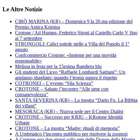
Le Altre Notizie
CIRÒ MARINA (KR) – Domenica 9 la 20.ma edizione del
Premio Antica Krimisa
Crotone / Ad Humus- Federico Sironi al Castello Carlo V fino
al 7 settembre
STRONGOLI: Calici sottole stelle a Villa del Popolo il 1°
agosto
Confcommercio Crotone: «Insieme per una movida
responsabile»
Melissa in festa per la 15esima Bandiera blu
Gli studenti del Liceo “Raffaele Lombardi Satriani”: Un
applauso sbagliato: quando l’ironia supera il rispetto
COTRONEI – L’evento “Sila Scienza”
CROTONE – Sabato l’incontro “Alle urne con
consapevolezza”
SANTA SEVERINA (KR) – La mostra “Dario Fo. La Bibbia
dei villani”
MESORACA (KR) – Nuova sede per il Centro Dialisi
CROTONE – Successo per KRIU – KRotone Identità
Urbane
CROTONE – La mostra “Madre: rituali di memoria”
A Umbriatico l’incontro pubblico per risolvere la zoonosi
A Crotone una due giorni sulla rete delle Donne della Magna