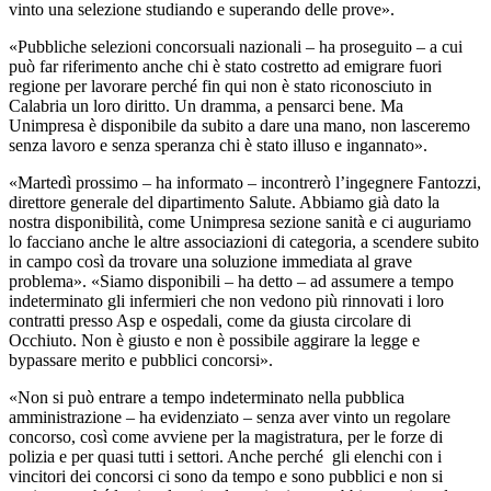
vinto una selezione studiando e superando delle prove».
«Pubbliche selezioni concorsuali nazionali – ha proseguito – a cui
può far riferimento anche chi è stato costretto ad emigrare fuori
regione per lavorare perché fin qui non è stato riconosciuto in
Calabria un loro diritto. Un dramma, a pensarci bene. Ma
Unimpresa è disponibile da subito a dare una mano, non lasceremo
senza lavoro e senza speranza chi è stato illuso e ingannato».
«Martedì prossimo – ha informato – incontrerò l’ingegnere Fantozzi,
direttore generale del dipartimento Salute. Abbiamo già dato la
nostra disponibilità, come Unimpresa sezione sanità e ci auguriamo
lo facciano anche le altre associazioni di categoria, a scendere subito
in campo così da trovare una soluzione immediata al grave
problema». «Siamo disponibili – ha detto – ad assumere a tempo
indeterminato gli infermieri che non vedono più rinnovati i loro
contratti presso Asp e ospedali, come da giusta circolare di
Occhiuto. Non è giusto e non è possibile aggirare la legge e
bypassare merito e pubblici concorsi».
«Non si può entrare a tempo indeterminato nella pubblica
amministrazione – ha evidenziato – senza aver vinto un regolare
concorso, così come avviene per la magistratura, per le forze di
polizia e per quasi tutti i settori. Anche perché
gli elenchi con i
vincitori dei concorsi ci sono da tempo e sono pubblici e non si