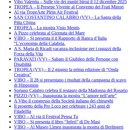
Vibo Valentia – Sulle vie dei mastri birrai il 12 dicembre 2025
TROPEA – Il Presepe Vivente al Convento dei Frati Minori
Al via TropeArte Plein Air Festival
SAN COSTANTINO CALABRO (VV) – La Sagra della
Pitta Chjina
TROPEA – La mostra Visio Mentis
A Pizzo celebrata al Giornata del Mare
VIBO – Si presenta il il Rapporto di Banca d’Italia
“L’economia della Calabria.
A S. Maria di Ricadi vacanza-inclusione per i ragazzi della
Forza della Vita
PARAVATI (VV) – Sabato il Giubileo delle Persone con
Disabilità
TROPEA (VV) – Il 2 giugno la prima edizione di “Onda
Creativa”
VIBO – Il 28 si presentano i risultati della campagna di scavo
di Hipponion
Soriano Calabro celebra il restauro della Madonna del Rosario
PIZZO (VV) – Inaugurata la mostra “L’amore nell’arte”
A Vibo il congresso della Società italiana dei chirurghi
Il progetto della Pro Loco per celebrare i 243 anni di
Filadelfia
VIBO – Al via il Festival Pensa Tu
VIBO – Si presenta il libro “Inferi” di De Masi
VIBO – Al Museo Lìmen inaugurata la mostra di Berlingeri