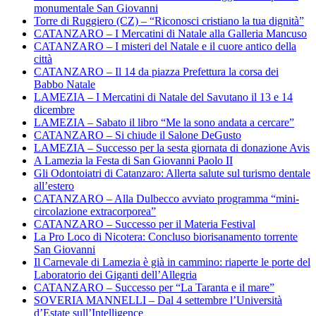
monumentale San Giovanni
Torre di Ruggiero (CZ) – “Riconosci cristiano la tua dignità”
CATANZARO – I Mercatini di Natale alla Galleria Mancuso
CATANZARO – I misteri del Natale e il cuore antico della
città
CATANZARO – Il 14 da piazza Prefettura la corsa dei
Babbo Natale
LAMEZIA – I Mercatini di Natale del Savutano il 13 e 14
dicembre
LAMEZIA – Sabato il libro “Me la sono andata a cercare”
CATANZARO – Si chiude il Salone DeGusto
LAMEZIA – Successo per la sesta giornata di donazione Avis
A Lamezia la Festa di San Giovanni Paolo II
Gli Odontoiatri di Catanzaro: Allerta salute sul turismo dentale
all’estero
CATANZARO – Alla Dulbecco avviato programma “mini-
circolazione extracorporea”
CATANZARO – Successo per il Materia Festival
La Pro Loco di Nicotera: Concluso biorisanamento torrente
San Giovanni
Il Carnevale di Lamezia è già in cammino: riaperte le porte del
Laboratorio dei Giganti dell’Allegria
CATANZARO – Successo per “La Taranta e il mare”
SOVERIA MANNELLI – Dal 4 settembre l’Università
d’Estate sull’Intelligence