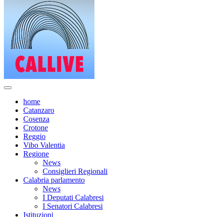
home
Catanzaro
Cosenza
Crotone
Reggio
Vibo Valentia
Regione
News
Consiglieri Regionali
Calabria parlamento
News
I Deputati Calabresi
I Senatori Calabresi
Istituzioni