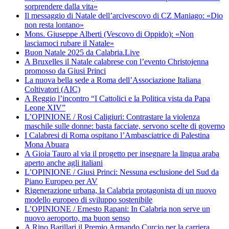
sorprendere dalla vita»
Il messaggio di Natale dell’arcivescovo di CZ Maniago: «Dio
non resta lontano»
Mons. Giuseppe Alberti (Vescovo di Oppido): «Non
lasciamoci rubare il Natale»
Buon Natale 2025 da Calabria.Live
A Bruxelles il Natale calabrese con l’evento Christojenna
promosso da Giusi Princi
La nuova bella sede a Roma dell’Associazione Italiana
Coltivatori (AIC)
A Reggio l’incontro “I Cattolici e la Politica vista da Papa
Leone XIV”
L’OPINIONE / Rosi Caligiuri: Contrastare la violenza
maschile sulle donne: basta facciate, servono scelte di governo
I Calabresi di Roma ospitano l’Ambasciatrice di Palestina
Mona Abuara
A Gioia Tauro al via il progetto per insegnare la lingua araba
aperto anche agli italiani
L’OPINIONE / Giusi Princi: Nessuna esclusione del Sud da
Piano Europeo per AV
Rigenerazione urbana, la Calabria protagonista di un nuovo
modello europeo di sviluppo sostenibile
L’OPINIONE / Ernesto Rapani: In Calabria non serve un
nuovo aeroporto, ma buon senso
A Rino Barillari il Premio Armando Curcio per la carriera