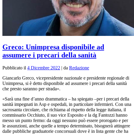
Greco: Unimpresa disponibile ad
assumere i precari della sanità
Pubblicato il
4 Dicembre 2022
|
da
Redazione
Giancarlo Greco, vicepresidente nazionale e presidente regionale di
Unimpresa, si è detto disponibile ad assumere i precari della sanità
che presto saranno per strada».
«Sarà una fine d’anno drammatica – ha spiegato –per i precari della
sanità impegnati in Asp e ospedali, in particolare infermieri. Con una
sacrosanta circolare, che richiama al rispetto della legge italiana, il
commissario Occhiuto, il suo vice Esposito e la dg Fantozzi hanno
messo un punto fermo: da oggi nessuno può essere prorogato e per
le assunzioni, anche quelle a tempo determinato, bisognerà attingere
dalle pubbliche graduatorie concorsuali dove è in lista gente che ha