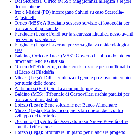
Ddl Sicurezza, Orrico (M5S): Maggioranza allergica a regole
democratiche
Irto e Misiani (PD) interrogano Salvini su caso Scarcella-
Agostinelli
Orrico (M5S): A Rogliano sospeso servizio di logopedia per
mancanza di personale
Furgiuele (Lega): Fondi per la sicurezza idraulica passo avanti
per sviluppo Calabria
Furgiuele (Lega): Lavorare per sorveglianza epidemiologica
area
Baldino, Orrico e Tucci (M5S): Governo ha abbandonato ex
tirocinanti Mic e Giustizia
Orrico (M5S) interroga ministero Istruzione per conflittualità
al Liceo di Filadelfia
Minasi (Lega): Ddl su violenza di genere prezioso intervento
per tutela delle donne
Antoniozzi (FDI): Sui Lea compiuti progressi
Baldino (M5S): Tribunale di Castrovillari rischia paralisi per
mancanza di magistrati
Loizzo (Lega): Bene soluzione per Banco Alimentare
Minasi (Lega): Ponte, incomprensibili due sindaci contro
sviluppo del territorio
Occhiuto (FI): Attività Osservatorio su Nuove Povertà offre
spunti di riflessione
Loizzo (Lega): Strutturare un piano per rilanciare progetto