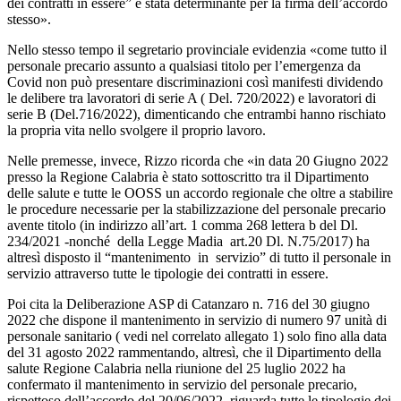
dei contratti in essere” è stata determinante per la firma dell’accordo
stesso».
Nello stesso tempo il segretario provinciale evidenzia «come tutto il
personale precario assunto a qualsiasi titolo per l’emergenza da
Covid non può presentare discriminazioni così manifesti dividendo
le delibere tra lavoratori di serie A ( Del. 720/2022) e lavoratori di
serie B (Del.716/2022), dimenticando che entrambi hanno rischiato
la propria vita nello svolgere il proprio lavoro.
Nelle premesse, invece, Rizzo ricorda che «in data 20 Giugno 2022
presso la Regione Calabria è stato sottoscritto tra il Dipartimento
delle salute e tutte le OOSS un accordo regionale che oltre a stabilire
le procedure necessarie per la stabilizzazione del personale precario
avente titolo (in indirizzo all’art. 1 comma 268 lettera b del Dl.
234/2021 -nonché della Legge Madia art.20 Dl. N.75/2017) ha
altresì disposto il “mantenimento in servizio” di tutto il personale in
servizio attraverso tutte le tipologie dei contratti in essere.
Poi cita la Deliberazione ASP di Catanzaro n. 716 del 30 giugno
2022 che dispone il mantenimento in servizio di numero 97 unità di
personale sanitario ( vedi nel correlato allegato 1) solo fino alla data
del 31 agosto 2022 rammentando, altresì, che il Dipartimento della
salute Regione Calabria nella riunione del 25 luglio 2022 ha
confermato il mantenimento in servizio del personale precario,
rispettoso dell’accordo del 20/06/2022, riguarda tutte le tipologie dei