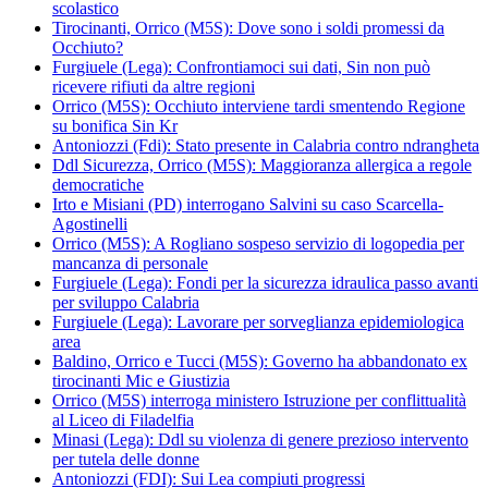
scolastico
Tirocinanti, Orrico (M5S): Dove sono i soldi promessi da
Occhiuto?
Furgiuele (Lega): Confrontiamoci sui dati, Sin non può
ricevere rifiuti da altre regioni
Orrico (M5S): Occhiuto interviene tardi smentendo Regione
su bonifica Sin Kr
Antoniozzi (Fdi): Stato presente in Calabria contro ndrangheta
Ddl Sicurezza, Orrico (M5S): Maggioranza allergica a regole
democratiche
Irto e Misiani (PD) interrogano Salvini su caso Scarcella-
Agostinelli
Orrico (M5S): A Rogliano sospeso servizio di logopedia per
mancanza di personale
Furgiuele (Lega): Fondi per la sicurezza idraulica passo avanti
per sviluppo Calabria
Furgiuele (Lega): Lavorare per sorveglianza epidemiologica
area
Baldino, Orrico e Tucci (M5S): Governo ha abbandonato ex
tirocinanti Mic e Giustizia
Orrico (M5S) interroga ministero Istruzione per conflittualità
al Liceo di Filadelfia
Minasi (Lega): Ddl su violenza di genere prezioso intervento
per tutela delle donne
Antoniozzi (FDI): Sui Lea compiuti progressi