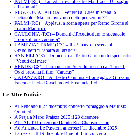
PALMI (RC) – Lunedì arriva al teatro Manfroce “Un sogno
ad Istanbul”
REGGIO CALABRIA – Venerdì al Cilea in scena lo
spettacolo “Ma non avevamo detto per sempre?”
PALMI (RC) – Applausi a scena aperta per Remo Girone al
Teatro Manfroce
CAULONIA (RC) – Domani all’Auditorium lo spettacolo
“Storia di una capinera”
LAMEZIA TERME (CZ) – Il 22 marzo in scena al
Grandinetti “L’anatra all’arancia”
SAN FILI (CS) – Domenica al Teatro Gambaro lo spettacolo
“Venuti dal mare”
RENDE (CS) – Domani Toni Servillo in scena all’Unical.
Oggi presenta il film “Caracas”
CATANZARO – Al Teatro Comunale l’omaggio a Giovanni
Falcone, Paolo Borsellino ed Emanuela Loi
Le Altre Notizie
Al Rendano il 27 dicembre: concerto “omaggio a Maurizio
Quintieri”
A Praja a Mare: Prajazz 2025 il 23 dicembre
Al TAU l’11 dicembre Danilo Rea Chansons Trio
Ad Amantea Le Passioni amorose l’11 dicembre 2025
Lamezia – Il 19 dicembre Blue Stuff in concerto