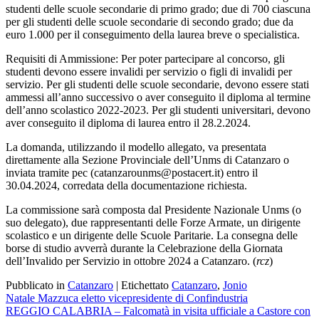
studenti delle scuole secondarie di primo grado; due di 700 ciascuna
per gli studenti delle scuole secondarie di secondo grado; due da
euro 1.000 per il conseguimento della laurea breve o specialistica.
Requisiti di Ammissione: Per poter partecipare al concorso, gli
studenti devono essere invalidi per servizio o figli di invalidi per
servizio. Per gli studenti delle scuole secondarie, devono essere stati
ammessi all’anno successivo o aver conseguito il diploma al termine
dell’anno scolastico 2022-2023. Per gli studenti universitari, devono
aver conseguito il diploma di laurea entro il 28.2.2024.
La domanda, utilizzando il modello allegato, va presentata
direttamente alla Sezione Provinciale dell’Unms di Catanzaro o
inviata tramite pec (catanzarounms@postacert.it) entro il
30.04.2024, corredata della documentazione richiesta.
La commissione sarà composta dal Presidente Nazionale Unms (o
suo delegato), due rappresentanti delle Forze Armate, un dirigente
scolastico e un dirigente delle Scuole Paritarie. La consegna delle
borse di studio avverrà durante la Celebrazione della Giornata
dell’Invalido per Servizio in ottobre 2024 a Catanzaro. (
rcz
)
Pubblicato in
Catanzaro
|
Etichettato
Catanzaro
,
Jonio
Navigazione
Natale Mazzuca eletto vicepresidente di Confindustria
REGGIO CALABRIA – Falcomatà in visita ufficiale a Castore con