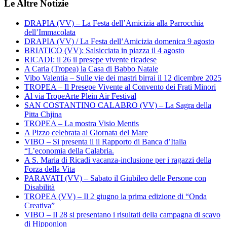
Le Altre Notizie
DRAPIA (VV) – La Festa dell’Amicizia alla Parrocchia
dell’Immacolata
DRAPIA (VV) / La Festa dell’Amicizia domenica 9 agosto
BRIATICO (VV): Salsicciata in piazza il 4 agosto
RICADI: il 26 il presepe vivente ricadese
A Caria (Tropea) la Casa di Babbo Natale
Vibo Valentia – Sulle vie dei mastri birrai il 12 dicembre 2025
TROPEA – Il Presepe Vivente al Convento dei Frati Minori
Al via TropeArte Plein Air Festival
SAN COSTANTINO CALABRO (VV) – La Sagra della
Pitta Chjina
TROPEA – La mostra Visio Mentis
A Pizzo celebrata al Giornata del Mare
VIBO – Si presenta il il Rapporto di Banca d’Italia
“L’economia della Calabria.
A S. Maria di Ricadi vacanza-inclusione per i ragazzi della
Forza della Vita
PARAVATI (VV) – Sabato il Giubileo delle Persone con
Disabilità
TROPEA (VV) – Il 2 giugno la prima edizione di “Onda
Creativa”
VIBO – Il 28 si presentano i risultati della campagna di scavo
di Hipponion