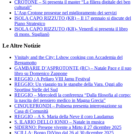
CROTONE – Si presenta il master “La filiera digitale dei ben
culturali”
L’Asp Crotone prosegue nel miglioramento dei servizi
ISOLA CAPO RIZZUTO (KR) – Il 17 gennaio si discute del
Piano Strategico
ISOLA CAPO RIZZUTO (KR)- Venerdì si presenta il libro
di mons. Staglianò
Le Altre Notizie
Vinitaly and the City: Lshow cooking con Accademia del
Bergamotto
GAMBARIE D’ASPROTONTE (RC) – Natale Pace e il suo
libro su Domenico Zappone
REGGIO / A Pellaro VIII Jamu Festival
REGGIO: Un viaggio tra le stanghe della Vara. Oggi allo
Sporting Stelle del Sud
REGGIO – Mercoledì la conferenza “Dalla filosofia al corpo:
la nascita del pensiero medico in Magna Grecia”
CINQUEFRONDI – Polisena presenta interrogazione su
Casa di Comunità
REGGIO – A S. Maria della Neve il coro Laudamus
S. ILARIO DELLO IONIO – Natale in musica
SIDERNO: Presepe vivente a Mirto il 27 dicembre 2025
SCILLA: Borgo DiVino dal 26 al 30 dicembre 2025