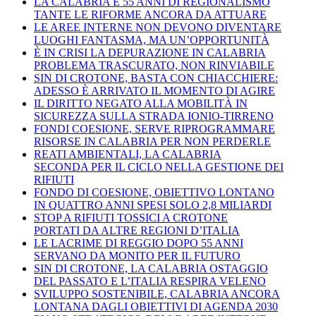
LA CALABRIA E 55 ANNI DI REGIONALISMO
TANTE LE RIFORME ANCORA DA ATTUARE
LE AREE INTERNE NON DEVONO DIVENTARE
LUOGHI FANTASMA, MA UN’OPPORTUNITÀ
È IN CRISI LA DEPURAZIONE IN CALABRIA
PROBLEMA TRASCURATO, NON RINVIABILE
SIN DI CROTONE, BASTA CON CHIACCHIERE:
ADESSO È ARRIVATO IL MOMENTO DI AGIRE
IL DIRITTO NEGATO ALLA MOBILITÀ IN
SICUREZZA SULLA STRADA IONIO-TIRRENO
FONDI COESIONE, SERVE RIPROGRAMMARE
RISORSE IN CALABRIA PER NON PERDERLE
REATI AMBIENTALI, LA CALABRIA
SECONDA PER IL CICLO NELLA GESTIONE DEI
RIFIUTI
FONDO DI COESIONE, OBIETTIVO LONTANO
IN QUATTRO ANNI SPESI SOLO 2,8 MILIARDI
STOP A RIFIUTI TOSSICI A CROTONE
PORTATI DA ALTRE REGIONI D’ITALIA
LE LACRIME DI REGGIO DOPO 55 ANNI
SERVANO DA MONITO PER IL FUTURO
SIN DI CROTONE, LA CALABRIA OSTAGGIO
DEL PASSATO E L’ITALIA RESPIRA VELENO
SVILUPPO SOSTENIBILE, CALABRIA ANCORA
LONTANA DAGLI OBIETTIVI DI AGENDA 2030