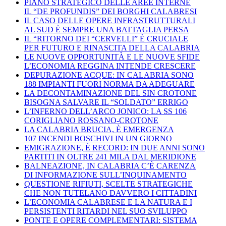
PIANO STRATEGICO DELLE AREE INTERNE
IL “DE PROFUNDIS” DEI BORGHI CALABRESI
IL CASO DELLE OPERE INFRASTRUTTURALI
AL SUD È SEMPRE UNA BATTAGLIA PERSA
IL “RITORNO DEI “CERVELLI” È CRUCIALE
PER FUTURO E RINASCITA DELLA CALABRIA
LE NUOVE OPPORTUNITÀ E LE NUOVE SFIDE
L’ECONOMIA REGGINA INTENDE CRESCERE
DEPURAZIONE ACQUE: IN CALABRIA SONO
188 IMPIANTI FUORI NORMA DA ADEGUARE
LA DECONTAMINAZIONE DEL SIN CROTONE
BISOGNA SALVARE IL “SOLDATO” ERRIGO
L’INFERNO DELL’ARCO JONICO: LA SS 106
CORIGLIANO ROSSANO-CROTONE
LA CALABRIA BRUCIA, È EMERGENZA
107 INCENDI BOSCHIVI IN UN GIORNO
EMIGRAZIONE, È RECORD: IN DUE ANNI SONO
PARTITI IN OLTRE 241 MILA DAL MERIDIONE
BALNEAZIONE, IN CALABRIA C’È CARENZA
DI INFORMAZIONE SULL’INQUINAMENTO
QUESTIONE RIFIUTI, SCELTE STRATEGICHE
CHE NON TUTELANO DAVVERO I CITTADINI
L’ECONOMIA CALABRESE E LA NATURA E I
PERSISTENTI RITARDI NEL SUO SVILUPPO
PONTE E OPERE COMPLEMENTARI: SISTEMA