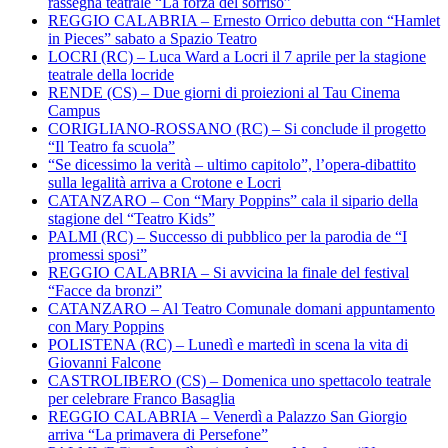
rassegna teatrale “La forza del sorriso”
REGGIO CALABRIA – Ernesto Orrico debutta con “Hamlet
in Pieces” sabato a Spazio Teatro
LOCRI (RC) – Luca Ward a Locri il 7 aprile per la stagione
teatrale della locride
RENDE (CS) – Due giorni di proiezioni al Tau Cinema
Campus
CORIGLIANO-ROSSANO (RC) – Si conclude il progetto
“Il Teatro fa scuola”
“Se dicessimo la verità – ultimo capitolo”, l’opera-dibattito
sulla legalità arriva a Crotone e Locri
CATANZARO – Con “Mary Poppins” cala il sipario della
stagione del “Teatro Kids”
PALMI (RC) – Successo di pubblico per la parodia de “I
promessi sposi”
REGGIO CALABRIA – Si avvicina la finale del festival
“Facce da bronzi”
CATANZARO – Al Teatro Comunale domani appuntamento
con Mary Poppins
POLISTENA (RC) – Lunedì e martedì in scena la vita di
Giovanni Falcone
CASTROLIBERO (CS) – Domenica uno spettacolo teatrale
per celebrare Franco Basaglia
REGGIO CALABRIA – Venerdì a Palazzo San Giorgio
arriva “La primavera di Persefone”