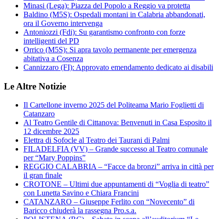
Minasi (Lega): Piazza del Popolo a Reggio va protetta
Baldino (M5S): Ospedali montani in Calabria abbandonati,
ora il Governo intervenga
Antoniozzi (Fdi): Su garantismo confronto con forze
intelligenti del PD
Orrico (M5S): Si apra tavolo permanente per emergenza
abitativa a Cosenza
Cannizzaro (FI): Approvato emendamento dedicato ai disabili
Le Altre Notizie
Il Cartellone inverno 2025 del Politeama Mario Foglietti di
Catanzaro
Al Teatro Gentile di Cittanova: Benvenuti in Casa Esposito il
12 dicembre 2025
Elettra di Sofocle al Teatro dei Taurani di Palmi
FILADELFIA (VV) – Grande successo al Teatro comunale
per “Mary Poppins”
REGGIO CALABRIA – “Facce da bronzi” arriva in città per
il gran finale
CROTONE – Ultimi due appuntamenti di “Voglia di teatro”
con Lunetta Savino e Chiara Francini
CATANZARO – Giuseppe Ferlito con “Novecento” di
Baricco chiuderà la rassegna Pro.s.a.