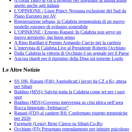
A Gioia Tauro al via il progetto per insegnare la lingua araba
aperto anche agli italiani
L’OPINIONE / Giusi Princi: Nessuna esclusione del Sud da
Piano Europeo per AV
Rigenerazione urbana, la Calabria protagonista di un nuovo
modello europeo di sviluppo sostenibile
L’OPINIONE / Ernesto Rapani: In Calabria non serve un
nuovo aeroporto, ma buon senso
A Rino Barillari il Premio Armando Curcio per la carriera
L’intervista di Calabria.Live al Presidente Roberto Occhiuto
Dalla Calabria la vittoria di Occhiuto è un segnale per il Paese
Ancora ritardi per il ripristino della Diga sul torrente Lordo
Le Altre Notizie
SS 106, Rapani (Fdi): Aggiudicati i lavori da CZ a Kr, attesa
per Sibari
Baldino (M5S): Salvini tratta la Calabria come set per i suoi
spot
Baldino (M5S):Governo intervenga su crisi idrica nell’area
Rocca Imperiale–Trebisacce”
Rapani (FDI) al cantiere Rfi: Confermato rispetto tempistiche
per 2026
Furgiuele (Lega): Bene Cipess su Sibari-Co-Ro
Occhiuto (FI): Presentato emendamento per istituire psicologo