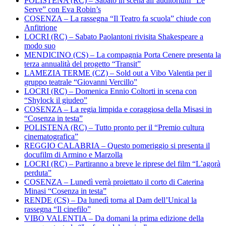
POLISTENA (RC) – Sabato in scena all’auditorium “Le
Serve” con Eva Robin’s
COSENZA – La rassegna “Il Teatro fa scuola” chiude con
Anfitrione
LOCRI (RC) – Sabato Paolantoni rivisita Shakespeare a
modo suo
MENDICINO (CS) – La compagnia Porta Cenere presenta la
terza annualità del progetto “Transit”
LAMEZIA TERME (CZ) – Sold out a Vibo Valentia per il
gruppo teatrale “Giovanni Vercillo”
LOCRI (RC) – Domenica Ennio Coltorti in scena con
“Shylock il giudeo”
COSENZA – La regia limpida e coraggiosa della Misasi in
“Cosenza in testa”
POLISTENA (RC) – Tutto pronto per il “Premio cultura
cinematografica”
REGGIO CALABRIA – Questo pomeriggio si presenta il
docufilm di Armino e Marzolla
LOCRI (RC) – Partiranno a breve le riprese del film “L’agorà
perduta”
COSENZA – Lunedì verrà proiettato il corto di Caterina
Minasi “Cosenza in testa”
RENDE (CS) – Da lunedì torna al Dam dell’Unical la
rassegna “Il cinefilo”
VIBO VALENTIA – Da domani la prima edizione della