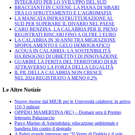
INTEGRATO PER LO SVILUPPO DEL SUD
BRACCIANTI IN CATENE: LA PIANA DI SIBARI
TRA LO SFRUTTAMENTO E L’AGROMAFIA
LA MANCATA INFRASTRUTTURAZIONE AL
SUD PER SUPERARE IL DIVARIO NEL PAESE
CARO BENZINA, LA CALABRIA PER IL PIENO
REGISTRATI RINCARI FINO A OLTRE 2 EURO
LA CALABRIA IN 30 ANNI TRA MIGRAZIONE
SPOPOLAMENTO E GELO DEMOGRAFICO
ACQUA IN CALABRIA: LA SOSTENIBILITÀ
HA BISOGNO DI OBIETTIVI DI INNOVAZIONE
GUARIRE LA FERITA DEL TERRITORIO DI KR
ATTRAVERSO LA FORZA DELLA LEGALITÀ
IL PIL DELLA CALABRIA NON CRESCE
NEL 2024 REGISTRATO A MENO 0,2%
Le Altre Notizie
Nuove risorse dal MIUR per le Università calabresi: in arrivo
110,3 milioni
OPPIDO MAMERTINA (RC) – Domani sera il Premio
letterario Palazzaccio
Parco Marino di Amendolara: educazione ambientale e
bandiera blu contro il degrado
A Palmi grande interesse per “Il Vento di Dahkla e il sole