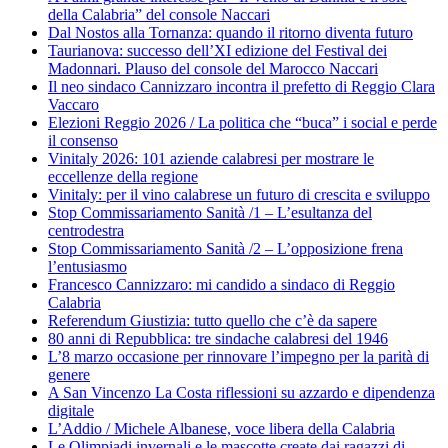
della Calabria” del console Naccari
Dal Nostos alla Tornanza: quando il ritorno diventa futuro
Taurianova: successo dell’XI edizione del Festival dei
Madonnari. Plauso del console del Marocco Naccari
Il neo sindaco Cannizzaro incontra il prefetto di Reggio Clara
Vaccaro
Elezioni Reggio 2026 / La politica che “buca” i social e perde
il consenso
Vinitaly 2026: 101 aziende calabresi per mostrare le
eccellenze della regione
Vinitaly: per il vino calabrese un futuro di crescita e sviluppo
Stop Commissariamento Sanità /1 – L’esultanza del
centrodestra
Stop Commissariamento Sanità /2 – L’opposizione frena
l’entusiasmo
Francesco Cannizzaro: mi candido a sindaco di Reggio
Calabria
Referendum Giustizia: tutto quello che c’è da sapere
80 anni di Repubblica: tre sindache calabresi del 1946
L’8 marzo occasione per rinnovare l’impegno per la parità di
genere
A San Vincenzo La Costa riflessioni su azzardo e dipendenza
digitale
L’Addio / Michele Albanese, voce libera della Calabria
Le Olimpiadi invernali e le mascotte create dai ragazzi di