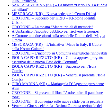
consapevolezza”
SANTA SEVERINA (KR) – La mostra “Dario Fo. La Bibbia
dei villani”
MESORACA (KR) – Nuova sede per il Centro Dialisi
CROTONE – Successo per KRIU – KRotone Identità
Urbane
CROTONE – La mostra “Madre: rituali di memoria”
A Umbriatico l’incontro pubblico per risolvere la zoonosi
A Crotone una due giorni sulla rete delle Donne della Magna
Grecia
MESORACA (KR) – L’iniziativa “Made in Italy: Il Cuore
della Nostra Cultura”
CROTONE – L’incontro su Comunità energetiche rinnovabili
ISOLA CAPO RIZZUTO (KR) – Giunta approva progetto
esecutivo della nuova Casa della Comunità
ISOLA CAPO RIZZUTO (KR) – Successo per l’Isola
Comics
ISOLA CAPO RIZZUTO (KR) – Venerdì si presenta l’Isola
Comics
CIRÒ MARINA (KR) – Mariangela D’Agostino presidente
Avis
CROTONE – Si presenta il libro “Andrea oltre il pantalone
rosa”
CROTONE – Il convegno sulle nuove sfide per la pediatria
Venerdì a Cirò si celebra la 13esima Giornata regionale del