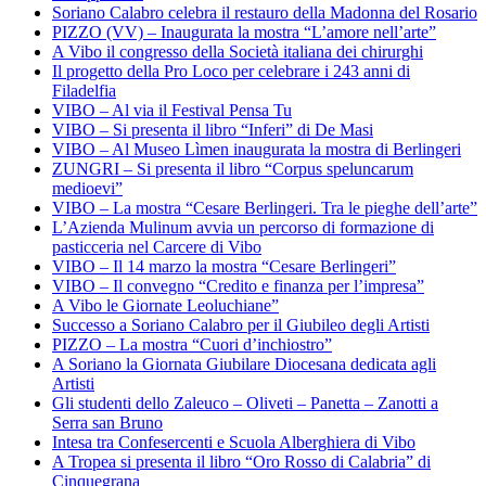
Soriano Calabro celebra il restauro della Madonna del Rosario
PIZZO (VV) – Inaugurata la mostra “L’amore nell’arte”
A Vibo il congresso della Società italiana dei chirurghi
Il progetto della Pro Loco per celebrare i 243 anni di
Filadelfia
VIBO – Al via il Festival Pensa Tu
VIBO – Si presenta il libro “Inferi” di De Masi
VIBO – Al Museo Lìmen inaugurata la mostra di Berlingeri
ZUNGRI – Si presenta il libro “Corpus speluncarum
medioevi”
VIBO – La mostra “Cesare Berlingeri. Tra le pieghe dell’arte”
L’Azienda Mulinum avvia un percorso di formazione di
pasticceria nel Carcere di Vibo
VIBO – Il 14 marzo la mostra “Cesare Berlingeri”
VIBO – Il convegno “Credito e finanza per l’impresa”
A Vibo le Giornate Leoluchiane”
Successo a Soriano Calabro per il Giubileo degli Artisti
PIZZO – La mostra “Cuori d’inchiostro”
A Soriano la Giornata Giubilare Diocesana dedicata agli
Artisti
Gli studenti dello Zaleuco – Oliveti – Panetta – Zanotti a
Serra san Bruno
Intesa tra Confesercenti e Scuola Alberghiera di Vibo
A Tropea si presenta il libro “Oro Rosso di Calabria” di
Cinquegrana