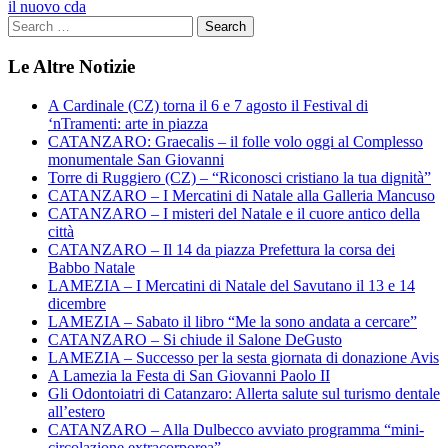
articoli
il nuovo cda
Le Altre Notizie
A Cardinale (CZ) torna il 6 e 7 agosto il Festival di
‘nTramenti: arte in piazza
CATANZARO: Graecalis – il folle volo oggi al Complesso
monumentale San Giovanni
Torre di Ruggiero (CZ) – “Riconosci cristiano la tua dignità”
CATANZARO – I Mercatini di Natale alla Galleria Mancuso
CATANZARO – I misteri del Natale e il cuore antico della
città
CATANZARO – Il 14 da piazza Prefettura la corsa dei
Babbo Natale
LAMEZIA – I Mercatini di Natale del Savutano il 13 e 14
dicembre
LAMEZIA – Sabato il libro “Me la sono andata a cercare”
CATANZARO – Si chiude il Salone DeGusto
LAMEZIA – Successo per la sesta giornata di donazione Avis
A Lamezia la Festa di San Giovanni Paolo II
Gli Odontoiatri di Catanzaro: Allerta salute sul turismo dentale
all’estero
CATANZARO – Alla Dulbecco avviato programma “mini-
circolazione extracorporea”