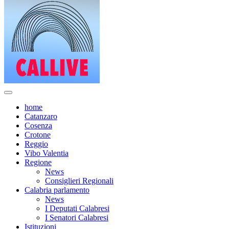
home
Catanzaro
Cosenza
Crotone
Reggio
Vibo Valentia
Regione
News
Consiglieri Regionali
Calabria parlamento
News
I Deputati Calabresi
I Senatori Calabresi
Istituzioni