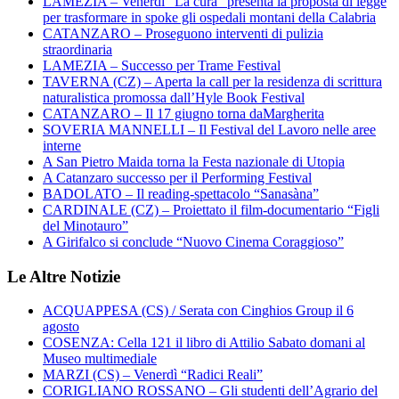
LAMEZIA – Venerdì “La cura” presenta la proposta di legge
per trasformare in spoke gli ospedali montani della Calabria
CATANZARO – Proseguono interventi di pulizia
straordinaria
LAMEZIA – Successo per Trame Festival
TAVERNA (CZ) – Aperta la call per la residenza di scrittura
naturalistica promossa dall’Hyle Book Festival
CATANZARO – Il 17 giugno torna daMargherita
SOVERIA MANNELLI – Il Festival del Lavoro nelle aree
interne
A San Pietro Maida torna la Festa nazionale di Utopia
A Catanzaro successo per il Performing Festival
BADOLATO – Il reading-spettacolo “Sanasàna”
CARDINALE (CZ) – Proiettato il film-documentario “Figli
del Minotauro”
A Girifalco si conclude “Nuovo Cinema Coraggioso”
Le Altre Notizie
ACQUAPPESA (CS) / Serata con Cinghios Group il 6
agosto
COSENZA: Cella 121 il libro di Attilio Sabato domani al
Museo multimediale
MARZI (CS) – Venerdì “Radici Reali”
CORIGLIANO ROSSANO – Gli studenti dell’Agrario del