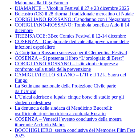
Majorana alla Diga Farneto
DIAMANTE – Vicoli in Festival il 27 e 28 dicembre 2025
Belcastro (CS) il 28 ritorna il tradizionale mercatino di Natale
CORIGLIANO-ROSSANO: Capodanno con i Negramaro
CORIGLIANO-ROSSANO: Tombola benefica Aido il 14
dicembre
TREBISACCE: 3Bee Comics Festival il 12-14 dicembre
COSENZA – Due giornate dedicate alla prevenzione delle
infezioni ospedaliere
A Corigliano Rossano successo per il Clementina Festival
COSENZA – Si presenta il libro “L’orologiaio di Brest”
CORIGLIANO ROSSANO – Istituzioni e imprese a
confronto sulla tutela della prevenzione
CAMIGLIATELLO SILANO – L’11 e il 12 la Sagra del
Fungo
La Settimana nazionale della Protezione Civile parte
dall’Unical
L’Unical aderisce a Iupals: cinque borse di studio per gli
studenti palestinesi
La denuncia della sindaca di Mendicino Bucarelli:
nsufficiente ripristino idrico a contrada Rosario
COSENZA – Venerdì l’evento conclusivo della mostra
itinerante Archivio Mabos
BOCCHIGLIERO: serata conclusiva del Memories Film Fest
2025