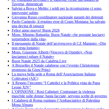
Taverna, dimenticati
Salvini a Bova e Melito: i soldi per la ricostruzione ci sono,
intervenire subito
Giovanna Russo coordinatore nazionale garanti dei detenuti
Paolo Campolo, il reggino eroe di Crans Montana: ha salvato
una decina di ragazzi
Felice anno nuovo! Buon 2026
Mons. Mimmo Battaglia: Buon Natale: che possiate lasciarvi
sorprendere dalla vita»
Il messaggio di Natale dell’arcivescovo di CZ Maniago: «Dio
non resta lontano»
Mons. Giuseppe Alberti (Vescovo di Oppido): «Non
lasciamoci rubare il Natale»
Buon Natale 2025 da Calabria.Live
A Bruxelles il Natale calabrese con l’evento Christojenna
promosso da Giusi Princi
La nuova bella sede a Roma dell’Associazione Italiana
Coltivatori (AIC)
A Reggio l’incontro “I Cattolici e la Politica vista da Papa
Leone XIV”
L’OPINIONE / Rosi Caligiuri: Contrastare la violenza
maschile sulle donne: basta facciate, servono scelte di governo
I Calabresi di Roma ospitano l’Ambasciatrice di Palestina
Mona Abuara