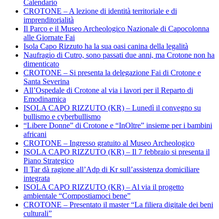
Calendario
CROTONE – A lezione di identità territoriale e di
imprenditorialità
Il Parco e il Museo Archeologico Nazionale di Capocolonna
alle Giornate Fai
Isola Capo Rizzuto ha la sua oasi canina della legalità
Naufragio di Cutro, sono passati due anni, ma Crotone non ha
dimenticato
CROTONE – Si presenta la delegazione Fai di Crotone e
Santa Severina
All’Ospedale di Crotone al via i lavori per il Reparto di
Emodinamica
ISOLA CAPO RIZZUTO (KR) – Lunedì il convegno su
bullismo e cyberbullismo
“Libere Donne” di Crotone e “InOltre” insieme per i bambini
africani
CROTONE – Ingresso gratuito al Museo Archeologico
ISOLA CAPO RIZZUTO (KR) – Il 7 febbraio si presenta il
Piano Strategico
Il Tar dà ragione all’Adp di Kr sull’assistenza domiciliare
integrata
ISOLA CAPO RIZZUTO (KR) – Al via il progetto
ambientale “Compostiamoci bene”
CROTONE – Presentato il master “La filiera digitale dei beni
culturali”