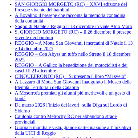
SAN GIORGIO MORGETO (RC) – XXVI edizione del
Presepe vivente dei bambini
A Bovalino il presepe che racconta la memoria contadina
della comunità
Sogno di Natale a Reggio il 13 dicembre in viale Aldo Moro
S. GIORGIO MORGETO (RC) – Il 26 dicembre il presepe
vivente dei bambini
REGGIO – A Motta San Giovanni i mercatini di Natale il 13
e 14 dicembre 2025
REGGIO – Con Abyss un tuffo nello Stretto il 18 dicembre
2025
REGGIO – A Gallico la benedizione dei motociclisti e dei
caschi il 21-dicembre
CINQUEFRONDI (RC) – Si presenta il libro “Mi svelo”
A Lazzaro di Motta San Giovanni Inaugurato il Museo delle
Identità Territoriali della Calabria
A Mosorrofa premiati gli alunni più meritevoli e un gesto di
bontà
Da marzo 2026 l’inizio dei lavori sulla Diga sul Lordo di
Siderno
Caulonia contro Metrocity RC per abbandono strade
provinciali
Giornata mondiale vista, grande partecipazione all’iniziativa
della UICI di Reggio