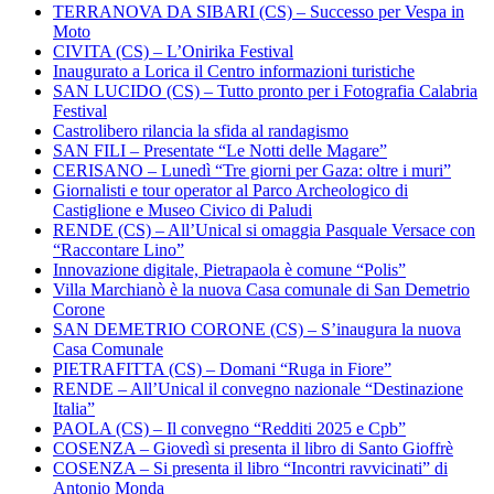
TERRANOVA DA SIBARI (CS) – Successo per Vespa in
Moto
CIVITA (CS) – L’Onirika Festival
Inaugurato a Lorica il Centro informazioni turistiche
SAN LUCIDO (CS) – Tutto pronto per i Fotografia Calabria
Festival
Castrolibero rilancia la sfida al randagismo
SAN FILI – Presentate “Le Notti delle Magare”
CERISANO – Lunedì “Tre giorni per Gaza: oltre i muri”
Giornalisti e tour operator al Parco Archeologico di
Castiglione e Museo Civico di Paludi
RENDE (CS) – All’Unical si omaggia Pasquale Versace con
“Raccontare Lino”
Innovazione digitale, Pietrapaola è comune “Polis”
Villa Marchianò è la nuova Casa comunale di San Demetrio
Corone
SAN DEMETRIO CORONE (CS) – S’inaugura la nuova
Casa Comunale
PIETRAFITTA (CS) – Domani “Ruga in Fiore”
RENDE – All’Unical il convegno nazionale “Destinazione
Italia”
PAOLA (CS) – Il convegno “Redditi 2025 e Cpb”
COSENZA – Giovedì si presenta il libro di Santo Gioffrè
COSENZA – Si presenta il libro “Incontri ravvicinati” di
Antonio Monda