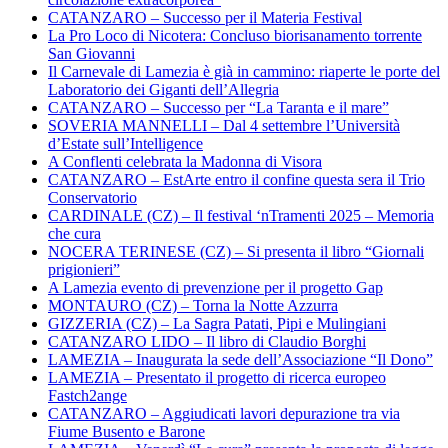
CATANZARO – Successo per il Materia Festival
La Pro Loco di Nicotera: Concluso biorisanamento torrente
San Giovanni
Il Carnevale di Lamezia è già in cammino: riaperte le porte del
Laboratorio dei Giganti dell’Allegria
CATANZARO – Successo per “La Taranta e il mare”
SOVERIA MANNELLI – Dal 4 settembre l’Università
d’Estate sull’Intelligence
A Conflenti celebrata la Madonna di Visora
CATANZARO – EstArte entro il confine questa sera il Trio
Conservatorio
CARDINALE (CZ) – Il festival ‘nTramenti 2025 – Memoria
che cura
NOCERA TERINESE (CZ) – Si presenta il libro “Giornali
prigionieri”
A Lamezia evento di prevenzione per il progetto Gap
MONTAURO (CZ) – Torna la Notte Azzurra
GIZZERIA (CZ) – La Sagra Patati, Pipi e Mulingiani
CATANZARO LIDO – Il libro di Claudio Borghi
LAMEZIA – Inaugurata la sede dell’Associazione “Il Dono”
LAMEZIA – Presentato il progetto di ricerca europeo
Fastch2ange
CATANZARO – Aggiudicati lavori depurazione tra via
Fiume Busento e Barone