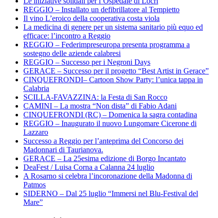
Le iniziative solidali per l’Ospedale di Locri
REGGIO – Installato un defibrillatore al Tempietto
Il vino L’eroico della cooperativa costa viola
La medicina di genere per un sistema sanitario più equo ed
efficace: l’incontro a Reggio
REGGIO – Federimpreseuropa presenta programma a
sostegno delle aziende calabresi
REGGIO – Successo per i Negroni Days
GERACE – Successo per il progetto “Best Artist in Gerace”
CINQUEFRONDI– Cartoon Show Party: l’unica tappa in
Calabria
SCILLA-FAVAZZINA: la Festa di San Rocco
CAMINI – La mostra “Non dista” di Fabio Adani
CINQUEFRONDI (RC) – Domenica la sagra contadina
REGGIO – Inaugurato il nuovo Lungomare Cicerone di
Lazzaro
Successo a Reggio per l’anteprima del Concorso dei
Madonnari di Taurianova.
GERACE – La 25esima edizione di Borgo Incantato
DeaFest / Luisa Corna a Calanna 24 luglio
A Rosarno si celebra l’incoronazione della Madonna di
Patmos
SIDERNO – Dal 25 luglio “Immersi nel Blu-Festival del
Mare”