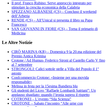
Il prof. Franco Rubino: Serve approccio integrato per
stimolare la crescita economica della Calabria
SPEZZANO ALBANESE (CS) – Concluso il weekend
dell’Arberia
RENDE (CS) – All’Unical si presenta il libro su Papa
Francesco
SAN GIOVANNI IN FIORE (CS) – Torna il primario di
Medicina
Le Altre Notizie
CIRÒ MARINA (KR) – Domenica 9 la 20.ma edizione del
Premio Antica Krimisa
Crotone / Ad Humus- Federico Sironi al Castello Carlo V fino
al 7 settembre
STRONGOLI: Calici sottole stelle a Villa del Popolo il 1°
agosto
Confcommercio Crotone: «Insieme per una movida
responsabile»
Melissa in festa per la 15esima Bandiera blu
Gli studenti del Liceo “Raffaele Lombardi Satriani”: Un
applauso sbagliato: quando l’ironia supera il rispetto
COTRONEI – L’evento “Sila Scienza”
CROTONE – Sabato l’incontro “Alle urne con