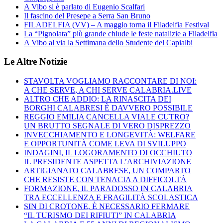
A Vibo si è parlato di Eugenio Scalfari
Il fascino del Presepe a Serra San Bruno
FILADELFIA (VV) – A maggio torna il Filadelfia Festival
La “Pignolata” più grande chiude le feste natalizie a Filadelfia
A Vibo al via la Settimana dello Studente del Capialbi
Le Altre Notizie
STAVOLTA VOGLIAMO RACCONTARE DI NOI:
A CHE SERVE, A CHI SERVE CALABRIA.LIVE
ALTRO CHE ADDIO: LA RINASCITA DEI
BORGHI CALABRESI È DAVVERO POSSIBILE
REGGIO EMILIA CANCELLA VIALE CUTRO?
UN BRUTTO SEGNALE DI VERO DISPREZZO
INVECCHIAMENTO E LONGEVITÀ: WELFARE
E OPPORTUNITÀ COME LEVA DI SVILUPPO
INDAGINI, IL LOGORAMENTO DI OCCHIUTO
IL PRESIDENTE ASPETTA L’ARCHIVIAZIONE
ARTIGIANATO CALABRESE, UN COMPARTO
CHE RESISTE CON TENACIA A DIFFICOLTÀ
FORMAZIONE, IL PARADOSSO IN CALABRIA
TRA ECCELLENZA E FRAGILITÀ SCOLASTICA
SIN DI CROTONE, È NECESSARIO FERMARE
“IL TURISMO DEI RIFIUTI” IN CALABRIA