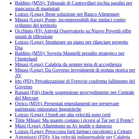
Baldino (M5S): Tribunale di Castrovillari rischia paralisi per
mancanza di magistrati
Loizzo (Lega): Bene soluzione per Banco Alimentare
Minasi (Lega): Ponte, incomprensibili due sindaci contro
sviluppo del territorio
Occhiuto (FI): Attività Osservatorio su Nuove Povertà offre
spunti di riflessione
Loizzo (Lega): Strutturare un piano per rilanciare progetto
Dsa
Baldino (M5S): Soveria Mannelli presidio strategico per
l’hinterland
Minasi (Lega): Calabria da sempre terra di accoglienza
Minasi (Lega): Da Governo investimenti di portata storica per
AV
Irto (PD): Privatizzazione di Ferrovie conferma fallimento del
Governo
Rapani (Fdi) chiede sospensione provvedimento per Centrale
del Mercure
Orrico (M5S): Presentati emendamenti per preservare
patrimonio minoranze linguistiche
Loizzo (Lega): I fondi per alta velocità sono certi
Tilde MInasi: Ma quanto costano i ricorsi al Tar per il Ponte?
Miasi (Lega): Allarmismo su Av inutile e dannoso
Loizzo (Lega): Preoccupa furti farmaci oncologici a Cetraro
Antoniozzi (FDI): Alta velocità indispensabile per Calabria