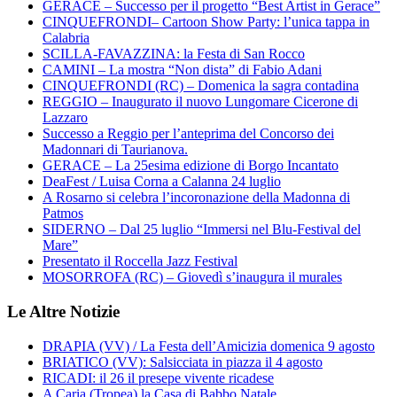
GERACE – Successo per il progetto “Best Artist in Gerace”
CINQUEFRONDI– Cartoon Show Party: l’unica tappa in
Calabria
SCILLA-FAVAZZINA: la Festa di San Rocco
CAMINI – La mostra “Non dista” di Fabio Adani
CINQUEFRONDI (RC) – Domenica la sagra contadina
REGGIO – Inaugurato il nuovo Lungomare Cicerone di
Lazzaro
Successo a Reggio per l’anteprima del Concorso dei
Madonnari di Taurianova.
GERACE – La 25esima edizione di Borgo Incantato
DeaFest / Luisa Corna a Calanna 24 luglio
A Rosarno si celebra l’incoronazione della Madonna di
Patmos
SIDERNO – Dal 25 luglio “Immersi nel Blu-Festival del
Mare”
Presentato il Roccella Jazz Festival
MOSORROFA (RC) – Giovedì s’inaugura il murales
Le Altre Notizie
DRAPIA (VV) / La Festa dell’Amicizia domenica 9 agosto
BRIATICO (VV): Salsicciata in piazza il 4 agosto
RICADI: il 26 il presepe vivente ricadese
A Caria (Tropea) la Casa di Babbo Natale