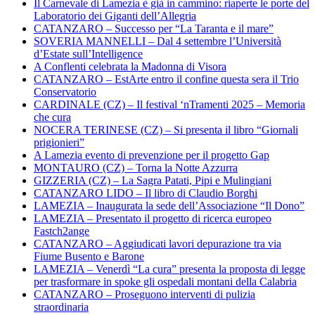
Il Carnevale di Lamezia è già in cammino: riaperte le porte del
Laboratorio dei Giganti dell’Allegria
CATANZARO – Successo per “La Taranta e il mare”
SOVERIA MANNELLI – Dal 4 settembre l’Università
d’Estate sull’Intelligence
A Conflenti celebrata la Madonna di Visora
CATANZARO – EstArte entro il confine questa sera il Trio
Conservatorio
CARDINALE (CZ) – Il festival ‘nTramenti 2025 – Memoria
che cura
NOCERA TERINESE (CZ) – Si presenta il libro “Giornali
prigionieri”
A Lamezia evento di prevenzione per il progetto Gap
MONTAURO (CZ) – Torna la Notte Azzurra
GIZZERIA (CZ) – La Sagra Patati, Pipi e Mulingiani
CATANZARO LIDO – Il libro di Claudio Borghi
LAMEZIA – Inaugurata la sede dell’Associazione “Il Dono”
LAMEZIA – Presentato il progetto di ricerca europeo
Fastch2ange
CATANZARO – Aggiudicati lavori depurazione tra via
Fiume Busento e Barone
LAMEZIA – Venerdì “La cura” presenta la proposta di legge
per trasformare in spoke gli ospedali montani della Calabria
CATANZARO – Proseguono interventi di pulizia
straordinaria