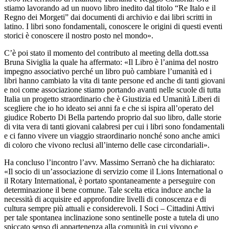
stiamo lavorando ad un nuovo libro inedito dal titolo “Re Italo e il
Regno dei Morgeti” dai documenti di archivio e dai libri scritti in
latino. I libri sono fondamentali, conoscere le origini di questi eventi
storici è conoscere il nostro posto nel mondo».
C’è poi stato il momento del contributo al meeting della dott.ssa
Bruna Siviglia la quale ha affermato: «Il Libro è l’anima del nostro
impegno associativo perché un libro può cambiare l’umanità ed i
libri hanno cambiato la vita di tante persone ed anche di tanti giovani
e noi come associazione stiamo portando avanti nelle scuole di tutta
Italia un progetto straordinario che è Giustizia ed Umanità Liberi di
scegliere che io ho ideato sei anni fa e che si ispira all’operato del
giudice Roberto Di Bella partendo proprio dal suo libro, dalle storie
di vita vera di tanti giovani calabresi per cui i libri sono fondamentali
e ci fanno vivere un viaggio straordinario nonché sono anche amici
di coloro che vivono reclusi all’interno delle case circondariali».
Ha concluso l’incontro l’avv. Massimo Serranò che ha dichiarato:
«Il socio di un’associazione di servizio come il Lions International o
il Rotary International, è portato spontaneamente a perseguire con
determinazione il bene comune. Tale scelta etica induce anche la
necessità di acquisire ed approfondire livelli di conoscenza e di
cultura sempre più attuali e considerevoli. I Soci – Cittadini Attivi
per tale spontanea inclinazione sono sentinelle poste a tutela di uno
spiccato senso di appartenenza alla comunità in cui vivono e