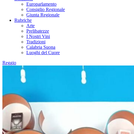
Europarlamento
Consiglio Regionale
Giunta Regionale
Rubriche
Arte
Prelibatezze
I Nostri Vini
Tradizioni
Calabria Suona
Luoghi del Cuore
Reggio