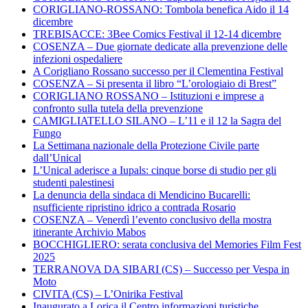
CORIGLIANO-ROSSANO: Tombola benefica Aido il 14
dicembre
TREBISACCE: 3Bee Comics Festival il 12-14 dicembre
COSENZA – Due giornate dedicate alla prevenzione delle
infezioni ospedaliere
A Corigliano Rossano successo per il Clementina Festival
COSENZA – Si presenta il libro “L’orologiaio di Brest”
CORIGLIANO ROSSANO – Istituzioni e imprese a
confronto sulla tutela della prevenzione
CAMIGLIATELLO SILANO – L’11 e il 12 la Sagra del
Fungo
La Settimana nazionale della Protezione Civile parte
dall’Unical
L’Unical aderisce a Iupals: cinque borse di studio per gli
studenti palestinesi
La denuncia della sindaca di Mendicino Bucarelli:
nsufficiente ripristino idrico a contrada Rosario
COSENZA – Venerdì l’evento conclusivo della mostra
itinerante Archivio Mabos
BOCCHIGLIERO: serata conclusiva del Memories Film Fest
2025
TERRANOVA DA SIBARI (CS) – Successo per Vespa in
Moto
CIVITA (CS) – L’Onirika Festival
Inaugurato a Lorica il Centro informazioni turistiche