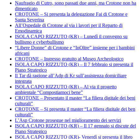
Naufragio di Cutro, sono passati due anni, ma Crotone non ha
dimenticato
CROTONE – Si presenta la delegazione Fai di Crotone e
Santa Severina
All’Ospedale di Crotone al via i lavori per il Reparto di
Emodinamica
ISOLA CAPO RIZZUTO (KR) – Lunedì il convegno su
bullismo e cyberbullismo
“Libere Donne” di Crotone e “InOltre” insieme per i bambini
africani
CROTONE – Ingresso gratuito al Museo Archeologico
ISOLA CAPO RIZZUTO (KR) – Il 7 febbraio si presenta il
Piano Strategico
Il Tar dà ragione all’Adp di Kr sull’assistenza domiciliare
integrata
ISOLA CAPO RIZZUTO (KR) – Al via il progetto
ambientale “Compostiamoci bene”
CROTONE – Presentato il master “La filiera digitale dei beni
culturali”
CROTONE – Si presenta il master “La filiera digitale dei ben
culturali”
L’Asp Crotone prosegue nel miglioramento dei servizi
ISOLA CAPO RIZZUTO (KR) – Il 17 gennaio si discute del
Piano Strategico
ISOLA CAPO RIZZUTO (KR)- Venerdì si presenta il libro