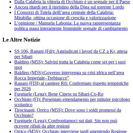
Dalla Calabria la vittoria di Occhiuto è un segnale per il Paese
Ancora ritardi per il ripristino della Diga sul torrente Lordo
I Consorzi di Tutela delll’area centrale della Calabria:
Mirabilia, ottima occasione di crescita e valorizzazione
L’opinione / Manuela Labonia: La nuova rappresentanza
politica quasi interamente femminile segnale di cambiamento
Le Altre Notizie
SS 106, Rapani (Fdi): Aggiudicati i lavori da CZ a Kr, attesa
per Sibari
Baldino (M5S): Salvini tratta la Calabria come set per i suoi
spot
Baldino (M5S):Governo intervenga su crisi idrica nell’area
Rocca Imperiale–Trebisacce”
Rapani (FDI) al cantiere Rfi: Confermato rispetto tempistiche
per 2026
Furgiuele (Lega): Bene Cipess su Sibari-Co-Ro
Occhiuto (FI): Presentato emendamento per istituire psicologo
scolastico
Tirocinanti, Orrico (M5S): Dove sono i soldi promessi da
Occhiuto?
Furgiuele (Lega): Confrontiamoci sui dati, Sin non può
ricevere rifiuti da altre regioni
Orrico (M5S): Occhiuto interviene tardi smentendo Regione