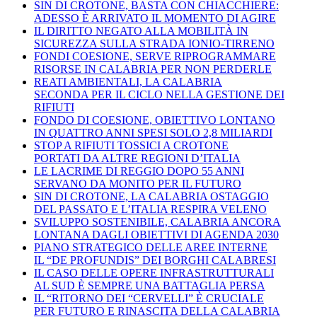
SIN DI CROTONE, BASTA CON CHIACCHIERE:
ADESSO È ARRIVATO IL MOMENTO DI AGIRE
IL DIRITTO NEGATO ALLA MOBILITÀ IN
SICUREZZA SULLA STRADA IONIO-TIRRENO
FONDI COESIONE, SERVE RIPROGRAMMARE
RISORSE IN CALABRIA PER NON PERDERLE
REATI AMBIENTALI, LA CALABRIA
SECONDA PER IL CICLO NELLA GESTIONE DEI
RIFIUTI
FONDO DI COESIONE, OBIETTIVO LONTANO
IN QUATTRO ANNI SPESI SOLO 2,8 MILIARDI
STOP A RIFIUTI TOSSICI A CROTONE
PORTATI DA ALTRE REGIONI D’ITALIA
LE LACRIME DI REGGIO DOPO 55 ANNI
SERVANO DA MONITO PER IL FUTURO
SIN DI CROTONE, LA CALABRIA OSTAGGIO
DEL PASSATO E L’ITALIA RESPIRA VELENO
SVILUPPO SOSTENIBILE, CALABRIA ANCORA
LONTANA DAGLI OBIETTIVI DI AGENDA 2030
PIANO STRATEGICO DELLE AREE INTERNE
IL “DE PROFUNDIS” DEI BORGHI CALABRESI
IL CASO DELLE OPERE INFRASTRUTTURALI
AL SUD È SEMPRE UNA BATTAGLIA PERSA
IL “RITORNO DEI “CERVELLI” È CRUCIALE
PER FUTURO E RINASCITA DELLA CALABRIA