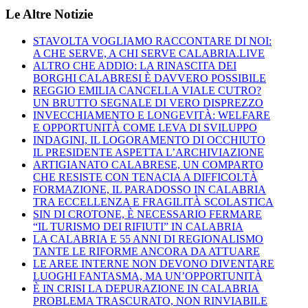
Le Altre Notizie
STAVOLTA VOGLIAMO RACCONTARE DI NOI:
A CHE SERVE, A CHI SERVE CALABRIA.LIVE
ALTRO CHE ADDIO: LA RINASCITA DEI
BORGHI CALABRESI È DAVVERO POSSIBILE
REGGIO EMILIA CANCELLA VIALE CUTRO?
UN BRUTTO SEGNALE DI VERO DISPREZZO
INVECCHIAMENTO E LONGEVITÀ: WELFARE
E OPPORTUNITÀ COME LEVA DI SVILUPPO
INDAGINI, IL LOGORAMENTO DI OCCHIUTO
IL PRESIDENTE ASPETTA L’ARCHIVIAZIONE
ARTIGIANATO CALABRESE, UN COMPARTO
CHE RESISTE CON TENACIA A DIFFICOLTÀ
FORMAZIONE, IL PARADOSSO IN CALABRIA
TRA ECCELLENZA E FRAGILITÀ SCOLASTICA
SIN DI CROTONE, È NECESSARIO FERMARE
“IL TURISMO DEI RIFIUTI” IN CALABRIA
LA CALABRIA E 55 ANNI DI REGIONALISMO
TANTE LE RIFORME ANCORA DA ATTUARE
LE AREE INTERNE NON DEVONO DIVENTARE
LUOGHI FANTASMA, MA UN’OPPORTUNITÀ
È IN CRISI LA DEPURAZIONE IN CALABRIA
PROBLEMA TRASCURATO, NON RINVIABILE