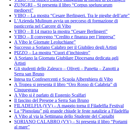
ZUNGRI – Si presenta il libro “Corpus speluncarum
medioevi”
VIBO – La mostra “Cesare Berlingeri. Tra le pieghe dell’arte”
L’Azienda Mulinum avvia un percorso di formazione di
pasticceria nel Carcere di Vibo
VIBO – Il 14 marzo la mostra “Cesare Berlingeri”
VIBO – Il convegno “Credito e finanza per l’impresa”
A Vibo le Giornate Leoluchiane”
Successo a Soriano Calabro per il Giubileo degli Artisti
PIZZO – La mostra “Cuori d’inchiostro”
A Soriano la Giornata Giubilare Diocesana dedicata agli
Artisti
Gli studenti dello Zaleuco – Oliveti – Panetta – Zanotti a
Serra san Bruno
Intesa tra Confesercenti e Scuola Alberghiera di Vibo
A Tropea si presenta il libro “Oro Rosso di Calabria” di
Cinquegrana
A Vibo si è parlato di Eugenio Scalfari
Il fascino del Presepe a Serra San Bruno
FILADELFIA (VV) – A maggio torna il Filadelfia Festival
La “Pignolata” più grande chiude le feste natalizie a Filadelfia
A Vibo al via la Settimana dello Studente del Capialbi
SORIANO CALABRO (VV) – Si presenta il libro “Portami
al mare”