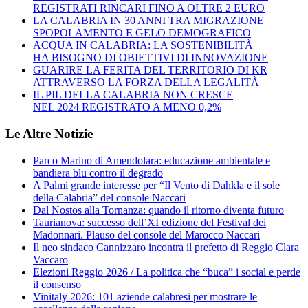
REGISTRATI RINCARI FINO A OLTRE 2 EURO
LA CALABRIA IN 30 ANNI TRA MIGRAZIONE
SPOPOLAMENTO E GELO DEMOGRAFICO
ACQUA IN CALABRIA: LA SOSTENIBILITÀ
HA BISOGNO DI OBIETTIVI DI INNOVAZIONE
GUARIRE LA FERITA DEL TERRITORIO DI KR
ATTRAVERSO LA FORZA DELLA LEGALITÀ
IL PIL DELLA CALABRIA NON CRESCE
NEL 2024 REGISTRATO A MENO 0,2%
Le Altre Notizie
Parco Marino di Amendolara: educazione ambientale e
bandiera blu contro il degrado
A Palmi grande interesse per “Il Vento di Dahkla e il sole
della Calabria” del console Naccari
Dal Nostos alla Tornanza: quando il ritorno diventa futuro
Taurianova: successo dell’XI edizione del Festival dei
Madonnari. Plauso del console del Marocco Naccari
Il neo sindaco Cannizzaro incontra il prefetto di Reggio Clara
Vaccaro
Elezioni Reggio 2026 / La politica che “buca” i social e perde
il consenso
Vinitaly 2026: 101 aziende calabresi per mostrare le