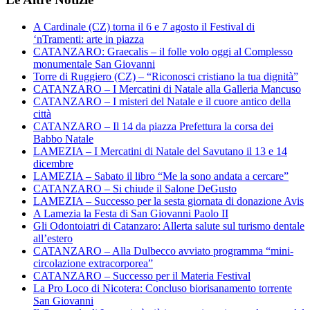
A Cardinale (CZ) torna il 6 e 7 agosto il Festival di
‘nTramenti: arte in piazza
CATANZARO: Graecalis – il folle volo oggi al Complesso
monumentale San Giovanni
Torre di Ruggiero (CZ) – “Riconosci cristiano la tua dignità”
CATANZARO – I Mercatini di Natale alla Galleria Mancuso
CATANZARO – I misteri del Natale e il cuore antico della
città
CATANZARO – Il 14 da piazza Prefettura la corsa dei
Babbo Natale
LAMEZIA – I Mercatini di Natale del Savutano il 13 e 14
dicembre
LAMEZIA – Sabato il libro “Me la sono andata a cercare”
CATANZARO – Si chiude il Salone DeGusto
LAMEZIA – Successo per la sesta giornata di donazione Avis
A Lamezia la Festa di San Giovanni Paolo II
Gli Odontoiatri di Catanzaro: Allerta salute sul turismo dentale
all’estero
CATANZARO – Alla Dulbecco avviato programma “mini-
circolazione extracorporea”
CATANZARO – Successo per il Materia Festival
La Pro Loco di Nicotera: Concluso biorisanamento torrente
San Giovanni