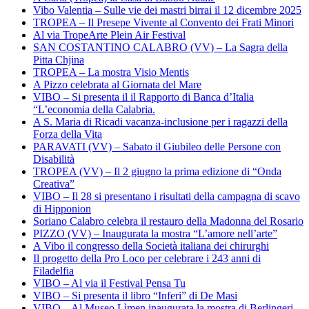
Vibo Valentia – Sulle vie dei mastri birrai il 12 dicembre 2025
TROPEA – Il Presepe Vivente al Convento dei Frati Minori
Al via TropeArte Plein Air Festival
SAN COSTANTINO CALABRO (VV) – La Sagra della
Pitta Chjina
TROPEA – La mostra Visio Mentis
A Pizzo celebrata al Giornata del Mare
VIBO – Si presenta il il Rapporto di Banca d’Italia
“L’economia della Calabria.
A S. Maria di Ricadi vacanza-inclusione per i ragazzi della
Forza della Vita
PARAVATI (VV) – Sabato il Giubileo delle Persone con
Disabilità
TROPEA (VV) – Il 2 giugno la prima edizione di “Onda
Creativa”
VIBO – Il 28 si presentano i risultati della campagna di scavo
di Hipponion
Soriano Calabro celebra il restauro della Madonna del Rosario
PIZZO (VV) – Inaugurata la mostra “L’amore nell’arte”
A Vibo il congresso della Società italiana dei chirurghi
Il progetto della Pro Loco per celebrare i 243 anni di
Filadelfia
VIBO – Al via il Festival Pensa Tu
VIBO – Si presenta il libro “Inferi” di De Masi
VIBO – Al Museo Lìmen inaugurata la mostra di Berlingeri