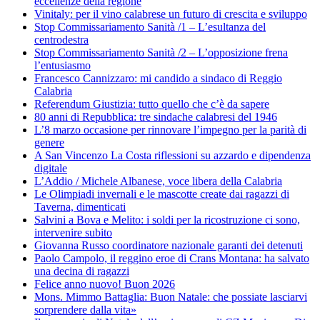
eccellenze della regione
Vinitaly: per il vino calabrese un futuro di crescita e sviluppo
Stop Commissariamento Sanità /1 – L’esultanza del
centrodestra
Stop Commissariamento Sanità /2 – L’opposizione frena
l’entusiasmo
Francesco Cannizzaro: mi candido a sindaco di Reggio
Calabria
Referendum Giustizia: tutto quello che c’è da sapere
80 anni di Repubblica: tre sindache calabresi del 1946
L’8 marzo occasione per rinnovare l’impegno per la parità di
genere
A San Vincenzo La Costa riflessioni su azzardo e dipendenza
digitale
L’Addio / Michele Albanese, voce libera della Calabria
Le Olimpiadi invernali e le mascotte create dai ragazzi di
Taverna, dimenticati
Salvini a Bova e Melito: i soldi per la ricostruzione ci sono,
intervenire subito
Giovanna Russo coordinatore nazionale garanti dei detenuti
Paolo Campolo, il reggino eroe di Crans Montana: ha salvato
una decina di ragazzi
Felice anno nuovo! Buon 2026
Mons. Mimmo Battaglia: Buon Natale: che possiate lasciarvi
sorprendere dalla vita»