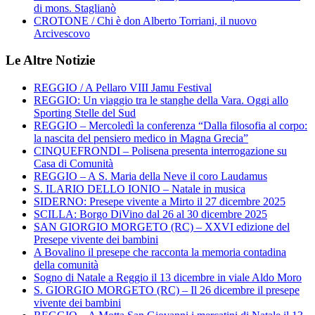
di mons. Staglianò
CROTONE / Chi è don Alberto Torriani, il nuovo
Arcivescovo
Le Altre Notizie
REGGIO / A Pellaro VIII Jamu Festival
REGGIO: Un viaggio tra le stanghe della Vara. Oggi allo
Sporting Stelle del Sud
REGGIO – Mercoledì la conferenza “Dalla filosofia al corpo:
la nascita del pensiero medico in Magna Grecia”
CINQUEFRONDI – Polisena presenta interrogazione su
Casa di Comunità
REGGIO – A S. Maria della Neve il coro Laudamus
S. ILARIO DELLO IONIO – Natale in musica
SIDERNO: Presepe vivente a Mirto il 27 dicembre 2025
SCILLA: Borgo DiVino dal 26 al 30 dicembre 2025
SAN GIORGIO MORGETO (RC) – XXVI edizione del
Presepe vivente dei bambini
A Bovalino il presepe che racconta la memoria contadina
della comunità
Sogno di Natale a Reggio il 13 dicembre in viale Aldo Moro
S. GIORGIO MORGETO (RC) – Il 26 dicembre il presepe
vivente dei bambini