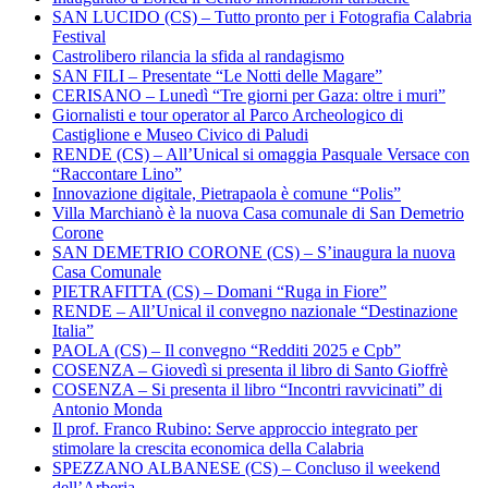
SAN LUCIDO (CS) – Tutto pronto per i Fotografia Calabria
Festival
Castrolibero rilancia la sfida al randagismo
SAN FILI – Presentate “Le Notti delle Magare”
CERISANO – Lunedì “Tre giorni per Gaza: oltre i muri”
Giornalisti e tour operator al Parco Archeologico di
Castiglione e Museo Civico di Paludi
RENDE (CS) – All’Unical si omaggia Pasquale Versace con
“Raccontare Lino”
Innovazione digitale, Pietrapaola è comune “Polis”
Villa Marchianò è la nuova Casa comunale di San Demetrio
Corone
SAN DEMETRIO CORONE (CS) – S’inaugura la nuova
Casa Comunale
PIETRAFITTA (CS) – Domani “Ruga in Fiore”
RENDE – All’Unical il convegno nazionale “Destinazione
Italia”
PAOLA (CS) – Il convegno “Redditi 2025 e Cpb”
COSENZA – Giovedì si presenta il libro di Santo Gioffrè
COSENZA – Si presenta il libro “Incontri ravvicinati” di
Antonio Monda
Il prof. Franco Rubino: Serve approccio integrato per
stimolare la crescita economica della Calabria
SPEZZANO ALBANESE (CS) – Concluso il weekend
dell’Arberia