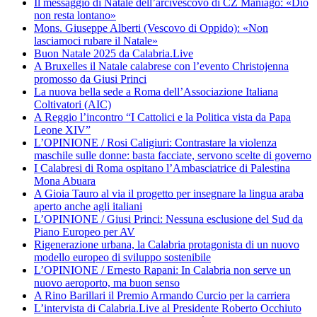
Il messaggio di Natale dell’arcivescovo di CZ Maniago: «Dio
non resta lontano»
Mons. Giuseppe Alberti (Vescovo di Oppido): «Non
lasciamoci rubare il Natale»
Buon Natale 2025 da Calabria.Live
A Bruxelles il Natale calabrese con l’evento Christojenna
promosso da Giusi Princi
La nuova bella sede a Roma dell’Associazione Italiana
Coltivatori (AIC)
A Reggio l’incontro “I Cattolici e la Politica vista da Papa
Leone XIV”
L’OPINIONE / Rosi Caligiuri: Contrastare la violenza
maschile sulle donne: basta facciate, servono scelte di governo
I Calabresi di Roma ospitano l’Ambasciatrice di Palestina
Mona Abuara
A Gioia Tauro al via il progetto per insegnare la lingua araba
aperto anche agli italiani
L’OPINIONE / Giusi Princi: Nessuna esclusione del Sud da
Piano Europeo per AV
Rigenerazione urbana, la Calabria protagonista di un nuovo
modello europeo di sviluppo sostenibile
L’OPINIONE / Ernesto Rapani: In Calabria non serve un
nuovo aeroporto, ma buon senso
A Rino Barillari il Premio Armando Curcio per la carriera
L’intervista di Calabria.Live al Presidente Roberto Occhiuto