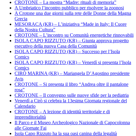
CROTONE – La mostra “Madre: rituali di memoria”
A Umbriatico l’incontro pubblico per risolvere la zoonosi
A Crotone una due giorni sulla rete delle Donne della Magna
Grecia
MESORACA (KR) – L’iniziativa “Made in Italy: Il Cuore
della Nostra Cultura”
CROTONE – L’incontro su Comunità energetiche rinnovabili
ISOLA CAPO RIZZUTO (KR) – Giunta approva progetto
esecutivo della nuova Casa della Comunità
ISOLA CAPO RIZZUTO (KR) – Successo per l’Isola
Comics
ISOLA CAPO RIZZUTO (KR) – Venerdì si presenta l’Isola
Comics
CIRÒ MARINA (KR) – Mariangela D’Agostino presidente
Avis
CROTONE – Si presenta il libro “Andrea oltre il pantalone
rosa”
CROTONE – Il convegno sulle nuove sfide per la pediatria
Venerdì a Cirò si celebra la 13esima Giornata regionale del
Calendario
CROTONE – A lezione di identità territoriale e di
imprenditorialità
Il Parco e il Museo Archeologico Nazionale di Capocolonna
alle Giornate Fai
Isola Capo Rizzuto ha la sua oasi canina della legalità