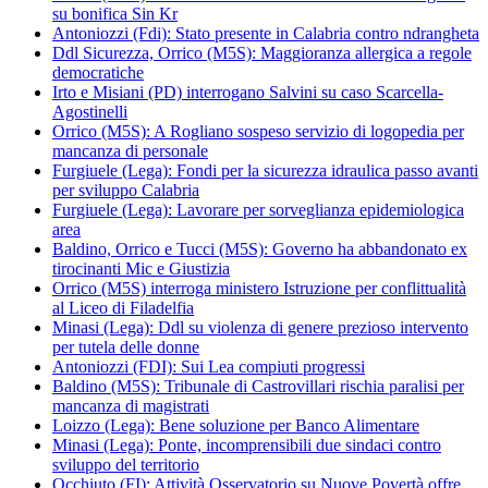
su bonifica Sin Kr
Antoniozzi (Fdi): Stato presente in Calabria contro ndrangheta
Ddl Sicurezza, Orrico (M5S): Maggioranza allergica a regole
democratiche
Irto e Misiani (PD) interrogano Salvini su caso Scarcella-
Agostinelli
Orrico (M5S): A Rogliano sospeso servizio di logopedia per
mancanza di personale
Furgiuele (Lega): Fondi per la sicurezza idraulica passo avanti
per sviluppo Calabria
Furgiuele (Lega): Lavorare per sorveglianza epidemiologica
area
Baldino, Orrico e Tucci (M5S): Governo ha abbandonato ex
tirocinanti Mic e Giustizia
Orrico (M5S) interroga ministero Istruzione per conflittualità
al Liceo di Filadelfia
Minasi (Lega): Ddl su violenza di genere prezioso intervento
per tutela delle donne
Antoniozzi (FDI): Sui Lea compiuti progressi
Baldino (M5S): Tribunale di Castrovillari rischia paralisi per
mancanza di magistrati
Loizzo (Lega): Bene soluzione per Banco Alimentare
Minasi (Lega): Ponte, incomprensibili due sindaci contro
sviluppo del territorio
Occhiuto (FI): Attività Osservatorio su Nuove Povertà offre