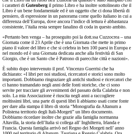
i caratteri di
Gutenberg
il primo Libro e ha inoltre sottolineato che il
Libro è un bene fondamentale ed è un oggetto che ci dona libertà di
pensiero, di espressione in un panorama come quello italiano in cui a
differenza dell’Europa, dove ancora l’indice di lettura è abbastanza
consistente, l’italia resta sempre fanalino di coda in questo ambito.
«Pertanto ben venga – ha proseguito poi la dott.ssa Cuzzocrea – una
Giornata come il 23 Aprile che è una Giornata che mette in primo
piano il valore del libro e che si celebra in ben 100 paesi in Europa e
nel mondo ed è una Giornata dedicata anche alla festività di San
Giorgio, che è un Santo che è Patrono di parecchie città e nazioni».
È subito dopo intervenuto il prof. Vincenzo Guerrisi che ha
dichiarato: «I libri per noi studiosi, ricercatori e storici sono molto
importanti. Dobbiamo ringraziare gli antichi studiosi e ricercatori che
ci hanno tramandato negli anni delle fonti storiche, che ci sono
servite per tracciare gli avvenimenti del passato della Calabria e non
solo. La mia Associazione è riuscita negli anni a raccogliere
moltissimi libri, una parte di questi libri li abbiamo usati come fonte
per dare alla stampa il libro di storia “Monografia da Altanum a
Polistena territorio degli Itali-Morgeti” un libro documento.
Dobbiamo ricordare inoltre che grazie alla famiglia normanna
Altavilla, la storia dell’Italia si collega all’ Inghilterra, Irlanda e
Francia. Questa famiglia arrivò nel Regno dei Morgeti nell’ anno
1000 nel territorio di Altanum, Tauriana e Reggio Calabria. Ora