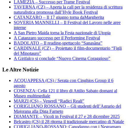
LAMEZIA – Successo per Trame Festival
TAVERNA (CZ) – Aperta la call per la residenza di scrittura
naturalistica promossa dall’Hyle Book Festival
CATANZARO – Il 17 giugno torna daMargherita
SOVERIA MANNELLI – Il Festival del Lavoro nelle aree
interne
A San Pietro Maida torna la Festa nazionale di Utopia
A Catanzaro successo per il Performing Festival
BADOLATO – Il reading-spettacolo “Sanasàna”
CARDINALE (CZ) – Proiettato il film-documentario “Figli
del Minotauro”
A Girifalco si conclude “Nuovo Cinema Coraggioso”
Le Altre Notizie
ACQUAPPESA (CS) / Serata con Cinghios Group il 6
agosto
COSENZA: Cella 121 il libro di Attilio Sabato domani al
Museo multimediale
MARZI (CS) – Venerdì “Radici Reali”
CORIGLIANO ROSSANO – Gli studenti dell’Agrario del
Majorana alla Diga Farneto
DIAMANTE – Vicoli in Festival il 27 e 28 dicembre 2025
Belcastro (CS) il 28 ritorna il tradizionale mercatino di Natale
CORIGLIANO-ROSSANO: Capodanno con i Negramaro