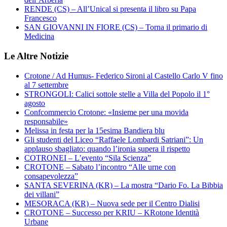
RENDE (CS) – All’Unical si presenta il libro su Papa
Francesco
SAN GIOVANNI IN FIORE (CS) – Torna il primario di
Medicina
Le Altre Notizie
Crotone / Ad Humus- Federico Sironi al Castello Carlo V fino
al 7 settembre
STRONGOLI: Calici sottole stelle a Villa del Popolo il 1°
agosto
Confcommercio Crotone: «Insieme per una movida
responsabile»
Melissa in festa per la 15esima Bandiera blu
Gli studenti del Liceo “Raffaele Lombardi Satriani”: Un
applauso sbagliato: quando l’ironia supera il rispetto
COTRONEI – L’evento “Sila Scienza”
CROTONE – Sabato l’incontro “Alle urne con
consapevolezza”
SANTA SEVERINA (KR) – La mostra “Dario Fo. La Bibbia
dei villani”
MESORACA (KR) – Nuova sede per il Centro Dialisi
CROTONE – Successo per KRIU – KRotone Identità
Urbane