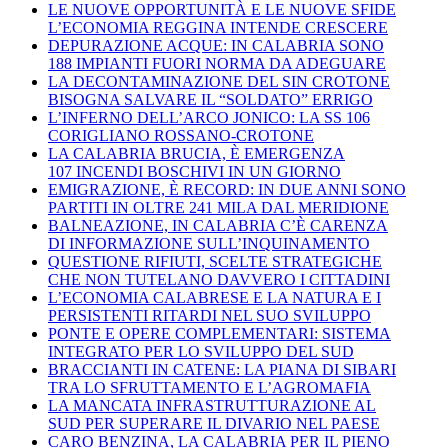
LE NUOVE OPPORTUNITÀ E LE NUOVE SFIDE
L’ECONOMIA REGGINA INTENDE CRESCERE
DEPURAZIONE ACQUE: IN CALABRIA SONO
188 IMPIANTI FUORI NORMA DA ADEGUARE
LA DECONTAMINAZIONE DEL SIN CROTONE
BISOGNA SALVARE IL “SOLDATO” ERRIGO
L’INFERNO DELL’ARCO JONICO: LA SS 106
CORIGLIANO ROSSANO-CROTONE
LA CALABRIA BRUCIA, È EMERGENZA
107 INCENDI BOSCHIVI IN UN GIORNO
EMIGRAZIONE, È RECORD: IN DUE ANNI SONO
PARTITI IN OLTRE 241 MILA DAL MERIDIONE
BALNEAZIONE, IN CALABRIA C’È CARENZA
DI INFORMAZIONE SULL’INQUINAMENTO
QUESTIONE RIFIUTI, SCELTE STRATEGICHE
CHE NON TUTELANO DAVVERO I CITTADINI
L’ECONOMIA CALABRESE E LA NATURA E I
PERSISTENTI RITARDI NEL SUO SVILUPPO
PONTE E OPERE COMPLEMENTARI: SISTEMA
INTEGRATO PER LO SVILUPPO DEL SUD
BRACCIANTI IN CATENE: LA PIANA DI SIBARI
TRA LO SFRUTTAMENTO E L’AGROMAFIA
LA MANCATA INFRASTRUTTURAZIONE AL
SUD PER SUPERARE IL DIVARIO NEL PAESE
CARO BENZINA, LA CALABRIA PER IL PIENO