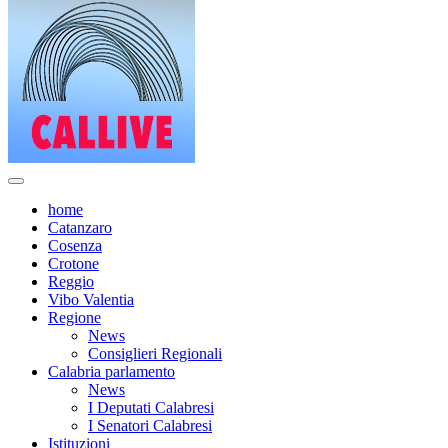
home
Catanzaro
Cosenza
Crotone
Reggio
Vibo Valentia
Regione
News
Consiglieri Regionali
Calabria parlamento
News
I Deputati Calabresi
I Senatori Calabresi
Istituzioni