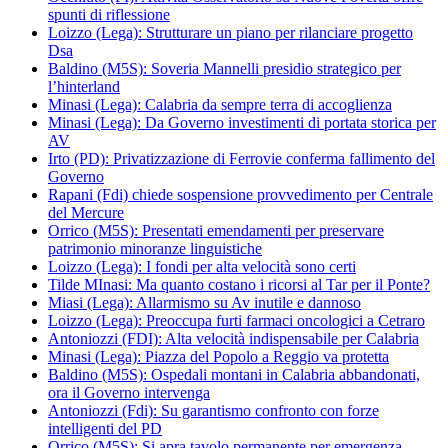
spunti di riflessione
Loizzo (Lega): Strutturare un piano per rilanciare progetto
Dsa
Baldino (M5S): Soveria Mannelli presidio strategico per
l’hinterland
Minasi (Lega): Calabria da sempre terra di accoglienza
Minasi (Lega): Da Governo investimenti di portata storica per
AV
Irto (PD): Privatizzazione di Ferrovie conferma fallimento del
Governo
Rapani (Fdi) chiede sospensione provvedimento per Centrale
del Mercure
Orrico (M5S): Presentati emendamenti per preservare
patrimonio minoranze linguistiche
Loizzo (Lega): I fondi per alta velocità sono certi
Tilde MInasi: Ma quanto costano i ricorsi al Tar per il Ponte?
Miasi (Lega): Allarmismo su Av inutile e dannoso
Loizzo (Lega): Preoccupa furti farmaci oncologici a Cetraro
Antoniozzi (FDI): Alta velocità indispensabile per Calabria
Minasi (Lega): Piazza del Popolo a Reggio va protetta
Baldino (M5S): Ospedali montani in Calabria abbandonati,
ora il Governo intervenga
Antoniozzi (Fdi): Su garantismo confronto con forze
intelligenti del PD
Orrico (M5S): Si apra tavolo permanente per emergenza