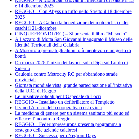
REGGIO – A Motta San Giovanni i mercatini di Natale il 13
e 14 dicembre 2025
REGGIO – Con Abyss un tuffo nello Stretto il 18 dicembre
2025
REGGIO – A Gallico la benedizione dei motociclisti e dei
caschi il 21-dicembre
CINQUEFRONDI (RC) – Si presenta il libro “Mi svelo”
A Lazzaro di Motta San Giovanni Inaugurato il Museo delle
Identità Territoriali della Calabria
A Mosorrofa premiati gli alunni più meritevoli e un gesto di
bontà
Da marzo 2026 l’inizio dei lavori sulla Diga sul Lordo di
Siderno
Caulonia contro Metrocity RC per abbandono strade
provinciali
Giornata mondiale vista, grande partecipazione all’iniziativa
della UICI di Reggio
Le iniziative solidali per l’Ospedale di Locri
REGGIO – Installato un defibrillatore al Tempietto
Il vino L’eroico della cooperativa costa viola
La medicina di genere per un sistema sanitario più equo ed
efficace: l’incontro a Reggio
REGGIO – Federimpreseuropa presenta programma a
sostegno delle aziende calabresi
REGGIO – Successo per i Negroni Days