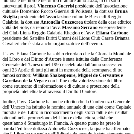
mondiale del libro e del diritto d’autore anno 2024, in cui sono
intervenuti il prof.
Vincenzo Guerrisi
presidente dell’associazione
culturale Domenico Rocco Guerrisi di Polistena, la dott.ssa
Bruna
Siviglia
presidente dell’associazione culturale Biesse di Reggio
Calabria, la dott.ssa
Antonella Cuzzocrea
titolare della casa editrice
Città del Sole, da remoto l’avv.
Massimo Serranò
vicepresidente
del Club Lions Reggio Calabria Rhegion e l’avv.
Eliana Carbone
presidente del Satellite Diritti Umani del Lions Club Carate Brianza
Cavalieri che è stata anche organizzatrice dell’evento.
L’ avv. Eliana Carbone ha subito ricordato che la Giornata Mondiale
del Libro e del Diritto d’Autore è stata istituita dalla Conferenza
Generale dell’Unesco nel 1995 e celebrata dall’anno successivo
ogni 23 Aprile di tutti gli anni in memoria della scomparsa di tre
famosi scrittori:
William Shakespeare, Miguel de Cervantes e
Garcilaso de la Vega
e con il fine della valorizzazione del libro
come strumento di informazione e di cultura e protezione della
proprietà intellettuale attraverso il Diritto D’autore.
Inoltre, l’avv. Carbone ha anche riferito che la Conferenza Generale
dell’Unesco ha istituito la nomina annuale di una città come Capitale
mondiale del Libro in riconoscimento degli sforzi fatti e dei risultati
ottenuti nella promozione del Libro e della lettura, città che
quest’anno è Strasburgo in Francia. A questo punto ha preso la
parola l’editrice dott.ssa Antonella Cuzzocrea, la quale ha affermato
che il Libro ha un ruolo nell’Editoria da quando è stato stampato con