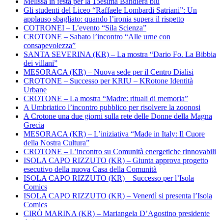
Melissa in festa per la 15esima Bandiera blu
Gli studenti del Liceo “Raffaele Lombardi Satriani”: Un
applauso sbagliato: quando l’ironia supera il rispetto
COTRONEI – L’evento “Sila Scienza”
CROTONE – Sabato l’incontro “Alle urne con
consapevolezza”
SANTA SEVERINA (KR) – La mostra “Dario Fo. La Bibbia
dei villani”
MESORACA (KR) – Nuova sede per il Centro Dialisi
CROTONE – Successo per KRIU – KRotone Identità
Urbane
CROTONE – La mostra “Madre: rituali di memoria”
A Umbriatico l’incontro pubblico per risolvere la zoonosi
A Crotone una due giorni sulla rete delle Donne della Magna
Grecia
MESORACA (KR) – L’iniziativa “Made in Italy: Il Cuore
della Nostra Cultura”
CROTONE – L’incontro su Comunità energetiche rinnovabili
ISOLA CAPO RIZZUTO (KR) – Giunta approva progetto
esecutivo della nuova Casa della Comunità
ISOLA CAPO RIZZUTO (KR) – Successo per l’Isola
Comics
ISOLA CAPO RIZZUTO (KR) – Venerdì si presenta l’Isola
Comics
CIRÒ MARINA (KR) – Mariangela D’Agostino presidente