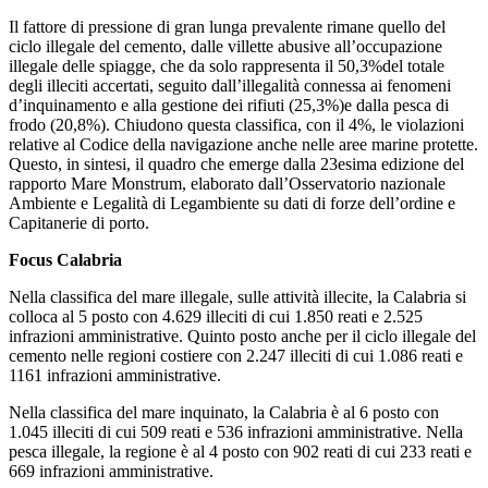
Il fattore di pressione di gran lunga prevalente rimane quello del
ciclo illegale del cemento, dalle villette abusive all’occupazione
illegale delle spiagge, che da solo rappresenta il 50,3%del totale
degli illeciti accertati, seguito dall’illegalità connessa ai fenomeni
d’inquinamento e alla gestione dei rifiuti (25,3%)e dalla pesca di
frodo (20,8%). Chiudono questa classifica, con il 4%, le violazioni
relative al Codice della navigazione anche nelle aree marine protette.
Questo, in sintesi, il quadro che emerge dalla 23esima edizione del
rapporto Mare Monstrum, elaborato dall’Osservatorio nazionale
Ambiente e Legalità di Legambiente su dati di forze dell’ordine e
Capitanerie di porto.
Focus Calabria
Nella classifica del mare illegale, sulle attività illecite, la Calabria si
colloca al 5 posto con 4.629 illeciti di cui 1.850 reati e 2.525
infrazioni amministrative. Quinto posto anche per il ciclo illegale del
cemento nelle regioni costiere con 2.247 illeciti di cui 1.086 reati e
1161 infrazioni amministrative.
Nella classifica del mare inquinato, la Calabria è al 6 posto con
1.045 illeciti di cui 509 reati e 536 infrazioni amministrative. Nella
pesca illegale, la regione è al 4 posto con 902 reati di cui 233 reati e
669 infrazioni amministrative.