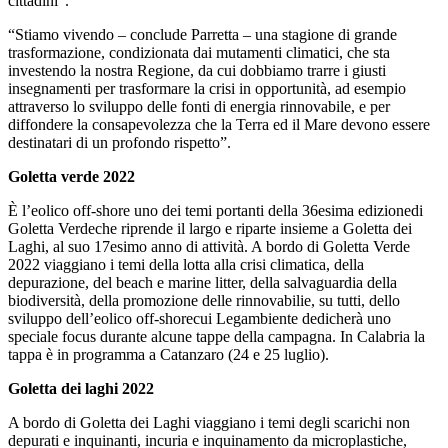
cittadini”.
“Stiamo vivendo – conclude Parretta – una stagione di grande
trasformazione, condizionata dai mutamenti climatici, che sta
investendo la nostra Regione, da cui dobbiamo trarre i giusti
insegnamenti per trasformare la crisi in opportunità, ad esempio
attraverso lo sviluppo delle fonti di energia rinnovabile, e per
diffondere la consapevolezza che la Terra ed il Mare devono essere
destinatari di un profondo rispetto”.
Goletta verde 2022
È l’eolico off-shore uno dei temi portanti della 36esima edizionedi
Goletta Verdeche riprende il largo e riparte insieme a Goletta dei
Laghi, al suo 17esimo anno di attività. A bordo di Goletta Verde
2022 viaggiano i temi della lotta alla crisi climatica, della
depurazione, del beach e marine litter, della salvaguardia della
biodiversità, della promozione delle rinnovabilie, su tutti, dello
sviluppo dell’eolico off-shorecui Legambiente dedicherà uno
speciale focus durante alcune tappe della campagna. In Calabria la
tappa è in programma a Catanzaro (24 e 25 luglio).
Goletta dei laghi 2022
A bordo di Goletta dei Laghi viaggiano i temi degli scarichi non
depurati e inquinanti, incuria e inquinamento da microplastiche,