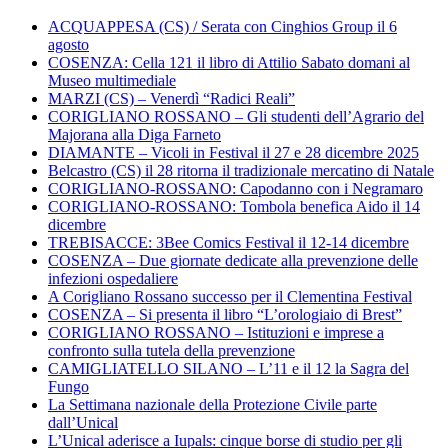
ACQUAPPESA (CS) / Serata con Cinghios Group il 6
agosto
COSENZA: Cella 121 il libro di Attilio Sabato domani al
Museo multimediale
MARZI (CS) – Venerdì “Radici Reali”
CORIGLIANO ROSSANO – Gli studenti dell’Agrario del
Majorana alla Diga Farneto
DIAMANTE – Vicoli in Festival il 27 e 28 dicembre 2025
Belcastro (CS) il 28 ritorna il tradizionale mercatino di Natale
CORIGLIANO-ROSSANO: Capodanno con i Negramaro
CORIGLIANO-ROSSANO: Tombola benefica Aido il 14
dicembre
TREBISACCE: 3Bee Comics Festival il 12-14 dicembre
COSENZA – Due giornate dedicate alla prevenzione delle
infezioni ospedaliere
A Corigliano Rossano successo per il Clementina Festival
COSENZA – Si presenta il libro “L’orologiaio di Brest”
CORIGLIANO ROSSANO – Istituzioni e imprese a
confronto sulla tutela della prevenzione
CAMIGLIATELLO SILANO – L’11 e il 12 la Sagra del
Fungo
La Settimana nazionale della Protezione Civile parte
dall’Unical
L’Unical aderisce a Iupals: cinque borse di studio per gli