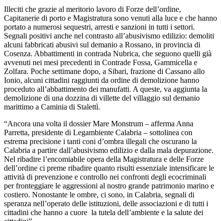
Illeciti che grazie al meritorio lavoro di Forze dell’ordine,
Capitanerie di porto e Magistratura sono venuti alla luce e che hanno
portato a numerosi sequestri, arresti e sanzioni in tutti i settori.
Segnali positivi anche nel contrasto all’abusivismo edilizio: demoliti
alcuni fabbricati abusivi sul demanio a Rossano, in provincia di
Cosenza. Abbattimenti in contrada Nubrica, che seguono quelli già
avvenuti nei mesi precedenti in Contrade Fossa, Gammicella e
Zolfara. Poche settimane dopo, a Sibari, frazione di Cassano allo
Ionio, alcuni cittadini raggiunti da ordine di demolizione hanno
proceduto all’abbattimento dei manufatti. A queste, va aggiunta la
demolizione di una dozzina di villette del villaggio sul demanio
marittimo a Caminia di Stalettì.
“Ancora una volta il dossier Mare Monstrum – afferma Anna
Parretta, presidente di Legambiente Calabria – sottolinea con
estrema precisione i tanti coni d’ombra illegali che oscurano la
Calabria a partire dall’abusivismo edilizio e dalla mala depurazione.
Nel ribadire l’encomiabile opera della Magistratura e delle Forze
dell’ordine ci preme ribadire quanto risulti essenziale intensificare le
attività di prevenzione e controllo nei confronti degli ecocriminali
per fronteggiare le aggressioni al nostro grande patrimonio marino e
costiero. Nonostante le ombre, ci sono, in Calabria, segnali di
speranza nell’operato delle istituzioni, delle associazioni e di tutti i
cittadini che hanno a cuore
la tutela dell’ambiente e la salute dei