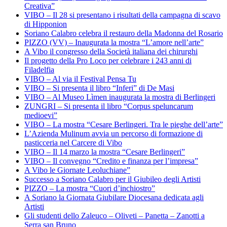
Creativa”
VIBO – Il 28 si presentano i risultati della campagna di scavo
di Hipponion
Soriano Calabro celebra il restauro della Madonna del Rosario
PIZZO (VV) – Inaugurata la mostra “L’amore nell’arte”
A Vibo il congresso della Società italiana dei chirurghi
Il progetto della Pro Loco per celebrare i 243 anni di
Filadelfia
VIBO – Al via il Festival Pensa Tu
VIBO – Si presenta il libro “Inferi” di De Masi
VIBO – Al Museo Lìmen inaugurata la mostra di Berlingeri
ZUNGRI – Si presenta il libro “Corpus speluncarum
medioevi”
VIBO – La mostra “Cesare Berlingeri. Tra le pieghe dell’arte”
L’Azienda Mulinum avvia un percorso di formazione di
pasticceria nel Carcere di Vibo
VIBO – Il 14 marzo la mostra “Cesare Berlingeri”
VIBO – Il convegno “Credito e finanza per l’impresa”
A Vibo le Giornate Leoluchiane”
Successo a Soriano Calabro per il Giubileo degli Artisti
PIZZO – La mostra “Cuori d’inchiostro”
A Soriano la Giornata Giubilare Diocesana dedicata agli
Artisti
Gli studenti dello Zaleuco – Oliveti – Panetta – Zanotti a
Serra san Bruno