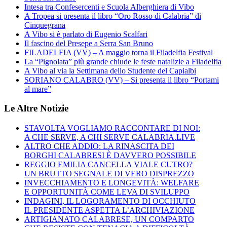
Intesa tra Confesercenti e Scuola Alberghiera di Vibo
A Tropea si presenta il libro “Oro Rosso di Calabria” di
Cinquegrana
A Vibo si è parlato di Eugenio Scalfari
Il fascino del Presepe a Serra San Bruno
FILADELFIA (VV) – A maggio torna il Filadelfia Festival
La “Pignolata” più grande chiude le feste natalizie a Filadelfia
A Vibo al via la Settimana dello Studente del Capialbi
SORIANO CALABRO (VV) – Si presenta il libro “Portami
al mare”
Le Altre Notizie
STAVOLTA VOGLIAMO RACCONTARE DI NOI:
A CHE SERVE, A CHI SERVE CALABRIA.LIVE
ALTRO CHE ADDIO: LA RINASCITA DEI
BORGHI CALABRESI È DAVVERO POSSIBILE
REGGIO EMILIA CANCELLA VIALE CUTRO?
UN BRUTTO SEGNALE DI VERO DISPREZZO
INVECCHIAMENTO E LONGEVITÀ: WELFARE
E OPPORTUNITÀ COME LEVA DI SVILUPPO
INDAGINI, IL LOGORAMENTO DI OCCHIUTO
IL PRESIDENTE ASPETTA L’ARCHIVIAZIONE
ARTIGIANATO CALABRESE, UN COMPARTO