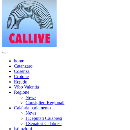
home
Catanzaro
Cosenza
Crotone
Reggio
Vibo Valentia
Regione
News
Consiglieri Regionali
Calabria parlamento
News
I Deputati Calabresi
I Senatori Calabresi
Istituzioni