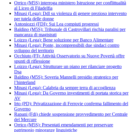
Orrico (M5S) interroga ministero Istruzione per conflittualità
al Liceo di Filadelfia
Minasi (Lega): Ddl su violenza di genere prezioso intervento
per tutela delle donne
Antoniozzi (FDI): Sui Lea compiuti progressi
Baldino (M5S): Tribunale di Castrovillari rischia paralisi per
mancanza di magistrati
Loizzo (Lega): Bene soluzione per Banco Alimentare
Minasi (Lega): Ponte, incomprensibili due sindaci contro
sviluppo del territorio
Occhiuto (FI): Attività Osservatorio su Nuove Povertà offre
spunti di riflessione
Loizzo (Lega): Strutturare un piano per rilanciare progetto
Dsa
Baldino (M5S): Soveria Mannelli presidio strategico per
l’hinterland
Minasi (Lega): Calabria da sempre terra di accoglienza
Minasi (Lega): Da Governo investimenti di portata storica per
AV
Irto (PD): Privatizzazione di Ferrovie conferma fallimento del
Governo
Rapani (Fdi) chiede sospensione provvedimento per Centrale
del Mercure
Orrico (M5S): Presentati emendamenti per preservare
patrimonio minoranze linguistiche