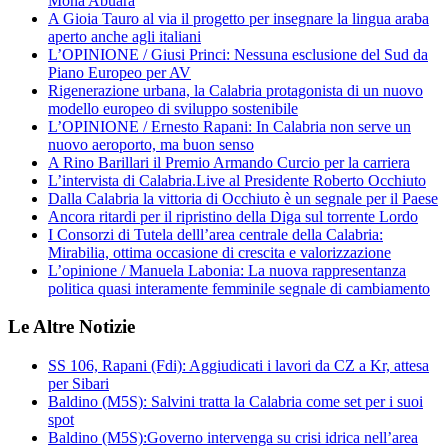
Mona Abuara
A Gioia Tauro al via il progetto per insegnare la lingua araba
aperto anche agli italiani
L’OPINIONE / Giusi Princi: Nessuna esclusione del Sud da
Piano Europeo per AV
Rigenerazione urbana, la Calabria protagonista di un nuovo
modello europeo di sviluppo sostenibile
L’OPINIONE / Ernesto Rapani: In Calabria non serve un
nuovo aeroporto, ma buon senso
A Rino Barillari il Premio Armando Curcio per la carriera
L’intervista di Calabria.Live al Presidente Roberto Occhiuto
Dalla Calabria la vittoria di Occhiuto è un segnale per il Paese
Ancora ritardi per il ripristino della Diga sul torrente Lordo
I Consorzi di Tutela delll’area centrale della Calabria:
Mirabilia, ottima occasione di crescita e valorizzazione
L’opinione / Manuela Labonia: La nuova rappresentanza
politica quasi interamente femminile segnale di cambiamento
Le Altre Notizie
SS 106, Rapani (Fdi): Aggiudicati i lavori da CZ a Kr, attesa
per Sibari
Baldino (M5S): Salvini tratta la Calabria come set per i suoi
spot
Baldino (M5S):Governo intervenga su crisi idrica nell’area