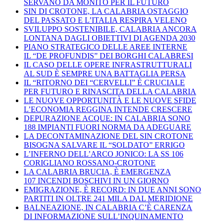
SERVANO DA MONITO PER IL FUTURO
SIN DI CROTONE, LA CALABRIA OSTAGGIO
DEL PASSATO E L’ITALIA RESPIRA VELENO
SVILUPPO SOSTENIBILE, CALABRIA ANCORA
LONTANA DAGLI OBIETTIVI DI AGENDA 2030
PIANO STRATEGICO DELLE AREE INTERNE
IL “DE PROFUNDIS” DEI BORGHI CALABRESI
IL CASO DELLE OPERE INFRASTRUTTURALI
AL SUD È SEMPRE UNA BATTAGLIA PERSA
IL “RITORNO DEI “CERVELLI” È CRUCIALE
PER FUTURO E RINASCITA DELLA CALABRIA
LE NUOVE OPPORTUNITÀ E LE NUOVE SFIDE
L’ECONOMIA REGGINA INTENDE CRESCERE
DEPURAZIONE ACQUE: IN CALABRIA SONO
188 IMPIANTI FUORI NORMA DA ADEGUARE
LA DECONTAMINAZIONE DEL SIN CROTONE
BISOGNA SALVARE IL “SOLDATO” ERRIGO
L’INFERNO DELL’ARCO JONICO: LA SS 106
CORIGLIANO ROSSANO-CROTONE
LA CALABRIA BRUCIA, È EMERGENZA
107 INCENDI BOSCHIVI IN UN GIORNO
EMIGRAZIONE, È RECORD: IN DUE ANNI SONO
PARTITI IN OLTRE 241 MILA DAL MERIDIONE
BALNEAZIONE, IN CALABRIA C’È CARENZA
DI INFORMAZIONE SULL’INQUINAMENTO