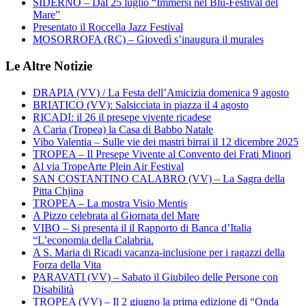
SIDERNO – Dal 25 luglio “Immersi nel Blu-Festival del
Mare”
Presentato il Roccella Jazz Festival
MOSORROFA (RC) – Giovedì s’inaugura il murales
Le Altre Notizie
DRAPIA (VV) / La Festa dell’Amicizia domenica 9 agosto
BRIATICO (VV): Salsicciata in piazza il 4 agosto
RICADI: il 26 il presepe vivente ricadese
A Caria (Tropea) la Casa di Babbo Natale
Vibo Valentia – Sulle vie dei mastri birrai il 12 dicembre 2025
TROPEA – Il Presepe Vivente al Convento dei Frati Minori
Al via TropeArte Plein Air Festival
SAN COSTANTINO CALABRO (VV) – La Sagra della
Pitta Chjina
TROPEA – La mostra Visio Mentis
A Pizzo celebrata al Giornata del Mare
VIBO – Si presenta il il Rapporto di Banca d’Italia
“L’economia della Calabria.
A S. Maria di Ricadi vacanza-inclusione per i ragazzi della
Forza della Vita
PARAVATI (VV) – Sabato il Giubileo delle Persone con
Disabilità
TROPEA (VV) – Il 2 giugno la prima edizione di “Onda