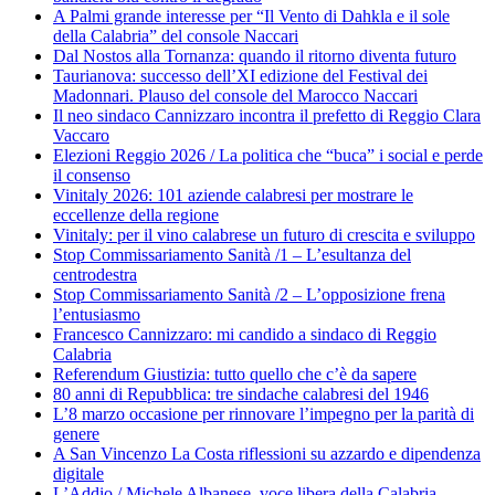
A Palmi grande interesse per “Il Vento di Dahkla e il sole
della Calabria” del console Naccari
Dal Nostos alla Tornanza: quando il ritorno diventa futuro
Taurianova: successo dell’XI edizione del Festival dei
Madonnari. Plauso del console del Marocco Naccari
Il neo sindaco Cannizzaro incontra il prefetto di Reggio Clara
Vaccaro
Elezioni Reggio 2026 / La politica che “buca” i social e perde
il consenso
Vinitaly 2026: 101 aziende calabresi per mostrare le
eccellenze della regione
Vinitaly: per il vino calabrese un futuro di crescita e sviluppo
Stop Commissariamento Sanità /1 – L’esultanza del
centrodestra
Stop Commissariamento Sanità /2 – L’opposizione frena
l’entusiasmo
Francesco Cannizzaro: mi candido a sindaco di Reggio
Calabria
Referendum Giustizia: tutto quello che c’è da sapere
80 anni di Repubblica: tre sindache calabresi del 1946
L’8 marzo occasione per rinnovare l’impegno per la parità di
genere
A San Vincenzo La Costa riflessioni su azzardo e dipendenza
digitale
L’Addio / Michele Albanese, voce libera della Calabria