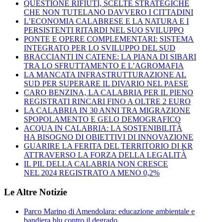
QUESTIONE RIFIUTI, SCELTE STRATEGICHE
CHE NON TUTELANO DAVVERO I CITTADINI
L’ECONOMIA CALABRESE E LA NATURA E I
PERSISTENTI RITARDI NEL SUO SVILUPPO
PONTE E OPERE COMPLEMENTARI: SISTEMA
INTEGRATO PER LO SVILUPPO DEL SUD
BRACCIANTI IN CATENE: LA PIANA DI SIBARI
TRA LO SFRUTTAMENTO E L’AGROMAFIA
LA MANCATA INFRASTRUTTURAZIONE AL
SUD PER SUPERARE IL DIVARIO NEL PAESE
CARO BENZINA, LA CALABRIA PER IL PIENO
REGISTRATI RINCARI FINO A OLTRE 2 EURO
LA CALABRIA IN 30 ANNI TRA MIGRAZIONE
SPOPOLAMENTO E GELO DEMOGRAFICO
ACQUA IN CALABRIA: LA SOSTENIBILITÀ
HA BISOGNO DI OBIETTIVI DI INNOVAZIONE
GUARIRE LA FERITA DEL TERRITORIO DI KR
ATTRAVERSO LA FORZA DELLA LEGALITÀ
IL PIL DELLA CALABRIA NON CRESCE
NEL 2024 REGISTRATO A MENO 0,2%
Le Altre Notizie
Parco Marino di Amendolara: educazione ambientale e
bandiera blu contro il degrado