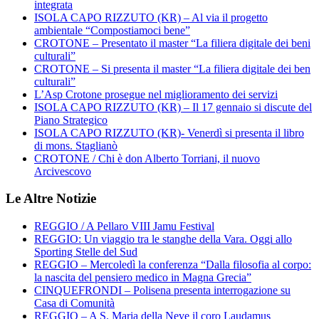
integrata
ISOLA CAPO RIZZUTO (KR) – Al via il progetto
ambientale “Compostiamoci bene”
CROTONE – Presentato il master “La filiera digitale dei beni
culturali”
CROTONE – Si presenta il master “La filiera digitale dei ben
culturali”
L’Asp Crotone prosegue nel miglioramento dei servizi
ISOLA CAPO RIZZUTO (KR) – Il 17 gennaio si discute del
Piano Strategico
ISOLA CAPO RIZZUTO (KR)- Venerdì si presenta il libro
di mons. Staglianò
CROTONE / Chi è don Alberto Torriani, il nuovo
Arcivescovo
Le Altre Notizie
REGGIO / A Pellaro VIII Jamu Festival
REGGIO: Un viaggio tra le stanghe della Vara. Oggi allo
Sporting Stelle del Sud
REGGIO – Mercoledì la conferenza “Dalla filosofia al corpo:
la nascita del pensiero medico in Magna Grecia”
CINQUEFRONDI – Polisena presenta interrogazione su
Casa di Comunità
REGGIO – A S. Maria della Neve il coro Laudamus