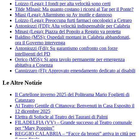
Loizzo (Lega): I fondi per alta velocità sono certi
Tilde MInasi: Ma quanto costano i ricorsi al Tar per il Ponte?
Miasi (Lega): Allarmismo su Av inutile e dannoso
Loizzo (Lega): Preoccupa furti farmaci oncologici a Cetraro
Antoniozzi (FDI): Alta velocità indispensabile per Calabria
Minasi (Lega): Piazza del Popolo a Reggio va protetta
Baldino (M5S): Ospedali montani in Calabria abbandonati,
ora il Governo intervenga
Antoniozzi (Fdi): Su garantismo confronto con forze
intelligenti del PD
Orrico (M5S): Si apra tavolo permanente per emergenza
abitativa a Cosenza
Cannizzaro (FI): Approvato emendamento dedicato ai disabili
Le Altre Notizie
Il Cartellone inverno 2025 del Politeama Mario Foglietti di
Catanzaro
Al Teatro Gentile di Cittanova: Benvenuti in Casa Esposito il
12 dicembre 2025
Elettra di Sofocle al Teatro dei Taurani di Palmi
FILADELFIA (VV) – Grande successo al Teatro comunale
per “Mary Poppins”
REGGIO CALABRIA – “Facce da bronzi” arriva in città per