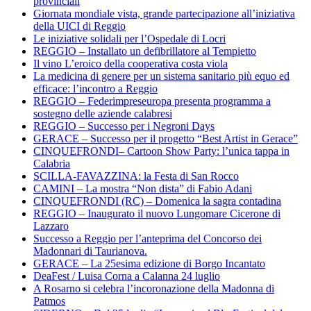
provinciali
Giornata mondiale vista, grande partecipazione all’iniziativa
della UICI di Reggio
Le iniziative solidali per l’Ospedale di Locri
REGGIO – Installato un defibrillatore al Tempietto
Il vino L’eroico della cooperativa costa viola
La medicina di genere per un sistema sanitario più equo ed
efficace: l’incontro a Reggio
REGGIO – Federimpreseuropa presenta programma a
sostegno delle aziende calabresi
REGGIO – Successo per i Negroni Days
GERACE – Successo per il progetto “Best Artist in Gerace”
CINQUEFRONDI– Cartoon Show Party: l’unica tappa in
Calabria
SCILLA-FAVAZZINA: la Festa di San Rocco
CAMINI – La mostra “Non dista” di Fabio Adani
CINQUEFRONDI (RC) – Domenica la sagra contadina
REGGIO – Inaugurato il nuovo Lungomare Cicerone di
Lazzaro
Successo a Reggio per l’anteprima del Concorso dei
Madonnari di Taurianova.
GERACE – La 25esima edizione di Borgo Incantato
DeaFest / Luisa Corna a Calanna 24 luglio
A Rosarno si celebra l’incoronazione della Madonna di
Patmos