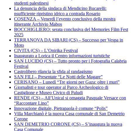
studenti palestinesi
La denuncia della sindaca di Mendicino Bucarelli:
nsufficiente ripristino idrico a contrada Rosario
COSENZA – Venerdì l’evento conclusivo della mostra
itinerante Archivio Mabos
BOCCHIGLIERO: serata conclusiva del Memories Film Fest
2025
TERRANOVA DA SIBARI (CS) – Successo per Vespa in
Moto
CIVITA (CS) – L’Onirika Festival
Inaugurato a Lorica il Centro informazioni turistiche
SAN LUCIDO (CS) – Tutto pronto per i Fotografia Calabria
Festival
Castrolibero rilancia la sfida al randagismo
SAN FILI – Presentate “Le Notti delle Magare”
CERISANO – Lunedì “Tre giorni per Gaza: oltre i muri”
Giornalisti e tour operator al Parco Archeologico di
Castiglione e Museo Civico di Paludi
RENDE (CS) – All’Unical si omaggia Pasquale Versace con
“Raccontare Lino”
Innovazione digitale, Pietrapaola è comune “Polis”
Villa Marchianò è la nuova Casa comunale di San Demetrio
Corone
SAN DEMETRIO CORONE (CS) – S’inaugura la nuova
Casa Comunale