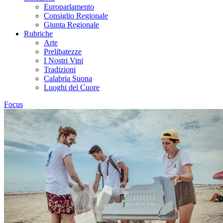
Europarlamento
Consiglio Regionale
Giunta Regionale
Rubriche
Arte
Prelibatezze
I Nostri Vini
Tradizioni
Calabria Suona
Luoghi del Cuore
Focus