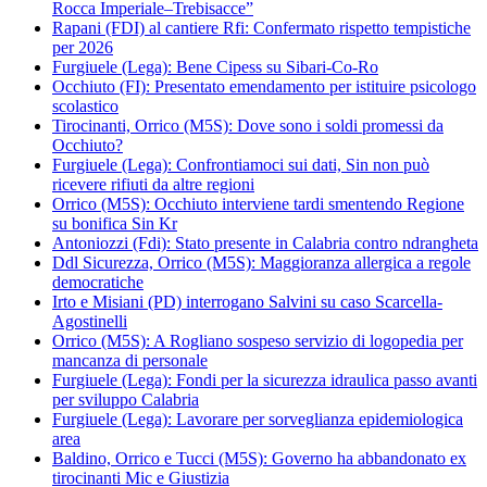
Rocca Imperiale–Trebisacce”
Rapani (FDI) al cantiere Rfi: Confermato rispetto tempistiche
per 2026
Furgiuele (Lega): Bene Cipess su Sibari-Co-Ro
Occhiuto (FI): Presentato emendamento per istituire psicologo
scolastico
Tirocinanti, Orrico (M5S): Dove sono i soldi promessi da
Occhiuto?
Furgiuele (Lega): Confrontiamoci sui dati, Sin non può
ricevere rifiuti da altre regioni
Orrico (M5S): Occhiuto interviene tardi smentendo Regione
su bonifica Sin Kr
Antoniozzi (Fdi): Stato presente in Calabria contro ndrangheta
Ddl Sicurezza, Orrico (M5S): Maggioranza allergica a regole
democratiche
Irto e Misiani (PD) interrogano Salvini su caso Scarcella-
Agostinelli
Orrico (M5S): A Rogliano sospeso servizio di logopedia per
mancanza di personale
Furgiuele (Lega): Fondi per la sicurezza idraulica passo avanti
per sviluppo Calabria
Furgiuele (Lega): Lavorare per sorveglianza epidemiologica
area
Baldino, Orrico e Tucci (M5S): Governo ha abbandonato ex
tirocinanti Mic e Giustizia