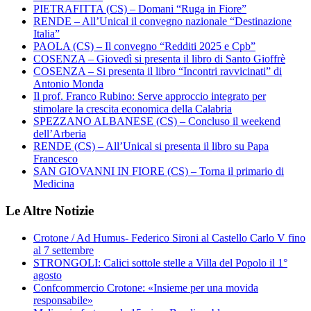
PIETRAFITTA (CS) – Domani “Ruga in Fiore”
RENDE – All’Unical il convegno nazionale “Destinazione
Italia”
PAOLA (CS) – Il convegno “Redditi 2025 e Cpb”
COSENZA – Giovedì si presenta il libro di Santo Gioffrè
COSENZA – Si presenta il libro “Incontri ravvicinati” di
Antonio Monda
Il prof. Franco Rubino: Serve approccio integrato per
stimolare la crescita economica della Calabria
SPEZZANO ALBANESE (CS) – Concluso il weekend
dell’Arberia
RENDE (CS) – All’Unical si presenta il libro su Papa
Francesco
SAN GIOVANNI IN FIORE (CS) – Torna il primario di
Medicina
Le Altre Notizie
Crotone / Ad Humus- Federico Sironi al Castello Carlo V fino
al 7 settembre
STRONGOLI: Calici sottole stelle a Villa del Popolo il 1°
agosto
Confcommercio Crotone: «Insieme per una movida
responsabile»