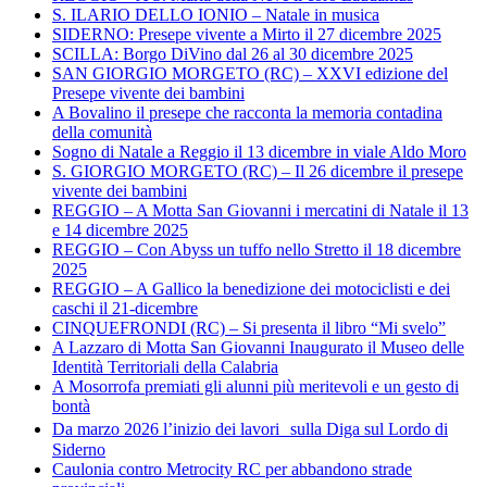
S. ILARIO DELLO IONIO – Natale in musica
SIDERNO: Presepe vivente a Mirto il 27 dicembre 2025
SCILLA: Borgo DiVino dal 26 al 30 dicembre 2025
SAN GIORGIO MORGETO (RC) – XXVI edizione del
Presepe vivente dei bambini
A Bovalino il presepe che racconta la memoria contadina
della comunità
Sogno di Natale a Reggio il 13 dicembre in viale Aldo Moro
S. GIORGIO MORGETO (RC) – Il 26 dicembre il presepe
vivente dei bambini
REGGIO – A Motta San Giovanni i mercatini di Natale il 13
e 14 dicembre 2025
REGGIO – Con Abyss un tuffo nello Stretto il 18 dicembre
2025
REGGIO – A Gallico la benedizione dei motociclisti e dei
caschi il 21-dicembre
CINQUEFRONDI (RC) – Si presenta il libro “Mi svelo”
A Lazzaro di Motta San Giovanni Inaugurato il Museo delle
Identità Territoriali della Calabria
A Mosorrofa premiati gli alunni più meritevoli e un gesto di
bontà
Da marzo 2026 l’inizio dei lavori sulla Diga sul Lordo di
Siderno
Caulonia contro Metrocity RC per abbandono strade