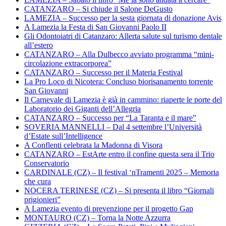
CATANZARO – Si chiude il Salone DeGusto
LAMEZIA – Successo per la sesta giornata di donazione Avis
A Lamezia la Festa di San Giovanni Paolo II
Gli Odontoiatri di Catanzaro: Allerta salute sul turismo dentale
all’estero
CATANZARO – Alla Dulbecco avviato programma “mini-
circolazione extracorporea”
CATANZARO – Successo per il Materia Festival
La Pro Loco di Nicotera: Concluso biorisanamento torrente
San Giovanni
Il Carnevale di Lamezia è già in cammino: riaperte le porte del
Laboratorio dei Giganti dell’Allegria
CATANZARO – Successo per “La Taranta e il mare”
SOVERIA MANNELLI – Dal 4 settembre l’Università
d’Estate sull’Intelligence
A Conflenti celebrata la Madonna di Visora
CATANZARO – EstArte entro il confine questa sera il Trio
Conservatorio
CARDINALE (CZ) – Il festival ‘nTramenti 2025 – Memoria
che cura
NOCERA TERINESE (CZ) – Si presenta il libro “Giornali
prigionieri”
A Lamezia evento di prevenzione per il progetto Gap
MONTAURO (CZ) – Torna la Notte Azzurra