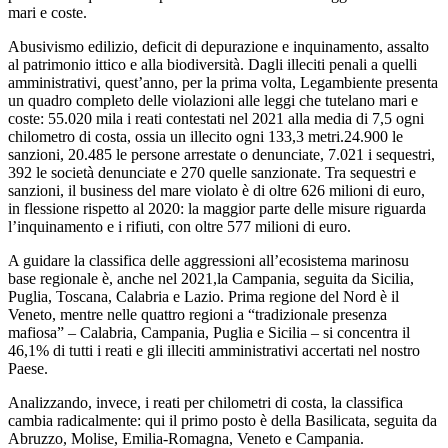
mari e coste.
Abusivismo edilizio, deficit di depurazione e inquinamento, assalto
al patrimonio ittico e alla biodiversità. Dagli illeciti penali a quelli
amministrativi, quest’anno, per la prima volta, Legambiente presenta
un quadro completo delle violazioni alle leggi che tutelano mari e
coste: 55.020 mila i reati contestati nel 2021 alla media di 7,5 ogni
chilometro di costa, ossia un illecito ogni 133,3 metri.24.900 le
sanzioni, 20.485 le persone arrestate o denunciate, 7.021 i sequestri,
392 le società denunciate e 270 quelle sanzionate. Tra sequestri e
sanzioni, il business del mare violato è di oltre 626 milioni di euro,
in flessione rispetto al 2020: la maggior parte delle misure riguarda
l’inquinamento e i rifiuti, con oltre 577 milioni di euro.
A guidare la classifica delle aggressioni all’ecosistema marinosu
base regionale è, anche nel 2021,la Campania, seguita da Sicilia,
Puglia, Toscana, Calabria e Lazio. Prima regione del Nord è il
Veneto, mentre nelle quattro regioni a “tradizionale presenza
mafiosa” – Calabria, Campania, Puglia e Sicilia – si concentra il
46,1% di tutti i reati e gli illeciti amministrativi accertati nel nostro
Paese.
Analizzando, invece, i reati per chilometri di costa, la classifica
cambia radicalmente: qui il primo posto è della Basilicata, seguita da
Abruzzo, Molise, Emilia-Romagna, Veneto e Campania.