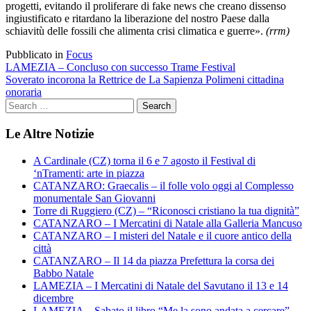
progetti, evitando il proliferare di fake news che creano dissenso
ingiustificato e ritardano la liberazione del nostro Paese dalla
schiavitù delle fossili che alimenta crisi climatica e guerre».
(rrm)
Pubblicato in
Focus
Navigazione
LAMEZIA – Concluso con successo Trame Festival
Soverato incorona la Rettrice de La Sapienza Polimeni cittadina
articoli
onoraria
Le Altre Notizie
A Cardinale (CZ) torna il 6 e 7 agosto il Festival di
‘nTramenti: arte in piazza
CATANZARO: Graecalis – il folle volo oggi al Complesso
monumentale San Giovanni
Torre di Ruggiero (CZ) – “Riconosci cristiano la tua dignità”
CATANZARO – I Mercatini di Natale alla Galleria Mancuso
CATANZARO – I misteri del Natale e il cuore antico della
città
CATANZARO – Il 14 da piazza Prefettura la corsa dei
Babbo Natale
LAMEZIA – I Mercatini di Natale del Savutano il 13 e 14
dicembre
LAMEZIA – Sabato il libro “Me la sono andata a cercare”