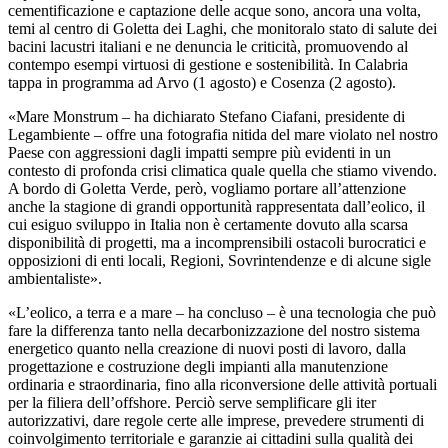
cementificazione e captazione delle acque sono, ancora una volta,
temi al centro di Goletta dei Laghi, che monitoralo stato di salute dei
bacini lacustri italiani e ne denuncia le criticità, promuovendo al
contempo esempi virtuosi di gestione e sostenibilità. In Calabria
tappa in programma ad Arvo (1 agosto) e Cosenza (2 agosto).
«Mare Monstrum – ha dichiarato Stefano Ciafani, presidente di
Legambiente – offre una fotografia nitida del mare violato nel nostro
Paese con aggressioni dagli impatti sempre più evidenti in un
contesto di profonda crisi climatica quale quella che stiamo vivendo.
A bordo di Goletta Verde, però, vogliamo portare all’attenzione
anche la stagione di grandi opportunità rappresentata dall’eolico, il
cui esiguo sviluppo in Italia non è certamente dovuto alla scarsa
disponibilità di progetti, ma a incomprensibili ostacoli burocratici e
opposizioni di enti locali, Regioni, Sovrintendenze e di alcune sigle
ambientaliste».
«L’eolico, a terra e a mare – ha concluso – è una tecnologia che può
fare la differenza tanto nella decarbonizzazione del nostro sistema
energetico quanto nella creazione di nuovi posti di lavoro, dalla
progettazione e costruzione degli impianti alla manutenzione
ordinaria e straordinaria, fino alla riconversione delle attività portuali
per la filiera dell’offshore. Perciò serve semplificare gli iter
autorizzativi, dare regole certe alle imprese, prevedere strumenti di
coinvolgimento territoriale e garanzie ai cittadini sulla qualità dei