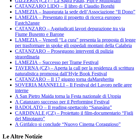
GIZZERIA (CZ) – La Sagra Patati, Pipi e Mulingiani
CATANZARO LIDO – Il libro di Claudio Borghi
LAMEZIA – Inaugurata la sede dell’Associazione “Il Dono”
LAMEZIA – Presentato il progetto di ricerca europeo
Fastch2ange
CATANZARO – Aggiudicati lavori depurazione tra via
Fiume Busento e Barone
LAMEZIA – Venerdì “La cura” presenta la proposta di legge
per trasformare in spoke gli ospedali montani della Calabria
CATANZARO – Proseguono interventi di pulizia
straordinaria
LAMEZIA – Successo per Trame Festival
TAVERNA (CZ) – Aperta la call per la residenza di scrittura
naturalistica promossa dall’Hyle Book Festival
CATANZARO – Il 17 giugno torna daMargherita
SOVERIA MANNELLI – Il Festival del Lavoro nelle aree
interne
A San Pietro Maida torna la Festa nazionale di Utopia
A Catanzaro successo per il Performing Festival
BADOLATO – Il reading-spettacolo “Sanasàna”
CARDINALE (CZ) – Proiettato il film-documentario “Figli
del Minotauro”
A Girifalco si conclude “Nuovo Cinema Coraggioso”
Le Altre Notizie