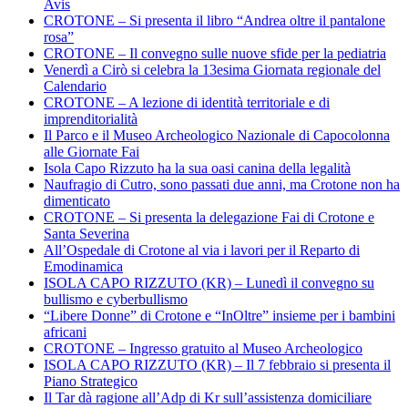
Avis
CROTONE – Si presenta il libro “Andrea oltre il pantalone
rosa”
CROTONE – Il convegno sulle nuove sfide per la pediatria
Venerdì a Cirò si celebra la 13esima Giornata regionale del
Calendario
CROTONE – A lezione di identità territoriale e di
imprenditorialità
Il Parco e il Museo Archeologico Nazionale di Capocolonna
alle Giornate Fai
Isola Capo Rizzuto ha la sua oasi canina della legalità
Naufragio di Cutro, sono passati due anni, ma Crotone non ha
dimenticato
CROTONE – Si presenta la delegazione Fai di Crotone e
Santa Severina
All’Ospedale di Crotone al via i lavori per il Reparto di
Emodinamica
ISOLA CAPO RIZZUTO (KR) – Lunedì il convegno su
bullismo e cyberbullismo
“Libere Donne” di Crotone e “InOltre” insieme per i bambini
africani
CROTONE – Ingresso gratuito al Museo Archeologico
ISOLA CAPO RIZZUTO (KR) – Il 7 febbraio si presenta il
Piano Strategico
Il Tar dà ragione all’Adp di Kr sull’assistenza domiciliare