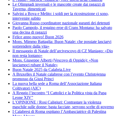
Le Olimpiadi invernali e le mascotte create dai ragazzi di
Taverna, dimenticati
Salvini a Bova e Melito: i soldi per la ricostruzione ci sono,
intervenire subito
Giovanna Russo coordinatore nazionale garanti dei detenuti
Paolo Campolo, il reggino eroe di Crans Montana: ha salvato
una decina di ragazzi
Felice anno nuovo! Buon 2026
Mons. Mimmo Battaglia: Buon Natale: che possiate lasciarvi
sorprendere dalla vita»
Il messaggio di Natale dell’arcivescovo di CZ Maniago: «Dio
non resta lontano»
Mons. Giuseppe Alberti (Vescovo di Oppido): «Non
lasciamoci rubare il Natale»
Buon Natale 2025 da Calabria.Live
A Bruxelles il Natale calabrese con l’evento Christojenna
promosso da Giusi Princi
La nuova bella sede a Roma dell’Associazione Italiana
Coltivatori (AIC)
A Reggio l’incontro “I Cattolici e la Politica vista da Papa
Leone XIV”
L’OPINIONE / Rosi Caligiuri: Contrastare la violenza
maschile sulle donne: basta facciate, servono scelte di governo
I Calabresi di Roma ospitano l’Ambasciatrice di Palestina