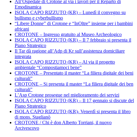
All’Ospedale di Crotone al via i lavori per il Reparto di
Emodinamica
ISOLA CAPO RIZZUTO (KR) – Lunedì il convegno su
bullismo e cyberbullismo
“Libere Donne” di Crotone e “InOltre” insieme per i bambini
africani
CROTONE – Ingresso gratuito al Museo Archeologico
ISOLA CAPO RIZZUTO (KR) – Il 7 febbraio si presenta il
Piano Strategico
Il Tar dà ragione all’Adp di Kr sull’assistenza domiciliare
integrata
ISOLA CAPO RIZZUTO (KR) – Al via il progetto
ambientale “Compostiamoci bene”
CROTONE – Presentato il master “La filiera digitale dei beni
culturali”
CROTONE – Si presenta il master “La filiera digitale dei ben
culturali”
L’Asp Crotone prosegue nel miglioramento dei servizi
ISOLA CAPO RIZZUTO (KR) – Il 17 gennaio si discute del
Piano Strategico
ISOLA CAPO RIZZUTO (KR)- Venerdì si presenta il libro
di mons. Staglianò
CROTONE / Chi è don Alberto Torriani, il nuovo
Arcivescovo