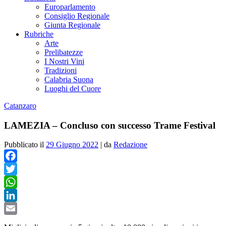
Europarlamento
Consiglio Regionale
Giunta Regionale
Rubriche
Arte
Prelibatezze
I Nostri Vini
Tradizioni
Calabria Suona
Luoghi del Cuore
Catanzaro
LAMEZIA – Concluso con successo Trame Festival
Pubblicato il
29 Giugno 2022
|
da
Redazione
Facebook
Twitter
WhatsApp
LinkedIn
Email