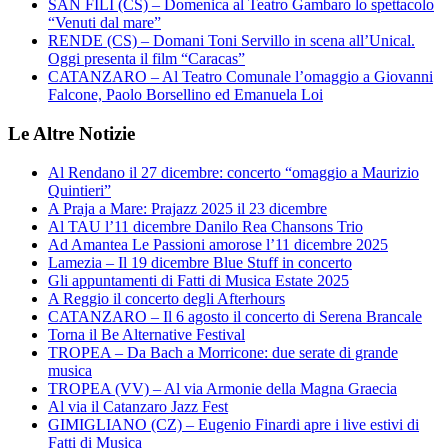
SAN FILI (CS) – Domenica al Teatro Gambaro lo spettacolo
“Venuti dal mare”
RENDE (CS) – Domani Toni Servillo in scena all’Unical.
Oggi presenta il film “Caracas”
CATANZARO – Al Teatro Comunale l’omaggio a Giovanni
Falcone, Paolo Borsellino ed Emanuela Loi
Le Altre Notizie
Al Rendano il 27 dicembre: concerto “omaggio a Maurizio
Quintieri”
A Praja a Mare: Prajazz 2025 il 23 dicembre
Al TAU l’11 dicembre Danilo Rea Chansons Trio
Ad Amantea Le Passioni amorose l’11 dicembre 2025
Lamezia – Il 19 dicembre Blue Stuff in concerto
Gli appuntamenti di Fatti di Musica Estate 2025
A Reggio il concerto degli Afterhours
CATANZARO – Il 6 agosto il concerto di Serena Brancale
Torna il Be Alternative Festival
TROPEA – Da Bach a Morricone: due serate di grande
musica
TROPEA (VV) – Al via Armonie della Magna Graecia
Al via il Catanzaro Jazz Fest
GIMIGLIANO (CZ) – Eugenio Finardi apre i live estivi di
Fatti di Musica