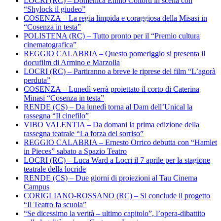
LOCRI (RC) – Domenica Ennio Coltorti in scena con
“Shylock il giudeo”
COSENZA – La regia limpida e coraggiosa della Misasi in
“Cosenza in testa”
POLISTENA (RC) – Tutto pronto per il “Premio cultura
cinematografica”
REGGIO CALABRIA – Questo pomeriggio si presenta il
docufilm di Armino e Marzolla
LOCRI (RC) – Partiranno a breve le riprese del film “L’agorà
perduta”
COSENZA – Lunedì verrà proiettato il corto di Caterina
Minasi “Cosenza in testa”
RENDE (CS) – Da lunedì torna al Dam dell’Unical la
rassegna “Il cinefilo”
VIBO VALENTIA – Da domani la prima edizione della
rassegna teatrale “La forza del sorriso”
REGGIO CALABRIA – Ernesto Orrico debutta con “Hamlet
in Pieces” sabato a Spazio Teatro
LOCRI (RC) – Luca Ward a Locri il 7 aprile per la stagione
teatrale della locride
RENDE (CS) – Due giorni di proiezioni al Tau Cinema
Campus
CORIGLIANO-ROSSANO (RC) – Si conclude il progetto
“Il Teatro fa scuola”
“Se dicessimo la verità – ultimo capitolo”, l’opera-dibattito