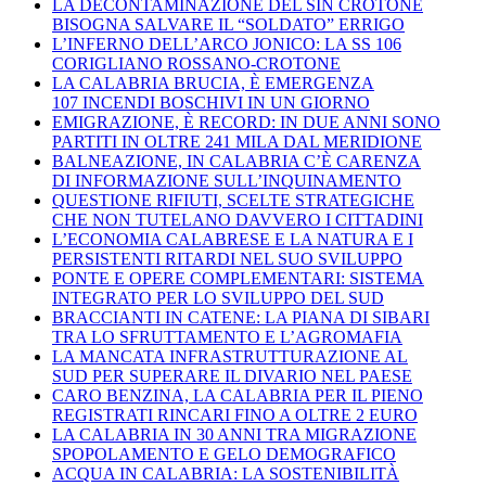
LA DECONTAMINAZIONE DEL SIN CROTONE
BISOGNA SALVARE IL “SOLDATO” ERRIGO
L’INFERNO DELL’ARCO JONICO: LA SS 106
CORIGLIANO ROSSANO-CROTONE
LA CALABRIA BRUCIA, È EMERGENZA
107 INCENDI BOSCHIVI IN UN GIORNO
EMIGRAZIONE, È RECORD: IN DUE ANNI SONO
PARTITI IN OLTRE 241 MILA DAL MERIDIONE
BALNEAZIONE, IN CALABRIA C’È CARENZA
DI INFORMAZIONE SULL’INQUINAMENTO
QUESTIONE RIFIUTI, SCELTE STRATEGICHE
CHE NON TUTELANO DAVVERO I CITTADINI
L’ECONOMIA CALABRESE E LA NATURA E I
PERSISTENTI RITARDI NEL SUO SVILUPPO
PONTE E OPERE COMPLEMENTARI: SISTEMA
INTEGRATO PER LO SVILUPPO DEL SUD
BRACCIANTI IN CATENE: LA PIANA DI SIBARI
TRA LO SFRUTTAMENTO E L’AGROMAFIA
LA MANCATA INFRASTRUTTURAZIONE AL
SUD PER SUPERARE IL DIVARIO NEL PAESE
CARO BENZINA, LA CALABRIA PER IL PIENO
REGISTRATI RINCARI FINO A OLTRE 2 EURO
LA CALABRIA IN 30 ANNI TRA MIGRAZIONE
SPOPOLAMENTO E GELO DEMOGRAFICO
ACQUA IN CALABRIA: LA SOSTENIBILITÀ