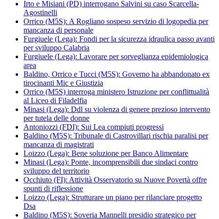
Irto e Misiani (PD) interrogano Salvini su caso Scarcella-
Agostinelli
Orrico (M5S): A Rogliano sospeso servizio di logopedia per
mancanza di personale
Furgiuele (Lega): Fondi per la sicurezza idraulica passo avanti
per sviluppo Calabria
Furgiuele (Lega): Lavorare per sorveglianza epidemiologica
area
Baldino, Orrico e Tucci (M5S): Governo ha abbandonato ex
tirocinanti Mic e Giustizia
Orrico (M5S) interroga ministero Istruzione per conflittualità
al Liceo di Filadelfia
Minasi (Lega): Ddl su violenza di genere prezioso intervento
per tutela delle donne
Antoniozzi (FDI): Sui Lea compiuti progressi
Baldino (M5S): Tribunale di Castrovillari rischia paralisi per
mancanza di magistrati
Loizzo (Lega): Bene soluzione per Banco Alimentare
Minasi (Lega): Ponte, incomprensibili due sindaci contro
sviluppo del territorio
Occhiuto (FI): Attività Osservatorio su Nuove Povertà offre
spunti di riflessione
Loizzo (Lega): Strutturare un piano per rilanciare progetto
Dsa
Baldino (M5S): Soveria Mannelli presidio strategico per