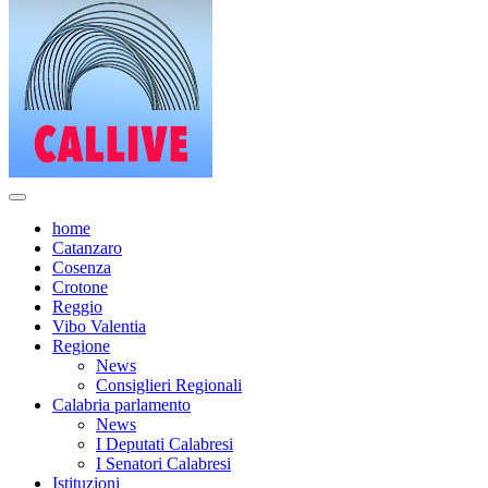
home
Catanzaro
Cosenza
Crotone
Reggio
Vibo Valentia
Regione
News
Consiglieri Regionali
Calabria parlamento
News
I Deputati Calabresi
I Senatori Calabresi
Istituzioni