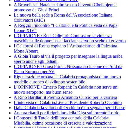
A Bruxelles il Natale calabrese con l’evento Christojenna
promosso da Giusi Princi
La nuova bella sede a Roma dell’Associazione Italiana
Coltivatori (AIC)
A Reggio l’incontro “I Cattolici e la Politica vista da Papa
Leone XIV”
L’OPINIONE / Rosi Caligiuri: Contrastare la violenza
maschile sulle donne: basta facciate, servono scelte di governo
I Calabresi di Roma ospitano l’Ambasciatrice di Palestina
Mona Abuara
A Gioia Tauro al via il progetto per insegnare la lingua araba
aperto anche agli italiani
L’OPINIONE / Giusi Princi: Nessuna esclusione del Sud da
Piano Europeo per AV
Rigenerazione urbana, la Calabria protagonista di un nuovo
modello europeo di sviluppo sostenibile
L’OPINIONE / Ernesto Rapani: In Calabria non serve un
nuovo aeroporto, ma buon senso
A Rino Barillari il Premio Armando Curcio per la carriera
L’intervista di Calabria.Live al Presidente Roberto Occhiuto
Dalla Calabria la vittoria di Occhiuto è un segnale per il Paese
Ancora ritardi per il ripristino della Diga sul torrente Lordo
I Consorzi di Tutela delll’area centrale della Calabria:
Mirabilia, ottima occasione di crescita e valorizzazione