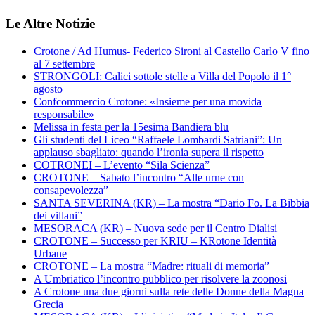
Le Altre Notizie
Crotone / Ad Humus- Federico Sironi al Castello Carlo V fino
al 7 settembre
STRONGOLI: Calici sottole stelle a Villa del Popolo il 1°
agosto
Confcommercio Crotone: «Insieme per una movida
responsabile»
Melissa in festa per la 15esima Bandiera blu
Gli studenti del Liceo “Raffaele Lombardi Satriani”: Un
applauso sbagliato: quando l’ironia supera il rispetto
COTRONEI – L’evento “Sila Scienza”
CROTONE – Sabato l’incontro “Alle urne con
consapevolezza”
SANTA SEVERINA (KR) – La mostra “Dario Fo. La Bibbia
dei villani”
MESORACA (KR) – Nuova sede per il Centro Dialisi
CROTONE – Successo per KRIU – KRotone Identità
Urbane
CROTONE – La mostra “Madre: rituali di memoria”
A Umbriatico l’incontro pubblico per risolvere la zoonosi
A Crotone una due giorni sulla rete delle Donne della Magna
Grecia