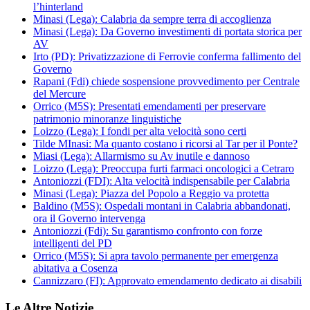
l’hinterland
Minasi (Lega): Calabria da sempre terra di accoglienza
Minasi (Lega): Da Governo investimenti di portata storica per
AV
Irto (PD): Privatizzazione di Ferrovie conferma fallimento del
Governo
Rapani (Fdi) chiede sospensione provvedimento per Centrale
del Mercure
Orrico (M5S): Presentati emendamenti per preservare
patrimonio minoranze linguistiche
Loizzo (Lega): I fondi per alta velocità sono certi
Tilde MInasi: Ma quanto costano i ricorsi al Tar per il Ponte?
Miasi (Lega): Allarmismo su Av inutile e dannoso
Loizzo (Lega): Preoccupa furti farmaci oncologici a Cetraro
Antoniozzi (FDI): Alta velocità indispensabile per Calabria
Minasi (Lega): Piazza del Popolo a Reggio va protetta
Baldino (M5S): Ospedali montani in Calabria abbandonati,
ora il Governo intervenga
Antoniozzi (Fdi): Su garantismo confronto con forze
intelligenti del PD
Orrico (M5S): Si apra tavolo permanente per emergenza
abitativa a Cosenza
Cannizzaro (FI): Approvato emendamento dedicato ai disabili
Le Altre Notizie