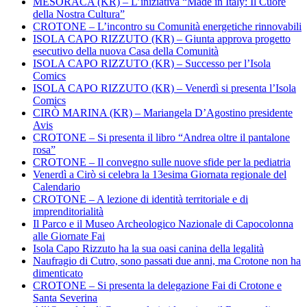
MESORACA (KR) – L’iniziativa “Made in Italy: Il Cuore
della Nostra Cultura”
CROTONE – L’incontro su Comunità energetiche rinnovabili
ISOLA CAPO RIZZUTO (KR) – Giunta approva progetto
esecutivo della nuova Casa della Comunità
ISOLA CAPO RIZZUTO (KR) – Successo per l’Isola
Comics
ISOLA CAPO RIZZUTO (KR) – Venerdì si presenta l’Isola
Comics
CIRÒ MARINA (KR) – Mariangela D’Agostino presidente
Avis
CROTONE – Si presenta il libro “Andrea oltre il pantalone
rosa”
CROTONE – Il convegno sulle nuove sfide per la pediatria
Venerdì a Cirò si celebra la 13esima Giornata regionale del
Calendario
CROTONE – A lezione di identità territoriale e di
imprenditorialità
Il Parco e il Museo Archeologico Nazionale di Capocolonna
alle Giornate Fai
Isola Capo Rizzuto ha la sua oasi canina della legalità
Naufragio di Cutro, sono passati due anni, ma Crotone non ha
dimenticato
CROTONE – Si presenta la delegazione Fai di Crotone e
Santa Severina