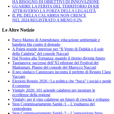
HA BISOGNO DI OBIETTIVI DI INNOVAZIONE
GUARIRE LA FERITA DEL TERRITORIO DI KR
ATTRAVERSO LA FORZA DELLA LEGALITÀ
IL PIL DELLA CALABRIA NON CRESCE
NEL 2024 REGISTRATO A MENO 0,2%
Le Altre Notizie
Parco Marino di Amendolara: educazione ambientale e
bandiera blu contro il degrado
A Palmi grande interesse per “Il Vento di Dahkla e il sole
della Calabria” del console Naccari
Dal Nostos alla Tornanza: quando il ritorno diventa futuro
Taurianova: successo dell’XI edizione del Festival dei
Madonnari. Plauso del console del Marocco Naccari
Il neo sindaco Cannizzaro incontra il prefetto di Reggio Clara
Vaccaro
Elezioni Reggio 2026 / La politica che “buca” i social e perde
il consenso
Vinitaly 2026: 101 aziende calabresi per mostrare le
eccellenze della regione
Vinitaly: per il vino calabrese un futuro di crescita e sviluppo
Stop Commissariamento Sanità /1 – L’esultanza del
centrodestra
Stop Commissariamento Sanità /2 – L’opposizione frena