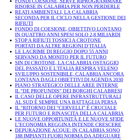
FONDI COESIONE, SERVE RIPROGRAMMARE
RISORSE IN CALABRIA PER NON PERDERLE
REATI AMBIENTALI, LA CALABRIA
SECONDA PER IL CICLO NELLA GESTIONE DEI
RIFIUTI
FONDO DI COESIONE, OBIETTIVO LONTANO
IN QUATTRO ANNI SPESI SOLO 2,8 MILIARDI
STOP A RIFIUTI TOSSICI A CROTONE
PORTATI DA ALTRE REGIONI D’ITALIA
LE LACRIME DI REGGIO DOPO 55 ANNI
SERVANO DA MONITO PER IL FUTURO
SIN DI CROTONE, LA CALABRIA OSTAGGIO
DEL PASSATO E L’ITALIA RESPIRA VELENO
SVILUPPO SOSTENIBILE, CALABRIA ANCORA
LONTANA DAGLI OBIETTIVI DI AGENDA 2030
PIANO STRATEGICO DELLE AREE INTERNE
IL “DE PROFUNDIS” DEI BORGHI CALABRESI
IL CASO DELLE OPERE INFRASTRUTTURALI
AL SUD È SEMPRE UNA BATTAGLIA PERSA
IL “RITORNO DEI “CERVELLI” È CRUCIALE
PER FUTURO E RINASCITA DELLA CALABRIA
LE NUOVE OPPORTUNITÀ E LE NUOVE SFIDE
L’ECONOMIA REGGINA INTENDE CRESCERE
DEPURAZIONE ACQUE: IN CALABRIA SONO
188 IMPIANTI FUORI NORMA DA ADEGUARE