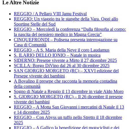
Le Altre Notizie
REGGIO / A Pellaro VIII Jamu Festival
REGGIO: Un viaggio tra le stanghe della Vara. Oggi allo
Sporting Stelle del Sud
REGGIO – Mercoledì la conferenza “Dalla filosofia al corpo:
la nascita del pensiero medico in Magna Grecia”
CINQUEFRONDI – Polisena presenta interrogazione su
Casa di Comunità
REGGIO – A S. Maria della Neve il coro Laudamus
S. ILARIO DELLO IONIO – Natale in musica
SIDERNO: Presepe vivente a Mirto il 27 dicembre 2025
SCILLA: Borgo DiVino dal 26 al 30 dicembre 2025
SAN GIORGIO MORGETO (RC) – XXVI edizione del
Presepe vivente dei bambini
A Bovalino il presepe che racconta la memoria contadina
della comunità
Sogno di Natale a Reggio il 13 dicembre in viale Aldo Moro
S. GIORGIO MORGETO (RC) – Il 26 dicembre il presepe
vivente dei bambini
REGGIO – A Motta San Giovanni i mercatini di Natale il 13
e 14 dicembre 2025
REGGIO – Con Abyss un tuffo nello Stretto il 18 dicembre
2025
REGGIO – A Gallico la benedizione dei motociclisti e dei