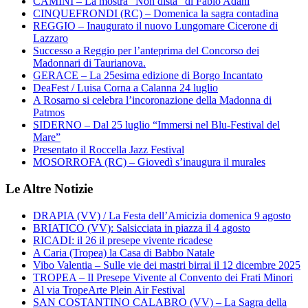
CAMINI – La mostra “Non dista” di Fabio Adani
CINQUEFRONDI (RC) – Domenica la sagra contadina
REGGIO – Inaugurato il nuovo Lungomare Cicerone di
Lazzaro
Successo a Reggio per l’anteprima del Concorso dei
Madonnari di Taurianova.
GERACE – La 25esima edizione di Borgo Incantato
DeaFest / Luisa Corna a Calanna 24 luglio
A Rosarno si celebra l’incoronazione della Madonna di
Patmos
SIDERNO – Dal 25 luglio “Immersi nel Blu-Festival del
Mare”
Presentato il Roccella Jazz Festival
MOSORROFA (RC) – Giovedì s’inaugura il murales
Le Altre Notizie
DRAPIA (VV) / La Festa dell’Amicizia domenica 9 agosto
BRIATICO (VV): Salsicciata in piazza il 4 agosto
RICADI: il 26 il presepe vivente ricadese
A Caria (Tropea) la Casa di Babbo Natale
Vibo Valentia – Sulle vie dei mastri birrai il 12 dicembre 2025
TROPEA – Il Presepe Vivente al Convento dei Frati Minori
Al via TropeArte Plein Air Festival
SAN COSTANTINO CALABRO (VV) – La Sagra della