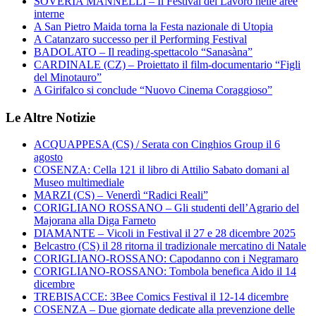
SOVERIA MANNELLI – Il Festival del Lavoro nelle aree
interne
A San Pietro Maida torna la Festa nazionale di Utopia
A Catanzaro successo per il Performing Festival
BADOLATO – Il reading-spettacolo “Sanasàna”
CARDINALE (CZ) – Proiettato il film-documentario “Figli
del Minotauro”
A Girifalco si conclude “Nuovo Cinema Coraggioso”
Le Altre Notizie
ACQUAPPESA (CS) / Serata con Cinghios Group il 6
agosto
COSENZA: Cella 121 il libro di Attilio Sabato domani al
Museo multimediale
MARZI (CS) – Venerdì “Radici Reali”
CORIGLIANO ROSSANO – Gli studenti dell’Agrario del
Majorana alla Diga Farneto
DIAMANTE – Vicoli in Festival il 27 e 28 dicembre 2025
Belcastro (CS) il 28 ritorna il tradizionale mercatino di Natale
CORIGLIANO-ROSSANO: Capodanno con i Negramaro
CORIGLIANO-ROSSANO: Tombola benefica Aido il 14
dicembre
TREBISACCE: 3Bee Comics Festival il 12-14 dicembre
COSENZA – Due giornate dedicate alla prevenzione delle