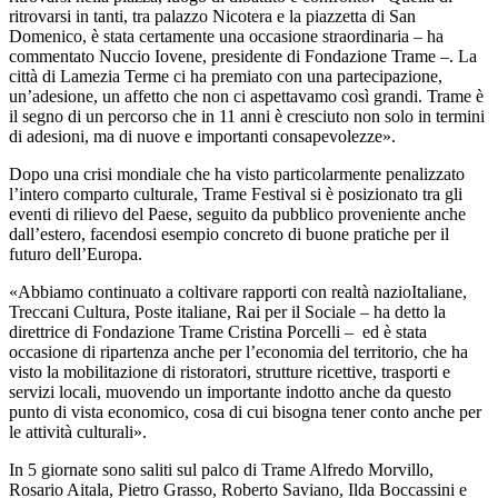
ritrovarsi in tanti, tra palazzo Nicotera e la piazzetta di San
Domenico, è stata certamente una occasione straordinaria – ha
commentato Nuccio Iovene, presidente di Fondazione Trame –. La
città di Lamezia Terme ci ha premiato con una partecipazione,
un’adesione, un affetto che non ci aspettavamo così grandi. Trame è
il segno di un percorso che in 11 anni è cresciuto non solo in termini
di adesioni, ma di nuove e importanti consapevolezze».
Dopo una crisi mondiale che ha visto particolarmente penalizzato
l’intero comparto culturale, Trame Festival si è posizionato tra gli
eventi di rilievo del Paese, seguito da pubblico proveniente anche
dall’estero, facendosi esempio concreto di buone pratiche per il
futuro dell’Europa.
«Abbiamo continuato a coltivare rapporti con realtà nazioItaliane,
Treccani Cultura, Poste italiane, Rai per il Sociale – ha detto la
direttrice di Fondazione Trame Cristina Porcelli –
ed è stata
occasione di ripartenza anche per l’economia del territorio, che ha
visto la mobilitazione di ristoratori, strutture ricettive, trasporti e
servizi locali, muovendo un importante indotto anche da questo
punto di vista economico, cosa di cui bisogna tener conto anche per
le attività culturali».
In 5 giornate sono saliti sul palco di Trame Alfredo Morvillo,
Rosario Aitala, Pietro Grasso, Roberto Saviano, Ilda Boccassini e