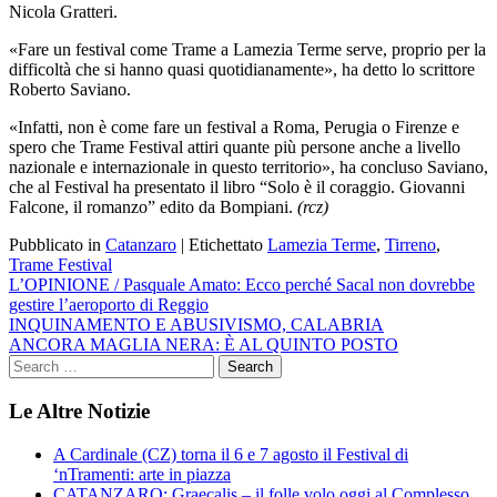
Nicola Gratteri.
«Fare un festival come Trame a Lamezia Terme serve, proprio per la
difficoltà che si hanno quasi quotidianamente», ha detto lo scrittore
Roberto Saviano.
«Infatti, non è come fare un festival a Roma, Perugia o Firenze e
spero che Trame Festival attiri quante più persone anche a livello
nazionale e internazionale in questo territorio», ha concluso Saviano,
che al Festival ha presentato il libro “Solo è il coraggio. Giovanni
Falcone, il romanzo” edito da Bompiani.
(rcz)
Pubblicato in
Catanzaro
|
Etichettato
Lamezia Terme
,
Tirreno
,
Trame Festival
Navigazione
L’OPINIONE / Pasquale Amato: Ecco perché Sacal non dovrebbe
gestire l’aeroporto di Reggio
articoli
INQUINAMENTO E ABUSIVISMO, CALABRIA
ANCORA MAGLIA NERA: È AL QUINTO POSTO
Le Altre Notizie
A Cardinale (CZ) torna il 6 e 7 agosto il Festival di
‘nTramenti: arte in piazza
CATANZARO: Graecalis – il folle volo oggi al Complesso