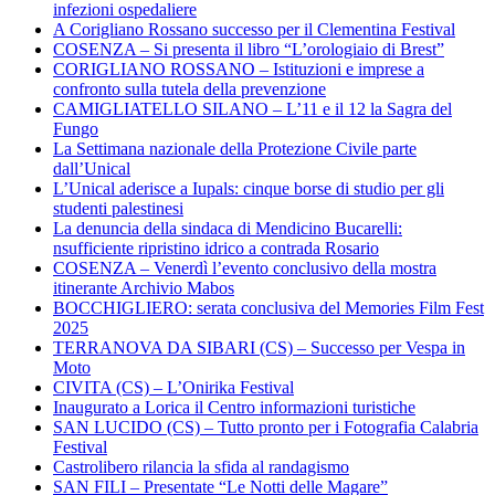
infezioni ospedaliere
A Corigliano Rossano successo per il Clementina Festival
COSENZA – Si presenta il libro “L’orologiaio di Brest”
CORIGLIANO ROSSANO – Istituzioni e imprese a
confronto sulla tutela della prevenzione
CAMIGLIATELLO SILANO – L’11 e il 12 la Sagra del
Fungo
La Settimana nazionale della Protezione Civile parte
dall’Unical
L’Unical aderisce a Iupals: cinque borse di studio per gli
studenti palestinesi
La denuncia della sindaca di Mendicino Bucarelli:
nsufficiente ripristino idrico a contrada Rosario
COSENZA – Venerdì l’evento conclusivo della mostra
itinerante Archivio Mabos
BOCCHIGLIERO: serata conclusiva del Memories Film Fest
2025
TERRANOVA DA SIBARI (CS) – Successo per Vespa in
Moto
CIVITA (CS) – L’Onirika Festival
Inaugurato a Lorica il Centro informazioni turistiche
SAN LUCIDO (CS) – Tutto pronto per i Fotografia Calabria
Festival
Castrolibero rilancia la sfida al randagismo
SAN FILI – Presentate “Le Notti delle Magare”