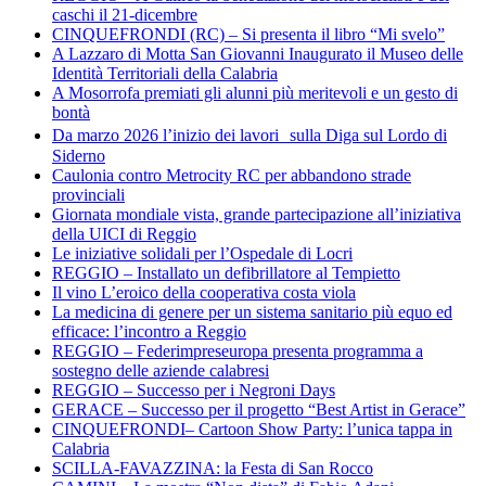
caschi il 21-dicembre
CINQUEFRONDI (RC) – Si presenta il libro “Mi svelo”
A Lazzaro di Motta San Giovanni Inaugurato il Museo delle
Identità Territoriali della Calabria
A Mosorrofa premiati gli alunni più meritevoli e un gesto di
bontà
Da marzo 2026 l’inizio dei lavori sulla Diga sul Lordo di
Siderno
Caulonia contro Metrocity RC per abbandono strade
provinciali
Giornata mondiale vista, grande partecipazione all’iniziativa
della UICI di Reggio
Le iniziative solidali per l’Ospedale di Locri
REGGIO – Installato un defibrillatore al Tempietto
Il vino L’eroico della cooperativa costa viola
La medicina di genere per un sistema sanitario più equo ed
efficace: l’incontro a Reggio
REGGIO – Federimpreseuropa presenta programma a
sostegno delle aziende calabresi
REGGIO – Successo per i Negroni Days
GERACE – Successo per il progetto “Best Artist in Gerace”
CINQUEFRONDI– Cartoon Show Party: l’unica tappa in
Calabria
SCILLA-FAVAZZINA: la Festa di San Rocco