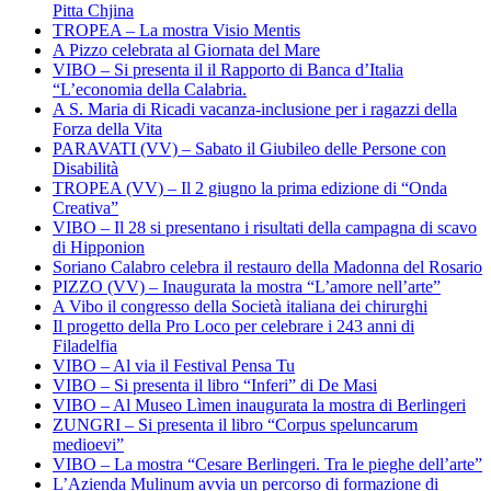
Pitta Chjina
TROPEA – La mostra Visio Mentis
A Pizzo celebrata al Giornata del Mare
VIBO – Si presenta il il Rapporto di Banca d’Italia
“L’economia della Calabria.
A S. Maria di Ricadi vacanza-inclusione per i ragazzi della
Forza della Vita
PARAVATI (VV) – Sabato il Giubileo delle Persone con
Disabilità
TROPEA (VV) – Il 2 giugno la prima edizione di “Onda
Creativa”
VIBO – Il 28 si presentano i risultati della campagna di scavo
di Hipponion
Soriano Calabro celebra il restauro della Madonna del Rosario
PIZZO (VV) – Inaugurata la mostra “L’amore nell’arte”
A Vibo il congresso della Società italiana dei chirurghi
Il progetto della Pro Loco per celebrare i 243 anni di
Filadelfia
VIBO – Al via il Festival Pensa Tu
VIBO – Si presenta il libro “Inferi” di De Masi
VIBO – Al Museo Lìmen inaugurata la mostra di Berlingeri
ZUNGRI – Si presenta il libro “Corpus speluncarum
medioevi”
VIBO – La mostra “Cesare Berlingeri. Tra le pieghe dell’arte”
L’Azienda Mulinum avvia un percorso di formazione di