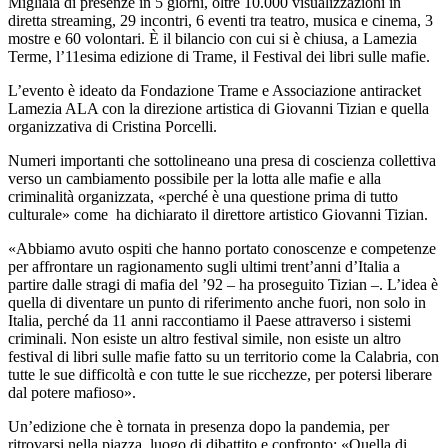
Migliaia di presenze in 5 giorni, oltre 10.000 visualizzazioni in
diretta streaming, 29 incontri, 6 eventi tra teatro, musica e cinema, 3
mostre e 60 volontari. È il bilancio con cui si è chiusa, a Lamezia
Terme, l’11esima edizione di Trame, il Festival dei libri sulle mafie.
L’evento è ideato da Fondazione Trame e Associazione antiracket
Lamezia ALA con la direzione artistica di Giovanni Tizian e quella
organizzativa di Cristina Porcelli.
Numeri importanti che sottolineano una presa di coscienza collettiva
verso un cambiamento possibile per la lotta alle mafie e alla
criminalità organizzata, «perché è una questione prima di tutto
culturale» come
ha dichiarato il direttore artistico Giovanni Tizian.
«Abbiamo avuto ospiti che hanno portato conoscenze e competenze
per affrontare un ragionamento sugli ultimi trent’anni d’Italia a
partire dalle stragi di mafia del ’92 – ha proseguito Tizian –. L’idea è
quella di diventare un punto di riferimento anche fuori, non solo in
Italia, perché da 11 anni raccontiamo il Paese attraverso i sistemi
criminali. Non esiste un altro festival simile, non esiste un altro
festival di libri sulle mafie fatto su un territorio come la Calabria, con
tutte le sue difficoltà e con tutte le sue ricchezze, per potersi liberare
dal potere mafioso».
Un’edizione che è tornata in presenza dopo la pandemia, per
ritrovarsi nella piazza, luogo di dibattito e confronto: «Quella di