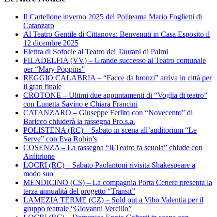
Il Cartellone inverno 2025 del Politeama Mario Foglietti di
Catanzaro
Al Teatro Gentile di Cittanova: Benvenuti in Casa Esposito il
12 dicembre 2025
Elettra di Sofocle al Teatro dei Taurani di Palmi
FILADELFIA (VV) – Grande successo al Teatro comunale
per “Mary Poppins”
REGGIO CALABRIA – “Facce da bronzi” arriva in città per
il gran finale
CROTONE – Ultimi due appuntamenti di “Voglia di teatro”
con Lunetta Savino e Chiara Francini
CATANZARO – Giuseppe Ferlito con “Novecento” di
Baricco chiuderà la rassegna Pro.s.a.
POLISTENA (RC) – Sabato in scena all’auditorium “Le
Serve” con Eva Robin’s
COSENZA – La rassegna “Il Teatro fa scuola” chiude con
Anfitrione
LOCRI (RC) – Sabato Paolantoni rivisita Shakespeare a
modo suo
MENDICINO (CS) – La compagnia Porta Cenere presenta la
terza annualità del progetto “Transit”
LAMEZIA TERME (CZ) – Sold out a Vibo Valentia per il
gruppo teatrale “Giovanni Vercillo”