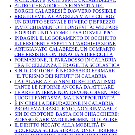
A CHE SERVE, A CHI SERVE CALABRIA.LIVE
ALTRO CHE ADDIO: LA RINASCITA DEI
BORGHI CALABRESI È DAVVERO POSSIBILE
REGGIO EMILIA CANCELLA VIALE CUTRO?
UN BRUTTO SEGNALE DI VERO DISPREZZO
INVECCHIAMENTO E LONGEVITÀ: WELFARE
E OPPORTUNITÀ COME LEVA DI SVILUPPO
INDAGINI, IL LOGORAMENTO DI OCCHIUTO
IL PRESIDENTE ASPETTA L’ARCHIVIAZIONE
ARTIGIANATO CALABRESE, UN COMPARTO
CHE RESISTE CON TENACIA A DIFFICOLTÀ
FORMAZIONE, IL PARADOSSO IN CALABRIA
TRA ECCELLENZA E FRAGILITÀ SCOLASTICA
SIN DI CROTONE, È NECESSARIO FERMARE
“IL TURISMO DEI RIFIUTI” IN CALABRIA
LA CALABRIA E 55 ANNI DI REGIONALISMO
TANTE LE RIFORME ANCORA DA ATTUARE
LE AREE INTERNE NON DEVONO DIVENTARE
LUOGHI FANTASMA, MA UN’OPPORTUNITÀ
È IN CRISI LA DEPURAZIONE IN CALABRIA
PROBLEMA TRASCURATO, NON RINVIABILE
SIN DI CROTONE, BASTA CON CHIACCHIERE:
ADESSO È ARRIVATO IL MOMENTO DI AGIRE
IL DIRITTO NEGATO ALLA MOBILITÀ IN
SICUREZZA SULLA STRADA IONIO-TIRRENO