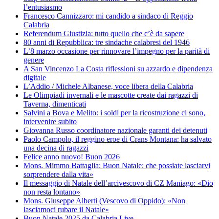
l’entusiasmo
Francesco Cannizzaro: mi candido a sindaco di Reggio
Calabria
Referendum Giustizia: tutto quello che c’è da sapere
80 anni di Repubblica: tre sindache calabresi del 1946
L’8 marzo occasione per rinnovare l’impegno per la parità di
genere
A San Vincenzo La Costa riflessioni su azzardo e dipendenza
digitale
L’Addio / Michele Albanese, voce libera della Calabria
Le Olimpiadi invernali e le mascotte create dai ragazzi di
Taverna, dimenticati
Salvini a Bova e Melito: i soldi per la ricostruzione ci sono,
intervenire subito
Giovanna Russo coordinatore nazionale garanti dei detenuti
Paolo Campolo, il reggino eroe di Crans Montana: ha salvato
una decina di ragazzi
Felice anno nuovo! Buon 2026
Mons. Mimmo Battaglia: Buon Natale: che possiate lasciarvi
sorprendere dalla vita»
Il messaggio di Natale dell’arcivescovo di CZ Maniago: «Dio
non resta lontano»
Mons. Giuseppe Alberti (Vescovo di Oppido): «Non
lasciamoci rubare il Natale»
Buon Natale 2025 da Calabria.Live