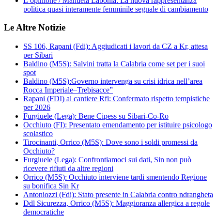
L’opinione / Manuela Labonia: La nuova rappresentanza
politica quasi interamente femminile segnale di cambiamento
Le Altre Notizie
SS 106, Rapani (Fdi): Aggiudicati i lavori da CZ a Kr, attesa
per Sibari
Baldino (M5S): Salvini tratta la Calabria come set per i suoi
spot
Baldino (M5S):Governo intervenga su crisi idrica nell’area
Rocca Imperiale–Trebisacce”
Rapani (FDI) al cantiere Rfi: Confermato rispetto tempistiche
per 2026
Furgiuele (Lega): Bene Cipess su Sibari-Co-Ro
Occhiuto (FI): Presentato emendamento per istituire psicologo
scolastico
Tirocinanti, Orrico (M5S): Dove sono i soldi promessi da
Occhiuto?
Furgiuele (Lega): Confrontiamoci sui dati, Sin non può
ricevere rifiuti da altre regioni
Orrico (M5S): Occhiuto interviene tardi smentendo Regione
su bonifica Sin Kr
Antoniozzi (Fdi): Stato presente in Calabria contro ndrangheta
Ddl Sicurezza, Orrico (M5S): Maggioranza allergica a regole
democratiche