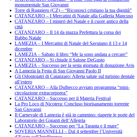
monumentale San Giovanni
Torre di Ruggiero (CZ) – “Riconosci cristiano la tua dignità”
CATANZARO – I Mercatini di Natale alla Galleria Mancuso
CATANZARO – I misteri del Natale e il cuore antico della
città
CATANZARO – Il 14 da piazza Prefettura la corsa dei
Babbo Natale
LAMEZIA – I Mercatini di Natale del Savutano il 13 e 14
dicembre
LAMEZIA – Sabato il libro “Me la sono andata a cercare”
CATANZARO – Si chiude il Salone DeGusto
LAMEZIA – Successo per la sesta giornata di donazione Avis
A Lamezia la Festa di San Giovanni Paolo II
Gli Odontoiatri di Catanzaro: Allerta salute sul turismo dentale
all’estero
CATANZARO – Alla Dulbecco avviato programma “mini-
circolazione extracorporea”
CATANZARO – Successo per il Materia Festival
La Pro Loco di Nicotera: Concluso biorisanamento torrente
San Giovanni
Il Carnevale di Lamezia è già in cammino: riaperte le porte del
Laboratorio dei Giganti dell’Allegria
CATANZARO – Successo per “La Taranta e il mare”
SOVERIA MANNELLI – Dal 4 settembre l’Università
d’Estate sull’Intelligence