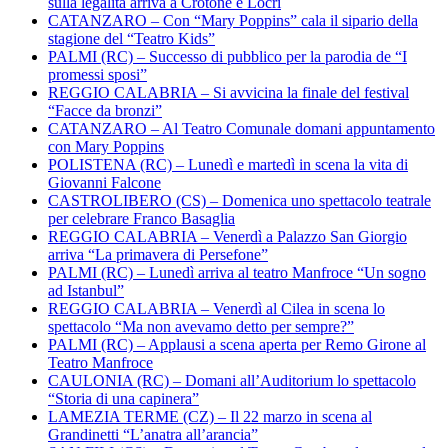
sulla legalità arriva a Crotone e Locri
CATANZARO – Con “Mary Poppins” cala il sipario della
stagione del “Teatro Kids”
PALMI (RC) – Successo di pubblico per la parodia de “I
promessi sposi”
REGGIO CALABRIA – Si avvicina la finale del festival
“Facce da bronzi”
CATANZARO – Al Teatro Comunale domani appuntamento
con Mary Poppins
POLISTENA (RC) – Lunedì e martedì in scena la vita di
Giovanni Falcone
CASTROLIBERO (CS) – Domenica uno spettacolo teatrale
per celebrare Franco Basaglia
REGGIO CALABRIA – Venerdì a Palazzo San Giorgio
arriva “La primavera di Persefone”
PALMI (RC) – Lunedì arriva al teatro Manfroce “Un sogno
ad Istanbul”
REGGIO CALABRIA – Venerdì al Cilea in scena lo
spettacolo “Ma non avevamo detto per sempre?”
PALMI (RC) – Applausi a scena aperta per Remo Girone al
Teatro Manfroce
CAULONIA (RC) – Domani all’Auditorium lo spettacolo
“Storia di una capinera”
LAMEZIA TERME (CZ) – Il 22 marzo in scena al
Grandinetti “L’anatra all’arancia”