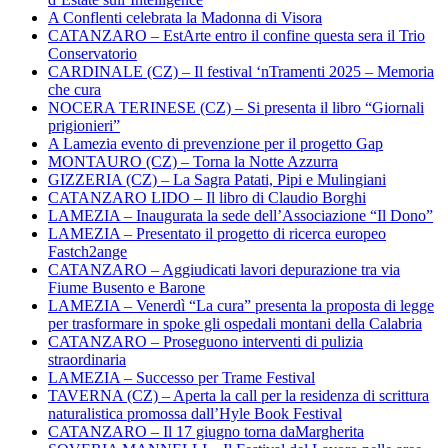
A Conflenti celebrata la Madonna di Visora
CATANZARO – EstArte entro il confine questa sera il Trio
Conservatorio
CARDINALE (CZ) – Il festival ‘nTramenti 2025 – Memoria
che cura
NOCERA TERINESE (CZ) – Si presenta il libro “Giornali
prigionieri”
A Lamezia evento di prevenzione per il progetto Gap
MONTAURO (CZ) – Torna la Notte Azzurra
GIZZERIA (CZ) – La Sagra Patati, Pipi e Mulingiani
CATANZARO LIDO – Il libro di Claudio Borghi
LAMEZIA – Inaugurata la sede dell’Associazione “Il Dono”
LAMEZIA – Presentato il progetto di ricerca europeo
Fastch2ange
CATANZARO – Aggiudicati lavori depurazione tra via
Fiume Busento e Barone
LAMEZIA – Venerdì “La cura” presenta la proposta di legge
per trasformare in spoke gli ospedali montani della Calabria
CATANZARO – Proseguono interventi di pulizia
straordinaria
LAMEZIA – Successo per Trame Festival
TAVERNA (CZ) – Aperta la call per la residenza di scrittura
naturalistica promossa dall’Hyle Book Festival
CATANZARO – Il 17 giugno torna daMargherita