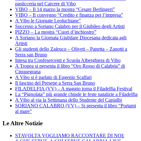
pasticceria nel Carcere di Vibo
VIBO – Il 14 marzo la mostra “Cesare Berlingeri”
VIBO – Il convegno “Credito e finanza per l’impresa”
A Vibo le Giornate Leoluchiane”
Successo a Soriano Calabro per il Giubileo degli Artisti
PIZZO – La mostra “Cuori d’inchiostro”
A Soriano la Giornata Giubilare Diocesana dedicata agli
Artisti
Gli studenti dello Zaleuco – Oliveti – Panetta – Zanotti a
Serra san Bruno
Intesa tra Confesercenti e Scuola Alberghiera di Vibo
A Tropea si presenta il libro “Oro Rosso di Calabria” di
Cinquegrana
A Vibo si è parlato di Eugenio Scalfari
Il fascino del Presepe a Serra San Bruno
FILADELFIA (VV) – A maggio torna il Filadelfia Festival
La “Pignolata” più grande chiude le feste natalizie a Filadelfia
A Vibo al via la Settimana dello Studente del Capialbi
SORIANO CALABRO (VV) – Si presenta il libro “Portami
al mare”
Le Altre Notizie
STAVOLTA VOGLIAMO RACCONTARE DI NOI: