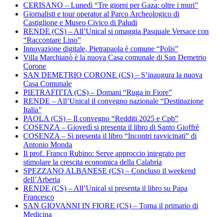
CERISANO – Lunedì “Tre giorni per Gaza: oltre i muri”
Giornalisti e tour operator al Parco Archeologico di
Castiglione e Museo Civico di Paludi
RENDE (CS) – All’Unical si omaggia Pasquale Versace con
“Raccontare Lino”
Innovazione digitale, Pietrapaola è comune “Polis”
Villa Marchianò è la nuova Casa comunale di San Demetrio
Corone
SAN DEMETRIO CORONE (CS) – S’inaugura la nuova
Casa Comunale
PIETRAFITTA (CS) – Domani “Ruga in Fiore”
RENDE – All’Unical il convegno nazionale “Destinazione
Italia”
PAOLA (CS) – Il convegno “Redditi 2025 e Cpb”
COSENZA – Giovedì si presenta il libro di Santo Gioffrè
COSENZA – Si presenta il libro “Incontri ravvicinati” di
Antonio Monda
Il prof. Franco Rubino: Serve approccio integrato per
stimolare la crescita economica della Calabria
SPEZZANO ALBANESE (CS) – Concluso il weekend
dell’Arberia
RENDE (CS) – All’Unical si presenta il libro su Papa
Francesco
SAN GIOVANNI IN FIORE (CS) – Torna il primario di
Medicina