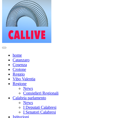
home
Catanzaro
Cosenza
Crotone
Reggio
Vibo Valentia
Regione
News
Consiglieri Regionali
Calabria parlamento
News
I Deputati Calabresi
I Senatori Calabresi
Istituzioni