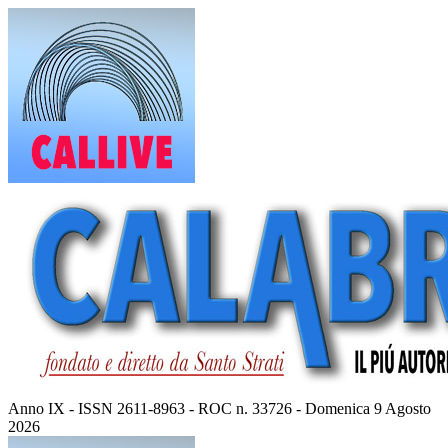
Vai
al
contenuto
Anno IX - ISSN 2611-8963 - ROC n. 33726 - Domenica 9 Agosto
2026