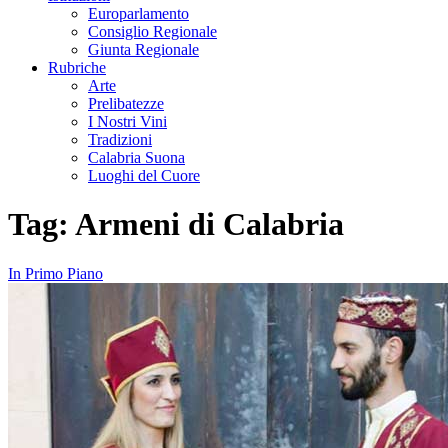
Europarlamento
Consiglio Regionale
Giunta Regionale
Rubriche
Arte
Prelibatezze
I Nostri Vini
Tradizioni
Calabria Suona
Luoghi del Cuore
Tag:
Armeni di Calabria
In Primo Piano