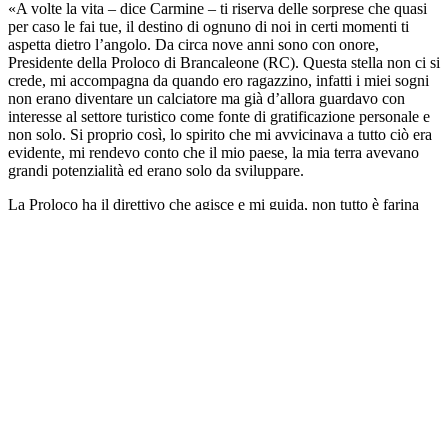
«A volte la vita – dice Carmine – ti riserva delle sorprese che quasi
per caso le fai tue, il destino di ognuno di noi in certi momenti ti
aspetta dietro l’angolo. Da circa nove anni sono con onore,
Presidente della Proloco di Brancaleone (RC). Questa stella non ci si
crede, mi accompagna da quando ero ragazzino, infatti i miei sogni
non erano diventare un calciatore ma già d’allora guardavo con
interesse al settore turistico come fonte di gratificazione personale e
non solo. Si proprio così, lo spirito che mi avvicinava a tutto ciò era
evidente, mi rendevo conto che il mio paese, la mia terra avevano
grandi potenzialità ed erano solo da sviluppare.
La Proloco ha il direttivo che agisce e mi guida, non tutto è farina
del mio sacco, il segreto sta in questo avere una squadra forte, così
siamo in grado di raggiungere i nostri obiettivi. Ci occupiamo
seguendo le linee guida: Turismo, Cultura e valorizzazione
del Territorio.
La fantastica Storia degli Armeni nasce con il mio incontro con il
prof. Sebastiano Stranges al quale sono molto legato.
Nel 2012 ci incontriamo a Brancaleone Vetus, zona situata alle
spalle della cittadina costiera. Siamo in provincia della città
metropolitana di Reggio Calabria ai confini tra la Locride e l’area
Grecanica la quale comprende anche Brancaleone, in questo Borgo