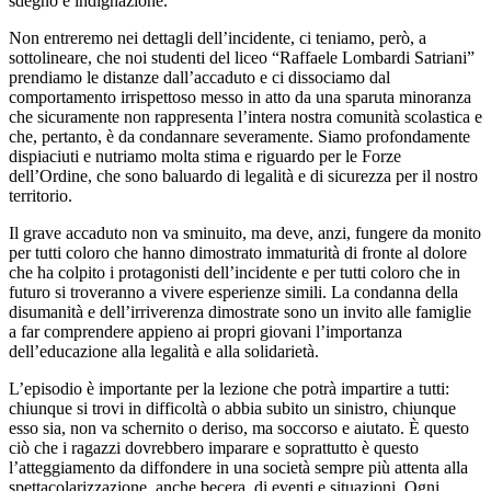
sdegno e indignazione.
Non entreremo nei dettagli dell
’
incidente, ci teniamo, però, a
sottolineare, che noi studenti del liceo
“
Raffaele Lombardi Satriani”
prendiamo le distanze dall
’
accaduto e ci dissociamo dal
comportamento irrispettoso messo in atto da una sparuta minoranza
che sicuramente non rappresenta l
’
intera nostra comunità scolastica e
che, pertanto, è da condannare severamente. Siamo profondamente
dispiaciuti e nutriamo molta stima e riguardo per le Forze
dell
’
Ordine, che sono baluardo di legalità e di sicurezza per il nostro
territorio.
Il grave accaduto non va sminuito, ma deve, anzi, fungere da monito
per tutti coloro che hanno dimostrato immaturità di fronte al dolore
che ha colpito i protagonisti dell
’
incidente e per tutti coloro che in
futuro si troveranno a vivere esperienze simili. La condanna della
disumanità e dell
’
irriverenza dimostrate sono un invito alle famiglie
a far comprendere appieno ai propri giovani l
’
importanza
dell
’
educazione alla legalità e alla solidarietà.
L
’
episodio è importante per la lezione che potrà impartire a tutti:
chiunque si trovi in difficoltà o abbia subito un sinistro, chiunque
esso sia, non va schernito o deriso, ma soccorso e aiutato. È questo
ciò che i ragazzi dovrebbero imparare e soprattutto è questo
l
’
atteggiamento da diffondere in una società sempre più attenta alla
spettacolarizzazione, anche becera, di eventi e situazioni. Ogni