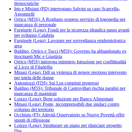
democratiche
Irto e Misiani (PD) interrogano Salvini su caso Scarcella-
Agostinelli
Orrico (M5S): A Rogliano sospeso servizio di logopedia per
mancanza di personale
Furgiuele (Lega): Fondi per la sicurezza idraulica passo avanti
per sviluppo Calabria
Furgiuele (Lega): Lavorare per sorveglianza epidemiologica
area
Baldino, Orrico e Tucci (M5S): Governo ha abbandonato ex
tirocinanti Mic e Giustizia
Orrico (M5S) interroga ministero Istruzione per conflittualità
al Liceo di Filadelfia
Minasi (Lega): Ddl su violenza di genere prezioso intervento
per tutela delle donne
Antoniozzi (FDI): Sui Lea compiuti progressi
Baldino (M5S): Tribunale di Castrovillari rischia paralisi per
mancanza di magistrati
Loizzo (Lega): Bene soluzione per Banco Alimentare
Minasi (Lega): Ponte, incomprensibili due sindaci contro
sviluppo del territorio
Occhiuto (FI): Attività Osservatorio su Nuove Povertà offre
spunti di riflessione
Loizzo (Lega): Strutturare un piano per rilanciare progetto
Dsa