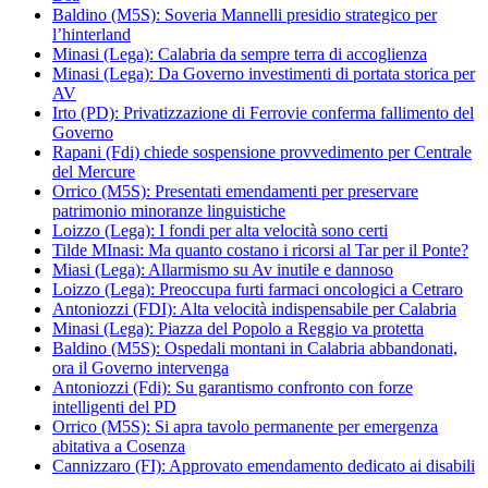
Baldino (M5S): Soveria Mannelli presidio strategico per
l’hinterland
Minasi (Lega): Calabria da sempre terra di accoglienza
Minasi (Lega): Da Governo investimenti di portata storica per
AV
Irto (PD): Privatizzazione di Ferrovie conferma fallimento del
Governo
Rapani (Fdi) chiede sospensione provvedimento per Centrale
del Mercure
Orrico (M5S): Presentati emendamenti per preservare
patrimonio minoranze linguistiche
Loizzo (Lega): I fondi per alta velocità sono certi
Tilde MInasi: Ma quanto costano i ricorsi al Tar per il Ponte?
Miasi (Lega): Allarmismo su Av inutile e dannoso
Loizzo (Lega): Preoccupa furti farmaci oncologici a Cetraro
Antoniozzi (FDI): Alta velocità indispensabile per Calabria
Minasi (Lega): Piazza del Popolo a Reggio va protetta
Baldino (M5S): Ospedali montani in Calabria abbandonati,
ora il Governo intervenga
Antoniozzi (Fdi): Su garantismo confronto con forze
intelligenti del PD
Orrico (M5S): Si apra tavolo permanente per emergenza
abitativa a Cosenza
Cannizzaro (FI): Approvato emendamento dedicato ai disabili