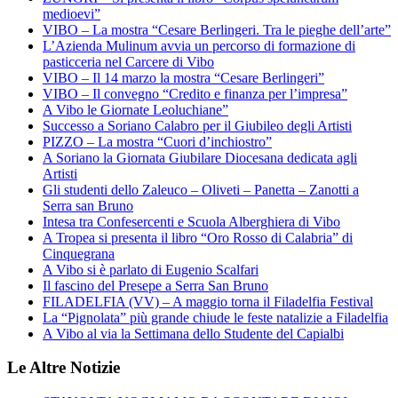
medioevi”
VIBO – La mostra “Cesare Berlingeri. Tra le pieghe dell’arte”
L’Azienda Mulinum avvia un percorso di formazione di
pasticceria nel Carcere di Vibo
VIBO – Il 14 marzo la mostra “Cesare Berlingeri”
VIBO – Il convegno “Credito e finanza per l’impresa”
A Vibo le Giornate Leoluchiane”
Successo a Soriano Calabro per il Giubileo degli Artisti
PIZZO – La mostra “Cuori d’inchiostro”
A Soriano la Giornata Giubilare Diocesana dedicata agli
Artisti
Gli studenti dello Zaleuco – Oliveti – Panetta – Zanotti a
Serra san Bruno
Intesa tra Confesercenti e Scuola Alberghiera di Vibo
A Tropea si presenta il libro “Oro Rosso di Calabria” di
Cinquegrana
A Vibo si è parlato di Eugenio Scalfari
Il fascino del Presepe a Serra San Bruno
FILADELFIA (VV) – A maggio torna il Filadelfia Festival
La “Pignolata” più grande chiude le feste natalizie a Filadelfia
A Vibo al via la Settimana dello Studente del Capialbi
Le Altre Notizie