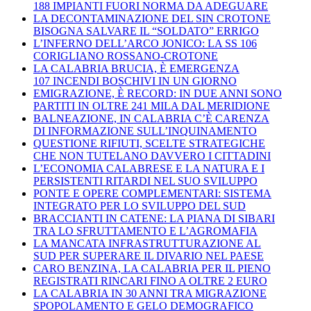
188 IMPIANTI FUORI NORMA DA ADEGUARE
LA DECONTAMINAZIONE DEL SIN CROTONE
BISOGNA SALVARE IL “SOLDATO” ERRIGO
L’INFERNO DELL’ARCO JONICO: LA SS 106
CORIGLIANO ROSSANO-CROTONE
LA CALABRIA BRUCIA, È EMERGENZA
107 INCENDI BOSCHIVI IN UN GIORNO
EMIGRAZIONE, È RECORD: IN DUE ANNI SONO
PARTITI IN OLTRE 241 MILA DAL MERIDIONE
BALNEAZIONE, IN CALABRIA C’È CARENZA
DI INFORMAZIONE SULL’INQUINAMENTO
QUESTIONE RIFIUTI, SCELTE STRATEGICHE
CHE NON TUTELANO DAVVERO I CITTADINI
L’ECONOMIA CALABRESE E LA NATURA E I
PERSISTENTI RITARDI NEL SUO SVILUPPO
PONTE E OPERE COMPLEMENTARI: SISTEMA
INTEGRATO PER LO SVILUPPO DEL SUD
BRACCIANTI IN CATENE: LA PIANA DI SIBARI
TRA LO SFRUTTAMENTO E L’AGROMAFIA
LA MANCATA INFRASTRUTTURAZIONE AL
SUD PER SUPERARE IL DIVARIO NEL PAESE
CARO BENZINA, LA CALABRIA PER IL PIENO
REGISTRATI RINCARI FINO A OLTRE 2 EURO
LA CALABRIA IN 30 ANNI TRA MIGRAZIONE
SPOPOLAMENTO E GELO DEMOGRAFICO