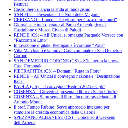
Festival
Castrolibero rilancia la sfida al randagismo
SAN FILI – Presentate “Le Notti delle Magare”
CERISANO – Lunedì “Tre giorni per Gaza: oltre i muri”
Giornalisti e tour operator al Parco Archeologico di
Castiglione e Museo Civico di Paludi
RENDE (CS) – All’Unical si omaggia Pasquale Versace con
“Raccontare Lino”
Innovazione digitale, Pietrapaola è comune “Polis”
Villa Marchianò è la nuova Casa comunale di San Demetrio
Corone
SAN DEMETRIO CORONE (CS) – S’inaugura la nuova
Casa Comunale
PIETRAFITTA (CS) – Domani “Ruga in Fiore”
RENDE – All’Unical il convegno nazionale “Destinazione
Italia”
PAOLA (CS) – Il convegno “Redditi 2025 e Cpb”
COSENZA – Giovedì si presenta il libro di Santo Gioffrè
COSENZA – Si presenta il libro “Incontri ravvicinati” di
Antonio Monda
Il prof. Franco Rubino: Serve approccio integrato per
stimolare la crescita economica della Calabria
SPEZZANO ALBANESE (CS) – Concluso il weekend
dell’Arberia