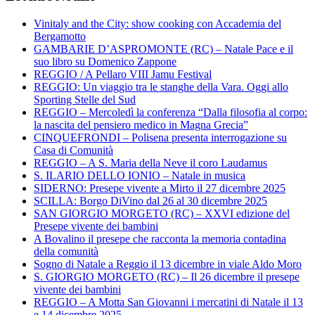
Vinitaly and the City: show cooking con Accademia del
Bergamotto
GAMBARIE D’ASPROMONTE (RC) – Natale Pace e il
suo libro su Domenico Zappone
REGGIO / A Pellaro VIII Jamu Festival
REGGIO: Un viaggio tra le stanghe della Vara. Oggi allo
Sporting Stelle del Sud
REGGIO – Mercoledì la conferenza “Dalla filosofia al corpo:
la nascita del pensiero medico in Magna Grecia”
CINQUEFRONDI – Polisena presenta interrogazione su
Casa di Comunità
REGGIO – A S. Maria della Neve il coro Laudamus
S. ILARIO DELLO IONIO – Natale in musica
SIDERNO: Presepe vivente a Mirto il 27 dicembre 2025
SCILLA: Borgo DiVino dal 26 al 30 dicembre 2025
SAN GIORGIO MORGETO (RC) – XXVI edizione del
Presepe vivente dei bambini
A Bovalino il presepe che racconta la memoria contadina
della comunità
Sogno di Natale a Reggio il 13 dicembre in viale Aldo Moro
S. GIORGIO MORGETO (RC) – Il 26 dicembre il presepe
vivente dei bambini
REGGIO – A Motta San Giovanni i mercatini di Natale il 13
e 14 dicembre 2025