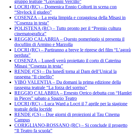
gruppo teatrale “Giovanni Vercillo”
LOCRI (RC) – Domenica Ennio Coltorti in scena con
“Shylock il giudeo”
COSENZA – La regia limpida e coraggiosa della Misasi in
“Cosenza in testa”
POLISTENA (RC) – Tutto pronto per il “Premio cultura
cinematografica”
REGGIO CALABRIA – Questo pomeriggio si presenta il
docufilm di Armino e Marzolla
LOCRI (RC) – Partiranno a breve le riprese del film “L’agorà
perduta”
COSENZA – Lunedì verrà proiettato il corto di Caterina
Minasi “Cosenza in testa”
RENDE (CS) – Da lunedì torna al Dam dell’Unical la
rassegna “Il cinefilo”
VIBO VALENTIA – Da domani la prima edizione della
rassegna teatrale “La forza del sorriso”
REGGIO CALABRIA – Ernesto Orrico debutta con “Hamlet
in Pieces” sabato a Spazio Teatro
LOCRI (RC) – Luca Ward a Locri il 7 aprile per la stagione
teatrale della locride
RENDE (CS) – Due giorni di proiezioni al Tau Cinema
Campus
CORIGLIANO-ROSSANO (RC) – Si conclude il progetto
“Il Teatro fa scuola”