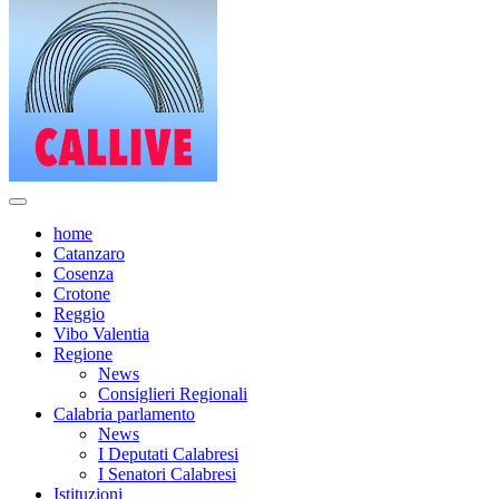
home
Catanzaro
Cosenza
Crotone
Reggio
Vibo Valentia
Regione
News
Consiglieri Regionali
Calabria parlamento
News
I Deputati Calabresi
I Senatori Calabresi
Istituzioni