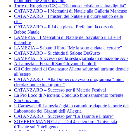
monumentale San Giovanni
Torre di Ruggiero (CZ) – “Riconosci cristiano la tua dignità”
CATANZARO – I Mercatini di Natale alla Galleria Mancuso
CATANZARO – I misteri del Natale e il cuore antico della
città
CATANZARO – Il 14 da piazza Prefettura la corsa dei
Babbo Natale
LAMEZIA – I Mercatini di Natale del Savutano il 13 e 14
dicembre
LAMEZIA – Sabato il libro “Me la sono andata a cercare”
CATANZARO – Si chiude il Salone DeGusto
LAMEZIA – Successo per la sesta giornata di donazione Avis
A Lamezia la Festa di San Giovanni Paolo II
Gli Odontoiatri di Catanzaro: Allerta salute sul turismo dentale
all’estero
CATANZARO – Alla Dulbecco avviato programma “mini-
circolazione extracorporea”
CATANZARO – Successo per il Materia Festival
La Pro Loco di Nicotera: Concluso biorisanamento torrente
San Giovanni
Il Carnevale di Lamezia è già in cammino: riaperte le porte del
Laboratorio dei Giganti dell’Allegria
CATANZARO – Successo per “La Taranta e il mare”
SOVERIA MANNELLI – Dal 4 settembre l’Università
d’Estate sull’Intelligence