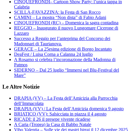
CINQUEFRONDI– Cartoon Show Party: l’unica tappa in
Calabria
SCILLA-FAVAZZINA: la Festa di San Rocco
CAMINI – La mostra “Non dista” di Fabio Adani
CINQUEFRONDI (RC) – Domenica la sagra contadina
REGGIO – Inaugurato il nuovo Lungomare Cicerone di
Lazzaro
Successo a Reggio per l’anteprima del Concorso dei
Madonnari di Taurianova.
GERACE – La 25esima edizione di Borgo Incantato
DeaFest / Luisa Corna a Calanna 24 luglio
A Rosarno si celebra l’incoronazione della Madonna di
Patmos
SIDERNO – Dal 25 luglio “Immersi nel Blu-Festival del
Mare”
Le Altre Notizie
DRAPIA (VV) – La Festa dell’Amicizia alla Parrocchia
dell’Immacolata
DRAPIA (VV) / La Festa dell’Amicizia domenica 9 agosto
BRIATICO (VV): Salsicciata in piazza il 4 agosto
RICADI: il 26 il presepe vivente ricadese
A Caria (Tropea) la Casa di Babbo Natale
Vibo Valentia – Sulle vie dei mastri birrai il 12 dicembre 2025