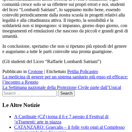
comunità cresce solo se sa riflettere sui propri errori e noi, studenti
del liceo
“
Lombardi Satriani”, lo sappiamo molto bene, essendo
coinvolti periodicamente dalla nostra scuola in progetti relativi alla
legalità e alla cittadinanza attiva. Il rispetto, la sensibilità e la
solidarietà non si impongono: si imparano, giorno dopo giorno, con
insegnamenti ed emulazioni che nascono da piccoli e grandi gesti di
umanità.
In conclusione, speriamo che non si ripetano più episodi del genere
e auguriamo a tutte le parti coinvolte una pronta guarigione.
(Gli studenti del Liceo
“
Raffaele Lombardi Satriani”)
Pubblicato in
Crotone
|
Etichettato
Petilia Policastro
Navigazione
La medicina di genere per un sistema sanitario più equo ed efficace:
l’incontro a Reggio
articoli
La Settimana nazionale della Protezione Civile parte dall’Unical
Le Altre Notizie
A Cardinale (CZ) torna il 6 e 7 agosto il Festival di
‘nTramenti: arte in piazza
CATANZARO: Graecalis – il folle volo oggi al Complesso