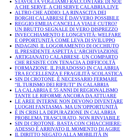
STAVOLTA VOGLIAMO RACCONTARE DI NOI:
A CHE SERVE, A CHI SERVE CALABRIA.LIVE
ALTRO CHE ADDIO: LA RINASCITA DEI
BORGHI CALABRESI È DAVVERO POSSIBILE
REGGIO EMILIA CANCELLA VIALE CUTRO?
UN BRUTTO SEGNALE DI VERO DISPREZZO
INVECCHIAMENTO E LONGEVITÀ: WELFARE
E OPPORTUNITÀ COME LEVA DI SVILUPPO
INDAGINI, IL LOGORAMENTO DI OCCHIUTO
IL PRESIDENTE ASPETTA L’ARCHIVIAZIONE
ARTIGIANATO CALABRESE, UN COMPARTO
CHE RESISTE CON TENACIA A DIFFICOLTÀ
FORMAZIONE, IL PARADOSSO IN CALABRIA
TRA ECCELLENZA E FRAGILITÀ SCOLASTICA
SIN DI CROTONE, È NECESSARIO FERMARE
“IL TURISMO DEI RIFIUTI” IN CALABRIA
LA CALABRIA E 55 ANNI DI REGIONALISMO
TANTE LE RIFORME ANCORA DA ATTUARE
LE AREE INTERNE NON DEVONO DIVENTARE
LUOGHI FANTASMA, MA UN’OPPORTUNITÀ
È IN CRISI LA DEPURAZIONE IN CALABRIA
PROBLEMA TRASCURATO, NON RINVIABILE
SIN DI CROTONE, BASTA CON CHIACCHIERE:
ADESSO È ARRIVATO IL MOMENTO DI AGIRE
IL DIRITTO NEGATO ALLA MOBILITÀ IN