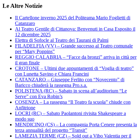
Le Altre Notizie
Il Cartellone inverno 2025 del Politeama Mario Foglietti di
Catanzaro
Al Teatro Gentile di Cittanova: Benvenuti in Casa Esposito il
12 dicembre 2025
Elettra di Sofocle al Teatro dei Taurani di Palmi
FILADELFIA (VV) – Grande successo al Teatro comunale
per “Mary Poppins”
REGGIO CALABRIA – “Facce da bronzi” arriva in città per
il gran finale
CROTONE – Ultimi due appuntamenti di “Voglia di teatro”
con Lunetta Savino e Chiara Francini
CATANZARO – Giuseppe Ferlito con “Novecento” di
Baricco chiuderà la rassegna Pro.s.a.
POLISTENA (RC) – Sabato in scena all’auditorium “Le
Serve” con Eva Robin’s
COSENZA – La rassegna “Il Teatro fa scuola” chiude con
Anfitrione
LOCRI (RC) – Sabato Paolantoni rivisita Shakespeare a
modo suo
MENDICINO (CS) – La compagnia Porta Cenere presenta la
terza annualità del progetto “Transit”
LAMEZIA TERME (CZ) – Sold out a Vibo Valentia per il