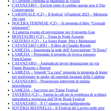
A Conflenti celebrata la Madonna di Visora
CATANZARO – EstArte entro il confine questa sera il Trio
Conservatorio
CARDINALE (CZ) – Il festival ‘nTramenti 2025 – Memoria
che cura
NOCERA TERINESE (CZ) – Si presenta il libro “Giornali
prigionieri”
A Lamezia evento di prevenzione per il progetto Gap
MONTAURO (CZ) – Torna la Notte Azzurra
GIZZERIA (CZ) – La Sagra Patati, Pipi e Mulingiani
CATANZARO LIDO – Il libro di Claudio Borghi
LAMEZIA – Inaugurata la sede dell’Associazione “Il Dono”
LAMEZIA – Presentato il progetto di ricerca europeo
Fastch2ange
CATANZARO – Aggiudicati lavori depurazione tra via
Fiume Busento e Barone
LAMEZIA – Venerdì “La cura” presenta la proposta di legge
per trasformare in spoke gli ospedali montani della Calabria
CATANZARO – Proseguono interventi di pulizia
straordinaria
LAMEZIA – Successo per Trame Festival
TAVERNA (CZ) – Aperta la call per la residenza di scrittura
naturalistica promossa dall’Hyle Book Festival
CATANZARO – Il 17 giugno torna daMargherita
SOVERIA MANNELLI – Il Festival del Lavoro nelle aree