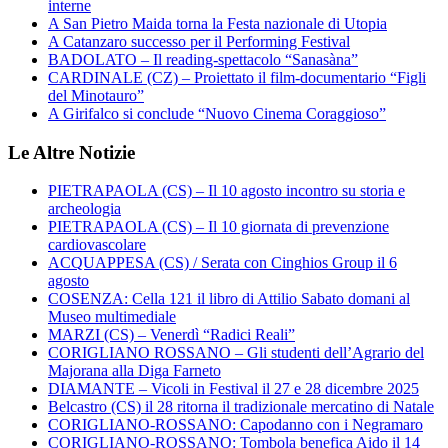
interne
A San Pietro Maida torna la Festa nazionale di Utopia
A Catanzaro successo per il Performing Festival
BADOLATO – Il reading-spettacolo “Sanasàna”
CARDINALE (CZ) – Proiettato il film-documentario “Figli
del Minotauro”
A Girifalco si conclude “Nuovo Cinema Coraggioso”
Le Altre Notizie
PIETRAPAOLA (CS) – Il 10 agosto incontro su storia e
archeologia
PIETRAPAOLA (CS) – Il 10 giornata di prevenzione
cardiovascolare
ACQUAPPESA (CS) / Serata con Cinghios Group il 6
agosto
COSENZA: Cella 121 il libro di Attilio Sabato domani al
Museo multimediale
MARZI (CS) – Venerdì “Radici Reali”
CORIGLIANO ROSSANO – Gli studenti dell’Agrario del
Majorana alla Diga Farneto
DIAMANTE – Vicoli in Festival il 27 e 28 dicembre 2025
Belcastro (CS) il 28 ritorna il tradizionale mercatino di Natale
CORIGLIANO-ROSSANO: Capodanno con i Negramaro
CORIGLIANO-ROSSANO: Tombola benefica Aido il 14