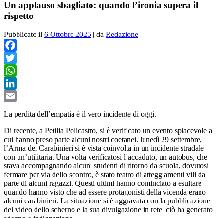
Un applauso sbagliato: quando l’ironia supera il
rispetto
Pubblicato il
6 Ottobre 2025
|
da
Redazione
Facebook
Twitter
WhatsApp
LinkedIn
Email
La perdita dell
’
empatia è il vero incidente di oggi.
Di recente, a Petilia Policastro, si è verificato un evento spiacevole a
cui hanno preso parte alcuni nostri coetanei. lunedì 29 settembre,
l
’
Arma dei Carabinieri si è vista coinvolta in un incidente stradale
con un
’
utilitaria. Una volta verificatosi l
’
accaduto, un autobus, che
stava accompagnando alcuni studenti di ritorno da scuola, dovutosi
fermare per via dello scontro, è stato teatro di atteggiamenti vili da
parte di alcuni ragazzi. Questi ultimi hanno cominciato a esultare
quando hanno visto che ad essere protagonisti della vicenda erano
alcuni carabinieri. La situazione si è aggravata con la pubblicazione
del video dello scherno e la sua divulgazione in rete: ciò ha generato