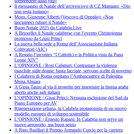
sorprendere dalla vita»
Il messaggio di Natale dell’arcivescovo di CZ Maniago: «Dio
non resta lontano»
Mons. Giuseppe Alberti (Vescovo di Oppido): «Non
lasciamoci rubare il Natale»
Buon Natale 2025 da Calabria.Live
A Bruxelles il Natale calabrese con l’evento Christojenna
promosso da Giusi Princi
La nuova bella sede a Roma dell’Associazione Italiana
Coltivatori (AIC)
A Reggio l’incontro “I Cattolici e la Politica vista da Papa
Leone XIV”
L’OPINIONE / Rosi Caligiuri: Contrastare la violenza
maschile sulle donne: basta facciate, servono scelte di governo
I Calabresi di Roma ospitano l’Ambasciatrice di Palestina
Mona Abuara
A Gioia Tauro al via il progetto per insegnare la lingua araba
aperto anche agli italiani
L’OPINIONE / Giusi Princi: Nessuna esclusione del Sud da
Piano Europeo per AV
Rigenerazione urbana, la Calabria protagonista di un nuovo
modello europeo di sviluppo sostenibile
L’OPINIONE / Ernesto Rapani: In Calabria non serve un
nuovo aeroporto, ma buon senso
A Rino Barillari il Premio Armando Curcio per la carriera