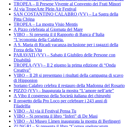
TROPEA – Il Presepe Vivente al Convento dei Frati Minori
Al via TropeArte Plein Air Festival
SAN COSTANTINO CALABRO (VV) – La Sagra della
Pitta Chjina
TROPEA – La mostra Visio Mentis
A Pizzo celebrata al Giornata del Mare
VIBO – Si presenta il il Rapporto di Banca d’Italia
“L’economia della Calabria.
A S. Maria di Ricadi vacanza-inclusione per i ragazzi della
Forza della Vita
PARAVATI (VV) – Sabato il Giubileo delle Persone con
Disabilità
TROPEA (VV) – Il 2 giugno la prima edizione di “Onda
Creativa”
VIBO – Il 28 si presentano i risultati della campagna di scavo
di Hipponion
Soriano Calabro celebra il restauro della Madonna del Rosario
PIZZO (VV) – Inaugurata la mostra “L’amore nell’arte”
A Vibo il congresso della Società italiana dei chirurghi
Il progetto della Pro Loco per celebrare i 243 anni di
Filadelfia
VIBO – Al via il Festival Pensa Tu
VIBO – Si presenta il libro “Inferi” di De Masi
VIBO – Al Museo Lìmen inaugurata la mostra di Berlingeri
ZUNGRI – Si presenta il libro “Corpus speluncarum