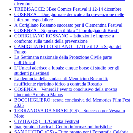
dicembre
TREBISACCE: 3Bee Comics Festival il 12-14 dicembre
COSENZA – Due giornate dedicate alla prevenzione delle
infezioni ospedaliere
A Corigliano Rossano successo per il Clementina Festival
COSENZA – Si presenta il libro “L’orologiaio di Brest”
CORIGLIANO ROSSANO – Istituzioni e imprese a
confronto sulla tutela della prevenzione
CAMIGLIATELLO SILANO – L’11 e il 12 la Sagra del
Fungo
La Settimana nazionale della Protezione Civile parte
dall’Unical
L’Unical aderisce a Iupals: cinque borse di studio per gli
studenti palestinesi
La denuncia della sindaca di Mendicino Bucarelli:
nsufficiente ripristino idrico a contrada Rosario
COSENZA – Venerdì l’evento conclusivo della mostra
itinerante Archivio Mabos
BOCCHIGLIERO: serata conclusiva del Memories Film Fest
2025
TERRANOVA DA SIBARI (CS) – Successo per Vespa in
Moto
CIVITA (CS) – L’Onirika Festival
Inaugurato a Lorica il Centro informazioni turistiche
SAN LUCIDO (CS) – Tutto pronto per i Fotografia Calabria