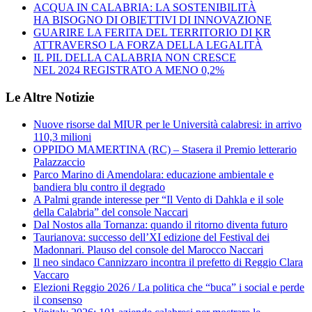
ACQUA IN CALABRIA: LA SOSTENIBILITÀ
HA BISOGNO DI OBIETTIVI DI INNOVAZIONE
GUARIRE LA FERITA DEL TERRITORIO DI KR
ATTRAVERSO LA FORZA DELLA LEGALITÀ
IL PIL DELLA CALABRIA NON CRESCE
NEL 2024 REGISTRATO A MENO 0,2%
Le Altre Notizie
Nuove risorse dal MIUR per le Università calabresi: in arrivo
110,3 milioni
OPPIDO MAMERTINA (RC) – Stasera il Premio letterario
Palazzaccio
Parco Marino di Amendolara: educazione ambientale e
bandiera blu contro il degrado
A Palmi grande interesse per “Il Vento di Dahkla e il sole
della Calabria” del console Naccari
Dal Nostos alla Tornanza: quando il ritorno diventa futuro
Taurianova: successo dell’XI edizione del Festival dei
Madonnari. Plauso del console del Marocco Naccari
Il neo sindaco Cannizzaro incontra il prefetto di Reggio Clara
Vaccaro
Elezioni Reggio 2026 / La politica che “buca” i social e perde
il consenso