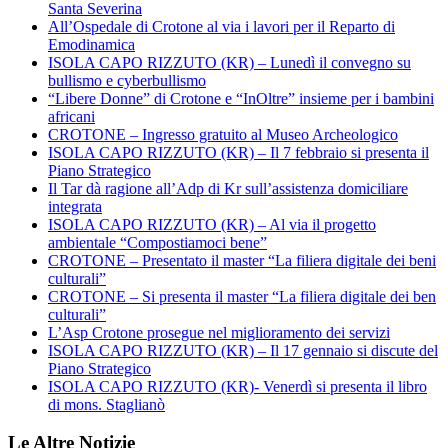
Santa Severina
All’Ospedale di Crotone al via i lavori per il Reparto di
Emodinamica
ISOLA CAPO RIZZUTO (KR) – Lunedì il convegno su
bullismo e cyberbullismo
“Libere Donne” di Crotone e “InOltre” insieme per i bambini
africani
CROTONE – Ingresso gratuito al Museo Archeologico
ISOLA CAPO RIZZUTO (KR) – Il 7 febbraio si presenta il
Piano Strategico
Il Tar dà ragione all’Adp di Kr sull’assistenza domiciliare
integrata
ISOLA CAPO RIZZUTO (KR) – Al via il progetto
ambientale “Compostiamoci bene”
CROTONE – Presentato il master “La filiera digitale dei beni
culturali”
CROTONE – Si presenta il master “La filiera digitale dei ben
culturali”
L’Asp Crotone prosegue nel miglioramento dei servizi
ISOLA CAPO RIZZUTO (KR) – Il 17 gennaio si discute del
Piano Strategico
ISOLA CAPO RIZZUTO (KR)- Venerdì si presenta il libro
di mons. Staglianò
Le Altre Notizie