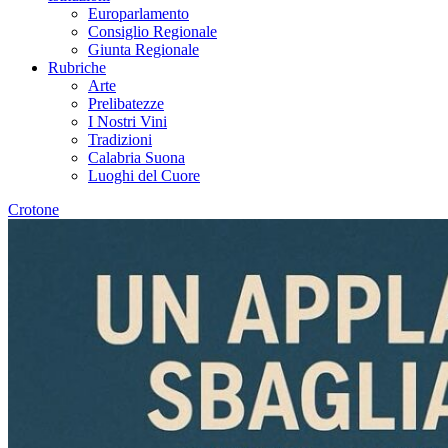
Europarlamento
Consiglio Regionale
Giunta Regionale
Rubriche
Arte
Prelibatezze
I Nostri Vini
Tradizioni
Calabria Suona
Luoghi del Cuore
Crotone