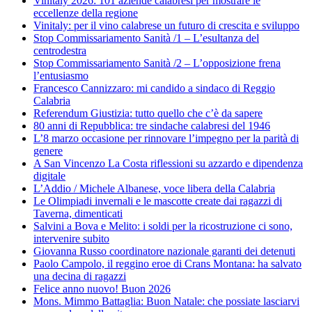
Vinitaly 2026: 101 aziende calabresi per mostrare le
eccellenze della regione
Vinitaly: per il vino calabrese un futuro di crescita e sviluppo
Stop Commissariamento Sanità /1 – L’esultanza del
centrodestra
Stop Commissariamento Sanità /2 – L’opposizione frena
l’entusiasmo
Francesco Cannizzaro: mi candido a sindaco di Reggio
Calabria
Referendum Giustizia: tutto quello che c’è da sapere
80 anni di Repubblica: tre sindache calabresi del 1946
L’8 marzo occasione per rinnovare l’impegno per la parità di
genere
A San Vincenzo La Costa riflessioni su azzardo e dipendenza
digitale
L’Addio / Michele Albanese, voce libera della Calabria
Le Olimpiadi invernali e le mascotte create dai ragazzi di
Taverna, dimenticati
Salvini a Bova e Melito: i soldi per la ricostruzione ci sono,
intervenire subito
Giovanna Russo coordinatore nazionale garanti dei detenuti
Paolo Campolo, il reggino eroe di Crans Montana: ha salvato
una decina di ragazzi
Felice anno nuovo! Buon 2026
Mons. Mimmo Battaglia: Buon Natale: che possiate lasciarvi