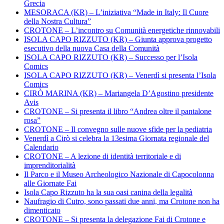
Grecia
MESORACA (KR) – L’iniziativa “Made in Italy: Il Cuore
della Nostra Cultura”
CROTONE – L’incontro su Comunità energetiche rinnovabili
ISOLA CAPO RIZZUTO (KR) – Giunta approva progetto
esecutivo della nuova Casa della Comunità
ISOLA CAPO RIZZUTO (KR) – Successo per l’Isola
Comics
ISOLA CAPO RIZZUTO (KR) – Venerdì si presenta l’Isola
Comics
CIRÒ MARINA (KR) – Mariangela D’Agostino presidente
Avis
CROTONE – Si presenta il libro “Andrea oltre il pantalone
rosa”
CROTONE – Il convegno sulle nuove sfide per la pediatria
Venerdì a Cirò si celebra la 13esima Giornata regionale del
Calendario
CROTONE – A lezione di identità territoriale e di
imprenditorialità
Il Parco e il Museo Archeologico Nazionale di Capocolonna
alle Giornate Fai
Isola Capo Rizzuto ha la sua oasi canina della legalità
Naufragio di Cutro, sono passati due anni, ma Crotone non ha
dimenticato
CROTONE – Si presenta la delegazione Fai di Crotone e