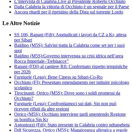
L’intervista di Calabria.Live al Presidente Roberto Occhiuto
Dalla Calabria la vittoria di Occhiuto è un segnale per il Paese
Ancora ritardi per il ripristino della Diga sul torrente Lordo
Le Altre Notizie
SS 106, Rapani (Fdi): Aggiudicati i lavori da CZ a Kr, attesa
per Sibari
Baldino (M5S): Salvini tratta la Calabria come set per i suoi
spot
Baldino (M5S):Governo intervenga su crisi idrica nell’area
Rocca Imperiale–Trebisacce”
Rapani (FDI) al cantiere Rfi: Confermato rispetto tempistiche
per 2026
Furgiuele (Lega): Bene Cipess su Sibari-Co-Ro
Occhiuto (FI): Presentato emendamento per istituire psicologo
scolastico
Tirocinanti, Orrico (M5S): Dove sono i soldi promessi da
Occhiuto?
Furgiuele (Lega): Confrontiamoci sui dati, Sin non può
ricevere rifiuti da altre regioni
Orrico (M5S): Occhiuto interviene tardi smentendo Regione
su bonifica Sin Kr
Antoniozzi (Fdi): Stato presente in Calabria contro ndrangheta
Ddl Sicurezza, Orrico (M5S): Maggioranza allergica a regole