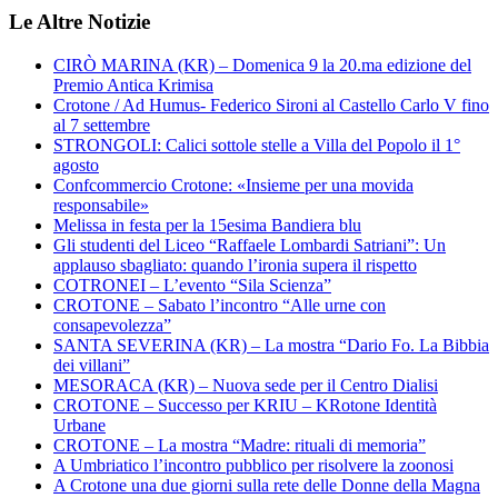
Le Altre Notizie
CIRÒ MARINA (KR) – Domenica 9 la 20.ma edizione del
Premio Antica Krimisa
Crotone / Ad Humus- Federico Sironi al Castello Carlo V fino
al 7 settembre
STRONGOLI: Calici sottole stelle a Villa del Popolo il 1°
agosto
Confcommercio Crotone: «Insieme per una movida
responsabile»
Melissa in festa per la 15esima Bandiera blu
Gli studenti del Liceo “Raffaele Lombardi Satriani”: Un
applauso sbagliato: quando l’ironia supera il rispetto
COTRONEI – L’evento “Sila Scienza”
CROTONE – Sabato l’incontro “Alle urne con
consapevolezza”
SANTA SEVERINA (KR) – La mostra “Dario Fo. La Bibbia
dei villani”
MESORACA (KR) – Nuova sede per il Centro Dialisi
CROTONE – Successo per KRIU – KRotone Identità
Urbane
CROTONE – La mostra “Madre: rituali di memoria”
A Umbriatico l’incontro pubblico per risolvere la zoonosi
A Crotone una due giorni sulla rete delle Donne della Magna