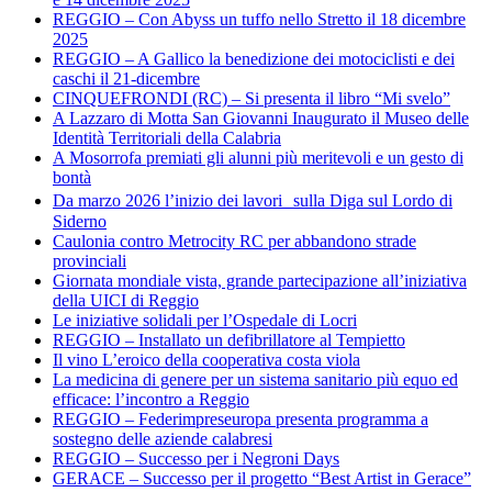
REGGIO – Con Abyss un tuffo nello Stretto il 18 dicembre
2025
REGGIO – A Gallico la benedizione dei motociclisti e dei
caschi il 21-dicembre
CINQUEFRONDI (RC) – Si presenta il libro “Mi svelo”
A Lazzaro di Motta San Giovanni Inaugurato il Museo delle
Identità Territoriali della Calabria
A Mosorrofa premiati gli alunni più meritevoli e un gesto di
bontà
Da marzo 2026 l’inizio dei lavori sulla Diga sul Lordo di
Siderno
Caulonia contro Metrocity RC per abbandono strade
provinciali
Giornata mondiale vista, grande partecipazione all’iniziativa
della UICI di Reggio
Le iniziative solidali per l’Ospedale di Locri
REGGIO – Installato un defibrillatore al Tempietto
Il vino L’eroico della cooperativa costa viola
La medicina di genere per un sistema sanitario più equo ed
efficace: l’incontro a Reggio
REGGIO – Federimpreseuropa presenta programma a
sostegno delle aziende calabresi
REGGIO – Successo per i Negroni Days
GERACE – Successo per il progetto “Best Artist in Gerace”