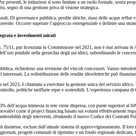
Pur presenti, le istituzioni si sono limitate a un ruolo formale, senza pr
crisi, segno di una gestione priva di visione strategica.
turali. Di governance pubblica, perdite idriche, riuso delle acque reflue 
erente. Occorre superare l’approccio emergenziale e definire una strateg
tegrata e investimenti mirati
n. 75/11
, pur licenziata in Commissione nel 2021,
non è mai arrivata in 
ell’uso potabile nella gerarchia degli usi idrici
, subordinando le concess
ubblica
, richiedono una
revisione dei vincoli concessori
. Vanno introdot
i interessati. La
redistribuzione delle rendite idroelettriche
può finanziar
a nel 2023, è chiamata a esercitare la
gestione unica del servizio idrico
.
ontrollo
,
politiche tariffarie eque e sostenibili
. L’esperienza campana di
50% dell’acqua immessa in rete viene dispersa, con punte superiori al 60
novativi
come il
project financing
basato sui volumi
effettivamente risp
antierabilità degli interventi
, sfruttando il nuovo Codice dei Contratti Pu
ti dismesse
, escluse dall’attuale sistema di approvvigionamento. Il lor
giornati
,
progetti comunali di ripristino
e un
fondo regionale dedicato
,