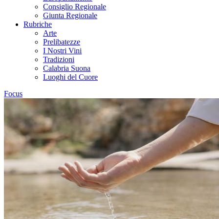
Consiglio Regionale
Giunta Regionale
Rubriche
Arte
Prelibatezze
I Nostri Vini
Tradizioni
Calabria Suona
Luoghi del Cuore
Focus