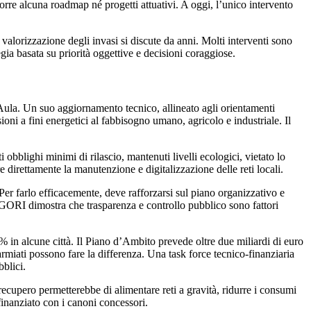
oporre alcuna roadmap né progetti attuativi. A oggi, l’unico intervento
e valorizzazione degli invasi si discute da anni. Molti interventi sono
ia basata su priorità oggettive e decisioni coraggiose.
Aula
. Un suo
aggiornamento tecnico
, allineato agli
orientamenti
ioni a fini energetici al fabbisogno
umano, agricolo e industriale
. Il
ti
obblighi minimi di rilascio
, mantenuti
livelli ecologici
, vietato lo
e direttamente la
manutenzione e digitalizzazione delle reti locali
.
 Per farlo efficacemente, deve rafforzarsi sul piano
organizzativo e
GORI
dimostra che
trasparenza e controllo pubblico
sono fattori
% in alcune città. Il
Piano d’Ambito
prevede
oltre due miliardi di euro
armiati
possono fare la differenza.
Una task force tecnico-finanziaria
bblici.
o recupero permetterebbe di
alimentare reti a gravità
,
ridurre i consumi
 finanziato con i
canoni concessori
.