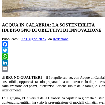
ACQUA IN CALABRIA: LA SOSTENIBILITÀ
HA BISOGNO DI OBIETTIVI DI INNOVAZIONE
Pubblicato il
22 Giugno 2025
|
da
Redazione
Facebook
Twitter
WhatsApp
LinkedIn
Email
di
BRUNO GUALTIERI
– Il 19 aprile scorso, con Acque di Calabr
sostenibile, oppure si sta solo preparando a un nuovo ciclo di promesse
salinizzazione dei pozzi, interruzioni idriche subite dalle famiglie. Co
ulteriormente.
L’11 giugno, l’Università della Calabria ha ospitato la giornata di stud
contenuti scientifici, ha visto la presentazione di modelli climatici ava