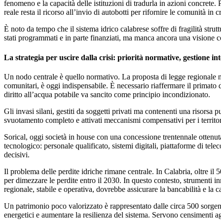
fenomeno e la capacità delle istituzioni di tradurla in azioni concrete. 
reale resta il ricorso all’invio di autobotti per rifornire le comunità in 
È noto da tempo che il sistema idrico calabrese soffre di fragilità strut
stati programmati e in parte finanziati, ma manca ancora una visione co
La strategia per uscire dalla crisi: priorità normative, gestione in
Un nodo centrale è
quello normativo
. La
proposta di legge regionale 
comunitari
, è oggi indispensabile. È necessario
riaffermare il primato d
diritto all’acqua potabile
va sancito come
principio incondizionato
.
Gli invasi silani
, gestiti da soggetti privati ma contenenti una
risorsa p
svuotamento completo
e attivati meccanismi compensativi per i territor
Sorical
, oggi società
in house
con una
concessione trentennale
ottenut
tecnologico
:
personale qualificato
,
sistemi digitali
,
piattaforme di telec
decisivi.
Il problema delle
perdite idriche
rimane centrale. In Calabria, oltre il 
per
dimezzare le perdite entro il 2030
. In questo contesto,
strumenti in
regionale
, stabile e operativa, dovrebbe
assicurare la bancabilità e la c
Un patrimonio poco valorizzato è rappresentato dalle circa
500 sorgen
energetici
e
aumentare la resilienza del sistema
. Servono
censimenti ag