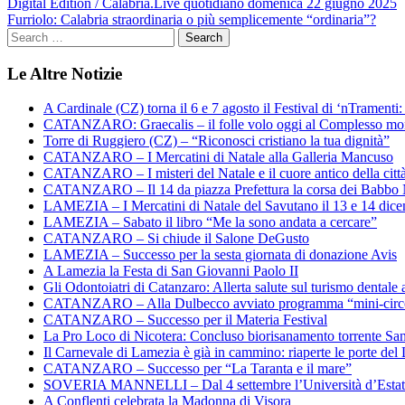
Navigazione
Digital Edition / Calabria.Live quotidiano domenica 22 giugno 2025
Furriolo: Calabria straordinaria o più semplicemente “ordinaria”?
articoli
Le Altre Notizie
A Cardinale (CZ) torna il 6 e 7 agosto il Festival di ‘nTramenti: 
CATANZARO: Graecalis – il folle volo oggi al Complesso m
Torre di Ruggiero (CZ) – “Riconosci cristiano la tua dignità”
CATANZARO – I Mercatini di Natale alla Galleria Mancuso
CATANZARO – I misteri del Natale e il cuore antico della citt
CATANZARO – Il 14 da piazza Prefettura la corsa dei Babbo 
LAMEZIA – I Mercatini di Natale del Savutano il 13 e 14 dic
LAMEZIA – Sabato il libro “Me la sono andata a cercare”
CATANZARO – Si chiude il Salone DeGusto
LAMEZIA – Successo per la sesta giornata di donazione Avis
A Lamezia la Festa di San Giovanni Paolo II
Gli Odontoiatri di Catanzaro: Allerta salute sul turismo dentale a
CATANZARO – Alla Dulbecco avviato programma “mini-circol
CATANZARO – Successo per il Materia Festival
La Pro Loco di Nicotera: Concluso biorisanamento torrente Sa
Il Carnevale di Lamezia è già in cammino: riaperte le porte del 
CATANZARO – Successo per “La Taranta e il mare”
SOVERIA MANNELLI – Dal 4 settembre l’Università d’Estate 
A Conflenti celebrata la Madonna di Visora