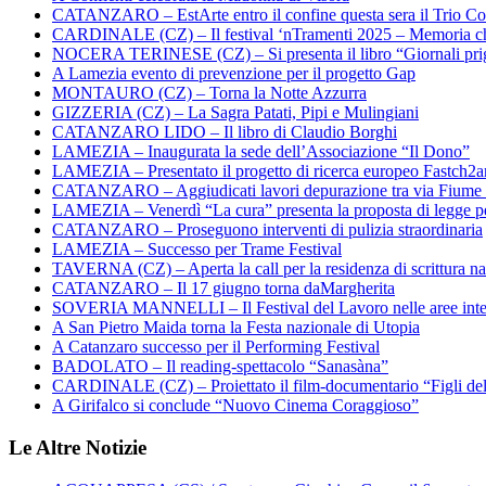
CATANZARO – EstArte entro il confine questa sera il Trio Co
CARDINALE (CZ) – Il festival ‘nTramenti 2025 – Memoria c
NOCERA TERINESE (CZ) – Si presenta il libro “Giornali prig
A Lamezia evento di prevenzione per il progetto Gap
MONTAURO (CZ) – Torna la Notte Azzurra
GIZZERIA (CZ) – La Sagra Patati, Pipi e Mulingiani
CATANZARO LIDO – Il libro di Claudio Borghi
LAMEZIA – Inaugurata la sede dell’Associazione “Il Dono”
LAMEZIA – Presentato il progetto di ricerca europeo Fastch2
CATANZARO – Aggiudicati lavori depurazione tra via Fiume
LAMEZIA – Venerdì “La cura” presenta la proposta di legge per
CATANZARO – Proseguono interventi di pulizia straordinaria
LAMEZIA – Successo per Trame Festival
TAVERNA (CZ) – Aperta la call per la residenza di scrittura na
CATANZARO – Il 17 giugno torna daMargherita
SOVERIA MANNELLI – Il Festival del Lavoro nelle aree inte
A San Pietro Maida torna la Festa nazionale di Utopia
A Catanzaro successo per il Performing Festival
BADOLATO – Il reading-spettacolo “Sanasàna”
CARDINALE (CZ) – Proiettato il film-documentario “Figli de
A Girifalco si conclude “Nuovo Cinema Coraggioso”
Le Altre Notizie