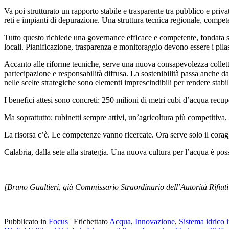
Va poi strutturato un
rapporto stabile e trasparente tra pubblico e priva
reti e impianti di depurazione
.
Una struttura tecnica regionale, compete
Tutto questo richiede una
governance efficace e competente
, fondata
locali
.
Pianificazione, trasparenza e monitoraggio
devono essere i pilas
Accanto alle riforme tecniche, serve una nuova consapevolezza collet
partecipazione e responsabilità diffusa. La sostenibilità passa anche d
nelle scelte strategiche sono elementi imprescindibili per rendere stab
I
benefici attesi
sono concreti:
250 milioni di metri cubi d’acqua recup
Ma soprattutto:
rubinetti sempre attivi
,
un’agricoltura più competitiva
,
La risorsa c’è. Le competenze vanno ricercate. Ora serve solo il corag
Calabria, dalla sete alla strategia. Una nuova cultura per l’acqua è pos
[Bruno Gualtieri, g
ià Commissario Straordinario dell’Autorità Rifiuti
Pubblicato in
Focus
|
Etichettato
Acqua
,
Innovazione
,
Sistema idrico 