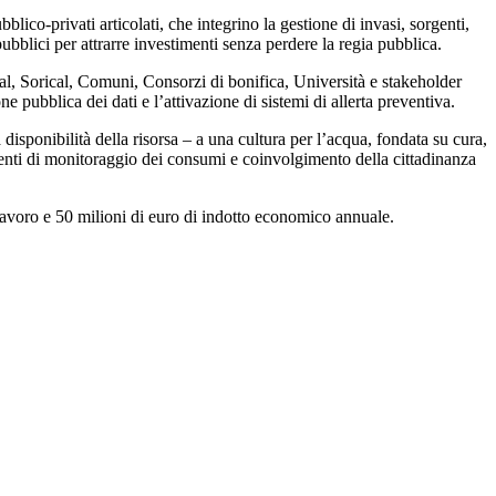
bblico-privati articolati
, che integrino la
gestione di invasi, sorgenti,
pubblici
per attrarre investimenti
senza perdere la regia pubblica
.
al, Sorical, Comuni, Consorzi di bonifica, Università e stakeholder
one pubblica dei dati
e l’attivazione di
sistemi di allerta preventiva
.
isponibilità della risorsa – a una cultura per l’acqua, fondata su cura,
umenti di monitoraggio dei consumi e coinvolgimento della cittadinanza
lavoro
e
50 milioni di euro di indotto economico annuale
.