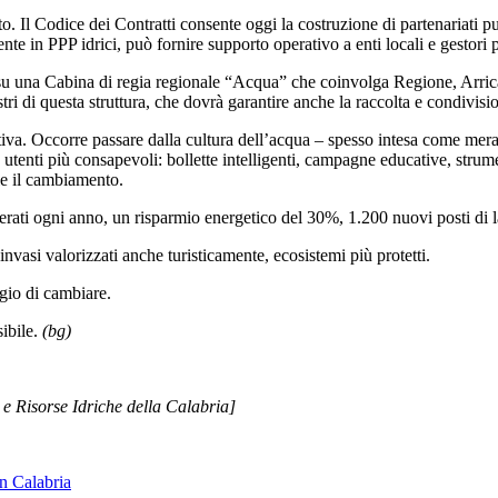
to
. Il
Codice dei Contratti
consente oggi la costruzione di
partenariati pu
nte in PPP idrici
, può fornire
supporto operativo a enti locali e gestori 
 su una
Cabina di regia regionale “Acqua”
che coinvolga
Regione, Arric
tri di questa struttura, che dovrà garantire anche la
raccolta e condivisi
tiva.
Occorre passare dalla cultura dell’acqua – spesso intesa come mera d
a utenti più consapevoli: bollette intelligenti, campagne educative, str
ile il cambiamento.
erati ogni anno
,
un risparmio energetico del 30%
,
1.200 nuovi posti di 
invasi valorizzati anche turisticamente
,
ecosistemi più protetti
.
gio di cambiare.
sibile.
(bg)
 e Risorse Idriche della Calabria]
in Calabria