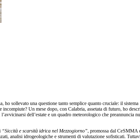
ia, ho sollevato una questione tanto semplice quanto cruciale: il siste
 incompiute? Un mese dopo, con Calabria, assetata di futuro, ho descritto
n l’avvicinarsi dell’estate e un quadro meteorologico che preannuncia nuov
i
“Siccità e scarsità idrica nel Mezzogiorno”
, promossa dal CeSMMA del
nzati, analisi idrogeologiche e strumenti di valutazione sofisticati. Tutt