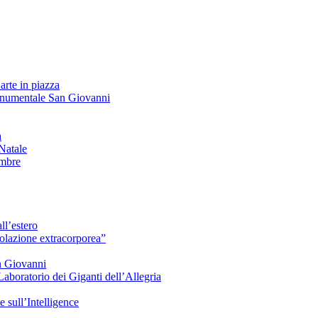
arte in piazza
onumentale San Giovanni
à
Natale
embre
ll’estero
azione extracorporea”
n Giovanni
Laboratorio dei Giganti dell’Allegria
sull’Intelligence