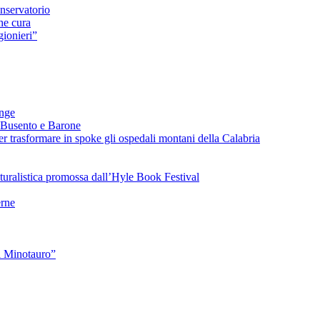
nservatorio
he cura
ionieri”
ange
 Busento e Barone
 trasformare in spoke gli ospedali montani della Calabria
turalistica promossa dall’Hyle Book Festival
rne
l Minotauro”