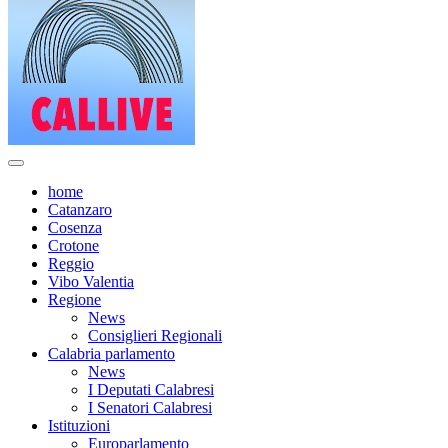
home
Catanzaro
Cosenza
Crotone
Reggio
Vibo Valentia
Regione
News
Consiglieri Regionali
Calabria parlamento
News
I Deputati Calabresi
I Senatori Calabresi
Istituzioni
Europarlamento