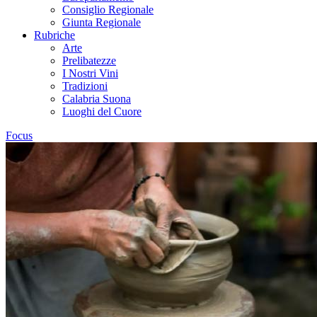
Consiglio Regionale
Giunta Regionale
Rubriche
Arte
Prelibatezze
I Nostri Vini
Tradizioni
Calabria Suona
Luoghi del Cuore
Focus