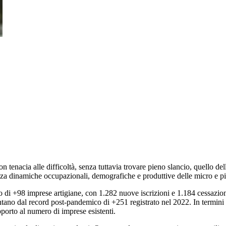
n tenacia alle difficoltà, senza tuttavia trovare pieno slancio, quello de
za dinamiche occupazionali, demografiche e produttive delle micro e pi
ivo di +98 imprese artigiane, con 1.282 nuove iscrizioni e 1.184 cessazi
ano dal record post-pandemico di +251 registrato nel 2022. In termini rela
apporto al numero di imprese esistenti.