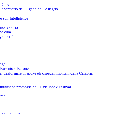
n Giovanni
Laboratorio dei Giganti dell’Allegria
sull’Intelligence
nservatorio
he cura
ionieri”
ange
 Busento e Barone
 trasformare in spoke gli ospedali montani della Calabria
turalistica promossa dall’Hyle Book Festival
rne