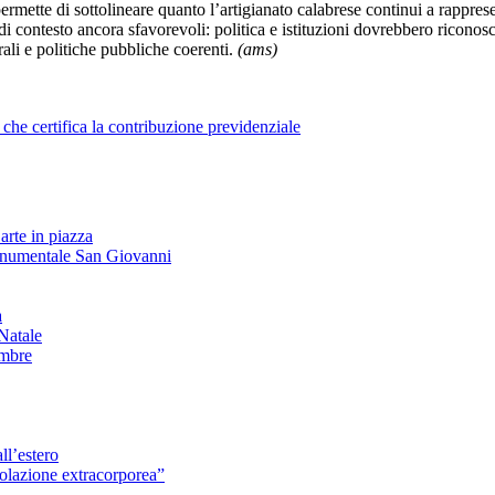
permette di sottolineare quanto l’artigianato calabrese continui a rappr
i contesto ancora sfavorevoli: politica e istituzioni dovrebbero riconosc
rali e politiche pubbliche coerenti.
(ams)
certifica la contribuzione previdenziale
arte in piazza
onumentale San Giovanni
à
Natale
embre
ll’estero
azione extracorporea”