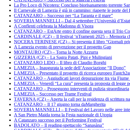
La Pro Loco di Nicotera: Concluso biorisanamento torrente Sa
Il Carnevale di Lamezia è già in cammino: riaperte le porte del 
CATANZARO – Successo per “La Taranta e il mare”
SOVERIA MANNELLI – Dal 4 settembre l’Università d’Estate 
A Conflenti celebrata la Madonna di Visora
CATANZARO – EstArte entro il confine questa sera il Trio Co
CARDINALE (CZ) – Il festival ‘nTramenti 2025 – Memoria c
NOCERA TERINESE (CZ) – Si presenta il libro “Giornali prig
A Lamezia evento di prevenzione per il progetto Gap
MONTAURO (CZ) – Torna la Notte Azzurra
GIZZERIA (CZ) – La Sagra Patati, Pipi e Mulingiani
CATANZARO LIDO – Il libro di Claudio Borghi
LAMEZIA – Inaugurata la sede dell’Associazione “Il Dono”
LAMEZIA – Presentato il progetto di ricerca europeo Fastch2
CATANZARO – Aggiudicati lavori depurazione tra via Fiume
LAMEZIA – Venerdì “La cura” presenta la proposta di legge per
CATANZARO – Proseguono interventi di pulizia straordinaria
LAMEZIA – Successo per Trame Festival
TAVERNA (CZ) – Aperta la call per la residenza di scrittura na
CATANZARO – Il 17 giugno torna daMargherita
SOVERIA MANNELLI – Il Festival del Lavoro nelle aree inte
A San Pietro Maida torna la Festa nazionale di Utopia
A Catanzaro successo per il Performing Festival
BADOLATO – Il reading-spettacolo “Sanasàna”