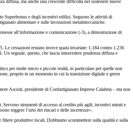
nza diffusa, ma anche una crescente difficoltà nel sostenere nuove
to Superbonus e degli incentivi edilizi. Seguono le attività di
artigianato alimentare e sulle lavorazioni metalmeccaniche.
e connesse all’informazione e comunicazione (-3), a dimostrazione di
5. Le cessazioni restano invece quasi invariate: 1.184 contro 1.236
à. Un segnale, questo, che lascia intravedere prudenza diffusa e
itico per molte micro e piccole realtà, in particolare per quelle non
azione, proprio in un momento in cui la transizione digitale e green
vatore Ascioti, presidente di Confartigianato Imprese Calabria – ma non
. Servono strumenti di accesso al credito più agili, incentivi mirati e
sono reggere l’urto dei rincari e delle incertezze».
e filiere produttive locali. Dobbiamo scommettere sulla qualità e sulla