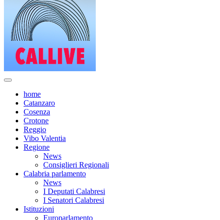
home
Catanzaro
Cosenza
Crotone
Reggio
Vibo Valentia
Regione
News
Consiglieri Regionali
Calabria parlamento
News
I Deputati Calabresi
I Senatori Calabresi
Istituzioni
Europarlamento