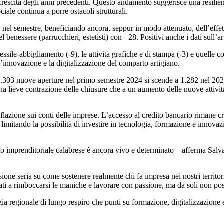
a crescita degli anni precedenti. Questo andamento suggerisce una resilie
ciale continua a porre ostacoli strutturali.
se nel semestre, beneficiando ancora, seppur in modo attenuato, dell’effet
el benessere (parrucchieri, estetisti) con +28. Positivi anche i dati sull’
 tessile-abbigliamento (-9), le attività grafiche e di stampa (-3) e quell
 l’innovazione e la digitalizzazione del comparto artigiano.
 1.303 nuove aperture nel primo semestre 2024 si scende a 1.282 nel 202
una lieve contrazione delle chiusure che a un aumento delle nuove attivit
inflazione sui conti delle imprese. L’accesso al credito bancario rimane cr
anno limitando la possibilità di investire in tecnologia, formazione e innov
ssuto imprenditoriale calabrese è ancora vivo e determinato – afferma Sal
ione seria su come sostenere realmente chi fa impresa nei nostri territori
uati a rimboccarsi le maniche e lavorare con passione, ma da soli non pos
gia regionale di lungo respiro che punti su formazione, digitalizzazione 