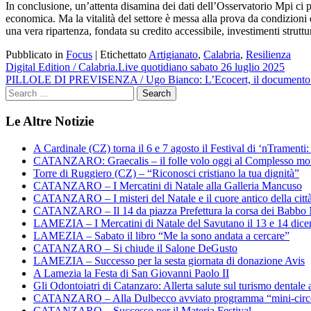
In conclusione, un’attenta disamina dei dati dell’Osservatorio Mpi ci 
economica. Ma la vitalità del settore è messa alla prova da condizioni d
una vera ripartenza, fondata su credito accessibile, investimenti struttu
Pubblicato in
Focus
|
Etichettato
Artigianato
,
Calabria
,
Resilienza
Navigazione
Digital Edition / Calabria.Live quotidiano sabato 26 luglio 2025
PILLOLE DI PREVISENZA / Ugo Bianco: L’Ecocert, il documento che 
articoli
Le Altre Notizie
A Cardinale (CZ) torna il 6 e 7 agosto il Festival di ‘nTramenti: 
CATANZARO: Graecalis – il folle volo oggi al Complesso m
Torre di Ruggiero (CZ) – “Riconosci cristiano la tua dignità”
CATANZARO – I Mercatini di Natale alla Galleria Mancuso
CATANZARO – I misteri del Natale e il cuore antico della citt
CATANZARO – Il 14 da piazza Prefettura la corsa dei Babbo 
LAMEZIA – I Mercatini di Natale del Savutano il 13 e 14 dic
LAMEZIA – Sabato il libro “Me la sono andata a cercare”
CATANZARO – Si chiude il Salone DeGusto
LAMEZIA – Successo per la sesta giornata di donazione Avis
A Lamezia la Festa di San Giovanni Paolo II
Gli Odontoiatri di Catanzaro: Allerta salute sul turismo dentale a
CATANZARO – Alla Dulbecco avviato programma “mini-circol
CATANZARO – Successo per il Materia Festival