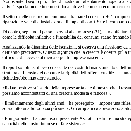
Nonostante il segno più, il trend mostra un rallentamento rispetto all
attività, specialmente in contesti locali dove il contesto economico e so
Il settore delle costruzioni continua a trainare la crescita: +155 impre
riparazione veicoli e installazione di impianti con +39, e il comparto d
Di contro, segnano il passo i servizi alle imprese (-31), la manifattura
come le difficoltà inflattive e l’instabilità dei consumi stiano frenando
Analizzando la dinamica delle iscrizioni, si osserva una flessione: da
dell’anno precedente. Questo significa che la crescita è dovuta più a 
difficoltà di accesso al mercato per le imprese nascenti.
Il report sottolinea il peso crescente dei costi di finanziamento e dell’
strutturate. Il costo del denaro e la rigidità dell’offerta creditizia st
richiederebbe maggiore slancio.
«Il dato positivo sul saldo delle imprese artigiane dimostra che il te
possiamo accontentarci di una crescita modesta e faticosa».
«Il rallentamento degli ultimi anni – ha proseguito – impone una rifless
soprattutto una burocrazia più snella. Gli artigiani calabresi sono abit
«È importante – ha concluso il presidente Ascioti – definire una strate
capacità delle nostre imprese di fare sistema».