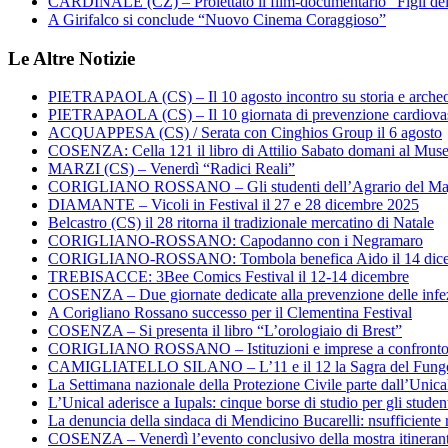
CARDINALE (CZ) – Proiettato il film-documentario “Figli de
A Girifalco si conclude “Nuovo Cinema Coraggioso”
Le Altre Notizie
PIETRAPAOLA (CS) – Il 10 agosto incontro su storia e arche
PIETRAPAOLA (CS) – Il 10 giornata di prevenzione cardiova
ACQUAPPESA (CS) / Serata con Cinghios Group il 6 agosto
COSENZA: Cella 121 il libro di Attilio Sabato domani al Mus
MARZI (CS) – Venerdì “Radici Reali”
CORIGLIANO ROSSANO – Gli studenti dell’Agrario del Majo
DIAMANTE – Vicoli in Festival il 27 e 28 dicembre 2025
Belcastro (CS) il 28 ritorna il tradizionale mercatino di Natale
CORIGLIANO-ROSSANO: Capodanno con i Negramaro
CORIGLIANO-ROSSANO: Tombola benefica Aido il 14 dic
TREBISACCE: 3Bee Comics Festival il 12-14 dicembre
COSENZA – Due giornate dedicate alla prevenzione delle infez
A Corigliano Rossano successo per il Clementina Festival
COSENZA – Si presenta il libro “L’orologiaio di Brest”
CORIGLIANO ROSSANO – Istituzioni e imprese a confronto su
CAMIGLIATELLO SILANO – L’11 e il 12 la Sagra del Fung
La Settimana nazionale della Protezione Civile parte dall’Unica
L’Unical aderisce a Iupals: cinque borse di studio per gli student
La denuncia della sindaca di Mendicino Bucarelli: nsufficiente r
COSENZA – Venerdì l’evento conclusivo della mostra itineran