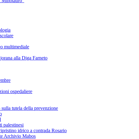
l Minotauro”
ologia
scolare
eo multimediale
rana alla Diga Farneto
embre
ioni ospedaliere
lla tutela della prevenzione
o
l
i palestinesi
ipristino idrico a contrada Rosario
te Archivio Mabos