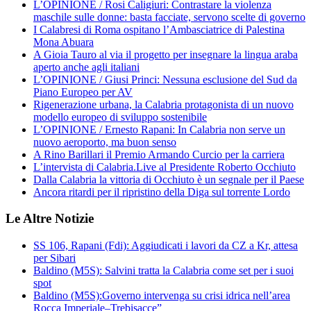
L’OPINIONE / Rosi Caligiuri: Contrastare la violenza
maschile sulle donne: basta facciate, servono scelte di governo
I Calabresi di Roma ospitano l’Ambasciatrice di Palestina
Mona Abuara
A Gioia Tauro al via il progetto per insegnare la lingua araba
aperto anche agli italiani
L’OPINIONE / Giusi Princi: Nessuna esclusione del Sud da
Piano Europeo per AV
Rigenerazione urbana, la Calabria protagonista di un nuovo
modello europeo di sviluppo sostenibile
L’OPINIONE / Ernesto Rapani: In Calabria non serve un
nuovo aeroporto, ma buon senso
A Rino Barillari il Premio Armando Curcio per la carriera
L’intervista di Calabria.Live al Presidente Roberto Occhiuto
Dalla Calabria la vittoria di Occhiuto è un segnale per il Paese
Ancora ritardi per il ripristino della Diga sul torrente Lordo
Le Altre Notizie
SS 106, Rapani (Fdi): Aggiudicati i lavori da CZ a Kr, attesa
per Sibari
Baldino (M5S): Salvini tratta la Calabria come set per i suoi
spot
Baldino (M5S):Governo intervenga su crisi idrica nell’area
Rocca Imperiale–Trebisacce”