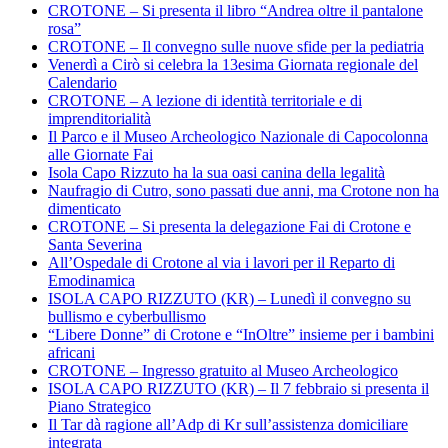
CROTONE – Si presenta il libro “Andrea oltre il pantalone
rosa”
CROTONE – Il convegno sulle nuove sfide per la pediatria
Venerdì a Cirò si celebra la 13esima Giornata regionale del
Calendario
CROTONE – A lezione di identità territoriale e di
imprenditorialità
Il Parco e il Museo Archeologico Nazionale di Capocolonna
alle Giornate Fai
Isola Capo Rizzuto ha la sua oasi canina della legalità
Naufragio di Cutro, sono passati due anni, ma Crotone non ha
dimenticato
CROTONE – Si presenta la delegazione Fai di Crotone e
Santa Severina
All’Ospedale di Crotone al via i lavori per il Reparto di
Emodinamica
ISOLA CAPO RIZZUTO (KR) – Lunedì il convegno su
bullismo e cyberbullismo
“Libere Donne” di Crotone e “InOltre” insieme per i bambini
africani
CROTONE – Ingresso gratuito al Museo Archeologico
ISOLA CAPO RIZZUTO (KR) – Il 7 febbraio si presenta il
Piano Strategico
Il Tar dà ragione all’Adp di Kr sull’assistenza domiciliare
integrata