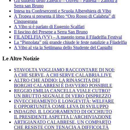
Gli studenti dello Zaleuco – Oliveti – Panetta – Zanotti a
Serra san Bruno
Intesa tra Confesercenti e Scuola Alberghiera di Vibo
A Tropea si presenta il libro “Oro Rosso di Calabria” di
Cinquegrana
A Vibo si è parlato di Eugenio Scalfari
Il fascino del Presepe a Serra San Bruno
FILADELFIA (VV) – A maggio torna il Filadelfia Festival
La “Pignolata” più grande chiude le feste natalizie a Filadelfia
A Vibo al via la Settimana dello Studente del Capialbi
Le Altre Notizie
STAVOLTA VOGLIAMO RACCONTARE DI NOI:
A CHE SERVE, A CHI SERVE CALABRIA.LIVE
ALTRO CHE ADDIO: LA RINASCITA DEI
BORGHI CALABRESI È DAVVERO POSSIBILE
REGGIO EMILIA CANCELLA VIALE CUTRO?
UN BRUTTO SEGNALE DI VERO DISPREZZO
INVECCHIAMENTO E LONGEVITÀ: WELFARE
E OPPORTUNITÀ COME LEVA DI SVILUPPO
INDAGINI, IL LOGORAMENTO DI OCCHIUTO
IL PRESIDENTE ASPETTA L’ARCHIVIAZIONE
ARTIGIANATO CALABRESE, UN COMPARTO
CHE RESISTE CON TENACIA A DIFFICOLTÀ