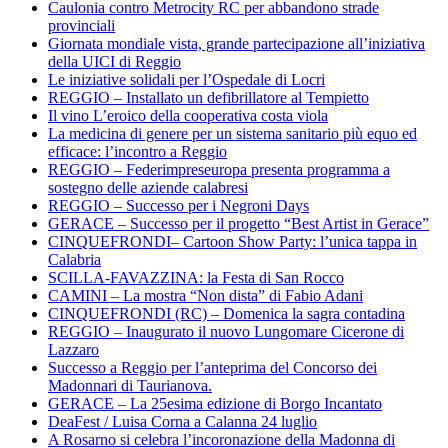
Caulonia contro Metrocity RC per abbandono strade
provinciali
Giornata mondiale vista, grande partecipazione all’iniziativa
della UICI di Reggio
Le iniziative solidali per l’Ospedale di Locri
REGGIO – Installato un defibrillatore al Tempietto
Il vino L’eroico della cooperativa costa viola
La medicina di genere per un sistema sanitario più equo ed
efficace: l’incontro a Reggio
REGGIO – Federimpreseuropa presenta programma a
sostegno delle aziende calabresi
REGGIO – Successo per i Negroni Days
GERACE – Successo per il progetto “Best Artist in Gerace”
CINQUEFRONDI– Cartoon Show Party: l’unica tappa in
Calabria
SCILLA-FAVAZZINA: la Festa di San Rocco
CAMINI – La mostra “Non dista” di Fabio Adani
CINQUEFRONDI (RC) – Domenica la sagra contadina
REGGIO – Inaugurato il nuovo Lungomare Cicerone di
Lazzaro
Successo a Reggio per l’anteprima del Concorso dei
Madonnari di Taurianova.
GERACE – La 25esima edizione di Borgo Incantato
DeaFest / Luisa Corna a Calanna 24 luglio
A Rosarno si celebra l’incoronazione della Madonna di