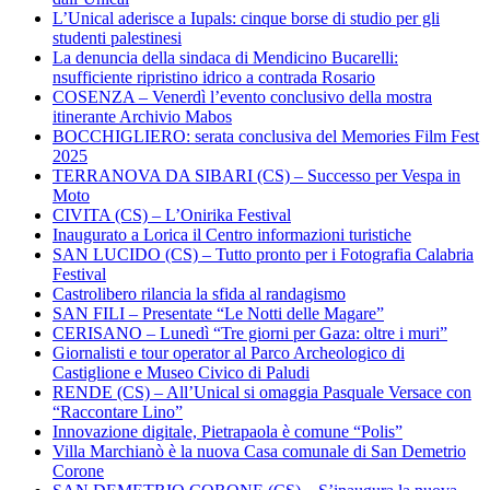
L’Unical aderisce a Iupals: cinque borse di studio per gli
studenti palestinesi
La denuncia della sindaca di Mendicino Bucarelli:
nsufficiente ripristino idrico a contrada Rosario
COSENZA – Venerdì l’evento conclusivo della mostra
itinerante Archivio Mabos
BOCCHIGLIERO: serata conclusiva del Memories Film Fest
2025
TERRANOVA DA SIBARI (CS) – Successo per Vespa in
Moto
CIVITA (CS) – L’Onirika Festival
Inaugurato a Lorica il Centro informazioni turistiche
SAN LUCIDO (CS) – Tutto pronto per i Fotografia Calabria
Festival
Castrolibero rilancia la sfida al randagismo
SAN FILI – Presentate “Le Notti delle Magare”
CERISANO – Lunedì “Tre giorni per Gaza: oltre i muri”
Giornalisti e tour operator al Parco Archeologico di
Castiglione e Museo Civico di Paludi
RENDE (CS) – All’Unical si omaggia Pasquale Versace con
“Raccontare Lino”
Innovazione digitale, Pietrapaola è comune “Polis”
Villa Marchianò è la nuova Casa comunale di San Demetrio
Corone