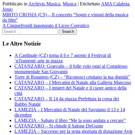
Pubblicato in
Archivio Musica
,
Musica
|
Etichettato
AMA Calabria
,
Jonio
Navigazione
MIRTO CROSIA (CS) – Il concerto “Sogni e visioni della musica
da film”
articoli
A Cinquefrondi inaugurato il Liceo Coreutico
Le Altre Notizie
A Cardinale (CZ) torna il 6 e 7 agosto il Festival di
‘nTramenti: arte in piazza
CATANZARO: Graecalis – il folle volo oggi al Complesso
monumentale San Giovanni
Torre di Ruggiero (CZ) – “Riconosci cristiano la tua dignità”
CATANZARO – I Mercatini di Natale alla Galleria Mancuso
CATANZARO – I misteri del Natale e il cuore antico della
città
CATANZARO – Il 14 da piazza Prefettura la corsa dei
Babbo Natale
LAMEZIA – I Mercatini di Natale del Savutano il 13 e 14
dicembre
LAMEZIA – Sabato il libro “Me la sono andata a cercare”
CATANZARO – Si chiude il Salone DeGusto
LAMEZIA – Successo per la sesta giornata di donazione Avis