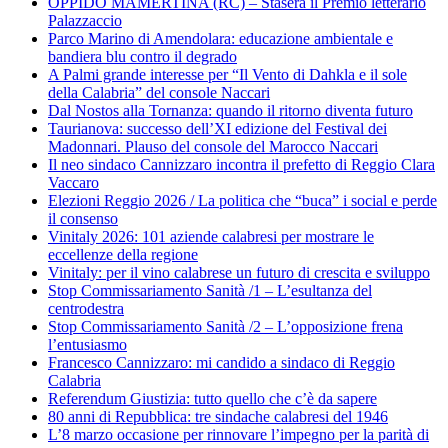
OPPIDO MAMERTINA (RC) – Stasera il Premio letterario
Palazzaccio
Parco Marino di Amendolara: educazione ambientale e
bandiera blu contro il degrado
A Palmi grande interesse per “Il Vento di Dahkla e il sole
della Calabria” del console Naccari
Dal Nostos alla Tornanza: quando il ritorno diventa futuro
Taurianova: successo dell’XI edizione del Festival dei
Madonnari. Plauso del console del Marocco Naccari
Il neo sindaco Cannizzaro incontra il prefetto di Reggio Clara
Vaccaro
Elezioni Reggio 2026 / La politica che “buca” i social e perde
il consenso
Vinitaly 2026: 101 aziende calabresi per mostrare le
eccellenze della regione
Vinitaly: per il vino calabrese un futuro di crescita e sviluppo
Stop Commissariamento Sanità /1 – L’esultanza del
centrodestra
Stop Commissariamento Sanità /2 – L’opposizione frena
l’entusiasmo
Francesco Cannizzaro: mi candido a sindaco di Reggio
Calabria
Referendum Giustizia: tutto quello che c’è da sapere
80 anni di Repubblica: tre sindache calabresi del 1946
L’8 marzo occasione per rinnovare l’impegno per la parità di