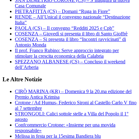
SAN DEMETRIO CORONE (CS) – S’inaugura la nuova
Casa Comunale
PIETRAFITTA (CS) – Domani “Ruga in Fiore”
RENDE – All’Unical il convegno nazionale “Destinazione
Italia”
PAOLA (CS) – Il convegno “Redditi 2025 e Cpb”
COSENZA – Giovedì si presenta il libro di Santo Gioffrè
COSENZA – Si presenta il libro “Incontri ravvicinati” di
Antonio Monda
Il prof. Franco Rubino: Serve approccio integrato per
stimolare la crescita economica della Calabria
SPEZZANO ALBANESE (CS) – Concluso il weekend
dell’Arberia
Le Altre Notizie
CIRÒ MARINA (KR) – Domenica 9 la 20.ma edizione del
Premio Antica Krimisa
Crotone / Ad Humus- Federico Sironi al Castello Carlo V fino
al 7 settembre
STRONGOLI: Calici sottole stelle a Villa del Popolo il 1°
agosto
Confcommercio Crotone: «Insieme per una movida
responsabile»
Melissa in festa per la 15esima Bandiera blu