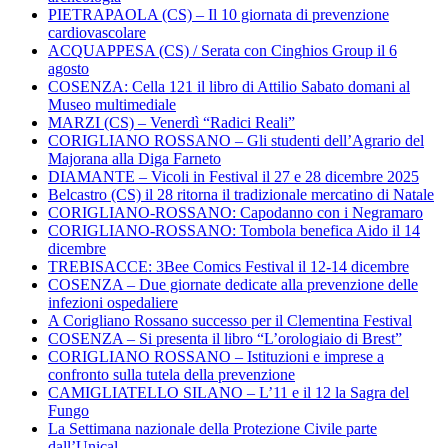
PIETRAPAOLA (CS) – Il 10 giornata di prevenzione
cardiovascolare
ACQUAPPESA (CS) / Serata con Cinghios Group il 6
agosto
COSENZA: Cella 121 il libro di Attilio Sabato domani al
Museo multimediale
MARZI (CS) – Venerdì “Radici Reali”
CORIGLIANO ROSSANO – Gli studenti dell’Agrario del
Majorana alla Diga Farneto
DIAMANTE – Vicoli in Festival il 27 e 28 dicembre 2025
Belcastro (CS) il 28 ritorna il tradizionale mercatino di Natale
CORIGLIANO-ROSSANO: Capodanno con i Negramaro
CORIGLIANO-ROSSANO: Tombola benefica Aido il 14
dicembre
TREBISACCE: 3Bee Comics Festival il 12-14 dicembre
COSENZA – Due giornate dedicate alla prevenzione delle
infezioni ospedaliere
A Corigliano Rossano successo per il Clementina Festival
COSENZA – Si presenta il libro “L’orologiaio di Brest”
CORIGLIANO ROSSANO – Istituzioni e imprese a
confronto sulla tutela della prevenzione
CAMIGLIATELLO SILANO – L’11 e il 12 la Sagra del
Fungo
La Settimana nazionale della Protezione Civile parte
dall’Unical