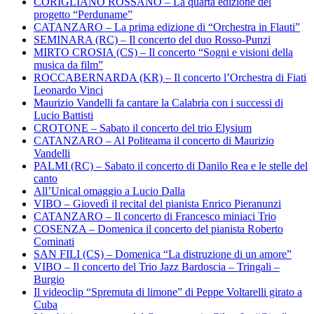
CORIGLIANO ROSSANO – La quarta edizione del
progetto “Perduname”
CATANZARO – La prima edizione di “Orchestra in Flauti”
SEMINARA (RC) – Il concerto del duo Rosso-Punzi
MIRTO CROSIA (CS) – Il concerto “Sogni e visioni della
musica da film”
ROCCABERNARDA (KR) – Il concerto l’Orchestra di Fiati
Leonardo Vinci
Maurizio Vandelli fa cantare la Calabria con i successi di
Lucio Battisti
CROTONE – Sabato il concerto del trio Elysium
CATANZARO – Al Politeama il concerto di Maurizio
Vandelli
PALMI (RC) – Sabato il concerto di Danilo Rea e le stelle del
canto
All’Unical omaggio a Lucio Dalla
VIBO – Giovedì il recital del pianista Enrico Pieranunzi
CATANZARO – Il concerto di Francesco miniaci Trio
COSENZA – Domenica il concerto del pianista Roberto
Cominati
SAN FILI (CS) – Domenica “La distruzione di un amore”
VIBO – Il concerto del Trio Jazz Bardoscia – Tringali –
Burgio
Il videoclip “Spremuta di limone” di Peppe Voltarelli girato a
Cuba