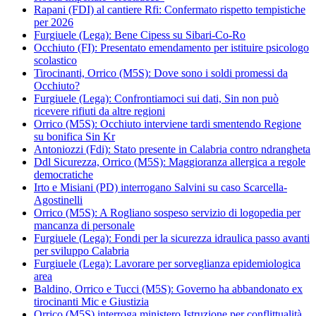
Rapani (FDI) al cantiere Rfi: Confermato rispetto tempistiche
per 2026
Furgiuele (Lega): Bene Cipess su Sibari-Co-Ro
Occhiuto (FI): Presentato emendamento per istituire psicologo
scolastico
Tirocinanti, Orrico (M5S): Dove sono i soldi promessi da
Occhiuto?
Furgiuele (Lega): Confrontiamoci sui dati, Sin non può
ricevere rifiuti da altre regioni
Orrico (M5S): Occhiuto interviene tardi smentendo Regione
su bonifica Sin Kr
Antoniozzi (Fdi): Stato presente in Calabria contro ndrangheta
Ddl Sicurezza, Orrico (M5S): Maggioranza allergica a regole
democratiche
Irto e Misiani (PD) interrogano Salvini su caso Scarcella-
Agostinelli
Orrico (M5S): A Rogliano sospeso servizio di logopedia per
mancanza di personale
Furgiuele (Lega): Fondi per la sicurezza idraulica passo avanti
per sviluppo Calabria
Furgiuele (Lega): Lavorare per sorveglianza epidemiologica
area
Baldino, Orrico e Tucci (M5S): Governo ha abbandonato ex
tirocinanti Mic e Giustizia
Orrico (M5S) interroga ministero Istruzione per conflittualità