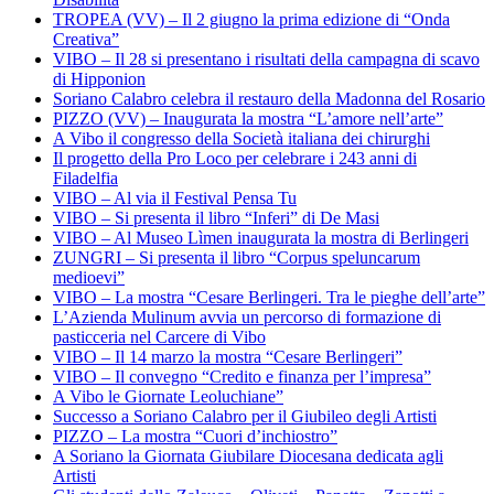
TROPEA (VV) – Il 2 giugno la prima edizione di “Onda
Creativa”
VIBO – Il 28 si presentano i risultati della campagna di scavo
di Hipponion
Soriano Calabro celebra il restauro della Madonna del Rosario
PIZZO (VV) – Inaugurata la mostra “L’amore nell’arte”
A Vibo il congresso della Società italiana dei chirurghi
Il progetto della Pro Loco per celebrare i 243 anni di
Filadelfia
VIBO – Al via il Festival Pensa Tu
VIBO – Si presenta il libro “Inferi” di De Masi
VIBO – Al Museo Lìmen inaugurata la mostra di Berlingeri
ZUNGRI – Si presenta il libro “Corpus speluncarum
medioevi”
VIBO – La mostra “Cesare Berlingeri. Tra le pieghe dell’arte”
L’Azienda Mulinum avvia un percorso di formazione di
pasticceria nel Carcere di Vibo
VIBO – Il 14 marzo la mostra “Cesare Berlingeri”
VIBO – Il convegno “Credito e finanza per l’impresa”
A Vibo le Giornate Leoluchiane”
Successo a Soriano Calabro per il Giubileo degli Artisti
PIZZO – La mostra “Cuori d’inchiostro”
A Soriano la Giornata Giubilare Diocesana dedicata agli
Artisti