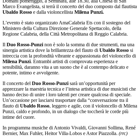
Domani pomeriggio, a Seminara, alle 18.30, alla
Chiesa di San
Marco Evangelista, si terrà il concerto del
duo composto dal flautista
Ubaldo Rosso
e dalla violoncellista
Milena Punzi.
L’evento è stato organizzato
AmaCalabria Ets con il sostegno del
Ministero della Cultura Direzione Generale Spettacolo, della
Regione Calabria, della Città Metropolitana di Reggio Calabria.
Il
Duo Rosso-Punzi
non è solo la somma di due strumenti, ma una
sinergia artistica dove la brillantezza del flauto di
Ubaldo Rosso
si
intreccia con la profondità vibrante e appassionata del violoncello di
Milena Punzi
. Entrambi artisti di comprovata esperienza e
sensibilità, daranno vita a un suono che è al contempo delicato e
potente, intimo e avvolgente.
Il concerto del
Duo Rosso-Punzi
sarà un’opportunità per
apprezzare la maestria tecnica e l’intesa artistica di due musicisti che
hanno deciso di unire i loro talenti per creare qualcosa di speciale.
Un’occasione per lasciarsi trasportare dalla “conversazione tra il
flauto di
Ubaldo Rosso
, leggero e agile, con il violoncello di Milena
Punzi, caldo e profondo, in un dialogo che toccherà le corde più
intime del cuore.
In programma musiche di Antonio Vivaldi, Giovanni Sollima, René
Bernier, Max Fuhler, Heitor Villa-Lobos e
Astor Piazzolla.
(rrc)