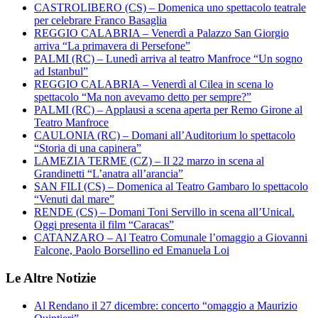
CASTROLIBERO (CS) – Domenica uno spettacolo teatrale
per celebrare Franco Basaglia
REGGIO CALABRIA – Venerdì a Palazzo San Giorgio
arriva “La primavera di Persefone”
PALMI (RC) – Lunedì arriva al teatro Manfroce “Un sogno
ad Istanbul”
REGGIO CALABRIA – Venerdì al Cilea in scena lo
spettacolo “Ma non avevamo detto per sempre?”
PALMI (RC) – Applausi a scena aperta per Remo Girone al
Teatro Manfroce
CAULONIA (RC) – Domani all’Auditorium lo spettacolo
“Storia di una capinera”
LAMEZIA TERME (CZ) – Il 22 marzo in scena al
Grandinetti “L’anatra all’arancia”
SAN FILI (CS) – Domenica al Teatro Gambaro lo spettacolo
“Venuti dal mare”
RENDE (CS) – Domani Toni Servillo in scena all’Unical.
Oggi presenta il film “Caracas”
CATANZARO – Al Teatro Comunale l’omaggio a Giovanni
Falcone, Paolo Borsellino ed Emanuela Loi
Le Altre Notizie
Al Rendano il 27 dicembre: concerto “omaggio a Maurizio