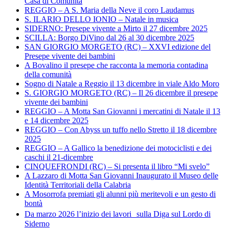
Casa di Comunità
REGGIO – A S. Maria della Neve il coro Laudamus
S. ILARIO DELLO IONIO – Natale in musica
SIDERNO: Presepe vivente a Mirto il 27 dicembre 2025
SCILLA: Borgo DiVino dal 26 al 30 dicembre 2025
SAN GIORGIO MORGETO (RC) – XXVI edizione del
Presepe vivente dei bambini
A Bovalino il presepe che racconta la memoria contadina
della comunità
Sogno di Natale a Reggio il 13 dicembre in viale Aldo Moro
S. GIORGIO MORGETO (RC) – Il 26 dicembre il presepe
vivente dei bambini
REGGIO – A Motta San Giovanni i mercatini di Natale il 13
e 14 dicembre 2025
REGGIO – Con Abyss un tuffo nello Stretto il 18 dicembre
2025
REGGIO – A Gallico la benedizione dei motociclisti e dei
caschi il 21-dicembre
CINQUEFRONDI (RC) – Si presenta il libro “Mi svelo”
A Lazzaro di Motta San Giovanni Inaugurato il Museo delle
Identità Territoriali della Calabria
A Mosorrofa premiati gli alunni più meritevoli e un gesto di
bontà
Da marzo 2026 l’inizio dei lavori sulla Diga sul Lordo di
Siderno