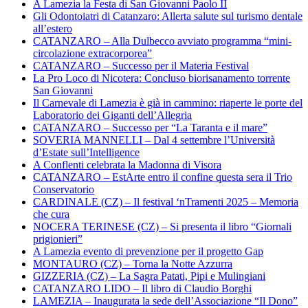
A Lamezia la Festa di San Giovanni Paolo II
Gli Odontoiatri di Catanzaro: Allerta salute sul turismo dentale
all’estero
CATANZARO – Alla Dulbecco avviato programma “mini-
circolazione extracorporea”
CATANZARO – Successo per il Materia Festival
La Pro Loco di Nicotera: Concluso biorisanamento torrente
San Giovanni
Il Carnevale di Lamezia è già in cammino: riaperte le porte del
Laboratorio dei Giganti dell’Allegria
CATANZARO – Successo per “La Taranta e il mare”
SOVERIA MANNELLI – Dal 4 settembre l’Università
d’Estate sull’Intelligence
A Conflenti celebrata la Madonna di Visora
CATANZARO – EstArte entro il confine questa sera il Trio
Conservatorio
CARDINALE (CZ) – Il festival ‘nTramenti 2025 – Memoria
che cura
NOCERA TERINESE (CZ) – Si presenta il libro “Giornali
prigionieri”
A Lamezia evento di prevenzione per il progetto Gap
MONTAURO (CZ) – Torna la Notte Azzurra
GIZZERIA (CZ) – La Sagra Patati, Pipi e Mulingiani
CATANZARO LIDO – Il libro di Claudio Borghi
LAMEZIA – Inaugurata la sede dell’Associazione “Il Dono”