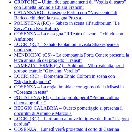
CROTONE – Ultimi due appuntamenti di “Voglia di teatro”
con Lunetta Savino e Chiara Francini
CATANZARO – Giuseppe Ferlito con “Novecento” di
Baricco chiuderà la rassegna Pro.s.a.
POLISTENA (RC) – Sabato in scena all’auditorium “Le
Serve” con Eva Robin’s
COSENZA – La rassegna “Il Teatro fa scuola” chiude con
Anfitrione
LOCRI (RC) – Sabato Paolantoni rivisita Shakespeare a
modo suo
MENDICINO (CS) – La compagnia Porta Cenere presenta la
terza annualità del progetto “Transit”
LAMEZIA TERME (CZ) – Sold out a Vibo Valentia per il
gruppo teatrale “Giovanni Vercillo”
LOCRI (RC) – Domenica Ennio Coltorti in scena con
“Shylock il giudeo”
COSENZA – La regia limpida e coraggiosa della Misasi in
“Cosenza in testa”
POLISTENA (RC) – Tutto pronto per il “Premio cultura
cinematografica”
REGGIO CALABRIA – Questo pomeriggio si presenta il
docufilm di Armino e Marzolla
LOCRI (RC) – Partiranno a breve le riprese del film “L’agorà
perduta”
COSENZA – Lunedì verrà proiettato il corto di Caterina