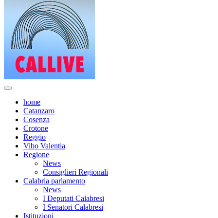
home
Catanzaro
Cosenza
Crotone
Reggio
Vibo Valentia
Regione
News
Consiglieri Regionali
Calabria parlamento
News
I Deputati Calabresi
I Senatori Calabresi
Istituzioni