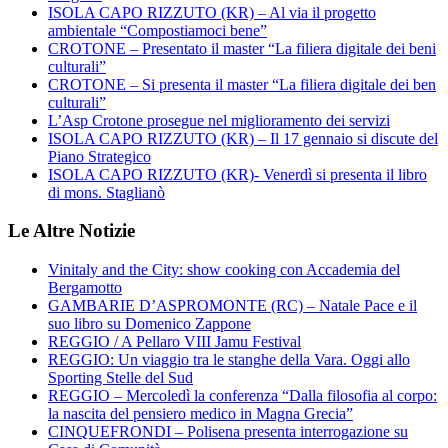
ISOLA CAPO RIZZUTO (KR) – Al via il progetto
ambientale “Compostiamoci bene”
CROTONE – Presentato il master “La filiera digitale dei beni
culturali”
CROTONE – Si presenta il master “La filiera digitale dei ben
culturali”
L’Asp Crotone prosegue nel miglioramento dei servizi
ISOLA CAPO RIZZUTO (KR) – Il 17 gennaio si discute del
Piano Strategico
ISOLA CAPO RIZZUTO (KR)- Venerdì si presenta il libro
di mons. Staglianò
Le Altre Notizie
Vinitaly and the City: show cooking con Accademia del
Bergamotto
GAMBARIE D’ASPROMONTE (RC) – Natale Pace e il
suo libro su Domenico Zappone
REGGIO / A Pellaro VIII Jamu Festival
REGGIO: Un viaggio tra le stanghe della Vara. Oggi allo
Sporting Stelle del Sud
REGGIO – Mercoledì la conferenza “Dalla filosofia al corpo:
la nascita del pensiero medico in Magna Grecia”
CINQUEFRONDI – Polisena presenta interrogazione su