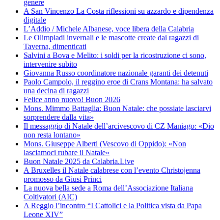
genere
A San Vincenzo La Costa riflessioni su azzardo e dipendenza
digitale
L’Addio / Michele Albanese, voce libera della Calabria
Le Olimpiadi invernali e le mascotte create dai ragazzi di
Taverna, dimenticati
Salvini a Bova e Melito: i soldi per la ricostruzione ci sono,
intervenire subito
Giovanna Russo coordinatore nazionale garanti dei detenuti
Paolo Campolo, il reggino eroe di Crans Montana: ha salvato
una decina di ragazzi
Felice anno nuovo! Buon 2026
Mons. Mimmo Battaglia: Buon Natale: che possiate lasciarvi
sorprendere dalla vita»
Il messaggio di Natale dell’arcivescovo di CZ Maniago: «Dio
non resta lontano»
Mons. Giuseppe Alberti (Vescovo di Oppido): «Non
lasciamoci rubare il Natale»
Buon Natale 2025 da Calabria.Live
A Bruxelles il Natale calabrese con l’evento Christojenna
promosso da Giusi Princi
La nuova bella sede a Roma dell’Associazione Italiana
Coltivatori (AIC)
A Reggio l’incontro “I Cattolici e la Politica vista da Papa
Leone XIV”