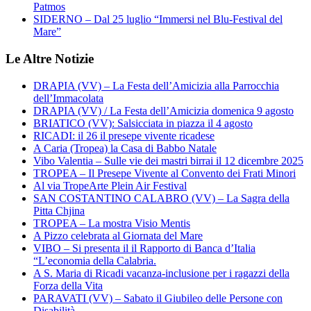
Patmos
SIDERNO – Dal 25 luglio “Immersi nel Blu-Festival del
Mare”
Le Altre Notizie
DRAPIA (VV) – La Festa dell’Amicizia alla Parrocchia
dell’Immacolata
DRAPIA (VV) / La Festa dell’Amicizia domenica 9 agosto
BRIATICO (VV): Salsicciata in piazza il 4 agosto
RICADI: il 26 il presepe vivente ricadese
A Caria (Tropea) la Casa di Babbo Natale
Vibo Valentia – Sulle vie dei mastri birrai il 12 dicembre 2025
TROPEA – Il Presepe Vivente al Convento dei Frati Minori
Al via TropeArte Plein Air Festival
SAN COSTANTINO CALABRO (VV) – La Sagra della
Pitta Chjina
TROPEA – La mostra Visio Mentis
A Pizzo celebrata al Giornata del Mare
VIBO – Si presenta il il Rapporto di Banca d’Italia
“L’economia della Calabria.
A S. Maria di Ricadi vacanza-inclusione per i ragazzi della
Forza della Vita
PARAVATI (VV) – Sabato il Giubileo delle Persone con
Disabilità