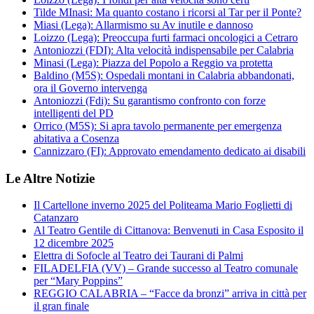
Tilde MInasi: Ma quanto costano i ricorsi al Tar per il Ponte?
Miasi (Lega): Allarmismo su Av inutile e dannoso
Loizzo (Lega): Preoccupa furti farmaci oncologici a Cetraro
Antoniozzi (FDI): Alta velocità indispensabile per Calabria
Minasi (Lega): Piazza del Popolo a Reggio va protetta
Baldino (M5S): Ospedali montani in Calabria abbandonati,
ora il Governo intervenga
Antoniozzi (Fdi): Su garantismo confronto con forze
intelligenti del PD
Orrico (M5S): Si apra tavolo permanente per emergenza
abitativa a Cosenza
Cannizzaro (FI): Approvato emendamento dedicato ai disabili
Le Altre Notizie
Il Cartellone inverno 2025 del Politeama Mario Foglietti di
Catanzaro
Al Teatro Gentile di Cittanova: Benvenuti in Casa Esposito il
12 dicembre 2025
Elettra di Sofocle al Teatro dei Taurani di Palmi
FILADELFIA (VV) – Grande successo al Teatro comunale
per “Mary Poppins”
REGGIO CALABRIA – “Facce da bronzi” arriva in città per
il gran finale