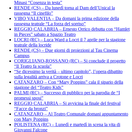
Minasi “Cosenza in testa”
RENDE (CS) – Da lunedì torna al Dam dell’Unical la
rassegna “Il cinefilo”
VIBO VALENTIA – Da domani la prima edizione della
rassegna teatrale “La forza del sorriso”
REGGIO CALABRIA – Ernesto Orrico debutta con “Hamlet
in Pieces” sabato a Spazio Teatro
LOCRI (RC) – Luca Ward a Locri il 7 aprile per la stagione
teatrale della locride
RENDE (CS) – Due giorni di proiezioni al Tau Cinema
Campus
CORIGLIANO-ROSSANO (RC) – Si conclude il progetto
“Il Teatro fa scuola”
“Se dicessimo la verità – ultimo capitolo”, l’opera-dibattito
sulla legalità arriva a Crotone e Locri
CATANZARO – Con “Mary Poppins” cala il sipario della
stagione del “Teatro Kids”
PALMI (RC) – Successo di pubblico per la parodia de “I
promessi sposi”
REGGIO CALABRIA – Si avvicina la finale del festival
“Facce da bronzi”
CATANZARO – Al Teatro Comunale domani appuntamento
con Mary Poppins
POLISTENA (RC) – Lunedì e martedì in scena la vita di
Giovanni Falcone