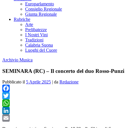
Europarlamento
Consiglio Regionale
Giunta Regionale
Rubriche
Arte
Prelibatezze
I Nostri Vini
Tradizioni
Calabria Suona
Luoghi del Cuore
Archivio Musica
SEMINARA (RC) – Il concerto del duo Rosso-Punzi
Pubblicato il
5 Aprile 2025
|
da
Redazione
Facebook
Twitter
WhatsApp
LinkedIn
Email