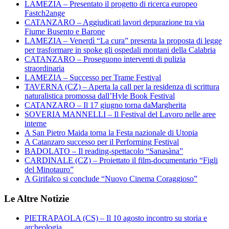
LAMEZIA – Presentato il progetto di ricerca europeo
Fastch2ange
CATANZARO – Aggiudicati lavori depurazione tra via
Fiume Busento e Barone
LAMEZIA – Venerdì “La cura” presenta la proposta di legge
per trasformare in spoke gli ospedali montani della Calabria
CATANZARO – Proseguono interventi di pulizia
straordinaria
LAMEZIA – Successo per Trame Festival
TAVERNA (CZ) – Aperta la call per la residenza di scrittura
naturalistica promossa dall’Hyle Book Festival
CATANZARO – Il 17 giugno torna daMargherita
SOVERIA MANNELLI – Il Festival del Lavoro nelle aree
interne
A San Pietro Maida torna la Festa nazionale di Utopia
A Catanzaro successo per il Performing Festival
BADOLATO – Il reading-spettacolo “Sanasàna”
CARDINALE (CZ) – Proiettato il film-documentario “Figli
del Minotauro”
A Girifalco si conclude “Nuovo Cinema Coraggioso”
Le Altre Notizie
PIETRAPAOLA (CS) – Il 10 agosto incontro su storia e
archeologia