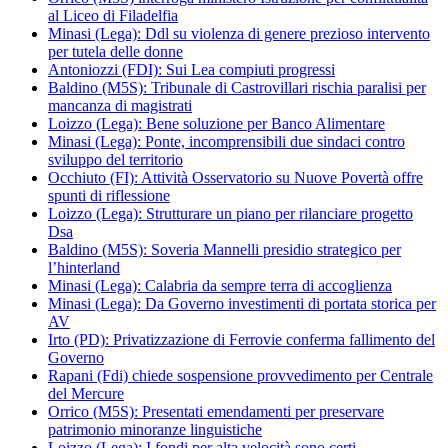
al Liceo di Filadelfia
Minasi (Lega): Ddl su violenza di genere prezioso intervento
per tutela delle donne
Antoniozzi (FDI): Sui Lea compiuti progressi
Baldino (M5S): Tribunale di Castrovillari rischia paralisi per
mancanza di magistrati
Loizzo (Lega): Bene soluzione per Banco Alimentare
Minasi (Lega): Ponte, incomprensibili due sindaci contro
sviluppo del territorio
Occhiuto (FI): Attività Osservatorio su Nuove Povertà offre
spunti di riflessione
Loizzo (Lega): Strutturare un piano per rilanciare progetto
Dsa
Baldino (M5S): Soveria Mannelli presidio strategico per
l’hinterland
Minasi (Lega): Calabria da sempre terra di accoglienza
Minasi (Lega): Da Governo investimenti di portata storica per
AV
Irto (PD): Privatizzazione di Ferrovie conferma fallimento del
Governo
Rapani (Fdi) chiede sospensione provvedimento per Centrale
del Mercure
Orrico (M5S): Presentati emendamenti per preservare
patrimonio minoranze linguistiche
Loizzo (Lega): I fondi per alta velocità sono certi