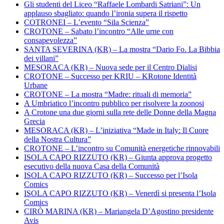
Gli studenti del Liceo “Raffaele Lombardi Satriani”: Un
applauso sbagliato: quando l’ironia supera il rispetto
COTRONEI – L’evento “Sila Scienza”
CROTONE – Sabato l’incontro “Alle urne con
consapevolezza”
SANTA SEVERINA (KR) – La mostra “Dario Fo. La Bibbia
dei villani”
MESORACA (KR) – Nuova sede per il Centro Dialisi
CROTONE – Successo per KRIU – KRotone Identità
Urbane
CROTONE – La mostra “Madre: rituali di memoria”
A Umbriatico l’incontro pubblico per risolvere la zoonosi
A Crotone una due giorni sulla rete delle Donne della Magna
Grecia
MESORACA (KR) – L’iniziativa “Made in Italy: Il Cuore
della Nostra Cultura”
CROTONE – L’incontro su Comunità energetiche rinnovabili
ISOLA CAPO RIZZUTO (KR) – Giunta approva progetto
esecutivo della nuova Casa della Comunità
ISOLA CAPO RIZZUTO (KR) – Successo per l’Isola
Comics
ISOLA CAPO RIZZUTO (KR) – Venerdì si presenta l’Isola
Comics
CIRÒ MARINA (KR) – Mariangela D’Agostino presidente
Avis