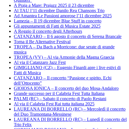
Quintieri”
A Praja a Mare: Prajazz 2025 il 23 dicembre
Al TAU l’11 dicembre Danilo Rea Chansons Trio
Ad Amantea Le Passioni amorose l’11 dicembre 2025
Lamezia – Il 19 dicembre Blue Stuff in concerto
Gli appuntamenti di Fatti di Musica Estate 2025
A Reggio il concerto degli Afterhours
CATANZARO – Il 6 agosto il concerto di Serena Brancale
Torna il Be Alternative Festival
TROPEA – Da Bach a Morricone: due serate di grande
musica
TROPEA (VV) – Al via Armonie della Magna Graecia
Al via il Catanzaro Jazz Fest
GIMIGLIANO (CZ) – Eugenio Finardi apre i live estivi di
Fatti di Musica
CATANZARO – Il concerto “Passione e spirito. Echi
dell’Ottocento”
GIOIOSA IONICA – Il concerto del duo Mosa-Andaloro
Grande successo per il Calabria Fest Tutta Italiana
PALMI (RC) – Sabato il concerto di Paolo Restani
Al via il Calabria Fest Rai tutta italiana 2025
LAUREANA DI BORRELLO (RC) – Mercoledì il concerto
del Duo Tramontana-Messinese
LAUREANA DI BORRELLO (RC) – Lunedì il concerto del
Trio Felix