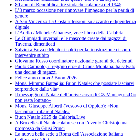
80 anni di Repubblica: tre sindache calabresi del 1946
L’8 marzo occasione per rinnovare l’impegno per la parità di
genere
A San Vincenzo La Costa riflessioni su azzardo e dipendenza
digitale
L’Addio / Michele Albanese, voce libera della Calabria
Le Olimpiadi invernali e le mascotte create dai ragazzi di
Taverna, dimenticati
Salvini a Bova e Melito: i soldi per la ricostruzione ci sono,
intervenire subito
Giovanna Russo coordinatore nazionale garanti dei detenuti
Paolo Campolo, il reggino eroe di Crans Montana: ha salvato
una decina di ragazzi
Felice anno nuovo! Buon 2026
Mons. Mimmo Battaglia: Buon Natale: che possiate lasciarvi
sorprendere dalla vita»
Il messaggio di Natale dell’arcivescovo di CZ Maniago: «Dio
non resta lontano»
Mons. Giuseppe Alberti (Vescovo di Oppido): «Non
lasciamoci rubare il Natale»
Buon Natale 2025 da Calabria.Live
A Bruxelles il Natale calabrese con l’evento Christojenna
promosso da Giusi Princi
La nuova bella sede a Roma dell’Associazione Italiana
Coltivatori (AIC)