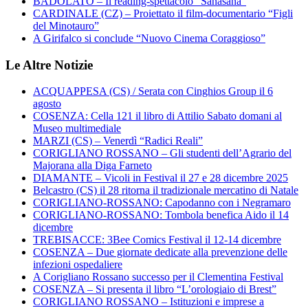
BADOLATO – Il reading-spettacolo “Sanasàna”
CARDINALE (CZ) – Proiettato il film-documentario “Figli
del Minotauro”
A Girifalco si conclude “Nuovo Cinema Coraggioso”
Le Altre Notizie
ACQUAPPESA (CS) / Serata con Cinghios Group il 6
agosto
COSENZA: Cella 121 il libro di Attilio Sabato domani al
Museo multimediale
MARZI (CS) – Venerdì “Radici Reali”
CORIGLIANO ROSSANO – Gli studenti dell’Agrario del
Majorana alla Diga Farneto
DIAMANTE – Vicoli in Festival il 27 e 28 dicembre 2025
Belcastro (CS) il 28 ritorna il tradizionale mercatino di Natale
CORIGLIANO-ROSSANO: Capodanno con i Negramaro
CORIGLIANO-ROSSANO: Tombola benefica Aido il 14
dicembre
TREBISACCE: 3Bee Comics Festival il 12-14 dicembre
COSENZA – Due giornate dedicate alla prevenzione delle
infezioni ospedaliere
A Corigliano Rossano successo per il Clementina Festival
COSENZA – Si presenta il libro “L’orologiaio di Brest”
CORIGLIANO ROSSANO – Istituzioni e imprese a