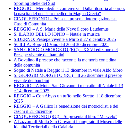
Sporting Stelle del Sud
REGGIO – Mercoledì la conferenza “Dalla filosofia al corpo:
la nascita del pensiero medico in Magna Grecia”
CINQUEFRONDI – Polisena presenta interrogazione su
Casa di Comunità
REGGIO – A S. Maria della Neve il coro Laudamus
S. ILARIO DELLO IONIO – Natale in musica
SIDERNO: Presepe vivente a Mirto il 27 dicembre 2025
SCILLA: Borgo DiVino dal 26 al 30 dicembre 2025
SAN GIORGIO MORGETO (RC) – XXVI edizione del
Presepe vivente dei bambini
A Bovalino il presepe che racconta la memoria contadina
della comunità
Sogno di Natale a Reggio il 13 dicembre in viale Aldo Moro
S. GIORGIO MORGETO (RC) – Il 26 dicembre il presepe
vivente dei bambini
REGGIO – A Motta San Giovanni i mercatini di Natale il 13
e 14 dicembre 2025
REGGIO – Con Abyss un tuffo nello Stretto il 18 dicembre
2025
REGGIO – A Gallico la benedizione dei motociclisti e dei
caschi il 21-dicembre
CINQUEFRONDI (RC) – Si presenta il libro “Mi svelo”
A Lazzaro di Motta San Giovanni Inaugurato il Museo delle
Identità Territoriali della Calabria