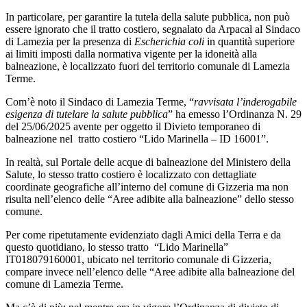
In particolare, per garantire la tutela della salute pubblica, non può
essere ignorato che
il tratto costiero, segnalato da Arpacal al Sindaco
di Lamezia per la presenza di
Escherichia coli
in quantità superiore
ai limiti imposti dalla normativa vigente per la idoneità alla
balneazione, è localizzato fuori del territorio comunale di Lamezia
Terme.
Com’è noto il Sindaco di Lamezia Terme, “
ravvisata l’inderogabile
esigenza di tutelare la salute pubblica
” ha emesso l’
Ordinanza N. 29
del 25/06/2025 avente per oggetto il Divieto temporaneo di
balneazione nel tratto costiero “Lido Marinella – ID 16001
”.
In realtà, sul Portale delle acque di balneazione del Ministero della
Salute,
lo stesso tratto costiero è localizzato con dettagliate
coordinate geografiche all’interno del comune di Gizzeria ma non
risulta nell’elenco delle “Aree adibite alla balneazione” dello stesso
comune.
Per come ripetutamente evidenziato dagli Amici della Terra e da
questo quotidiano,
lo stesso tratto “Lido Marinella”
IT018079160001
, ubicato nel territorio comunale di Gizzeria,
compare invece nell’elenco delle “Aree adibite alla balneazione del
comune di Lamezia Terme
.