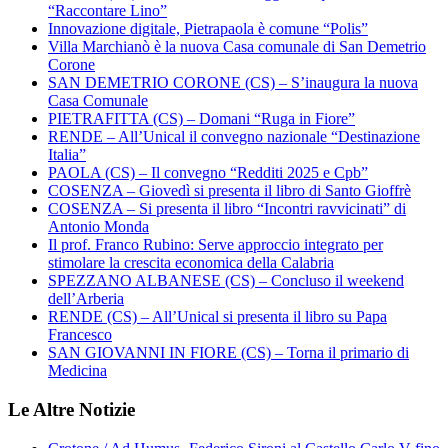
“Raccontare Lino”
Innovazione digitale, Pietrapaola è comune “Polis”
Villa Marchianò è la nuova Casa comunale di San Demetrio
Corone
SAN DEMETRIO CORONE (CS) – S’inaugura la nuova
Casa Comunale
PIETRAFITTA (CS) – Domani “Ruga in Fiore”
RENDE – All’Unical il convegno nazionale “Destinazione
Italia”
PAOLA (CS) – Il convegno “Redditi 2025 e Cpb”
COSENZA – Giovedì si presenta il libro di Santo Gioffrè
COSENZA – Si presenta il libro “Incontri ravvicinati” di
Antonio Monda
Il prof. Franco Rubino: Serve approccio integrato per
stimolare la crescita economica della Calabria
SPEZZANO ALBANESE (CS) – Concluso il weekend
dell’Arberia
RENDE (CS) – All’Unical si presenta il libro su Papa
Francesco
SAN GIOVANNI IN FIORE (CS) – Torna il primario di
Medicina
Le Altre Notizie