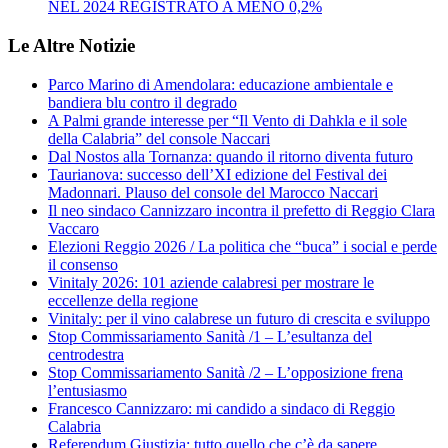
NEL 2024 REGISTRATO A MENO 0,2%
Le Altre Notizie
Parco Marino di Amendolara: educazione ambientale e
bandiera blu contro il degrado
A Palmi grande interesse per “Il Vento di Dahkla e il sole
della Calabria” del console Naccari
Dal Nostos alla Tornanza: quando il ritorno diventa futuro
Taurianova: successo dell’XI edizione del Festival dei
Madonnari. Plauso del console del Marocco Naccari
Il neo sindaco Cannizzaro incontra il prefetto di Reggio Clara
Vaccaro
Elezioni Reggio 2026 / La politica che “buca” i social e perde
il consenso
Vinitaly 2026: 101 aziende calabresi per mostrare le
eccellenze della regione
Vinitaly: per il vino calabrese un futuro di crescita e sviluppo
Stop Commissariamento Sanità /1 – L’esultanza del
centrodestra
Stop Commissariamento Sanità /2 – L’opposizione frena
l’entusiasmo
Francesco Cannizzaro: mi candido a sindaco di Reggio
Calabria
Referendum Giustizia: tutto quello che c’è da sapere