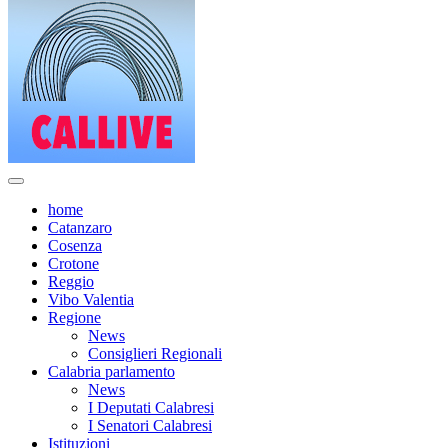
home
Catanzaro
Cosenza
Crotone
Reggio
Vibo Valentia
Regione
News
Consiglieri Regionali
Calabria parlamento
News
I Deputati Calabresi
I Senatori Calabresi
Istituzioni