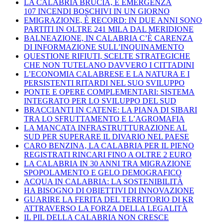
LA CALABRIA BRUCIA, È EMERGENZA
107 INCENDI BOSCHIVI IN UN GIORNO
EMIGRAZIONE, È RECORD: IN DUE ANNI SONO
PARTITI IN OLTRE 241 MILA DAL MERIDIONE
BALNEAZIONE, IN CALABRIA C’È CARENZA
DI INFORMAZIONE SULL’INQUINAMENTO
QUESTIONE RIFIUTI, SCELTE STRATEGICHE
CHE NON TUTELANO DAVVERO I CITTADINI
L’ECONOMIA CALABRESE E LA NATURA E I
PERSISTENTI RITARDI NEL SUO SVILUPPO
PONTE E OPERE COMPLEMENTARI: SISTEMA
INTEGRATO PER LO SVILUPPO DEL SUD
BRACCIANTI IN CATENE: LA PIANA DI SIBARI
TRA LO SFRUTTAMENTO E L’AGROMAFIA
LA MANCATA INFRASTRUTTURAZIONE AL
SUD PER SUPERARE IL DIVARIO NEL PAESE
CARO BENZINA, LA CALABRIA PER IL PIENO
REGISTRATI RINCARI FINO A OLTRE 2 EURO
LA CALABRIA IN 30 ANNI TRA MIGRAZIONE
SPOPOLAMENTO E GELO DEMOGRAFICO
ACQUA IN CALABRIA: LA SOSTENIBILITÀ
HA BISOGNO DI OBIETTIVI DI INNOVAZIONE
GUARIRE LA FERITA DEL TERRITORIO DI KR
ATTRAVERSO LA FORZA DELLA LEGALITÀ
IL PIL DELLA CALABRIA NON CRESCE