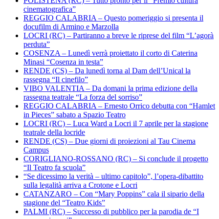
POLISTENA (RC) – Tutto pronto per il “Premio cultura
cinematografica”
REGGIO CALABRIA – Questo pomeriggio si presenta il
docufilm di Armino e Marzolla
LOCRI (RC) – Partiranno a breve le riprese del film “L’agorà
perduta”
COSENZA – Lunedì verrà proiettato il corto di Caterina
Minasi “Cosenza in testa”
RENDE (CS) – Da lunedì torna al Dam dell’Unical la
rassegna “Il cinefilo”
VIBO VALENTIA – Da domani la prima edizione della
rassegna teatrale “La forza del sorriso”
REGGIO CALABRIA – Ernesto Orrico debutta con “Hamlet
in Pieces” sabato a Spazio Teatro
LOCRI (RC) – Luca Ward a Locri il 7 aprile per la stagione
teatrale della locride
RENDE (CS) – Due giorni di proiezioni al Tau Cinema
Campus
CORIGLIANO-ROSSANO (RC) – Si conclude il progetto
“Il Teatro fa scuola”
“Se dicessimo la verità – ultimo capitolo”, l’opera-dibattito
sulla legalità arriva a Crotone e Locri
CATANZARO – Con “Mary Poppins” cala il sipario della
stagione del “Teatro Kids”
PALMI (RC) – Successo di pubblico per la parodia de “I