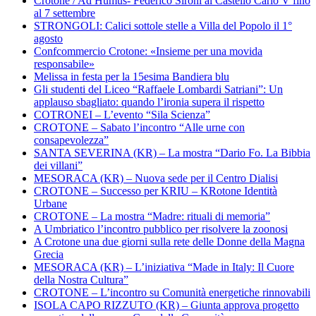
Crotone / Ad Humus- Federico Sironi al Castello Carlo V fino
al 7 settembre
STRONGOLI: Calici sottole stelle a Villa del Popolo il 1°
agosto
Confcommercio Crotone: «Insieme per una movida
responsabile»
Melissa in festa per la 15esima Bandiera blu
Gli studenti del Liceo “Raffaele Lombardi Satriani”: Un
applauso sbagliato: quando l’ironia supera il rispetto
COTRONEI – L’evento “Sila Scienza”
CROTONE – Sabato l’incontro “Alle urne con
consapevolezza”
SANTA SEVERINA (KR) – La mostra “Dario Fo. La Bibbia
dei villani”
MESORACA (KR) – Nuova sede per il Centro Dialisi
CROTONE – Successo per KRIU – KRotone Identità
Urbane
CROTONE – La mostra “Madre: rituali di memoria”
A Umbriatico l’incontro pubblico per risolvere la zoonosi
A Crotone una due giorni sulla rete delle Donne della Magna
Grecia
MESORACA (KR) – L’iniziativa “Made in Italy: Il Cuore
della Nostra Cultura”
CROTONE – L’incontro su Comunità energetiche rinnovabili
ISOLA CAPO RIZZUTO (KR) – Giunta approva progetto