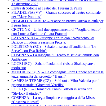
12 dicembre 2025
Elettra di Sofocle al Teatro dei Taurani di Palmi
FILADELFIA (VV) – Grande successo al Teatro comunale
per “Mary Poppins”
REGGIO CALABRIA – “Facce da bronzi” arriva in città per
il gran finale
CROTONE – Ultimi due appuntamenti di “Voglia di teatro”
con Lunetta Savino e Chiara Francini
CATANZARO – Giuseppe Ferlito con “Novecento” di
Baricco chiuderà la rassegna Pro.s.a.
POLISTENA (RC) – Sabato in scena all’auditorium “Le
Serve” con Eva Robin’s
COSENZA – La rassegna “Il Teatro fa scuola” chiude con
Anfitrione
LOCRI (RC) – Sabato Paolantoni rivisita Shakespeare a
modo suo
MENDICINO (CS) – La compagnia Porta Cenere presenta la
terza annualità del progetto “Transit”
LAMEZIA TERME (CZ) – Sold out a Vibo Valentia per il
gruppo teatrale “Giovanni Vercillo”
LOCRI (RC) – Domenica Ennio Coltorti in scena con
“Shylock il giudeo”
COSENZA – La regia limpida e coraggiosa della Misasi in
“Cosenza in testa”