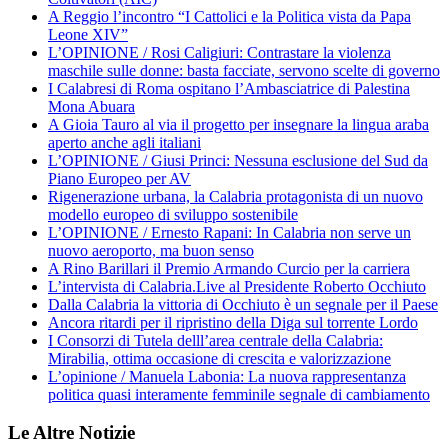
A Reggio l’incontro “I Cattolici e la Politica vista da Papa
Leone XIV”
L’OPINIONE / Rosi Caligiuri: Contrastare la violenza
maschile sulle donne: basta facciate, servono scelte di governo
I Calabresi di Roma ospitano l’Ambasciatrice di Palestina
Mona Abuara
A Gioia Tauro al via il progetto per insegnare la lingua araba
aperto anche agli italiani
L’OPINIONE / Giusi Princi: Nessuna esclusione del Sud da
Piano Europeo per AV
Rigenerazione urbana, la Calabria protagonista di un nuovo
modello europeo di sviluppo sostenibile
L’OPINIONE / Ernesto Rapani: In Calabria non serve un
nuovo aeroporto, ma buon senso
A Rino Barillari il Premio Armando Curcio per la carriera
L’intervista di Calabria.Live al Presidente Roberto Occhiuto
Dalla Calabria la vittoria di Occhiuto è un segnale per il Paese
Ancora ritardi per il ripristino della Diga sul torrente Lordo
I Consorzi di Tutela delll’area centrale della Calabria:
Mirabilia, ottima occasione di crescita e valorizzazione
L’opinione / Manuela Labonia: La nuova rappresentanza
politica quasi interamente femminile segnale di cambiamento
Le Altre Notizie