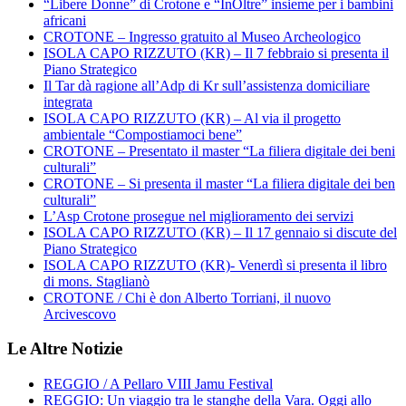
“Libere Donne” di Crotone e “InOltre” insieme per i bambini
africani
CROTONE – Ingresso gratuito al Museo Archeologico
ISOLA CAPO RIZZUTO (KR) – Il 7 febbraio si presenta il
Piano Strategico
Il Tar dà ragione all’Adp di Kr sull’assistenza domiciliare
integrata
ISOLA CAPO RIZZUTO (KR) – Al via il progetto
ambientale “Compostiamoci bene”
CROTONE – Presentato il master “La filiera digitale dei beni
culturali”
CROTONE – Si presenta il master “La filiera digitale dei ben
culturali”
L’Asp Crotone prosegue nel miglioramento dei servizi
ISOLA CAPO RIZZUTO (KR) – Il 17 gennaio si discute del
Piano Strategico
ISOLA CAPO RIZZUTO (KR)- Venerdì si presenta il libro
di mons. Staglianò
CROTONE / Chi è don Alberto Torriani, il nuovo
Arcivescovo
Le Altre Notizie
REGGIO / A Pellaro VIII Jamu Festival
REGGIO: Un viaggio tra le stanghe della Vara. Oggi allo