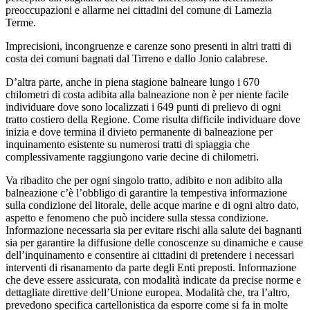
preoccupazioni e allarme nei cittadini del comune di Lamezia
Terme.
Imprecisioni, incongruenze e carenze sono presenti in altri tratti di
costa dei comuni bagnati dal Tirreno e dallo Jonio calabrese.
D’altra parte, anche in piena stagione balneare lungo i 670
chilometri di costa adibita alla balneazione non è per niente facile
individuare dove sono localizzati i 649 punti di prelievo di ogni
tratto costiero della Regione. Come risulta difficile individuare dove
inizia e dove termina il divieto permanente di balneazione per
inquinamento esistente su numerosi tratti di spiaggia che
complessivamente raggiungono varie decine di chilometri.
Va ribadito che per ogni singolo tratto, adibito e non adibito alla
balneazione c’è l’obbligo di garantire la tempestiva informazione
sulla condizione del litorale, delle acque marine e di ogni altro dato,
aspetto e fenomeno che può incidere sulla stessa condizione.
Informazione necessaria sia per evitare rischi alla salute dei bagnanti
sia per garantire la diffusione delle conoscenze su dinamiche e cause
dell’inquinamento e consentire ai cittadini di pretendere i necessari
interventi di risanamento da parte degli Enti preposti. Informazione
che deve essere assicurata, con modalità indicate da precise norme e
dettagliate direttive dell’Unione europea. Modalità che, tra l’altro,
prevedono specifica cartellonistica da esporre come si fa in molte