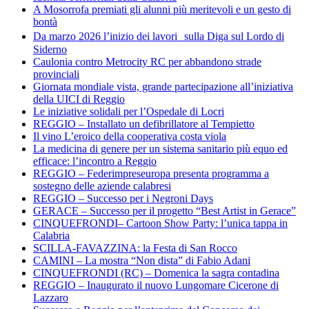
A Mosorrofa premiati gli alunni più meritevoli e un gesto di
bontà
Da marzo 2026 l’inizio dei lavori sulla Diga sul Lordo di
Siderno
Caulonia contro Metrocity RC per abbandono strade
provinciali
Giornata mondiale vista, grande partecipazione all’iniziativa
della UICI di Reggio
Le iniziative solidali per l’Ospedale di Locri
REGGIO – Installato un defibrillatore al Tempietto
Il vino L’eroico della cooperativa costa viola
La medicina di genere per un sistema sanitario più equo ed
efficace: l’incontro a Reggio
REGGIO – Federimpreseuropa presenta programma a
sostegno delle aziende calabresi
REGGIO – Successo per i Negroni Days
GERACE – Successo per il progetto “Best Artist in Gerace”
CINQUEFRONDI– Cartoon Show Party: l’unica tappa in
Calabria
SCILLA-FAVAZZINA: la Festa di San Rocco
CAMINI – La mostra “Non dista” di Fabio Adani
CINQUEFRONDI (RC) – Domenica la sagra contadina
REGGIO – Inaugurato il nuovo Lungomare Cicerone di
Lazzaro