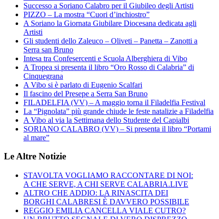
Successo a Soriano Calabro per il Giubileo degli Artisti
PIZZO – La mostra “Cuori d’inchiostro”
A Soriano la Giornata Giubilare Diocesana dedicata agli
Artisti
Gli studenti dello Zaleuco – Oliveti – Panetta – Zanotti a
Serra san Bruno
Intesa tra Confesercenti e Scuola Alberghiera di Vibo
A Tropea si presenta il libro “Oro Rosso di Calabria” di
Cinquegrana
A Vibo si è parlato di Eugenio Scalfari
Il fascino del Presepe a Serra San Bruno
FILADELFIA (VV) – A maggio torna il Filadelfia Festival
La “Pignolata” più grande chiude le feste natalizie a Filadelfia
A Vibo al via la Settimana dello Studente del Capialbi
SORIANO CALABRO (VV) – Si presenta il libro “Portami
al mare”
Le Altre Notizie
STAVOLTA VOGLIAMO RACCONTARE DI NOI:
A CHE SERVE, A CHI SERVE CALABRIA.LIVE
ALTRO CHE ADDIO: LA RINASCITA DEI
BORGHI CALABRESI È DAVVERO POSSIBILE
REGGIO EMILIA CANCELLA VIALE CUTRO?