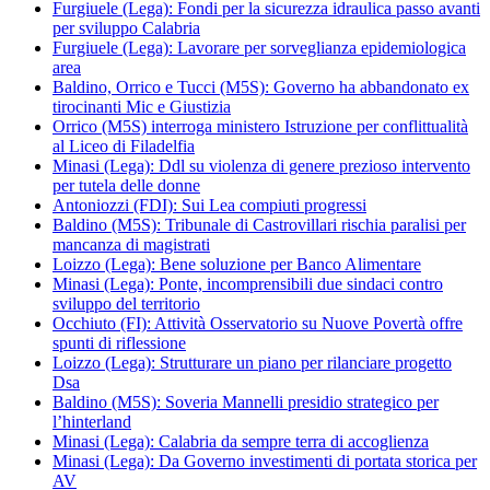
Furgiuele (Lega): Fondi per la sicurezza idraulica passo avanti
per sviluppo Calabria
Furgiuele (Lega): Lavorare per sorveglianza epidemiologica
area
Baldino, Orrico e Tucci (M5S): Governo ha abbandonato ex
tirocinanti Mic e Giustizia
Orrico (M5S) interroga ministero Istruzione per conflittualità
al Liceo di Filadelfia
Minasi (Lega): Ddl su violenza di genere prezioso intervento
per tutela delle donne
Antoniozzi (FDI): Sui Lea compiuti progressi
Baldino (M5S): Tribunale di Castrovillari rischia paralisi per
mancanza di magistrati
Loizzo (Lega): Bene soluzione per Banco Alimentare
Minasi (Lega): Ponte, incomprensibili due sindaci contro
sviluppo del territorio
Occhiuto (FI): Attività Osservatorio su Nuove Povertà offre
spunti di riflessione
Loizzo (Lega): Strutturare un piano per rilanciare progetto
Dsa
Baldino (M5S): Soveria Mannelli presidio strategico per
l’hinterland
Minasi (Lega): Calabria da sempre terra di accoglienza
Minasi (Lega): Da Governo investimenti di portata storica per
AV