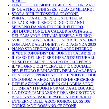
RIFIUTI
FONDO DI COESIONE, OBIETTIVO LONTANO
IN QUATTRO ANNI SPESI SOLO 2,8 MILIARDI
STOP A RIFIUTI TOSSICI A CROTONE
PORTATI DA ALTRE REGIONI D’ITALIA
LE LACRIME DI REGGIO DOPO 55 ANNI
SERVANO DA MONITO PER IL FUTURO
SIN DI CROTONE, LA CALABRIA OSTAGGIO
DEL PASSATO E L’ITALIA RESPIRA VELENO
SVILUPPO SOSTENIBILE, CALABRIA ANCORA
LONTANA DAGLI OBIETTIVI DI AGENDA 2030
PIANO STRATEGICO DELLE AREE INTERNE
IL “DE PROFUNDIS” DEI BORGHI CALABRESI
IL CASO DELLE OPERE INFRASTRUTTURALI
AL SUD È SEMPRE UNA BATTAGLIA PERSA
IL “RITORNO DEI “CERVELLI” È CRUCIALE
PER FUTURO E RINASCITA DELLA CALABRIA
LE NUOVE OPPORTUNITÀ E LE NUOVE SFIDE
L’ECONOMIA REGGINA INTENDE CRESCERE
DEPURAZIONE ACQUE: IN CALABRIA SONO
188 IMPIANTI FUORI NORMA DA ADEGUARE
LA DECONTAMINAZIONE DEL SIN CROTONE
BISOGNA SALVARE IL “SOLDATO” ERRIGO
L’INFERNO DELL’ARCO JONICO: LA SS 106
CORIGLIANO ROSSANO-CROTONE