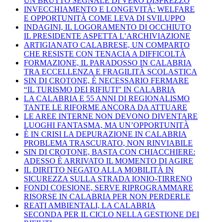
UN BRUTTO SEGNALE DI VERO DISPREZZO
INVECCHIAMENTO E LONGEVITÀ: WELFARE
E OPPORTUNITÀ COME LEVA DI SVILUPPO
INDAGINI, IL LOGORAMENTO DI OCCHIUTO
IL PRESIDENTE ASPETTA L’ARCHIVIAZIONE
ARTIGIANATO CALABRESE, UN COMPARTO
CHE RESISTE CON TENACIA A DIFFICOLTÀ
FORMAZIONE, IL PARADOSSO IN CALABRIA
TRA ECCELLENZA E FRAGILITÀ SCOLASTICA
SIN DI CROTONE, È NECESSARIO FERMARE
“IL TURISMO DEI RIFIUTI” IN CALABRIA
LA CALABRIA E 55 ANNI DI REGIONALISMO
TANTE LE RIFORME ANCORA DA ATTUARE
LE AREE INTERNE NON DEVONO DIVENTARE
LUOGHI FANTASMA, MA UN’OPPORTUNITÀ
È IN CRISI LA DEPURAZIONE IN CALABRIA
PROBLEMA TRASCURATO, NON RINVIABILE
SIN DI CROTONE, BASTA CON CHIACCHIERE:
ADESSO È ARRIVATO IL MOMENTO DI AGIRE
IL DIRITTO NEGATO ALLA MOBILITÀ IN
SICUREZZA SULLA STRADA IONIO-TIRRENO
FONDI COESIONE, SERVE RIPROGRAMMARE
RISORSE IN CALABRIA PER NON PERDERLE
REATI AMBIENTALI, LA CALABRIA
SECONDA PER IL CICLO NELLA GESTIONE DEI