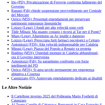
Irto (PD): Privatizzazione di Ferrovie conferma fallimento del
Governo
Rapani (Fdi) chiede sospensione provvedimento per Centrale
del Mercure
Orrico (M5S): Presentati emendamenti per preservare
patrimonio minoranze linguistiche
Loizzo (Lega): I fondi per alta velocità sono certi
Tilde MInasi: Ma quanto costano i ricorsi al Tar per il Ponte?
Miasi (Lega): Allarmismo su Av inutile e dannoso
Loizzo (Lega): Preoccupa furti farmaci oncologici a Cetraro
Antoniozzi (FDI): Alta velocità indispensabile per Calabria
Minasi (Lega): Piazza del Popolo a Reggio va protetta
Baldino (M5S): Ospedali montani in Calabria abbandonati,
ora il Governo intervenga
Antoniozzi (Fdi): Su garantismo confronto con forze
intelligenti del PD
Orrico (M5S): Si apra tavolo permanente per emergenza
abitativa a Cosenza
Cannizzaro (FI): Approvato emendamento dedicato ai disabili
Le Altre Notizie
Il Cartellone inverno 2025 del Politeama Mario Foglietti di
Catanzaro
Al Teatro Gentile di Cittanova: Benvenuti in Casa Esposito il