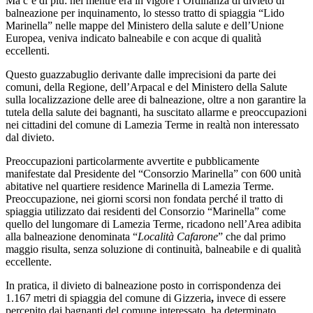
Ma c’è di più:
nel mentre era in vigore l’Ordinanza di divieto di
balneazione per inquinamento, lo stesso tratto di spiaggia “Lido
Marinella” nelle mappe del Ministero della salute e dell’Unione
Europea, veniva indicato balneabile e con acque di qualità
eccellenti.
Questo guazzabuglio derivante dalle imprecisioni da parte dei
comuni, della Regione, dell’Arpacal e del Ministero della Salute
sulla localizzazione delle aree di balneazione, oltre a non garantire la
tutela della salute dei bagnanti, ha suscitato allarme e preoccupazioni
nei cittadini del comune di Lamezia Terme in realtà non interessato
dal divieto.
Preoccupazioni particolarmente avvertite e pubblicamente
manifestate dal Presidente del “Consorzio Marinella” con 600 unità
abitative nel quartiere residence Marinella di Lamezia Terme.
Preoccupazione, nei giorni scorsi non fondata perché
il tratto di
spiaggia utilizzato dai residenti del Consorzio “Marinella” come
quello del lungomare di Lamezia Terme, ricadono nell’Area adibita
alla balneazione denominata “
Località Cafarone
”
che dal primo
maggio risulta, senza soluzione di continuità, balneabile e di qualità
eccellente.
In pratica, il
divieto di balneazione posto in corrispondenza dei
1.167 metri di spiaggia del comune di Gizzeria
,
invece di essere
percepito dai bagnanti del comune interessato, ha determinato