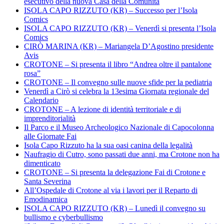
esecutivo della nuova Casa della Comunità
ISOLA CAPO RIZZUTO (KR) – Successo per l’Isola
Comics
ISOLA CAPO RIZZUTO (KR) – Venerdì si presenta l’Isola
Comics
CIRÒ MARINA (KR) – Mariangela D’Agostino presidente
Avis
CROTONE – Si presenta il libro “Andrea oltre il pantalone
rosa”
CROTONE – Il convegno sulle nuove sfide per la pediatria
Venerdì a Cirò si celebra la 13esima Giornata regionale del
Calendario
CROTONE – A lezione di identità territoriale e di
imprenditorialità
Il Parco e il Museo Archeologico Nazionale di Capocolonna
alle Giornate Fai
Isola Capo Rizzuto ha la sua oasi canina della legalità
Naufragio di Cutro, sono passati due anni, ma Crotone non ha
dimenticato
CROTONE – Si presenta la delegazione Fai di Crotone e
Santa Severina
All’Ospedale di Crotone al via i lavori per il Reparto di
Emodinamica
ISOLA CAPO RIZZUTO (KR) – Lunedì il convegno su
bullismo e cyberbullismo