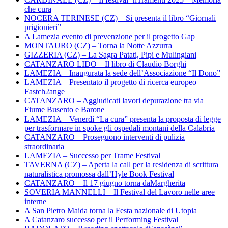
che cura
NOCERA TERINESE (CZ) – Si presenta il libro “Giornali
prigionieri”
A Lamezia evento di prevenzione per il progetto Gap
MONTAURO (CZ) – Torna la Notte Azzurra
GIZZERIA (CZ) – La Sagra Patati, Pipi e Mulingiani
CATANZARO LIDO – Il libro di Claudio Borghi
LAMEZIA – Inaugurata la sede dell’Associazione “Il Dono”
LAMEZIA – Presentato il progetto di ricerca europeo
Fastch2ange
CATANZARO – Aggiudicati lavori depurazione tra via
Fiume Busento e Barone
LAMEZIA – Venerdì “La cura” presenta la proposta di legge
per trasformare in spoke gli ospedali montani della Calabria
CATANZARO – Proseguono interventi di pulizia
straordinaria
LAMEZIA – Successo per Trame Festival
TAVERNA (CZ) – Aperta la call per la residenza di scrittura
naturalistica promossa dall’Hyle Book Festival
CATANZARO – Il 17 giugno torna daMargherita
SOVERIA MANNELLI – Il Festival del Lavoro nelle aree
interne
A San Pietro Maida torna la Festa nazionale di Utopia
A Catanzaro successo per il Performing Festival