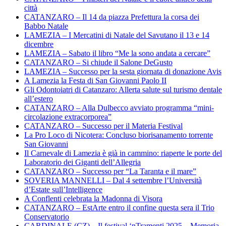
città
CATANZARO – Il 14 da piazza Prefettura la corsa dei
Babbo Natale
LAMEZIA – I Mercatini di Natale del Savutano il 13 e 14
dicembre
LAMEZIA – Sabato il libro “Me la sono andata a cercare”
CATANZARO – Si chiude il Salone DeGusto
LAMEZIA – Successo per la sesta giornata di donazione Avis
A Lamezia la Festa di San Giovanni Paolo II
Gli Odontoiatri di Catanzaro: Allerta salute sul turismo dentale
all’estero
CATANZARO – Alla Dulbecco avviato programma “mini-
circolazione extracorporea”
CATANZARO – Successo per il Materia Festival
La Pro Loco di Nicotera: Concluso biorisanamento torrente
San Giovanni
Il Carnevale di Lamezia è già in cammino: riaperte le porte del
Laboratorio dei Giganti dell’Allegria
CATANZARO – Successo per “La Taranta e il mare”
SOVERIA MANNELLI – Dal 4 settembre l’Università
d’Estate sull’Intelligence
A Conflenti celebrata la Madonna di Visora
CATANZARO – EstArte entro il confine questa sera il Trio
Conservatorio
CARDINALE (CZ) – Il festival ‘nTramenti 2025 – Memoria