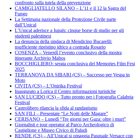
confronto sulla tutela della prevenzione
CAMIGLIATELLO SILANO – L’11 e il 12 la Sagra del
Fungo
La Settimana nazionale della Protezione Civile parte
dall’Unical
L’Unical aderisce a Iupals: cinque borse di studio per gli
studenti palestinesi
La denuncia della sindaca di Mendicino Bucarelli:
nsufficiente ripristino idrico a contrada Rosario
COSENZA – Venerdì l’evento conclusivo della mostra
itinerante Archivio Mabos
BOCCHIGLIERO: serata conclusiva del Memories Film Fest
2025
TERRANOVA DA SIBARI (CS) – Successo per Vespa in
Moto
CIVITA (CS) – L’Onirika Festival
Inaugurato a Lorica il Centro informazioni turistiche
SAN LUCIDO (CS) – Tutto pronto per i Fotografia Calabria
Festival
Castrolibero rilancia la sfida al randagismo
SAN FILI – Presentate “Le Notti delle Magare”
CERISANO – Lunedì “Tre giorni per Gaza: oltre i muri”
Giornalisti e tour operator al Parco Archeologico di
Castiglione e Museo Civico di Paludi
RENDE (CS) – All’Unical si omaggia Pasquale Versace con