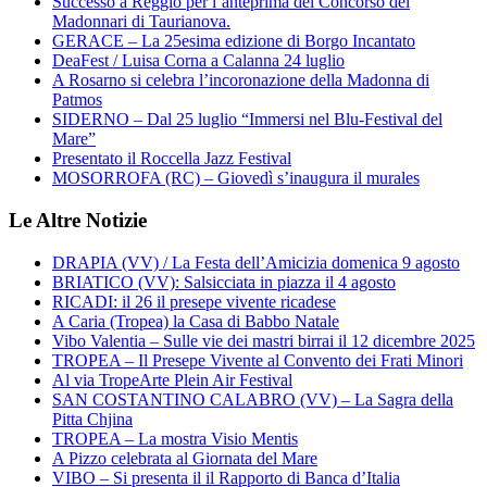
Successo a Reggio per l’anteprima del Concorso dei
Madonnari di Taurianova.
GERACE – La 25esima edizione di Borgo Incantato
DeaFest / Luisa Corna a Calanna 24 luglio
A Rosarno si celebra l’incoronazione della Madonna di
Patmos
SIDERNO – Dal 25 luglio “Immersi nel Blu-Festival del
Mare”
Presentato il Roccella Jazz Festival
MOSORROFA (RC) – Giovedì s’inaugura il murales
Le Altre Notizie
DRAPIA (VV) / La Festa dell’Amicizia domenica 9 agosto
BRIATICO (VV): Salsicciata in piazza il 4 agosto
RICADI: il 26 il presepe vivente ricadese
A Caria (Tropea) la Casa di Babbo Natale
Vibo Valentia – Sulle vie dei mastri birrai il 12 dicembre 2025
TROPEA – Il Presepe Vivente al Convento dei Frati Minori
Al via TropeArte Plein Air Festival
SAN COSTANTINO CALABRO (VV) – La Sagra della
Pitta Chjina
TROPEA – La mostra Visio Mentis
A Pizzo celebrata al Giornata del Mare
VIBO – Si presenta il il Rapporto di Banca d’Italia