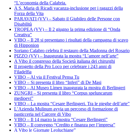
“L’economia della Calabria.
A S. Maria di Ricadi vacanza-inclusione per i ragazzi della
Forza della Vita
PARAVATI (VV) – Sabato il Giubileo delle Persone con
Disabilità
TROPEA (VV) – Il 2 giugno la prima edizione di “Onda
Creativa”
VIBO – Il 28 si presentano i risultati della campagna di scavo
di Hipponion
Soriano Calabro celebra il restauro della Madonna del Rosario
PIZZO (VV) – Inaugurata la mostra “L’amore nell’arte”
A Vibo il congresso della Società italiana dei chirurghi
Il progetto della Pro Loco per celebrare i 243 anni di
Filadelfia
VIBO – Al via il Festival Pensa Tu
VIBO – Si presenta il libro “Inferi” di De Masi
VIBO – Al Museo Lìmen inaugurata la mostra di Berlingeri
ZUNGRI – Si presenta il libro “Corpus speluncarum
medioevi”
VIBO – La mostra “Cesare Berlingeri. Tra le pieghe dell’arte”
L’Azienda Mulinum avvia un percorso di formazione di
pasticceria nel Carcere di Vibo
VIBO – Il 14 marzo la mostra “Cesare Berlingeri”
VIBO – Il convegno “Credito e finanza per l’impresa”
A Vibo le Giornate Leoluchiane”