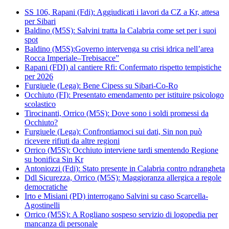
SS 106, Rapani (Fdi): Aggiudicati i lavori da CZ a Kr, attesa
per Sibari
Baldino (M5S): Salvini tratta la Calabria come set per i suoi
spot
Baldino (M5S):Governo intervenga su crisi idrica nell’area
Rocca Imperiale–Trebisacce”
Rapani (FDI) al cantiere Rfi: Confermato rispetto tempistiche
per 2026
Furgiuele (Lega): Bene Cipess su Sibari-Co-Ro
Occhiuto (FI): Presentato emendamento per istituire psicologo
scolastico
Tirocinanti, Orrico (M5S): Dove sono i soldi promessi da
Occhiuto?
Furgiuele (Lega): Confrontiamoci sui dati, Sin non può
ricevere rifiuti da altre regioni
Orrico (M5S): Occhiuto interviene tardi smentendo Regione
su bonifica Sin Kr
Antoniozzi (Fdi): Stato presente in Calabria contro ndrangheta
Ddl Sicurezza, Orrico (M5S): Maggioranza allergica a regole
democratiche
Irto e Misiani (PD) interrogano Salvini su caso Scarcella-
Agostinelli
Orrico (M5S): A Rogliano sospeso servizio di logopedia per
mancanza di personale