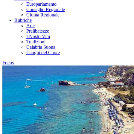
Europarlamento
Consiglio Regionale
Giunta Regionale
Rubriche
Arte
Prelibatezze
I Nostri Vini
Tradizioni
Calabria Suona
Luoghi del Cuore
Focus