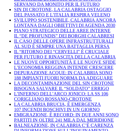
SERVANO DA MONITO PER IL FUTURO
SIN DI CROTONE, LA CALABRIA OSTAGGIO
DEL PASSATO E L’ITALIA RESPIRA VELENO
SVILUPPO SOSTENIBILE, CALABRIA ANCORA
LONTANA DAGLI OBIETTIVI DI AGENDA 2030
PIANO STRATEGICO DELLE AREE INTERNE
IL “DE PROFUNDIS” DEI BORGHI CALABRESI
IL CASO DELLE OPERE INFRASTRUTTURALI
AL SUD È SEMPRE UNA BATTAGLIA PERSA
IL “RITORNO DEI “CERVELLI” È CRUCIALE
PER FUTURO E RINASCITA DELLA CALABRIA
LE NUOVE OPPORTUNITÀ E LE NUOVE SFIDE
L’ECONOMIA REGGINA INTENDE CRESCERE
DEPURAZIONE ACQUE: IN CALABRIA SONO
188 IMPIANTI FUORI NORMA DA ADEGUARE
LA DECONTAMINAZIONE DEL SIN CROTONE
BISOGNA SALVARE IL “SOLDATO” ERRIGO
L’INFERNO DELL’ARCO JONICO: LA SS 106
CORIGLIANO ROSSANO-CROTONE
LA CALABRIA BRUCIA, È EMERGENZA
107 INCENDI BOSCHIVI IN UN GIORNO
EMIGRAZIONE, È RECORD: IN DUE ANNI SONO
PARTITI IN OLTRE 241 MILA DAL MERIDIONE
BALNEAZIONE, IN CALABRIA C’È CARENZA
DI INFORMAZIONE SULL’INQUINAMENTO