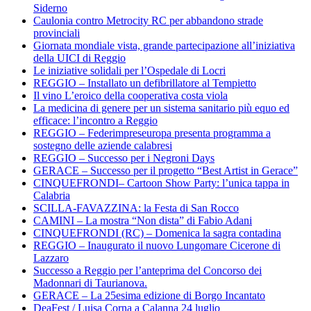
Siderno
Caulonia contro Metrocity RC per abbandono strade
provinciali
Giornata mondiale vista, grande partecipazione all’iniziativa
della UICI di Reggio
Le iniziative solidali per l’Ospedale di Locri
REGGIO – Installato un defibrillatore al Tempietto
Il vino L’eroico della cooperativa costa viola
La medicina di genere per un sistema sanitario più equo ed
efficace: l’incontro a Reggio
REGGIO – Federimpreseuropa presenta programma a
sostegno delle aziende calabresi
REGGIO – Successo per i Negroni Days
GERACE – Successo per il progetto “Best Artist in Gerace”
CINQUEFRONDI– Cartoon Show Party: l’unica tappa in
Calabria
SCILLA-FAVAZZINA: la Festa di San Rocco
CAMINI – La mostra “Non dista” di Fabio Adani
CINQUEFRONDI (RC) – Domenica la sagra contadina
REGGIO – Inaugurato il nuovo Lungomare Cicerone di
Lazzaro
Successo a Reggio per l’anteprima del Concorso dei
Madonnari di Taurianova.
GERACE – La 25esima edizione di Borgo Incantato
DeaFest / Luisa Corna a Calanna 24 luglio