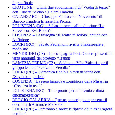
il gran finale
CROTONE – Ultimi due appuntamenti di “Voglia di teatro”
con Lunetta Savino e Chiara Francini
CATANZARO – Giuseppe Ferlito con “Novecento” di
Baricco chiuderà la rassegna Pro.s.a.
POLISTENA (RC) – Sabato in scena all’auditorium “Le
Serve” con Eva Robin’s
COSENZA – La rassegna “Il Teatro fa scuola” chiude con
Anfitrione
LOCRI (RC) – Sabato Paolantoni rivisita Shakespeare a
modo suo
MENDICINO (CS) – La compagnia Porta Cenere presenta la
terza annualità del progetto “Transit”
LAMEZIA TERME (CZ) – Sold out a Vibo Valentia per il
gruppo teatrale “Giovanni Vercillo”
LOCRI (RC) – Domenica Ennio Coltorti in scena con
“Shylock il giudeo”
COSENZA – La regia limpida e coraggiosa della Misasi in
“Cosenza in testa”
POLISTENA (RC) – Tutto pronto per il “Premio cultura
cinematografica”
REGGIO CALABRIA – Questo pomeriggio si presenta il
docufilm di Armino e Marzolla
LOCRI (RC) – Partiranno a breve le riprese del film “L’agorà
perduta”