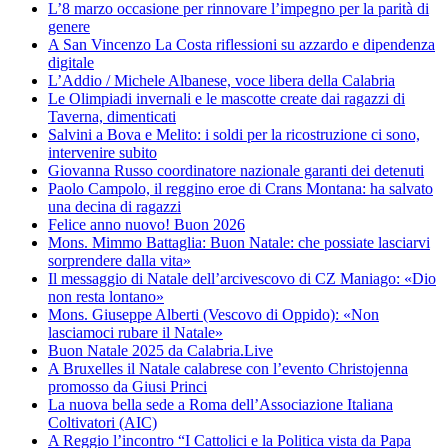
L’8 marzo occasione per rinnovare l’impegno per la parità di
genere
A San Vincenzo La Costa riflessioni su azzardo e dipendenza
digitale
L’Addio / Michele Albanese, voce libera della Calabria
Le Olimpiadi invernali e le mascotte create dai ragazzi di
Taverna, dimenticati
Salvini a Bova e Melito: i soldi per la ricostruzione ci sono,
intervenire subito
Giovanna Russo coordinatore nazionale garanti dei detenuti
Paolo Campolo, il reggino eroe di Crans Montana: ha salvato
una decina di ragazzi
Felice anno nuovo! Buon 2026
Mons. Mimmo Battaglia: Buon Natale: che possiate lasciarvi
sorprendere dalla vita»
Il messaggio di Natale dell’arcivescovo di CZ Maniago: «Dio
non resta lontano»
Mons. Giuseppe Alberti (Vescovo di Oppido): «Non
lasciamoci rubare il Natale»
Buon Natale 2025 da Calabria.Live
A Bruxelles il Natale calabrese con l’evento Christojenna
promosso da Giusi Princi
La nuova bella sede a Roma dell’Associazione Italiana
Coltivatori (AIC)
A Reggio l’incontro “I Cattolici e la Politica vista da Papa