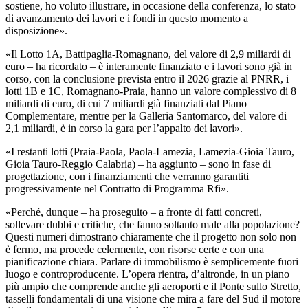
sostiene, ho voluto illustrare, in occasione della conferenza, lo stato
di avanzamento dei lavori e i fondi in questo momento a
disposizione».
«Il Lotto 1A, Battipaglia-Romagnano, del valore di 2,9 miliardi di
euro – ha ricordato – è interamente finanziato e i lavori sono già in
corso, con la conclusione prevista entro il 2026 grazie al PNRR, i
lotti 1B e 1C, Romagnano-Praia, hanno un valore complessivo di 8
miliardi di euro, di cui 7 miliardi già finanziati dal Piano
Complementare, mentre per la Galleria Santomarco, del valore di
2,1 miliardi, è in corso la gara per l’appalto dei lavori».
«I restanti lotti (Praia-Paola, Paola-Lamezia, Lamezia-Gioia Tauro,
Gioia Tauro-Reggio Calabria) – ha aggiunto – sono in fase di
progettazione, con i finanziamenti che verranno garantiti
progressivamente nel Contratto di Programma Rfi».
«Perché, dunque – ha proseguito – a fronte di fatti concreti,
sollevare dubbi e critiche, che fanno soltanto male alla popolazione?
Questi numeri dimostrano chiaramente che il progetto non solo non
è fermo, ma procede celermente, con risorse certe e con una
pianificazione chiara. Parlare di immobilismo è semplicemente fuori
luogo e controproducente. L’opera rientra, d’altronde, in un piano
più ampio che comprende anche gli aeroporti e il Ponte sullo Stretto,
tasselli fondamentali di una visione che mira a fare del Sud il motore