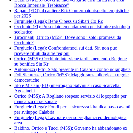
Rocca Imperiale–Trebisacce”
Rapani (FDI) al cantiere Rfi: Confermato rispetto tempistiche
per 2026
Furgiuele (Lega): Bene Cipess su Sibari-Co-Ro
Occhiuto (FI): Presentato emendamento per istituire psicologo
scolastico
Tirocinanti, Orrico (M5S): Dove sono i soldi promessi da
Occhiuto?
Furgiuele (Lega): Confrontiamoci sui dati, Sin non può
ricevere rifiuti da altre regioni
Orrico (M5S): Occhiuto interviene tardi smentendo Regione
su bonifica Sin Kr
Antoniozzi (Fdi): Stato presente in Calabria contro ndrangheta
Ddl Sicurezza, Orrico (M5S): Maggioranza allergica a regole
democratiche
Irto e Misiani (PD) interrogano Salvini su caso Scarcella-
Agostinelli
Orrico (M5S): A Rogliano sospeso servizio di logopedia per
mancanza di personale
Furgiuele (Lega): Fondi per la sicurezza idraulica passo avanti
per sviluppo Calabria
Furgiuele (Lega): Lavorare per sorveglianza epidemiologica
area
Baldino, Orrico e Tucci (M5S): Governo ha abbandonato ex