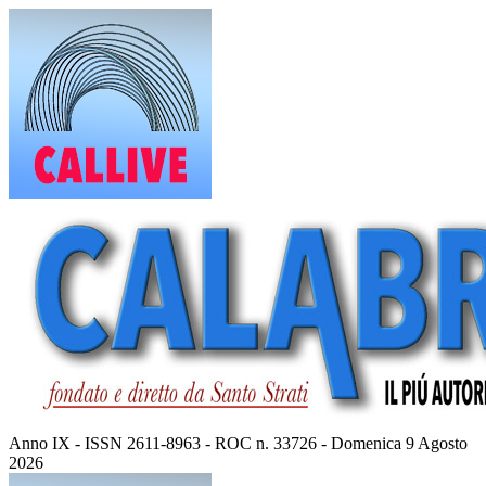
Vai
al
contenuto
Anno IX - ISSN 2611-8963 - ROC n. 33726 - Domenica 9 Agosto
2026