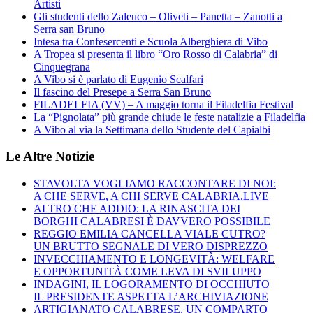
Artisti
Gli studenti dello Zaleuco – Oliveti – Panetta – Zanotti a
Serra san Bruno
Intesa tra Confesercenti e Scuola Alberghiera di Vibo
A Tropea si presenta il libro “Oro Rosso di Calabria” di
Cinquegrana
A Vibo si è parlato di Eugenio Scalfari
Il fascino del Presepe a Serra San Bruno
FILADELFIA (VV) – A maggio torna il Filadelfia Festival
La “Pignolata” più grande chiude le feste natalizie a Filadelfia
A Vibo al via la Settimana dello Studente del Capialbi
Le Altre Notizie
STAVOLTA VOGLIAMO RACCONTARE DI NOI:
A CHE SERVE, A CHI SERVE CALABRIA.LIVE
ALTRO CHE ADDIO: LA RINASCITA DEI
BORGHI CALABRESI È DAVVERO POSSIBILE
REGGIO EMILIA CANCELLA VIALE CUTRO?
UN BRUTTO SEGNALE DI VERO DISPREZZO
INVECCHIAMENTO E LONGEVITÀ: WELFARE
E OPPORTUNITÀ COME LEVA DI SVILUPPO
INDAGINI, IL LOGORAMENTO DI OCCHIUTO
IL PRESIDENTE ASPETTA L’ARCHIVIAZIONE
ARTIGIANATO CALABRESE, UN COMPARTO