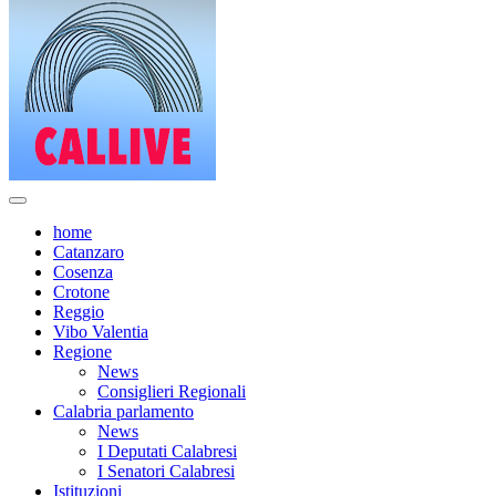
home
Catanzaro
Cosenza
Crotone
Reggio
Vibo Valentia
Regione
News
Consiglieri Regionali
Calabria parlamento
News
I Deputati Calabresi
I Senatori Calabresi
Istituzioni