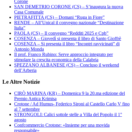
Corone
SAN DEMETRIO CORONE (CS) – S’inaugura la nuova
Casa Comunale
PIETRAFITTA (CS) – Domani “Ruga in Fiore”
RENDE – All’Unical il convegno nazionale “Destinazione
Italia”
PAOLA (CS) – Il convegno “Redditi 2025 e Cpb”
COSENZA – Giovedì si presenta il libro di Santo Gioffrè
COSENZA – Si presenta il libro “Incontri ravvicinati” di
Antonio Monda
Il prof. Franco Rubino: Serve approccio integrato per
stimolare la crescita economica della Calabria
SPEZZANO ALBANESE (CS) – Concluso il weekend
dell’Arberia
Le Altre Notizie
CIRÒ MARINA (KR) – Domenica 9 la 20.ma edizione del
Premio Antica Krimisa
Crotone / Ad Humus- Federico Sironi al Castello Carlo V fino
al 7 settembre
STRONGOLI: Calici sottole stelle a Villa del Popolo il 1°
agosto
Confcommercio Crotone: «Insieme per una movida
responsabile»