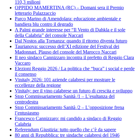
110,3 milioni
OPPIDO MAMERTINA (RC) – Domani sera il Premio
letterario Palazzaccio
Parco Marino di Amendolara: educazione ambientale e
bandiera blu contro il degrado
A Palmi grande interesse per “Il Vento di Dahkla e il sole
della Calabria” del console Naccari
Dal Nostos alla Tornanza: quando il ritorno diventa futuro
Taurianova: successo dell’XI edizione del Festival dei
Madonnari. Plauso del console del Marocco Naccari
Il neo sindaco Cannizzaro incontra il prefetto di Reggio Clara
Vaccaro
Elezioni Reggio 2026 / La politica che “buca” i social e perde
il consenso
Vinitaly 2026: 101 aziende calabresi per mostrare le
eccellenze della regione
Vinitaly: per il vino calabrese un futuro di crescita e sviluppo
Stop Commissariamento Sanità /1 – L’esultanza del
centrodestra
Stop Commissariamento Sanità /2 – L’opposizione frena
l’entusiasmo
Francesco Cannizzaro: mi candido a sindaco di Reggio
Calabria
Referendum Giustizia: tutto quello che c’è da sapere
80 anni di Repubblica: tre sindache calabresi del 1946