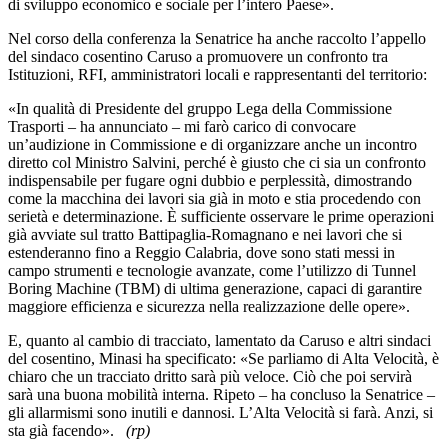
di sviluppo economico e sociale per l’intero Paese».
Nel corso della conferenza la Senatrice ha anche raccolto l’appello
del sindaco cosentino Caruso a promuovere un confronto tra
Istituzioni, RFI, amministratori locali e rappresentanti del territorio:
«In qualità di Presidente del gruppo Lega della Commissione
Trasporti – ha annunciato – mi farò carico di convocare
un’audizione in Commissione e di organizzare anche un incontro
diretto col Ministro Salvini, perché è giusto che ci sia un confronto
indispensabile per fugare ogni dubbio e perplessità, dimostrando
come la macchina dei lavori sia già in moto e stia procedendo con
serietà e determinazione. È sufficiente osservare le prime operazioni
già avviate sul tratto Battipaglia-Romagnano e nei lavori che si
estenderanno fino a Reggio Calabria, dove sono stati messi in
campo strumenti e tecnologie avanzate, come l’utilizzo di Tunnel
Boring Machine (TBM) di ultima generazione, capaci di garantire
maggiore efficienza e sicurezza nella realizzazione delle opere».
E, quanto al cambio di tracciato, lamentato da Caruso e altri sindaci
del cosentino, Minasi ha specificato: «Se parliamo di Alta Velocità, è
chiaro che un tracciato dritto sarà più veloce. Ciò che poi servirà
sarà una buona mobilità interna.
Ripeto – ha concluso la Senatrice –
gli allarmismi sono inutili e dannosi. L’Alta Velocità si farà. Anzi, si
sta già facendo».
(rp)