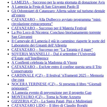
LAMEZIA – Successo per la sesta giornata di donazione Avis
A Lamezia la Festa di San Giovanni Paolo II
Gli Odontoiatri di Catanzaro: Allerta salute sul turismo dentale
all’estero
CATANZARO – Alla Dulbecco avviato programma “mini-
circolazione extracorporea”
CATANZARO – Successo per il Materia Festival
La Pro Loco di Nicotera: Concluso biorisanamento torrente
San Giovanni
Il Carnevale di Lamezia è già in cammino: riaperte le porte del
Laboratorio dei Giganti dell’Allegria
CATANZARO – Successo per “La Taranta e il mare”
SOVERIA MANNELLI – Dal 4 settembre l’Università
d’Estate sull’Intelligence
A Conflenti celebrata la Madonna di Visora
CATANZARO – EstArte entro il confine questa sera il Trio
Conservatorio
CARDINALE (CZ) – Il festival ‘nTramenti 2025 – Memoria
che cura
NOCERA TERINESE (CZ) – Si presenta il libro “Giornali
prigionieri”
A Lamezia evento di prevenzione per il progetto Gap
MONTAURO (CZ) – Torna la Notte Azzurra
GIZZERIA (CZ) – La Sagra Patati, Pipi e Mulingiani
CATANZARO LIDO – Il libro di Claudio Borghi