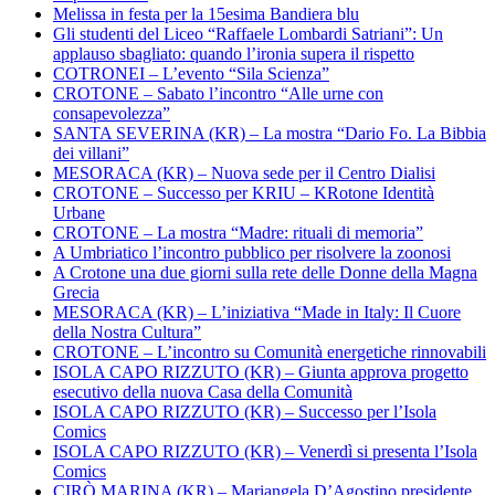
Melissa in festa per la 15esima Bandiera blu
Gli studenti del Liceo “Raffaele Lombardi Satriani”: Un
applauso sbagliato: quando l’ironia supera il rispetto
COTRONEI – L’evento “Sila Scienza”
CROTONE – Sabato l’incontro “Alle urne con
consapevolezza”
SANTA SEVERINA (KR) – La mostra “Dario Fo. La Bibbia
dei villani”
MESORACA (KR) – Nuova sede per il Centro Dialisi
CROTONE – Successo per KRIU – KRotone Identità
Urbane
CROTONE – La mostra “Madre: rituali di memoria”
A Umbriatico l’incontro pubblico per risolvere la zoonosi
A Crotone una due giorni sulla rete delle Donne della Magna
Grecia
MESORACA (KR) – L’iniziativa “Made in Italy: Il Cuore
della Nostra Cultura”
CROTONE – L’incontro su Comunità energetiche rinnovabili
ISOLA CAPO RIZZUTO (KR) – Giunta approva progetto
esecutivo della nuova Casa della Comunità
ISOLA CAPO RIZZUTO (KR) – Successo per l’Isola
Comics
ISOLA CAPO RIZZUTO (KR) – Venerdì si presenta l’Isola
Comics
CIRÒ MARINA (KR) – Mariangela D’Agostino presidente