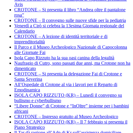
Avis
CROTONE – Si presenta il libro “Andrea oltre il pantalone
rosa”
CROTONE – Il convegno sulle nuove sfide per la pediatria
Venerdì a Cirò si celebra la 13esima Giornata regionale del
Calendario
CROTONE – A lezione di identità territoriale e di
imprenditorialità
Il Parco e il Museo Archeologico Nazionale di Capocolonna
alle Giornate Fai
Isola Capo Rizzuto ha la sua oasi canina della legalità
Naufragio di Cutro, sono passati due anni, ma Crotone non ha
dimenticato
CROTONE – Si presenta la delegazione Fai di Crotone e
Santa Severina
All’Ospedale di Crotone al via i lavori per il Reparto di
Emodinamica
ISOLA CAPO RIZZUTO (KR) – Lunedì il convegno su
bullismo e cyberbullismo
“Libere Donne” di Crotone e “InOltre” insieme per i bambini
africani
CROTONE – Ingresso gratuito al Museo Archeologico
ISOLA CAPO RIZZUTO (KR) – Il 7 febbraio si presenta il
Piano Strategico
Il Tar dà ragione all’Adp di Kr sull’assistenza domiciliare