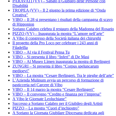
PARAVATI (VV) – Sabato il Giubileo delle Persone con
Disabilità
TROPEA (VV) – Il 2 giugno la prima edizione di “Onda
Creativa”
VIBO – Il 28 si presentano i risultati della campagna di scavo
di Hipponion
Soriano Calabro celebra il restauro della Madonna del Rosario
PIZZO (VV) – Inaugurata la mostra “L’amore nell’arte”
A Vibo il congresso della Società italiana dei chirurghi
Il progetto della Pro Loco per celebrare i 243 anni di
Filadelfia
VIBO – Al via il Festival Pensa Tu
VIBO – Si presenta il libro “Inferi” di De Masi
VIBO – Al Museo Lìmen inaugurata la mostra di Berlingeri
ZUNGRI – Si presenta il libro “Corpus speluncarum
medioevi”
VIBO – La mostra “Cesare Berlingeri. Tra le pieghe dell’arte”
L’Azienda Mulinum avvia un percorso di formazione di
pasticceria nel Carcere di Vibo
VIBO – Il 14 marzo la mostra “Cesare Berlingeri”
VIBO – Il convegno “Credito e finanza per l’impresa”
A Vibo le Giornate Leoluchiane”
Successo a Soriano Calabro per il Giubileo degli Artisti
PIZZO – La mostra “Cuori d’inchiostro”
A Soriano la Giornata Giubilare Diocesana dedicata agli