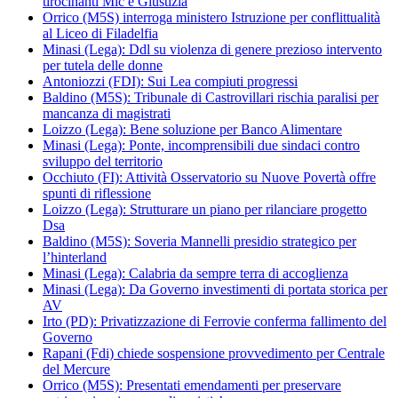
tirocinanti Mic e Giustizia
Orrico (M5S) interroga ministero Istruzione per conflittualità
al Liceo di Filadelfia
Minasi (Lega): Ddl su violenza di genere prezioso intervento
per tutela delle donne
Antoniozzi (FDI): Sui Lea compiuti progressi
Baldino (M5S): Tribunale di Castrovillari rischia paralisi per
mancanza di magistrati
Loizzo (Lega): Bene soluzione per Banco Alimentare
Minasi (Lega): Ponte, incomprensibili due sindaci contro
sviluppo del territorio
Occhiuto (FI): Attività Osservatorio su Nuove Povertà offre
spunti di riflessione
Loizzo (Lega): Strutturare un piano per rilanciare progetto
Dsa
Baldino (M5S): Soveria Mannelli presidio strategico per
l’hinterland
Minasi (Lega): Calabria da sempre terra di accoglienza
Minasi (Lega): Da Governo investimenti di portata storica per
AV
Irto (PD): Privatizzazione di Ferrovie conferma fallimento del
Governo
Rapani (Fdi) chiede sospensione provvedimento per Centrale
del Mercure
Orrico (M5S): Presentati emendamenti per preservare