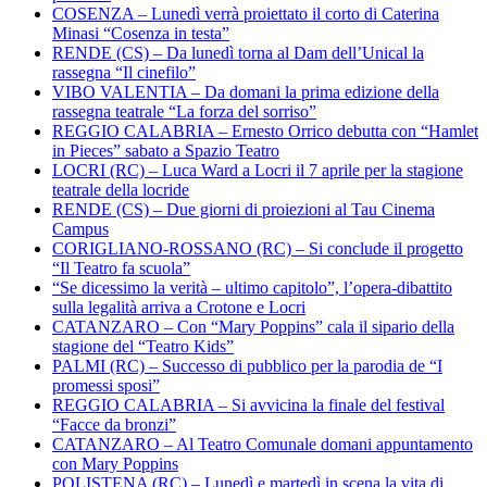
COSENZA – Lunedì verrà proiettato il corto di Caterina
Minasi “Cosenza in testa”
RENDE (CS) – Da lunedì torna al Dam dell’Unical la
rassegna “Il cinefilo”
VIBO VALENTIA – Da domani la prima edizione della
rassegna teatrale “La forza del sorriso”
REGGIO CALABRIA – Ernesto Orrico debutta con “Hamlet
in Pieces” sabato a Spazio Teatro
LOCRI (RC) – Luca Ward a Locri il 7 aprile per la stagione
teatrale della locride
RENDE (CS) – Due giorni di proiezioni al Tau Cinema
Campus
CORIGLIANO-ROSSANO (RC) – Si conclude il progetto
“Il Teatro fa scuola”
“Se dicessimo la verità – ultimo capitolo”, l’opera-dibattito
sulla legalità arriva a Crotone e Locri
CATANZARO – Con “Mary Poppins” cala il sipario della
stagione del “Teatro Kids”
PALMI (RC) – Successo di pubblico per la parodia de “I
promessi sposi”
REGGIO CALABRIA – Si avvicina la finale del festival
“Facce da bronzi”
CATANZARO – Al Teatro Comunale domani appuntamento
con Mary Poppins
POLISTENA (RC) – Lunedì e martedì in scena la vita di