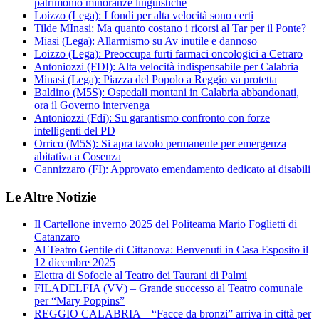
patrimonio minoranze linguistiche
Loizzo (Lega): I fondi per alta velocità sono certi
Tilde MInasi: Ma quanto costano i ricorsi al Tar per il Ponte?
Miasi (Lega): Allarmismo su Av inutile e dannoso
Loizzo (Lega): Preoccupa furti farmaci oncologici a Cetraro
Antoniozzi (FDI): Alta velocità indispensabile per Calabria
Minasi (Lega): Piazza del Popolo a Reggio va protetta
Baldino (M5S): Ospedali montani in Calabria abbandonati,
ora il Governo intervenga
Antoniozzi (Fdi): Su garantismo confronto con forze
intelligenti del PD
Orrico (M5S): Si apra tavolo permanente per emergenza
abitativa a Cosenza
Cannizzaro (FI): Approvato emendamento dedicato ai disabili
Le Altre Notizie
Il Cartellone inverno 2025 del Politeama Mario Foglietti di
Catanzaro
Al Teatro Gentile di Cittanova: Benvenuti in Casa Esposito il
12 dicembre 2025
Elettra di Sofocle al Teatro dei Taurani di Palmi
FILADELFIA (VV) – Grande successo al Teatro comunale
per “Mary Poppins”
REGGIO CALABRIA – “Facce da bronzi” arriva in città per