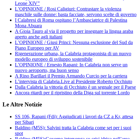
Leone XIV”
L’OPINIONE / Rosi Caligiuri: Contrastare la violenza
maschile sulle donne: basta facciate, servono scelte di governo
I Calabresi di Roma ospitano l’Ambasciatrice di Palestina
Mona Abuara
A Gioia Tauro al via il progetto per insegnare la lingua araba
aperto anche agli italiani
L’OPINIONE / Giusi Princi: Nessuna esclusione del Sud da
Piano Europeo per AV
Rigenerazione urbana, la Calabria protagonista di un nuovo
modello europeo di sviluppo sostenibile
L’OPINIONE / Ernesto Rapani: In Calabria non serve un
nuovo aeroporto, ma buon senso
A Rino Barillari il Premio Armando Curcio per la carriera
L’intervista di Calabria.Live al Presidente Roberto Occhiuto
Dalla Calabria la vittoria di Occhiuto è un segnale per il Paese
Ancora ritardi per il ripristino della Diga sul torrente Lordo
Le Altre Notizie
SS 106, Rapani (Fdi): Aggiudicati i lavori da CZ a Kr, attesa
per Sibari
Baldino (M5S): Salvini tratta la Calabria come set per i suoi
spot
Baldino (M5S):Governo intervenga su crisi idrica nell’area