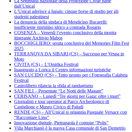
La Settimana nazionale della Protezione Civile parte
dall’Unical
L’Unical aderisce a Iupals: cinque borse di studio per gli
studenti palestinesi
La denuncia della sindaca di Mendicino Bucarelli:
nsufficiente ripristino idrico a contrada Rosario
COSENZA – Venerdì l’evento conclusivo della mostra
itinerante Archivio Mabos
BOCCHIGLIERO: serata conclusiva del Memories Film Fest
2025
TERRANOVA DA SIBARI (CS) – Successo per Vespa in
Moto
CIVITA (CS) – L’Onirika Festival
Inaugurato a Lorica il Centro informazioni turistiche
SAN LUCIDO (CS) – Tutto pronto per i Fotografia Calabria
Festival
Castrolibero rilancia la sfida al randagismo
SAN FILI – Presentate “Le Notti delle Magare”
CERISANO – Lunedì “Tre giorni per Gaza: oltre i muri”
Giornalisti e tour operator al Parco Archeologico di
Castiglione e Museo Civico di Paludi
RENDE (CS) – All’Unical si omaggia Pasquale Versace con
“Raccontare Lino”
Innovazione digitale, Pietrapaola è comune “Polis”
Villa Marchianò è la nuova Casa comunale di San Demetrio