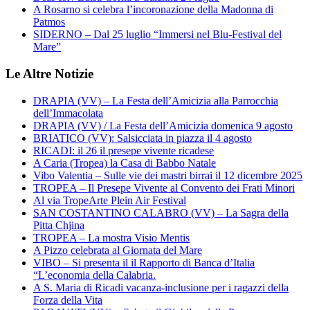
A Rosarno si celebra l’incoronazione della Madonna di
Patmos
SIDERNO – Dal 25 luglio “Immersi nel Blu-Festival del
Mare”
Le Altre Notizie
DRAPIA (VV) – La Festa dell’Amicizia alla Parrocchia
dell’Immacolata
DRAPIA (VV) / La Festa dell’Amicizia domenica 9 agosto
BRIATICO (VV): Salsicciata in piazza il 4 agosto
RICADI: il 26 il presepe vivente ricadese
A Caria (Tropea) la Casa di Babbo Natale
Vibo Valentia – Sulle vie dei mastri birrai il 12 dicembre 2025
TROPEA – Il Presepe Vivente al Convento dei Frati Minori
Al via TropeArte Plein Air Festival
SAN COSTANTINO CALABRO (VV) – La Sagra della
Pitta Chjina
TROPEA – La mostra Visio Mentis
A Pizzo celebrata al Giornata del Mare
VIBO – Si presenta il il Rapporto di Banca d’Italia
“L’economia della Calabria.
A S. Maria di Ricadi vacanza-inclusione per i ragazzi della
Forza della Vita