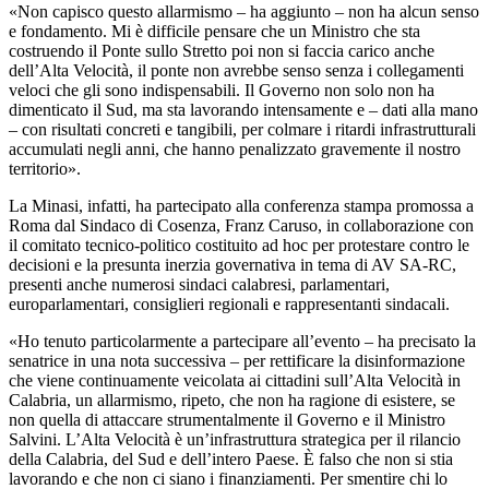
«Non capisco questo allarmismo – ha aggiunto – non ha alcun senso
e fondamento. Mi è difficile pensare che un Ministro che sta
costruendo il Ponte sullo Stretto poi non si faccia carico anche
dell’Alta Velocità, il ponte non avrebbe senso senza i collegamenti
veloci che gli sono indispensabili. Il Governo non solo non ha
dimenticato il Sud, ma sta lavorando intensamente e – dati alla mano
– con risultati concreti e tangibili, per colmare i ritardi infrastrutturali
accumulati negli anni, che hanno penalizzato gravemente il nostro
territorio».
La Minasi, infatti, ha partecipato
alla conferenza stampa promossa a
Roma dal Sindaco di Cosenza, Franz Caruso, in collaborazione con
il comitato tecnico-politico costituito ad hoc per protestare contro le
decisioni e la presunta inerzia governativa in tema di AV SA-RC,
presenti anche numerosi sindaci calabresi, parlamentari,
europarlamentari, consiglieri regionali e rappresentanti sindacali.
«Ho tenuto particolarmente a partecipare all’evento – ha precisato la
senatrice in una nota successiva – per rettificare la disinformazione
che viene continuamente veicolata ai cittadini sull’Alta Velocità in
Calabria, un allarmismo, ripeto, che non ha ragione di esistere, se
non quella di attaccare strumentalmente il Governo e il Ministro
Salvini. L’Alta Velocità è un’infrastruttura strategica per il rilancio
della Calabria, del Sud e dell’intero Paese. È falso che non si stia
lavorando e che non ci siano i finanziamenti. Per smentire chi lo