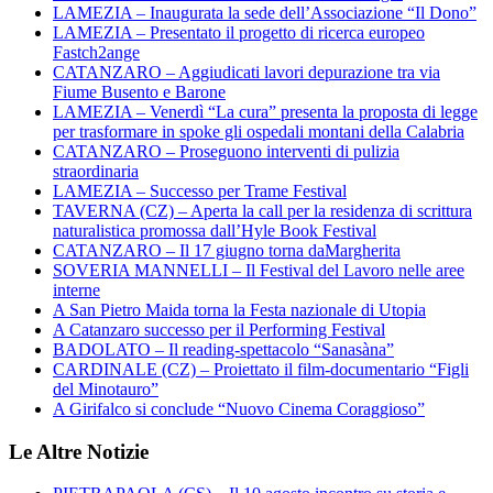
LAMEZIA – Inaugurata la sede dell’Associazione “Il Dono”
LAMEZIA – Presentato il progetto di ricerca europeo
Fastch2ange
CATANZARO – Aggiudicati lavori depurazione tra via
Fiume Busento e Barone
LAMEZIA – Venerdì “La cura” presenta la proposta di legge
per trasformare in spoke gli ospedali montani della Calabria
CATANZARO – Proseguono interventi di pulizia
straordinaria
LAMEZIA – Successo per Trame Festival
TAVERNA (CZ) – Aperta la call per la residenza di scrittura
naturalistica promossa dall’Hyle Book Festival
CATANZARO – Il 17 giugno torna daMargherita
SOVERIA MANNELLI – Il Festival del Lavoro nelle aree
interne
A San Pietro Maida torna la Festa nazionale di Utopia
A Catanzaro successo per il Performing Festival
BADOLATO – Il reading-spettacolo “Sanasàna”
CARDINALE (CZ) – Proiettato il film-documentario “Figli
del Minotauro”
A Girifalco si conclude “Nuovo Cinema Coraggioso”
Le Altre Notizie