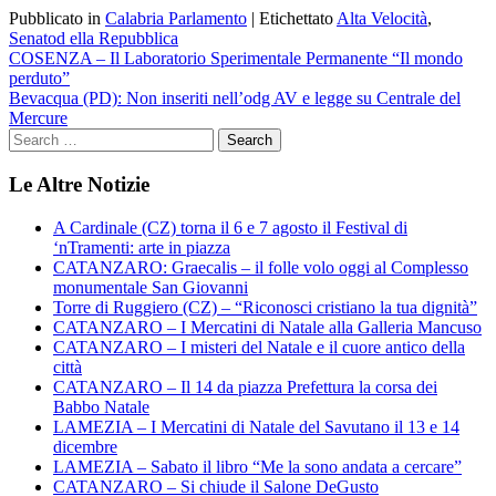
Pubblicato in
Calabria Parlamento
|
Etichettato
Alta Velocità
,
Senatod ella Repubblica
Navigazione
COSENZA – Il Laboratorio Sperimentale Permanente “Il mondo
perduto”
articoli
Bevacqua (PD): Non inseriti nell’odg AV e legge su Centrale del
Mercure
Le Altre Notizie
A Cardinale (CZ) torna il 6 e 7 agosto il Festival di
‘nTramenti: arte in piazza
CATANZARO: Graecalis – il folle volo oggi al Complesso
monumentale San Giovanni
Torre di Ruggiero (CZ) – “Riconosci cristiano la tua dignità”
CATANZARO – I Mercatini di Natale alla Galleria Mancuso
CATANZARO – I misteri del Natale e il cuore antico della
città
CATANZARO – Il 14 da piazza Prefettura la corsa dei
Babbo Natale
LAMEZIA – I Mercatini di Natale del Savutano il 13 e 14
dicembre
LAMEZIA – Sabato il libro “Me la sono andata a cercare”
CATANZARO – Si chiude il Salone DeGusto