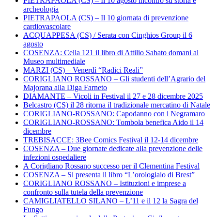
PIETRAPAOLA (CS) – Il 10 agosto incontro su storia e
archeologia
PIETRAPAOLA (CS) – Il 10 giornata di prevenzione
cardiovascolare
ACQUAPPESA (CS) / Serata con Cinghios Group il 6
agosto
COSENZA: Cella 121 il libro di Attilio Sabato domani al
Museo multimediale
MARZI (CS) – Venerdì “Radici Reali”
CORIGLIANO ROSSANO – Gli studenti dell’Agrario del
Majorana alla Diga Farneto
DIAMANTE – Vicoli in Festival il 27 e 28 dicembre 2025
Belcastro (CS) il 28 ritorna il tradizionale mercatino di Natale
CORIGLIANO-ROSSANO: Capodanno con i Negramaro
CORIGLIANO-ROSSANO: Tombola benefica Aido il 14
dicembre
TREBISACCE: 3Bee Comics Festival il 12-14 dicembre
COSENZA – Due giornate dedicate alla prevenzione delle
infezioni ospedaliere
A Corigliano Rossano successo per il Clementina Festival
COSENZA – Si presenta il libro “L’orologiaio di Brest”
CORIGLIANO ROSSANO – Istituzioni e imprese a
confronto sulla tutela della prevenzione
CAMIGLIATELLO SILANO – L’11 e il 12 la Sagra del
Fungo