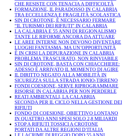
CHE RESISTE CON TENACIA A DIFFICOLTÀ
FORMAZIONE, IL PARADOSSO IN CALABRIA
TRA ECCELLENZA E FRAGILITÀ SCOLASTICA
SIN DI CROTONE, È NECESSARIO FERMARE
“IL TURISMO DEI RIFIUTI” IN CALABRIA
LA CALABRIA E 55 ANNI DI REGIONALISMO
TANTE LE RIFORME ANCORA DA ATTUARE
LE AREE INTERNE NON DEVONO DIVENTARE
LUOGHI FANTASMA, MA UN’OPPORTUNITÀ
È IN CRISI LA DEPURAZIONE IN CALABRIA
PROBLEMA TRASCURATO, NON RINVIABILE
SIN DI CROTONE, BASTA CON CHIACCHIERE:
ADESSO È ARRIVATO IL MOMENTO DI AGIRE
IL DIRITTO NEGATO ALLA MOBILITÀ IN
SICUREZZA SULLA STRADA IONIO-TIRRENO
FONDI COESIONE, SERVE RIPROGRAMMARE
RISORSE IN CALABRIA PER NON PERDERLE
REATI AMBIENTALI, LA CALABRIA
SECONDA PER IL CICLO NELLA GESTIONE DEI
RIFIUTI
FONDO DI COESIONE, OBIETTIVO LONTANO
IN QUATTRO ANNI SPESI SOLO 2,8 MILIARDI
STOP A RIFIUTI TOSSICI A CROTONE
PORTATI DA ALTRE REGIONI D’ITALIA
LE LACRIME DI REGGIO DOPO 55 ANNI