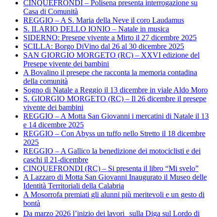
CINQUEFRONDI – Polisena presenta interrogazione su
Casa di Comunità
REGGIO – A S. Maria della Neve il coro Laudamus
S. ILARIO DELLO IONIO – Natale in musica
SIDERNO: Presepe vivente a Mirto il 27 dicembre 2025
SCILLA: Borgo DiVino dal 26 al 30 dicembre 2025
SAN GIORGIO MORGETO (RC) – XXVI edizione del
Presepe vivente dei bambini
A Bovalino il presepe che racconta la memoria contadina
della comunità
Sogno di Natale a Reggio il 13 dicembre in viale Aldo Moro
S. GIORGIO MORGETO (RC) – Il 26 dicembre il presepe
vivente dei bambini
REGGIO – A Motta San Giovanni i mercatini di Natale il 13
e 14 dicembre 2025
REGGIO – Con Abyss un tuffo nello Stretto il 18 dicembre
2025
REGGIO – A Gallico la benedizione dei motociclisti e dei
caschi il 21-dicembre
CINQUEFRONDI (RC) – Si presenta il libro “Mi svelo”
A Lazzaro di Motta San Giovanni Inaugurato il Museo delle
Identità Territoriali della Calabria
A Mosorrofa premiati gli alunni più meritevoli e un gesto di
bontà
Da marzo 2026 l’inizio dei lavori sulla Diga sul Lordo di