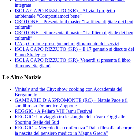
integrata
ISOLA CAPO RIZZUTO (KR) – Al via il progetto
ambientale “Compostiamoci bene”
CROTONE – Presentato il master “La filiera digitale dei beni
culturali”
CROTONE – Si presenta il master “La filiera digitale dei ben
culturali”
L’Asp Crotone prosegue nel miglioramento dei servizi
ISOLA CAPO RIZZUTO (KR) – Il 17 gennaio si discute del
Piano Strategico
ISOLA CAPO RIZZUTO (KR)- Venerdì si presenta il libro
di mons. Staglianò
Le Altre Notizie
Vinitaly and the City: show cooking con Accademia del
Bergamotto
GAMBARIE D’ASPROMONTE (RC) – Natale Pace e il
suo libro su Domenico Zappone
REGGIO / A Pellaro VIII Jamu Festival
REGGIO: Un viaggio tra le stanghe della Vara. Oggi allo
Sporting Stelle del Sud
REGGIO – Mercoledì la conferenza “Dalla filosofia al corpo:
la nascita del pensiero medico in Magna Grecia”