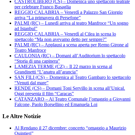
CASTROLIBERO (CS) – Domenica uno spettacolo teatrale
per celebrare Franco Basaglia
REGGIO CALABRIA – Venerdì a Palazzo San Giorgio
arriva “La primavera di Persefone”
PALMI (RC) – Lunedì arriva al teatro Manfroce “Un sogno
ad Istanbul”
REGGIO CALABRIA – Venerdì al Cilea in scena lo
spettacolo “Ma non avevamo detto per sempre?”
PALMI (RC) – Applausi a scena aperta per Remo Girone al
Teatro Manfroce
CAULONIA (RC) – Domani all’Auditorium lo spettacolo
“Storia di una capinera”
LAMEZIA TERME (CZ) – Il 22 marzo in scena al
Grandinetti “L’anatra all’arancia”
SAN FILI (CS) – Domenica al Teatro Gambaro lo spettacolo
“Venuti dal mare”
RENDE (CS) – Domani Toni Servillo in scena all’Unical.
Oggi presenta il film “Caracas”
CATANZARO – Al Teatro Comunale l’omaggio a Giovanni
Falcone, Paolo Borsellino ed Emanuela Loi
Le Altre Notizie
Al Rendano il 27 dicembre: concerto “omaggio a Maurizio
Quintieri”