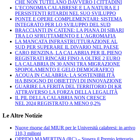
CHE NON TUTELANO DAVVERO I CITTADINI
L’ECONOMIA CALABRESE E LA NATURA E I
PERSISTENTI RITARDI NEL SUO SVILUPPO
PONTE E OPERE COMPLEMENTARI: SISTEMA
INTEGRATO PER LO SVILUPPO DEL SUD
BRACCIANTI IN CATENE: LA PIANA DI SIBARI
TRA LO SFRUTTAMENTO E L’AGROMAFIA
LA MANCATA INFRASTRUTTURAZIONE AL
SUD PER SUPERARE IL DIVARIO NEL PAESE
CARO BENZINA, LA CALABRIA PER IL PIENO
REGISTRATI RINCARI FINO A OLTRE 2 EURO
LA CALABRIA IN 30 ANNI TRA MIGRAZIONE
SPOPOLAMENTO E GELO DEMOGRAFICO
ACQUA IN CALABRIA: LA SOSTENIBILITÀ
HA BISOGNO DI OBIETTIVI DI INNOVAZIONE
GUARIRE LA FERITA DEL TERRITORIO DI KR
ATTRAVERSO LA FORZA DELLA LEGALITÀ
IL PIL DELLA CALABRIA NON CRESCE
NEL 2024 REGISTRATO A MENO 0,2%
Le Altre Notizie
Nuove risorse dal MIUR per le Università calabresi: in arrivo
110,3 milioni
OPPIDO MAMERTINA (RC) – Stasera il Premio letterario