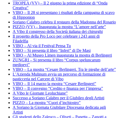
TROPEA (VV) – Il 2 giugno la prima edizione di “Onda
Creativa”
VIBO – Il 28 si presentano i risultati della campagna di scavo
di Hipponion
Soriano Calabro celebra il restauro della Madonna del Rosario
PIZZO (VV) – Inaugurata la mostra “L’amore nell’arte”
A Vibo il congresso della Società italiana dei chirurghi
Il progetto della Pro Loco per celebrare i 243 anni di
Filadelfia
VIBO – Al via il Festival Pensa Tu
VIBO – Si presenta il libro “Inferi” di De Masi
VIBO – Al Museo Lìmen inaugurata la mostra di Berlingeri
ZUNGRI – Si presenta il libro “Corpus speluncarum
medioevi”
VIBO – La mostra “Cesare Berlingeri. Tra le pieghe dell’arte”
L’Azienda Mulinum avvia un percorso di formazione di
pasticceria nel Carcere di Vibo
VIBO – Il 14 marzo la mostra “Cesare Berlingeri”
VIBO – Il convegno “Credito e finanza per l’impresa”
A Vibo le Giornate Leoluchiane”
Successo a Soriano Calabro per il Giubileo degli Artisti
PIZZO – La mostra “Cuori d’inchiostro”
A Soriano la Giornata Giubilare Diocesana dedicata agli
Artisti
Gli studenti dello Zaleuco – Oliveti – Panetta – Zanotti a