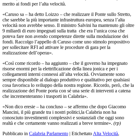
merito ai fondi per l’alta velocità.
«Caruso sa – ha detto Loizzo – che realizzare il Ponte sullo Stretto,
che sarebbe la più importante infrastruttura europea, senza l’alta
velocità non avrebbe senso. Il ministro Salvini ha mantenuto gli oltre
9 miliardi di euro impegnati sulla tratta che era l’unica cosa che
poteva fare non avendo competenze dirette sulla modulazione dei
fondi. Raccolgo l’appello di Caruso come uno stimolo propositivo
per sollecitare RFI ad attivare le procedure di gara per la
realizzazione dell’operaı».
«Così come ricordo – ha aggiunto – che il governo ha impegnato
risorse enormi per la elettrificazione della linea jonica e per i
collegamenti interni connessi all’alta velocità. Ovviamente sono
sempre disponibile al dialogo produttivo e qualitativo per qualsiasi
cosa favorisca lo sviluppo della nostra regione. Ricordo, però, che la
realizzazione del Ponte porta con sé una serie di interventi a catena
che incrementeranno i trasporti in Calabria».
«Non dico eresie – ha concluso – se affermo che dopo Giacomo
Mancini, il più grande tra i nostri politici,la Calabria non ha
conosciuto investimenti complessivi e sostanziali che oggi sono
realtà e che certamente vanno realizzati a breve termine».
(rp)
Pubblicato in
Calabria Parlamento
|
Etichettato
Alta Velocità
,