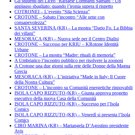
Gli studenti del Liceo “Raffaele Lombardi Satriani”: Un
applauso sbagliato: quando l’ironia supera il rispetto
COTRONEI – L’evento “Sila Scienza”
CROTONE – Sabato l’incontro “Alle urne con
consapevolezza”
SANTA SEVERINA (KR) – La mostra “Dario Fo. La Bibbia
dei villani”
MESORACA (KR) – Nuova sede per il Centro Dialisi
CROTONE – Successo per KRIU – KRotone Identità
Urbane
CROTONE – La mostra “Madre: rituali di memoria”
A Umbriatico l’incontro pubblico per risolvere la zoonosi
A Crotone una due giorni sulla rete delle Donne della Magna
Grecia
MESORACA (KR) – L’iniziativa “Made in Italy: Il Cuore
della Nostra Cultura”
CROTONE – L’incontro su Comunità energetiche rinnovabili
ISOLA CAPO RIZZUTO (KR) – Giunta approva progetto
esecutivo della nuova Casa della Comunità
ISOLA CAPO RIZZUTO (KR) – Successo per l’Isola
Comics
ISOLA CAPO RIZZUTO (KR) – Venerdì si presenta l’Isola
Comics
CIRÒ MARINA (KR) – Mariangela D’Agostino presidente
Avis