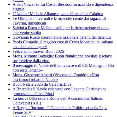
A San Vincenzo La Costa riflessioni su azzardo e dipendenza
digitale
L’Addio / Michele Albanese, voce libera della Calabria
Le Olimpiadi invernali e le mascotte create dai ragazzi di
Taverna, dimenticati
Salvini a Bova e Melito: i soldi per la ricostruzione ci sono,
intervenire subito
Giovanna Russo coordinatore nazionale garanti dei detenuti
Paolo Campolo, il reggino eroe di Crans Montana: ha salvato
una decina di ragazzi
Felice anno nuovo! Buon 2026
Mons. Mimmo Battaglia: Buon Natale: che possiate lasciarvi
sorprendere dalla vita»
Il messaggio di Natale dell’arcivescovo di CZ Maniago: «Dio
non resta lontano»
Mons. Giuseppe Alberti (Vescovo di Oppido): «Non
lasciamoci rubare il Natale»
Buon Natale 2025 da Calabria.Live
A Bruxelles il Natale calabrese con l’evento Christojenna
promosso da Giusi Princi
La nuova bella sede a Roma dell’Associazione Italiana
Coltivatori (AIC)
A Reggio l’incontro “I Cattolici e la Politica vista da Papa
Leone XIV”