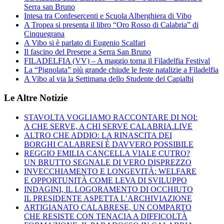
Serra san Bruno
Intesa tra Confesercenti e Scuola Alberghiera di Vibo
A Tropea si presenta il libro “Oro Rosso di Calabria” di
Cinquegrana
A Vibo si è parlato di Eugenio Scalfari
Il fascino del Presepe a Serra San Bruno
FILADELFIA (VV) – A maggio torna il Filadelfia Festival
La “Pignolata” più grande chiude le feste natalizie a Filadelfia
A Vibo al via la Settimana dello Studente del Capialbi
Le Altre Notizie
STAVOLTA VOGLIAMO RACCONTARE DI NOI:
A CHE SERVE, A CHI SERVE CALABRIA.LIVE
ALTRO CHE ADDIO: LA RINASCITA DEI
BORGHI CALABRESI È DAVVERO POSSIBILE
REGGIO EMILIA CANCELLA VIALE CUTRO?
UN BRUTTO SEGNALE DI VERO DISPREZZO
INVECCHIAMENTO E LONGEVITÀ: WELFARE
E OPPORTUNITÀ COME LEVA DI SVILUPPO
INDAGINI, IL LOGORAMENTO DI OCCHIUTO
IL PRESIDENTE ASPETTA L’ARCHIVIAZIONE
ARTIGIANATO CALABRESE, UN COMPARTO
CHE RESISTE CON TENACIA A DIFFICOLTÀ