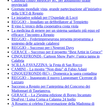
Caulonia contro Metrocity RC per abbandono strade
provinciali
Giornata mondiale vista, grande partecipazione all’iniziativa
della UICI di Reggio
Le iniziative solidali per l’Ospedale di Locri
REGGIO – Installato un defibrillatore al Tempietto
Il vino L’eroico della cooperativa costa viola
La medicina di genere per un sistema sanitario più equo ed
efficace: l’incontro a Reggio
REGGIO – Federimpreseuropa presenta programma a
sostegno delle aziende calabresi
REGGIO – Successo per i Negroni Days
GERACE – Successo per il progetto “Best Artist in Gerace”
CINQUEFRONDI– Cartoon Show Party: l’unica tappa in
Calabria
SCILLA-FAVAZZINA: la Festa di San Rocco
CAMINI – La mostra “Non dista” di Fabio Adani
CINQUEFRONDI (RC) – Domenica la sagra contadina
REGGIO – Inaugurato il nuovo Lungomare Cicerone di
Lazzaro
Successo a Reggio per l’anteprima del Concorso dei
Madonnari di Taurianova.
GERACE – La 25esima edizione di Borgo Incantato
DeaFest / Luisa Corna a Calanna 24 luglio
A Rosarno si celebra l’incoronazione della Madonna di