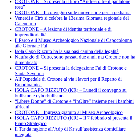
CROTONE – Si presenta il libro “Andrea oltre il pantalone
rosa”
CROTONE – Il convegno sulle nuove sfide per la pediatria
Venerdì a Cirò si celebra la 13esima Giornata regionale del
Calendario
CROTONE – A lezione di identità territoriale e di
imprenditorialità
Il Parco e il Museo Archeologico Nazionale di Capocolonna
alle Giornate Fai
Isola Capo Rizzuto ha la sua oasi canina della legalità
Naufragio di Cutro, sono passati due anni, ma Crotone non ha
dimenticato
CROTONE – Si presenta la delegazione Fai di Crotone e
Santa Severina
All’Ospedale di Crotone al via i lavori per il Reparto di
Emodinamica
ISOLA CAPO RIZZUTO (KR) – Lunedì il convegno su
bullismo e cyberbullismo
“Libere Donne” di Crotone e “InOltre” insieme per i bambini
africani
CROTONE – Ingresso gratuito al Museo Archeologico
ISOLA CAPO RIZZUTO (KR) – Il 7 febbraio si presenta il
Piano Strategico
Il Tar dà ragione all’Adp di Kr sull’assistenza domiciliare
integrata