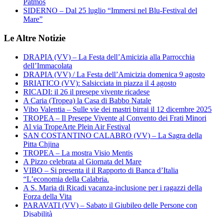
Patmos
SIDERNO – Dal 25 luglio “Immersi nel Blu-Festival del
Mare”
Le Altre Notizie
DRAPIA (VV) – La Festa dell’Amicizia alla Parrocchia
dell’Immacolata
DRAPIA (VV) / La Festa dell’Amicizia domenica 9 agosto
BRIATICO (VV): Salsicciata in piazza il 4 agosto
RICADI: il 26 il presepe vivente ricadese
A Caria (Tropea) la Casa di Babbo Natale
Vibo Valentia – Sulle vie dei mastri birrai il 12 dicembre 2025
TROPEA – Il Presepe Vivente al Convento dei Frati Minori
Al via TropeArte Plein Air Festival
SAN COSTANTINO CALABRO (VV) – La Sagra della
Pitta Chjina
TROPEA – La mostra Visio Mentis
A Pizzo celebrata al Giornata del Mare
VIBO – Si presenta il il Rapporto di Banca d’Italia
“L’economia della Calabria.
A S. Maria di Ricadi vacanza-inclusione per i ragazzi della
Forza della Vita
PARAVATI (VV) – Sabato il Giubileo delle Persone con
Disabilità