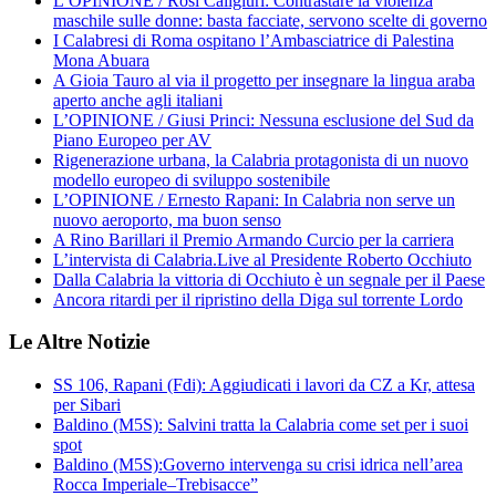
L’OPINIONE / Rosi Caligiuri: Contrastare la violenza
maschile sulle donne: basta facciate, servono scelte di governo
I Calabresi di Roma ospitano l’Ambasciatrice di Palestina
Mona Abuara
A Gioia Tauro al via il progetto per insegnare la lingua araba
aperto anche agli italiani
L’OPINIONE / Giusi Princi: Nessuna esclusione del Sud da
Piano Europeo per AV
Rigenerazione urbana, la Calabria protagonista di un nuovo
modello europeo di sviluppo sostenibile
L’OPINIONE / Ernesto Rapani: In Calabria non serve un
nuovo aeroporto, ma buon senso
A Rino Barillari il Premio Armando Curcio per la carriera
L’intervista di Calabria.Live al Presidente Roberto Occhiuto
Dalla Calabria la vittoria di Occhiuto è un segnale per il Paese
Ancora ritardi per il ripristino della Diga sul torrente Lordo
Le Altre Notizie
SS 106, Rapani (Fdi): Aggiudicati i lavori da CZ a Kr, attesa
per Sibari
Baldino (M5S): Salvini tratta la Calabria come set per i suoi
spot
Baldino (M5S):Governo intervenga su crisi idrica nell’area
Rocca Imperiale–Trebisacce”