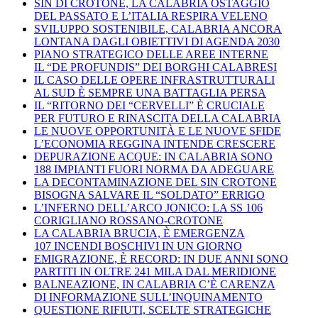
SIN DI CROTONE, LA CALABRIA OSTAGGIO
DEL PASSATO E L’ITALIA RESPIRA VELENO
SVILUPPO SOSTENIBILE, CALABRIA ANCORA
LONTANA DAGLI OBIETTIVI DI AGENDA 2030
PIANO STRATEGICO DELLE AREE INTERNE
IL “DE PROFUNDIS” DEI BORGHI CALABRESI
IL CASO DELLE OPERE INFRASTRUTTURALI
AL SUD È SEMPRE UNA BATTAGLIA PERSA
IL “RITORNO DEI “CERVELLI” È CRUCIALE
PER FUTURO E RINASCITA DELLA CALABRIA
LE NUOVE OPPORTUNITÀ E LE NUOVE SFIDE
L’ECONOMIA REGGINA INTENDE CRESCERE
DEPURAZIONE ACQUE: IN CALABRIA SONO
188 IMPIANTI FUORI NORMA DA ADEGUARE
LA DECONTAMINAZIONE DEL SIN CROTONE
BISOGNA SALVARE IL “SOLDATO” ERRIGO
L’INFERNO DELL’ARCO JONICO: LA SS 106
CORIGLIANO ROSSANO-CROTONE
LA CALABRIA BRUCIA, È EMERGENZA
107 INCENDI BOSCHIVI IN UN GIORNO
EMIGRAZIONE, È RECORD: IN DUE ANNI SONO
PARTITI IN OLTRE 241 MILA DAL MERIDIONE
BALNEAZIONE, IN CALABRIA C’È CARENZA
DI INFORMAZIONE SULL’INQUINAMENTO
QUESTIONE RIFIUTI, SCELTE STRATEGICHE