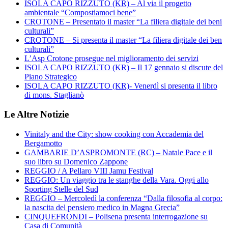
ISOLA CAPO RIZZUTO (KR) – Al via il progetto
ambientale “Compostiamoci bene”
CROTONE – Presentato il master “La filiera digitale dei beni
culturali”
CROTONE – Si presenta il master “La filiera digitale dei ben
culturali”
L’Asp Crotone prosegue nel miglioramento dei servizi
ISOLA CAPO RIZZUTO (KR) – Il 17 gennaio si discute del
Piano Strategico
ISOLA CAPO RIZZUTO (KR)- Venerdì si presenta il libro
di mons. Staglianò
Le Altre Notizie
Vinitaly and the City: show cooking con Accademia del
Bergamotto
GAMBARIE D’ASPROMONTE (RC) – Natale Pace e il
suo libro su Domenico Zappone
REGGIO / A Pellaro VIII Jamu Festival
REGGIO: Un viaggio tra le stanghe della Vara. Oggi allo
Sporting Stelle del Sud
REGGIO – Mercoledì la conferenza “Dalla filosofia al corpo:
la nascita del pensiero medico in Magna Grecia”
CINQUEFRONDI – Polisena presenta interrogazione su
Casa di Comunità