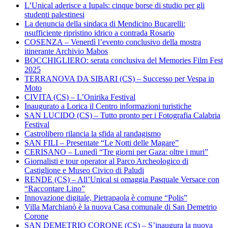
L’Unical aderisce a Iupals: cinque borse di studio per gli
studenti palestinesi
La denuncia della sindaca di Mendicino Bucarelli:
nsufficiente ripristino idrico a contrada Rosario
COSENZA – Venerdì l’evento conclusivo della mostra
itinerante Archivio Mabos
BOCCHIGLIERO: serata conclusiva del Memories Film Fest
2025
TERRANOVA DA SIBARI (CS) – Successo per Vespa in
Moto
CIVITA (CS) – L’Onirika Festival
Inaugurato a Lorica il Centro informazioni turistiche
SAN LUCIDO (CS) – Tutto pronto per i Fotografia Calabria
Festival
Castrolibero rilancia la sfida al randagismo
SAN FILI – Presentate “Le Notti delle Magare”
CERISANO – Lunedì “Tre giorni per Gaza: oltre i muri”
Giornalisti e tour operator al Parco Archeologico di
Castiglione e Museo Civico di Paludi
RENDE (CS) – All’Unical si omaggia Pasquale Versace con
“Raccontare Lino”
Innovazione digitale, Pietrapaola è comune “Polis”
Villa Marchianò è la nuova Casa comunale di San Demetrio
Corone
SAN DEMETRIO CORONE (CS) – S’inaugura la nuova