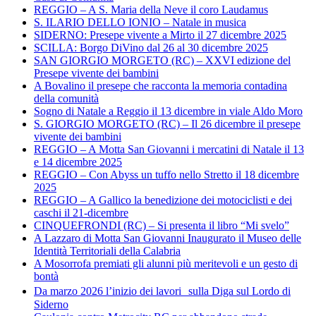
REGGIO – A S. Maria della Neve il coro Laudamus
S. ILARIO DELLO IONIO – Natale in musica
SIDERNO: Presepe vivente a Mirto il 27 dicembre 2025
SCILLA: Borgo DiVino dal 26 al 30 dicembre 2025
SAN GIORGIO MORGETO (RC) – XXVI edizione del
Presepe vivente dei bambini
A Bovalino il presepe che racconta la memoria contadina
della comunità
Sogno di Natale a Reggio il 13 dicembre in viale Aldo Moro
S. GIORGIO MORGETO (RC) – Il 26 dicembre il presepe
vivente dei bambini
REGGIO – A Motta San Giovanni i mercatini di Natale il 13
e 14 dicembre 2025
REGGIO – Con Abyss un tuffo nello Stretto il 18 dicembre
2025
REGGIO – A Gallico la benedizione dei motociclisti e dei
caschi il 21-dicembre
CINQUEFRONDI (RC) – Si presenta il libro “Mi svelo”
A Lazzaro di Motta San Giovanni Inaugurato il Museo delle
Identità Territoriali della Calabria
A Mosorrofa premiati gli alunni più meritevoli e un gesto di
bontà
Da marzo 2026 l’inizio dei lavori sulla Diga sul Lordo di
Siderno