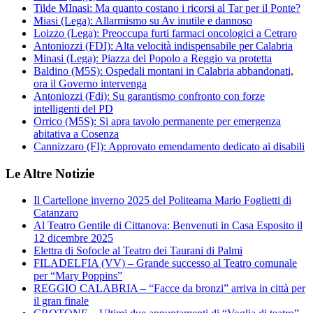
Tilde MInasi: Ma quanto costano i ricorsi al Tar per il Ponte?
Miasi (Lega): Allarmismo su Av inutile e dannoso
Loizzo (Lega): Preoccupa furti farmaci oncologici a Cetraro
Antoniozzi (FDI): Alta velocità indispensabile per Calabria
Minasi (Lega): Piazza del Popolo a Reggio va protetta
Baldino (M5S): Ospedali montani in Calabria abbandonati,
ora il Governo intervenga
Antoniozzi (Fdi): Su garantismo confronto con forze
intelligenti del PD
Orrico (M5S): Si apra tavolo permanente per emergenza
abitativa a Cosenza
Cannizzaro (FI): Approvato emendamento dedicato ai disabili
Le Altre Notizie
Il Cartellone inverno 2025 del Politeama Mario Foglietti di
Catanzaro
Al Teatro Gentile di Cittanova: Benvenuti in Casa Esposito il
12 dicembre 2025
Elettra di Sofocle al Teatro dei Taurani di Palmi
FILADELFIA (VV) – Grande successo al Teatro comunale
per “Mary Poppins”
REGGIO CALABRIA – “Facce da bronzi” arriva in città per
il gran finale