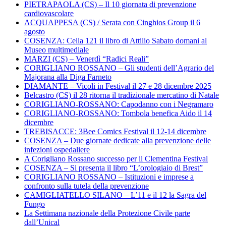
PIETRAPAOLA (CS) – Il 10 giornata di prevenzione
cardiovascolare
ACQUAPPESA (CS) / Serata con Cinghios Group il 6
agosto
COSENZA: Cella 121 il libro di Attilio Sabato domani al
Museo multimediale
MARZI (CS) – Venerdì “Radici Reali”
CORIGLIANO ROSSANO – Gli studenti dell’Agrario del
Majorana alla Diga Farneto
DIAMANTE – Vicoli in Festival il 27 e 28 dicembre 2025
Belcastro (CS) il 28 ritorna il tradizionale mercatino di Natale
CORIGLIANO-ROSSANO: Capodanno con i Negramaro
CORIGLIANO-ROSSANO: Tombola benefica Aido il 14
dicembre
TREBISACCE: 3Bee Comics Festival il 12-14 dicembre
COSENZA – Due giornate dedicate alla prevenzione delle
infezioni ospedaliere
A Corigliano Rossano successo per il Clementina Festival
COSENZA – Si presenta il libro “L’orologiaio di Brest”
CORIGLIANO ROSSANO – Istituzioni e imprese a
confronto sulla tutela della prevenzione
CAMIGLIATELLO SILANO – L’11 e il 12 la Sagra del
Fungo
La Settimana nazionale della Protezione Civile parte
dall’Unical