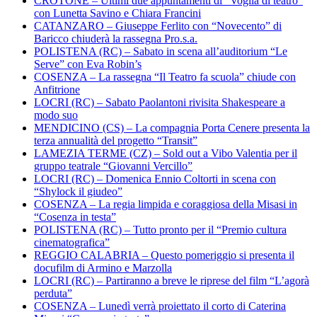
CROTONE – Ultimi due appuntamenti di “Voglia di teatro”
con Lunetta Savino e Chiara Francini
CATANZARO – Giuseppe Ferlito con “Novecento” di
Baricco chiuderà la rassegna Pro.s.a.
POLISTENA (RC) – Sabato in scena all’auditorium “Le
Serve” con Eva Robin’s
COSENZA – La rassegna “Il Teatro fa scuola” chiude con
Anfitrione
LOCRI (RC) – Sabato Paolantoni rivisita Shakespeare a
modo suo
MENDICINO (CS) – La compagnia Porta Cenere presenta la
terza annualità del progetto “Transit”
LAMEZIA TERME (CZ) – Sold out a Vibo Valentia per il
gruppo teatrale “Giovanni Vercillo”
LOCRI (RC) – Domenica Ennio Coltorti in scena con
“Shylock il giudeo”
COSENZA – La regia limpida e coraggiosa della Misasi in
“Cosenza in testa”
POLISTENA (RC) – Tutto pronto per il “Premio cultura
cinematografica”
REGGIO CALABRIA – Questo pomeriggio si presenta il
docufilm di Armino e Marzolla
LOCRI (RC) – Partiranno a breve le riprese del film “L’agorà
perduta”
COSENZA – Lunedì verrà proiettato il corto di Caterina