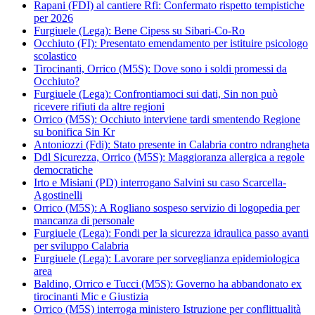
Rapani (FDI) al cantiere Rfi: Confermato rispetto tempistiche
per 2026
Furgiuele (Lega): Bene Cipess su Sibari-Co-Ro
Occhiuto (FI): Presentato emendamento per istituire psicologo
scolastico
Tirocinanti, Orrico (M5S): Dove sono i soldi promessi da
Occhiuto?
Furgiuele (Lega): Confrontiamoci sui dati, Sin non può
ricevere rifiuti da altre regioni
Orrico (M5S): Occhiuto interviene tardi smentendo Regione
su bonifica Sin Kr
Antoniozzi (Fdi): Stato presente in Calabria contro ndrangheta
Ddl Sicurezza, Orrico (M5S): Maggioranza allergica a regole
democratiche
Irto e Misiani (PD) interrogano Salvini su caso Scarcella-
Agostinelli
Orrico (M5S): A Rogliano sospeso servizio di logopedia per
mancanza di personale
Furgiuele (Lega): Fondi per la sicurezza idraulica passo avanti
per sviluppo Calabria
Furgiuele (Lega): Lavorare per sorveglianza epidemiologica
area
Baldino, Orrico e Tucci (M5S): Governo ha abbandonato ex
tirocinanti Mic e Giustizia
Orrico (M5S) interroga ministero Istruzione per conflittualità