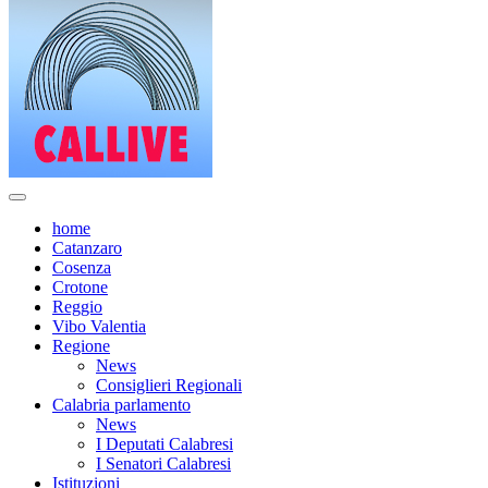
home
Catanzaro
Cosenza
Crotone
Reggio
Vibo Valentia
Regione
News
Consiglieri Regionali
Calabria parlamento
News
I Deputati Calabresi
I Senatori Calabresi
Istituzioni