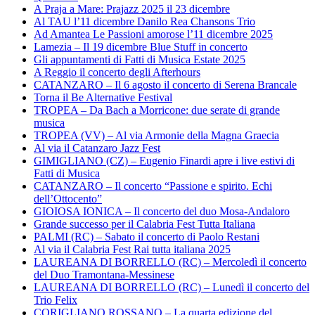
A Praja a Mare: Prajazz 2025 il 23 dicembre
Al TAU l’11 dicembre Danilo Rea Chansons Trio
Ad Amantea Le Passioni amorose l’11 dicembre 2025
Lamezia – Il 19 dicembre Blue Stuff in concerto
Gli appuntamenti di Fatti di Musica Estate 2025
A Reggio il concerto degli Afterhours
CATANZARO – Il 6 agosto il concerto di Serena Brancale
Torna il Be Alternative Festival
TROPEA – Da Bach a Morricone: due serate di grande
musica
TROPEA (VV) – Al via Armonie della Magna Graecia
Al via il Catanzaro Jazz Fest
GIMIGLIANO (CZ) – Eugenio Finardi apre i live estivi di
Fatti di Musica
CATANZARO – Il concerto “Passione e spirito. Echi
dell’Ottocento”
GIOIOSA IONICA – Il concerto del duo Mosa-Andaloro
Grande successo per il Calabria Fest Tutta Italiana
PALMI (RC) – Sabato il concerto di Paolo Restani
Al via il Calabria Fest Rai tutta italiana 2025
LAUREANA DI BORRELLO (RC) – Mercoledì il concerto
del Duo Tramontana-Messinese
LAUREANA DI BORRELLO (RC) – Lunedì il concerto del
Trio Felix
CORIGLIANO ROSSANO – La quarta edizione del