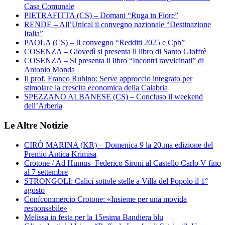
Casa Comunale
PIETRAFITTA (CS) – Domani “Ruga in Fiore”
RENDE – All’Unical il convegno nazionale “Destinazione
Italia”
PAOLA (CS) – Il convegno “Redditi 2025 e Cpb”
COSENZA – Giovedì si presenta il libro di Santo Gioffrè
COSENZA – Si presenta il libro “Incontri ravvicinati” di
Antonio Monda
Il prof. Franco Rubino: Serve approccio integrato per
stimolare la crescita economica della Calabria
SPEZZANO ALBANESE (CS) – Concluso il weekend
dell’Arberia
Le Altre Notizie
CIRÒ MARINA (KR) – Domenica 9 la 20.ma edizione del
Premio Antica Krimisa
Crotone / Ad Humus- Federico Sironi al Castello Carlo V fino
al 7 settembre
STRONGOLI: Calici sottole stelle a Villa del Popolo il 1°
agosto
Confcommercio Crotone: «Insieme per una movida
responsabile»
Melissa in festa per la 15esima Bandiera blu