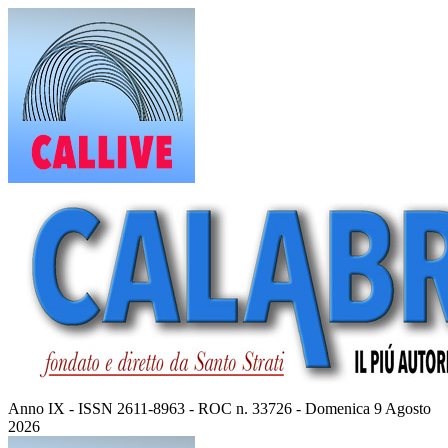
Vai
al
contenuto
Anno IX - ISSN 2611-8963 - ROC n. 33726 - Domenica 9 Agosto
2026