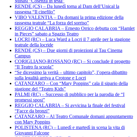
Minasi “Cosenza in testa”
RENDE (CS) – Da lunedì torna al Dam dell’Unical la
rassegna “Il cinefilo”
VIBO VALENTIA – Da domani la prima edizione della
rassegna teatrale “La forza del sorriso”
REGGIO CALABRIA – Ernesto Orrico debutta con “Hamlet
in Pieces” sabato a Spazio Teatro
LOCRI (RC) – Luca Ward a Locri il 7 aprile per la stagione
teatrale della locride
RENDE (CS) – Due giorni di proiezioni al Tau Cinema
Campus
CORIGLIANO-ROSSANO (RC) – Si conclude il progetto
“Il Teatro fa scuola”
“Se dicessimo la verità – ultimo capitolo”, l’opera-dibattito
sulla legalità arriva a Crotone e Locri
CATANZARO – Con “Mary Poppins” cala il sipario della
stagione del “Teatro Kids”
PALMI (RC) – Successo di pubblico per la parodia de “I
promessi sposi”
REGGIO CALABRIA – Si avvicina la finale del festival
“Facce da bronzi”
CATANZARO – Al Teatro Comunale domani appuntamento
con Mary Poppins
POLISTENA (RC) – Lunedì e martedì in scena la vita di
Giovanni Falcone