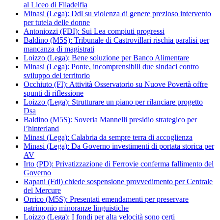
al Liceo di Filadelfia
Minasi (Lega): Ddl su violenza di genere prezioso intervento
per tutela delle donne
Antoniozzi (FDI): Sui Lea compiuti progressi
Baldino (M5S): Tribunale di Castrovillari rischia paralisi per
mancanza di magistrati
Loizzo (Lega): Bene soluzione per Banco Alimentare
Minasi (Lega): Ponte, incomprensibili due sindaci contro
sviluppo del territorio
Occhiuto (FI): Attività Osservatorio su Nuove Povertà offre
spunti di riflessione
Loizzo (Lega): Strutturare un piano per rilanciare progetto
Dsa
Baldino (M5S): Soveria Mannelli presidio strategico per
l’hinterland
Minasi (Lega): Calabria da sempre terra di accoglienza
Minasi (Lega): Da Governo investimenti di portata storica per
AV
Irto (PD): Privatizzazione di Ferrovie conferma fallimento del
Governo
Rapani (Fdi) chiede sospensione provvedimento per Centrale
del Mercure
Orrico (M5S): Presentati emendamenti per preservare
patrimonio minoranze linguistiche
Loizzo (Lega): I fondi per alta velocità sono certi