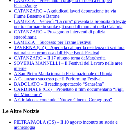
LAMEZIA – Presentato il progetto di ricerca europeo
Fastch2ange
CATANZARO – Aggiudicati lavori depurazione tra via
Fiume Busento e Barone
LAMEZIA – Venerdì “La cura” presenta la proposta di legge
per trasformare in spoke gli ospedali montani della Calabria
CATANZARO – Proseguono interventi di pulizia
straordinaria
LAMEZIA – Successo per Trame Festival
TAVERNA (CZ) – Aperta la call per la residenza di scrittura
naturalistica promossa dall’Hyle Book Festival
CATANZARO – Il 17 giugno torna daMargherita
SOVERIA MANNELLI – Il Festival del Lavoro nelle aree
interne
A San Pietro Maida torna la Festa nazionale di Utopia
A Catanzaro successo per il Performing Festival
BADOLATO – Il reading-spettacolo “Sanasàna”
CARDINALE (CZ) – Proiettato il film-documentario “Figli
del Minotauro”
A Girifalco si conclude “Nuovo Cinema Coraggioso”
Le Altre Notizie
PIETRAPAOLA (CS) – Il 10 agosto incontro su storia e
archeologia