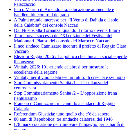
Palazzaccio
Parco Marino di Amendolara: educazione ambientale e
bandiera blu contro il degrado
A Palmi grande interesse per “Il Vento di Dahkla e il sole
della Calabria” del console Naccari
Dal Nostos alla Tornanza: quando il ritorno diventa futuro
Taurianova: successo dell’XI edizione del Festival dei
Madonnari. Plauso del console del Marocco Naccari
Il neo sindaco Cannizzaro incontra il prefetto di Reggio Clara
Vaccaro
Elezioni Reggio 2026 / La politica che “buca” i social e perde
il consenso
Vinitaly 2026: 101 aziende calabresi per mostrare le
eccellenze della regione
Vinitaly: per il vino calabrese un futuro di crescita e sviluppo
Stop Commissariamento Sanità /1 – L’esultanza del
centrodestra
Stop Commissariamento Sanità /2 – L’opposizione frena
l’entusiasmo
Francesco Cannizzaro: mi candido a sindaco di Reggio
Calabria
Referendum Giustizia: tutto quello che c’è da sapere
80 anni di Repubblica: tre sindache calabresi del 1946
L’8 marzo occasione per rinnovare l’impegno per la parità di
genere