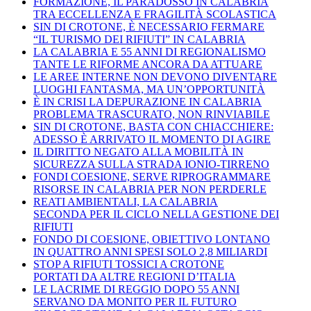
FORMAZIONE, IL PARADOSSO IN CALABRIA
TRA ECCELLENZA E FRAGILITÀ SCOLASTICA
SIN DI CROTONE, È NECESSARIO FERMARE
“IL TURISMO DEI RIFIUTI” IN CALABRIA
LA CALABRIA E 55 ANNI DI REGIONALISMO
TANTE LE RIFORME ANCORA DA ATTUARE
LE AREE INTERNE NON DEVONO DIVENTARE
LUOGHI FANTASMA, MA UN’OPPORTUNITÀ
È IN CRISI LA DEPURAZIONE IN CALABRIA
PROBLEMA TRASCURATO, NON RINVIABILE
SIN DI CROTONE, BASTA CON CHIACCHIERE:
ADESSO È ARRIVATO IL MOMENTO DI AGIRE
IL DIRITTO NEGATO ALLA MOBILITÀ IN
SICUREZZA SULLA STRADA IONIO-TIRRENO
FONDI COESIONE, SERVE RIPROGRAMMARE
RISORSE IN CALABRIA PER NON PERDERLE
REATI AMBIENTALI, LA CALABRIA
SECONDA PER IL CICLO NELLA GESTIONE DEI
RIFIUTI
FONDO DI COESIONE, OBIETTIVO LONTANO
IN QUATTRO ANNI SPESI SOLO 2,8 MILIARDI
STOP A RIFIUTI TOSSICI A CROTONE
PORTATI DA ALTRE REGIONI D’ITALIA
LE LACRIME DI REGGIO DOPO 55 ANNI
SERVANO DA MONITO PER IL FUTURO