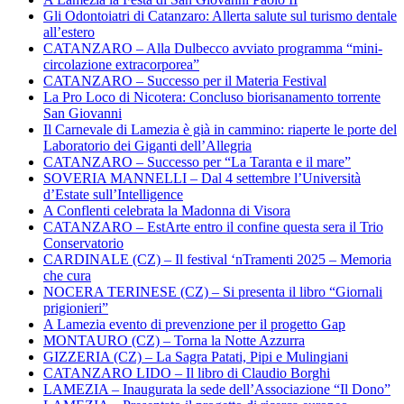
Gli Odontoiatri di Catanzaro: Allerta salute sul turismo dentale
all’estero
CATANZARO – Alla Dulbecco avviato programma “mini-
circolazione extracorporea”
CATANZARO – Successo per il Materia Festival
La Pro Loco di Nicotera: Concluso biorisanamento torrente
San Giovanni
Il Carnevale di Lamezia è già in cammino: riaperte le porte del
Laboratorio dei Giganti dell’Allegria
CATANZARO – Successo per “La Taranta e il mare”
SOVERIA MANNELLI – Dal 4 settembre l’Università
d’Estate sull’Intelligence
A Conflenti celebrata la Madonna di Visora
CATANZARO – EstArte entro il confine questa sera il Trio
Conservatorio
CARDINALE (CZ) – Il festival ‘nTramenti 2025 – Memoria
che cura
NOCERA TERINESE (CZ) – Si presenta il libro “Giornali
prigionieri”
A Lamezia evento di prevenzione per il progetto Gap
MONTAURO (CZ) – Torna la Notte Azzurra
GIZZERIA (CZ) – La Sagra Patati, Pipi e Mulingiani
CATANZARO LIDO – Il libro di Claudio Borghi
LAMEZIA – Inaugurata la sede dell’Associazione “Il Dono”