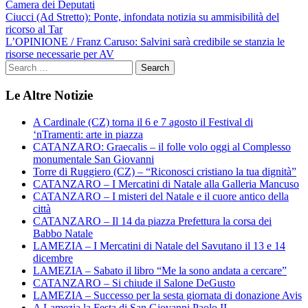
Camera dei Deputati
Navigazione
Ciucci (Ad Stretto): Ponte, infondata notizia su ammisibilità del
ricorso al Tar
articoli
L’OPINIONE / Franz Caruso: Salvini sarà credibile se stanzia le
risorse necessarie per AV
Le Altre Notizie
A Cardinale (CZ) torna il 6 e 7 agosto il Festival di
‘nTramenti: arte in piazza
CATANZARO: Graecalis – il folle volo oggi al Complesso
monumentale San Giovanni
Torre di Ruggiero (CZ) – “Riconosci cristiano la tua dignità”
CATANZARO – I Mercatini di Natale alla Galleria Mancuso
CATANZARO – I misteri del Natale e il cuore antico della
città
CATANZARO – Il 14 da piazza Prefettura la corsa dei
Babbo Natale
LAMEZIA – I Mercatini di Natale del Savutano il 13 e 14
dicembre
LAMEZIA – Sabato il libro “Me la sono andata a cercare”
CATANZARO – Si chiude il Salone DeGusto
LAMEZIA – Successo per la sesta giornata di donazione Avis
A Lamezia la Festa di San Giovanni Paolo II