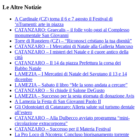
Le Altre Notizie
A Cardinale (CZ) torna il 6 e 7 agosto il Festival di
‘nTramenti: arte in piazza
CATANZARO: Graecalis – il folle volo oggi al Complesso
monumentale San Giovanni
Torre di Ruggiero (CZ) – “Riconosci cristiano la tua dignità”
CATANZARO – I Mercatini di Natale alla Galleria Mancuso
CATANZARO – I misteri del Natale e il cuore antico della
città
CATANZARO – Il 14 da piazza Prefettura la corsa dei
Babbo Natale
LAMEZIA – I Mercatini di Natale del Savutano il 13 e 14
dicembre
LAMEZIA – Sabato il libro “Me la sono andata a cercare”
CATANZARO – Si chiude il Salone DeGusto
LAMEZIA – Successo per la sesta giornata di donazione Avis
A Lamezia la Festa di San Giovanni Paolo II
Gli Odontoiatri di Catanzaro: Allerta salute sul turismo dentale
all’estero
CATANZARO – Alla Dulbecco avviato programma “mini-
circolazione extracorporea”
CATANZARO – Successo per il Materia Festival
La Pro Loco di Nicotera: Concluso biorisanamento torrente