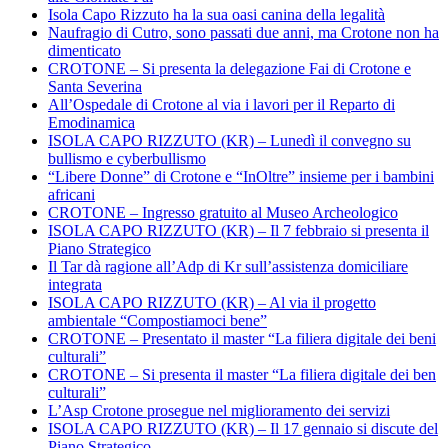
Isola Capo Rizzuto ha la sua oasi canina della legalità
Naufragio di Cutro, sono passati due anni, ma Crotone non ha
dimenticato
CROTONE – Si presenta la delegazione Fai di Crotone e
Santa Severina
All’Ospedale di Crotone al via i lavori per il Reparto di
Emodinamica
ISOLA CAPO RIZZUTO (KR) – Lunedì il convegno su
bullismo e cyberbullismo
“Libere Donne” di Crotone e “InOltre” insieme per i bambini
africani
CROTONE – Ingresso gratuito al Museo Archeologico
ISOLA CAPO RIZZUTO (KR) – Il 7 febbraio si presenta il
Piano Strategico
Il Tar dà ragione all’Adp di Kr sull’assistenza domiciliare
integrata
ISOLA CAPO RIZZUTO (KR) – Al via il progetto
ambientale “Compostiamoci bene”
CROTONE – Presentato il master “La filiera digitale dei beni
culturali”
CROTONE – Si presenta il master “La filiera digitale dei ben
culturali”
L’Asp Crotone prosegue nel miglioramento dei servizi
ISOLA CAPO RIZZUTO (KR) – Il 17 gennaio si discute del
Piano Strategico