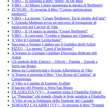
VIBO – Si presenta il libro “Inferi” di De Masi
VIBO – Al Museo Lìmen inaugurata la mostra di Berlingeri
ZUNGRI – Si presenta il libro “Corpus speluncarum
medioevi”
VIBO – La mostra “Cesare Berlingeri. Tra le pieghe dell’arte”
L’Azienda Mulinum avvia un percorso di formazione di
pasticceria nel Carcere di Vibo
VIBO – Il 14 marzo la mostra “Cesare Berlingeri”
VIBO – Il convegno “Credito e finanza per l’impresa”
A Vibo le Giornate Leoluchiane”
Successo a Soriano Calabro per il Giubileo degli Artisti
PIZZO – La mostra “Cuori d’inchiostro”
A Soriano la Giornata Giubilare Diocesana dedicata agli
Artisti
Gli studenti dello Zaleuco – Oliveti – Panetta – Zanotti a
Serra san Bruno
Intesa tra Confesercenti e Scuola Alberghiera di Vibo
A Tropea si presenta il libro “Oro Rosso di Calabria” di
Cinquegrana
A Vibo si è parlato di Eugenio Scalfari
Il fascino del Presepe a Serra San Bruno
FILADELFIA (VV) – A maggio torna il Filadelfia Festival
La “Pignolata” più grande chiude le feste natalizie a Filadelfia
A Vibo al via la Settimana dello Studente del Capialbi
SORIANO CALABRO (VV) – Si presenta il libro “Portami