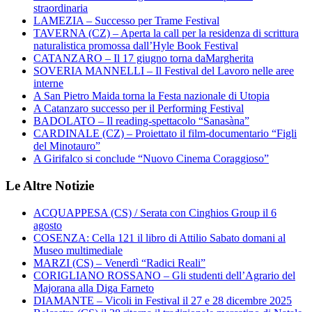
straordinaria
LAMEZIA – Successo per Trame Festival
TAVERNA (CZ) – Aperta la call per la residenza di scrittura
naturalistica promossa dall’Hyle Book Festival
CATANZARO – Il 17 giugno torna daMargherita
SOVERIA MANNELLI – Il Festival del Lavoro nelle aree
interne
A San Pietro Maida torna la Festa nazionale di Utopia
A Catanzaro successo per il Performing Festival
BADOLATO – Il reading-spettacolo “Sanasàna”
CARDINALE (CZ) – Proiettato il film-documentario “Figli
del Minotauro”
A Girifalco si conclude “Nuovo Cinema Coraggioso”
Le Altre Notizie
ACQUAPPESA (CS) / Serata con Cinghios Group il 6
agosto
COSENZA: Cella 121 il libro di Attilio Sabato domani al
Museo multimediale
MARZI (CS) – Venerdì “Radici Reali”
CORIGLIANO ROSSANO – Gli studenti dell’Agrario del
Majorana alla Diga Farneto
DIAMANTE – Vicoli in Festival il 27 e 28 dicembre 2025