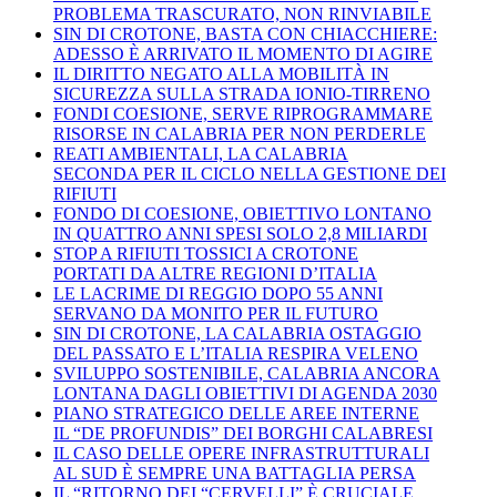
PROBLEMA TRASCURATO, NON RINVIABILE
SIN DI CROTONE, BASTA CON CHIACCHIERE:
ADESSO È ARRIVATO IL MOMENTO DI AGIRE
IL DIRITTO NEGATO ALLA MOBILITÀ IN
SICUREZZA SULLA STRADA IONIO-TIRRENO
FONDI COESIONE, SERVE RIPROGRAMMARE
RISORSE IN CALABRIA PER NON PERDERLE
REATI AMBIENTALI, LA CALABRIA
SECONDA PER IL CICLO NELLA GESTIONE DEI
RIFIUTI
FONDO DI COESIONE, OBIETTIVO LONTANO
IN QUATTRO ANNI SPESI SOLO 2,8 MILIARDI
STOP A RIFIUTI TOSSICI A CROTONE
PORTATI DA ALTRE REGIONI D’ITALIA
LE LACRIME DI REGGIO DOPO 55 ANNI
SERVANO DA MONITO PER IL FUTURO
SIN DI CROTONE, LA CALABRIA OSTAGGIO
DEL PASSATO E L’ITALIA RESPIRA VELENO
SVILUPPO SOSTENIBILE, CALABRIA ANCORA
LONTANA DAGLI OBIETTIVI DI AGENDA 2030
PIANO STRATEGICO DELLE AREE INTERNE
IL “DE PROFUNDIS” DEI BORGHI CALABRESI
IL CASO DELLE OPERE INFRASTRUTTURALI
AL SUD È SEMPRE UNA BATTAGLIA PERSA
IL “RITORNO DEI “CERVELLI” È CRUCIALE