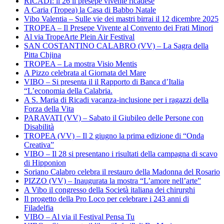
RICADI: il 26 il presepe vivente ricadese
A Caria (Tropea) la Casa di Babbo Natale
Vibo Valentia – Sulle vie dei mastri birrai il 12 dicembre 2025
TROPEA – Il Presepe Vivente al Convento dei Frati Minori
Al via TropeArte Plein Air Festival
SAN COSTANTINO CALABRO (VV) – La Sagra della
Pitta Chjina
TROPEA – La mostra Visio Mentis
A Pizzo celebrata al Giornata del Mare
VIBO – Si presenta il il Rapporto di Banca d’Italia
“L’economia della Calabria.
A S. Maria di Ricadi vacanza-inclusione per i ragazzi della
Forza della Vita
PARAVATI (VV) – Sabato il Giubileo delle Persone con
Disabilità
TROPEA (VV) – Il 2 giugno la prima edizione di “Onda
Creativa”
VIBO – Il 28 si presentano i risultati della campagna di scavo
di Hipponion
Soriano Calabro celebra il restauro della Madonna del Rosario
PIZZO (VV) – Inaugurata la mostra “L’amore nell’arte”
A Vibo il congresso della Società italiana dei chirurghi
Il progetto della Pro Loco per celebrare i 243 anni di
Filadelfia
VIBO – Al via il Festival Pensa Tu