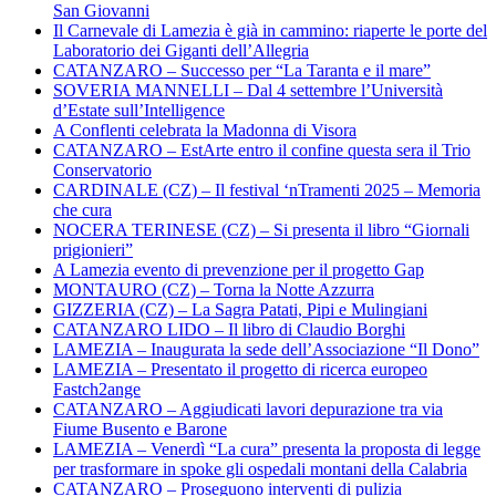
San Giovanni
Il Carnevale di Lamezia è già in cammino: riaperte le porte del
Laboratorio dei Giganti dell’Allegria
CATANZARO – Successo per “La Taranta e il mare”
SOVERIA MANNELLI – Dal 4 settembre l’Università
d’Estate sull’Intelligence
A Conflenti celebrata la Madonna di Visora
CATANZARO – EstArte entro il confine questa sera il Trio
Conservatorio
CARDINALE (CZ) – Il festival ‘nTramenti 2025 – Memoria
che cura
NOCERA TERINESE (CZ) – Si presenta il libro “Giornali
prigionieri”
A Lamezia evento di prevenzione per il progetto Gap
MONTAURO (CZ) – Torna la Notte Azzurra
GIZZERIA (CZ) – La Sagra Patati, Pipi e Mulingiani
CATANZARO LIDO – Il libro di Claudio Borghi
LAMEZIA – Inaugurata la sede dell’Associazione “Il Dono”
LAMEZIA – Presentato il progetto di ricerca europeo
Fastch2ange
CATANZARO – Aggiudicati lavori depurazione tra via
Fiume Busento e Barone
LAMEZIA – Venerdì “La cura” presenta la proposta di legge
per trasformare in spoke gli ospedali montani della Calabria
CATANZARO – Proseguono interventi di pulizia