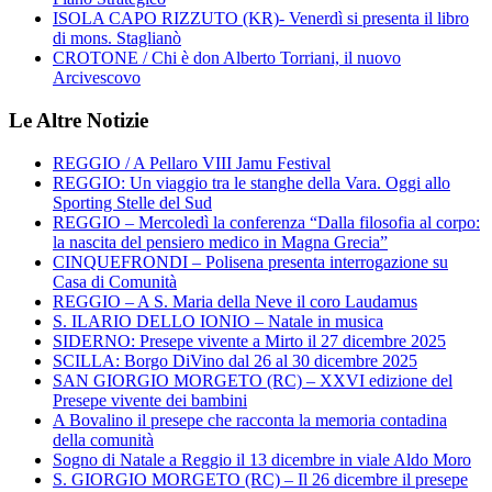
ISOLA CAPO RIZZUTO (KR)- Venerdì si presenta il libro
di mons. Staglianò
CROTONE / Chi è don Alberto Torriani, il nuovo
Arcivescovo
Le Altre Notizie
REGGIO / A Pellaro VIII Jamu Festival
REGGIO: Un viaggio tra le stanghe della Vara. Oggi allo
Sporting Stelle del Sud
REGGIO – Mercoledì la conferenza “Dalla filosofia al corpo:
la nascita del pensiero medico in Magna Grecia”
CINQUEFRONDI – Polisena presenta interrogazione su
Casa di Comunità
REGGIO – A S. Maria della Neve il coro Laudamus
S. ILARIO DELLO IONIO – Natale in musica
SIDERNO: Presepe vivente a Mirto il 27 dicembre 2025
SCILLA: Borgo DiVino dal 26 al 30 dicembre 2025
SAN GIORGIO MORGETO (RC) – XXVI edizione del
Presepe vivente dei bambini
A Bovalino il presepe che racconta la memoria contadina
della comunità
Sogno di Natale a Reggio il 13 dicembre in viale Aldo Moro
S. GIORGIO MORGETO (RC) – Il 26 dicembre il presepe