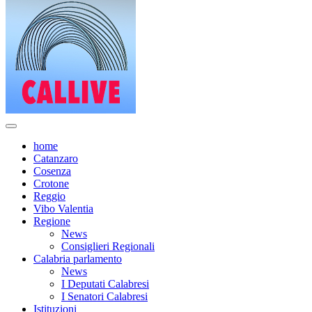
home
Catanzaro
Cosenza
Crotone
Reggio
Vibo Valentia
Regione
News
Consiglieri Regionali
Calabria parlamento
News
I Deputati Calabresi
I Senatori Calabresi
Istituzioni