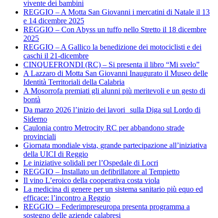
vivente dei bambini
REGGIO – A Motta San Giovanni i mercatini di Natale il 13
e 14 dicembre 2025
REGGIO – Con Abyss un tuffo nello Stretto il 18 dicembre
2025
REGGIO – A Gallico la benedizione dei motociclisti e dei
caschi il 21-dicembre
CINQUEFRONDI (RC) – Si presenta il libro “Mi svelo”
A Lazzaro di Motta San Giovanni Inaugurato il Museo delle
Identità Territoriali della Calabria
A Mosorrofa premiati gli alunni più meritevoli e un gesto di
bontà
Da marzo 2026 l’inizio dei lavori sulla Diga sul Lordo di
Siderno
Caulonia contro Metrocity RC per abbandono strade
provinciali
Giornata mondiale vista, grande partecipazione all’iniziativa
della UICI di Reggio
Le iniziative solidali per l’Ospedale di Locri
REGGIO – Installato un defibrillatore al Tempietto
Il vino L’eroico della cooperativa costa viola
La medicina di genere per un sistema sanitario più equo ed
efficace: l’incontro a Reggio
REGGIO – Federimpreseuropa presenta programma a
sostegno delle aziende calabresi