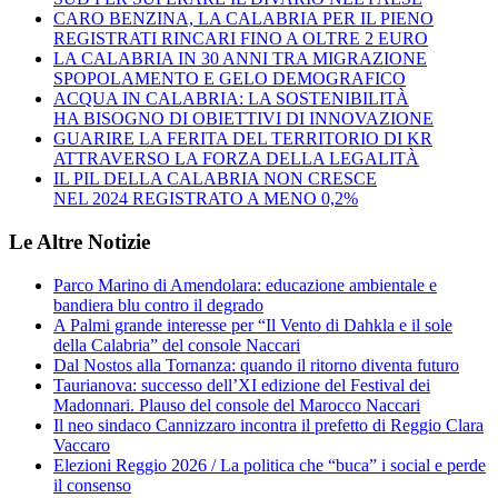
CARO BENZINA, LA CALABRIA PER IL PIENO
REGISTRATI RINCARI FINO A OLTRE 2 EURO
LA CALABRIA IN 30 ANNI TRA MIGRAZIONE
SPOPOLAMENTO E GELO DEMOGRAFICO
ACQUA IN CALABRIA: LA SOSTENIBILITÀ
HA BISOGNO DI OBIETTIVI DI INNOVAZIONE
GUARIRE LA FERITA DEL TERRITORIO DI KR
ATTRAVERSO LA FORZA DELLA LEGALITÀ
IL PIL DELLA CALABRIA NON CRESCE
NEL 2024 REGISTRATO A MENO 0,2%
Le Altre Notizie
Parco Marino di Amendolara: educazione ambientale e
bandiera blu contro il degrado
A Palmi grande interesse per “Il Vento di Dahkla e il sole
della Calabria” del console Naccari
Dal Nostos alla Tornanza: quando il ritorno diventa futuro
Taurianova: successo dell’XI edizione del Festival dei
Madonnari. Plauso del console del Marocco Naccari
Il neo sindaco Cannizzaro incontra il prefetto di Reggio Clara
Vaccaro
Elezioni Reggio 2026 / La politica che “buca” i social e perde
il consenso