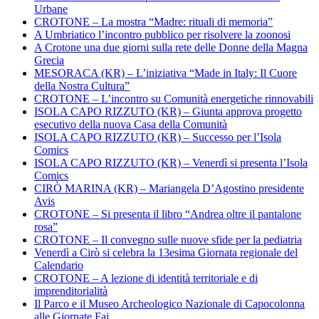
Urbane
CROTONE – La mostra “Madre: rituali di memoria”
A Umbriatico l’incontro pubblico per risolvere la zoonosi
A Crotone una due giorni sulla rete delle Donne della Magna
Grecia
MESORACA (KR) – L’iniziativa “Made in Italy: Il Cuore
della Nostra Cultura”
CROTONE – L’incontro su Comunità energetiche rinnovabili
ISOLA CAPO RIZZUTO (KR) – Giunta approva progetto
esecutivo della nuova Casa della Comunità
ISOLA CAPO RIZZUTO (KR) – Successo per l’Isola
Comics
ISOLA CAPO RIZZUTO (KR) – Venerdì si presenta l’Isola
Comics
CIRÒ MARINA (KR) – Mariangela D’Agostino presidente
Avis
CROTONE – Si presenta il libro “Andrea oltre il pantalone
rosa”
CROTONE – Il convegno sulle nuove sfide per la pediatria
Venerdì a Cirò si celebra la 13esima Giornata regionale del
Calendario
CROTONE – A lezione di identità territoriale e di
imprenditorialità
Il Parco e il Museo Archeologico Nazionale di Capocolonna
alle Giornate Fai