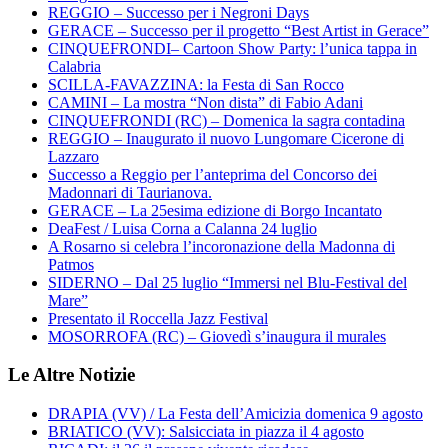
REGGIO – Successo per i Negroni Days
GERACE – Successo per il progetto “Best Artist in Gerace”
CINQUEFRONDI– Cartoon Show Party: l’unica tappa in
Calabria
SCILLA-FAVAZZINA: la Festa di San Rocco
CAMINI – La mostra “Non dista” di Fabio Adani
CINQUEFRONDI (RC) – Domenica la sagra contadina
REGGIO – Inaugurato il nuovo Lungomare Cicerone di
Lazzaro
Successo a Reggio per l’anteprima del Concorso dei
Madonnari di Taurianova.
GERACE – La 25esima edizione di Borgo Incantato
DeaFest / Luisa Corna a Calanna 24 luglio
A Rosarno si celebra l’incoronazione della Madonna di
Patmos
SIDERNO – Dal 25 luglio “Immersi nel Blu-Festival del
Mare”
Presentato il Roccella Jazz Festival
MOSORROFA (RC) – Giovedì s’inaugura il murales
Le Altre Notizie
DRAPIA (VV) / La Festa dell’Amicizia domenica 9 agosto
BRIATICO (VV): Salsicciata in piazza il 4 agosto