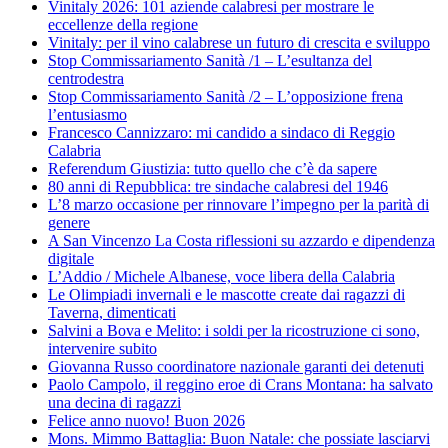
Vinitaly 2026: 101 aziende calabresi per mostrare le
eccellenze della regione
Vinitaly: per il vino calabrese un futuro di crescita e sviluppo
Stop Commissariamento Sanità /1 – L’esultanza del
centrodestra
Stop Commissariamento Sanità /2 – L’opposizione frena
l’entusiasmo
Francesco Cannizzaro: mi candido a sindaco di Reggio
Calabria
Referendum Giustizia: tutto quello che c’è da sapere
80 anni di Repubblica: tre sindache calabresi del 1946
L’8 marzo occasione per rinnovare l’impegno per la parità di
genere
A San Vincenzo La Costa riflessioni su azzardo e dipendenza
digitale
L’Addio / Michele Albanese, voce libera della Calabria
Le Olimpiadi invernali e le mascotte create dai ragazzi di
Taverna, dimenticati
Salvini a Bova e Melito: i soldi per la ricostruzione ci sono,
intervenire subito
Giovanna Russo coordinatore nazionale garanti dei detenuti
Paolo Campolo, il reggino eroe di Crans Montana: ha salvato
una decina di ragazzi
Felice anno nuovo! Buon 2026
Mons. Mimmo Battaglia: Buon Natale: che possiate lasciarvi