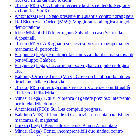
Orrico (M5S): Occhiuto interviene tardi smentendo Regione
su bonifica Sin Kr
Antoniozzi (Fdi): Stato presente in Calabria contro ndrangheta
Ddl Sicurezza, Orrico (M5S): Maggioranza allergica a regole
democratiche
Irto e Misiani (PD) interrogano Salvini su caso Scarcella-
Agostinelli
Orrico (M5S): A Rogliano sospeso servizio di logopedia per
mancanza di personale
Furgiuele (Lega): Fondi per la sicurezza idraulica passo avanti
per sviluppo Calabria
Furgiuele (Lega): Lavorare per sorveglianza epidemiologica
area
Baldino, Orrico e Tucci (M5S): Governo ha abbandonato ex
tirocinanti Mic e Giustizia
Orrico (M5S) interroga ministero Istruzione per conflittualità
al Liceo di Filadelfia
Minasi (Lega): Ddl su violenza di genere prezioso intervento
per tutela delle donne
Antoniozzi (FDI): Sui Lea compiuti progressi
Baldino (M5S): Tribunale di Castrovillari rischia paralisi per
mancanza di magistrati
Loizzo (Lega): Bene soluzione per Banco Alimentare
Minasi (Lega): Ponte, incomprensibili due sindaci contro