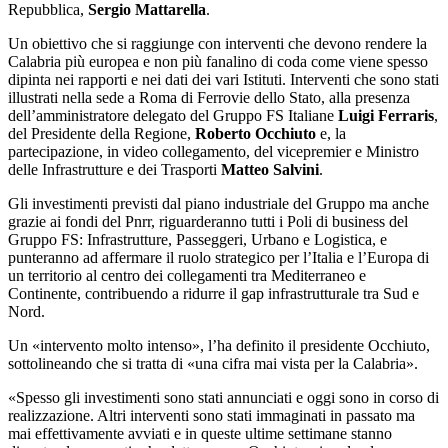
Repubblica,
Sergio Mattarella
.
Un obiettivo che si raggiunge con interventi che devono rendere la
Calabria più europea e non più fanalino di coda come viene spesso
dipinta nei rapporti e nei dati dei vari Istituti. Interventi che sono stati
illustrati nella sede a Roma di Ferrovie dello Stato, alla presenza
dell’amministratore delegato del Gruppo FS Italiane
Luigi Ferraris
,
del Presidente della Regione,
Roberto Occhiuto
e, la
partecipazione, in video collegamento, del vicepremier e Ministro
delle Infrastrutture e dei Trasporti
Matteo Salvini
.
Gli investimenti previsti dal piano industriale del Gruppo ma anche
grazie ai fondi del Pnrr, riguarderanno tutti i Poli di business del
Gruppo FS: Infrastrutture, Passeggeri, Urbano e Logistica, e
punteranno ad affermare il ruolo strategico per l’Italia e l’Europa di
un territorio al centro dei collegamenti tra Mediterraneo e
Continente, contribuendo a ridurre il gap infrastrutturale tra Sud e
Nord.
Un «intervento molto intenso», l’ha definito il presidente Occhiuto,
sottolineando che si tratta di «una cifra mai vista per la Calabria».
«Spesso gli investimenti sono stati annunciati e oggi sono in corso di
realizzazione. Altri interventi sono stati immaginati in passato ma
mai effettivamente avviati e in queste ultime settimane stanno