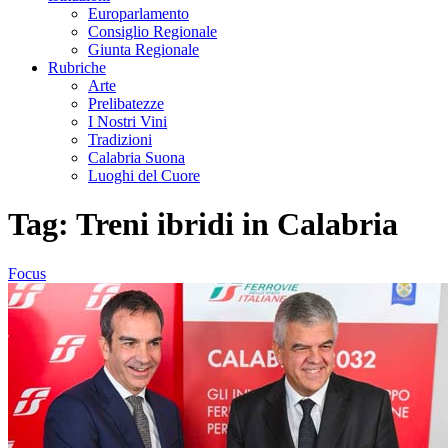
Europarlamento
Consiglio Regionale
Giunta Regionale
Rubriche
Arte
Prelibatezze
I Nostri Vini
Tradizioni
Calabria Suona
Luoghi del Cuore
Tag:
Treni ibridi in Calabria
Focus