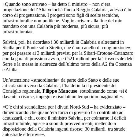
«Quando sono arrivato – ha detto il ministro – non c’era
progettazione dell’Alta velocità fino a Reggio Calabria, adesso è in
corso di progettazione. I progetti sono figli di scelte tecniche,
infrastrutturali e non politiche. Voglio arrivare alla fine del mio
mandato con una Calabria più moderna, più sicura, più
infrastrutturata».
Salvini, poi, ha ricordato i 30 miliardi in Calabria e altrettanti in
Sicilia per il Ponte sullo Stretto, che è «un anello di congiunzione»,
per poi passare ai 3 miliardi previsti per la Sibari-Crotone-Catanzaro
con la gara di prossimo avvio, e i 521 milioni per la Trasversale delel
Serre e la messa in sicurezza dell’ultimo tratto della A2 fra Cosenza
e Altilia.
Un’attenzione «straordinaria» da parte dello Stato e delle sue
articolazioni verso la Calabria, l’ha definita il presidente del
Consiglio regionale,
Filippo Mancuso
, sottolineando come «si è
davanti a risorse, impegni e risultati un tempo inimmaginabili».
«C’è chi si scandalizza per i divari Nord-Sud – ha evidenziato –
dimenticando che quand’era forza di governo ha contribuito ad
acutizzarli, e chi, come il ministro Salvini, per colmarne il deficit
infrastrutturale, agisce a suon di provvedimenti, mettendo a
disposizione della Calabria ingenti risorse: 30 miliardi tra strade,
autostrade e ferrovie».