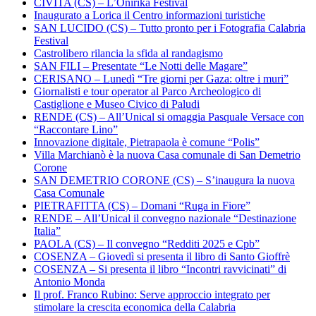
CIVITA (CS) – L’Onirika Festival
Inaugurato a Lorica il Centro informazioni turistiche
SAN LUCIDO (CS) – Tutto pronto per i Fotografia Calabria
Festival
Castrolibero rilancia la sfida al randagismo
SAN FILI – Presentate “Le Notti delle Magare”
CERISANO – Lunedì “Tre giorni per Gaza: oltre i muri”
Giornalisti e tour operator al Parco Archeologico di
Castiglione e Museo Civico di Paludi
RENDE (CS) – All’Unical si omaggia Pasquale Versace con
“Raccontare Lino”
Innovazione digitale, Pietrapaola è comune “Polis”
Villa Marchianò è la nuova Casa comunale di San Demetrio
Corone
SAN DEMETRIO CORONE (CS) – S’inaugura la nuova
Casa Comunale
PIETRAFITTA (CS) – Domani “Ruga in Fiore”
RENDE – All’Unical il convegno nazionale “Destinazione
Italia”
PAOLA (CS) – Il convegno “Redditi 2025 e Cpb”
COSENZA – Giovedì si presenta il libro di Santo Gioffrè
COSENZA – Si presenta il libro “Incontri ravvicinati” di
Antonio Monda
Il prof. Franco Rubino: Serve approccio integrato per
stimolare la crescita economica della Calabria