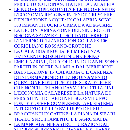
PER FUTURO E RINASCITA DELLA CALABRIA
LE NUOVE OPPORTUNITÀ E LE NUOVE SFIDE
L’ECONOMIA REGGINA INTENDE CRESCERE
DEPURAZIONE ACQUE: IN CALABRIA SONO
188 IMPIANTI FUORI NORMA DA ADEGUARE
LA DECONTAMINAZIONE DEL SIN CROTONE
BISOGNA SALVARE IL “SOLDATO” ERRIGO
L’INFERNO DELL’ARCO JONICO: LA SS 106
CORIGLIANO ROSSANO-CROTONE
LA CALABRIA BRUCIA, È EMERGENZA
107 INCENDI BOSCHIVI IN UN GIORNO
EMIGRAZIONE, È RECORD: IN DUE ANNI SONO
PARTITI IN OLTRE 241 MILA DAL MERIDIONE
BALNEAZIONE, IN CALABRIA C’È CARENZA
DI INFORMAZIONE SULL’INQUINAMENTO
QUESTIONE RIFIUTI, SCELTE STRATEGICHE
CHE NON TUTELANO DAVVERO I CITTADINI
L’ECONOMIA CALABRESE E LA NATURA E I
PERSISTENTI RITARDI NEL SUO SVILUPPO
PONTE E OPERE COMPLEMENTARI: SISTEMA
INTEGRATO PER LO SVILUPPO DEL SUD
BRACCIANTI IN CATENE: LA PIANA DI SIBARI
TRA LO SFRUTTAMENTO E L’AGROMAFIA
LA MANCATA INFRASTRUTTURAZIONE AL
SUD PER SUPERARE IL DIVARIO NEL PAESE