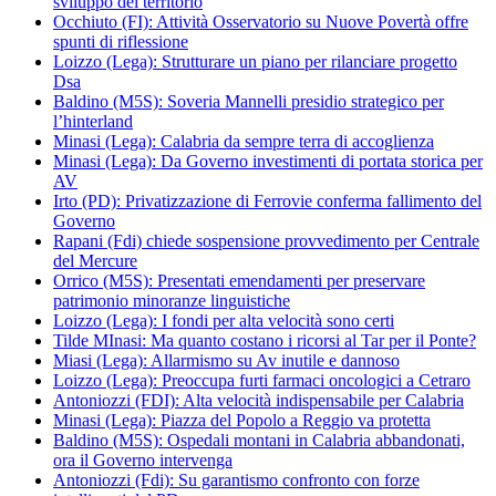
sviluppo del territorio
Occhiuto (FI): Attività Osservatorio su Nuove Povertà offre
spunti di riflessione
Loizzo (Lega): Strutturare un piano per rilanciare progetto
Dsa
Baldino (M5S): Soveria Mannelli presidio strategico per
l’hinterland
Minasi (Lega): Calabria da sempre terra di accoglienza
Minasi (Lega): Da Governo investimenti di portata storica per
AV
Irto (PD): Privatizzazione di Ferrovie conferma fallimento del
Governo
Rapani (Fdi) chiede sospensione provvedimento per Centrale
del Mercure
Orrico (M5S): Presentati emendamenti per preservare
patrimonio minoranze linguistiche
Loizzo (Lega): I fondi per alta velocità sono certi
Tilde MInasi: Ma quanto costano i ricorsi al Tar per il Ponte?
Miasi (Lega): Allarmismo su Av inutile e dannoso
Loizzo (Lega): Preoccupa furti farmaci oncologici a Cetraro
Antoniozzi (FDI): Alta velocità indispensabile per Calabria
Minasi (Lega): Piazza del Popolo a Reggio va protetta
Baldino (M5S): Ospedali montani in Calabria abbandonati,
ora il Governo intervenga
Antoniozzi (Fdi): Su garantismo confronto con forze