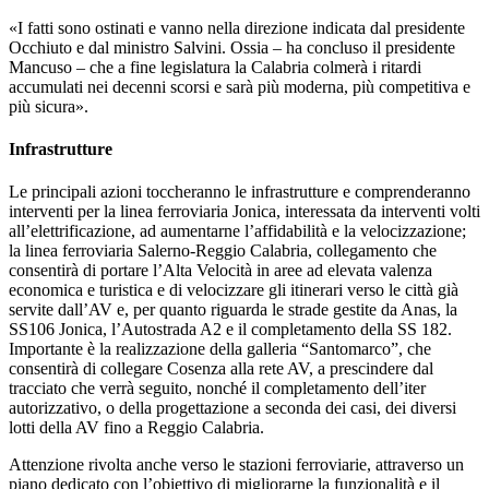
«I fatti sono ostinati e vanno nella direzione indicata dal presidente
Occhiuto e dal ministro Salvini. Ossia – ha concluso il presidente
Mancuso – che a fine legislatura la Calabria colmerà i ritardi
accumulati nei decenni scorsi e sarà più moderna, più competitiva e
più sicura».
Infrastrutture
Le principali azioni toccheranno le infrastrutture e comprenderanno
interventi per la linea ferroviaria Jonica, interessata da interventi volti
all’elettrificazione, ad aumentarne l’affidabilità e la velocizzazione;
la linea ferroviaria Salerno-Reggio Calabria, collegamento che
consentirà di portare l’Alta Velocità in aree ad elevata valenza
economica e turistica e di velocizzare gli itinerari verso le città già
servite dall’AV e, per quanto riguarda le strade gestite da Anas, la
SS106 Jonica, l’Autostrada A2 e il completamento della SS 182.
Importante è la realizzazione della galleria “Santomarco”, che
consentirà di collegare Cosenza alla rete AV, a prescindere dal
tracciato che verrà seguito, nonché il completamento dell’iter
autorizzativo, o della progettazione a seconda dei casi, dei diversi
lotti della AV fino a Reggio Calabria.
Attenzione rivolta anche verso le stazioni ferroviarie, attraverso un
piano dedicato con l’obiettivo di migliorarne la funzionalità e il