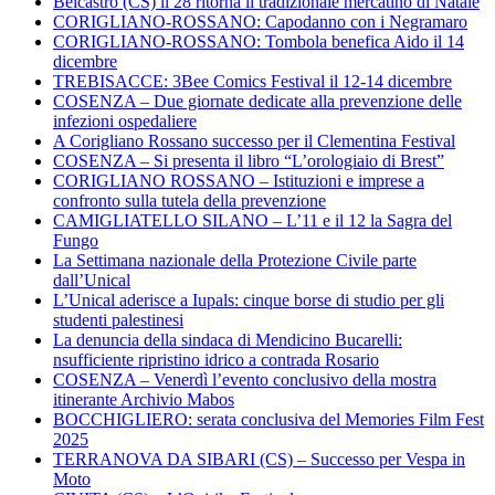
Belcastro (CS) il 28 ritorna il tradizionale mercatino di Natale
CORIGLIANO-ROSSANO: Capodanno con i Negramaro
CORIGLIANO-ROSSANO: Tombola benefica Aido il 14
dicembre
TREBISACCE: 3Bee Comics Festival il 12-14 dicembre
COSENZA – Due giornate dedicate alla prevenzione delle
infezioni ospedaliere
A Corigliano Rossano successo per il Clementina Festival
COSENZA – Si presenta il libro “L’orologiaio di Brest”
CORIGLIANO ROSSANO – Istituzioni e imprese a
confronto sulla tutela della prevenzione
CAMIGLIATELLO SILANO – L’11 e il 12 la Sagra del
Fungo
La Settimana nazionale della Protezione Civile parte
dall’Unical
L’Unical aderisce a Iupals: cinque borse di studio per gli
studenti palestinesi
La denuncia della sindaca di Mendicino Bucarelli:
nsufficiente ripristino idrico a contrada Rosario
COSENZA – Venerdì l’evento conclusivo della mostra
itinerante Archivio Mabos
BOCCHIGLIERO: serata conclusiva del Memories Film Fest
2025
TERRANOVA DA SIBARI (CS) – Successo per Vespa in
Moto