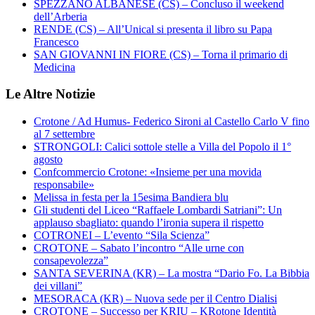
SPEZZANO ALBANESE (CS) – Concluso il weekend
dell’Arberia
RENDE (CS) – All’Unical si presenta il libro su Papa
Francesco
SAN GIOVANNI IN FIORE (CS) – Torna il primario di
Medicina
Le Altre Notizie
Crotone / Ad Humus- Federico Sironi al Castello Carlo V fino
al 7 settembre
STRONGOLI: Calici sottole stelle a Villa del Popolo il 1°
agosto
Confcommercio Crotone: «Insieme per una movida
responsabile»
Melissa in festa per la 15esima Bandiera blu
Gli studenti del Liceo “Raffaele Lombardi Satriani”: Un
applauso sbagliato: quando l’ironia supera il rispetto
COTRONEI – L’evento “Sila Scienza”
CROTONE – Sabato l’incontro “Alle urne con
consapevolezza”
SANTA SEVERINA (KR) – La mostra “Dario Fo. La Bibbia
dei villani”
MESORACA (KR) – Nuova sede per il Centro Dialisi
CROTONE – Successo per KRIU – KRotone Identità