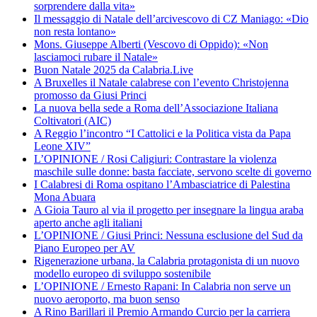
sorprendere dalla vita»
Il messaggio di Natale dell’arcivescovo di CZ Maniago: «Dio
non resta lontano»
Mons. Giuseppe Alberti (Vescovo di Oppido): «Non
lasciamoci rubare il Natale»
Buon Natale 2025 da Calabria.Live
A Bruxelles il Natale calabrese con l’evento Christojenna
promosso da Giusi Princi
La nuova bella sede a Roma dell’Associazione Italiana
Coltivatori (AIC)
A Reggio l’incontro “I Cattolici e la Politica vista da Papa
Leone XIV”
L’OPINIONE / Rosi Caligiuri: Contrastare la violenza
maschile sulle donne: basta facciate, servono scelte di governo
I Calabresi di Roma ospitano l’Ambasciatrice di Palestina
Mona Abuara
A Gioia Tauro al via il progetto per insegnare la lingua araba
aperto anche agli italiani
L’OPINIONE / Giusi Princi: Nessuna esclusione del Sud da
Piano Europeo per AV
Rigenerazione urbana, la Calabria protagonista di un nuovo
modello europeo di sviluppo sostenibile
L’OPINIONE / Ernesto Rapani: In Calabria non serve un
nuovo aeroporto, ma buon senso
A Rino Barillari il Premio Armando Curcio per la carriera