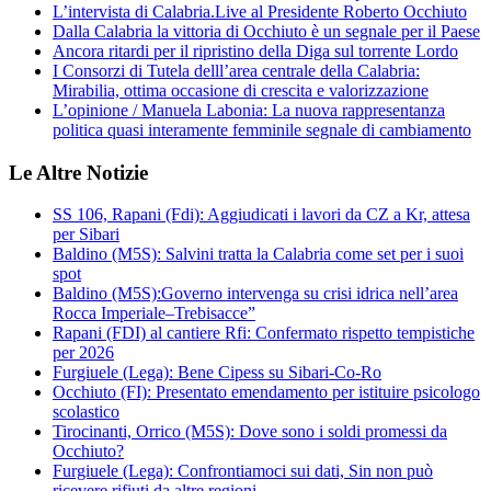
L’intervista di Calabria.Live al Presidente Roberto Occhiuto
Dalla Calabria la vittoria di Occhiuto è un segnale per il Paese
Ancora ritardi per il ripristino della Diga sul torrente Lordo
I Consorzi di Tutela delll’area centrale della Calabria:
Mirabilia, ottima occasione di crescita e valorizzazione
L’opinione / Manuela Labonia: La nuova rappresentanza
politica quasi interamente femminile segnale di cambiamento
Le Altre Notizie
SS 106, Rapani (Fdi): Aggiudicati i lavori da CZ a Kr, attesa
per Sibari
Baldino (M5S): Salvini tratta la Calabria come set per i suoi
spot
Baldino (M5S):Governo intervenga su crisi idrica nell’area
Rocca Imperiale–Trebisacce”
Rapani (FDI) al cantiere Rfi: Confermato rispetto tempistiche
per 2026
Furgiuele (Lega): Bene Cipess su Sibari-Co-Ro
Occhiuto (FI): Presentato emendamento per istituire psicologo
scolastico
Tirocinanti, Orrico (M5S): Dove sono i soldi promessi da
Occhiuto?
Furgiuele (Lega): Confrontiamoci sui dati, Sin non può
ricevere rifiuti da altre regioni