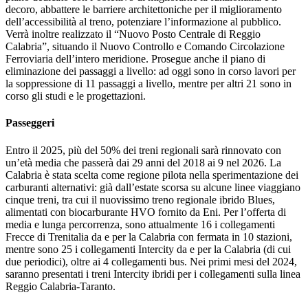
decoro, abbattere le barriere architettoniche per il miglioramento
dell’accessibilità al treno, potenziare l’informazione al pubblico.
Verrà inoltre realizzato il “Nuovo Posto Centrale di Reggio
Calabria”, situando il Nuovo Controllo e Comando Circolazione
Ferroviaria dell’intero meridione. Prosegue anche il piano di
eliminazione dei passaggi a livello: ad oggi sono in corso lavori per
la soppressione di 11 passaggi a livello, mentre per altri 21 sono in
corso gli studi e le progettazioni.
Passeggeri
Entro il 2025, più del 50% dei treni regionali sarà rinnovato con
un’età media che passerà dai 29 anni del 2018 ai 9 nel 2026. La
Calabria è stata scelta come regione pilota nella sperimentazione dei
carburanti alternativi: già dall’estate scorsa su alcune linee viaggiano
cinque treni, tra cui il nuovissimo treno regionale ibrido Blues,
alimentati con biocarburante HVO fornito da Eni. Per l’offerta di
media e lunga percorrenza, sono attualmente 16 i collegamenti
Frecce di Trenitalia da e per la Calabria con fermata in 10 stazioni,
mentre sono 25 i collegamenti Intercity da e per la Calabria (di cui
due periodici), oltre ai 4 collegamenti bus. Nei primi mesi del 2024,
saranno presentati i treni Intercity ibridi per i collegamenti sulla linea
Reggio Calabria-Taranto.