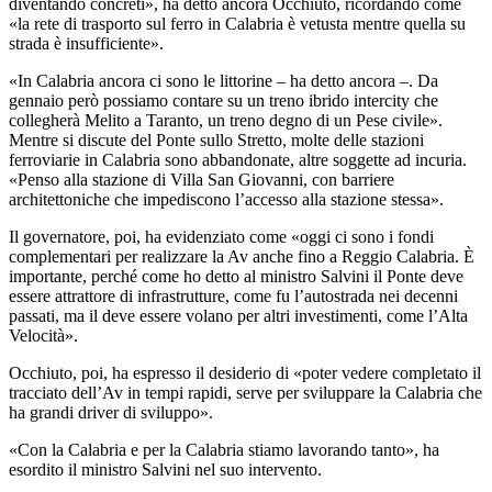
diventando concreti», ha detto ancora Occhiuto, ricordando come
«la rete di trasporto sul ferro in Calabria è vetusta mentre quella su
strada è insufficiente».
«In Calabria ancora ci sono le littorine – ha detto ancora –. Da
gennaio però possiamo contare su un treno ibrido intercity che
collegherà Melito a Taranto, un treno degno di un Pese civile».
Mentre si discute del Ponte sullo Stretto, molte delle stazioni
ferroviarie in Calabria sono abbandonate, altre soggette ad incuria.
«Penso alla stazione di Villa San Giovanni, con barriere
architettoniche che impediscono l’accesso alla stazione stessa».
Il governatore, poi, ha evidenziato come «oggi ci sono i fondi
complementari per realizzare la Av anche fino a Reggio Calabria. È
importante, perché come ho detto al ministro Salvini il Ponte deve
essere attrattore di infrastrutture, come fu l’autostrada nei decenni
passati, ma il deve essere volano per altri investimenti, come l’Alta
Velocità».
Occhiuto, poi, ha espresso il desiderio di «poter vedere completato il
tracciato dell’Av in tempi rapidi, serve per sviluppare la Calabria che
ha grandi driver di sviluppo».
«Con la Calabria e per la Calabria stiamo lavorando tanto», ha
esordito il ministro Salvini nel suo intervento.