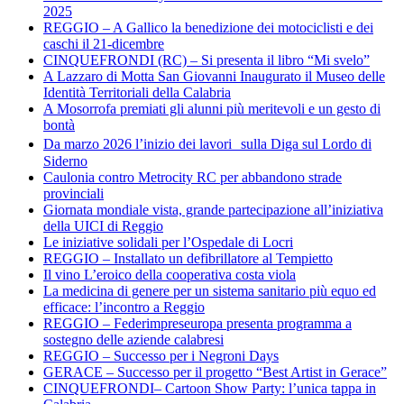
2025
REGGIO – A Gallico la benedizione dei motociclisti e dei
caschi il 21-dicembre
CINQUEFRONDI (RC) – Si presenta il libro “Mi svelo”
A Lazzaro di Motta San Giovanni Inaugurato il Museo delle
Identità Territoriali della Calabria
A Mosorrofa premiati gli alunni più meritevoli e un gesto di
bontà
Da marzo 2026 l’inizio dei lavori sulla Diga sul Lordo di
Siderno
Caulonia contro Metrocity RC per abbandono strade
provinciali
Giornata mondiale vista, grande partecipazione all’iniziativa
della UICI di Reggio
Le iniziative solidali per l’Ospedale di Locri
REGGIO – Installato un defibrillatore al Tempietto
Il vino L’eroico della cooperativa costa viola
La medicina di genere per un sistema sanitario più equo ed
efficace: l’incontro a Reggio
REGGIO – Federimpreseuropa presenta programma a
sostegno delle aziende calabresi
REGGIO – Successo per i Negroni Days
GERACE – Successo per il progetto “Best Artist in Gerace”
CINQUEFRONDI– Cartoon Show Party: l’unica tappa in