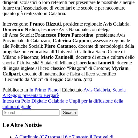
dirigenti scolastici o loro referenti per presentare le possibile sinergie
future tra l’associazione di volontari e le scuole e per raccontare
quanto già realizzato in Calabria.
Intervengono
Franco Rizzuti
, presidente regionale Avis Calabria;
Domenico Nisticò
, tesoriere Avis Nazionale con delega
all’Area
Scuola
;
Francesco Pietro Parrottino
, presidente Avis
Provinciale di Catanzaro;
Caterina Capponi
, assessore regionale
alle Politiche Sociali;
Piero Cattaneo
, docente di metodologia della
progettazione educativa all’Università Cattolica Sacro Cuore di
Milano e Piacenza;
Mario Zaninelli
, docente di etica e cultura dello
sport all’Università Statale di Milano;
Loredana Iannetti
, docente
di lingua inglese al liceo classico “Pitagora” di Crotone;
Myriam
Calipari
, docente di matematica e fisica al liceo scientifico
“Leonardo da Vinci” di Reggio Calabria.
(rcz)
Pubblicato in
In Primo Piano
|
Etichettato
Avis Calabria
,
Scuola
Navigazione
A Reggio presentato Bergarè
Intesa tra Polo Digitale Calabria e Unpli per la diffusione della
articoli
cultura digitale
Le Altre Notizie
A Cardinale (CZ) torna il 6 e 7 agosto il Festival di