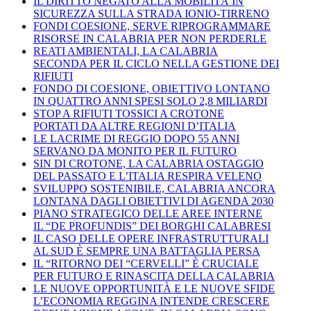
IL DIRITTO NEGATO ALLA MOBILITÀ IN
SICUREZZA SULLA STRADA IONIO-TIRRENO
FONDI COESIONE, SERVE RIPROGRAMMARE
RISORSE IN CALABRIA PER NON PERDERLE
REATI AMBIENTALI, LA CALABRIA
SECONDA PER IL CICLO NELLA GESTIONE DEI
RIFIUTI
FONDO DI COESIONE, OBIETTIVO LONTANO
IN QUATTRO ANNI SPESI SOLO 2,8 MILIARDI
STOP A RIFIUTI TOSSICI A CROTONE
PORTATI DA ALTRE REGIONI D’ITALIA
LE LACRIME DI REGGIO DOPO 55 ANNI
SERVANO DA MONITO PER IL FUTURO
SIN DI CROTONE, LA CALABRIA OSTAGGIO
DEL PASSATO E L’ITALIA RESPIRA VELENO
SVILUPPO SOSTENIBILE, CALABRIA ANCORA
LONTANA DAGLI OBIETTIVI DI AGENDA 2030
PIANO STRATEGICO DELLE AREE INTERNE
IL “DE PROFUNDIS” DEI BORGHI CALABRESI
IL CASO DELLE OPERE INFRASTRUTTURALI
AL SUD È SEMPRE UNA BATTAGLIA PERSA
IL “RITORNO DEI “CERVELLI” È CRUCIALE
PER FUTURO E RINASCITA DELLA CALABRIA
LE NUOVE OPPORTUNITÀ E LE NUOVE SFIDE
L’ECONOMIA REGGINA INTENDE CRESCERE