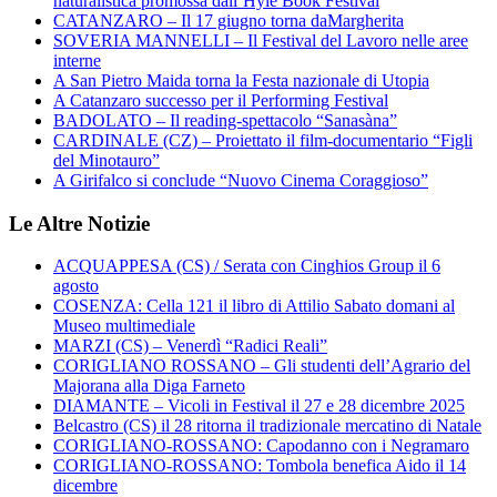
naturalistica promossa dall’Hyle Book Festival
CATANZARO – Il 17 giugno torna daMargherita
SOVERIA MANNELLI – Il Festival del Lavoro nelle aree
interne
A San Pietro Maida torna la Festa nazionale di Utopia
A Catanzaro successo per il Performing Festival
BADOLATO – Il reading-spettacolo “Sanasàna”
CARDINALE (CZ) – Proiettato il film-documentario “Figli
del Minotauro”
A Girifalco si conclude “Nuovo Cinema Coraggioso”
Le Altre Notizie
ACQUAPPESA (CS) / Serata con Cinghios Group il 6
agosto
COSENZA: Cella 121 il libro di Attilio Sabato domani al
Museo multimediale
MARZI (CS) – Venerdì “Radici Reali”
CORIGLIANO ROSSANO – Gli studenti dell’Agrario del
Majorana alla Diga Farneto
DIAMANTE – Vicoli in Festival il 27 e 28 dicembre 2025
Belcastro (CS) il 28 ritorna il tradizionale mercatino di Natale
CORIGLIANO-ROSSANO: Capodanno con i Negramaro
CORIGLIANO-ROSSANO: Tombola benefica Aido il 14
dicembre