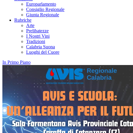
Europarlamento
Consiglio Regionale
Giunta Regionale
Rubriche
Arte
Prelibatezze
I Nostri Vini
Tradizioni
Calabria Suona
Luoghi del Cuore
In Primo Piano