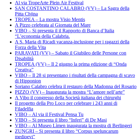
Al via TropeArte Plein Air Festival
SAN COSTANTINO CALABRO (VV) – La Sagra della
Pitta Chjina
TROPEA – La mostra Visio Mentis
A Pizzo celebrata al Giornata del Mare
VIBO – Si presenta il il Rapporto di Banca d’Italia
“L’economia della Calabria.
A S. Maria di Ricadi vacanza-inclusione per i ragazzi della
Forza della Vita
PARAVATI (VV) – Sabato il Giubileo delle Persone con
Disabilità
TROPEA (VV) – Il 2 giugno la prima edizione di “Onda
Creativa”
VIBO – Il 28 si presentano i risultati della campagna di scavo
di Hipponion
Soriano Calabro celebra il restauro della Madonna del Rosario
PIZZO (VV) – Inaugurata la mostra “L’amore nell’arte”
A Vibo il congresso della Società italiana dei chirurghi
Il progetto della Pro Loco per celebrare i 243 anni di
Filadelfia
VIBO – Al via il Festival Pensa Tu
VIBO – Si presenta il libro “Inferi” di De Masi
VIBO – Al Museo Lìmen inaugurata la mostra di Berlingeri
ZUNGRI – Si presenta il libro “Corpus speluncarum
medioevi”