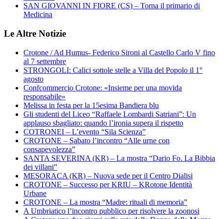
SAN GIOVANNI IN FIORE (CS) – Torna il primario di
Medicina
Le Altre Notizie
Crotone / Ad Humus- Federico Sironi al Castello Carlo V fino
al 7 settembre
STRONGOLI: Calici sottole stelle a Villa del Popolo il 1°
agosto
Confcommercio Crotone: «Insieme per una movida
responsabile»
Melissa in festa per la 15esima Bandiera blu
Gli studenti del Liceo “Raffaele Lombardi Satriani”: Un
applauso sbagliato: quando l’ironia supera il rispetto
COTRONEI – L’evento “Sila Scienza”
CROTONE – Sabato l’incontro “Alle urne con
consapevolezza”
SANTA SEVERINA (KR) – La mostra “Dario Fo. La Bibbia
dei villani”
MESORACA (KR) – Nuova sede per il Centro Dialisi
CROTONE – Successo per KRIU – KRotone Identità
Urbane
CROTONE – La mostra “Madre: rituali di memoria”
A Umbriatico l’incontro pubblico per risolvere la zoonosi