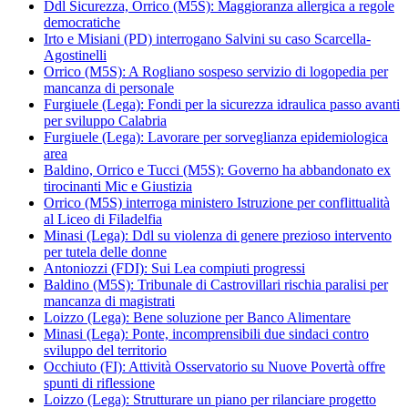
Ddl Sicurezza, Orrico (M5S): Maggioranza allergica a regole
democratiche
Irto e Misiani (PD) interrogano Salvini su caso Scarcella-
Agostinelli
Orrico (M5S): A Rogliano sospeso servizio di logopedia per
mancanza di personale
Furgiuele (Lega): Fondi per la sicurezza idraulica passo avanti
per sviluppo Calabria
Furgiuele (Lega): Lavorare per sorveglianza epidemiologica
area
Baldino, Orrico e Tucci (M5S): Governo ha abbandonato ex
tirocinanti Mic e Giustizia
Orrico (M5S) interroga ministero Istruzione per conflittualità
al Liceo di Filadelfia
Minasi (Lega): Ddl su violenza di genere prezioso intervento
per tutela delle donne
Antoniozzi (FDI): Sui Lea compiuti progressi
Baldino (M5S): Tribunale di Castrovillari rischia paralisi per
mancanza di magistrati
Loizzo (Lega): Bene soluzione per Banco Alimentare
Minasi (Lega): Ponte, incomprensibili due sindaci contro
sviluppo del territorio
Occhiuto (FI): Attività Osservatorio su Nuove Povertà offre
spunti di riflessione
Loizzo (Lega): Strutturare un piano per rilanciare progetto