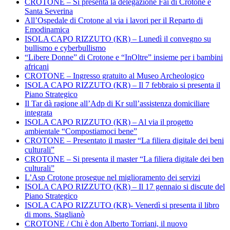
CROTONE – Si presenta la delegazione Fai di Crotone e
Santa Severina
All’Ospedale di Crotone al via i lavori per il Reparto di
Emodinamica
ISOLA CAPO RIZZUTO (KR) – Lunedì il convegno su
bullismo e cyberbullismo
“Libere Donne” di Crotone e “InOltre” insieme per i bambini
africani
CROTONE – Ingresso gratuito al Museo Archeologico
ISOLA CAPO RIZZUTO (KR) – Il 7 febbraio si presenta il
Piano Strategico
Il Tar dà ragione all’Adp di Kr sull’assistenza domiciliare
integrata
ISOLA CAPO RIZZUTO (KR) – Al via il progetto
ambientale “Compostiamoci bene”
CROTONE – Presentato il master “La filiera digitale dei beni
culturali”
CROTONE – Si presenta il master “La filiera digitale dei ben
culturali”
L’Asp Crotone prosegue nel miglioramento dei servizi
ISOLA CAPO RIZZUTO (KR) – Il 17 gennaio si discute del
Piano Strategico
ISOLA CAPO RIZZUTO (KR)- Venerdì si presenta il libro
di mons. Staglianò
CROTONE / Chi è don Alberto Torriani, il nuovo