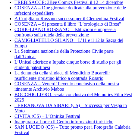
TREBISACCE: 3Bee Comics Festival il 12-14 dicembre
COSENZA – Due giornate dedicate alla prevenzione delle
infezioni ospedaliere
A Corigliano Rossano successo per il Clementina Festival
COSENZA – Si presenta il libro “L’orologiaio di Brest”
CORIGLIANO ROSSANO – Istituzioni e imprese a
confronto sulla tutela della prevenzione
CAMIGLIATELLO SILANO – L’11 e il 12 la Sagra del
Fungo
La Settimana nazionale della Protezione Civile parte
dall’Unical
L’Unical aderisce a Iupals: cinque borse di studio per gli
studenti palestinesi
La denuncia della sindaca di Mendicino Bucarelli:
nsufficiente ripristino idrico a contrada Rosario
COSENZA – Venerdì l’evento conclusivo della mostra
itinerante Archivio Mabos
BOCCHIGLIERO: serata conclusiva del Memories Film Fest
2025
TERRANOVA DA SIBARI (CS) – Successo per Vespa in
Moto
CIVITA (CS) – L’Onirika Festival
Inaugurato a Lorica il Centro informazioni turistiche
SAN LUCIDO (CS) – Tutto pronto per i Fotografia Calabria
Festival