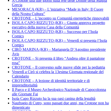
A Crotone una due giorni sulla rete delle Donne della Magna
Grecia
MESORACA (KR) – L’iniziativa “Made in Italy: Il Cuore
della Nostra Cultura”
CROTONE – L’incontro su Comunità energetiche rinnovabili
ISOLA CAPO RIZZUTO (KR) – Giunta approva progetto
esecutivo della nuova Casa della Comunità
ISOLA CAPO RIZZUTO (KR) – Successo per l’Isola
Comics
ISOLA CAPO RIZZUTO (KR) – Venerdì si presenta l’Isola
Comics
CIRÒ MARINA (KR) – Mariangela D’Agostino presidente
Avis
CROTONE – Si presenta il libro “Andrea oltre il pantalone
rosa”
CROTONE – Il convegno sulle nuove sfide per la pediatria
Venerdì a Cirò si celebra la 13esima Giornata regionale del
Calendario
CROTONE – A lezione di identità territoriale e di
imprenditorialità
Il Parco e il Museo Archeologico Nazionale di Capocolonna
alle Giornate Fai
Isola Capo Rizzuto ha la sua oasi canina della legalità
Naufragio di Cutro, sono passati due anni, ma Crotone non ha
dimenticato