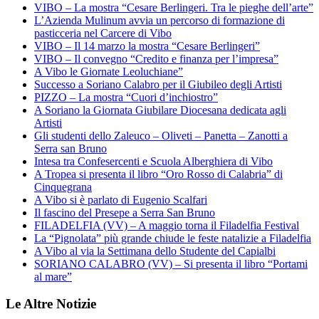
VIBO – La mostra “Cesare Berlingeri. Tra le pieghe dell’arte”
L’Azienda Mulinum avvia un percorso di formazione di
pasticceria nel Carcere di Vibo
VIBO – Il 14 marzo la mostra “Cesare Berlingeri”
VIBO – Il convegno “Credito e finanza per l’impresa”
A Vibo le Giornate Leoluchiane”
Successo a Soriano Calabro per il Giubileo degli Artisti
PIZZO – La mostra “Cuori d’inchiostro”
A Soriano la Giornata Giubilare Diocesana dedicata agli
Artisti
Gli studenti dello Zaleuco – Oliveti – Panetta – Zanotti a
Serra san Bruno
Intesa tra Confesercenti e Scuola Alberghiera di Vibo
A Tropea si presenta il libro “Oro Rosso di Calabria” di
Cinquegrana
A Vibo si è parlato di Eugenio Scalfari
Il fascino del Presepe a Serra San Bruno
FILADELFIA (VV) – A maggio torna il Filadelfia Festival
La “Pignolata” più grande chiude le feste natalizie a Filadelfia
A Vibo al via la Settimana dello Studente del Capialbi
SORIANO CALABRO (VV) – Si presenta il libro “Portami
al mare”
Le Altre Notizie