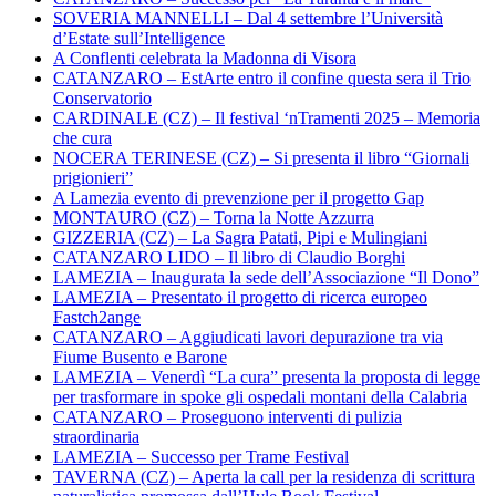
SOVERIA MANNELLI – Dal 4 settembre l’Università
d’Estate sull’Intelligence
A Conflenti celebrata la Madonna di Visora
CATANZARO – EstArte entro il confine questa sera il Trio
Conservatorio
CARDINALE (CZ) – Il festival ‘nTramenti 2025 – Memoria
che cura
NOCERA TERINESE (CZ) – Si presenta il libro “Giornali
prigionieri”
A Lamezia evento di prevenzione per il progetto Gap
MONTAURO (CZ) – Torna la Notte Azzurra
GIZZERIA (CZ) – La Sagra Patati, Pipi e Mulingiani
CATANZARO LIDO – Il libro di Claudio Borghi
LAMEZIA – Inaugurata la sede dell’Associazione “Il Dono”
LAMEZIA – Presentato il progetto di ricerca europeo
Fastch2ange
CATANZARO – Aggiudicati lavori depurazione tra via
Fiume Busento e Barone
LAMEZIA – Venerdì “La cura” presenta la proposta di legge
per trasformare in spoke gli ospedali montani della Calabria
CATANZARO – Proseguono interventi di pulizia
straordinaria
LAMEZIA – Successo per Trame Festival
TAVERNA (CZ) – Aperta la call per la residenza di scrittura