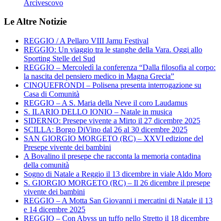
Arcivescovo
Le Altre Notizie
REGGIO / A Pellaro VIII Jamu Festival
REGGIO: Un viaggio tra le stanghe della Vara. Oggi allo
Sporting Stelle del Sud
REGGIO – Mercoledì la conferenza “Dalla filosofia al corpo:
la nascita del pensiero medico in Magna Grecia”
CINQUEFRONDI – Polisena presenta interrogazione su
Casa di Comunità
REGGIO – A S. Maria della Neve il coro Laudamus
S. ILARIO DELLO IONIO – Natale in musica
SIDERNO: Presepe vivente a Mirto il 27 dicembre 2025
SCILLA: Borgo DiVino dal 26 al 30 dicembre 2025
SAN GIORGIO MORGETO (RC) – XXVI edizione del
Presepe vivente dei bambini
A Bovalino il presepe che racconta la memoria contadina
della comunità
Sogno di Natale a Reggio il 13 dicembre in viale Aldo Moro
S. GIORGIO MORGETO (RC) – Il 26 dicembre il presepe
vivente dei bambini
REGGIO – A Motta San Giovanni i mercatini di Natale il 13
e 14 dicembre 2025
REGGIO – Con Abyss un tuffo nello Stretto il 18 dicembre