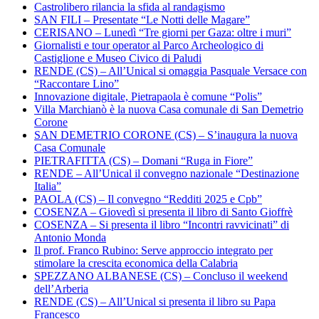
Castrolibero rilancia la sfida al randagismo
SAN FILI – Presentate “Le Notti delle Magare”
CERISANO – Lunedì “Tre giorni per Gaza: oltre i muri”
Giornalisti e tour operator al Parco Archeologico di
Castiglione e Museo Civico di Paludi
RENDE (CS) – All’Unical si omaggia Pasquale Versace con
“Raccontare Lino”
Innovazione digitale, Pietrapaola è comune “Polis”
Villa Marchianò è la nuova Casa comunale di San Demetrio
Corone
SAN DEMETRIO CORONE (CS) – S’inaugura la nuova
Casa Comunale
PIETRAFITTA (CS) – Domani “Ruga in Fiore”
RENDE – All’Unical il convegno nazionale “Destinazione
Italia”
PAOLA (CS) – Il convegno “Redditi 2025 e Cpb”
COSENZA – Giovedì si presenta il libro di Santo Gioffrè
COSENZA – Si presenta il libro “Incontri ravvicinati” di
Antonio Monda
Il prof. Franco Rubino: Serve approccio integrato per
stimolare la crescita economica della Calabria
SPEZZANO ALBANESE (CS) – Concluso il weekend
dell’Arberia
RENDE (CS) – All’Unical si presenta il libro su Papa
Francesco