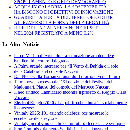
SPOPOLAMENTO E GELO DEMOGRAFICO
ACQUA IN CALABRIA: LA SOSTENIBILITÀ
HA BISOGNO DI OBIETTIVI DI INNOVAZIONE
GUARIRE LA FERITA DEL TERRITORIO DI KR
ATTRAVERSO LA FORZA DELLA LEGALITÀ
IL PIL DELLA CALABRIA NON CRESCE
NEL 2024 REGISTRATO A MENO 0,2%
Le Altre Notizie
Parco Marino di Amendolara: educazione ambientale e
bandiera blu contro il degrado
A Palmi grande interesse per “Il Vento di Dahkla e il sole
della Calabria” del console Naccari
Dal Nostos alla Tornanza: quando il ritorno diventa futuro
Taurianova: successo dell’XI edizione del Festival dei
Madonnari. Plauso del console del Marocco Naccari
Il neo sindaco Cannizzaro incontra il prefetto di Reggio Clara
Vaccaro
Elezioni Reggio 2026 / La politica che “buca” i social e perde
il consenso
Vinitaly 2026: 101 aziende calabresi per mostrare le
eccellenze della regione
Vinitaly: per il vino calabrese un futuro di crescita e sviluppo
Stop Commissariamento Sanità /1 – L’esultanza del