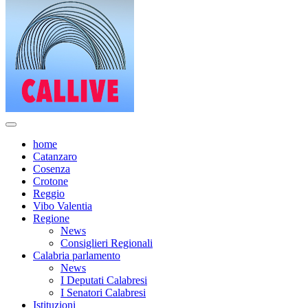
home
Catanzaro
Cosenza
Crotone
Reggio
Vibo Valentia
Regione
News
Consiglieri Regionali
Calabria parlamento
News
I Deputati Calabresi
I Senatori Calabresi
Istituzioni