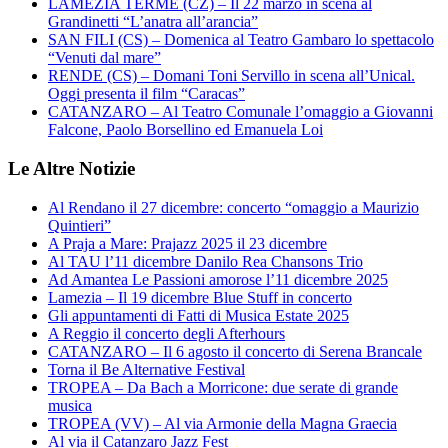
LAMEZIA TERME (CZ) – Il 22 marzo in scena al
Grandinetti “L’anatra all’arancia”
SAN FILI (CS) – Domenica al Teatro Gambaro lo spettacolo
“Venuti dal mare”
RENDE (CS) – Domani Toni Servillo in scena all’Unical.
Oggi presenta il film “Caracas”
CATANZARO – Al Teatro Comunale l’omaggio a Giovanni
Falcone, Paolo Borsellino ed Emanuela Loi
Le Altre Notizie
Al Rendano il 27 dicembre: concerto “omaggio a Maurizio
Quintieri”
A Praja a Mare: Prajazz 2025 il 23 dicembre
Al TAU l’11 dicembre Danilo Rea Chansons Trio
Ad Amantea Le Passioni amorose l’11 dicembre 2025
Lamezia – Il 19 dicembre Blue Stuff in concerto
Gli appuntamenti di Fatti di Musica Estate 2025
A Reggio il concerto degli Afterhours
CATANZARO – Il 6 agosto il concerto di Serena Brancale
Torna il Be Alternative Festival
TROPEA – Da Bach a Morricone: due serate di grande
musica
TROPEA (VV) – Al via Armonie della Magna Graecia
Al via il Catanzaro Jazz Fest