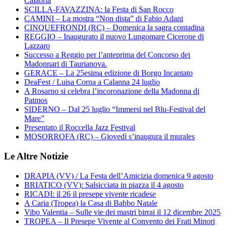
Calabria
SCILLA-FAVAZZINA: la Festa di San Rocco
CAMINI – La mostra “Non dista” di Fabio Adani
CINQUEFRONDI (RC) – Domenica la sagra contadina
REGGIO – Inaugurato il nuovo Lungomare Cicerone di
Lazzaro
Successo a Reggio per l’anteprima del Concorso dei
Madonnari di Taurianova.
GERACE – La 25esima edizione di Borgo Incantato
DeaFest / Luisa Corna a Calanna 24 luglio
A Rosarno si celebra l’incoronazione della Madonna di
Patmos
SIDERNO – Dal 25 luglio “Immersi nel Blu-Festival del
Mare”
Presentato il Roccella Jazz Festival
MOSORROFA (RC) – Giovedì s’inaugura il murales
Le Altre Notizie
DRAPIA (VV) / La Festa dell’Amicizia domenica 9 agosto
BRIATICO (VV): Salsicciata in piazza il 4 agosto
RICADI: il 26 il presepe vivente ricadese
A Caria (Tropea) la Casa di Babbo Natale
Vibo Valentia – Sulle vie dei mastri birrai il 12 dicembre 2025
TROPEA – Il Presepe Vivente al Convento dei Frati Minori