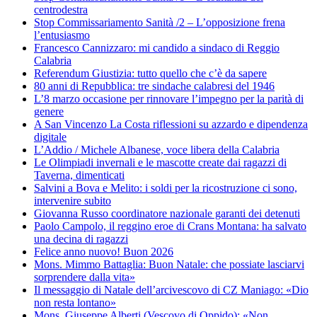
centrodestra
Stop Commissariamento Sanità /2 – L’opposizione frena
l’entusiasmo
Francesco Cannizzaro: mi candido a sindaco di Reggio
Calabria
Referendum Giustizia: tutto quello che c’è da sapere
80 anni di Repubblica: tre sindache calabresi del 1946
L’8 marzo occasione per rinnovare l’impegno per la parità di
genere
A San Vincenzo La Costa riflessioni su azzardo e dipendenza
digitale
L’Addio / Michele Albanese, voce libera della Calabria
Le Olimpiadi invernali e le mascotte create dai ragazzi di
Taverna, dimenticati
Salvini a Bova e Melito: i soldi per la ricostruzione ci sono,
intervenire subito
Giovanna Russo coordinatore nazionale garanti dei detenuti
Paolo Campolo, il reggino eroe di Crans Montana: ha salvato
una decina di ragazzi
Felice anno nuovo! Buon 2026
Mons. Mimmo Battaglia: Buon Natale: che possiate lasciarvi
sorprendere dalla vita»
Il messaggio di Natale dell’arcivescovo di CZ Maniago: «Dio
non resta lontano»
Mons. Giuseppe Alberti (Vescovo di Oppido): «Non