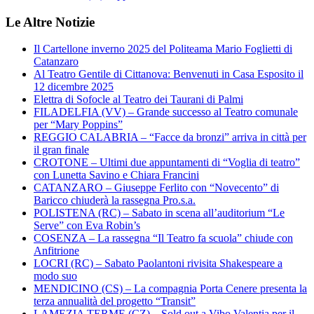
Le Altre Notizie
Il Cartellone inverno 2025 del Politeama Mario Foglietti di
Catanzaro
Al Teatro Gentile di Cittanova: Benvenuti in Casa Esposito il
12 dicembre 2025
Elettra di Sofocle al Teatro dei Taurani di Palmi
FILADELFIA (VV) – Grande successo al Teatro comunale
per “Mary Poppins”
REGGIO CALABRIA – “Facce da bronzi” arriva in città per
il gran finale
CROTONE – Ultimi due appuntamenti di “Voglia di teatro”
con Lunetta Savino e Chiara Francini
CATANZARO – Giuseppe Ferlito con “Novecento” di
Baricco chiuderà la rassegna Pro.s.a.
POLISTENA (RC) – Sabato in scena all’auditorium “Le
Serve” con Eva Robin’s
COSENZA – La rassegna “Il Teatro fa scuola” chiude con
Anfitrione
LOCRI (RC) – Sabato Paolantoni rivisita Shakespeare a
modo suo
MENDICINO (CS) – La compagnia Porta Cenere presenta la
terza annualità del progetto “Transit”
LAMEZIA TERME (CZ) – Sold out a Vibo Valentia per il