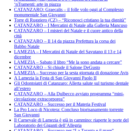
‘nTramenti: arte in piazza
CATANZARO: Graecalis – il folle volo oggi al Complesso
monumentale San Giovanni
Torre di Ruggiero (CZ) – “Riconosci cristiano la tua dignità”
CATANZARO – I Mercatini di Natale alla Galleria Mancuso
CATANZARO – I misteri del Natale e il cuore antico della
città
CATANZARO – Il 14 da piazza Prefettura la corsa dei
Babbo Natale
LAMEZIA – I Mercatini di Natale del Savutano il 13 e 14
dicembre
LAMEZIA – Sabato il libro “Me la sono andata a cercare”
CATANZARO – Si chiude il Salone DeGusto
LAMEZIA – Successo per la sesta giornata di donazione Avis
A Lamezia la Festa di San Giovanni Paolo II
Gli Odontoiatri di Catanzaro: Allerta salute sul turismo dentale
all’estero
CATANZARO – Alla Dulbecco avviato programma “mini-
circolazione extracorporea”
CATANZARO – Successo per il Materia Festival
La Pro Loco di Nicotera: Concluso biorisanamento torrente
San Giovanni
Il Carnevale di Lamezia è già in cammino: riaperte le porte del
Laboratorio dei Giganti dell’Allegria
CATANZARO – Successo per “La Taranta e il mare”