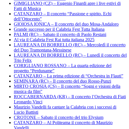
GIMIGLIANO (CZ) – Eugenio Finardi apre i live estivi di
Fatti di Musica
CATANZARO – Il concerto “Passione e spirito. Echi
dell’Ottocento”
GIOIOSA IONICA – Il concerto del duo Mosa-Andaloro
Grande successo per il Calabria Fest Tutta Italiana
PALMI (RC) – Sabato il concerto di Paolo Restani
Al via il Calabria Fest Rai tutta italiana 2025
LAUREANA DI BORRELLO (RC) – Mercoledì il concerto
del Duo Tramontana-Messinese
LAUREANA DI BORRELLO (RC) – Lunedì il concerto del
Trio Felix
CORIGLIANO ROSSANO – La quarta edizione del
progetto “Perduname”
CATANZARO – La prima edizione di “Orchestra in Flauti”
SEMINARA (RC) – Il concerto del duo Rosso-Punzi
MIRTO CROSIA (CS) – Il concerto “Sogni e visioni della
musica da film”
ROCCABERNARDA (KR) – Il concerto l’Orchestra di Fiati
Leonardo Vinci
Maurizio Vandelli fa cantare la Calabria con i successi di
Lucio Battisti
CROTONE – Sabato il concerto del trio Elysium
CATANZARO – Al Politeama il concerto di Maurizio
Vandelli