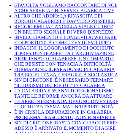
STAVOLTA VOGLIAMO RACCONTARE DI NOI:
A CHE SERVE, A CHI SERVE CALABRIA.LIVE
ALTRO CHE ADDIO: LA RINASCITA DEI
BORGHI CALABRESI È DAVVERO POSSIBILE
REGGIO EMILIA CANCELLA VIALE CUTRO?
UN BRUTTO SEGNALE DI VERO DISPREZZO
INVECCHIAMENTO E LONGEVITÀ: WELFARE
E OPPORTUNITÀ COME LEVA DI SVILUPPO
INDAGINI, IL LOGORAMENTO DI OCCHIUTO
IL PRESIDENTE ASPETTA L’ARCHIVIAZIONE
ARTIGIANATO CALABRESE, UN COMPARTO
CHE RESISTE CON TENACIA A DIFFICOLTÀ
FORMAZIONE, IL PARADOSSO IN CALABRIA
TRA ECCELLENZA E FRAGILITÀ SCOLASTICA
SIN DI CROTONE, È NECESSARIO FERMARE
“IL TURISMO DEI RIFIUTI” IN CALABRIA
LA CALABRIA E 55 ANNI DI REGIONALISMO
TANTE LE RIFORME ANCORA DA ATTUARE
LE AREE INTERNE NON DEVONO DIVENTARE
LUOGHI FANTASMA, MA UN’OPPORTUNITÀ
È IN CRISI LA DEPURAZIONE IN CALABRIA
PROBLEMA TRASCURATO, NON RINVIABILE
SIN DI CROTONE, BASTA CON CHIACCHIERE:
ADESSO È ARRIVATO IL MOMENTO DI AGIRE