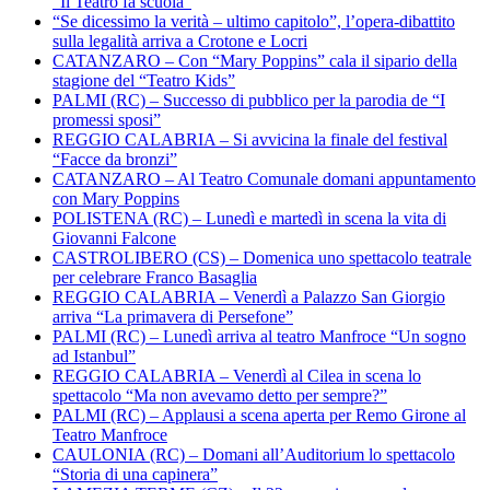
“Il Teatro fa scuola”
“Se dicessimo la verità – ultimo capitolo”, l’opera-dibattito
sulla legalità arriva a Crotone e Locri
CATANZARO – Con “Mary Poppins” cala il sipario della
stagione del “Teatro Kids”
PALMI (RC) – Successo di pubblico per la parodia de “I
promessi sposi”
REGGIO CALABRIA – Si avvicina la finale del festival
“Facce da bronzi”
CATANZARO – Al Teatro Comunale domani appuntamento
con Mary Poppins
POLISTENA (RC) – Lunedì e martedì in scena la vita di
Giovanni Falcone
CASTROLIBERO (CS) – Domenica uno spettacolo teatrale
per celebrare Franco Basaglia
REGGIO CALABRIA – Venerdì a Palazzo San Giorgio
arriva “La primavera di Persefone”
PALMI (RC) – Lunedì arriva al teatro Manfroce “Un sogno
ad Istanbul”
REGGIO CALABRIA – Venerdì al Cilea in scena lo
spettacolo “Ma non avevamo detto per sempre?”
PALMI (RC) – Applausi a scena aperta per Remo Girone al
Teatro Manfroce
CAULONIA (RC) – Domani all’Auditorium lo spettacolo
“Storia di una capinera”