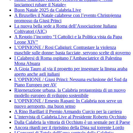
lasciamoci rubare il Natale»
Buon Natale 2025 da Calabria.Live
A Bruxelles il Natale calabrese con l’evento Christojenna
promosso da Giusi Princi
La nuova bella sede a Roma dell’Associazione Italiana
Coltivatori (AIC)
A Reggio l’incontro “I Cattolici e la Politica vista da Papa
Leone XIV”
L’OPINIONE / Rosi Caligiuri: Contrastare la violenza
maschile sulle donne: basta facciate, servono scelte di governo
I Calabresi di Roma ospitano l’Ambasciatrice di Palestina
Mona Abuara
A Gioia Tauro al via il progetto per insegnare la lingua araba
aperto anche agli italiani
L’OPINIONE / Giusi Princi: Nessuna esclusione del Sud da
Piano Europeo per AV
Rigenerazione urbana, la Calabria protagonista di un nuovo
modello europeo di sviluppo sostenibile
L’OPINIONE / Ernesto Rapani: In Calabria non serve un
nuovo aeroporto, ma buon senso
A Rino Barillari il Premio Armando Curcio per la carriera
L’intervista di Calabria.Live al Presidente Roberto Occhiuto
Dalla Calabria la vittoria di Occhiuto è un segnale per il Paese
Ancora ritardi per il ripristino della Diga sul torrente Lordo
I Consorzi di Tutela delll’area centrale della Calabria: