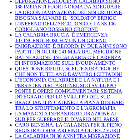
DEPURAZIONE ACQUE: IN CALABRIA SONO
188 IMPIANTI FUORI NORMA DA ADEGUARE
LA DECONTAMINAZIONE DEL SIN CROTONE
BISOGNA SALVARE IL “SOLDATO” ERRIGO
L’INFERNO DELL’ARCO JONICO: LA SS 106
CORIGLIANO ROSSANO-CROTONE
LA CALABRIA BRUCIA, È EMERGENZA
107 INCENDI BOSCHIVI IN UN GIORNO
EMIGRAZIONE, È RECORD: IN DUE ANNI SONO
PARTITI IN OLTRE 241 MILA DAL MERIDIONE
BALNEAZIONE, IN CALABRIA C’È CARENZA
DI INFORMAZIONE SULL’INQUINAMENTO
QUESTIONE RIFIUTI, SCELTE STRATEGICHE
CHE NON TUTELANO DAVVERO I CITTADINI
L’ECONOMIA CALABRESE E LA NATURA E I
PERSISTENTI RITARDI NEL SUO SVILUPPO
PONTE E OPERE COMPLEMENTARI: SISTEMA
INTEGRATO PER LO SVILUPPO DEL SUD
BRACCIANTI IN CATENE: LA PIANA DI SIBARI
TRA LO SFRUTTAMENTO E L’AGROMAFIA
LA MANCATA INFRASTRUTTURAZIONE AL
SUD PER SUPERARE IL DIVARIO NEL PAESE
CARO BENZINA, LA CALABRIA PER IL PIENO
REGISTRATI RINCARI FINO A OLTRE 2 EURO
LA CALABRIA IN 30 ANNI TRA MIGRAZIONE