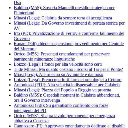
Dsa
Baldino (M5S): Soveria Mannelli presidio strategico per
l’hinterland
Minasi (Lega): Calabria da sempre terra di accoglienza
Minasi (Lega): Da Governo investimenti di portata storica per
AV
Irto (PD): Privatizzazione di Ferrovie conferma fallimento del
Governo
Rapani (Fdi) chiede sospensione provvedimento per Centrale
del Mercure
Orrico (M5S): Presentati emendamenti per preservare
patrimonio minoranze linguistiche
Loizzo (Lega): I fondi per alta velocità sono certi
Tilde MInasi: Ma quanto costano i ricorsi al Tar per il Ponte?
Miasi (Lega): Allarmismo su Av inutile e dannoso
Loizzo (Lega): Preoccupa furti farmaci oncologici a Cetraro
Antoniozzi (FDI): Alta velocità indispensabile per Calabria
Minasi (Lega): Piazza del Popolo a Reggio va protetta
Baldino (M5S): Ospedali montani in Calabria abbandonati,
ora il Governo intervenga
Antoniozzi (Fdi): Su garantismo confronto con forze
intelligenti del PD
Orrico (M5S): Si apra tavolo permanente per emergenza
abitativa a Cosenza
Cannizzaro (FI): Approvato emendamento dedicato ai disabili