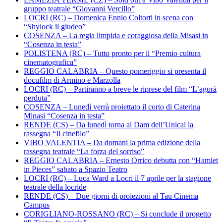
gruppo teatrale “Giovanni Vercillo”
LOCRI (RC) – Domenica Ennio Coltorti in scena con
“Shylock il giudeo”
COSENZA – La regia limpida e coraggiosa della Misasi in
“Cosenza in testa”
POLISTENA (RC) – Tutto pronto per il “Premio cultura
cinematografica”
REGGIO CALABRIA – Questo pomeriggio si presenta il
docufilm di Armino e Marzolla
LOCRI (RC) – Partiranno a breve le riprese del film “L’agorà
perduta”
COSENZA – Lunedì verrà proiettato il corto di Caterina
Minasi “Cosenza in testa”
RENDE (CS) – Da lunedì torna al Dam dell’Unical la
rassegna “Il cinefilo”
VIBO VALENTIA – Da domani la prima edizione della
rassegna teatrale “La forza del sorriso”
REGGIO CALABRIA – Ernesto Orrico debutta con “Hamlet
in Pieces” sabato a Spazio Teatro
LOCRI (RC) – Luca Ward a Locri il 7 aprile per la stagione
teatrale della locride
RENDE (CS) – Due giorni di proiezioni al Tau Cinema
Campus
CORIGLIANO-ROSSANO (RC) – Si conclude il progetto