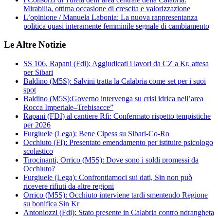
Mirabilia, ottima occasione di crescita e valorizzazione
L’opinione / Manuela Labonia: La nuova rappresentanza
politica quasi interamente femminile segnale di cambiamento
Le Altre Notizie
SS 106, Rapani (Fdi): Aggiudicati i lavori da CZ a Kr, attesa
per Sibari
Baldino (M5S): Salvini tratta la Calabria come set per i suoi
spot
Baldino (M5S):Governo intervenga su crisi idrica nell’area
Rocca Imperiale–Trebisacce”
Rapani (FDI) al cantiere Rfi: Confermato rispetto tempistiche
per 2026
Furgiuele (Lega): Bene Cipess su Sibari-Co-Ro
Occhiuto (FI): Presentato emendamento per istituire psicologo
scolastico
Tirocinanti, Orrico (M5S): Dove sono i soldi promessi da
Occhiuto?
Furgiuele (Lega): Confrontiamoci sui dati, Sin non può
ricevere rifiuti da altre regioni
Orrico (M5S): Occhiuto interviene tardi smentendo Regione
su bonifica Sin Kr
Antoniozzi (Fdi): Stato presente in Calabria contro ndrangheta