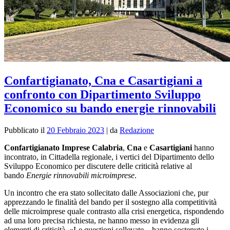
Confartigianato, Cna e Casartigiani a
confronto con Dipartimento Sviluppo
Economico su bando energie rinnovabili
Pubblicato il
20 Febbraio 2023
|
da
Redazione
Confartigianato Imprese Calabria
,
Cna
e
Casartigiani
hanno
incontrato, in Cittadella regionale, i vertici del Dipartimento dello
Sviluppo Economico per discutere delle criticità relative al
bando
Energie rinnovabili microimprese
.
Un incontro che era stato sollecitato dalle Associazioni che, pur
apprezzando le finalità del bando per il sostegno alla competitività
delle microimprese quale contrasto alla crisi energetica, rispondendo
ad una loro precisa richiesta, ne hanno messo in evidenza gli
elementi di criticità. «Le questioni sollevate – hanno sostenuto i