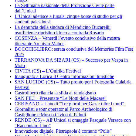
La Settimana nazionale della Protezione Civile parte
dall’Unical
L’Unical aderisce a Iupals: cinque borse di studio per gli
studenti palestinesi
La denuncia della sindaca di Mendicino Bucarelli:
nsufficiente ripristino idrico a contrada Rosario
COSENZA – Venerdì l’evento conclusivo della mostra
itinerante Archivio Mabos
BOCCHIGLIERO: serata conclusiva del Memories Film Fest
2025
TERRANOVA DA SIBARI (CS) – Successo per Vespa in
Moto
CIVITA (CS) – L’Onirika Festival
Inaugurato a Lorica il Centro informazioni turistiche
SAN LUCIDO (CS) – Tutto pronto per i Fotografia Calabria
Festival
Castrolibero rilancia la sfida al randagismo
SAN FILI – Presentate “Le Notti delle Magare”
CERISANO – Lunedì “Tre giorni per Gaza: oltre i muri”
Giornalisti e tour operator al Parco Archeologico di
Castiglione e Museo Civico di Paludi
RENDE (CS) – All’Unical si omaggia Pasquale Versace con
“Raccontare Lino”
Innovazione digitale, Pietrapaola è comune “Polis”