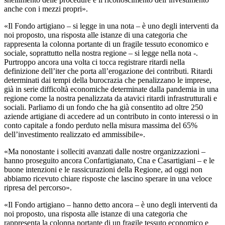
anche con i mezzi propri».
«Il Fondo artigiano – si legge in una nota – è uno degli interventi da
noi proposto, una risposta alle istanze di una categoria che
rappresenta la colonna portante di un fragile tessuto economico e
sociale, soprattutto nella nostra regione – si legge nella nota -.
Purtroppo ancora una volta ci tocca registrare ritardi nella
definizione dell’iter che porta all’erogazione dei contributi. Ritardi
determinati dai tempi della burocrazia che penalizzano le imprese,
già in serie difficoltà economiche determinate dalla pandemia in una
regione come la nostra penalizzata da atavici ritardi infrastrutturali e
sociali. Parliamo di un fondo che ha già consentito ad oltre 250
aziende artigiane di accedere ad un contributo in conto interessi o in
conto capitale a fondo perduto nella misura massima del 65%
dell’investimento realizzato ed ammissibile».
«Ma nonostante i solleciti avanzati dalle nostre organizzazioni –
hanno proseguito ancora Confartigianato, Cna e Casartigiani – e le
buone intenzioni e le rassicurazioni della Regione, ad oggi non
abbiamo ricevuto chiare risposte che lascino sperare in una veloce
ripresa del percorso».
«Il Fondo artigiano – hanno detto ancora – è uno degli interventi da
noi proposto, una risposta alle istanze di una categoria che
rappresenta la colonna portante di un fragile tessuto economico e