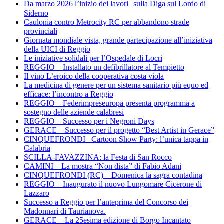
Da marzo 2026 l’inizio dei lavori sulla Diga sul Lordo di
Siderno
Caulonia contro Metrocity RC per abbandono strade
provinciali
Giornata mondiale vista, grande partecipazione all’iniziativa
della UICI di Reggio
Le iniziative solidali per l’Ospedale di Locri
REGGIO – Installato un defibrillatore al Tempietto
Il vino L’eroico della cooperativa costa viola
La medicina di genere per un sistema sanitario più equo ed
efficace: l’incontro a Reggio
REGGIO – Federimpreseuropa presenta programma a
sostegno delle aziende calabresi
REGGIO – Successo per i Negroni Days
GERACE – Successo per il progetto “Best Artist in Gerace”
CINQUEFRONDI– Cartoon Show Party: l’unica tappa in
Calabria
SCILLA-FAVAZZINA: la Festa di San Rocco
CAMINI – La mostra “Non dista” di Fabio Adani
CINQUEFRONDI (RC) – Domenica la sagra contadina
REGGIO – Inaugurato il nuovo Lungomare Cicerone di
Lazzaro
Successo a Reggio per l’anteprima del Concorso dei
Madonnari di Taurianova.
GERACE – La 25esima edizione di Borgo Incantato