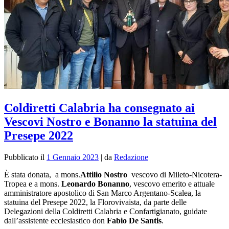
Coldiretti Calabria ha consegnato ai
Vescovi Nostro e Bonanno la statuina del
Presepe 2022
Pubblicato il
1 Gennaio 2023
|
da
Redazione
È stata donata, a mons.
Attilio Nostro
vescovo di Mileto-Nicotera-
Tropea e a mons.
Leonardo Bonanno
, vescovo emerito e attuale
amministratore apostolico di San Marco Argentano-Scalea, la
statuina del Presepe 2022, la Florovivaista, da parte delle
Delegazioni della Coldiretti Calabria e Confartigianato, guidate
dall’assistente ecclesiastico don
Fabio De Santis
.