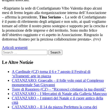
«Riapriamo la sede di Confartigianato Vibo Valentia dopo alcuni
mesi di fermo legato alla riorganizzazione interna dell’Associazione
– afferma la presidente,
Tina Soriano
-. La sede di Confartigianato
è il punto di riferimento degli artigiani e non solo, ai quali vogliamo
tornare ad offrire il nostro pieno sostegno e supporto per la crescita e
la promozione delle imprese e del territorio. Sono molto felice
dell’obiettivo raggiunto e vi aspetto in Associazione. Ringrazio la
dottoressa Romeo per la preziosa collaborazione prestata».
(rvv)
Navigazione
Articoli seguenti
articoli
Le Altre Notizie
A Cardinale (CZ) torna il 6 e 7 agosto il Festival di
‘nTramenti: arte in piazza
CATANZARO: Graecalis – il folle volo oggi al Complesso
monumentale San Giovanni
Torre di Ruggiero (CZ) – “Riconosci cristiano la tua dignità”
CATANZARO – I Mercatini di Natale alla Galleria Mancuso
CATANZARO – I misteri del Natale e il cuore antico della
città
CATANZARO – Il 14 da piazza Prefettura la corsa dei