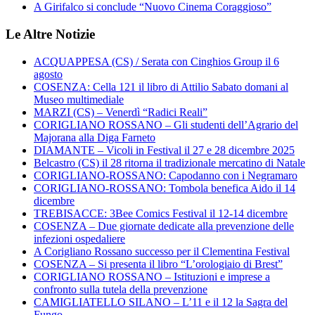
A Girifalco si conclude “Nuovo Cinema Coraggioso”
Le Altre Notizie
ACQUAPPESA (CS) / Serata con Cinghios Group il 6
agosto
COSENZA: Cella 121 il libro di Attilio Sabato domani al
Museo multimediale
MARZI (CS) – Venerdì “Radici Reali”
CORIGLIANO ROSSANO – Gli studenti dell’Agrario del
Majorana alla Diga Farneto
DIAMANTE – Vicoli in Festival il 27 e 28 dicembre 2025
Belcastro (CS) il 28 ritorna il tradizionale mercatino di Natale
CORIGLIANO-ROSSANO: Capodanno con i Negramaro
CORIGLIANO-ROSSANO: Tombola benefica Aido il 14
dicembre
TREBISACCE: 3Bee Comics Festival il 12-14 dicembre
COSENZA – Due giornate dedicate alla prevenzione delle
infezioni ospedaliere
A Corigliano Rossano successo per il Clementina Festival
COSENZA – Si presenta il libro “L’orologiaio di Brest”
CORIGLIANO ROSSANO – Istituzioni e imprese a
confronto sulla tutela della prevenzione
CAMIGLIATELLO SILANO – L’11 e il 12 la Sagra del
Fungo