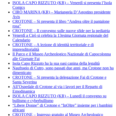
ISOLA CAPO RIZZUTO (KR) – Venerdì si presenta l’Isola
Comics
CIRÒ MARINA (KR) – Mariangela D’Agostino presidente
Avis
CROTONE – Si presenta il libro “Andrea oltre il pantalone
rosa”
CROTONE – Il convegno sulle nuove sfide per la pediatria
Venerdì a Cirò si celebra la 13esima Giornata regionale del
Calendario
CROTONE – A lezione di identità territoriale e di
imprenditorialità
Il Parco e il Museo Archeologico Nazionale di Capocolonna
alle Giornate Fai
Isola Capo Rizzuto ha la sua oasi canina della legalità
Naufragio di Cutro, sono passati due anni, ma Crotone non ha
dimenticato
CROTONE – Si presenta la delegazione Fai di Crotone e
Santa Severina
All’Ospedale di Crotone al via i lavori per il Reparto di
Emodinamica
ISOLA CAPO RIZZUTO (KR) – Lunedì il convegno su
bullismo e cyberbullismo
“Libere Donne” di Crotone e “InOltre” insieme per i bambini
africani
CROTONE – Ingresso gratuito al Museo Archeologico