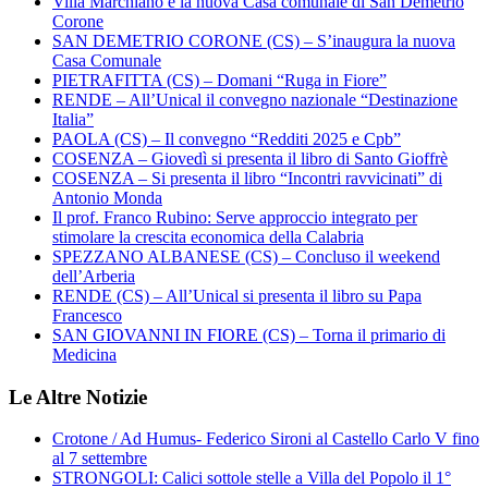
Villa Marchianò è la nuova Casa comunale di San Demetrio
Corone
SAN DEMETRIO CORONE (CS) – S’inaugura la nuova
Casa Comunale
PIETRAFITTA (CS) – Domani “Ruga in Fiore”
RENDE – All’Unical il convegno nazionale “Destinazione
Italia”
PAOLA (CS) – Il convegno “Redditi 2025 e Cpb”
COSENZA – Giovedì si presenta il libro di Santo Gioffrè
COSENZA – Si presenta il libro “Incontri ravvicinati” di
Antonio Monda
Il prof. Franco Rubino: Serve approccio integrato per
stimolare la crescita economica della Calabria
SPEZZANO ALBANESE (CS) – Concluso il weekend
dell’Arberia
RENDE (CS) – All’Unical si presenta il libro su Papa
Francesco
SAN GIOVANNI IN FIORE (CS) – Torna il primario di
Medicina
Le Altre Notizie
Crotone / Ad Humus- Federico Sironi al Castello Carlo V fino
al 7 settembre
STRONGOLI: Calici sottole stelle a Villa del Popolo il 1°