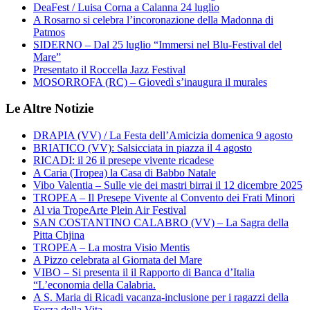
DeaFest / Luisa Corna a Calanna 24 luglio
A Rosarno si celebra l’incoronazione della Madonna di
Patmos
SIDERNO – Dal 25 luglio “Immersi nel Blu-Festival del
Mare”
Presentato il Roccella Jazz Festival
MOSORROFA (RC) – Giovedì s’inaugura il murales
Le Altre Notizie
DRAPIA (VV) / La Festa dell’Amicizia domenica 9 agosto
BRIATICO (VV): Salsicciata in piazza il 4 agosto
RICADI: il 26 il presepe vivente ricadese
A Caria (Tropea) la Casa di Babbo Natale
Vibo Valentia – Sulle vie dei mastri birrai il 12 dicembre 2025
TROPEA – Il Presepe Vivente al Convento dei Frati Minori
Al via TropeArte Plein Air Festival
SAN COSTANTINO CALABRO (VV) – La Sagra della
Pitta Chjina
TROPEA – La mostra Visio Mentis
A Pizzo celebrata al Giornata del Mare
VIBO – Si presenta il il Rapporto di Banca d’Italia
“L’economia della Calabria.
A S. Maria di Ricadi vacanza-inclusione per i ragazzi della
Forza della Vita