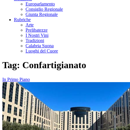
Europarlamento
Consiglio Regionale
Giunta Regionale
Rubriche
Arte
Prelibatezze
I Nostri Vini
Tradizioni
Calabria Suona
Luoghi del Cuore
Tag:
Confartigianato
In Primo Piano