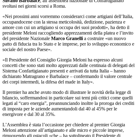
Silvano Barbalace
, all’assemblea nazionale di Confartigianato
svoltasi nei giorni scorsi a Roma.
«Nei prossimi anni vorremmo considerarci come artigiani dell’Italia,
occupandocene con la stessa meticolosità, dedizione, pazienza e
amore con cui un artigiano si occupa dei suoi prodotti», ha detto il
presidente Meloni raccogliendo apprezzamenti della platea e l’invito
del presidente Nazionale
Marco Granelli
a costruire «un nuovo
patto di fiducia tra lo Stato e le imprese, per lo sviluppo economico e
sociale del nostro Paese».
«Il Presidente del Consiglio Giorgia Meloni ha espresso alcuni
concetti che sono stati molto apprezzati dalle centinaia di delegati del
Sistema Confartigianato presenti e arrivati da tutta Italia – hanno
dichiarato Matragrano e Barbalace – confermando il valore centrale
dei corpi intermedi, la difesa del made in Italy».
Il premier ha anche avuto modo di illustrare le novità della legge di
bilancio, soffermandosi in particolare sui temi più critici come quelli
legati al “caro energia”, preannunciando inoltre la proroga dei crediti
di imposta per le aziende aumentandoli dal 40 al 45% per le
energivore e dal 30 al 35%.
L’Assemblea è stata l’occasione per chiedere al premier Giorgia
Meloni attenzione all’artigianato e alle micro e piccole imprese,
rimuovendo gli ostacoli «che – ha sottolineato il Presidente di