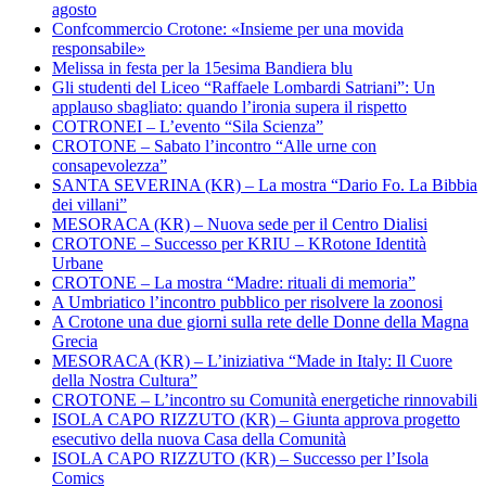
agosto
Confcommercio Crotone: «Insieme per una movida
responsabile»
Melissa in festa per la 15esima Bandiera blu
Gli studenti del Liceo “Raffaele Lombardi Satriani”: Un
applauso sbagliato: quando l’ironia supera il rispetto
COTRONEI – L’evento “Sila Scienza”
CROTONE – Sabato l’incontro “Alle urne con
consapevolezza”
SANTA SEVERINA (KR) – La mostra “Dario Fo. La Bibbia
dei villani”
MESORACA (KR) – Nuova sede per il Centro Dialisi
CROTONE – Successo per KRIU – KRotone Identità
Urbane
CROTONE – La mostra “Madre: rituali di memoria”
A Umbriatico l’incontro pubblico per risolvere la zoonosi
A Crotone una due giorni sulla rete delle Donne della Magna
Grecia
MESORACA (KR) – L’iniziativa “Made in Italy: Il Cuore
della Nostra Cultura”
CROTONE – L’incontro su Comunità energetiche rinnovabili
ISOLA CAPO RIZZUTO (KR) – Giunta approva progetto
esecutivo della nuova Casa della Comunità
ISOLA CAPO RIZZUTO (KR) – Successo per l’Isola
Comics