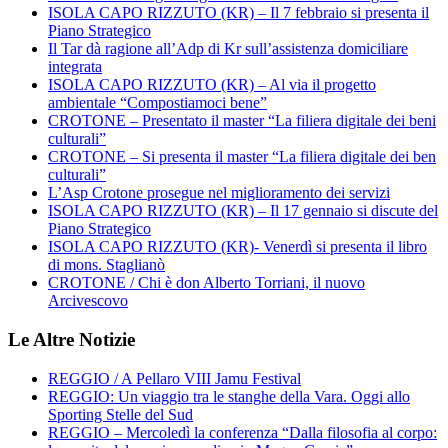
ISOLA CAPO RIZZUTO (KR) – Il 7 febbraio si presenta il
Piano Strategico
Il Tar dà ragione all’Adp di Kr sull’assistenza domiciliare
integrata
ISOLA CAPO RIZZUTO (KR) – Al via il progetto
ambientale “Compostiamoci bene”
CROTONE – Presentato il master “La filiera digitale dei beni
culturali”
CROTONE – Si presenta il master “La filiera digitale dei ben
culturali”
L’Asp Crotone prosegue nel miglioramento dei servizi
ISOLA CAPO RIZZUTO (KR) – Il 17 gennaio si discute del
Piano Strategico
ISOLA CAPO RIZZUTO (KR)- Venerdì si presenta il libro
di mons. Staglianò
CROTONE / Chi è don Alberto Torriani, il nuovo
Arcivescovo
Le Altre Notizie
REGGIO / A Pellaro VIII Jamu Festival
REGGIO: Un viaggio tra le stanghe della Vara. Oggi allo
Sporting Stelle del Sud
REGGIO – Mercoledì la conferenza “Dalla filosofia al corpo: