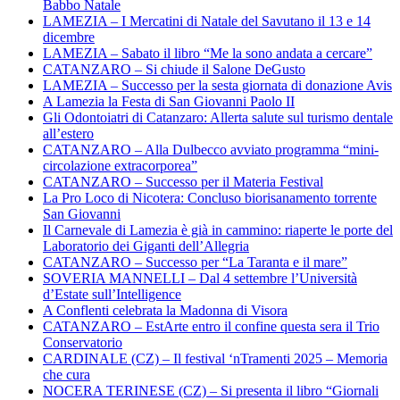
Babbo Natale
LAMEZIA – I Mercatini di Natale del Savutano il 13 e 14
dicembre
LAMEZIA – Sabato il libro “Me la sono andata a cercare”
CATANZARO – Si chiude il Salone DeGusto
LAMEZIA – Successo per la sesta giornata di donazione Avis
A Lamezia la Festa di San Giovanni Paolo II
Gli Odontoiatri di Catanzaro: Allerta salute sul turismo dentale
all’estero
CATANZARO – Alla Dulbecco avviato programma “mini-
circolazione extracorporea”
CATANZARO – Successo per il Materia Festival
La Pro Loco di Nicotera: Concluso biorisanamento torrente
San Giovanni
Il Carnevale di Lamezia è già in cammino: riaperte le porte del
Laboratorio dei Giganti dell’Allegria
CATANZARO – Successo per “La Taranta e il mare”
SOVERIA MANNELLI – Dal 4 settembre l’Università
d’Estate sull’Intelligence
A Conflenti celebrata la Madonna di Visora
CATANZARO – EstArte entro il confine questa sera il Trio
Conservatorio
CARDINALE (CZ) – Il festival ‘nTramenti 2025 – Memoria
che cura
NOCERA TERINESE (CZ) – Si presenta il libro “Giornali