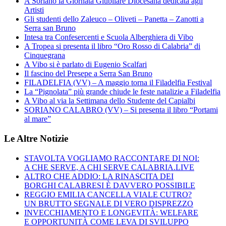
A Soriano la Giornata Giubilare Diocesana dedicata agli
Artisti
Gli studenti dello Zaleuco – Oliveti – Panetta – Zanotti a
Serra san Bruno
Intesa tra Confesercenti e Scuola Alberghiera di Vibo
A Tropea si presenta il libro “Oro Rosso di Calabria” di
Cinquegrana
A Vibo si è parlato di Eugenio Scalfari
Il fascino del Presepe a Serra San Bruno
FILADELFIA (VV) – A maggio torna il Filadelfia Festival
La “Pignolata” più grande chiude le feste natalizie a Filadelfia
A Vibo al via la Settimana dello Studente del Capialbi
SORIANO CALABRO (VV) – Si presenta il libro “Portami
al mare”
Le Altre Notizie
STAVOLTA VOGLIAMO RACCONTARE DI NOI:
A CHE SERVE, A CHI SERVE CALABRIA.LIVE
ALTRO CHE ADDIO: LA RINASCITA DEI
BORGHI CALABRESI È DAVVERO POSSIBILE
REGGIO EMILIA CANCELLA VIALE CUTRO?
UN BRUTTO SEGNALE DI VERO DISPREZZO
INVECCHIAMENTO E LONGEVITÀ: WELFARE
E OPPORTUNITÀ COME LEVA DI SVILUPPO