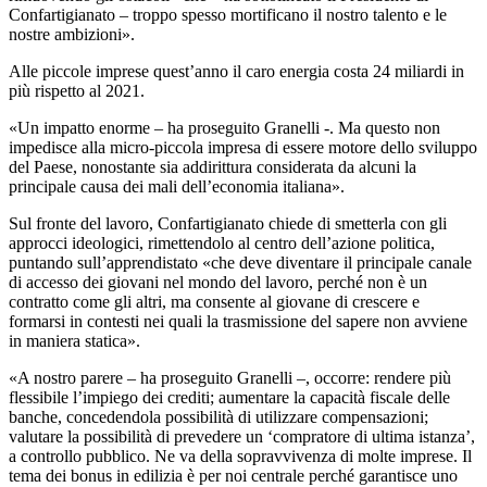
Confartigianato – troppo spesso mortificano il nostro talento e le
nostre ambizioni».
Alle piccole imprese quest’anno il caro energia costa 24 miliardi in
più rispetto al 2021.
«Un impatto enorme – ha proseguito Granelli -. Ma questo non
impedisce alla micro-piccola impresa di essere motore dello sviluppo
del Paese, nonostante sia addirittura considerata da alcuni la
principale causa dei mali dell’economia italiana».
Sul fronte del lavoro, Confartigianato chiede di smetterla con gli
approcci ideologici, rimettendolo al centro dell’azione politica,
puntando sull’apprendistato «che deve diventare il principale canale
di accesso dei giovani nel mondo del lavoro, perché non è un
contratto come gli altri, ma consente al giovane di crescere e
formarsi in contesti nei quali la trasmissione del sapere non avviene
in maniera statica».
«A nostro parere – ha proseguito Granelli –, occorre: rendere più
flessibile l’impiego dei crediti; aumentare la capacità fiscale delle
banche, concedendola possibilità di utilizzare compensazioni;
valutare la possibilità di prevedere un ‘compratore di ultima istanza’,
a controllo pubblico. Ne va della sopravvivenza di molte imprese. Il
tema dei bonus in edilizia è per noi centrale perché garantisce uno