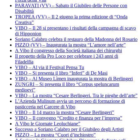
PARAVATI (VV) – Sabato il Giubileo delle Persone con
Disabilità
TROPEA (VV) – Il 2 giugno la prima edizione di “Onda
Creativa”
VIBO – Il 28 si presentano i risultati della campagna di scavo
di Hipponion
Soriano Calabro celebra il restauro della Madonna del Rosario
PIZZO (VV) – Inaugurata la mostra “L’amore nell’arte”
A Vibo il congresso della Società italiana dei chirurghi
Il progetto della Pro Loco per celebrare i 243 anni di
Filadelfia
VIBO – Al via il Festival Pensa Tu
VIBO – Si presenta il libro “Inferi” di De Masi
VIBO – Al Museo Lìmen inaugurata la mostra di Berlingeri
ZUNGRI – Si presenta il libro “Corpus speluncarum
medioevi”
VIBO – La mostra “Cesare Berlingeri. Tra le pieghe dell’arte”
L’Azienda Mulinum avvia un percorso di formazione di
pasticceria nel Carcere di Vibo
VIBO – Il 14 marzo la mostra “Cesare Berlingeri”
VIBO – Il convegno “Credito e finanza per l’impresa”
A Vibo le Giornate Leoluchiane”
Successo a Soriano Calabro per il Giubileo degli Artisti
PIZZO – La mostra “Cuori d’inchiostro”