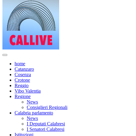
home
Catanzaro
Cosenza
Crotone
Reggio
Vibo Valentia
Regione
News
Consiglieri Regionali
Calabria parlamento
News
I Deputati Calabresi
I Senatori Calabresi
Istituzioni