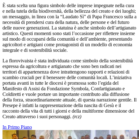
È stata scelta una figura simbolo delle imprese impegnate nella cura
e nella tutela della biodiversità, della bellezza del creato e dei luoghi;
un messaggio, in linea con la “Laudato Sì” di Papa Francesco sulla a
necessità di prendersi cura della natura, delle persone e del futuro
delle nuove generazioni. La statuina è anche simbolo dell’artigianato
artistico. Questi momenti sono stati l’occasione per riflettere insieme
sul modo di occuparsi della comunità e dell’ambiente, presentando
agricoltori e artigiani come protagonisti di un modello di economia
integrale e di sostenibilità sociale.
La florovivaista è stata individuata come simbolo della sostenibilità
espressa da agricoltura e artigianato che sono ben radicati nei
territori di appartenenza dove intrattengono rapporti e relazioni di
scambio cruciali per il benessere delle comunità locali. L’iniziativa
portata avanti in tutte le diocesi è promossa sotto l’egida del
Manifesto di Assisi da Fondazione Symbola, Confartigianato e
Coldiretti e vuole portare un importante contributo alla diffusione
della forza, straordinariamente attuale, di questa narrazione gentile. Il
Presepe è infatti la rappresentazione della nascita di Gesù e il
racconto della vita di tutti i giorni e della multiforme dimensione del
Creato attraverso i suoi personaggi.
(rcz)
In Primo Piano