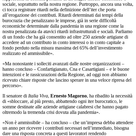
sociale, soprattutto nella nostra regione. Purtroppo, ancora una volta,
ci tocca registrare ritardi nella definizione dell’iter che porta
all’erogazione dei contributi. Ritardi determinati dai tempi della
burocrazia che penalizzano le imprese, già in serie difficoltà
economiche determinate dalla pandemia in una regione come la
nostra penalizzata da atavici ritardi infrastrutturali e sociali. Parliamo
di un fondo che ha già consentito ad oltre 250 aziende artigiane di
accedere ad un contributo in conto interessi o in conto capitale a
fondo perduto nella misura massima del 65% dell’investimento
realizzato ed ammissibile».
«Ma nonostante i solleciti avanzati dalle nostre organizzazioni –
hanno concluso – Confartigianato, Cna e Casartigiani – e le buone
intenzioni e le rassicurazioni della Regione, ad oggi non abbiamo
ricevuto chiare risposte che lascino sperare in una veloce ripresa del
percorso».
Il senatore di
Italia Viva
,
Ernesto Magorno
, ha ribadito la necessità
di «sbloccare, al più presto, abbattendo ogni iter burocratico, le
somme destinate alle aziende artigiane calabresi che hanno pagato
oltremodo la tremenda crisi dovuta alla pandemia».
«Non è ammissibile – ha concluso – che un’impresa debba attendere
un anno per ricevere i contributi necessari nell’immediato, bisogna
dare una risposta concreta a questi lavoratori rendendo