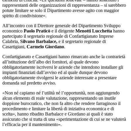
rappresentanti delle organizzazioni di rappresentanza – si sarebbero
potute limitare se solo il Dipartimento avesse agito con maggior
spirito di condivisione».
All’incontro con il Direttore generale del Dipartimento Sviluppo
economico
Paolo Praticò
e il dirigente
Menotti Lucchetta
hanno
partecipato il segretario regionale di Confartigianato Imprese
Calabria,
Silvano Barbalace,
e il segretario regionale di
Casartigiani,
Carmelo Giordano
.
Confartigianato e Casartigiani hanno rimarcato anche la contrarietà
all’istituzione dell’albo dei fornitori, al quale devono
obbligatoriamente iscriversi le aziende che intendono installare gli
impianti finanziati dall’avviso ed al quale dunque devono
obbligatoriamente rivolgersi le aziende interessate a presentare
domanda sul predetto avviso.
«Non né capiamo né l’utilità né l’opportunità, non aggiungendo
alcun elemento di reale valutazione, rappresentando un inutile
doppione burocratico, che non fa altro che rendere farraginoso il
procedimento e limitare la libertà di iniziativa economica e di
scelta», hanno ribadito Barbalace e Giordano ai quali è stato
assicurato che si tratta di una «sperimentazione di cui se ne valuterà
l’efficacia per il mantenimento».