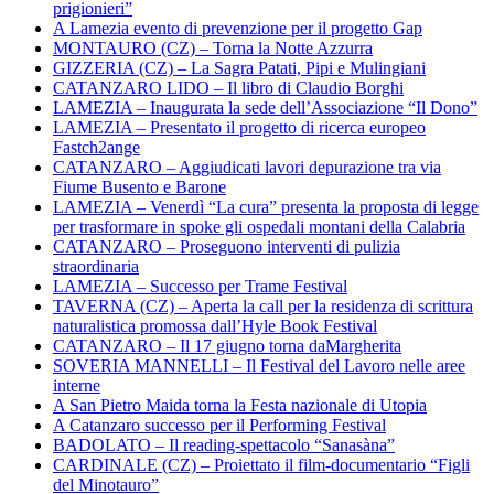
prigionieri”
A Lamezia evento di prevenzione per il progetto Gap
MONTAURO (CZ) – Torna la Notte Azzurra
GIZZERIA (CZ) – La Sagra Patati, Pipi e Mulingiani
CATANZARO LIDO – Il libro di Claudio Borghi
LAMEZIA – Inaugurata la sede dell’Associazione “Il Dono”
LAMEZIA – Presentato il progetto di ricerca europeo
Fastch2ange
CATANZARO – Aggiudicati lavori depurazione tra via
Fiume Busento e Barone
LAMEZIA – Venerdì “La cura” presenta la proposta di legge
per trasformare in spoke gli ospedali montani della Calabria
CATANZARO – Proseguono interventi di pulizia
straordinaria
LAMEZIA – Successo per Trame Festival
TAVERNA (CZ) – Aperta la call per la residenza di scrittura
naturalistica promossa dall’Hyle Book Festival
CATANZARO – Il 17 giugno torna daMargherita
SOVERIA MANNELLI – Il Festival del Lavoro nelle aree
interne
A San Pietro Maida torna la Festa nazionale di Utopia
A Catanzaro successo per il Performing Festival
BADOLATO – Il reading-spettacolo “Sanasàna”
CARDINALE (CZ) – Proiettato il film-documentario “Figli
del Minotauro”