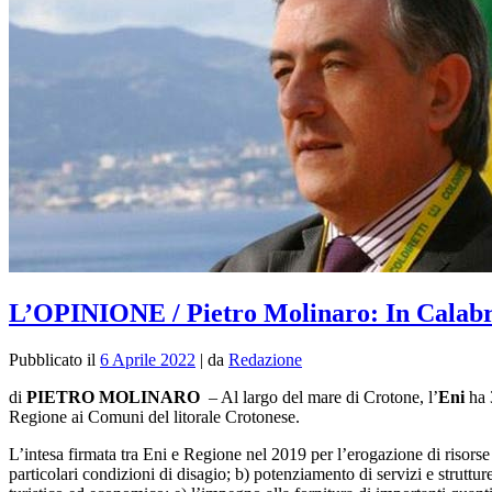
L’OPINIONE / Pietro Molinaro: In Calabria 
Pubblicato il
6 Aprile 2022
|
da
Redazione
di
PIETRO MOLINARO
–
Al largo del mare di Crotone, l’
Eni
ha 3
Regione ai Comuni del litorale Crotonese.
L’intesa firmata tra Eni e Regione nel 2019 per l’erogazione di risorse 
particolari condizioni di disagio; b) potenziamento di servizi e strutture