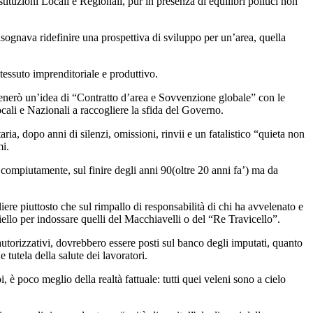
ituzioni Locali e Regionali, pur in presenza di equilibri politici non
isognava ridefinire una prospettiva di sviluppo per un’area, quella
tessuto imprenditoriale e produttivo.
e generò un’idea di “Contratto d’area e Sovvenzione globale” con le
cali e Nazionali a raccogliere la sfida del Governo.
ria, dopo anni di silenzi, omissioni, rinvii e un fatalistico “quieta non
mi.
 compiutamente, sul finire degli anni 90(oltre 20 anni fa’) ma da
iere piuttosto che sul rimpallo di responsabilità di chi ha avvelenato e
aniello per indossare quelli del Macchiavelli o del “Re Travicello”.
autorizzativi, dovrebbero essere posti sul banco degli imputati, quanto
tutela della salute dei lavoratori.
è poco meglio della realtà fattuale: tutti quei veleni sono a cielo