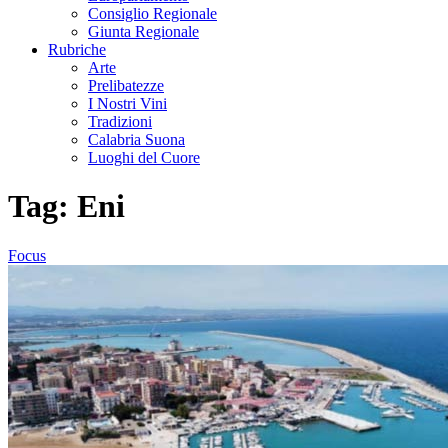
Consiglio Regionale
Giunta Regionale
Rubriche
Arte
Prelibatezze
I Nostri Vini
Tradizioni
Calabria Suona
Luoghi del Cuore
Tag:
Eni
Focus