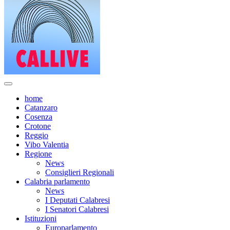
home
Catanzaro
Cosenza
Crotone
Reggio
Vibo Valentia
Regione
News
Consiglieri Regionali
Calabria parlamento
News
I Deputati Calabresi
I Senatori Calabresi
Istituzioni
Europarlamento