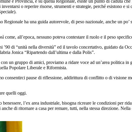
mune e Provincia, e su quella Regionale, esiste un punto di caduta che im
 inventarsi o reperire risorse, strumenti e strategie, perché esistono e s
peciale).
o Regionale ha una guida autorevole, di peso nazionale, anche un po’ solita
sì come, all’epoca, nessuno poteva contestare il ruolo e il peso specif
nni ’90 di “unità nella diversità” ed il tavolo concertativo, guidato da 
labria Jonica “Ripartendo dall’ultima e dalla Polis”.
con un gruppo di amici, proviamo a ridare voce ad un’area politica in gran
quella Popolare Liberale e Riformista.
 consentirci pause di riflessione, addirittura di conflitto o di visione 
re quelli oggi.
o benessere, l’ex area industriale, bisogna ricreare le condizioni per rida
anche di ritornare a casa per remare, tutti, nella stessa direzione. Nella 