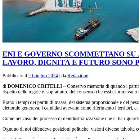
ENI E GOVERNO SCOMMETTANO SU 
LAVORO, DIGNITÀ E FUTURO SONO P
Pubblicato il
2 Giugno 2024
|
da
Redazione
di
DOMENICO CRITELLI
– Conservo memoria di quando i partiti, 
rispetto delle regole e, soprattutto, del consenso che essi esprimevano
Erano i tempi dei partiti di massa, del sistema proporzionale e del pes
elettorale generava, i candidati avevano come riferimento i territori, e
Come nel caso del processo di deindustrializzazione che ci ha riguardato
Ognuno di noi difendeva posizioni politiche, visioni diverse talvolta co