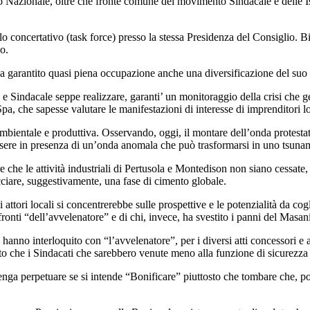
o Nazionale, oltre che fronte comune del movimento Sindacale e delle Ist
olo concertativo (task force) presso la stessa Presidenza del Consiglio. B
o.
va garantito quasi piena occupazione anche una diversificazione del suo 
co e Sindacale seppe realizzare, garanti’ un monitoraggio della crisi ch
, che sapesse valutare le manifestazioni di interesse di imprenditori lo
ambientale e produttiva. Osservando, oggi, il montare dell’onda protestata
ssere in presenza di un’onda anomala che può trasformarsi in uno tsuna
e che le attività industriali di Pertusola e Montedison non siano cessate,
ciare, suggestivamente, una fase di cimento globale.
attori locali si concentrerebbe sulle prospettive e le potenzialità da cogl
confronti “dell’avvelenatore” e di chi, invece, ha svestito i panni del Mas
anno interloquito con “l’avvelenatore”, per i diversi atti concessori e 
o che i Sindacati che sarebbero venute meno alla funzione di sicurezza e 
nga perpetuare se si intende “Bonificare” piuttosto che tombare che, poi, 