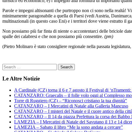
turistico ed economico; e) l’impegno alla fornitura di importanti quanti
Parole e impegni altisonanti che purtroppo non ci sono nella realtà! Vi
minimamente paragonabile a quella di Paesi (vedi Austria, Danimarca, N
multinazionali (in questo caso Eni) e i territori dove viene estratto il
Non possiamo più far finta di niente o accontentarci delle briciole dat
spalle dei calabresi e che non possiamo più consentire.
(pm)
(Pietro Molinaro è stato consigliere regionale nella passata legislatur
Le Altre Notizie
A Cardinale (CZ) torna il 6 e 7 agosto il Festival di ‘nTramenti: 
CATANZARO: Graecalis – il folle volo oggi al Complesso m
Torre di Ruggiero (CZ) – “Riconosci cristiano la tua dignità”
CATANZARO – I Mercatini di Natale alla Galleria Mancuso
CATANZARO – I misteri del Natale e il cuore antico della citt
CATANZARO – Il 14 da piazza Prefettura la corsa dei Babbo 
LAMEZIA – I Mercatini di Natale del Savutano il 13 e 14 dic
LAMEZIA – Sabato il libro “Me la sono andata a cercare”