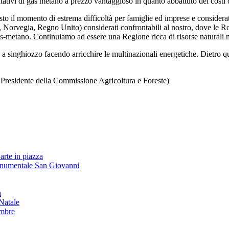
tativi di gas metano a prezzo vantaggioso in quanto abbattuto dei costi di
sto il momento di estrema difficoltà per famiglie ed imprese e considerat
orvegia, Regno Unito) considerati confrontabili al nostro, dove le Roya
 gas-metano. Continuiamo ad essere una Regione ricca di risorse naturali m
e a singhiozzo facendo arricchire le multinazionali energetiche.
Dietro q
a, Presidente della Commissione Agricoltura e Foreste)
arte in piazza
onumentale San Giovanni
à
Natale
embre