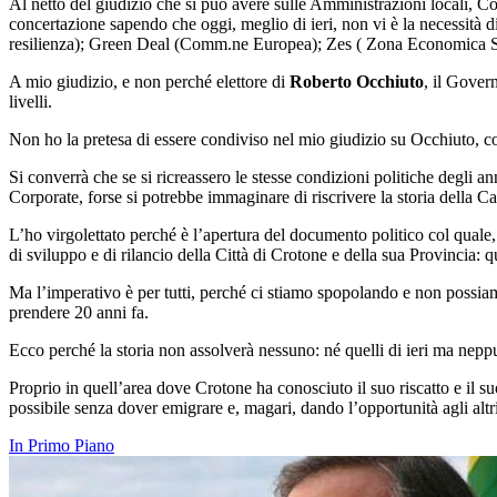
Al netto del giudizio che si può avere sulle Amministrazioni locali, Co
concertazione sapendo che oggi, meglio di ieri, non vi è la necessità di
resilienza); Green Deal (Comm.ne Europea); Zes ( Zona Economica S
A mio giudizio, e non perché elettore di
Roberto Occhiuto
, il Govern
livelli.
Non ho la pretesa di essere condiviso nel mio giudizio su Occhiuto, co
Si converrà che se si ricreassero le stesse condizioni politiche degli a
Corporate, forse si potrebbe immaginare di riscrivere la storia della Ca
L’ho virgolettato perché è l’apertura del documento politico col quale, 
di sviluppo e di rilancio della Città di Crotone e della sua Provincia: 
Ma l’imperativo è per tutti, perché ci stiamo spopolando e non possiamo
prendere 20 anni fa.
Ecco perché la storia non assolverà nessuno: né quelli di ieri ma neppu
Proprio in quell’area dove Crotone ha conosciuto il suo riscatto e il su
possibile senza dover emigrare e, magari, dando l’opportunità agli altri 
In Primo Piano