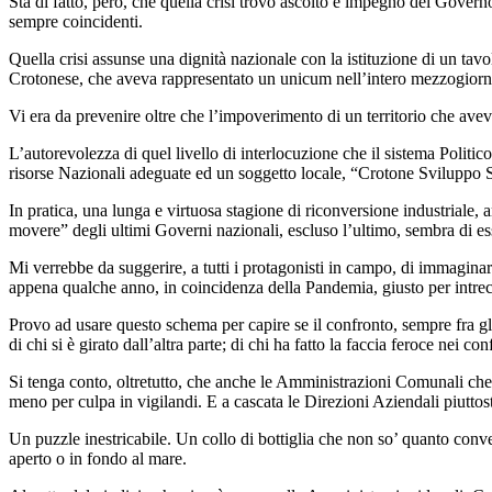
Sta di fatto, però, che quella crisi trovò ascolto e impegno del Govern
sempre coincidenti.
Quella crisi assunse una dignità nazionale con la istituzione di un tav
Crotonese, che aveva rappresentato un unicum nell’intero mezzogiorn
Vi era da prevenire oltre che l’impoverimento di un territorio che ave
L’autorevolezza di quel livello di interlocuzione che il sistema Politi
risorse Nazionali adeguate ed un soggetto locale, “Crotone Sviluppo Spa
In pratica, una lunga e virtuosa stagione di riconversione industriale, 
movere” degli ultimi Governi nazionali, escluso l’ultimo, sembra di e
Mi verrebbe da suggerire, a tutti i protagonisti in campo, di immaginar
appena qualche anno, in coincidenza della Pandemia, giusto per intrec
Provo ad usare questo schema per capire se il confronto, sempre fra gli 
di chi si è girato dall’altra parte; di chi ha fatto la faccia feroce nei 
Si tenga conto, oltretutto, che anche le Amministrazioni Comunali che h
meno per culpa in vigilandi. E a cascata le Direzioni Aziendali piuttost
Un puzzle inestricabile. Un collo di bottiglia che non so’ quanto conve
aperto o in fondo al mare.