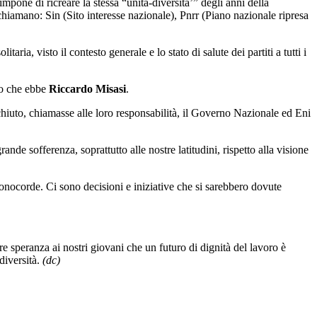
pone di ricreare la stessa “unità-diversita’” degli anni della
i chiamano: Sin (Sito interesse nazionale), Pnrr (Piano nazionale ripresa
ria, visto il contesto generale e lo stato di salute dei partiti a tutti i
ico che ebbe
Riccardo Misasi
.
Occhiuto, chiamasse alle loro responsabilità, il Governo Nazionale ed Eni
de sofferenza, soprattutto alle nostre latitudini, rispetto alla visione
monocorde. Ci sono decisioni e iniziative che si sarebbero dovute
re speranza ai nostri giovani che un futuro di dignità del lavoro è
diversità.
(dc)