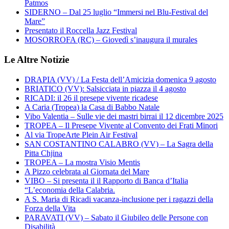
Patmos
SIDERNO – Dal 25 luglio “Immersi nel Blu-Festival del
Mare”
Presentato il Roccella Jazz Festival
MOSORROFA (RC) – Giovedì s’inaugura il murales
Le Altre Notizie
DRAPIA (VV) / La Festa dell’Amicizia domenica 9 agosto
BRIATICO (VV): Salsicciata in piazza il 4 agosto
RICADI: il 26 il presepe vivente ricadese
A Caria (Tropea) la Casa di Babbo Natale
Vibo Valentia – Sulle vie dei mastri birrai il 12 dicembre 2025
TROPEA – Il Presepe Vivente al Convento dei Frati Minori
Al via TropeArte Plein Air Festival
SAN COSTANTINO CALABRO (VV) – La Sagra della
Pitta Chjina
TROPEA – La mostra Visio Mentis
A Pizzo celebrata al Giornata del Mare
VIBO – Si presenta il il Rapporto di Banca d’Italia
“L’economia della Calabria.
A S. Maria di Ricadi vacanza-inclusione per i ragazzi della
Forza della Vita
PARAVATI (VV) – Sabato il Giubileo delle Persone con
Disabilità