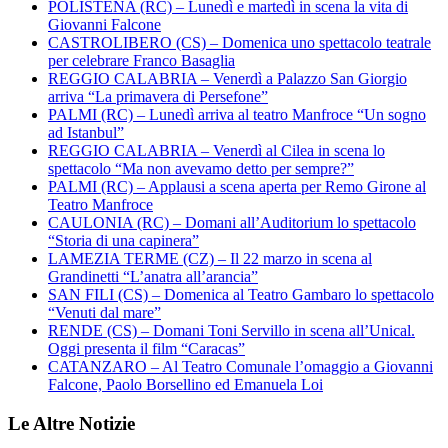
POLISTENA (RC) – Lunedì e martedì in scena la vita di
Giovanni Falcone
CASTROLIBERO (CS) – Domenica uno spettacolo teatrale
per celebrare Franco Basaglia
REGGIO CALABRIA – Venerdì a Palazzo San Giorgio
arriva “La primavera di Persefone”
PALMI (RC) – Lunedì arriva al teatro Manfroce “Un sogno
ad Istanbul”
REGGIO CALABRIA – Venerdì al Cilea in scena lo
spettacolo “Ma non avevamo detto per sempre?”
PALMI (RC) – Applausi a scena aperta per Remo Girone al
Teatro Manfroce
CAULONIA (RC) – Domani all’Auditorium lo spettacolo
“Storia di una capinera”
LAMEZIA TERME (CZ) – Il 22 marzo in scena al
Grandinetti “L’anatra all’arancia”
SAN FILI (CS) – Domenica al Teatro Gambaro lo spettacolo
“Venuti dal mare”
RENDE (CS) – Domani Toni Servillo in scena all’Unical.
Oggi presenta il film “Caracas”
CATANZARO – Al Teatro Comunale l’omaggio a Giovanni
Falcone, Paolo Borsellino ed Emanuela Loi
Le Altre Notizie