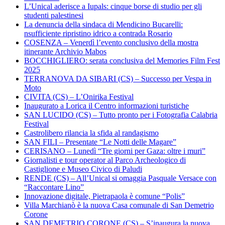
L’Unical aderisce a Iupals: cinque borse di studio per gli
studenti palestinesi
La denuncia della sindaca di Mendicino Bucarelli:
nsufficiente ripristino idrico a contrada Rosario
COSENZA – Venerdì l’evento conclusivo della mostra
itinerante Archivio Mabos
BOCCHIGLIERO: serata conclusiva del Memories Film Fest
2025
TERRANOVA DA SIBARI (CS) – Successo per Vespa in
Moto
CIVITA (CS) – L’Onirika Festival
Inaugurato a Lorica il Centro informazioni turistiche
SAN LUCIDO (CS) – Tutto pronto per i Fotografia Calabria
Festival
Castrolibero rilancia la sfida al randagismo
SAN FILI – Presentate “Le Notti delle Magare”
CERISANO – Lunedì “Tre giorni per Gaza: oltre i muri”
Giornalisti e tour operator al Parco Archeologico di
Castiglione e Museo Civico di Paludi
RENDE (CS) – All’Unical si omaggia Pasquale Versace con
“Raccontare Lino”
Innovazione digitale, Pietrapaola è comune “Polis”
Villa Marchianò è la nuova Casa comunale di San Demetrio
Corone
SAN DEMETRIO CORONE (CS) – S’inaugura la nuova