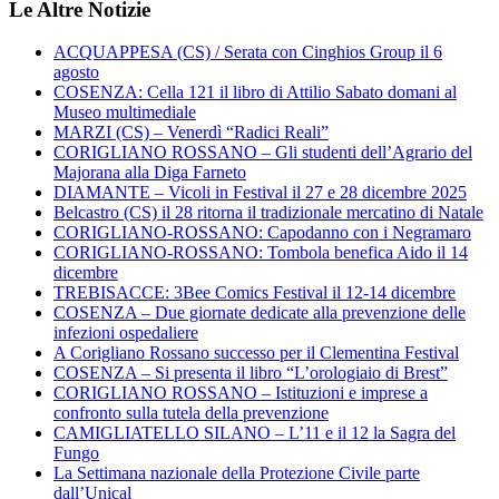
Le Altre Notizie
ACQUAPPESA (CS) / Serata con Cinghios Group il 6
agosto
COSENZA: Cella 121 il libro di Attilio Sabato domani al
Museo multimediale
MARZI (CS) – Venerdì “Radici Reali”
CORIGLIANO ROSSANO – Gli studenti dell’Agrario del
Majorana alla Diga Farneto
DIAMANTE – Vicoli in Festival il 27 e 28 dicembre 2025
Belcastro (CS) il 28 ritorna il tradizionale mercatino di Natale
CORIGLIANO-ROSSANO: Capodanno con i Negramaro
CORIGLIANO-ROSSANO: Tombola benefica Aido il 14
dicembre
TREBISACCE: 3Bee Comics Festival il 12-14 dicembre
COSENZA – Due giornate dedicate alla prevenzione delle
infezioni ospedaliere
A Corigliano Rossano successo per il Clementina Festival
COSENZA – Si presenta il libro “L’orologiaio di Brest”
CORIGLIANO ROSSANO – Istituzioni e imprese a
confronto sulla tutela della prevenzione
CAMIGLIATELLO SILANO – L’11 e il 12 la Sagra del
Fungo
La Settimana nazionale della Protezione Civile parte
dall’Unical