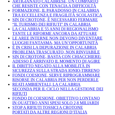
ARTIGIANATO CALABRESE, UN COMPARTO
CHE RESISTE CON TENACIA A DIFFICOLTÀ
FORMAZIONE, IL PARADOSSO IN CALABRIA
TRA ECCELLENZA E FRAGILITÀ SCOLASTICA
SIN DI CROTONE, È NECESSARIO FERMARE
“IL TURISMO DEI RIFIUTI” IN CALABRIA
LA CALABRIA E 55 ANNI DI REGIONALISMO
TANTE LE RIFORME ANCORA DA ATTUARE
LE AREE INTERNE NON DEVONO DIVENTARE
LUOGHI FANTASMA, MA UN’OPPORTUNITÀ
È IN CRISI LA DEPURAZIONE IN CALABRIA
PROBLEMA TRASCURATO, NON RINVIABILE
SIN DI CROTONE, BASTA CON CHIACCHIERE:
ADESSO È ARRIVATO IL MOMENTO DI AGIRE
IL DIRITTO NEGATO ALLA MOBILITÀ IN
SICUREZZA SULLA STRADA IONIO-TIRRENO
FONDI COESIONE, SERVE RIPROGRAMMARE
RISORSE IN CALABRIA PER NON PERDERLE
REATI AMBIENTALI, LA CALABRIA
SECONDA PER IL CICLO NELLA GESTIONE DEI
RIFIUTI
FONDO DI COESIONE, OBIETTIVO LONTANO
IN QUATTRO ANNI SPESI SOLO 2,8 MILIARDI
STOP A RIFIUTI TOSSICI A CROTONE
PORTATI DA ALTRE REGIONI D’ITALIA