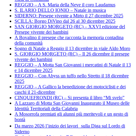
REGGIO – A S. Maria della Neve il coro Laudamus
S. ILARIO DELLO IONIO – Natale in musica
SIDERNO: Presepe vivente a Mirto il 27 dicembre 2025
SCILLA: Borgo DiVino dal 26 al 30 dicembre 2025
SAN GIORGIO MORGETO (RC) – XXVI edizione del
Presepe vivente dei bambini
A Bovalino il presepe che racconta la memoria contadina
della comunità
Sogno di Natale a Reggio il 13 dicembre in viale Aldo Moro
S. GIORGIO MORGETO (RC) – Il 26 dicembre il presepe
vivente dei bambini
REGGIO – A Motta San Giovanni i mercatini di Natale il 13
e 14 dicembre 2025
REGGIO – Con Abyss un tuffo nello Stretto il 18 dicembre
2025
REGGIO – A Gallico la benedizione dei motociclisti e dei
caschi il 21-dicembre
CINQUEFRONDI (RC) – Si presenta il libro “Mi svelo”
A Lazzaro di Motta San Giovanni Inaugurato il Museo delle
Identità Territoriali della Calabria
A Mosorrofa premiati gli alunni più meritevoli e un gesto di
bontà
Da marzo 2026 l’inizio dei lavori sulla Diga sul Lordo di
Siderno