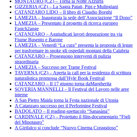
MONTAURO (CZ) – Torna la Notte Azzurra
GIZZERIA (CZ) – La Sagra Patati, Pipi e Mulingiani
CATANZARO LIDO – Il libro di Claudio Borghi
LAMEZIA – Inaugurata la sede dell’Associazione “Il Dono”
LAMEZIA – Presentato il progetto di ricerca europeo
Fastch2ange
CATANZARO – Aggiudicati lavori depurazione tra via
Fiume Busento e Barone
LAMEZIA – Venerdì “La cura” presenta la proposta di legge
per trasformare in spoke gli ospedali montani della Calabria
CATANZARO – Proseguono interventi di pulizia
straordinaria
LAMEZIA – Successo per Trame Festival
TAVERNA (CZ) – Aperta la call per la residenza di scrittura
naturalistica promossa dall’Hyle Book Festival
CATANZARO – Il 17 giugno torna daMargherita
SOVERIA MANNELLI – Il Festival del Lavoro nelle aree
interne
A San Pietro Maida torna la Festa nazionale di Utopia
A Catanzaro successo per il Performing Festival
BADOLATO – Il reading-spettacolo “Sanasàna”
CARDINALE (CZ) – Proiettato il film-documentario “Figli
del Minotauro”
A Girifalco si conclude “Nuovo Cinema Coraggioso”