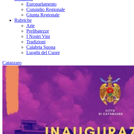
Europarlamento
Consiglio Regionale
Giunta Regionale
Rubriche
Arte
Prelibatezze
I Nostri Vini
Tradizioni
Calabria Suona
Luoghi del Cuore
Catanzaro