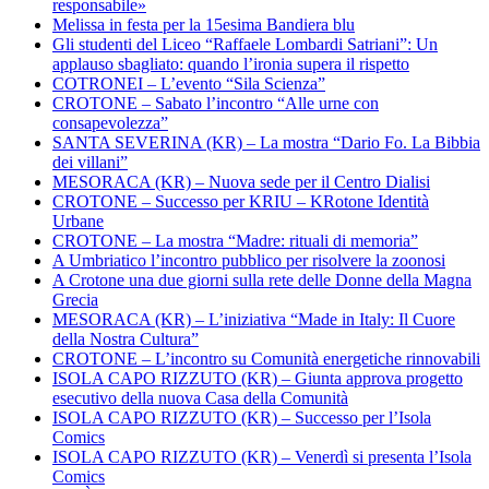
responsabile»
Melissa in festa per la 15esima Bandiera blu
Gli studenti del Liceo “Raffaele Lombardi Satriani”: Un
applauso sbagliato: quando l’ironia supera il rispetto
COTRONEI – L’evento “Sila Scienza”
CROTONE – Sabato l’incontro “Alle urne con
consapevolezza”
SANTA SEVERINA (KR) – La mostra “Dario Fo. La Bibbia
dei villani”
MESORACA (KR) – Nuova sede per il Centro Dialisi
CROTONE – Successo per KRIU – KRotone Identità
Urbane
CROTONE – La mostra “Madre: rituali di memoria”
A Umbriatico l’incontro pubblico per risolvere la zoonosi
A Crotone una due giorni sulla rete delle Donne della Magna
Grecia
MESORACA (KR) – L’iniziativa “Made in Italy: Il Cuore
della Nostra Cultura”
CROTONE – L’incontro su Comunità energetiche rinnovabili
ISOLA CAPO RIZZUTO (KR) – Giunta approva progetto
esecutivo della nuova Casa della Comunità
ISOLA CAPO RIZZUTO (KR) – Successo per l’Isola
Comics
ISOLA CAPO RIZZUTO (KR) – Venerdì si presenta l’Isola
Comics