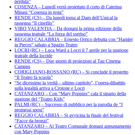
perduta”
COSENZA – Lunedì verrà proiettato il corto di Caterina
Minasi “Cosenza in testa”
RENDE (CS) – Da lunedì torna al Dam dell’Unical la
rassegna “Il cinefilo”
VIBO VALENTIA – Da domani la prima edizione della
rassegna teatrale “La forza del sorriso”
REGGIO CALABRIA – Ernesto Orrico debutta con “Hamlet
in Pieces” sabato a Spazio Teatro
LOCRI (RC) – Luca Ward a Locri il 7 aprile per la stagione
teatrale della locride
RENDE (CS) – Due giorni di proiezioni al Tau Cinema
Campus
CORIGLIANO-ROSSANO (RC) – Si conclude il progetto
“Il Teatro fa scuola”
“Se dicessimo la verità – ultimo capitolo”, l’opera-dibattito
sulla legalità arriva a Crotone e Locri
CATANZARO – Con “Mary Poppins” cala il sipario della
stagione del “Teatro Kids”
PALMI (RC) – Successo di pubblico per la parodia de “I
promessi sposi”
REGGIO CALABRIA – Si avvicina la finale del festival
“Facce da bronzi”
CATANZARO – Al Teatro Comunale domani appuntamento
con Mary Poppins