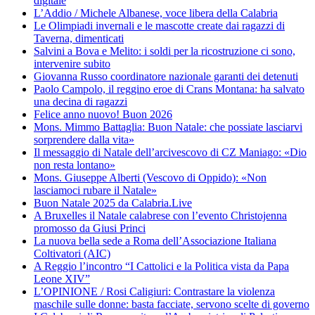
digitale
L’Addio / Michele Albanese, voce libera della Calabria
Le Olimpiadi invernali e le mascotte create dai ragazzi di
Taverna, dimenticati
Salvini a Bova e Melito: i soldi per la ricostruzione ci sono,
intervenire subito
Giovanna Russo coordinatore nazionale garanti dei detenuti
Paolo Campolo, il reggino eroe di Crans Montana: ha salvato
una decina di ragazzi
Felice anno nuovo! Buon 2026
Mons. Mimmo Battaglia: Buon Natale: che possiate lasciarvi
sorprendere dalla vita»
Il messaggio di Natale dell’arcivescovo di CZ Maniago: «Dio
non resta lontano»
Mons. Giuseppe Alberti (Vescovo di Oppido): «Non
lasciamoci rubare il Natale»
Buon Natale 2025 da Calabria.Live
A Bruxelles il Natale calabrese con l’evento Christojenna
promosso da Giusi Princi
La nuova bella sede a Roma dell’Associazione Italiana
Coltivatori (AIC)
A Reggio l’incontro “I Cattolici e la Politica vista da Papa
Leone XIV”
L’OPINIONE / Rosi Caligiuri: Contrastare la violenza
maschile sulle donne: basta facciate, servono scelte di governo