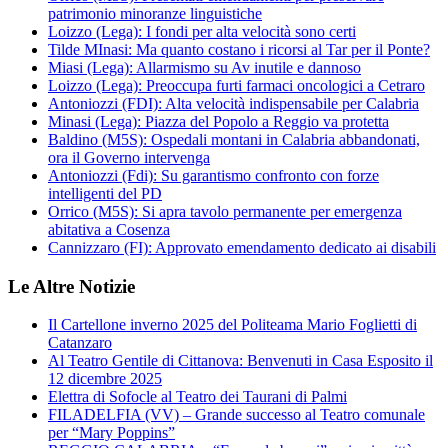
patrimonio minoranze linguistiche
Loizzo (Lega): I fondi per alta velocità sono certi
Tilde MInasi: Ma quanto costano i ricorsi al Tar per il Ponte?
Miasi (Lega): Allarmismo su Av inutile e dannoso
Loizzo (Lega): Preoccupa furti farmaci oncologici a Cetraro
Antoniozzi (FDI): Alta velocità indispensabile per Calabria
Minasi (Lega): Piazza del Popolo a Reggio va protetta
Baldino (M5S): Ospedali montani in Calabria abbandonati,
ora il Governo intervenga
Antoniozzi (Fdi): Su garantismo confronto con forze
intelligenti del PD
Orrico (M5S): Si apra tavolo permanente per emergenza
abitativa a Cosenza
Cannizzaro (FI): Approvato emendamento dedicato ai disabili
Le Altre Notizie
Il Cartellone inverno 2025 del Politeama Mario Foglietti di
Catanzaro
Al Teatro Gentile di Cittanova: Benvenuti in Casa Esposito il
12 dicembre 2025
Elettra di Sofocle al Teatro dei Taurani di Palmi
FILADELFIA (VV) – Grande successo al Teatro comunale
per “Mary Poppins”