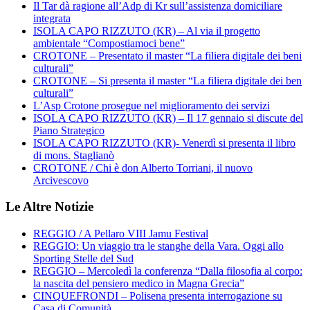
Il Tar dà ragione all’Adp di Kr sull’assistenza domiciliare
integrata
ISOLA CAPO RIZZUTO (KR) – Al via il progetto
ambientale “Compostiamoci bene”
CROTONE – Presentato il master “La filiera digitale dei beni
culturali”
CROTONE – Si presenta il master “La filiera digitale dei ben
culturali”
L’Asp Crotone prosegue nel miglioramento dei servizi
ISOLA CAPO RIZZUTO (KR) – Il 17 gennaio si discute del
Piano Strategico
ISOLA CAPO RIZZUTO (KR)- Venerdì si presenta il libro
di mons. Staglianò
CROTONE / Chi è don Alberto Torriani, il nuovo
Arcivescovo
Le Altre Notizie
REGGIO / A Pellaro VIII Jamu Festival
REGGIO: Un viaggio tra le stanghe della Vara. Oggi allo
Sporting Stelle del Sud
REGGIO – Mercoledì la conferenza “Dalla filosofia al corpo:
la nascita del pensiero medico in Magna Grecia”
CINQUEFRONDI – Polisena presenta interrogazione su
Casa di Comunità