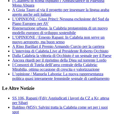
I Calabresi di Roma ospitano l’Ambasciatrice di Palestina
Mona Abuara
A Gioia Tauro al via il progetto per insegnare la lingua araba
aperto anche agli italiani
L’OPINIONE / Giusi Princi: Nessuna esclusione del Sud da
Piano Europeo per AV
Rigenerazione urbana, la Calabria protagonista di un nuovo
modello europeo di sviluppo sostenibile
L’OPINIONE / Ernesto Rapani: In Calabria non serve un
nuovo aeroporto, ma buon senso
A Rino Barillari il Premio Armando Curcio per la carriera
L’intervista di Calabria.Live al Presidente Roberto Occhiuto
Dalla Calabria la vittoria di Occhiuto è un segnale per il Paese
Ancora ritardi per il ripristino della Diga sul torrente Lordo
I Consorzi di Tutela delll’area centrale della Calabria:
Mirabilia, ottima occasione di crescita e valorizzazione
L’opinione / Manuela Labonia: La nuova rappresentanza
politica quasi interamente femminile segnale di cambiamento
Le Altre Notizie
SS 106, Rapani (Fdi): Aggiudicati i lavori da CZ a Kr, attesa
per Sibari
Baldino (M5S): Salvini tratta la Calabria come set per i suoi
spot