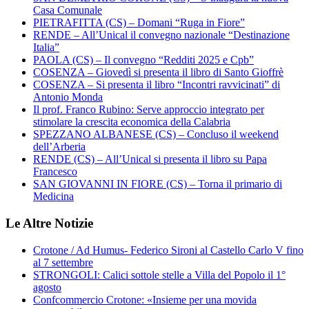
Casa Comunale
PIETRAFITTA (CS) – Domani “Ruga in Fiore”
RENDE – All’Unical il convegno nazionale “Destinazione
Italia”
PAOLA (CS) – Il convegno “Redditi 2025 e Cpb”
COSENZA – Giovedì si presenta il libro di Santo Gioffrè
COSENZA – Si presenta il libro “Incontri ravvicinati” di
Antonio Monda
Il prof. Franco Rubino: Serve approccio integrato per
stimolare la crescita economica della Calabria
SPEZZANO ALBANESE (CS) – Concluso il weekend
dell’Arberia
RENDE (CS) – All’Unical si presenta il libro su Papa
Francesco
SAN GIOVANNI IN FIORE (CS) – Torna il primario di
Medicina
Le Altre Notizie
Crotone / Ad Humus- Federico Sironi al Castello Carlo V fino
al 7 settembre
STRONGOLI: Calici sottole stelle a Villa del Popolo il 1°
agosto
Confcommercio Crotone: «Insieme per una movida