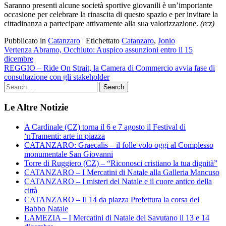
Saranno presenti alcune società sportive giovanili è un’importante
occasione per celebrare la rinascita di questo spazio e per invitare la
cittadinanza a partecipare attivamente alla sua valorizzazione.
(rcz)
Pubblicato in
Catanzaro
|
Etichettato
Catanzaro
,
Jonio
Navigazione
Vertenza Abramo, Occhiuto: Auspico assunzioni entro il 15
dicembre
articoli
REGGIO – Ride On Strait, la Camera di Commercio avvia fase di
consultazione con gli stakeholder
Le Altre Notizie
A Cardinale (CZ) torna il 6 e 7 agosto il Festival di
‘nTramenti: arte in piazza
CATANZARO: Graecalis – il folle volo oggi al Complesso
monumentale San Giovanni
Torre di Ruggiero (CZ) – “Riconosci cristiano la tua dignità”
CATANZARO – I Mercatini di Natale alla Galleria Mancuso
CATANZARO – I misteri del Natale e il cuore antico della
città
CATANZARO – Il 14 da piazza Prefettura la corsa dei
Babbo Natale
LAMEZIA – I Mercatini di Natale del Savutano il 13 e 14