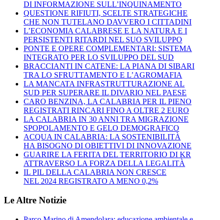
DI INFORMAZIONE SULL’INQUINAMENTO
QUESTIONE RIFIUTI, SCELTE STRATEGICHE
CHE NON TUTELANO DAVVERO I CITTADINI
L’ECONOMIA CALABRESE E LA NATURA E I
PERSISTENTI RITARDI NEL SUO SVILUPPO
PONTE E OPERE COMPLEMENTARI: SISTEMA
INTEGRATO PER LO SVILUPPO DEL SUD
BRACCIANTI IN CATENE: LA PIANA DI SIBARI
TRA LO SFRUTTAMENTO E L’AGROMAFIA
LA MANCATA INFRASTRUTTURAZIONE AL
SUD PER SUPERARE IL DIVARIO NEL PAESE
CARO BENZINA, LA CALABRIA PER IL PIENO
REGISTRATI RINCARI FINO A OLTRE 2 EURO
LA CALABRIA IN 30 ANNI TRA MIGRAZIONE
SPOPOLAMENTO E GELO DEMOGRAFICO
ACQUA IN CALABRIA: LA SOSTENIBILITÀ
HA BISOGNO DI OBIETTIVI DI INNOVAZIONE
GUARIRE LA FERITA DEL TERRITORIO DI KR
ATTRAVERSO LA FORZA DELLA LEGALITÀ
IL PIL DELLA CALABRIA NON CRESCE
NEL 2024 REGISTRATO A MENO 0,2%
Le Altre Notizie
Parco Marino di Amendolara: educazione ambientale e