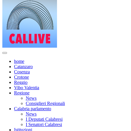
home
Catanzaro
Cosenza
Crotone
Reggio
Vibo Valentia
Regione
News
Consiglieri Regionali
Calabria parlamento
News
I Deputati Calabresi
I Senatori Calabresi
Istituzioni