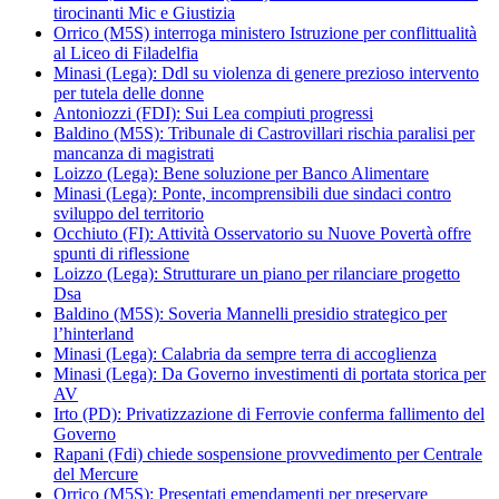
tirocinanti Mic e Giustizia
Orrico (M5S) interroga ministero Istruzione per conflittualità
al Liceo di Filadelfia
Minasi (Lega): Ddl su violenza di genere prezioso intervento
per tutela delle donne
Antoniozzi (FDI): Sui Lea compiuti progressi
Baldino (M5S): Tribunale di Castrovillari rischia paralisi per
mancanza di magistrati
Loizzo (Lega): Bene soluzione per Banco Alimentare
Minasi (Lega): Ponte, incomprensibili due sindaci contro
sviluppo del territorio
Occhiuto (FI): Attività Osservatorio su Nuove Povertà offre
spunti di riflessione
Loizzo (Lega): Strutturare un piano per rilanciare progetto
Dsa
Baldino (M5S): Soveria Mannelli presidio strategico per
l’hinterland
Minasi (Lega): Calabria da sempre terra di accoglienza
Minasi (Lega): Da Governo investimenti di portata storica per
AV
Irto (PD): Privatizzazione di Ferrovie conferma fallimento del
Governo
Rapani (Fdi) chiede sospensione provvedimento per Centrale
del Mercure
Orrico (M5S): Presentati emendamenti per preservare