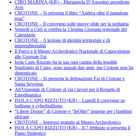
CIRÒ MARINA (KR) – Mariangela D’Agostino presidente
Avis
CROTONE – Si presenta il libro “Andrea oltre il pantalone
rosa”
CROTONE – Il convegno sulle nuove sfide per la pediatria
Venerdì a Cirò si celebra la 13esima Giornata regionale del
Calendario
CROTONE – A lezione di identità territoriale e di
imprenditorialità
Il Parco e il Museo Archeologico Nazionale di Capocolonna
alle Giornate Fai
Isola Capo Rizzuto ha la sua oasi canina della legalità
Naufragio di Cutro, sono passati due anni, ma Crotone non ha
dimenticato
CROTONE – Si presenta la delegazione Fai di Crotone e
Santa Severina
All’Ospedale di Crotone al via i lavori per il Reparto di
Emodinamica
ISOLA CAPO RIZZUTO (KR) – Lunedì il convegno su
bullismo e cyberbullismo
“Libere Donne” di Crotone e “InOltre” insieme per i bambini
africani
CROTONE – Ingresso gratuito al Museo Archeologico
ISOLA CAPO RIZZUTO (KR) – Il 7 febbraio si presenta il
Piano Strategico