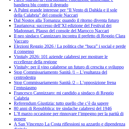
bandiera blu contro il degrado
A Palmi grande interesse per “Il Vento di Dahkla e il sole
della Calabria” del console Naccari
Dal Nostos alla Tornanza: quando il ritorno diventa futuro
Taurianova: successo dell’XI edizione del Festival dei
Madonnari. Plauso del console del Marocco Naccari
Il neo sindaco Cannizzaro incontra il prefetto di Reggio Clara
Vaccaro
Elezioni Reggio 2026 / La politica che “buca” i social e perde
il consenso
Vinitaly 2026: 101 aziende calabresi per mostrare le
eccellenze della regione
Vinitaly: per il vino calabrese un futuro di crescita e sviluppo
Stop Commissariamento Sanità /1 – L’esultanza del
centrodestra
Stop Commissariamento Sanità /2 – L’opposizione frena
l’entusiasmo
Francesco Cannizzaro: mi candido a sindaco di Reggio
Calabria
Referendum Giustizia: tutto quello che c’è da sapere
80 anni di Repubblica: tre sindache calabresi del 1946
L’8 marzo occasione per rinnovare l’impegno per la parità di
genere
A San Vincenzo La Costa riflessioni su azzardo e dipendenza