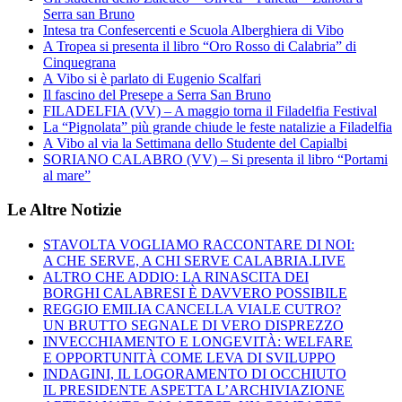
Serra san Bruno
Intesa tra Confesercenti e Scuola Alberghiera di Vibo
A Tropea si presenta il libro “Oro Rosso di Calabria” di
Cinquegrana
A Vibo si è parlato di Eugenio Scalfari
Il fascino del Presepe a Serra San Bruno
FILADELFIA (VV) – A maggio torna il Filadelfia Festival
La “Pignolata” più grande chiude le feste natalizie a Filadelfia
A Vibo al via la Settimana dello Studente del Capialbi
SORIANO CALABRO (VV) – Si presenta il libro “Portami
al mare”
Le Altre Notizie
STAVOLTA VOGLIAMO RACCONTARE DI NOI:
A CHE SERVE, A CHI SERVE CALABRIA.LIVE
ALTRO CHE ADDIO: LA RINASCITA DEI
BORGHI CALABRESI È DAVVERO POSSIBILE
REGGIO EMILIA CANCELLA VIALE CUTRO?
UN BRUTTO SEGNALE DI VERO DISPREZZO
INVECCHIAMENTO E LONGEVITÀ: WELFARE
E OPPORTUNITÀ COME LEVA DI SVILUPPO
INDAGINI, IL LOGORAMENTO DI OCCHIUTO
IL PRESIDENTE ASPETTA L’ARCHIVIAZIONE