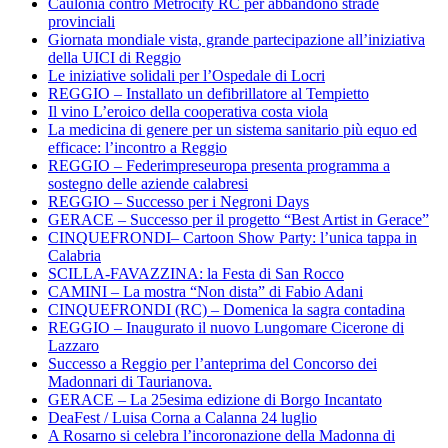
Caulonia contro Metrocity RC per abbandono strade
provinciali
Giornata mondiale vista, grande partecipazione all’iniziativa
della UICI di Reggio
Le iniziative solidali per l’Ospedale di Locri
REGGIO – Installato un defibrillatore al Tempietto
Il vino L’eroico della cooperativa costa viola
La medicina di genere per un sistema sanitario più equo ed
efficace: l’incontro a Reggio
REGGIO – Federimpreseuropa presenta programma a
sostegno delle aziende calabresi
REGGIO – Successo per i Negroni Days
GERACE – Successo per il progetto “Best Artist in Gerace”
CINQUEFRONDI– Cartoon Show Party: l’unica tappa in
Calabria
SCILLA-FAVAZZINA: la Festa di San Rocco
CAMINI – La mostra “Non dista” di Fabio Adani
CINQUEFRONDI (RC) – Domenica la sagra contadina
REGGIO – Inaugurato il nuovo Lungomare Cicerone di
Lazzaro
Successo a Reggio per l’anteprima del Concorso dei
Madonnari di Taurianova.
GERACE – La 25esima edizione di Borgo Incantato
DeaFest / Luisa Corna a Calanna 24 luglio
A Rosarno si celebra l’incoronazione della Madonna di