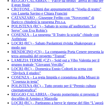
REGGIO CALABRIA – “Facce da bronzi” arriva in città per
il gran finale
CROTONE – Ultimi due appuntamenti di “Voglia di teatro”
con Lunetta Savino e Chiara Francini
CATANZARO – Giuseppe Ferlito con “Novecento” di
Baricco chiuderà la rassegna Pro.s.a.
POLISTENA (RC) – Sabato in scena all’auditorium “Le
Serve” con Eva Robin’s
COSENZA – La rassegna “Il Teatro fa scuola” chiude con
Anfitrione
LOCRI (RC) – Sabato Paolantoni rivisita Shakespeare a
modo suo
MENDICINO (CS) – La compagnia Porta Cenere presenta la
terza annualità del progetto “Transit”
LAMEZIA TERME (CZ) – Sold out a Vibo Valentia per il
gruppo teatrale “Giovanni Vercillo”
LOCRI (RC) – Domenica Ennio Coltorti in scena con
“Shylock il giudeo”
COSENZA – La regia limpida e coraggiosa della Misasi in
“Cosenza in testa”
POLISTENA (RC) – Tutto pronto per il “Premio cultura
cinematografica”
REGGIO CALABRIA – Questo pomeriggio si presenta il
docufilm di Armino e Marzolla
LOCRI (RC) – Partiranno a breve le riprese del film “L’agorà