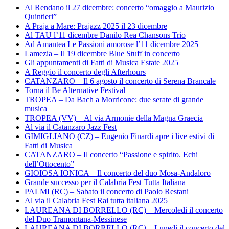
Al Rendano il 27 dicembre: concerto “omaggio a Maurizio
Quintieri”
A Praja a Mare: Prajazz 2025 il 23 dicembre
Al TAU l’11 dicembre Danilo Rea Chansons Trio
Ad Amantea Le Passioni amorose l’11 dicembre 2025
Lamezia – Il 19 dicembre Blue Stuff in concerto
Gli appuntamenti di Fatti di Musica Estate 2025
A Reggio il concerto degli Afterhours
CATANZARO – Il 6 agosto il concerto di Serena Brancale
Torna il Be Alternative Festival
TROPEA – Da Bach a Morricone: due serate di grande
musica
TROPEA (VV) – Al via Armonie della Magna Graecia
Al via il Catanzaro Jazz Fest
GIMIGLIANO (CZ) – Eugenio Finardi apre i live estivi di
Fatti di Musica
CATANZARO – Il concerto “Passione e spirito. Echi
dell’Ottocento”
GIOIOSA IONICA – Il concerto del duo Mosa-Andaloro
Grande successo per il Calabria Fest Tutta Italiana
PALMI (RC) – Sabato il concerto di Paolo Restani
Al via il Calabria Fest Rai tutta italiana 2025
LAUREANA DI BORRELLO (RC) – Mercoledì il concerto
del Duo Tramontana-Messinese
LAUREANA DI BORRELLO (RC) – Lunedì il concerto del