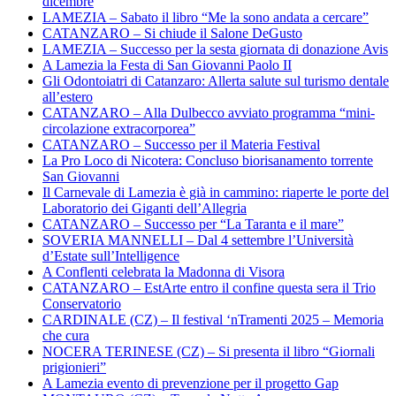
dicembre
LAMEZIA – Sabato il libro “Me la sono andata a cercare”
CATANZARO – Si chiude il Salone DeGusto
LAMEZIA – Successo per la sesta giornata di donazione Avis
A Lamezia la Festa di San Giovanni Paolo II
Gli Odontoiatri di Catanzaro: Allerta salute sul turismo dentale
all’estero
CATANZARO – Alla Dulbecco avviato programma “mini-
circolazione extracorporea”
CATANZARO – Successo per il Materia Festival
La Pro Loco di Nicotera: Concluso biorisanamento torrente
San Giovanni
Il Carnevale di Lamezia è già in cammino: riaperte le porte del
Laboratorio dei Giganti dell’Allegria
CATANZARO – Successo per “La Taranta e il mare”
SOVERIA MANNELLI – Dal 4 settembre l’Università
d’Estate sull’Intelligence
A Conflenti celebrata la Madonna di Visora
CATANZARO – EstArte entro il confine questa sera il Trio
Conservatorio
CARDINALE (CZ) – Il festival ‘nTramenti 2025 – Memoria
che cura
NOCERA TERINESE (CZ) – Si presenta il libro “Giornali
prigionieri”
A Lamezia evento di prevenzione per il progetto Gap