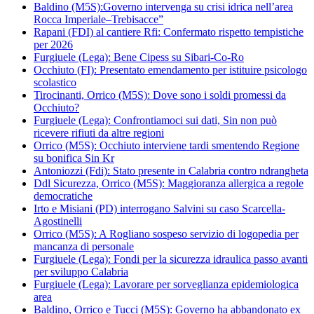
Baldino (M5S):Governo intervenga su crisi idrica nell’area
Rocca Imperiale–Trebisacce”
Rapani (FDI) al cantiere Rfi: Confermato rispetto tempistiche
per 2026
Furgiuele (Lega): Bene Cipess su Sibari-Co-Ro
Occhiuto (FI): Presentato emendamento per istituire psicologo
scolastico
Tirocinanti, Orrico (M5S): Dove sono i soldi promessi da
Occhiuto?
Furgiuele (Lega): Confrontiamoci sui dati, Sin non può
ricevere rifiuti da altre regioni
Orrico (M5S): Occhiuto interviene tardi smentendo Regione
su bonifica Sin Kr
Antoniozzi (Fdi): Stato presente in Calabria contro ndrangheta
Ddl Sicurezza, Orrico (M5S): Maggioranza allergica a regole
democratiche
Irto e Misiani (PD) interrogano Salvini su caso Scarcella-
Agostinelli
Orrico (M5S): A Rogliano sospeso servizio di logopedia per
mancanza di personale
Furgiuele (Lega): Fondi per la sicurezza idraulica passo avanti
per sviluppo Calabria
Furgiuele (Lega): Lavorare per sorveglianza epidemiologica
area
Baldino, Orrico e Tucci (M5S): Governo ha abbandonato ex