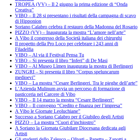
TROPEA (VV) – Il 2 giugno la prima edizione di “Onda
Creativa”
VIBO – Il 28 si presentano i risultati della campagna di scavo
di Hipponion
Soriano Calabro celebra il restauro della Madonna del Rosario
PIZZO (VV) – Inaugurata la mostra “L’amore nell’arte”
A Vibo il congresso della Società italiana dei chirurghi
Il progetto della Pro Loco per celebrare i 243 anni di
Filadelfia
VIBO – Al via il Festival Pensa Tu
VIBO – Si presenta il libro “Inferi” di De Masi
VIBO – Al Museo Lìmen inaugurata la mostra di Berlingeri
ZUNGRI – Si presenta il libro “Corpus speluncarum
medioevi”
VIBO – La mostra “Cesare Berlingeri. Tra le pieghe dell’arte”
L’Azienda Mulinum avvia un percorso di formazione di
pasticceria nel Carcere di Vibo
VIBO – Il 14 marzo la mostra “Cesare Berlingeri”
VIBO – Il convegno “Credito e finanza per l’impresa”
A Vibo le Giornate Leoluchiane”
Successo a Soriano Calabro per il Giubileo degli Artisti
PIZZO – La mostra “Cuori d’inchiostro”
A Soriano la Giornata Giubilare Diocesana dedicata agli
Artisti
Gli studenti dello Zaleuco – Oliveti – Panetta – Zanotti a