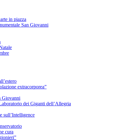
arte in piazza
onumentale San Giovanni
à
Natale
embre
ll’estero
azione extracorporea”
n Giovanni
Laboratorio dei Giganti dell’Allegria
sull’Intelligence
nservatorio
he cura
ionieri”