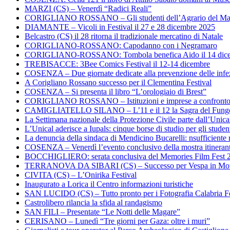
MARZI (CS) – Venerdì “Radici Reali”
CORIGLIANO ROSSANO – Gli studenti dell’Agrario del Majo
DIAMANTE – Vicoli in Festival il 27 e 28 dicembre 2025
Belcastro (CS) il 28 ritorna il tradizionale mercatino di Natale
CORIGLIANO-ROSSANO: Capodanno con i Negramaro
CORIGLIANO-ROSSANO: Tombola benefica Aido il 14 dic
TREBISACCE: 3Bee Comics Festival il 12-14 dicembre
COSENZA – Due giornate dedicate alla prevenzione delle infez
A Corigliano Rossano successo per il Clementina Festival
COSENZA – Si presenta il libro “L’orologiaio di Brest”
CORIGLIANO ROSSANO – Istituzioni e imprese a confronto su
CAMIGLIATELLO SILANO – L’11 e il 12 la Sagra del Fung
La Settimana nazionale della Protezione Civile parte dall’Unica
L’Unical aderisce a Iupals: cinque borse di studio per gli student
La denuncia della sindaca di Mendicino Bucarelli: nsufficiente r
COSENZA – Venerdì l’evento conclusivo della mostra itineran
BOCCHIGLIERO: serata conclusiva del Memories Film Fest 
TERRANOVA DA SIBARI (CS) – Successo per Vespa in Mo
CIVITA (CS) – L’Onirika Festival
Inaugurato a Lorica il Centro informazioni turistiche
SAN LUCIDO (CS) – Tutto pronto per i Fotografia Calabria Fe
Castrolibero rilancia la sfida al randagismo
SAN FILI – Presentate “Le Notti delle Magare”
CERISANO – Lunedì “Tre giorni per Gaza: oltre i muri”