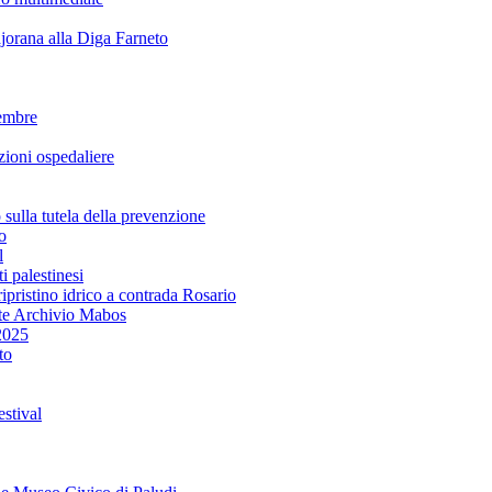
rana alla Diga Farneto
embre
ioni ospedaliere
lla tutela della prevenzione
o
l
i palestinesi
ipristino idrico a contrada Rosario
te Archivio Mabos
2025
to
stival