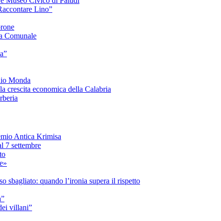
e e Museo Civico di Paludi
Raccontare Lino”
orone
a Comunale
ia”
onio Monda
la crescita economica della Calabria
beria
mio Antica Krimisa
l 7 settembre
to
le»
 sbagliato: quando l’ironia supera il rispetto
a”
i villani”