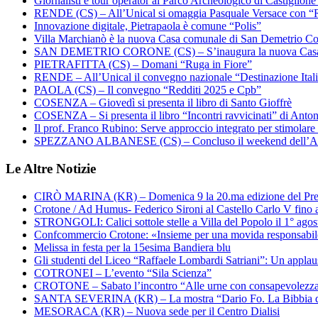
Giornalisti e tour operator al Parco Archeologico di Castiglion
RENDE (CS) – All’Unical si omaggia Pasquale Versace con “
Innovazione digitale, Pietrapaola è comune “Polis”
Villa Marchianò è la nuova Casa comunale di San Demetrio C
SAN DEMETRIO CORONE (CS) – S’inaugura la nuova Cas
PIETRAFITTA (CS) – Domani “Ruga in Fiore”
RENDE – All’Unical il convegno nazionale “Destinazione Ital
PAOLA (CS) – Il convegno “Redditi 2025 e Cpb”
COSENZA – Giovedì si presenta il libro di Santo Gioffrè
COSENZA – Si presenta il libro “Incontri ravvicinati” di Ant
Il prof. Franco Rubino: Serve approccio integrato per stimolare 
SPEZZANO ALBANESE (CS) – Concluso il weekend dell’Ar
Le Altre Notizie
CIRÒ MARINA (KR) – Domenica 9 la 20.ma edizione del Pre
Crotone / Ad Humus- Federico Sironi al Castello Carlo V fino a
STRONGOLI: Calici sottole stelle a Villa del Popolo il 1° agos
Confcommercio Crotone: «Insieme per una movida responsabi
Melissa in festa per la 15esima Bandiera blu
Gli studenti del Liceo “Raffaele Lombardi Satriani”: Un applauso
COTRONEI – L’evento “Sila Scienza”
CROTONE – Sabato l’incontro “Alle urne con consapevolezz
SANTA SEVERINA (KR) – La mostra “Dario Fo. La Bibbia de
MESORACA (KR) – Nuova sede per il Centro Dialisi