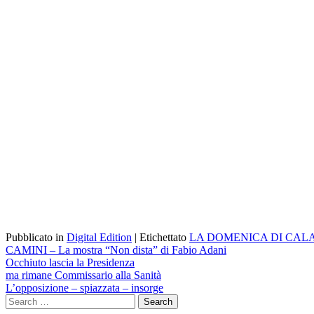
Pubblicato in
Digital Edition
|
Etichettato
LA DOMENICA DI CALA
Navigazione
CAMINI – La mostra “Non dista” di Fabio Adani
Occhiuto lascia la Presidenza
articoli
ma rimane Commissario alla Sanità
L’opposizione – spiazzata – insorge