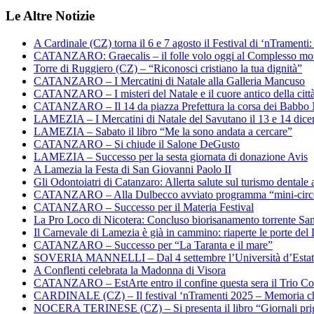
Le Altre Notizie
A Cardinale (CZ) torna il 6 e 7 agosto il Festival di ‘nTramenti: 
CATANZARO: Graecalis – il folle volo oggi al Complesso m
Torre di Ruggiero (CZ) – “Riconosci cristiano la tua dignità”
CATANZARO – I Mercatini di Natale alla Galleria Mancuso
CATANZARO – I misteri del Natale e il cuore antico della citt
CATANZARO – Il 14 da piazza Prefettura la corsa dei Babbo 
LAMEZIA – I Mercatini di Natale del Savutano il 13 e 14 dic
LAMEZIA – Sabato il libro “Me la sono andata a cercare”
CATANZARO – Si chiude il Salone DeGusto
LAMEZIA – Successo per la sesta giornata di donazione Avis
A Lamezia la Festa di San Giovanni Paolo II
Gli Odontoiatri di Catanzaro: Allerta salute sul turismo dentale a
CATANZARO – Alla Dulbecco avviato programma “mini-circol
CATANZARO – Successo per il Materia Festival
La Pro Loco di Nicotera: Concluso biorisanamento torrente Sa
Il Carnevale di Lamezia è già in cammino: riaperte le porte del 
CATANZARO – Successo per “La Taranta e il mare”
SOVERIA MANNELLI – Dal 4 settembre l’Università d’Estate 
A Conflenti celebrata la Madonna di Visora
CATANZARO – EstArte entro il confine questa sera il Trio Co
CARDINALE (CZ) – Il festival ‘nTramenti 2025 – Memoria c
NOCERA TERINESE (CZ) – Si presenta il libro “Giornali prig