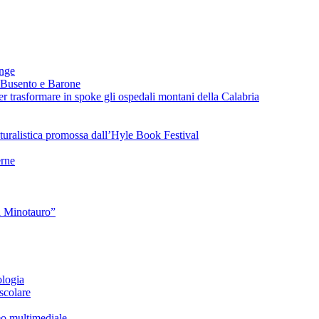
ange
 Busento e Barone
 trasformare in spoke gli ospedali montani della Calabria
turalistica promossa dall’Hyle Book Festival
rne
l Minotauro”
ologia
scolare
eo multimediale