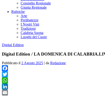
Consiglio Regionale
Giunta Regionale
Rubriche
Arte
Prelibatezze
I Nostri Vini
Tradizioni
Calabria Suona
Luoghi del Cuore
Digital Edition
Digital Edition / LA DOMENICA DI CALABRIA.L
Pubblicato il
2 Agosto 2025
|
da
Redazione
Facebook
Twitter
WhatsApp
LinkedIn
Email