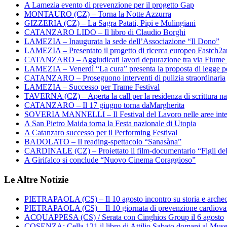
A Lamezia evento di prevenzione per il progetto Gap
MONTAURO (CZ) – Torna la Notte Azzurra
GIZZERIA (CZ) – La Sagra Patati, Pipi e Mulingiani
CATANZARO LIDO – Il libro di Claudio Borghi
LAMEZIA – Inaugurata la sede dell’Associazione “Il Dono”
LAMEZIA – Presentato il progetto di ricerca europeo Fastch2
CATANZARO – Aggiudicati lavori depurazione tra via Fiume
LAMEZIA – Venerdì “La cura” presenta la proposta di legge per
CATANZARO – Proseguono interventi di pulizia straordinaria
LAMEZIA – Successo per Trame Festival
TAVERNA (CZ) – Aperta la call per la residenza di scrittura na
CATANZARO – Il 17 giugno torna daMargherita
SOVERIA MANNELLI – Il Festival del Lavoro nelle aree inte
A San Pietro Maida torna la Festa nazionale di Utopia
A Catanzaro successo per il Performing Festival
BADOLATO – Il reading-spettacolo “Sanasàna”
CARDINALE (CZ) – Proiettato il film-documentario “Figli de
A Girifalco si conclude “Nuovo Cinema Coraggioso”
Le Altre Notizie
PIETRAPAOLA (CS) – Il 10 agosto incontro su storia e arche
PIETRAPAOLA (CS) – Il 10 giornata di prevenzione cardiova
ACQUAPPESA (CS) / Serata con Cinghios Group il 6 agosto
COSENZA: Cella 121 il libro di Attilio Sabato domani al Mus