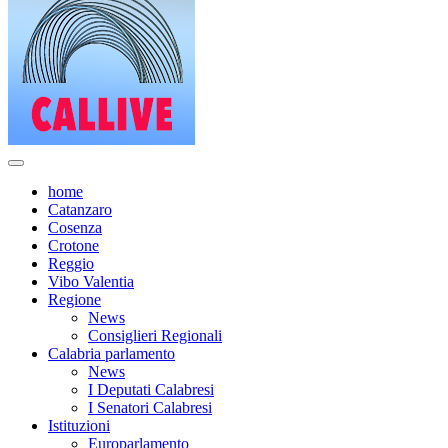
home
Catanzaro
Cosenza
Crotone
Reggio
Vibo Valentia
Regione
News
Consiglieri Regionali
Calabria parlamento
News
I Deputati Calabresi
I Senatori Calabresi
Istituzioni
Europarlamento